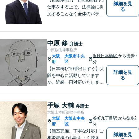
詳細を見
がけています。
仕事をする上で、法律論に拘
る
泥することなく全体のバラン
ス論やどのような解決が依頼
者にとってベストかを常に考
えるように心がけています。
クライアントの話を丁寧に聞
中原 修
弁護士
き、意思疎通を測った上で最
中原修法律事務所
適な解決策を提示します。
近鉄日本橋駅
から徒歩0
大阪
大阪市中央
|
府
区
分
【日本橋駅10番出口すぐ】大
詳細を見
阪を中心に活動しています
る
が、近畿一円対応いたしま
す。借金問題・交通事故・離
婚・相続といった身の回りの
トラブルから、刑事・詐欺、
手塚 大輔
弁護士
公害・行政事件まであらゆる
大阪上本町法律事務所
問題のご相談を承ります。小
谷町九丁目駅
から徒歩2
大阪
大阪市中央
|
さな悩み事でもお気軽にお問
府
区
分
合わせください。
【個室完備、丁寧な対応】ご
詳細を見
相談者様のお話をよく聴き、