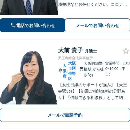
務整理などお任せください。コロナ禍
でお困りの方のご相談を積極的に受け
ております。一人ひとりの不安に寄り
添い、皆さまが安心して暮らせるよ
電話でお問い合わせ
メールでお問い合わせ
う、全力でお守りします。
大前 貴子
弁護士
天王寺総合法律事務所
大阪
大阪阿部野
営業時間：10:0
大
市阿
0~19:00（平
橋駅
から徒
阪
|
倍野
日）
歩3分
府
区
【女性目線のサポートが強み】【天王
寺駅3分】【初回ご相談無料の分野あ
り】「信頼できる相談役」として納得
できる解決を目指します【離婚・男女
問題】安心して相談できる環境・関係
メールで面談予約
づくりを心がけます【借金・債務整
理】経済状況に応じて適切な解決策を
ご提案します