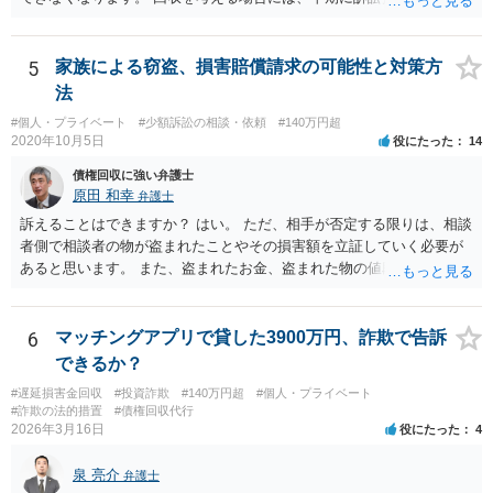
思表示があったと思われるエビデンス」のあたりを吟味する必要があ
めた方が良いと思います。
りそうです。
5
家族による窃盗、損害賠償請求の可能性と対策方
法
#個人・プライベート
#少額訴訟の相談・依頼
#140万円超
2020年10月5日
役にたった
14
債権回収に強い弁護士
原田 和幸
弁護士
訴えることはできますか？ はい。 ただ、相手が否定する限りは、相談
者側で相談者の物が盗まれたことやその損害額を立証していく必要が
あると思います。 また、盗まれたお金、盗まれた物の値段分のお金、
精神的ストレスに対する賠償を請求することは出来ますか？ お金の額
や物の時価相当額の請求はできます。 ただ、慰謝料は難しいと思いま
す。
6
マッチングアプリで貸した3900万円、詐欺で告訴
できるか？
#遅延損害金回収
#投資詐欺
#140万円超
#個人・プライベート
#詐欺の法的措置
#債権回収代行
2026年3月16日
役にたった
4
泉 亮介
弁護士