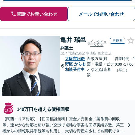
電話でお問い合わせ
メールでお問い合わせ
亀井 瑞邑
兵庫県
インタビュ
ーを見る
弁護士
虎ノ門法律経済事務所 西宮支店
大阪市阿倍
面談方法(対
営業時間：1
野区
からも
面・電話・ビデ
0:00~17:00
相談受付中
オなど)は応相
（平日）
談
140万円を超える債権回収
【関西エリア対応】【初回相談無料】貸金／売掛金／製作費の回収
等、速やかな対応と粘り強い交渉で複雑な事案も回収実績多数。第三
者からの情報取得手続等も利用し、大切な資産を少しでも回収できる