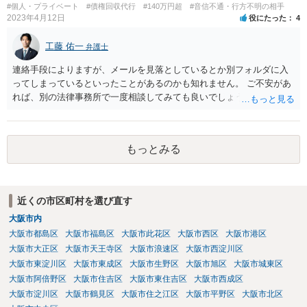
３： 仮に裁判になったとしても、口論中の発言で合意成立が認定され
#個人・プライベート
#債権回収代行
#140万円超
#音信不通・行方不明の相手
ることは考え難いと思われます。
2023年4月12日
役にたった
4
工藤 佑一
弁護士
連絡手段によりますが、メールを見落としているとか別フォルダに入
ってしまっているといったことがあるのかも知れません。 ご不安があ
れば、別の法律事務所で一度相談してみても良いでしょう。
もっとみる
近くの市区町村を選び直す
大阪市内
大阪市都島区
大阪市福島区
大阪市此花区
大阪市西区
大阪市港区
大阪市大正区
大阪市天王寺区
大阪市浪速区
大阪市西淀川区
大阪市東淀川区
大阪市東成区
大阪市生野区
大阪市旭区
大阪市城東区
大阪市阿倍野区
大阪市住吉区
大阪市東住吉区
大阪市西成区
大阪市淀川区
大阪市鶴見区
大阪市住之江区
大阪市平野区
大阪市北区