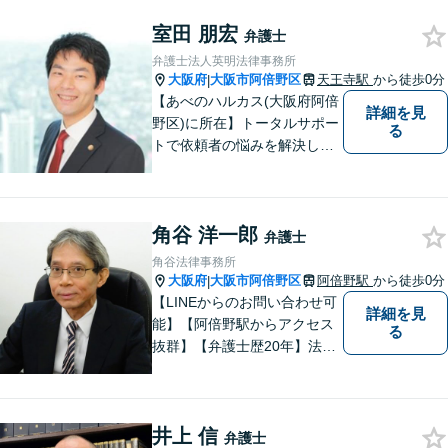
室田 朋宏
弁護士
弁護士法人英明法律事務所
大阪府
大阪市阿倍野区
天王寺駅
から徒歩0分
|
【あべのハルカス(大阪府阿倍
詳細を見
野区)に所在】トータルサポー
る
トで依頼者の悩みを解決しま
す。
角谷 洋一郎
弁護士
角谷法律事務所
大阪府
大阪市阿倍野区
阿倍野駅
から徒歩0分
|
【LINEからのお問い合わせ可
詳細を見
能】【阿倍野駅からアクセス
る
抜群】【弁護士歴20年】法テ
ラス・弁護士費用特約の利用
が可能です。丁寧なヒアリン
グ・他士業連携によるワンス
井上 信
トップ対応が強み！交通事故
弁護士