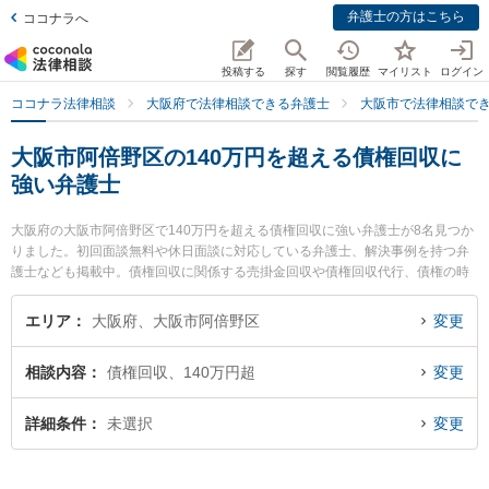
弁護士の方はこちら
ココナラへ
投稿する
探す
閲覧履歴
マイリスト
ログイン
ココナラ法律相談
大阪府で法律相談できる弁護士
大阪市で法律相談で
大阪市阿倍野区の140万円を超える債権回収に
強い弁護士
大阪府の大阪市阿倍野区で140万円を超える債権回収に強い弁護士が8名見つか
りました。初回面談無料や休日面談に対応している弁護士、解決事例を持つ弁
護士なども掲載中。債権回収に関係する売掛金回収や債権回収代行、債権の時
効中断等の細かな分野での絞り込み検索もでき便利です。特にあべの帝西法律
事務所の松永 拓也弁護士や阿倍野なみはや法律事務所の髙橋 優弁護士、天王寺
エリア
大阪府、大阪市阿倍野区
変更
総合法律事務所の大前 貴子弁護士のプロフィール情報や弁護士費用、強みなど
が注目されています。『大阪市阿倍野区で土日や夜間に発生した140万円を超
相談内容
債権回収、140万円超
変更
える債権回収のトラブルを今すぐに弁護士に相談したい』『140万円を超える
債権回収のトラブル解決の実績豊富な近くの弁護士を検索したい』『初回相談
無料で140万円を超える債権回収を法律相談できる大阪市阿倍野区内の弁護士
詳細条件
未選択
変更
に相談予約したい』などでお困りの相談者さんにおすすめです。