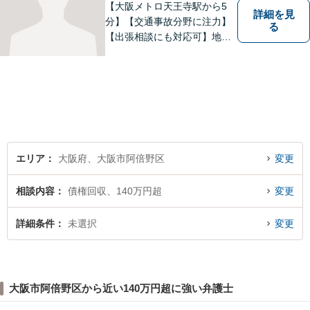
【大阪メトロ天王寺駅から5
詳細を見
分】【交通事故分野に注力】
る
【出張相談にも対応可】地元
大阪市で法律問題にお困りの
方々に全力でサポートいたし
ます。個人・法人を問わず、
幅広い法律サービスを提供い
たします。お気軽にご相談く
ださい。
エリア
大阪府、大阪市阿倍野区
変更
相談内容
債権回収、140万円超
変更
詳細条件
未選択
変更
大阪市阿倍野区から近い140万円超に強い弁護士