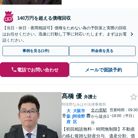
140万円を超える債権回収
【当日・休日・夜間相談可】債権をためない為の予防策と実際の回収
はお任せください。迅速に行動し丁寧に対応いたします。まずはお電
話ください。
事例を見る(1件)
料金表を見る
電話でお問い合わせ
メールで面談予約
髙橋 優
弁護士
阿倍野なみはや法律事務所
文の里駅
営業時間：09:30
大
大阪市
~18:00（平日）
阪
阿倍野
から徒歩1
|
府
区
分
【初回相談無料・時間無制限】不動産
の絡む複雑な財産分与、遺産分割、債