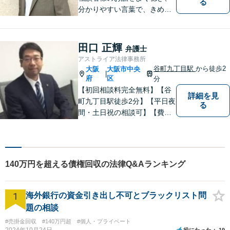
る
分かりやすい言葉で、きめ細
やかに対応することを心がけ
ております。相談にお越しい
ただいた方々が安心して落ち
田口 正輝
弁護士
着いてお話することができる
アストライア法律事務所
よう、完全個室をご準備して
谷町九丁目駅
から徒歩2
大阪
大阪市中央
|
おります。どうぞお気軽にご
府
区
分
相談ください。
【初回相談料完全無料】【谷
詳細を見
町九丁目駅徒歩2分】【平日夜
る
間・土日祝の相談可】【費用
分割可能】お悩みに即時対応
いたします。
140万円を超える債権回収の法律Q&Aランキング
1
海外銀行の資金引き出し不可とブラックリスト問
題の相談
#売掛金回収
#140万円超
#個人・プライベート
2024年10月24日
役にたった
19