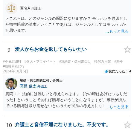
くて、一般社会の中のルールに基づいて、「約束（契約）したことを
匿名A
弁護士
守らない場合には、法的措置を講じる」という当たり前の対応を取る
べきであろうかと思います。もちろん、現実的に一括で返済出来る状
＞これらは、どのジャンルの問題になりますか？ モラハラを原因とし
況ではないのかもしれませんが、分割でもきちんと返済をさせる合意
た損害賠償の請求ということであれば、ジャンルとしてはモラハラか
を取り付けるべきです。訴訟を提起した上で、「裁判上の和解」（分
と思います。
割での返済）をすれば、その返済を怠った場合には強制執行（国の力
で強制的に相手方から財産を取り上げて、そこから回収する）という
ことができます。まずは、弁護士に相談をすることから初めて頂いた
9
愛人からお金を返してもらいたい
方が良いかと思います。
#不倫慰謝料
#個人・プライベート
#契約書・借用書なし
#140万円超
#調停
#債権回収代行
2024年10月6日
役にたった
4
離婚・男女問題に強い弁護士
髙橋 俊太
弁護士
質問１： 法的には難しいと考えられます。【その時はあげたつもりだ
った】ということであれば贈与ということになりますが、履行が済ん
でいる贈与は取り消せないというのが民法の考え方になります。（な
お、貴方のケースの場合、不法原因給付云々は、贈与でなくて貸付で
あった場合に意味が生じる議論だと思われます。） 質問２： 調停申立
てをすること自体は可能ですが、相手方が調停に出席して話し合いに
10
弁護士と音信不通になりました。不安です。
よる解決に応じない限り、実効性はほとんどないと思われます。 質問