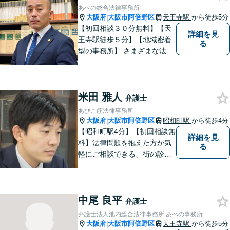
／遺産分割／離婚／債務整理
あべの総合法律事務所
／その他
大阪府
大阪市阿倍野区
天王寺駅
から徒歩5分
|
【初回相談３０分無料】【天
詳細を見
王寺駅徒歩５分】【地域密着
る
型の事務所】 さまざまな法律
問題について相談者・依頼者
の立場に立って、親身に助
言・活動します。 交通事故、
米田 雅人
相続、インターネット上のト
弁護士
ラブルに注力！！
あびこ筋法律事務所
大阪府
大阪市阿倍野区
昭和町駅
から徒歩4分
|
【昭和町駅4分】【初回相談無
詳細を見
料】法律問題を抱えた方が気
る
軽にご相談できる、街の診療
所のような親しみやすい環境
づくりをしております。離婚/
相続/不動産/債務整理など幅広
中尾 良平
い分野に対応しております。
弁護士
お気軽にご相談ください。
弁護士法人池内総合法律事務所 あべの事務所
【夜間・休日対応可】
大阪府
大阪市阿倍野区
天王寺駅
から徒歩5分
|