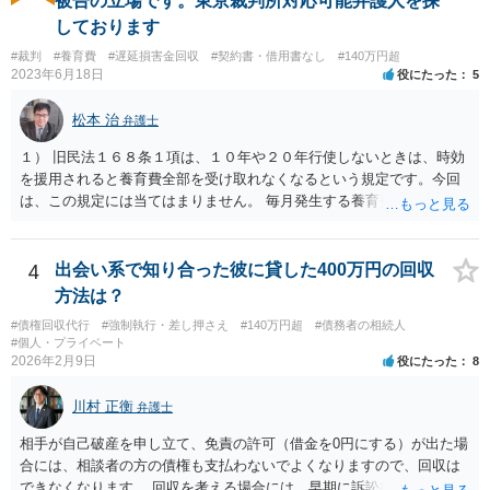
被告の立場です。東京裁判所対応可能弁護人を探
息などは記載されますが、終期については登記されません。
しております
#裁判
#養育費
#遅延損害金回収
#契約書・借用書なし
#140万円超
2023年6月18日
役にたった
5
松本 治
弁護士
１） 旧民法１６８条１項は、１０年や２０年行使しないときは、時効
を援用されると養育費全部を受け取れなくなるという規定です。今回
は、この規定には当てはまりません。 毎月発生する養育費債権の方は
「定期金債権」ではなく、「定期給付債権」といい、旧民法１６９条
により、５年で時効にかかります。 ２） 強制執行により時効は中断
（更新）されるので、その時点で時効未完成のもののみ受け取れま
4
出会い系で知り合った彼に貸した400万円の回収
す。 ３） 請求できなくなる理由はないと思います。ただ、額としては
方法は？
大きくならないとは思います。 ４） 援用が認められれば、時効が完成
#債権回収代行
#強制執行・差し押さえ
#140万円超
#債務者の相続人
していた債権は、起算日にさかのぼって消滅します（民法１４４
#個人・プライベート
条）。（「強制執行債権」が何を指すかが分かりません。時効にかか
2026年2月9日
役にたった
8
らない部分は、引き続き強制執行可能です。） ５） 約束した支払日
（月ごと）が、強制執行の５年以上前の分は、時効の援用により消滅
川村 正衡
弁護士
します。請求できるのは、それ以降の分となります。未払の発生よ
り、強制執行を基準に考えた方が分かりやすいでしょう。 > また、こ
相手が自己破産を申し立て、免責の許可（借金を0円にする）が出た場
の様な案件を請け負って頂けるものなのでしょうか？ こちらの立場を
合には、相談者の方の債権も支払わないでよくなりますので、回収は
主張する余地があれば、依頼する価値はあると思います。「支払い意
できなくなります。 回収を考える場合には、早期に訴訟提起などを進