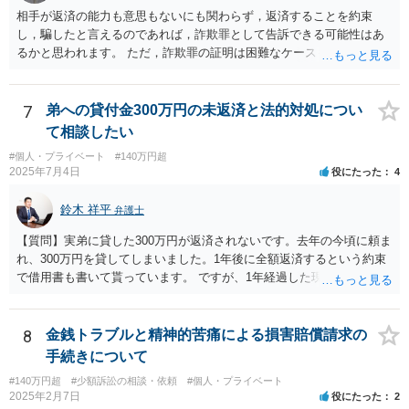
相手が返済の能力も意思もないにも関わらず，返済することを約束
し，騙したと言えるのであれば，詐欺罪として告訴できる可能性はあ
るかと思われます。 ただ，詐欺罪の証明は困難なケースも多く，民事
上での返済請求，返還訴訟を検討された方が良いかと思われます。
7
弟への貸付金300万円の未返済と法的対処につい
て相談したい
#個人・プライベート
#140万円超
2025年7月4日
役にたった
4
鈴木 祥平
弁護士
【質問】実弟に貸した300万円が返済されないです。去年の今頃に頼ま
れ、300万円を貸してしまいました。1年後に全額返済するという約束
で借用書も書いて貰っています。 ですが、1年経過した現在一銭も返
済も無ければ、返済する気すら、返さず申し訳無い、分割して返すな
どという話も無く、開き直っている様に見受けられます。返済は勿論
ですが、今までの弟の素行等問題は色々あり、反省と制裁して欲しい
8
金銭トラブルと精神的苦痛による損害賠償請求の
です。 【回答】おそらく、弟さんとしては、「返済しなかったとして
手続きについて
も、兄が自分に対して法的措置を講じてくることはないであろう」と
#140万円超
#少額訴訟の相談・依頼
#個人・プライベート
いう「甘え」があるのだと思います。きちんと返済をさせるために
2025年2月7日
役にたった
2
は、「家族内の問題であるから穏便に解決を図る」という対応ではな