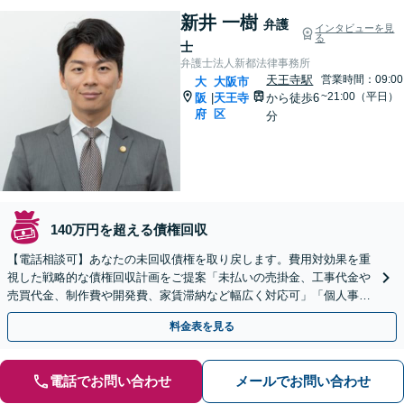
新井 一樹
弁護
インタビューを見
る
士
弁護士法人新都法律事務所
天王寺駅
営業時間：09:00
大
大阪市
~21:00（平日）
阪
天王寺
から徒歩6
|
府
区
分
140万円を超える債権回収
【電話相談可】あなたの未回収債権を取り戻します。費用対効果を重
視した戦略的な債権回収計画をご提案「未払いの売掛金、工事代金や
売買代金、制作費や開発費、家賃滞納など幅広く対応可」「個人事業
主・フリーランスも相談可」【休日・夜間相談可】
料金表を見る
電話でお問い合わせ
メールでお問い合わせ