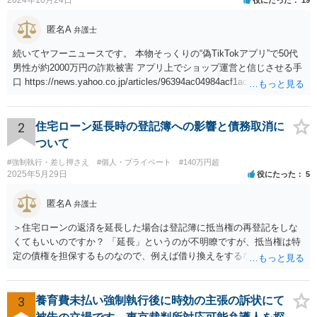
匿名A
弁護士
続いてヤフーニュースです。 本物そっくりの“偽TikTokアプリ”で50代
男性が約2000万円の詐欺被害 アプリ上でショップ運営と信じさせる手
口 https://news.yahoo.co.jp/articles/96394ac04984acf1acaa293f13ccf5
009d26bfe6
2
住宅ローン延長時の登記簿への影響と債務取消に
ついて
#強制執行・差し押さえ
#個人・プライベート
#140万円超
2025年5月29日
役にたった
5
匿名A
弁護士
＞住宅ローンの返済を延長した場合は登記簿に抵当権の再登記をしな
くてもいいのですか？ 「延長」というのが不明瞭ですが、抵当権は特
定の債権を担保するものなので、例えば借り換えをするなどしてあら
たに別の契約をしたのであれば、前の抵当権を抹消した上で新たに抵
当権を付けるでしょう。そうではなく、単に返済スケジュールを変更
したということであれば、債権として同一ですからあらためて登記は
3
養育費未払い強制執行後に時効の主張の訴状にて
しないでしょう。 それにそもそも、抵当権の登記は、借りた時期や利