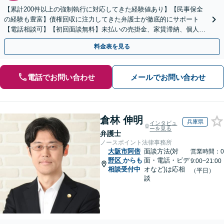
【累計200件以上の強制執行に対応してきた経験値あり】【民事保全
の経験も豊富】債権回収に注力してきた弁護士が徹底的にサポート
【電話相談可】【初回面談無料】未払いの売掛金、家賃滞納、個人間
のお金の貸し借りなど【関西エリア対応】
料金表を見る
電話でお問い合わせ
メールでお問い合わせ
倉林 伸明
兵庫県
インタビュ
ーを見る
弁護士
ノースポイント法律事務所
大阪市阿倍
面談方法(対
営業時間：0
野区
からも
面・電話・ビデ
9:00~21:00
相談受付中
オなど)は応相
（平日）
談