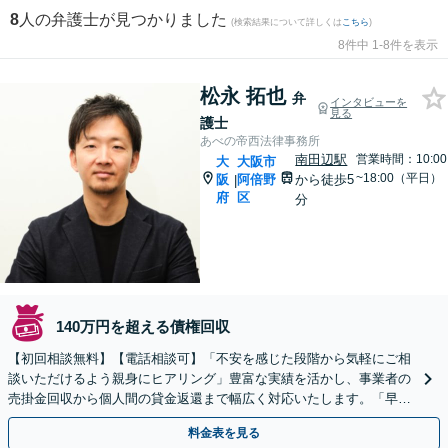
8
人の弁護士が見つかりました
(検索結果について詳しくは
こちら
)
8件中 1-8件を表示
松永 拓也
弁
インタビューを
見る
護士
あべの帝西法律事務所
南田辺駅
営業時間：10:00
大
大阪市
~18:00（平日）
阪
阿倍野
から徒歩5
|
府
区
分
140万円を超える債権回収
【初回相談無料】【電話相談可】「不安を感じた段階から気軽にご相
談いただけるよう親身にヒアリング」豊富な実績を活かし、事業者の
売掛金回収から個人間の貸金返還まで幅広く対応いたします。「早期
の弁護士介入で最善の結果を」【休日・夜間相談可】
料金表を見る