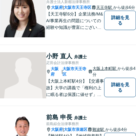
弁護士法人新都法律事務所
大阪府
大阪市天王寺区
天王寺駅
から徒歩6分
|
【天王寺駅6分】企業法務/M&
詳細を見
A/事業再生の問題についての
る
経験や知識が豊富にございま
す！お客様の問題解決に向け
真摯かつ柔軟に対応させてい
ただきます。お気軽にご相談
ください。
小野 直人
弁護士
疋田会計法律事務所
大阪上本町駅
から徒歩4
大阪
大阪市天王寺
|
府
区
分
【大阪上本町駅4分】【交通事
詳細を見
故】大学の講義で「権利の上
る
に眠る者は保護に値せず」と
いう言葉に出会い、権利を行
使できずにいる方々の力にな
りたいと弁護士を志しまし
前島 申長
弁護士
た。 これまで多様なご相談に
前島綜合法律事務所
向き合ってきた経験を活か
大阪府
大阪市浪速区
難波駅
から徒歩4分
|
し、丁寧かつ柔軟な対応を心
【難波駅4分】【地域密着型】