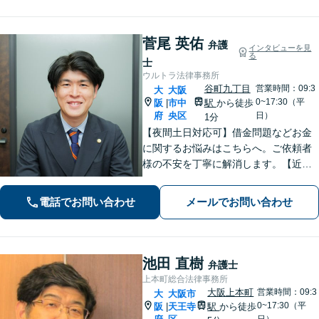
菅尾 英佑
弁護
インタビューを見
る
士
ウルトラ法律事務所
谷町九丁目
営業時間：09:3
大
大阪
0~17:30（平
阪
市中
駅
から徒歩
|
府
央区
日）
1分
【夜間土日対応可】借金問題などお金
に関するお悩みはこちらへ。ご依頼者
様の不安を丁寧に解消します。【近鉄
大阪上本町駅より10秒】
電話でお問い合わせ
メールでお問い合わせ
池田 直樹
弁護士
上本町総合法律事務所
大阪上本町
営業時間：09:3
大
大阪市
0~17:30（平
阪
天王寺
駅
から徒歩
|
日）