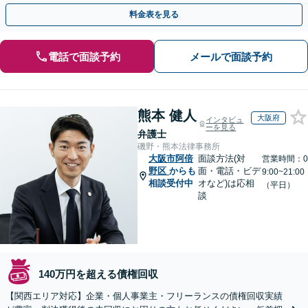
よう尽力します【フリーランス・個人事業主のご相談も対応】
料金表を見る
電話で面談予約
メールで面談予約
熊本 健人
大阪府
インタビュ
ーを見る
弁護士
磯野・熊本法律事務所
大阪市阿倍
面談方法(対
営業時間：0
野区
からも
面・電話・ビデ
9:00~21:00
相談受付中
オなど)は応相
（平日）
談
140万円を超える債権回収
【関西エリア対応】企業・個人事業主・フリーランスの債権回収実績