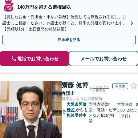
140万円を超える債権回収
【貸したお金・売掛金・未払い報酬】催促しても無視される前に、弁
護士にご相談ください。弁護士が動くと、相手の態度が変わります。
【元町駅1分・土日夜間の相談歓迎】
料金表を見る
電話でお問い合わせ
メールでお問い合わせ
齋藤 健博
東京都
インタビュ
ーを見る
弁護士
銀座さいとう法律事務所
大阪市阿倍
面談方法(対
営業時間：0
野区
からも
面・電話・ビデ
6:00~23:55
相談受付中
オなど)は応相
（平日）
談