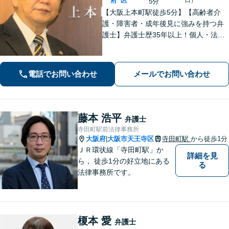
府
区
5分
【大阪上本町駅徒歩5分】【高齢者介
護・障害者・成年後見に強みを持つ弁
護士】弁護士歴35年以上！個人・法人
問わず、お困りごとに真摯に向き合
い、解決へと導きます。私たちが必ず
あなたの力になりますので、お気軽に
電話でお問い合わせ
メールでお問い合わせ
ご相談ください。
藤本 浩平
弁護士
寺田町駅前法律事務所
大阪府
大阪市天王寺区
寺田町駅
から徒歩1分
|
ＪＲ環状線「寺田町駅」か
詳細を見
ら， 徒歩1分の好立地にある
る
法律事務所です。
榎本 愛
弁護士