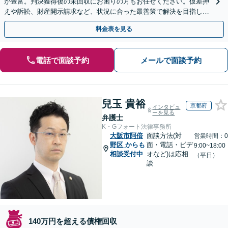
が豊富。判決獲得後の未回収にお困りの方もお任せください。仮差押
えや訴訟、財産開示請求など、状況に合った最善策で解決を目指しま
す【夜間面談可】
料金表を見る
電話で面談予約
メールで面談予約
兒玉 貴裕
京都府
インタビュ
ーを見る
弁護士
K・Gフォート法律事務所
大阪市阿倍
面談方法(対
営業時間：0
野区
からも
面・電話・ビデ
9:00~18:00
相談受付中
オなど)は応相
（平日）
談
140万円を超える債権回収