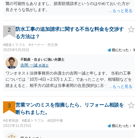
襲の可能性もありますし、損害賠償請求というのはやめておいた方が
良さそうな気がします。
2
防水工事の追加請求に関する不当な料金を交渉す
る方法は？
#建築トラブル
#オーナー・売主側
2025年5月26日
役にたった
3
不動産・住まいに強い弁護士
吉岡 一誠
弁護士
ワンオネスト法律事務所の弁護士の吉岡一誠と申します。 当初の工事
については「10万÷4日＝2.5万１人工」であったことや、相場額などを
踏まえると、相手方の請求は当事者間の合意(契約)に基づかない不当な
請求と言い得るので、追加工事代金については10万円（2.5万×4人）し
か支払う意向がない旨を伝えて、減額の交渉をすべきでしょう。 相手
方の立場としても、裁判を起こす時間や労力、経済的コストその他裁
3
営業マンのミスを指摘したら、リフォーム相談を
判が終わるまでキャッシュが入ってこないことなどがネックになり得
断られました。
るでしょうから、減額に応じてくる可能性は大いにあるかと思いま
#名誉毀損
#建築トラブル
#誹謗中傷
す。
2022年11月25日
役にたった
4