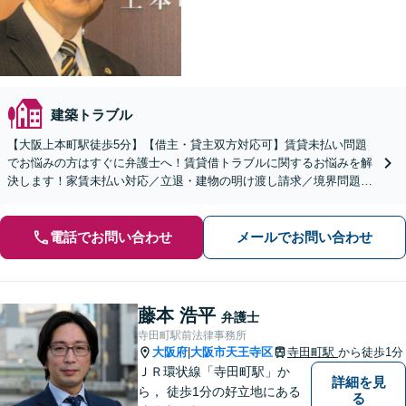
建築トラブル
【大阪上本町駅徒歩5分】【借主・貸主双方対応可】賃貸未払い問題
でお悩みの方はすぐに弁護士へ！賃貸借トラブルに関するお悩みを解
決します！家賃未払い対応／立退・建物の明け渡し請求／境界問題／
近隣トラブルなど幅広く対応【夜間土日対応可】
電話でお問い合わせ
メールでお問い合わせ
藤本 浩平
弁護士
寺田町駅前法律事務所
大阪府
大阪市天王寺区
寺田町駅
から徒歩1分
|
ＪＲ環状線「寺田町駅」か
詳細を見
ら， 徒歩1分の好立地にある
る