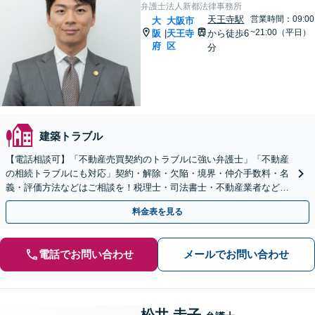
弁護士法人新都法律事務所
天王寺駅
営業時間：09:00
大
大阪市
~21:00（平日）
阪
天王寺
から徒歩6
|
府
区
分
建築トラブル
【電話相談可】「不動産売買契約のトラブルに強い弁護士」「不動産
の相続トラブルにも対応」契約・解除・欠陥・境界・仲介手数料・名
義・評価方法などはご相談を！税理士・司法書士・不動産業者などと
連携対応◎【英語・韓国語対応】
料金表を見る
電話でお問い合わせ
メールでお問い合わせ
松井 圭子