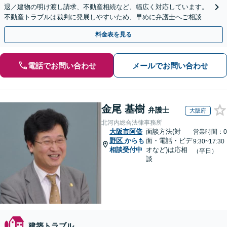
退／建物の明け渡し請求、不動産相続など、幅広く対応しています。
不動産トラブルは裁判に発展しやすいため、早めに弁護士へご相談く
ださい。【電話・メール・WEB相談可】
料金表を見る
電話でお問い合わせ
メールでお問い合わせ
金尾 基樹
弁護士
大阪府
北河内総合法律事務所
大阪市阿倍
面談方法(対
営業時間：0
野区
からも
面・電話・ビデ
9:30~17:30
相談受付中
オなど)は応相
（平日）
談
建築トラブル