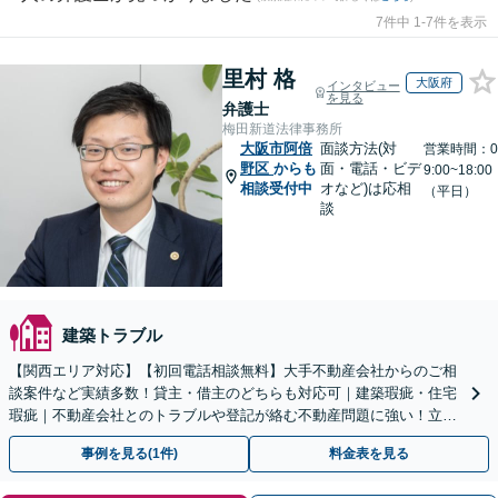
7件中 1-7件を表示
里村 格
大阪府
インタビュー
を見る
弁護士
梅田新道法律事務所
大阪市阿倍
面談方法(対
営業時間：0
野区
からも
面・電話・ビデ
9:00~18:00
相談受付中
オなど)は応相
（平日）
談
建築トラブル
【関西エリア対応】【初回電話相談無料】大手不動産会社からのご相
談案件など実績多数！貸主・借主のどちらも対応可｜建築瑕疵・住宅
瑕疵｜不動産会社とのトラブルや登記が絡む不動産問題に強い！立ち
退き／建物の明け渡し請求【Zooｍ相談可】
事例を見る(1件)
料金表を見る