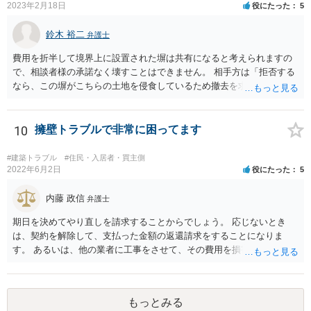
け渡しなどの請求もお考えなのであれば、現況や契約書等の確認が不
2023年2月18日
役にたった
5
可欠ですから、資料等一式を持参して弁護士にご相談された方がよい
かと思います。
鈴木 裕二
弁護士
費用を折半して境界上に設置された塀は共有になると考えられますの
で、相談者様の承諾なく壊すことはできません。 相手方は「拒否する
なら、この塀がこちらの土地を侵食しているため撤去を求める手続き
に移る」と述べているようですが、隣地の所有者と同意のうえ設置し
ているわけですから、相談者様の同意なく塀の撤去を求めることは法
的には難しいように思われます。 また、「隣地（相談者様）の許可」
10
擁壁トラブルで非常に困ってます
というのが何の許可を示しているのか判然としませんが、一般に、高
層建築物の建築確認を得る際は、近隣住民と協議してその建築に関し
#建築トラブル
#住民・入居者・買主側
同意を得るよう行政指導が行われておりますので、（推測になってし
2022年6月2日
役にたった
5
まいますが）この同意を得ている旨虚偽の申請を行い、建築許可を得
たのかもしれません。 近隣住民の同意は必須の要件ではないため、直
内藤 政信
弁護士
ちに建築確認自体が取り消されるわけではございませんが、虚偽の申
期日を決めてやり直しを請求することからでしょう。 応じないとき
請を行ったことについて申請者の責任を追及する余地はあろうかと存
は、契約を解除して、支払った金額の返還請求をすることになりま
じます。 お話をお聞きする限り、相手方のやり口は非常に強引かつ高
す。 あるいは、他の業者に工事をさせて、その費用を損害として請求
圧的で、相談者様が恐怖を感じるのは無理もないことかと思います。
することになるで しょう。
相手方の態度を見ていると、無理矢理塀を破壊して建築工事を強行す
るおそれすらあるように思われますので、相手方に、塀の取り壊しに
は応じない旨や、「隣地の許可済と話して（嘘をついて）建築許可を
もっとみる
取った」ということについて説明を求める旨を記載した通知書を送り