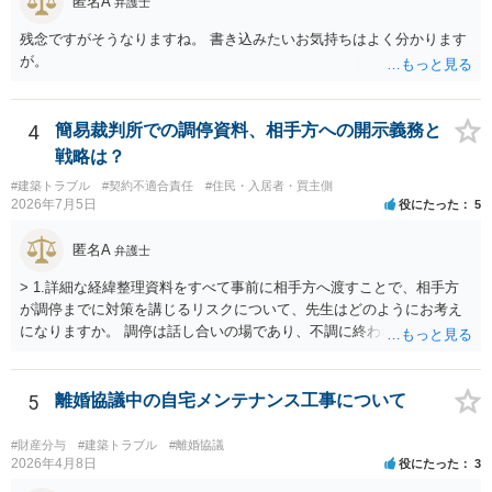
匿名A
弁護士
残念ですがそうなりますね。 書き込みたいお気持ちはよく分かります
が。
4
簡易裁判所での調停資料、相手方への開示義務と
戦略は？
#建築トラブル
#契約不適合責任
#住民・入居者・買主側
2026年7月5日
役にたった
5
匿名A
弁護士
> 1.詳細な経緯整理資料をすべて事前に相手方へ渡すことで、相手方
が調停までに対策を講じるリスクについて、先生はどのようにお考え
になりますか。 調停は話し合いの場であり、不調に終われば訴訟で解
決せざるを得ません。 訴訟では「裁判所にだけ資料を見せる」などと
いう姑息な手段は使えませんし、公平かつ納得のできる解決というの
は、当事者と裁判所が同じ主張と証拠関係を踏まえた上で初めて実現
5
離婚協議中の自宅メンテナンス工事について
できるものだと考えます。 > 2.また、開示する範囲や内容の見せ方に
ついて、何か工夫できる点があればご教示いただけますでしょうか。
#財産分与
#建築トラブル
#離婚協議
弁護士によって考え方が異なるかもしれませんが、資料の一部を相手
2026年4月8日
役にたった
3
に見せないという行動は、その資料（や隠している部分）には提出者