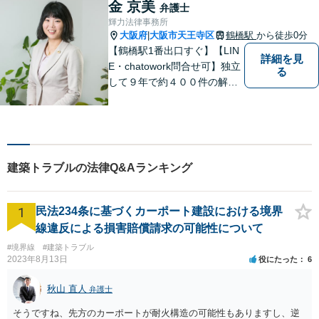
金 京美
弁護士
輝力法律事務所
大阪府
大阪市天王寺区
鶴橋駅
から徒歩0分
|
【鶴橋駅1番出口すぐ】【LIN
詳細を見
E・chatowork問合せ可】独立
る
して９年で約４００件の解決
実績！依頼された案件は執念
で必ず解決する！離婚・借
金・刑事事件など、「粘り強
さ」「人間力」「交渉力」を
駆使して依頼者様の笑顔を取
建築トラブルの法律Q&Aランキング
り戻すべく全力で取り組みま
す。
1
民法234条に基づくカーポート建設における境界
線違反による損害賠償請求の可能性について
#境界線
#建築トラブル
2023年8月13日
役にたった
6
秋山 直人
弁護士
そうですね、先方のカーポートが耐火構造の可能性もありますし、逆