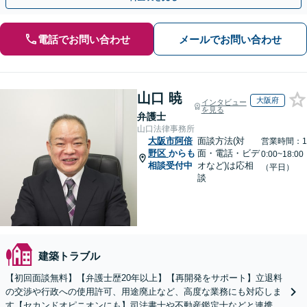
電話でお問い合わせ
メールでお問い合わせ
山口 暁
大阪府
インタビュー
を見る
弁護士
山口法律事務所
大阪市阿倍
面談方法(対
営業時間：1
野区
からも
面・電話・ビデ
0:00~18:00
相談受付中
オなど)は応相
（平日）
談
建築トラブル
【初回面談無料】【弁護士歴20年以上】【再開発をサポート】立退料
の交渉や行政への使用許可、用途廃止など、高度な業務にも対応しま
す【セカンドオピニオンにも】司法書士や不動産鑑定士などと連携。