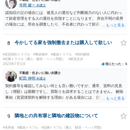
寺岡 健一
弁護士
認知症の父の場合には、後見人の選任など判断能力のない人に代わっ
て財産管理をする人の選任を目指すことになります。 所在不明の長男
の場合には、所在を調査したり、不在者に代わって財産を管理する人
の選任を目指すことになります。
8
今かしてる家を強制撤去または購入して欲しい
#賃貸契約トラブル
#事故物件
#建築トラブル
#契約解除
#近隣トラブル（隣人・騒音・ペット問題）
#家賃交渉
2023年7月1日
役にたった
5
不動産・住まいに強い弁護士
町田 伸明
弁護士
契約書等を確認してみない何とも言い難いですが、通常、賃料の見直
し（増額）は困難ですし、買取りを請求することはできません。 解除
事由（賃貸借契約を解除する理由）がある場合には、賃貸借契約を解
除して、土地建物の明け渡しを求めることも可能です。 明け渡しを求
めることができる状況であれば、事実上、賃料の見直し（増額）や買
取りの交渉をすることもあり得るでしょう。 反対に、明け渡しを求め
9
隣地との共有塀と隣地の建設物について
ることが難しいのであれば、賃料の見直し（増額）や買取りの交渉も
困難とならざるを得ないでしょう。 いずれにしても、（強制的な）明
#境界線
#建築トラブル
#近隣トラブル（隣人・騒音・ペット問題）