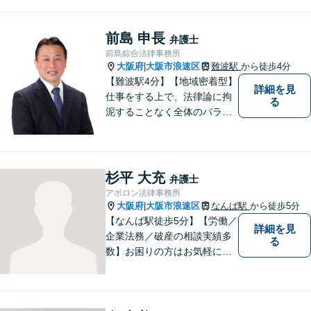
いう言葉に出会い、権利を行
使できずにいる方々の力にな
りたいと弁護士を志しまし
前島 申長
弁護士
た。 これまで多様なご相談に
前島綜合法律事務所
向き合ってきた経験を活か
大阪府
大阪市浪速区
難波駅
から徒歩4分
|
し、丁寧かつ柔軟な対応を心
【難波駅4分】【地域密着型】
詳細を見
がけています。
仕事をする上で、法律論に拘
る
泥することなく全体のバラン
ス論やどのような解決が依頼
者にとってベストかを常に考
えるように心がけています。
クライアントの話を丁寧に聞
杉平 大充
弁護士
き、意思疎通を測った上で最
アポロン法律事務所
適な解決策を提示します。
大阪府
大阪市浪速区
なんば駅
から徒歩5分
|
【なんば駅徒歩5分】【労働／
詳細を見
企業法務／破産の相談実績多
る
数】お困りの方はお気軽にご
相談ください。手遅れになら
ないよう適切に対処してまい
ります。