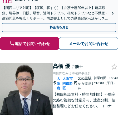
【関西エリア対応】【寝屋川駅すぐ】【弁護士歴20年以上】建築瑕
疵、境界線、日照、騒音、近隣トラブル、相続トラブルなど不動産・
建築問題を幅広くサポート。司法書士としての勤務経験も活かしスム
ーズに対処。【初回相談無料】【夜間・休日の相談可能】
料金表を見る
電話でお問い合わせ
メールでお問い合わせ
髙橋 優
弁護士
阿倍野なみはや法律事務所
文の里駅
営業時間：09:30
大
大阪市
~18:00（平日）
阪
阿倍野
から徒歩1
|
府
区
分
【初回相談無料・時間無制限】不動産
の絡む複雑な財産分与、遺産分割、債
務整理などお任せください。コロナ禍
でお困りの方のご相談を積極的に受け
ております。一人ひとりの不安に寄り