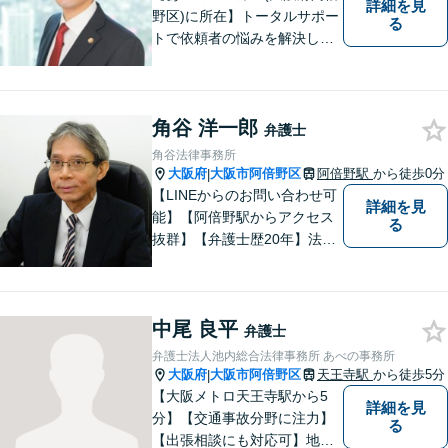
詳細を見
野区)に所在】トータルサポー
る
トで依頼者の悩みを解決しま
す。
角谷 洋一郎
弁護士
角谷法律事務所
大阪府
大阪市阿倍野区
阿倍野駅
から徒歩0分
|
【LINEからのお問い合わせ可
詳細を見
能】【阿倍野駅からアクセス
る
抜群】【弁護士歴20年】法テ
ラス・弁護士費用特約の利用
が可能です。丁寧なヒアリン
グ・他士業連携によるワンス
中尾 良平
トップ対応が強み！交通事故
弁護士
／遺産分割／離婚／債務整理
弁護士法人池内総合法律事務所 あべの事務所
／その他
大阪府
大阪市阿倍野区
天王寺駅
から徒歩5分
|
【大阪メトロ天王寺駅から5
詳細を見
分】【交通事故分野に注力】
る
【出張相談にも対応可】地元