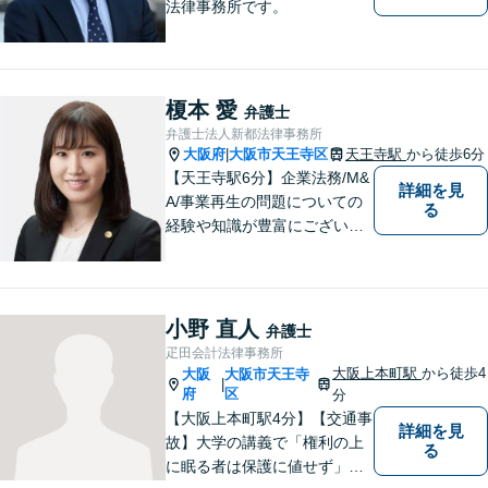
法律事務所です。
榎本 愛
弁護士
弁護士法人新都法律事務所
大阪府
大阪市天王寺区
天王寺駅
から徒歩6分
|
【天王寺駅6分】企業法務/M&
詳細を見
A/事業再生の問題についての
る
経験や知識が豊富にございま
す！お客様の問題解決に向け
真摯かつ柔軟に対応させてい
ただきます。お気軽にご相談
ください。
小野 直人
弁護士
疋田会計法律事務所
大阪上本町駅
から徒歩4
大阪
大阪市天王寺
|
府
区
分
【大阪上本町駅4分】【交通事
詳細を見
故】大学の講義で「権利の上
る
に眠る者は保護に値せず」と