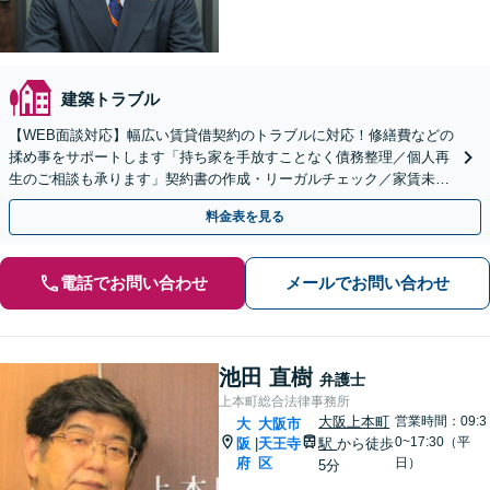
建築トラブル
【WEB面談対応】幅広い賃貸借契約のトラブルに対応！修繕費などの
揉め事をサポートします「持ち家を手放すことなく債務整理／個人再
生のご相談も承ります」契約書の作成・リーガルチェック／家賃未払
い対応／立ち退き・明け渡し請求など
料金表を見る
電話でお問い合わせ
メールでお問い合わせ
池田 直樹
弁護士
上本町総合法律事務所
大阪上本町
営業時間：09:3
大
大阪市
0~17:30（平
阪
天王寺
駅
から徒歩
|
府
区
日）
5分