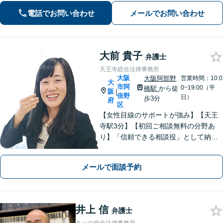
添い、皆さまが安心して暮らせるよ
電話でお問い合わせ
メールでお問い合わせ
う、全力でお守りします。
大前 貴子
弁護士
天王寺総合法律事務所
大阪
大阪阿部野
営業時間：10:0
大
市阿
0~19:00（平
橋駅
から徒
阪
|
倍野
日）
歩3分
府
区
【女性目線のサポートが強み】【天王
寺駅3分】【初回ご相談無料の分野あ
り】「信頼できる相談役」として納得
できる解決を目指します【離婚・男女
問題】安心して相談できる環境・関係
メールで面談予約
づくりを心がけます【借金・債務整
理】経済状況に応じて適切な解決策を
ご提案します
井上 信
弁護士