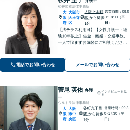
弁護士
松井隆雄法律事務所
大阪上本町
営業時間：09:0
大
大阪市
0~18:00（平
阪
天王寺
駅
から徒歩
|
府
区
日）
1分
【法テラス利用可】【女性弁護士・経
験10年以上】借金・離婚・交通事故、
一人で悩まずお気軽にご相談ください
｜自己破産・任意整理の解決実績多数│
早期解決・親切丁寧な対応│初回相談歓
迎【谷町九丁目駅・大阪上本町駅から
電話でお問い合わせ
メールでお問い合わせ
地下で直結／近鉄沿線からアクセス良
好】
菅尾 英佑
弁護
インタビューを見
る
士
ウルトラ法律事務所
谷町九丁目
営業時間：09:3
大
大阪
0~17:30（平
阪
市中
駅
から徒歩
|
府
央区
日）
1分