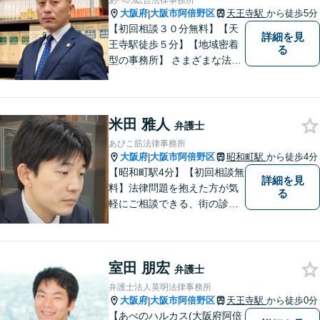
あべの総合法律事務所
大阪府
大阪市阿倍野区
天王寺駅
から徒歩5分
|
【初回相談３０分無料】【天
詳細を見
王寺駅徒歩５分】【地域密着
る
型の事務所】 さまざまな法律
問題について相談者・依頼者
の立場に立って、親身に助
言・活動します。 交通事故、
米田 雅人
相続、インターネット上のト
弁護士
ラブルに注力！！
あびこ筋法律事務所
大阪府
大阪市阿倍野区
昭和町駅
から徒歩4分
|
【昭和町駅4分】【初回相談無
詳細を見
料】法律問題を抱えた方が気
る
軽にご相談できる、街の診療
所のような親しみやすい環境
づくりをしております。離婚/
相続/不動産/債務整理など幅広
室田 朋宏
い分野に対応しております。
弁護士
お気軽にご相談ください。
弁護士法人英明法律事務所
【夜間・休日対応可】
大阪府
大阪市阿倍野区
天王寺駅
から徒歩0分
|
【あべのハルカス(大阪府阿倍