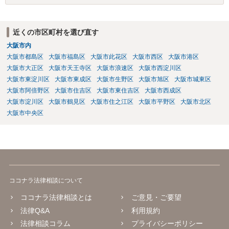
付けるとともに、行政にも相談するのがよろしいかと存じます。 ま
た、相談者様が弁護士に依頼することで、相手方との交渉は全て弁護
士に任せることができ、相手方と話さなければならないという精神的
近くの市区町村を選び直す
なご負担をなくすこともできます。 相手方に恐怖を感じ、ご自身で話
大阪市内
し合いを行うことができそうにないようでしたら、一度弁護士に依頼
大阪市都島区
大阪市福島区
大阪市此花区
大阪市西区
大阪市港区
することをご検討いただくのがよろしいかもしれません。 ご参考にな
大阪市大正区
大阪市天王寺区
大阪市浪速区
大阪市西淀川区
れば幸いです。
大阪市東淀川区
大阪市東成区
大阪市生野区
大阪市旭区
大阪市城東区
大阪市阿倍野区
大阪市住吉区
大阪市東住吉区
大阪市西成区
大阪市淀川区
大阪市鶴見区
大阪市住之江区
大阪市平野区
大阪市北区
大阪市中央区
ココナラ法律相談について
ココナラ法律相談とは
ご意見・ご要望
法律Q&A
利用規約
法律相談コラム
プライバシーポリシー