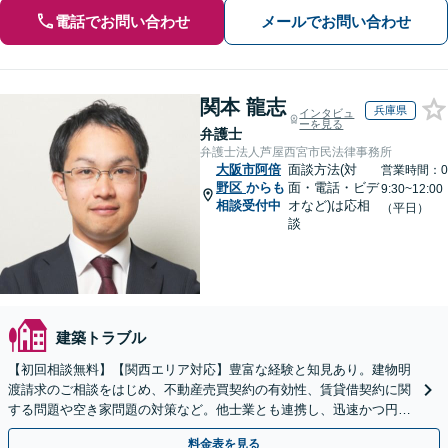
電話でお問い合わせ
メールでお問い合わせ
関本 龍志
兵庫県
インタビュ
ーを見る
弁護士
弁護士法人芦屋西宮市民法律事務所
大阪市阿倍
面談方法(対
営業時間：0
野区
からも
面・電話・ビデ
9:30~12:00
相談受付中
オなど)は応相
（平日）
談
建築トラブル
【初回相談無料】【関西エリア対応】豊富な経験と知見あり。建物明
渡請求のご相談をはじめ、不動産売買契約の有効性、賃貸借契約に関
する問題や空き家問題の対策など。他士業とも連携し、迅速かつ円滑
な解決を目指します【顧問契約】【西宮北口駅3分】
料金表を見る