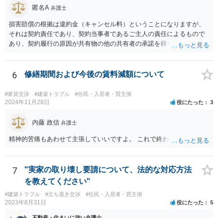
にとって不利な事実が隠されているという推認を働かせることに繋が
匿名A
弁護士
るリスクがあります（もちろん、争点と全く無関係な部分をマスキン
損害賠償の根拠は違約金（キャンセル料）ということになりますが、
グ等することはありますが、それは手続戦略とは別の問題です）。 裁
それは契約責任であり、契約当事者であるご主人の責任によるもので
判所は公平な第三者であり、調停委員会に与える心証も考慮する必要
あり、契約履行の原因が共有物の他の共有者の承諾を得ていなかった
があります。手続を有利に進めたいのであれば、証拠の出し方より
というのは、まさしくご主人の責任ですので、全額ご主人が負担され
も、どのような反論でも対応できるように自身の主張をきちんと押さ
るべきものであり、奥さんが負担すべき債務ではありません。つまり
え、説得力のある説明と資料を用意することだと思います。 ただ、今
奥さんにメンテナンス工事契約を承諾しなければならない義務はあり
6
修繕期間および今後の賃料減額について
回提出を予定している資料がどのようなものであるのか、争点とどの
ません。 それでも請求をされましたら、個別の法律相談をされること
ような関係があるのか、なぜ調停を選択したのか等の個別事情によっ
をお薦めします。
て具体的なに採るべき手段は変わってくるため、上記はあくまで個別
#家賃交渉
#建築トラブル
#住民・入居者・買主側
2024年11月28日
役にたった
3
事情を踏まえない一般論としてご理解いただき、本件でどのように対
応すべきであるかについては弁護士へ直接相談された方がよいと思い
内藤 政信
ます。
弁護士
精神的苦痛もあわせて主張していいですよ。 これで終わります。
7
"実家の取り壊し要請について、法的な対応方法
を教えてください"
#建築トラブル
#立ち退き交渉
#住民・入居者・買主側
2023年8月31日
役にたった
5
不動産・住まいに強い弁護士