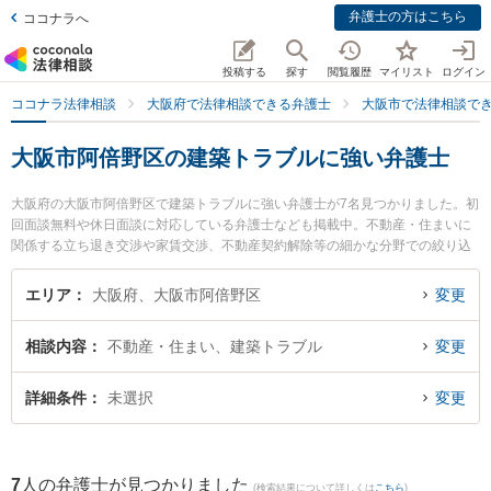
弁護士の方はこちら
ココナラへ
投稿する
探す
閲覧履歴
マイリスト
ログイン
ココナラ法律相談
大阪府で法律相談できる弁護士
大阪市で法律相談で
大阪市阿倍野区の建築トラブルに強い弁護士
大阪府の大阪市阿倍野区で建築トラブルに強い弁護士が7名見つかりました。初
回面談無料や休日面談に対応している弁護士なども掲載中。不動産・住まいに
関係する立ち退き交渉や家賃交渉、不動産契約解除等の細かな分野での絞り込
み検索もでき便利です。特に阿倍野なみはや法律事務所の髙橋 優弁護士や天王
寺総合法律事務所の大前 貴子弁護士、あべの総合法律事務所の井上 信弁護士の
エリア
大阪府、大阪市阿倍野区
変更
プロフィール情報や弁護士費用、強みなどが注目されています。『大阪市阿倍
野区で土日や夜間に発生した建築トラブルのトラブルを今すぐに弁護士に相談
相談内容
不動産・住まい、建築トラブル
変更
したい』『建築トラブルのトラブル解決の実績豊富な近くの弁護士を検索した
い』『初回相談無料で建築トラブルを法律相談できる大阪市阿倍野区内の弁護
士に相談予約したい』などでお困りの相談者さんにおすすめです。
詳細条件
未選択
変更
7
人の弁護士が見つかりました
(検索結果について詳しくは
こちら
)