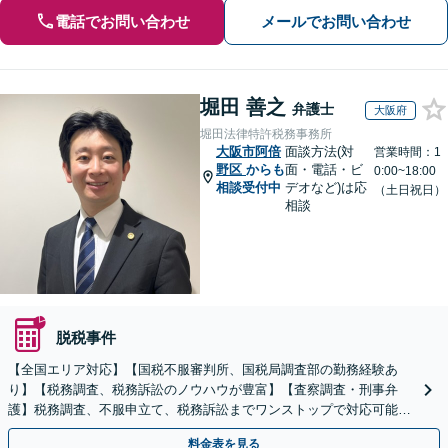
電話でお問い合わせ
メールでお問い合わせ
堀田 善之
弁護士
大阪府
堀田法律特許税務事務所
大阪市阿倍
面談方法(対
営業時間：1
野区
からも
面・電話・ビ
0:00~18:00
相談受付中
デオなど)は応
（土日祝日）
相談
脱税事件
【全国エリア対応】【国税不服審判所、国税局調査部の勤務経験あ
り】【税務調査、税務訴訟のノウハウが豊富】【査察調査・刑事弁
護】税務調査、不服申立て、税務訴訟までワンストップで対応可能！
事業承継にも対応【休日・夜間相談可】
料金表を見る