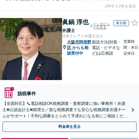
2件中 1-2件を表示
眞鍋 淳也
東京都
インタビュ
ーを見る
弁護士
日本クレアス弁護士法人
営業時
大阪市阿倍野
面談方法(対面・
区
からも相
電話・ビデオな
間：本日
談受付中
ど)は応相談
定休日
脱税事件
【全国対応】📞電話相談OK税務調査・査察調査に強い事務所！弁護
士❌公認会計士❌税理士／急な税務調査でも安心な税務調査弁護チー
ムがサポート！不利な調書をとられて手遅れになる前にご相談くださ
い。
料金表を見る