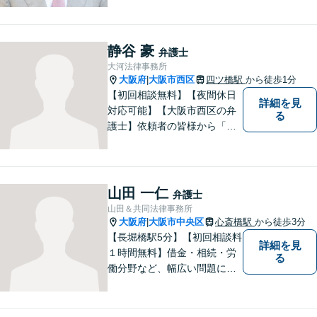
くの案件をお受けしてきまし
た。お客さまに親しみやすい
身近な弁護士であり続けるよ
静谷 豪
弁護士
う心掛けています。町のお医
大河法律事務所
者さんにかかる気分でぜひご
大阪府
大阪市西区
四ツ橋駅
から徒歩1分
|
相談ください。
【初回相談無料】【夜間休日
詳細を見
対応可能】【大阪市西区の弁
る
護士】依頼者の皆様から「お
願いしてよかった」の声を頂
戴することを最大の喜びと考
えております。
山田 一仁
弁護士
山田＆共同法律事務所
大阪府
大阪市中央区
心斎橋駅
から徒歩3分
|
【長堀橋駅5分】【初回相談料
詳細を見
１時間無料】借金・相続・労
る
働分野など、幅広い問題に精
通。多様なバックボーンを持
つ弁護士が親身になり解決へ
と導きます。一人でも多くの