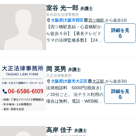
方に感謝していただけるよう
室谷 光一郎
弁護士
尽力いたします！
室谷総合法律事務所
大阪府
大阪市西区
四ツ橋駅
から徒歩1分
|
【四ツ橋駅直結・心斎橋駅か
詳細を見
ら徒歩５分】【著名テレビド
る
ラマの法律監修多数】【24時
間メール問い合わせ受付】フ
ットワークの軽さ、スピーデ
ィーな対応、粘り強い対応を
強く意識しております！
岡 英男
弁護士
大正法律事務所
大阪府
大阪市大正区
大正駅
から徒歩3分
|
法律相談料 5000円(税抜き)
詳細を見
／20分ごと。 法テラス利用の
る
場合は無料。電話・WEB相談
にも対応。ご相談のみで終了
する方も多くいらっしゃいま
すのでご安心ください。当日
相談可能です。
高岸 佳子
弁護士