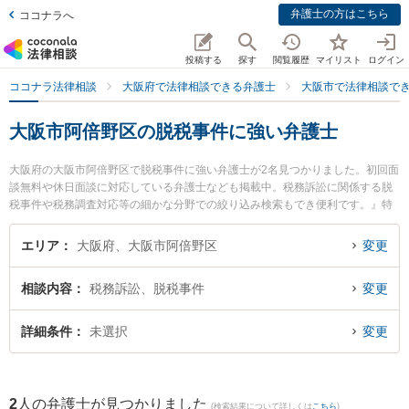
弁護士の方はこちら
ココナラへ
投稿する
探す
閲覧履歴
マイリスト
ログイン
ココナラ法律相談
大阪府で法律相談できる弁護士
大阪市で法律相談で
大阪市阿倍野区の脱税事件に強い弁護士
大阪府の大阪市阿倍野区で脱税事件に強い弁護士が2名見つかりました。初回面
談無料や休日面談に対応している弁護士なども掲載中。税務訴訟に関係する脱
税事件や税務調査対応等の細かな分野での絞り込み検索もでき便利です。』特
に天王寺総合法律事務所の大前 貴子弁護士や弁護士法人英明法律事務所の室田
朋宏弁護士のプロフィール情報や弁護士費用、強みなどが注目されています。
エリア
大阪府、大阪市阿倍野区
変更
『大阪市阿倍野区で土日や夜間に発生した脱税事件のトラブルを今すぐに弁護
士に相談したい』『脱税事件のトラブル解決の実績豊富な近くの弁護士を検索
相談内容
税務訴訟、脱税事件
変更
したい』『初回相談無料で脱税事件を法律相談できる大阪市阿倍野区内の弁護
士に相談予約したい』などでお困りの相談者さんにおすすめです。
詳細条件
未選択
変更
2
人の弁護士が見つかりました
(検索結果について詳しくは
こちら
)