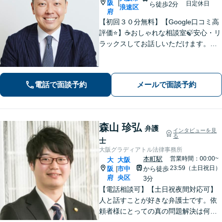
阪
|
日定休日
ら徒歩2分
浪速区
府
【初回３０分無料】【Google口コミ高
評価⭐️】☕️おしゃれな相談室🍃安心・リ
ラックスしてお話しいただけます。ネ
ット上にはない、オンリーワンの解決
策を一緒に考えていきましょう！【土
曜・夜間◎】
電話で面談予約
メールで面談予約
森山 珍弘
弁護
インタビューを見
る
士
大阪グラディアトル法律事務所
本町駅
営業時間：00:00~
大
大阪
23:59（土日祝日）
阪
市中
から徒歩
|
府
央区
3分
【電話相談可】【土日祝夜間対応可】
人と話すことが好きな弁護士です。依
頼者様にとっての真の問題解決は何
か？を常に考えながら、スピーディー