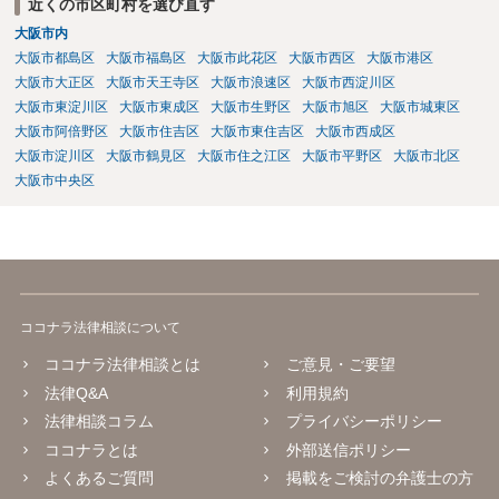
近くの市区町村を選び直す
大阪市内
大阪市都島区
大阪市福島区
大阪市此花区
大阪市西区
大阪市港区
大阪市大正区
大阪市天王寺区
大阪市浪速区
大阪市西淀川区
大阪市東淀川区
大阪市東成区
大阪市生野区
大阪市旭区
大阪市城東区
大阪市阿倍野区
大阪市住吉区
大阪市東住吉区
大阪市西成区
大阪市淀川区
大阪市鶴見区
大阪市住之江区
大阪市平野区
大阪市北区
大阪市中央区
ココナラ法律相談について
ココナラ法律相談とは
ご意見・ご要望
法律Q&A
利用規約
法律相談コラム
プライバシーポリシー
ココナラとは
外部送信ポリシー
よくあるご質問
掲載をご検討の弁護士の方