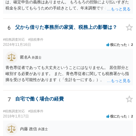
は、確定申告の義務はありません。 もろもろの控除により払いすぎた
税金を戻してもらうための手続きとして、年末調整でするのか、確定
申告でするのか、ということになります。 そうではなく、確定申告を
する義務がある場合で確定申告をしなかった場合には、税務署の調査
等があり、本来払うべき税金にプラスして加算税の処分を科される場
6
父から借りた事務所の家賃、税務上の影響は？
合もあります。 高額なものでもない限り単なる無申告だけでは直ちに
逮捕されないとは思います。
#税務調査対応
#脱税事件
2024年11月16日
役にたった
2
匿名A
弁護士
青色専従者であっても大丈夫ということにはなりません。 居住部分と
峻別する必要があります。 また、青色専従者に関しても税務署から指
摘を受ける可能性があります（「生計を一にする」）。
7
自宅で働く場合の経費
#税務調査対応
#脱税事件
2018年1月17日
役にたった
2
内藤 政信
弁護士