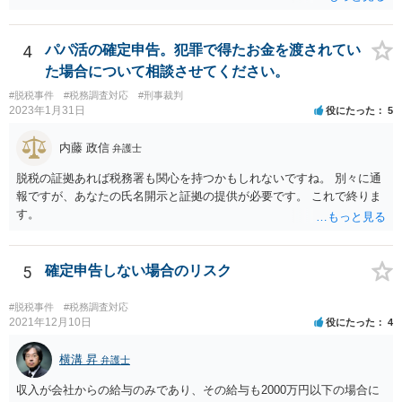
の状況であれば「いいえ」と回答するのがセオリーかと思います。
4
パパ活の確定申告。犯罪で得たお金を渡されてい
た場合について相談させてください。
#脱税事件
#税務調査対応
#刑事裁判
2023年1月31日
役にたった
5
内藤 政信
弁護士
脱税の証拠あれば税務署も関心を持つかもしれないですね。 別々に通
報ですが、あなたの氏名開示と証拠の提供が必要です。 これで終りま
す。
5
確定申告しない場合のリスク
#脱税事件
#税務調査対応
2021年12月10日
役にたった
4
横溝 昇
弁護士
収入が会社からの給与のみであり、その給与も2000万円以下の場合に