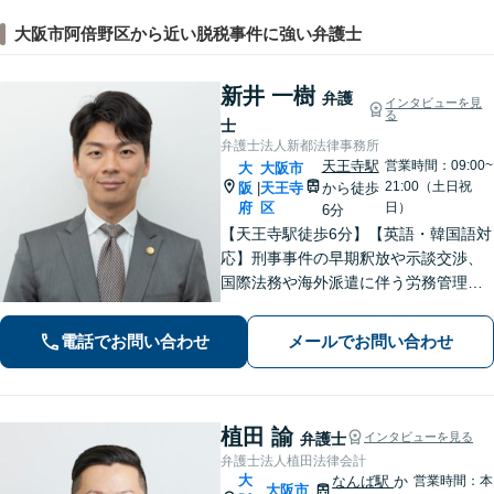
大阪市阿倍野区から近い脱税事件に強い弁護士
新井 一樹
弁護
インタビューを見
る
士
弁護士法人新都法律事務所
天王寺駅
営業時間：09:00~
大
大阪市
21:00（土日祝
阪
天王寺
から徒歩
|
府
区
日）
6分
【天王寺駅徒歩6分】【英語・韓国語対
応】刑事事件の早期釈放や示談交渉、
国際法務や海外派遣に伴う労務管理、
相続トラブル、離婚・男女問題などは
お任せください。法律のプロフェッシ
電話でお問い合わせ
メールでお問い合わせ
ョナルが、途を切り拓くお手伝いを致
します。【夜間・休日面談可】【完全
個室】
植田 諭
弁護士
インタビューを見る
弁護士法人植田法律会計
大
なんば駅
か
営業時間：本
大阪市