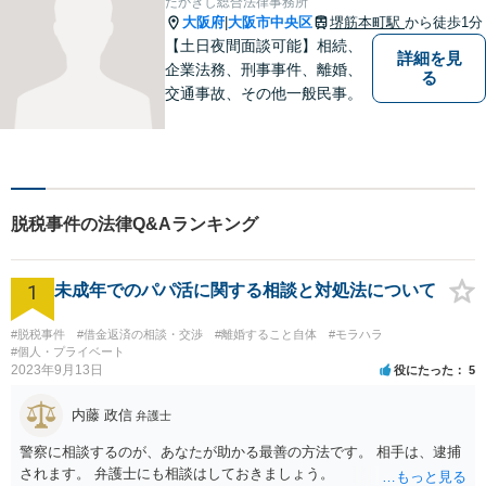
たかぎし総合法律事務所
大阪府
大阪市中央区
堺筋本町駅
から徒歩1分
|
【土日夜間面談可能】相続、
詳細を見
企業法務、刑事事件、離婚、
る
交通事故、その他一般民事。
脱税事件の法律Q&Aランキング
1
未成年でのパパ活に関する相談と対処法について
#脱税事件
#借金返済の相談・交渉
#離婚すること自体
#モラハラ
#個人・プライベート
2023年9月13日
役にたった
5
内藤 政信
弁護士
警察に相談するのが、あなたが助かる最善の方法です。 相手は、逮捕
されます。 弁護士にも相談はしておきましょう。