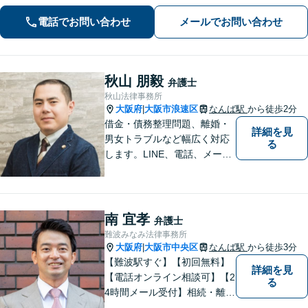
な対応を心がけます。離婚・刑事事
電話でお問い合わせ
メールでお問い合わせ
件・相続など何でもご相談ください。
秋山 朋毅
弁護士
秋山法律事務所
大阪府
大阪市浪速区
なんば駅
から徒歩2分
|
借金・債務整理問題、離婚・
詳細を見
男女トラブルなど幅広く対応
る
します。LINE、電話、メー
ル、オンライン面談など、使
い慣れたツールで肩の力を抜
いてご相談を！依頼者の負担
をできるだけ少なく！相談し
南 宜孝
弁護士
やすい環境づくりに努め、納
難波みなみ法律事務所
得できる解決を目指します！
大阪府
大阪市中央区
なんば駅
から徒歩3分
|
【難波駅すぐ】【初回無料】
詳細を見
【電話オンライン相談可】【2
る
4時間メール受付】相続・離
婚・借金整理を中心に、数多