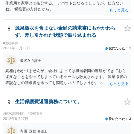
作業用と家事とで按分する。 アバウトになるでしょうが、仕方ない
ね。 税務署の方針だから。
8
源泉徴収を含まない金額の請求書にもかかわら
ず、差し引かれた状態で振り込まれる
#脱税事件
2021年11月17日
役にたった
1
匿名A
弁護士
真相はわかりませんが、会社によっては担当者間の連絡ができておら
ず変なことをやってしまっているケースも散見されます。 源泉徴収の
表記なしの請求書を送っても問題ないのでしょうか。 >>違法というこ
とはありませんので問題はありません。確定申告をされる際に、請求
書の金額や記載と振込額がズレているのでややこしい瞬間は生じるよ
うに思いますが、間違えず記帳できるのであれば同じく問題はありま
9
生活保護費返還義務について。
せん。 相手方との関係性にもよりますが、一度相手方の担当者や上司
にしっかりと確認してみても良いかもしれません。
#税務調査対応
#脱税事件
2018年8月27日
役にたった
3
内藤 政信
弁護士