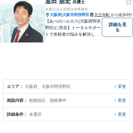
室田 朋宏
弁護士
弁護士法人英明法律事務所
大阪府
大阪市阿倍野区
天王寺駅
から徒歩0分
|
【あべのハルカス(大阪府阿倍
詳細を見
野区)に所在】トータルサポー
る
トで依頼者の悩みを解決しま
す。
エリア
大阪府、大阪市阿倍野区
変更
相談内容
税務訴訟、脱税事件
変更
詳細条件
未選択
変更