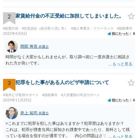
2
家賃給付金の不正受給に加担してしまいました。
#副業詐欺
#抗告訴訟（処分取り消し等）
#個人事業主・フリーランス
#脱税事件
2022年4月6日
役にたった
8
岡部 将吾
弁護士
時間がなく大変かもしれませんが、取り調べ前に一度弁護士に相談さ
れた方が良いです。
3
犯罪をした事がある人のビザ申請について
#海外ビザ取得サポート
#脱税事件
#入管書類の申請サポート
2024年11月25日
役にたった
6
井上 祐司
弁護士
>これまでに犯罪を犯した事はありますか？犯罪歴はありますか？
これは、犯罪が捜査当局に探知され捜査中であったり、前科として残
っている場合を指すのが通常です。 内心の問題はさておき、ご質問