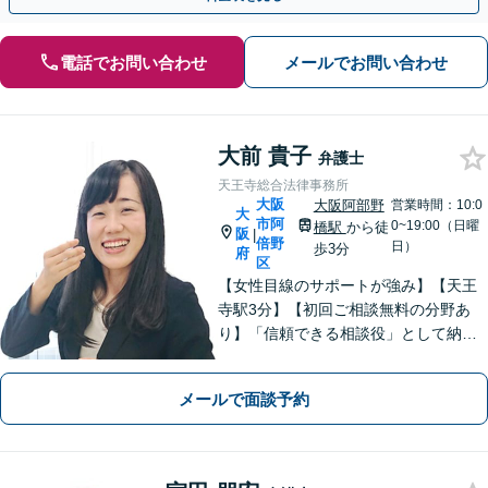
電話でお問い合わせ
メールでお問い合わせ
大前 貴子
弁護士
天王寺総合法律事務所
大阪
大阪阿部野
営業時間：10:0
大
市阿
0~19:00（日曜
橋駅
から徒
阪
|
倍野
日）
歩3分
府
区
【女性目線のサポートが強み】【天王
寺駅3分】【初回ご相談無料の分野あ
り】「信頼できる相談役」として納得
できる解決を目指します【離婚・男女
問題】安心して相談できる環境・関係
メールで面談予約
づくりを心がけます【借金・債務整
理】経済状況に応じて適切な解決策を
ご提案します