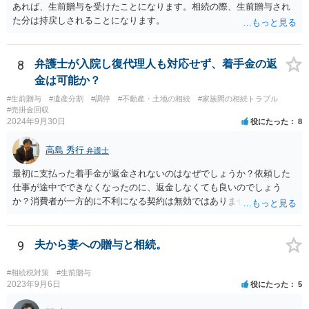
除条件 慈善団体への寄附を予約しつつ、資金不足時は解除できる条項
あれば、生前贈与を受けたことになります。相続の際、生前贈与され
を設定。 などがあり得るかと思われます。
た分は持戻しされることになります。
8
弁護士が入院し復代理人も対応せず、着手金の返
金は可能か？
#生前贈与
#遺産分割
#調停
#不動産・土地の相続
#家族間の相続トラブル
#売掛金回収
2024年9月30日
役にたった
8
高島 秀行
弁護士
最初に支払った着手金が返金されないのはなぜでしょうか？依頼した
仕事が途中でできなくなったのに、返金しなくても良いのでしょう
か？消費者が一方的に不利になる契約は無効ではありませんか？
着手金は、前の弁護士が倒れるまでにやった仕事に応じて清算する義
務があると思います。 倒れた弁護士が所属する弁護士会に相談さ
れた方がよいと思います。 倒れた弁護士は脳梗塞で倒れたようで
9
夫から妻への贈与と相続。
すが、 判断能力があり、復代理を倒れた弁護士の判断で復代理を
選任したのか 即ち、復代理人の選任は有効なのかという問題もあ
#相続税対策
#生前贈与
ると思います。
2023年9月6日
役にたった
5