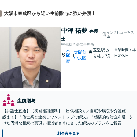
大阪市東成区から近い生前贈与に強い弁護士
中澤 拓夢
弁護
インタビューを見
る
士
中澤総合法律事務所
大
玉造駅
か
営業時間：本
大阪市
阪
|
日定休日
ら徒歩2分
中央区
府
生前贈与
【弁護士直通】【初回相談無料】【出張相談可／自宅や病院や介護施
設まで】「他士業と連携しワンストップで解決」「感情的な対立を避
けた円滑な相続の実現」相談者さまに合った解決のプランをご提案
料金表を見る