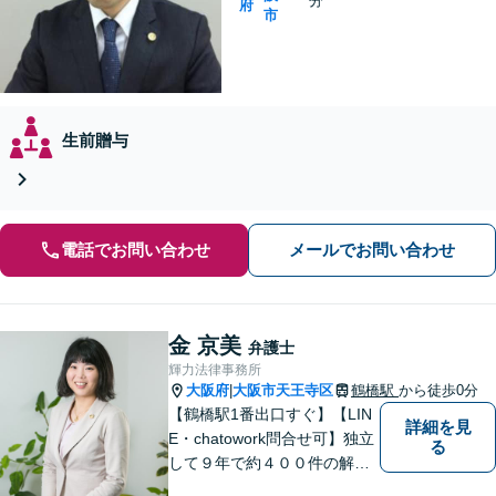
分
府
市
生前贈与
電話でお問い合わせ
メールでお問い合わせ
金 京美
弁護士
輝力法律事務所
大阪府
大阪市天王寺区
鶴橋駅
から徒歩0分
|
【鶴橋駅1番出口すぐ】【LIN
詳細を見
E・chatowork問合せ可】独立
る
して９年で約４００件の解決
実績！依頼された案件は執念