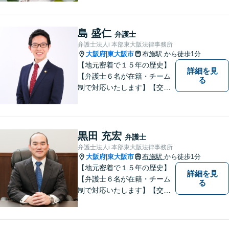
で必ず解決する！離婚・借
金・刑事事件など、「粘り強
さ」「人間力」「交渉力」を
島 盛仁
弁護士
駆使して依頼者様の笑顔を取
弁護士法人i 本部東大阪法律事務所
り戻すべく全力で取り組みま
大阪府
東大阪市
布施駅
から徒歩1分
|
す。
【地元密着で１５年の歴史】
詳細を見
【弁護士６名が在籍・チーム
る
制で対応いたします】【交通
事故、借金、相続、離婚、企
業法務・法人破産初回相談無
料】【布施駅すぐイオン布施
駅前店５階】お悩みは【弁護
黒田 充宏
弁護士
士法人ｉ 東大阪法律事務所】
弁護士法人i 本部東大阪法律事務所
におまかせください！
大阪府
東大阪市
布施駅
から徒歩1分
|
【地元密着で１５年の歴史】
詳細を見
【弁護士６名が在籍・チーム
る
制で対応いたします】【交通
事故、借金、相続、離婚、企
業法務・法人破産初回相談無
料】【布施駅すぐイオン布施