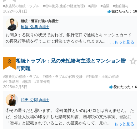
ご相談されるのもひとつの方法です。
#家族間の相続トラブル
#成年後見(生前の財産管理)
#調停
#協議
#生前贈与
2022年6月1日
役にたった
16
相続・遺言に強い弁護士
尾畠 弘典
弁護士
お聞きする限りの状況であれば、銀行窓口で通帳とキャッシュカード
の再発行手続を行うことで解決できるかもしれません。
3
相続トラブル：兄の未払給与主張とマンション贈
与問題
#家族間の相続トラブル
#相続トラブルの代理交渉
#不動産・土地の相続
#生前贈与
#協議
#遺産分割
2025年2月5日
役にたった
6
和田 史郎
弁護士
①その通りだと思います。 ②可能性といのはゼロとは言えません。 た
だ、公証人役場の印を押した贈与契約書、贈与税の支払事実、登記に
「贈与」と記載されていること、の証拠からして、兄の主張は通らな
いようには思います。 ③④その通りだと思います。 話し合いで折り合
わなければ、遺産分割調停を申し立てて進めるのがベターのような気