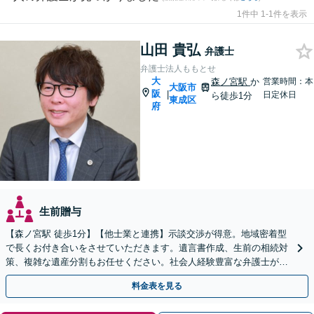
1件中 1-1件を表示
山田 貴弘
弁護士
弁護士法人ももとせ
大
森ノ宮駅
か
営業時間：本
大阪市
阪
|
日定休日
ら徒歩1分
東成区
府
生前贈与
【森ノ宮駅 徒歩1分】【他士業と連携】示談交渉が得意。地域密着型
で長くお付き合いをさせていただきます。遺言書作成、生前の相続対
策、複雑な遺産分割もお任せください。社会人経験豊富な弁護士が親
身になってお話を伺います。
料金表を見る