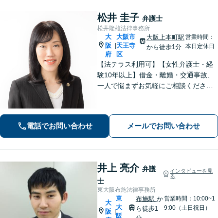
松井 圭子
弁護士
松井隆雄法律事務所
大
大阪市
大阪上本町駅
営業時間：
阪
天王寺
|
本日定休日
から徒歩1分
府
区
【法テラス利用可】【女性弁護士・経
験10年以上】借金・離婚・交通事故、
一人で悩まずお気軽にご相談ください
｜自己破産・任意整理の解決実績多数│
早期解決・親切丁寧な対応│初回相談歓
迎【谷町九丁目駅・大阪上本町駅から
電話でお問い合わせ
メールでお問い合わせ
地下で直結／近鉄沿線からアクセス良
好】
井上 亮介
弁護
インタビューを見
る
士
東大阪布施法律事務所
東
布施駅
か
営業時間：10:00~1
大
大
9:00（土日祝日）
ら徒歩1
阪
|
阪