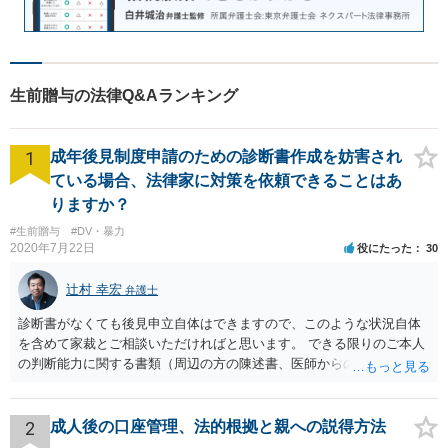
生前贈与の法律Q&Aランキング
1
成年後見制度申請のための診断書作成を妨害され
ている場合、法律家に対策を依頼できることはあ
りますか？
#生前贈与
#DV・暴力
2020年7月22日
役にたった
30
辻村 幸宏
弁護士
診断書がなくても後見申立自体はできますので、このような状況自体
を含めて家裁とご相談いただければと思います。 できる限りのご本人
の判断能力に関する書類（周辺の方の陳述書、医師からの聴取書等）
を整え、家裁の鑑定を経る前提で鑑定費用の予納金を用意し、申立て
をしていただければそこから先は進むのではないかと存じます。 ま
た、Aさんの意向を酌みすぎるあまりに後見申立ができない状況にして
2
成人後の口座管理、法的根拠と親への説得方法
いる施設の問題もありますので、当該地域の地域包括支援センターに