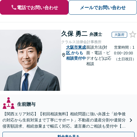
電話でお問い合わせ
メールでお問い合わせ
久保 勇二
弁護士
大阪府
クラルス法律会計事務所
大阪市東成
面談方法(対
営業時間：1
区
からも
面・電話・ビ
0:00~20:00
相談受付中
デオなど)は応
（土日祝日）
相談
生前贈与
【関西エリア対応】【初回相談無料】相続問題に強い弁護士「紛争後
の対応から生前対策まで丁寧にサポート」不動産の遺産分割や遺留分
侵害額請求、相続放棄まで幅広く対応。遺言書のご相談も受付中【夜
間・休日面談可】【WEB面談】【完全個室】
料金表を見る