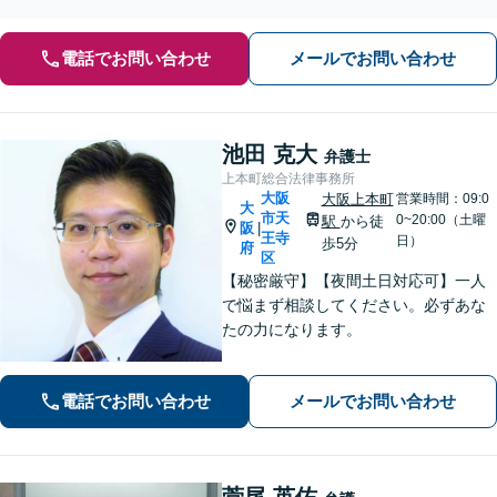
確実な手続きをとりましょう」【夜間土日対応可】
電話でお問い合わせ
メールでお問い合わせ
池田 克大
弁護士
上本町総合法律事務所
大阪
大阪上本町
営業時間：09:0
大
市天
0~20:00（土曜
駅
から徒
阪
|
王寺
日）
歩5分
府
区
【秘密厳守】【夜間土日対応可】一人
で悩まず相談してください。必ずあな
たの力になります。
電話でお問い合わせ
メールでお問い合わせ
菅尾 英佑