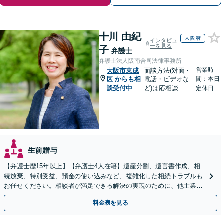
十川 由紀
大阪府
インタビュ
ーを見る
子
弁護士
弁護士法人阪南合同法律事務所
営業時
大阪市東成
面談方法(対面・
区
からも相
電話・ビデオな
間：本日
談受付中
ど)は応相談
定休日
生前贈与
【弁護士歴15年以上】【弁護士4人在籍】遺産分割、遺言書作成、相
続放棄、特別受益、預金の使い込みなど、複雑化した相続トラブルも
お任せください。相談者が満足できる解決の実現のために、他士業と
連携し最善を尽くします【完全個室】
料金表を見る