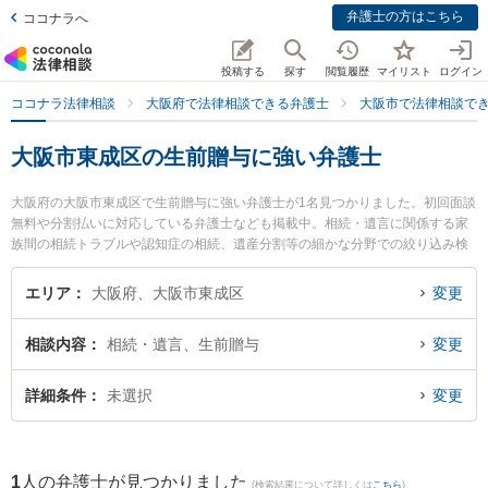
弁護士の方はこちら
ココナラへ
投稿する
探す
閲覧履歴
マイリスト
ログイン
ココナラ法律相談
大阪府で法律相談できる弁護士
大阪市で法律相談で
大阪市東成区の生前贈与に強い弁護士
大阪府の大阪市東成区で生前贈与に強い弁護士が1名見つかりました。初回面談
無料や分割払いに対応している弁護士なども掲載中。相続・遺言に関係する家
族間の相続トラブルや認知症の相続、遺産分割等の細かな分野での絞り込み検
索もでき便利です。特に弁護士法人ももとせの山田 貴弘弁護士のプロフィール
情報や弁護士費用、強みなどが注目されています。『大阪市東成区で土日や夜
エリア
大阪府、大阪市東成区
変更
間に発生した生前贈与のトラブルを今すぐに弁護士に相談したい』『生前贈与
のトラブル解決の実績豊富な近くの弁護士を検索したい』『初回相談無料で生
相談内容
相続・遺言、生前贈与
変更
前贈与を法律相談できる大阪市東成区内の弁護士に相談予約したい』などでお
困りの相談者さんにおすすめです。
詳細条件
未選択
変更
1
人の弁護士が見つかりました
(検索結果について詳しくは
こちら
)