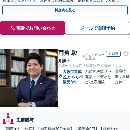
お任せください！チーム体制で案件に臨み、依頼者さまにとって最善
の解決を目指します【堅田駅4分】【無料駐車場あり】
料金表を見る
電話でお問い合わせ
メールで面談予約
両角 駿
京都府
インタビュー
を見る
弁護士
弁護士法人本江法律事務所 京都オフィス
営業時
大阪市東成
面談方法(対面・
区
からも相
電話・ビデオな
間：本日
談受付中
ど)は応相談
定休日
生前贈与
【関西エリア対応】【初回相談30分無料】【着手金0円】【相続だけ