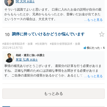
関 大河
弁護士
そういう認識でよいと思います。 口座に入れたお金の説明が自分の親
からもらったとか、兄弟からもらったとか、昔稼いだお金が出てきた
というケースの場合は、大丈夫です。
10
調停に持っていけるかどうか悩んでいます
#遺留分侵害額請求・放棄
#生前贈与
#遺留分侵害額請求・放棄
2021年12月7日
役にたった
5
相続・遺言に強い弁護士
尾畠 弘典
弁護士
事情の補充ありがとうございます。 遺留分の計算を行う必要がありま
すね。 正確な判断のためには詳細な事情をお聞きする必要がありま
す。 ご自身の遺留分の侵害があるかどうか、あるとしてどの程度の金
額となるかを正確に把握されたいのであれば、一度お近くの弁護士に
相談されるのが良いと思います。
もっとみる