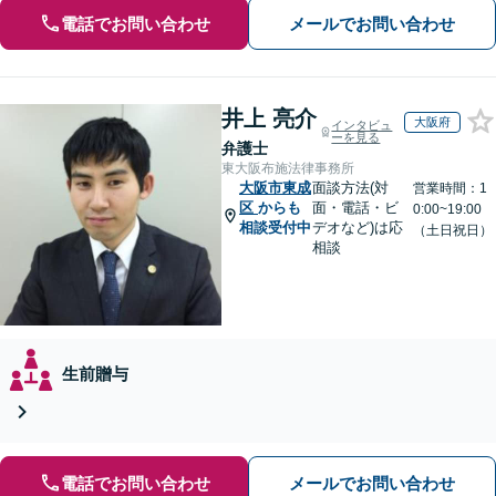
電話でお問い合わせ
メールでお問い合わせ
井上 亮介
大阪府
インタビュ
ーを見る
弁護士
東大阪布施法律事務所
大阪市東成
面談方法(対
営業時間：1
区
からも
面・電話・ビ
0:00~19:00
相談受付中
デオなど)は応
（土日祝日）
相談
生前贈与
電話でお問い合わせ
メールでお問い合わせ