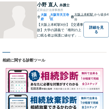
駅前店５階】 お悩みは【弁護
小野 直人
弁護士
士法人ｉ 東大阪法律事務
疋田会計法律事務所
所 】におまかせください！
大阪上本町駅
から徒歩4
大阪
大阪市天王寺
|
府
区
分
【大阪上本町駅4分】【交通事
詳細を見
故】大学の講義で「権利の上
る
に眠る者は保護に値せず」と
いう言葉に出会い、権利を行
使できずにいる方々の力にな
りたいと弁護士を志しまし
た。 これまで多様なご相談に
相続に関する診断ツール
向き合ってきた経験を活か
し、丁寧かつ柔軟な対応を心
がけています。