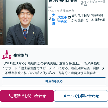
弁護
インタビューを見
る
士
ウルトラ法律事務所
大
谷町九丁目駅
営業時間：
大阪市
阪
|
本日定休日
から徒歩1分
中央区
府
生前贈与
【WEB面談対応】相続問題の解決実績が豊富な弁護士が、相続を幅広
くサポート「他士業連携でスピーディーに対応」遺産分割協議・調停
／不動産相続／株式の相続／使い込み・寄与分／遺留分侵害額請求／
相続放棄（借金の相続）／遺言書作成
料金表を見る
電話でお問い合わせ
メールでお問い合わせ