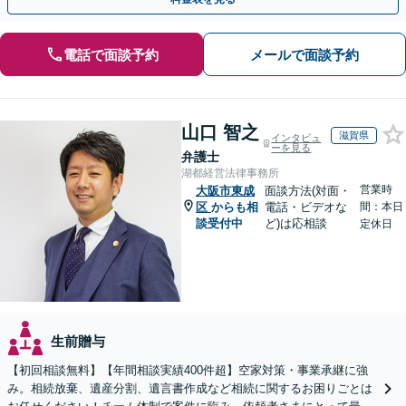
電話で面談予約
メールで面談予約
山口 智之
滋賀県
インタビュ
ーを見る
弁護士
湖都経営法律事務所
営業時
大阪市東成
面談方法(対面・
区
からも相
電話・ビデオな
間：本日
談受付中
ど)は応相談
定休日
生前贈与
【初回相談無料】【年間相談実績400件超】空家対策・事業承継に強
み。相続放棄、遺産分割、遺言書作成など相続に関するお困りごとは