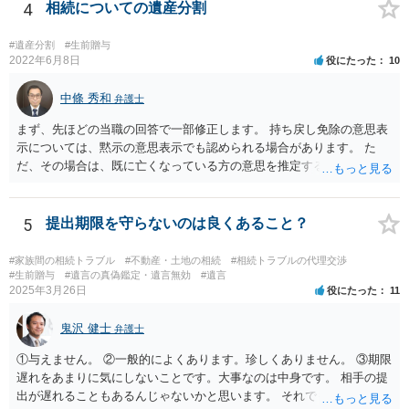
がしますね。
4
相続についての遺産分割
#遺産分割
#生前贈与
2022年6月8日
役にたった
10
中條 秀和
弁護士
まず、先ほどの当職の回答で一部修正します。 持ち戻し免除の意思表
示については、黙示の意思表示でも認められる場合があります。 た
だ、その場合は、既に亡くなっている方の意思を推定することになり
ますので、なかなか立証のハードルは高いと思われます。それゆえ、
持ち戻し免除の意思表示は書面で明確にしておいていただくべきとい
う結論は変わりません。 誤解を与えるような回答でした。失礼しまし
5
提出期限を守らないのは良くあること？
た。 文言については、「〇〇に対する生前贈与による特別受益の持ち
戻しをすべて免除する」というのがオーソドックスなものですが、ご
#家族間の相続トラブル
#不動産・土地の相続
#相続トラブルの代理交渉
心配ならば、弁護士のところに行って、特別受益となりそうな贈与に
#生前贈与
#遺言の真偽鑑定・遺言無効
#遺言
2025年3月26日
役にたった
11
ついて説明した上で、適切な文言についてご相談してみてはいかがで
しょうか。
鬼沢 健士
弁護士
①与えません。 ②一般的によくあります。珍しくありません。 ③期限
遅れをあまりに気にしないことです。大事なのは中身です。 相手の提
出が遅れることもあるんじゃないかと思います。 それでもあなた有利