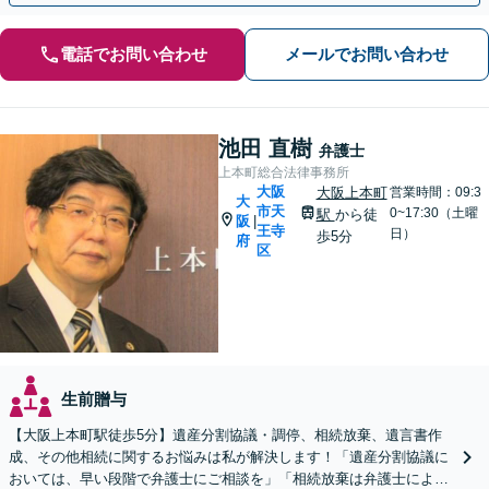
電話でお問い合わせ
メールでお問い合わせ
池田 直樹
弁護士
上本町総合法律事務所
大阪
大阪上本町
営業時間：09:3
大
市天
0~17:30（土曜
駅
から徒
阪
|
王寺
日）
歩5分
府
区
生前贈与
【大阪上本町駅徒歩5分】遺産分割協議・調停、相続放棄、遺言書作
成、その他相続に関するお悩みは私が解決します！「遺産分割協議に
おいては、早い段階で弁護士にご相談を」「相続放棄は弁護士による