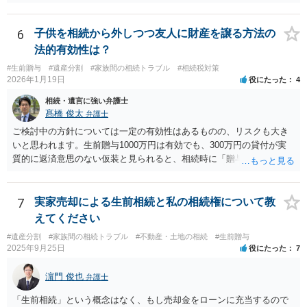
にはなりません。
6
子供を相続から外しつつ友人に財産を譲る方法の
法的有効性は？
#生前贈与
#遺産分割
#家族間の相続トラブル
#相続税対策
2026年1月19日
役にたった
4
相続・遺言に強い弁護士
髙橋 俊太
弁護士
ご検討中の方針については一定の有効性はあるものの、リスクも大き
いと思われます。生前贈与1000万円は有効でも、300万円の貸付が実
質的に返済意思のない仮装と見られると、相続時に「贈与」と評価さ
れ、子から遺留分侵害額請求を受ける可能性があります。 その他の方
法として考えられるものとしては、 ①信託（家族信託・目的信託） 財
産を信託口に移し、受託者（信頼できる友人や専門職）に管理させ、
7
実家売却による生前相続と私の相続権について教
・生存中はあなたの生活費・介護費に優先充当 ・残余を友人や慈善団
えてください
体へ と使途を厳格に指定。相続ではなく信託帰属になるため、子の関
#遺産分割
#家族間の相続トラブル
#不動産・土地の相続
#生前贈与
与を大きく排除できます。 ②遺言＋生命保険の組合せ 生活資金は手元
2025年9月25日
役にたった
7
に残し、余剰資金で受取人を友人・団体にした保険を活用。保険金は
相続財産とは別枠で、遺留分対策にも有効と思われます。 ③負担付死
濵門 俊也
弁護士
因贈与 「介護・見守り等を条件に、死亡時に財産を渡す」契約。条件
不履行なら無効にでき、老後の安心を担保できます。 ④ 寄附予約＋解
「生前相続」という概念はなく、もし売却金をローンに充当するので