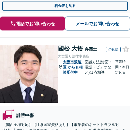
人の特定ができる場合もあり。
料金表を見る
電話でお問い合わせ
メールでお問い合わせ
國松 大悟
弁護士
奈良県
大宮通り法律事務所
営業時
大阪市浪速
面談方法(対面・
区
からも相
電話・ビデオな
間：本日
談受付中
ど)は応相談
定休日
誹謗中傷
【関西全域対応】【IT系国家資格あり】【事業者のネットトラブル対