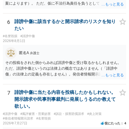
案によります）。 ただ、仮に不法行為責任を負うとしても、違約金を
決めておかなければ慰謝料程度しか認められないケースが出てきます
（日本の裁判所が認定する慰謝料は、到底被害感情を満足させられる
ような金額ではありません）。そのため、口外禁止条項とともに口外
6
誹謗中傷に該当するかと開示請求のリスクを知り
した場合の違約金（100～200万円程度）を定めることには、大きな意
たい
味と抑止力があります。 逆に、口外禁止条項を設けると、正当な理由
#名誉毀損
#誹謗中傷
がある場合を除いて第三者へ情報開示ができなくなります。そのた
2026年8月1日
め、口外禁止条項によって自らを縛られてしまうと困るようなケース
（例えば弁護団事件でマスコミ等へ公表する必要があるケース等）で
匿名A
弁護士
は、口外禁止の範囲を特定・限定する等の工夫をすることがあります
が、個人間の紛争で、合意後もみだりに紛争情報を口外することそれ
その投稿をされた側からみれば誹謗中傷と受け取るかもしれません。
自体が異常事態であって、相手方への抑止効果として口外禁止条項を
ただ、誹謗中傷というのは法律上の概念ではありません（「誹謗中
設定しておく方が望ましい場合が多いと思われます（上記のとおり、
傷」の法律上の定義も存在しません）。発信者情報開示請求は権利侵
口外禁止条項は、違反した際の違約金条項とワンセットにすることで
害がある場合に認められるもので、本人が不愉快に感じる投稿だから
効果を発揮するといえます）。
認められるわけではありません。 ご質問に書かれている投稿内容だけ
では、相手にとって不愉快かもしれませんが当然に権利侵害に該当す
7
誹謗中傷に当たる内容を投稿したかもしれない。
るとは言い難く、発信者情報開示請求は認められない事案が多いと思
開示請求や民事刑事裁判に発展しうるのか教えて
われますが、実際の投稿内容を確認しなければ正確な回答は難しいの
欲しい。
で、ご不安であれば、弁護士へ直接相談して見通しを聞いてみればよ
#誹謗中傷
#風評被害・営業妨害
#訴訟・損害賠償請求
#炎上対策
いと思います。
#発信者情報開示請求
#名誉毀損
2026年7月27日
役にたった
4