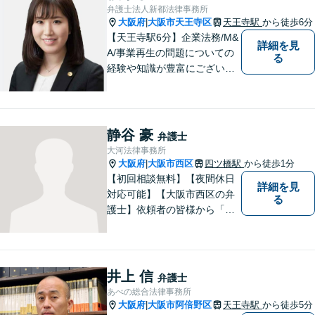
弁護士法人新都法律事務所
大阪府
大阪市天王寺区
天王寺駅
から徒歩6分
|
【天王寺駅6分】企業法務/M&
詳細を見
A/事業再生の問題についての
る
経験や知識が豊富にございま
す！お客様の問題解決に向け
真摯かつ柔軟に対応させてい
ただきます。お気軽にご相談
ください。
静谷 豪
弁護士
大河法律事務所
大阪府
大阪市西区
四ツ橋駅
から徒歩1分
|
【初回相談無料】【夜間休日
詳細を見
対応可能】【大阪市西区の弁
る
護士】依頼者の皆様から「お
願いしてよかった」の声を頂
戴することを最大の喜びと考
えております。
井上 信
弁護士
あべの総合法律事務所
大阪府
大阪市阿倍野区
天王寺駅
から徒歩5分
|