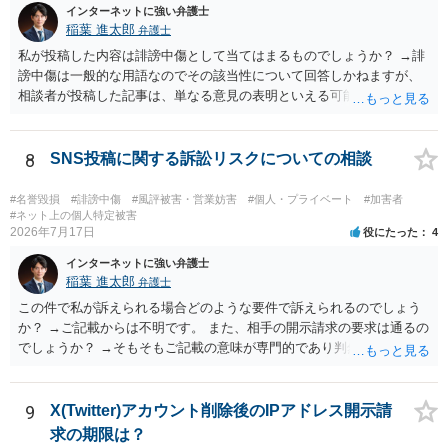
インターネットに強い弁護士
稲葉 進太郎
弁護士
私が投稿した内容は誹謗中傷として当てはまるものでしょうか？ →誹
謗中傷は一般的な用語なのでその該当性について回答しかねますが、
相談者が投稿した記事は、単なる意見の表明といえる可能性が高く、
権利侵害が認められる可能性は低いと存じます。 もし当てはまるとし
て、開示請求が認められたり、民事裁判や刑事裁判に発展しうるもの
でしょうか？ →権利侵害や、名誉毀損・侮辱に該当する可能性が低い
8
SNS投稿に関する訴訟リスクについての相談
ため、民事裁判や刑事裁判に発展することはあまり考えられないよう
に思われます。
#名誉毀損
#誹謗中傷
#風評被害・営業妨害
#個人・プライベート
#加害者
#ネット上の個人特定被害
2026年7月17日
役にたった
4
インターネットに強い弁護士
稲葉 進太郎
弁護士
この件で私が訴えられる場合どのような要件で訴えられるのでしょう
か？ →ご記載からは不明です。 また、相手の開示請求の要求は通るの
でしょうか？ →そもそもご記載の意味が専門的であり判然としないも
のと存じます。直接弁護士に、そのゲームの内容をご説明になりなが
らご相談になることをお勧めいたします。
9
X(Twitter)アカウント削除後のIPアドレス開示請
求の期限は？