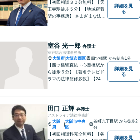
【初回相談３０分無料】【天
詳細を見
王寺駅徒歩５分】【地域密着
る
型の事務所】 さまざまな法律
問題について相談者・依頼者
の立場に立って、親身に助
言・活動します。 交通事故、
相続、インターネット上のト
室谷 光一郎
弁護士
ラブルに注力！！
室谷総合法律事務所
大阪府
大阪市西区
四ツ橋駅
から徒歩1分
|
【四ツ橋駅直結・心斎橋駅か
詳細を見
ら徒歩５分】【著名テレビド
る
ラマの法律監修多数】【24時
間メール問い合わせ受付】フ
ットワークの軽さ、スピーデ
ィーな対応、粘り強い対応を
強く意識しております！
田口 正輝
弁護士
アストライア法律事務所
谷町九丁目駅
から徒歩2
大阪
大阪市中央
|
府
区
分
【初回相談料完全無料】【谷
詳細を見