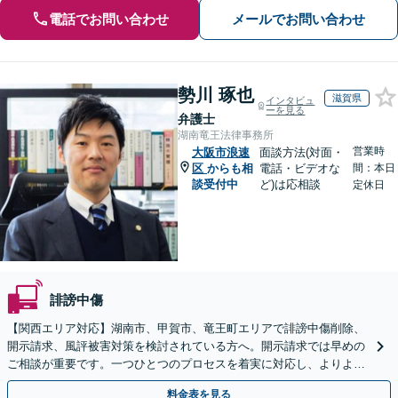
電話でお問い合わせ
メールでお問い合わせ
勢川 琢也
滋賀県
インタビュ
ーを見る
弁護士
湖南竜王法律事務所
営業時
大阪市浪速
面談方法(対面・
区
からも相
電話・ビデオな
間：本日
談受付中
ど)は応相談
定休日
誹謗中傷
【関西エリア対応】湖南市、甲賀市、竜王町エリアで誹謗中傷削除、
開示請求、風評被害対策を検討されている方へ。開示請求では早めの
ご相談が重要です。一つひとつのプロセスを着実に対応し、よりよい
解決に向けて尽力いたします【Web面談OK】
料金表を見る