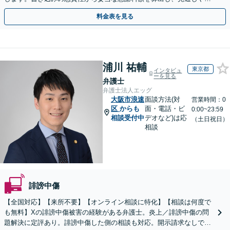
用面のリスクも包み隠さずお伝えしサポートします。
料金表を見る
浦川 祐輔
東京都
インタビュ
ーを見る
弁護士
弁護士法人エッグ
大阪市浪速
面談方法(対
営業時間：0
区
からも
面・電話・ビ
0:00~23:59
相談受付中
デオなど)は応
（土日祝日）
相談
誹謗中傷
【全国対応】【来所不要】【オンライン相談に特化】【相談は何度で
も無料】Xの誹謗中傷被害の経験がある弁護士。炎上／誹謗中傷の問
題解決に定評あり。誹謗中傷した側の相談も対応。開示請求なしで本