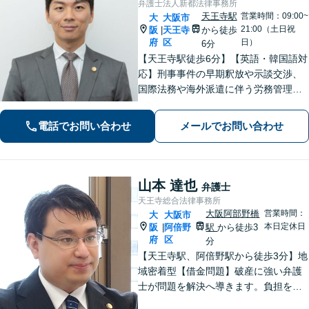
弁護士法人新都法律事務所
天王寺駅
営業時間：09:00~
大
大阪市
21:00（土日祝
阪
天王寺
から徒歩
|
府
区
日）
6分
【天王寺駅徒歩6分】【英語・韓国語対
応】刑事事件の早期釈放や示談交渉、
国際法務や海外派遣に伴う労務管理、
相続トラブル、離婚・男女問題などは
お任せください。法律のプロフェッシ
電話でお問い合わせ
メールでお問い合わせ
ョナルが、途を切り拓くお手伝いを致
します。【夜間・休日面談可】【完全
個室】
山本 達也
弁護士
天王寺総合法律事務所
大阪阿部野橋
営業時間：
大
大阪市
本日定休日
阪
阿倍野
駅
から徒歩3
|
府
区
分
【天王寺駅、阿倍野駅から徒歩3分】地
域密着型【借金問題】破産に強い弁護
士が問題を解決へ導きます。負担を減
らし新たなスタートを支援【離婚問