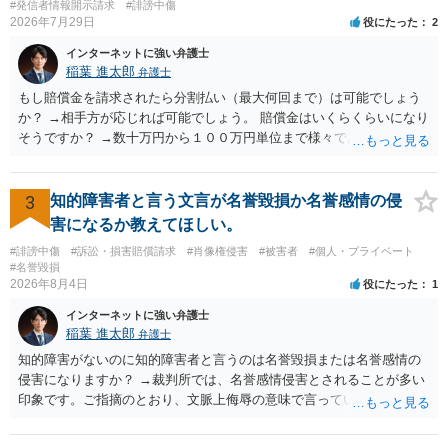
#発信者情報開示請求
#誹謗中傷
2026年7月29日
役にたった
2
インターネットに強い弁護士
稲葉 進太郎
弁護士
もし賠償金を請求されたら分割払い（最大何回まで）は可能でしょう
か？ →相手方が応じれば可能でしょう。 賠償金はいくらくらいになり
そうですか？ →数十万円から１００万円単位まで様々であり、不明で
す。相手方から相談者様に対し請求がなされた場合、減額や分割の交
渉が行われ、双方合意に至れば支払が開始され、決裂して相手方が訴
訟提起を選択すれば訴訟の中で解決がなされる流れが通常です。
3
知的障害者と言う文言が名誉毀損か名誉感情の侵
害になるか教えてほしい。
#誹謗中傷
#訴訟・損害賠償請求
#肖像権侵害
#被害者
#個人・プライベート
#名誉毀損
2026年8月4日
役にたった
1
インターネットに強い弁護士
稲葉 進太郎
弁護士
知的障害がないのに知的障害者と言うのは名誉毀損または名誉感情の
侵害になりますか？ →裁判所では、名誉感情侵害とされることが多い
印象です。ご指摘のとおり、文脈上侮辱の意味で言っている点も加味
されていると思います。