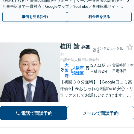
応特化】技術・法律の両面からサポート｜サーバー管理者の調査から
刑事告訴まで一貫対応｜Googleマップ／YouTube／各種転職サイトに
特化
事例を見る(1件)
料金表を見る
植田 諭
弁護
インタビューを見
る
士
弁護士法人植田法律会計
大
なんば駅
か
営業時間：本
大阪市
阪
|
日定休日
ら徒歩2分
浪速区
府
【初回３０分無料】【Google口コミ高
評価⭐️】☕️おしゃれな相談室🍃安心・リ
ラックスしてお話しいただけます。ネ
ット上にはない、オンリーワンの解決
策を一緒に考えていきましょう！【土
電話で面談予約
メールで面談予約
曜・夜間◎】