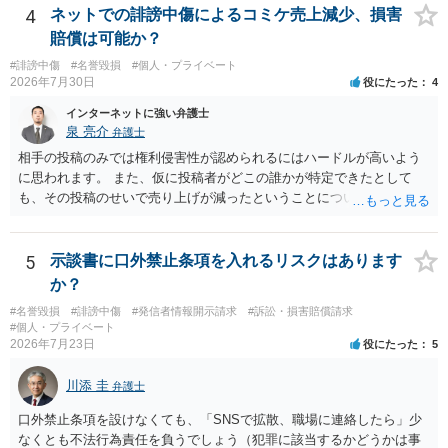
4
ネットでの誹謗中傷によるコミケ売上減少、損害
賠償は可能か？
#誹謗中傷
#名誉毀損
#個人・プライベート
2026年7月30日
役にたった
4
インターネットに強い弁護士
泉 亮介
弁護士
相手の投稿のみでは権利侵害性が認められるにはハードルが高いよう
に思われます。 また、仮に投稿者がどこの誰かが特定できたとして
も、その投稿のせいで売り上げが減ったということについての証明は
相当程度難易度が高いでしょう。
5
示談書に口外禁止条項を入れるリスクはあります
か？
#名誉毀損
#誹謗中傷
#発信者情報開示請求
#訴訟・損害賠償請求
#個人・プライベート
2026年7月23日
役にたった
5
川添 圭
弁護士
口外禁止条項を設けなくても、「SNSで拡散、職場に連絡したら」少
なくとも不法行為責任を負うでしょう（犯罪に該当するかどうかは事