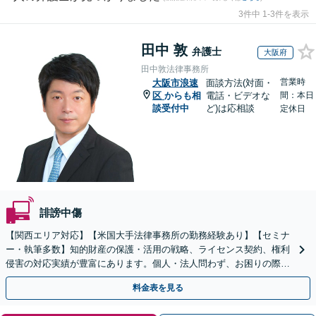
3件中 1-3件を表示
田中 敦
弁護士
大阪府
田中敦法律事務所
営業時
大阪市浪速
面談方法(対面・
区
からも相
電話・ビデオな
間：本日
談受付中
ど)は応相談
定休日
誹謗中傷
【関西エリア対応】【米国大手法律事務所の勤務経験あり】【セミナ
ー・執筆多数】知的財産の保護・活用の戦略、ライセンス契約、権利
侵害の対応実績が豊富にあります。個人・法人問わず、お困りの際は
お気軽にご相談ください。【弁護士歴15年以上】
料金表を見る