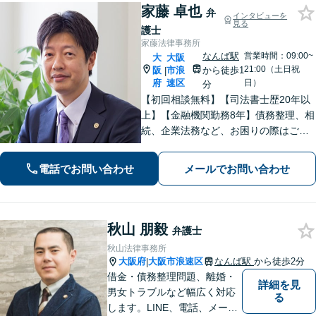
家藤 卓也
弁
インタビューを
見る
護士
家藤法律事務所
なんば駅
営業時間：09:00~
大
大阪
21:00（土日祝
阪
市浪
から徒歩1
|
府
速区
日）
分
【初回相談無料】【司法書士歴20年以
上】【金融機関勤務8年】債務整理、相
続、企業法務など、お困りの際はご相
談ください。お話ししやすい雰囲気作
りを大切にしております。悩む前に、
電話でお問い合わせ
メールでお問い合わせ
一度弁護士にご相談ください。【電話
相談可】【夜間・休日対応】
秋山 朋毅
弁護士
秋山法律事務所
大阪府
大阪市浪速区
なんば駅
から徒歩2分
|
借金・債務整理問題、離婚・
詳細を見
男女トラブルなど幅広く対応
る
します。LINE、電話、メー