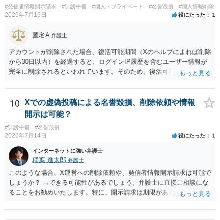
#発信者情報開示請求
#誹謗中傷
#個人・プライベート
#名誉毀損
#個人情報削除
2026年7月16日
役にたった
1
匿名A
弁護士
アカウントが削除された場合、復活可能期間（Xのヘルプによれば削除
から30日以内）を経過すると、ログインIP履歴を含むユーザー情報が
完全に削除されるといわれています。そのため、復活可能期間が経過
する前に発信者情報開示仮処分を申し立てるのが基本です（そもそもX
社はアカウント情報の保有確認すら異常なまでに時間がかかるので、
削除から1か月以内の申立てであっても不保有回答があり得ます）。
10
Xでの虚偽投稿による名誉毀損、削除依頼や情報
開示は可能？
#誹謗中傷
#名誉毀損
2026年7月14日
役にたった
1
インターネットに強い弁護士
稲葉 進太郎
弁護士
このような場合、X運営への削除依頼や、発信者情報開示請求は可能で
しょうか？ →できる可能性があるでしょう。弁護士に直接ご相談にな
ることをお勧めいたします。特に、開示請求は期限があるので、開示
請求をご検討であれば直ちにご相談になる方が良いでしょう。 匿名で
進められる方法があれば教えていただきたいです。 →裁判所から秘匿