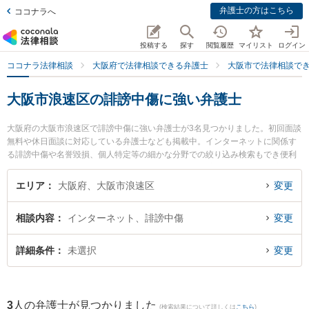
弁護士の方はこちら
ココナラへ
投稿する
探す
閲覧履歴
マイリスト
ログイン
ココナラ法律相談
大阪府で法律相談できる弁護士
大阪市で法律相談で
大阪市浪速区の誹謗中傷に強い弁護士
大阪府の大阪市浪速区で誹謗中傷に強い弁護士が3名見つかりました。初回面談
無料や休日面談に対応している弁護士なども掲載中。インターネットに関係す
る誹謗中傷や名誉毀損、個人特定等の細かな分野での絞り込み検索もでき便利
です。特に弁護士法人植田法律会計の植田 諭弁護士や家藤法律事務所の家藤 卓
也弁護士、秋山法律事務所の秋山 朋毅弁護士のプロフィール情報や弁護士費
エリア
大阪府、大阪市浪速区
変更
用、強みなどが注目されています。『大阪市浪速区で土日や夜間に発生した誹
謗中傷のトラブルを今すぐに弁護士に相談したい』『誹謗中傷のトラブル解決
相談内容
インターネット、誹謗中傷
変更
の実績豊富な近くの弁護士を検索したい』『初回相談無料で誹謗中傷を法律相
談できる大阪市浪速区内の弁護士に相談予約したい』などでお困りの相談者さ
んにおすすめです。
詳細条件
未選択
変更
3
人の弁護士が見つかりました
(検索結果について詳しくは
こちら
)