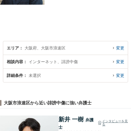
ル、オンライン面談など、使
い慣れたツールで肩の力を抜
いてご相談を！依頼者の負担
をできるだけ少なく！相談し
やすい環境づくりに努め、納
得できる解決を目指します！
エリア
大阪府、大阪市浪速区
変更
相談内容
インターネット、誹謗中傷
変更
詳細条件
未選択
変更
大阪市浪速区から近い誹謗中傷に強い弁護士
新井 一樹
弁護
インタビューを見
る
士