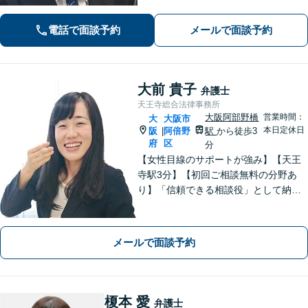
題】不貞の慰謝料請求、離婚協議・調
停、熟年離婚に対応。お一人で悩まず
電話で面談予約
メールで面談予約
ご相談ください。【夜間休日対応可】
大前 貴子
弁護士
天王寺総合法律事務所
大阪阿部野橋
営業時間：
大
大阪市
本日定休日
阪
阿倍野
駅
から徒歩3
|
府
区
分
【女性目線のサポートが強み】【天王
寺駅3分】【初回ご相談無料の分野あ
り】「信頼できる相談役」として納得
できる解決を目指します【離婚・男女
問題】安心して相談できる環境・関係
づくりを心がけます【借金・債務整
メールで面談予約
理】経済状況に応じて適切な解決策を
ご提案します
榎本 愛
弁護士