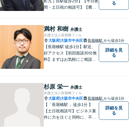
町九丁目駅徒歩2分】【平日夜
る
間・土日祝の相談可】【費用
分割可能】お悩みに即時対応
いたします。
満村 和樹
弁護士
弁護士法人長堀橋フィル
大阪府
大阪市中央区
長堀橋駅
から徒歩1分
|
【長堀橋駅 徒歩1分】駅近、
詳細を見
好アクセス【初回面談30分無
る
料】まずはお気軽にご相談く
ださい。【様々な分野に特
化】企業法務・コンプライア
ンスなどのビジネス案件のみ
ならず、民事・刑事など多種
杉原 栄一
弁護士
多様な事件を取扱っており、
弁護士法人長堀橋フィル
適切かつ迅速な法的サービス
大阪府
大阪市中央区
長堀橋駅
から徒歩1分
|
を提供
【「長堀橋駅 」徒歩1分 】
詳細を見
【土日祝相談可】ビジネス案
る
件に力を注ぐと同時に、不動
産や建築紛争、ネットトラブ