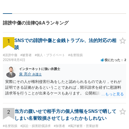
ル、損害賠償などの民事一般
事件、家事事件、行政関係事
件、刑事事件など、多岐にわ
たる事件を扱っています。
誹謗中傷の法律Q&Aランキング
1
SNSでの誹謗中傷と金銭トラブル、法的対応の相
談
#誹謗中傷
#被害者
#個人・プライベート
#名誉毀損
2026年8月4日
役にたった
2
インターネットに強い弁護士
泉 亮介
弁護士
実際にその人が権利侵害行為をしたと認められるものであり，それが
証明できる証拠があるということであれば，開示請求を経ずに慰謝料
請求等を行うことが出来るケースもあります。 公開相談の場では回答
は難しいかと思われますので，お手持ちの証拠資料を持参の上弁護士
に個別に相談されると良いでしょう。
2
当方の腹いせで相手方の個人情報をSNSで晒して
しまい名誉毀損させてしまったかもしれない
#名誉毀損
#訴訟・損害賠償請求
#加害者
#風評被害・営業妨害