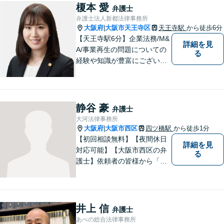
身近な弁護士であり続けるよ
榎本 愛
弁護士
う心掛けています。町のお医
弁護士法人新都法律事務所
者さんにかかる気分でぜひご
大阪府
大阪市天王寺区
天王寺駅
から徒歩6分
|
相談ください。
【天王寺駅6分】企業法務/M&
詳細を見
A/事業再生の問題についての
る
経験や知識が豊富にございま
す！お客様の問題解決に向け
真摯かつ柔軟に対応させてい
ただきます。お気軽にご相談
ください。
静谷 豪
弁護士
大河法律事務所
大阪府
大阪市西区
四ツ橋駅
から徒歩1分
|
【初回相談無料】【夜間休日
詳細を見
対応可能】【大阪市西区の弁
る
護士】依頼者の皆様から「お
願いしてよかった」の声を頂
戴することを最大の喜びと考
えております。
井上 信
弁護士
あべの総合法律事務所