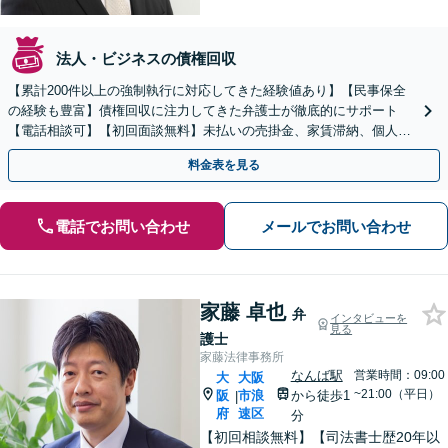
法人・ビジネスの債権回収
【累計200件以上の強制執行に対応してきた経験値あり】【民事保全
の経験も豊富】債権回収に注力してきた弁護士が徹底的にサポート
【電話相談可】【初回面談無料】未払いの売掛金、家賃滞納、個人間
のお金の貸し借りなど【関西エリア対応】
料金表を見る
電話でお問い合わせ
メールでお問い合わせ
家藤 卓也
弁
インタビューを
見る
護士
家藤法律事務所
なんば駅
営業時間：09:00
大
大阪
~21:00（平日）
阪
市浪
から徒歩1
|
府
速区
分
【初回相談無料】【司法書士歴20年以