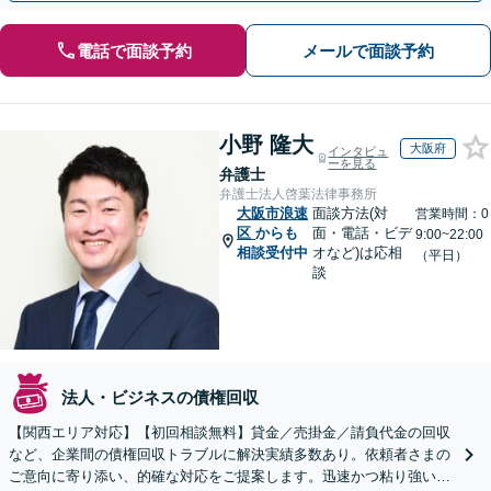
電話で面談予約
メールで面談予約
小野 隆大
大阪府
インタビュ
ーを見る
弁護士
弁護士法人啓葉法律事務所
大阪市浪速
面談方法(対
営業時間：0
区
からも
面・電話・ビデ
9:00~22:00
相談受付中
オなど)は応相
（平日）
談
法人・ビジネスの債権回収
【関西エリア対応】【初回相談無料】貸金／売掛金／請負代金の回収
など、企業間の債権回収トラブルに解決実績多数あり。依頼者さまの
ご意向に寄り添い、的確な対応をご提案します。迅速かつ粘り強い交