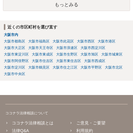
もっとみる
きますので、ご本人様の負担や手間を考慮して訴訟部分から弁護士に
ご依頼いただくという選択肢も全くおかしくはありません。
近くの市区町村を選び直す
大阪市内
大阪市都島区
大阪市福島区
大阪市此花区
大阪市西区
大阪市港区
大阪市大正区
大阪市天王寺区
大阪市浪速区
大阪市西淀川区
大阪市東淀川区
大阪市東成区
大阪市生野区
大阪市旭区
大阪市城東区
大阪市阿倍野区
大阪市住吉区
大阪市東住吉区
大阪市西成区
大阪市淀川区
大阪市鶴見区
大阪市住之江区
大阪市平野区
大阪市北区
大阪市中央区
ココナラ法律相談について
ココナラ法律相談とは
ご意見・ご要望
法律Q&A
利用規約