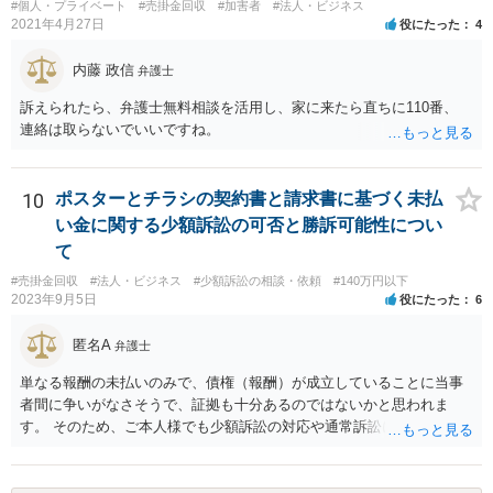
#個人・プライベート
#売掛金回収
#加害者
#法人・ビジネス
しても、当該ファクタリング会社が譲受債権請求訴訟を提起する場
2021年4月27日
役にたった
4
合、譲受債権の発生原因事実を立証しなければなりません。 「譲渡人
は当社にとって全くの見知らぬ人物で、一切関係がなく、当該債権は
内藤 政信
弁護士
現在・将来ともに存在しないと断言でき」ないということであれば、
この立証の見込みが立たないでしょうから、訴訟になったとしても、
訴えられたら、弁護士無料相談を活用し、家に来たら直ちに110番、
かかる点で争うべきでしょう（といっても否認すれば足りると思いま
連絡は取らないでいいですね。
す。）。 以上述べましたが、令和7年12月から令和11年までに発生す
る一切の債権となれば、約4年という一定の期間の将来債権譲渡とな
り、訴求されている債権の額も相当程度の金額になっていると推察し
10
ポスターとチラシの契約書と請求書に基づく未払
ます。ご不安な気持ちを解消するために、法律事務所にご相談に赴く
い金に関する少額訴訟の可否と勝訴可能性につい
ことを検討されても良いでしょう。
て
#売掛金回収
#法人・ビジネス
#少額訴訟の相談・依頼
#140万円以下
2023年9月5日
役にたった
6
匿名A
弁護士
単なる報酬の未払いのみで、債権（報酬）が成立していることに当事
者間に争いがなさそうで、証拠も十分あるのではないかと思われま
す。 そのため、ご本人様でも少額訴訟の対応や通常訴訟に移行したと
きの対応は不可能ではないように思います。 もっとも、判決を取得し
ても相手方が任意に支払をしない場合は強制執行を行う必要がござい
ます。この辺りになってくると少し対応が難しいかなという気がして