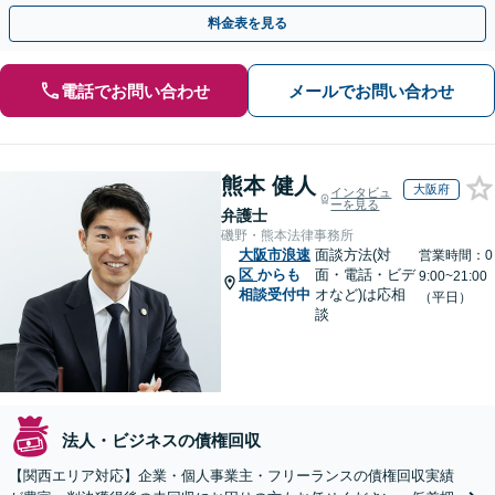
渉で、少しでも回収できるよう尽力します【土日祝対応可】
料金表を見る
電話でお問い合わせ
メールでお問い合わせ
熊本 健人
大阪府
インタビュ
ーを見る
弁護士
磯野・熊本法律事務所
大阪市浪速
面談方法(対
営業時間：0
区
からも
面・電話・ビデ
9:00~21:00
相談受付中
オなど)は応相
（平日）
談
法人・ビジネスの債権回収
【関西エリア対応】企業・個人事業主・フリーランスの債権回収実績