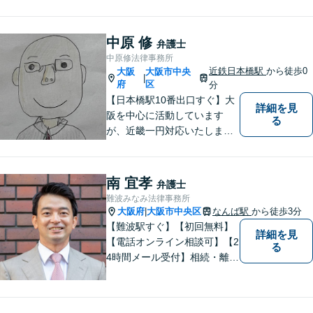
慰謝料/離婚後の生活設計/面会
交流などあらゆる離婚男女問
題に注力しております。今ま
中原 修
弁護士
での知識や経験を強みに、皆
中原修法律事務所
様をサポートいたします。
近鉄日本橋駅
から徒歩0
大阪
大阪市中央
|
府
区
分
【日本橋駅10番出口すぐ】大
詳細を見
阪を中心に活動しています
る
が、近畿一円対応いたしま
す。借金問題・交通事故・離
婚・相続といった身の回りの
トラブルから、刑事・詐欺、
南 宜孝
弁護士
公害・行政事件まであらゆる
難波みなみ法律事務所
問題のご相談を承ります。小
大阪府
大阪市中央区
なんば駅
から徒歩3分
|
さな悩み事でもお気軽にお問
【難波駅すぐ】【初回無料】
詳細を見
合わせください。
【電話オンライン相談可】【2
る
4時間メール受付】相続・離
婚・借金整理を中心に、数多
くの案件をお受けしてきまし
た。お客さまに親しみやすい