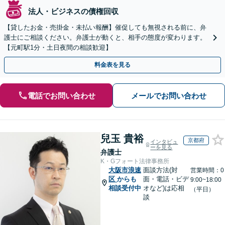
法人・ビジネスの債権回収
【貸したお金・売掛金・未払い報酬】催促しても無視される前に、弁
護士にご相談ください。弁護士が動くと、相手の態度が変わります。
【元町駅1分・土日夜間の相談歓迎】
料金表を見る
電話でお問い合わせ
メールでお問い合わせ
兒玉 貴裕
京都府
インタビュ
ーを見る
弁護士
K・Gフォート法律事務所
大阪市浪速
面談方法(対
営業時間：0
区
からも
面・電話・ビデ
9:00~18:00
相談受付中
オなど)は応相
（平日）
談