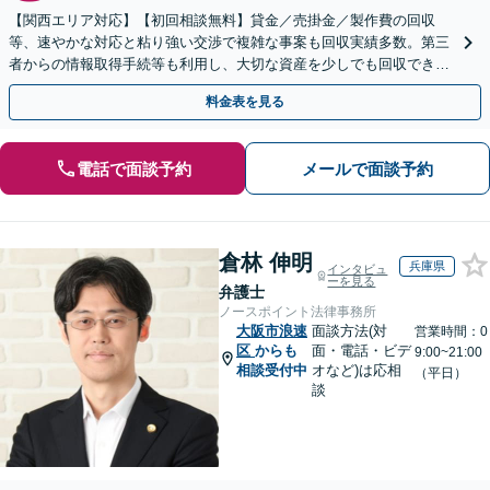
【関西エリア対応】【初回相談無料】貸金／売掛金／製作費の回収
等、速やかな対応と粘り強い交渉で複雑な事案も回収実績多数。第三
者からの情報取得手続等も利用し、大切な資産を少しでも回収できる
よう尽力します【フリーランス・個人事業主のご相談も対応】
料金表を見る
電話で面談予約
メールで面談予約
倉林 伸明
兵庫県
インタビュ
ーを見る
弁護士
ノースポイント法律事務所
大阪市浪速
面談方法(対
営業時間：0
区
からも
面・電話・ビデ
9:00~21:00
相談受付中
オなど)は応相
（平日）
談