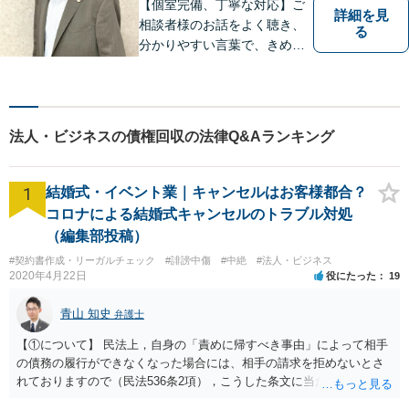
【個室完備、丁寧な対応】ご
詳細を見
相談者様のお話をよく聴き、
る
分かりやすい言葉で、きめ細
やかに対応することを心がけ
ております。相談にお越しい
ただいた方々が安心して落ち
着いてお話することができる
法人・ビジネスの債権回収の法律Q&Aランキング
よう、完全個室をご準備して
おります。どうぞお気軽にご
相談ください。
1
結婚式・イベント業｜キャンセルはお客様都合？
コロナによる結婚式キャンセルのトラブル対処
（編集部投稿）
#契約書作成・リーガルチェック
#誹謗中傷
#中絶
#法人・ビジネス
2020年4月22日
役にたった
19
青山 知史
弁護士
【①について】 民法上，自身の「責めに帰すべき事由」によって相手
の債務の履行ができなくなった場合には、相手の請求を拒めないとさ
れておりますので（民法536条2項），こうした条文に当たるかが問題
となります。 まず形式的には，条文に当たる可能性は考えられます。