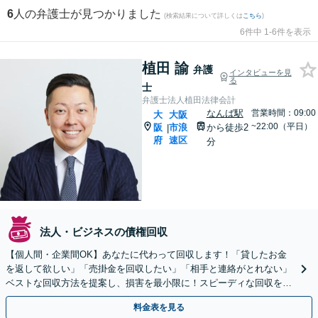
6
人の弁護士が見つかりました
(検索結果について詳しくは
こちら
)
6件中 1-6件を表示
植田 諭
弁護
インタビューを見
る
士
弁護士法人植田法律会計
なんば駅
営業時間：09:00
大
大阪
~22:00（平日）
阪
市浪
から徒歩2
|
府
速区
分
法人・ビジネスの債権回収
【個人間・企業間OK】あなたに代わって回収します！「貸したお金
を返して欲しい」「売掛金を回収したい」「相手と連絡がとれない」
ベストな回収方法を提案し、損害を最小限に！スピーディな回収を目
指します【Google口コミ高評価⭐️】
料金表を見る