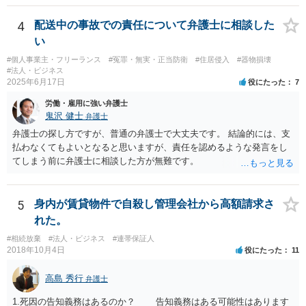
の社会的評価を損なうような投稿であれば，名誉毀損となり得ます。
ります。貴殿が被告になった場合は、「彼氏」の干渉を受けずに応訴
こうした場合，プロバイダ等を通じて投稿の削除を求めたり，また
することができます。「彼女」氏は、故意又は重過失を立証する必要
4
配送中の事故での責任について弁護士に相談した
は，発信者自身の情報の開示を受けた上で，発進した当人に対する損
があります。 なお、仮に会社法４２９条の責任が認められ敗訴した場
い
害賠償請求等を行うことも可能です。
合は、２５万円ずつではなく５０万円の連帯債務になります（同法４
#個人事業主・フリーランス
#冤罪・無実・正当防衛
#住居侵入
#器物損壊
３０条）。「彼女」氏は、５０万円の範囲内でどちらにいくら請求し
#法人・ビジネス
てもよく、支払った人はその半額をもう一人の代表社員に請求（求
2025年6月17日
役にたった
7
償）できます。
労働・雇用に強い弁護士
鬼沢 健士
弁護士
弁護士の探し方ですが、普通の弁護士で大丈夫です。 結論的には、支
払わなくてもよいとなると思いますが、責任を認めるような発言をし
てしまう前に弁護士に相談した方が無難です。
5
身内が賃貸物件で自殺し管理会社から高額請求さ
れた。
#相続放棄
#法人・ビジネス
#連帯保証人
2018年10月4日
役にたった
11
高島 秀行
弁護士
1.死因の告知義務はあるのか？ 告知義務はある可能性はあります