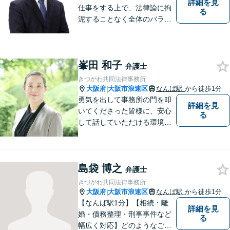
詳細を見
仕事をする上で、法律論に拘
る
泥することなく全体のバラン
ス論やどのような解決が依頼
者にとってベストかを常に考
えるように心がけています。
峯田 和子
クライアントの話を丁寧に聞
弁護士
き、意思疎通を測った上で最
きづがわ共同法律事務所
適な解決策を提示します。
大阪府
大阪市浪速区
なんば駅
から徒歩1分
|
勇気を出して事務所の門を叩
詳細を見
いてくださった皆様に、安心
る
して話していただける環境を
提供したいと思っています。
一件一件を大切に、依頼者の
方と一緒に最適な解決策を考
島袋 博之
え、丁寧にサポートしてまい
弁護士
ります。
きづがわ共同法律事務所
大阪府
大阪市浪速区
なんば駅
から徒歩1分
|
【なんば駅1分】【相続・離
詳細を見
婚・債務整理・刑事事件など
る
幅広く対応】どのようなご相