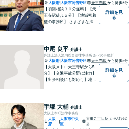
大阪府
大阪市阿倍野区
天王寺駅
から徒歩5分
|
【初回相談３０分無料】【天
詳細を見
王寺駅徒歩５分】【地域密着
る
型の事務所】 さまざまな法律
問題について相談者・依頼者
の立場に立って、親身に助
言・活動します。 交通事故、
相続、インターネット上のト
中尾 良平
弁護士
ラブルに注力！！
弁護士法人池内総合法律事務所 あべの事務所
大阪府
大阪市阿倍野区
天王寺駅
から徒歩5分
|
【大阪メトロ天王寺駅から5
詳細を見
分】【交通事故分野に注力】
る
【出張相談にも対応可】地元
大阪市で法律問題にお困りの
方々に全力でサポートいたし
ます。個人・法人を問わず、
幅広い法律サービスを提供い
手塚 大輔
弁護士
たします。お気軽にご相談く
大阪上本町法律事務所
ださい。
谷町九丁目駅
から徒歩2
大阪
大阪市中央
|
府
区
分