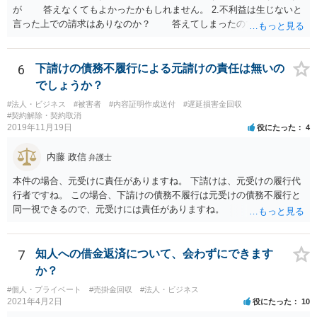
が 答えなくてもよかったかもしれません。 2.不利益は生じないと
言った上での請求はありなのか？ 答えてしまったので請求されて
も仕方がありません。 ただ、不利益は生じないと言ったことが証
明できれば 信義則違反という主張をすることができる可能性があ
ります。 3.請求額は妥当なのか？ 自殺した場合、約２年分の賃料
6
下請けの債務不履行による元請けの責任は無いの
が損害となるというのが判例です。
でしょうか？
#法人・ビジネス
#被害者
#内容証明作成送付
#遅延損害金回収
#契約解除・契約取消
2019年11月19日
役にたった
4
内藤 政信
弁護士
本件の場合、元受けに責任がありますね。 下請けは、元受けの履行代
行者ですね。 この場合、下請けの債務不履行は元受けの債務不履行と
同一視できるので、元受けには責任がありますね。
7
知人への借金返済について、会わずにできます
か？
#個人・プライベート
#売掛金回収
#法人・ビジネス
2021年4月2日
役にたった
10