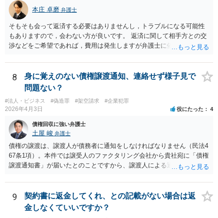
本庄 卓磨
弁護士
そもそも会って返済する必要はありませんし，トラブルになる可能性
もありますので，会わない方が良いです。 返済に関して相手方との交
渉などをご希望であれば，費用は発生しますが弁護士に依頼すること
はできます。 ご依頼された場合は，弁護士を介して連絡することがで
きますので，ご自身で対応する必要はなくなります。
8
身に覚えのない債権譲渡通知、連絡せず様子見で
問題ない？
#法人・ビジネス
#偽造罪
#架空請求
#企業犯罪
2026年4月3日
役にたった
4
債権回収に強い弁護士
土屋 峻
弁護士
債権の譲渡は、譲渡人が債務者に通知をしなければなりません（民法4
67条1項）。本件では譲受人のファクタリング会社から貴社宛に「債権
譲渡通知書」が届いたとのことですから、譲渡人による通知ではない
ため、債務者対抗要件が充足されていないでしょう。この観点から
は、当該ファクタリング会社が詐称譲受人の可能性があるとすら指摘
できるでしょう。 次に、たとえファクタリング会社からの「債権譲渡
9
契約書に返金してくれ、との記載がない場合は返
通知書」であっても、それが譲渡人の個人事業主の委託を受けてなさ
金しなくていいですか？
れていた場合等であり、債務者対抗要件の問題をクリアされていたと