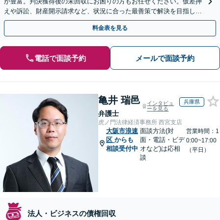
が豊富。判決獲得後の未回収にお困りの方もお任せください。仮差押
えや訴訟、財産開示請求など、状況に合った最善策で解決を目指しま
す【夜間面談可】
料金表を見る
電話で面談予約
メールで面談予約
亀井 瑞邑
兵庫県
インタビュ
ーを見る
弁護士
虎ノ門法律経済事務所 西宮支店
大阪市浪速
面談方法(対
営業時間：1
区
からも
面・電話・ビデ
0:00~17:00
相談受付中
オなど)は応相
（平日）
談
法人・ビジネスの債権回収