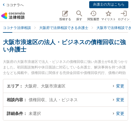
弁護士の方はこちら
ココナラへ
投稿する
探す
閲覧履歴
マイリスト
ログイン
ココナラ法律相談
大阪府で法律相談できる弁護士
大阪市で法律相談で
大阪市浪速区の法人・ビジネスの債権回収に強
い弁護士
大阪府の大阪市浪速区で法人・ビジネスの債権回収に強い弁護士が6名見つかり
ました。初回面談無料や休日面談に対応している弁護士、解決事例を持つ弁護
士なども掲載中。債権回収に関係する売掛金回収や債権回収代行、債権の時効
中断等の細かな分野での絞り込み検索もでき便利です。特に弁護士法人植田法
律会計の植田 諭弁護士や家藤法律事務所の家藤 卓也弁護士、秋山法律事務所の
エリア
大阪府、大阪市浪速区
変更
秋山 朋毅弁護士のプロフィール情報や弁護士費用、強みなどが注目されていま
す。『大阪市浪速区で土日や夜間に発生した法人・ビジネスの債権回収のトラ
相談内容
債権回収、法人・ビジネス
変更
ブルを今すぐに弁護士に相談したい』『法人・ビジネスの債権回収のトラブル
解決の実績豊富な近くの弁護士を検索したい』『初回相談無料で法人・ビジネ
スの債権回収を法律相談できる大阪市浪速区内の弁護士に相談予約したい』な
詳細条件
未選択
変更
どでお困りの相談者さんにおすすめです。