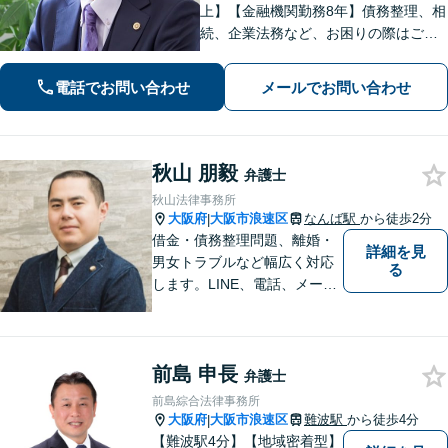
上】【金融機関勤務8年】債務整理、相
続、企業法務など、お困りの際はご相
談ください。お話ししやすい雰囲気作
りを大切にしております。悩む前に、
電話でお問い合わせ
メールでお問い合わせ
一度弁護士にご相談ください。【電話
相談可】【夜間・休日対応】
秋山 朋毅
弁護士
秋山法律事務所
大阪府
大阪市浪速区
なんば駅
から徒歩2分
|
借金・債務整理問題、離婚・
詳細を見
男女トラブルなど幅広く対応
る
します。LINE、電話、メー
ル、オンライン面談など、使
い慣れたツールで肩の力を抜
いてご相談を！依頼者の負担
前島 申長
をできるだけ少なく！相談し
弁護士
やすい環境づくりに努め、納
前島綜合法律事務所
得できる解決を目指します！
大阪府
大阪市浪速区
難波駅
から徒歩4分
|
【難波駅4分】【地域密着型】