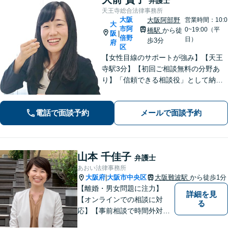
弁護士
天王寺総合法律事務所
大阪
大阪阿部野
営業時間：10:0
大
市阿
0~19:00（平
橋駅
から徒
阪
|
倍野
日）
歩3分
府
区
【女性目線のサポートが強み】【天王
寺駅3分】【初回ご相談無料の分野あ
り】「信頼できる相談役」として納得
できる解決を目指します【離婚・男女
問題】安心して相談できる環境・関係
電話で面談予約
メールで面談予約
づくりを心がけます【借金・債務整
理】経済状況に応じて適切な解決策を
ご提案します
山本 千佳子
弁護士
あおい法律事務所
大阪府
大阪市中央区
大阪難波駅
から徒歩1分
|
【離婚・男女問題に注力】
詳細を見
【オンラインでの相談に対
る
応】【事前相談で時間外対応
可能】財産分与/養育費/親権/