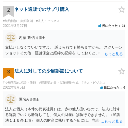
現在の各宣言や要請は，強制力のあるものではなく，震災等で対象施
設が滅失してしまった場合と異なり，挙式等自体が物理的に不可能に
2
ネット通販でのサプリ購入
なったとまではいえないかと思われます。こうした中で，顧客の判断
でキャンセルを申し出たとすれば，形式的には顧客側に帰責性があっ
#契約解除・契約取消
#法人・ビジネス
たといえる可能性は考えられます。 一方で，実質的に考えた場合，集
2021年3月27日
役にたった
21
会に供する施設等については，営業自粛を要請されているところ，結
婚式場等の施設についても，解釈によっては集会に供する施設の1つと
内藤 政信
弁護士
して，休止要請の対象と考える余地はあるかと思われます。 こうした
支払いしなくていいですよ。 訴えられても勝ちますから。 スクリーン
解釈を採った場合，強制力はないまでも，事実上挙式等の実施が困難
ショットその他、証拠保全と経緯の記録を しておくといいでしょう。
となる外部的要因があったとして，顧客の「責めに帰すべき事由」が
あるとまではいえず，結婚式場等からの請求が認められない可能性は
考えられます。 このように，条文の解釈次第で判断が分かれうるた
3
法人に対しての少額訴訟について
め，安易に請求ができると考えるのは危険かと思われます。 なお，仮
に全額の請求が不可能となっても，これまでに生じた費用や打合せ相
当分の報酬の範囲であれば，中途終了時の委任事務への報酬請求や不
#少額訴訟の相談・依頼
#雇用契約書・就業規則作成
#法人・ビジネス
2022年8月5日
役にたった
6
当利得返還請求として，支払いを求められる可能性はあるかと思われ
ます（民法648条3項、703条等）。 【②について】 請求に応じてもら
匿名A
えない場合，基本的には代理人を介した交渉や，法的手続きを取るこ
弁護士
とになります。 もっとも，上述したように，全額の請求は，必ずしも
法人と個人（本件の代表社員）は、赤の他人扱いなので、法人に対す
確実に認められる事案ではないと思われるため，法的手続きまでは行
る訴訟でいくら勝訴しても、個人の財産には執行できません。（民訴
わず，協議によって適切な範囲での支払いに関する合意を目指す方が
法１１５条１項） 個人の財産に執行するためには、当該個人に対して
良いかと思われます。 【③について】 事実か否かにかかわらず，相手
別途訴訟を提起するか、法人に加えて個人を被告にしておく必要があ