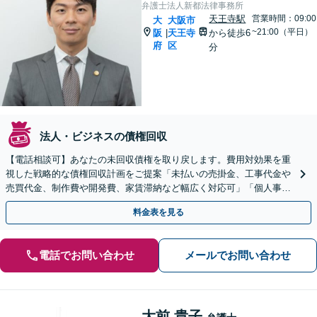
弁護士法人新都法律事務所
天王寺駅
営業時間：09:00
大
大阪市
~21:00（平日）
阪
天王寺
から徒歩6
|
府
区
分
法人・ビジネスの債権回収
【電話相談可】あなたの未回収債権を取り戻します。費用対効果を重
視した戦略的な債権回収計画をご提案「未払いの売掛金、工事代金や
売買代金、制作費や開発費、家賃滞納など幅広く対応可」「個人事業
主・フリーランスも相談可」【休日・夜間相談可】
料金表を見る
電話でお問い合わせ
メールでお問い合わせ
大前 貴子