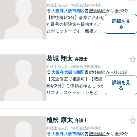
弁護士法人四ツ橋総合法律事務所
大阪府
大阪市西区
肥後橋駅
から徒歩3分
|
【肥後橋駅3分】事案に合わせ
詳細を見
た最善の解決策を提供するこ
る
とがモットーです。離婚／交
通事故／不動産／企業法務な
ど、幅広い分野に柔軟に対応
してまいります。高い実行力
葛城 翔太
で、皆様の抱えるお困りごと
弁護士
を解決へとスピーディに導き
弁護士法人四ツ橋総合法律事務所
ます。
大阪府
大阪市西区
肥後橋駅
から徒歩3分
|
【完全個室で相談可】【肥後
詳細を見
橋駅3分】ご依頼者様としっか
る
りコミュニケーションをと
り、最善の解決をともに目指
していきます。 みなさまに寄
り添って悩みを少しでも解消
植松 康太
できるよう全力でサポートさ
弁護士
せていただきます。一度ご相
弁護士法人四ツ橋総合法律事務所
談ください。
大阪府
大阪市西区
肥後橋駅
から徒歩3分
|