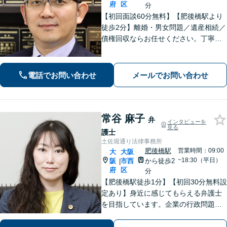
府
区
分
【初回面談60分無料】【肥後橋駅より
徒歩2分】離婚・男女問題／遺産相続／
債権回収ならお任せください。丁寧な
ヒアリングから納得できる解決へ導き
ます。「離婚調停」「遺産分割調停」
の対応経験が豊富です。【夜間対応
電話でお問い合わせ
メールでお問い合わせ
可】【弁護士歴10年以上】
常谷 麻子
弁
インタビューを
見る
護士
土佐堀通り法律事務所
肥後橋駅
営業時間：09:00
大
大阪
~18:30（平日）
阪
市西
から徒歩2
|
府
区
分
【肥後橋駅徒歩1分】【初回30分無料設
定あり】身近に感じてもらえる弁護士
を目指しています。企業の行政問題／
離婚／相続／債権回収など、幅広い法
律問題に対応可能【夜間／休日応相