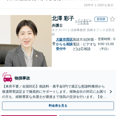
28件中 1-28件を表示
北澤 彩子
群馬県
インタビュ
ーを見る
弁護士
ネクスパート法律事務所 高崎オフィス太田支
部
営業時間：0
大阪市西区
面談方法(対面・
からも相談
電話・ビデオな
9:00~21:00
受付中
ど)は応相談
（平日）
物損事故
【来所不要／全国対応】相談料・着手金0円で適正な慰謝料獲得から
後遺障害認定まで徹底的にサポートします。保険会社の対応にお困り
の方も、経験豊富な弁護士が最後まで強気の交渉を行います。【全国
13拠点】お気軽にご相談ください。
料金表を見る