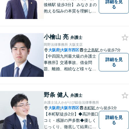
詳細を見
後橋駅 徒歩3分】 みなさまの
る
抱える悩みの本質を理解し解
決に導くことを心掛けていま
す。
小檜山 亮
弁護士
岡野法律事務所 大阪支店
大阪府
大阪市西区
中之島駅
から徒歩7分
|
【中四国九州最大級の弁護士
詳細を見
事務所】交通事故、借金問
る
題、離婚、相続など様々な問
題について、「何度でも無
料」の相談を行っています！
まずはお気軽にご相談くださ
野条 健人
い！
弁護士
弁護士法人かがりび綜合法律事務所
大阪府
大阪市西区
本町駅
から徒歩1分
|
【本町駅徒歩2分】◆高評価口
詳細を見
コミ・感謝の声多数◆優しく
る
じっくり、徹底して結果にこ