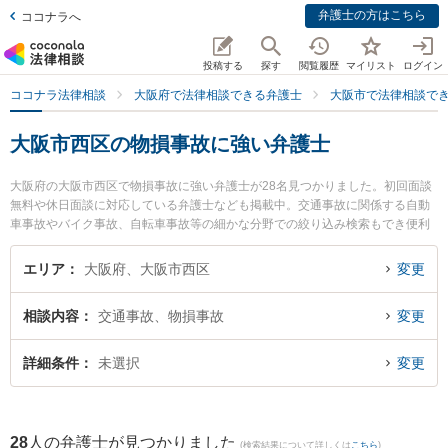
弁護士の方はこちら
ココナラへ
投稿する
探す
閲覧履歴
マイリスト
ログイン
ココナラ法律相談
大阪府で法律相談できる弁護士
大阪市で法律相談で
大阪市西区の物損事故に強い弁護士
大阪府の大阪市西区で物損事故に強い弁護士が28名見つかりました。初回面談
無料や休日面談に対応している弁護士なども掲載中。交通事故に関係する自動
車事故やバイク事故、自転車事故等の細かな分野での絞り込み検索もでき便利
です。特に土佐堀通り法律事務所の有田 和生弁護士や川村・藤岡綜合法律事務
所の小寺 弘通弁護士、土佐堀通り法律事務所の權野 裕介弁護士のプロフィール
エリア
大阪府、大阪市西区
変更
情報や弁護士費用、強みなどが注目されています。『大阪市西区で土日や夜間
に発生した物損事故のトラブルを今すぐに弁護士に相談したい』『物損事故の
相談内容
交通事故、物損事故
変更
トラブル解決の実績豊富な近くの弁護士を検索したい』『初回相談無料で物損
事故を法律相談できる大阪市西区内の弁護士に相談予約したい』などでお困り
の相談者さんにおすすめです。
詳細条件
未選択
変更
28
人の弁護士が見つかりました
(検索結果について詳しくは
こちら
)