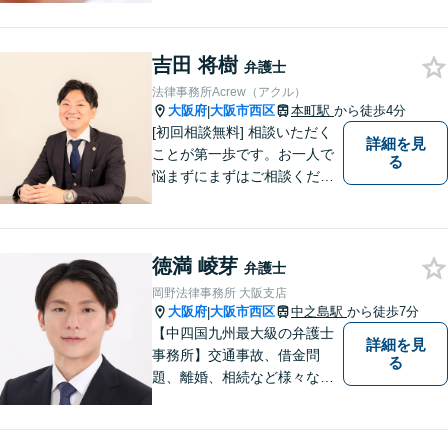
女性弁護士ならではのきめ細
やかな対応で穏便な解決を目
吉田 将樹
指します【初回相談無料】
弁護士
【本町駅徒歩2分】男性の方の
法律事務所Acrew（アクル）
ご相談も多く寄せられていま
大阪府
大阪市西区
本町駅
から徒歩4分
|
す。
[初回相談無料] 相談いただく
詳細を見
ことが第一歩です。お一人で
る
悩まずにまずはご相談くださ
い。
徳満 崚芽
弁護士
岡野法律事務所 大阪支店
大阪府
大阪市西区
中之島駅
から徒歩7分
|
【中四国九州最大級の弁護士
詳細を見
事務所】交通事故、借金問
る
題、離婚、相続など様々な問
題について、「何度でも無
料」の相談を行っています！
まずはお気軽にご相談くださ