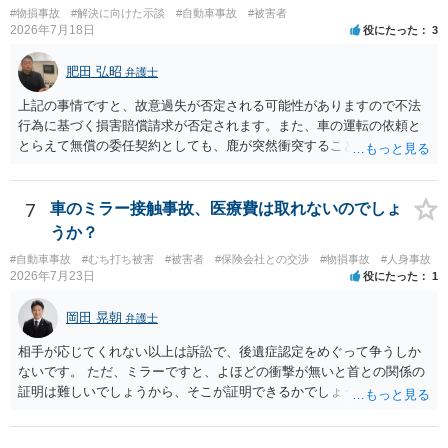
#物損事故
#解決に向けた示談
#自動車事故
#被害者
2026年7月18日
役にたった
3
肥田 弘昭
弁護士
上記の事情ですと、故意過失が否定される可能性がありますので不法
行為に基づく損害賠償請求が否定されます。また、車の運転の依頼と
とらえて無償の委任契約としても、鹿が突然衝突することは予見がで
きませんので善管注意義務違反は否定され債務不履行に基づく損害賠
償請求も成立しない可能性があります。以上の理由から支払義務は否
定される可能性が高いです。ご参考にしてください。
7
車のミラー接触事故、医療費は取れないのでしょ
うか？
#自動車事故
#むち打ち被害
#被害者
#保険会社との交渉
#物損事故
#人身事故
2026年7月23日
役にたった
1
岡田 晃朝
弁護士
相手が応じてくれない以上は訴訟で、後遺症認定をめぐって争うしか
ないです。 ただ、ミラーですと、よほどの衝撃が無いと首との関係の
証明は難しいでしょうから、そこが証明できるかでしょうね。