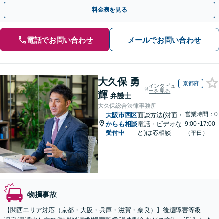
13拠点】お気軽にご相談ください。
料金表を見る
電話でお問い合わせ
メールでお問い合わせ
大久保 勇
京都府
インタビュ
ーを見る
輝
弁護士
大久保総合法律事務所
営業時間：0
大阪市西区
面談方法(対面・
からも相談
電話・ビデオな
9:00~17:00
受付中
ど)は応相談
（平日）
物損事故
【関西エリア対応（京都・大阪・兵庫・滋賀・奈良）】後遺障害等級