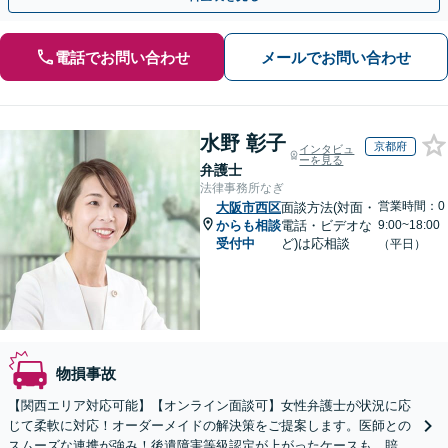
電話でお問い合わせ
メールでお問い合わせ
水野 彰子
京都府
インタビュ
ーを見る
弁護士
法律事務所なぎ
営業時間：0
大阪市西区
面談方法(対面・
からも相談
電話・ビデオな
9:00~18:00
受付中
ど)は応相談
（平日）
物損事故
【関西エリア対応可能】【オンライン面談可】女性弁護士が状況に応
じて柔軟に対応！オーダーメイドの解決策をご提案します。医師との
スムーズな連携が強み！後遺障害等級認定が上がったケースも。賠償