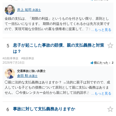
井上 祐司
弁護士
金銭の支払は、「期限の利益」というものを付さない限り、原則とし
て一括払いになります。 期限の利益を付してくれるかは先方次第です
ので、実現可能な分割払いの案を債権者に提案して、了解してもらえ
れば分割払いは可能です。
5
息子が起こした事故の賠償、親の支払義務と対策
は？
#自動車事故
#物損事故
2026年7月16日
役にたった
2
交通事故に強い弁護士
倉田 勲
弁護士
◯親に法的な支払義務はありますか？ →法的に親子は別ですので、成
人している子どもの債務について原則として親に支払い義務はありま
せん。 ◯今後レンタカー会社から親に対して法的請求される可能性は
ありますか？ →原則として支払い義務がない以上請求される可能性は
低いでしょう。 ◯親である私は今後どう対応すべきでしょうか？ →債
権者に対してご自身は支払いを拒み、請求するのであれば本人に対し
6
事故に対して支払義務ありますか
て請求するよう言う程度かと思います。