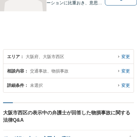
ーションに比重おき、意思疎
通の取れた一貫した対応を進
めてまいります。個人・法人
問わず、理解に努め、特殊な
事案にも対応いたします。
【初回無料相談】
エリア
大阪府、大阪市西区
変更
相談内容
交通事故、物損事故
変更
詳細条件
未選択
変更
大阪市西区の表示中の弁護士が回答した物損事故に関する
法律Q&A