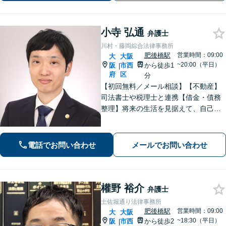
面談可】【法テラス利用可】
小寺 弘通
弁護士
川村・藤岡綜合法律事務所
肥後橋駅
営業時間：09:00
大
大阪
~20:00（平日）
阪
市西
から徒歩1
|
府
区
分
【初回無料／メール相談】【不動産】
司法書士や税理士と連携【借金・債務
整理】将来の生活を見据えて、自己破
産・個人再生・任意整理を選択しま
す。法人破産や民事再生なども対応
【相続問題】全国出張可。遺産分割協
電話でお問い合わせ
メールでお問い合わせ
議や遺留分、遺言書作成などにも対応
權野 裕介
弁護士
土佐堀通り法律事務所
肥後橋駅
営業時間：09:00
大
大阪
~18:30（平日）
阪
市西
から徒歩2
|