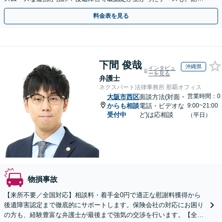
金・慰謝料請求／保険会社との交渉など【初回相談無料】
料金表を見る
下間 俊哉
沖縄県
インタビュ
ーを見る
弁護士
ネクスパート法律事務所 那覇オフィス
営業時間：0
大阪市西区
面談方法(対面・
からも相談
電話・ビデオな
9:00~21:00
受付中
ど)は応相談
（平日）
物損事故
【来所不要／全国対応】相談料・着手金0円で適正な慰謝料獲得から
後遺障害認定まで徹底的にサポートします。保険会社の対応にお困り
の方も、経験豊富な弁護士が最後まで強気の交渉を行います。【全国