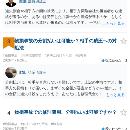
西浦 嘉博
弁護士
用特約が付帯しているか なお、被害者は叔母様ご本人となりますの
で、弁護士が受任する場合には、叔母様ご本人の依頼意思等を確認す
過失割合や相手方の契約状況により、相手方保険会社の担当者から連
る必要があります。日本語での十分な意思疎通が難しいとのことです
絡が来るのか、あるいは受任した弁護士から連絡が来るのか、もしく
ので、そのあたりのご事情も踏まえて、依頼意思の確認方法等を検討
は相手方当事者から連絡が来るのかは様々です。 一括払いや分割払い
する必要があると思われます。
は、和解交渉の際の条件となります。 相手方が相談者さんの損害賠償
金の支払いにつき、分割払いに合意すれば、和解は可能です。 他方で
合意しなければ和解できないことになります。 今後の見通しを知る為
3
物損事故の分割払いは可能か？相手の威圧への対
に、交渉の方向性につき、最寄りの法律事務所で相談だけでもされる
処法
ことも検討ください。
#物損事故
#損害賠償増額
#解決に向けた示談
#加害者
2026年7月26日
役にたった
2
肥田 弘昭
弁護士
分割払いは、相手が合意しないと難しいです。上記の事情ですと、相
手方の見積もりが届いて、まずその金額が妥当かどうかを検討し、そ
の金額に過失相殺をしたうえで、あなたにも修理代金が発生している
のであれば、過失相殺後の相互の金額について相殺して、その残額を
分割払いにしたいとの示談案を提案するのが良いかと思います。威圧
されるのであれば、斡旋、仲裁、民事調停を利用しては如何でしょう
4
物損事故での修理費用、分割払いは可能ですか？
か。ご参考にしてください。
#物損事故
#解決に向けた示談
#加害者
2026年7月25日
役にたった
2