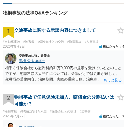
物損事故の法律Q&Aランキング
1
交通事故に関する示談内容につきまして
#自動車事故
#被害者
#保険会社との交渉
#物損事故
#人身事故
2026年8月3日
役にたった
4
交通事故に強い弁護士
髙橋 俊太
弁護士
相手方保険会社から慰謝料約31万9,000円の提示を受けているとのこと
ですが、慰謝料額の妥当性については、金額だけでは判断が難しく、
叔母様の受傷内容、治療期間、実際の通院日数、治療終了の経緯、後
遺症の有無、相手方保険会社から提示されている示談内容の内訳等を
確認する必要があります。保険会社から提示される慰謝料額について
は、弁護士が介入することにより増額を検討できる場合がありますの
2
物損事故で任意保険未加入、賠償金の分割払いは
で、以下の資料・情報を準備した上で、弁護士に個別に相談すること
可能か？
をお勧めいたします。 ・相手方保険会社から届いている示談金額の提
#物損事故
#解決に向けた示談
#保険会社との交渉
#加害者
示書類 ・叔母様の診断名、けがの内容 ・治療開始日及び治療終了日
2026年7月27日
役にたった
2
・入院の有無、通院回数 ・現在も症状が残っているか ・叔母様ご本人
やご家族等が加入している保険に、今回の事故で利用できる弁護士費