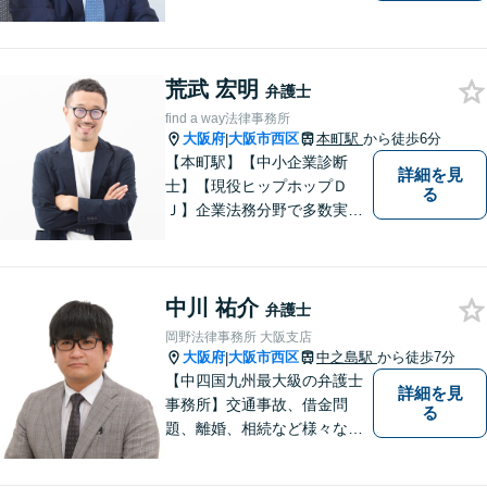
だわります。依頼者さまの
「かがりび」として、最後ま
で毅然と対応していきます！
荒武 宏明
「女性に寄り添う豊富な相談
弁護士
実績」その方の人生の再出発
find a way法律事務所
を全力で応援いたします【休
大阪府
大阪市西区
本町駅
から徒歩6分
|
日・夜間相談可】
【本町駅】【中小企業診断
詳細を見
士】【現役ヒップホップＤ
る
Ｊ】企業法務分野で多数実績
あり。労働トラブル（企業
側）、飲食業関連法務に特
化。中小企業診断士による経
中川 祐介
営面も考慮した助言 。【Zoo
弁護士
m相談可】
岡野法律事務所 大阪支店
大阪府
大阪市西区
中之島駅
から徒歩7分
|
【中四国九州最大級の弁護士
詳細を見
事務所】交通事故、借金問
る
題、離婚、相続など様々な問
題について、「何度でも無
料」の相談を行っています！