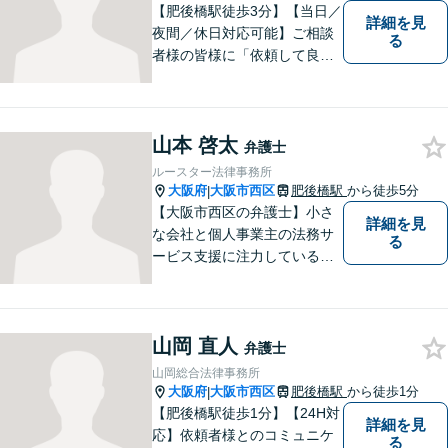
【肥後橋駅徒歩3分】【当日／
詳細を見
夜間／休日対応可能】ご相談
る
者様の皆様に「依頼して良か
った」とご満足いただくため
に、粘り強い交渉で有利な解
決を目指します。交通事故／
山本 啓太
離婚／相続／不動産関連／企
弁護士
業法務など、幅広く対応。ご
ルースター法律事務所
相談者様とともに問題を解決
大阪府
大阪市西区
肥後橋駅
から徒歩5分
|
していきます。
【大阪市西区の弁護士】小さ
詳細を見
な会社と個人事業主の法務サ
る
ービス支援に注力している弁
護士。人生を切り開いていこ
うとしている起業家・経営者
を応援したいとの想いが強く
山岡 直人
なり、 自身の知識・経験をも
弁護士
とに、経営者の皆様のお役に
山岡総合法律事務所
立ちたいと思っています。
大阪府
大阪市西区
肥後橋駅
から徒歩1分
|
【肥後橋駅徒歩1分】【24H対
詳細を見
応】依頼者様とのコミュニケ
る