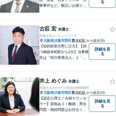
る
事事件など、幅広いお困りご
とに対応◎事業会社での勤務
経験あり。依頼者様の立場に
立って、最善の解決へ導きま
古莊 宏
す。フットワークを活かし、
弁護士
迅速な解決へと尽力いたしま
弁護士法人バリュープラス
す。
大阪府
大阪市西区
本町駅
から徒歩2分
|
【知的財産分野に注力】【四
詳細を見
つ橋線本町駅から2分】当事務
る
所は「特許業務法人」と「弁
護士法人」により構成され、
知的財産・法務の両者に対応
可能です。お客様との「コミ
井上 めぐみ
ュニケーション」を大切に
弁護士
し、喜んで頂けるサービスを
弁護士法人かがりび綜合法律事務所
提供いたします【法テラス利
大阪府
大阪市西区
本町駅
から徒歩1分
|
用可】
【認定心理士／夫婦カウンセ
詳細を見
ラー】資格あり！離婚・男女
る
問題・相続問題はお任せくだ
さい！豊富な経験をもとに、