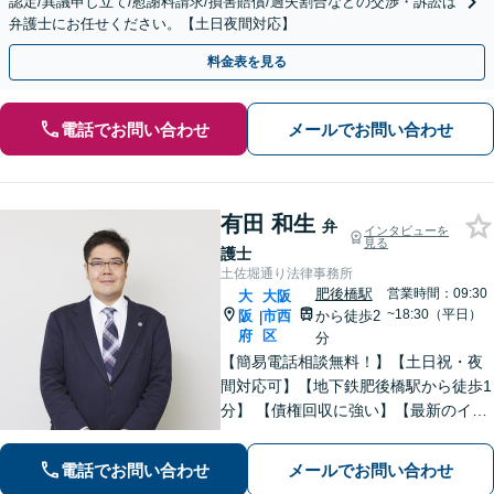
認定/異議申し立て/慰謝料請求/損害賠償/過失割合などの交渉・訴訟は
弁護士にお任せください。【土日夜間対応】
料金表を見る
電話でお問い合わせ
メールでお問い合わせ
有田 和生
弁
インタビューを
見る
護士
土佐堀通り法律事務所
肥後橋駅
営業時間：09:30
大
大阪
~18:30（平日）
阪
市西
から徒歩2
|
府
区
分
【簡易電話相談無料！】【土日祝・夜
間対応可】【地下鉄肥後橋駅から徒歩1
分】 【債権回収に強い】【最新のイン
ターネット問題にも対応可能】相談だ
けで解決することもよくあります。ま
電話でお問い合わせ
メールでお問い合わせ
ずはお気軽にご相談下さい。【ビデオ