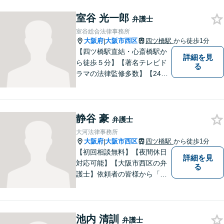
まずはお気軽にご相談くださ
室谷 光一郎
い！
弁護士
室谷総合法律事務所
大阪府
大阪市西区
四ツ橋駅
から徒歩1分
|
【四ツ橋駅直結・心斎橋駅か
詳細を見
ら徒歩５分】【著名テレビド
る
ラマの法律監修多数】【24時
間メール問い合わせ受付】フ
ットワークの軽さ、スピーデ
ィーな対応、粘り強い対応を
静谷 豪
強く意識しております！
弁護士
大河法律事務所
大阪府
大阪市西区
四ツ橋駅
から徒歩1分
|
【初回相談無料】【夜間休日
詳細を見
対応可能】【大阪市西区の弁
る
護士】依頼者の皆様から「お
願いしてよかった」の声を頂
戴することを最大の喜びと考
えております。
池内 清訓
弁護士