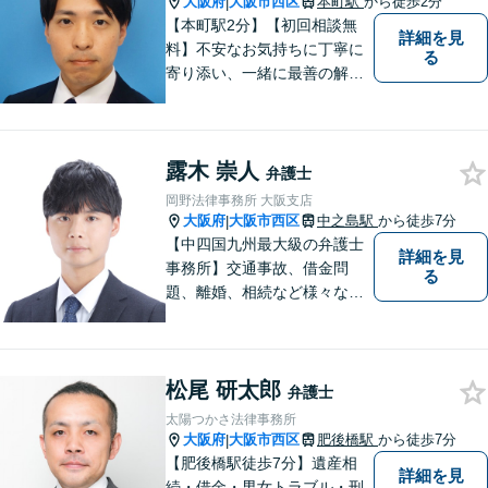
大阪府
大阪市西区
本町駅
から徒歩2分
|
【本町駅2分】【初回相談無
詳細を見
料】不安なお気持ちに丁寧に
る
寄り添い、一緒に最善の解決
策を考えます！どんな小さな
お悩みでも「相談してよかっ
た」と心から安心していただ
露木 崇人
けるよう、誠実にあなたをサ
弁護士
ポートいたします。【電話相
岡野法律事務所 大阪支店
談も対応可能】
大阪府
大阪市西区
中之島駅
から徒歩7分
|
【中四国九州最大級の弁護士
詳細を見
事務所】交通事故、借金問
る
題、離婚、相続など様々な問
題について、「何度でも無
料」の相談を行っています！
まずはお気軽にご相談くださ
松尾 研太郎
い！
弁護士
太陽つかさ法律事務所
大阪府
大阪市西区
肥後橋駅
から徒歩7分
|
【肥後橋駅徒歩7分】遺産相
詳細を見
続・借金・男女トラブル・刑