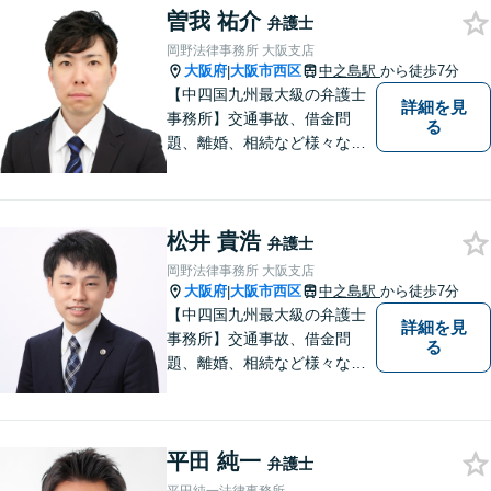
曽我 祐介
い！
弁護士
岡野法律事務所 大阪支店
大阪府
大阪市西区
中之島駅
から徒歩7分
|
【中四国九州最大級の弁護士
詳細を見
事務所】交通事故、借金問
る
題、離婚、相続など様々な問
題について、「何度でも無
料」の相談を行っています！
まずはお気軽にご相談くださ
松井 貴浩
い！
弁護士
岡野法律事務所 大阪支店
大阪府
大阪市西区
中之島駅
から徒歩7分
|
【中四国九州最大級の弁護士
詳細を見
事務所】交通事故、借金問
る
題、離婚、相続など様々な問
題について、「何度でも無
料」の相談を行っています！
まずはお気軽にご相談くださ
平田 純一
い！
弁護士