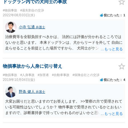
ドッグラン内での犬同士の事故
#物損事故
#過失割合の交渉
2022年08月03日(水)
役にたった
1
小寺 弘通
弁護士
治療費等を全額負担すべきかは、 法的には評価が分かれるところでは
ないかと思います。 本来ドッグランは、犬からリードを外して 自由に
走らせることを前提とした場所ですから、 犬同士がケンカをしてけが
をさせてしまうのは避けられなかった （つまり治療費等を負担しなく
てもよい） という評価もあり得ると考えられます。 少なくとも、治療
費等の全額を払わないといけないと 当然に言えるような問題ではあり
物損事故から人身に切り替え
ません。 相手の方と話し合っていただき、 相手の方にペット保険を使
#物損事故
#人身事故
#加害者
#自動車事故
#保険会社との交渉
ってもらうこともあり得ますし、 それが難しいようであればこちらが
2019年10月04日(金)
役にたった
4
治療費の一部を負担する ということでもよい気がします。 どうしても
話し合いでうまくまとまらないということであれば、 弁護士に別途相
野条 健人
弁護士
談することも検討されてみてはいかがでしょうか。 以上ご参考になれ
ば幸いです。
大変お困りだと思いますのでお答えします。 >>警察の方で受理されて
いる可能性はないでしょうか？ 物件事故で受理されているかとおもい
ますので、診断書持参で持っていかれるのがよいかと思います。た
だ、事故から時間経過しているとなかなか切り替えてくれないかもし
れないので、粘り強く早めにいかれることをおすすめします。