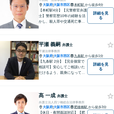
平田純一法律事務所
大阪府
大阪市西区
本町駅
から徒歩4分
|
【本町駅4分】【元警察官弁護
詳細を見
士】警察官歴10年の経験を活
る
かし、殺人罪や交通死亡事故
の遺族支援、性犯罪被害者支
援、社内犯罪（業務上横領・
詐欺）にも対応しておりま
平瀬 義嗣
す。男女問題や労働問題な
弁護士
ど、多岐に渡る分野に力を注
平瀬法律事務所
いでおります。ぜひお気軽に
大阪府
大阪市西区
九条駅
から徒歩1分
|
ご相談ください。
【九条駅 2分】【完全個室で
詳細を見
相談可】安心してご相談いた
る
だけるよう、親身になってお
話を伺うこと、専門的な事で
もわかりやすい言葉でご説明
することを心がけています。
髙 一成
法律問題は時間の経過ととも
弁護士
に事態が悪化することが多い
弁護士法人四ツ橋総合法律事務所
です。 お気軽にご相談くださ
大阪府
大阪市西区
肥後橋駅
から徒歩3分
|
い。
【休日・夜間面談対応】【肥