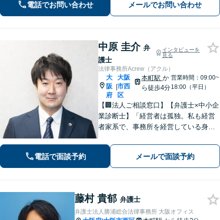
電話でお問い合わせ
メールでお問い合わせ
談】専門家の知識と経験で皆様の力に
なります。気軽にご相談ください。
中原 圭介
弁
インタビューを
見る
護士
法律事務所Acrew（アクル）
大
大阪
本町駅
か
営業時間：09:00~
阪
市西
|
18:00（平日）
ら徒歩4分
府
区
【🏢法人ご相談窓口】【弁護士×中小企
業診断士】「経営者は孤独。私も経営
者家系で、事務所を経営している身な
ので、お気持ちはわかります」【本町
駅徒歩4分】中小企業・個人事業主様の
電話で面談予約
メールで面談予約
「法務と経営」を両面支援！完全個室
で安心対応。【初回法律相談30分無
料】
藤村 貴郁
弁護士
弁護士法人勝浦総合法律事務所 大阪オフィス