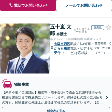
電話でお問い合わせ
メールでお問い合わせ
五十嵐 太
群馬県
インタビュ
ーを見る
郎
弁護士
ネクスパート法律事務所 高崎オフィス
営業時間：0
大阪市西区
面談方法(対面・
からも相談
電話・ビデオな
9:00~21:00
受付中
ど)は応相談
（平日）
物損事故
【来所不要／全国対応】相談料・着手金0円で適正な慰謝料獲得から
後遺障害認定まで徹底的にサポートします。保険会社の対応にお困り
の方も、経験豊富な弁護士が最後まで強気の交渉を行います。【全国
13拠点】お気軽にご相談ください。
料金表を見る