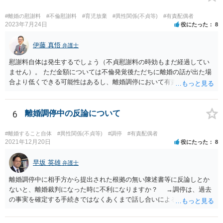
#離婚の慰謝料
#不倫慰謝料
#育児放棄
#異性関係(不貞等)
#有責配偶者
2023年7月24日
役にたった
8
伊藤 真悟
弁護士
慰謝料自体は発生するでしょう（不貞慰謝料の時効もまだ経過してい
ません）。 ただ金額については不倫発覚後ただちに離婚の話が出た場
合より低くできる可能性はあるし、離婚調停において有責配偶者の主
張がなされて場合に離婚原因は不倫ではなく、夫の育児拒否だという
主張は考えられます。 養育費なども含めて一度弁護士に相談すること
を勧めます。
6
離婚調停中の反論について
#離婚すること自体
#異性関係(不貞等)
#調停
#有責配偶者
2021年12月20日
役にたった
8
早坂 英雄
弁護士
離婚調停中に相手方から提出された根拠の無い陳述書等に反論しとか
ないと、離婚裁判になった時に不利になりますか？ →調停は、過去
の事実を確定する手続きではなくあくまで話し合いによる合意を目指
す手続きですので、反論の陳述書を出すことが必須というわけではあ
りません（口頭での説明でも十分だと思います）。但し、調停委員が