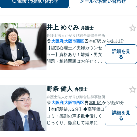
電話でお問い合わせ
メールでお問い合わせ
議や遺留分、遺言書作成などにも対応
井上 めぐみ
弁護士
弁護士法人かがりび綜合法律事務所
大阪府
大阪市西区
本町駅
から徒歩1分
|
【認定心理士／夫婦カウンセ
詳細を見
ラー】資格あり！離婚・男女
る
問題・相続問題はお任せくだ
さい！豊富な経験をもとに、
女性弁護士ならではのきめ細
やかな対応で穏便な解決を目
野条 健人
指します【初回相談無料】
弁護士
【本町駅徒歩2分】男性の方の
弁護士法人かがりび綜合法律事務所
ご相談も多く寄せられていま
大阪府
大阪市西区
本町駅
から徒歩1分
|
す。
【本町駅徒歩2分】◆高評価口
詳細を見
コミ・感謝の声多数◆優しく
る
じっくり、徹底して結果にこ
だわります。依頼者さまの
「かがりび」として、最後ま