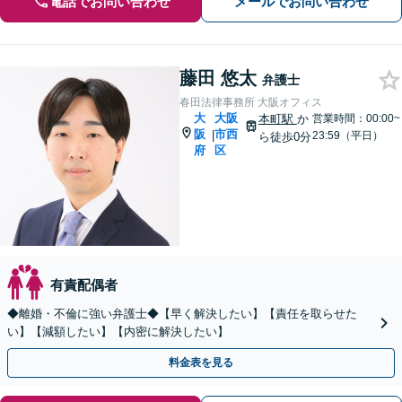
電話でお問い合わせ
メールでお問い合わせ
藤田 悠太
弁護士
春田法律事務所 大阪オフィス
大
大阪
本町駅
か
営業時間：00:00~
阪
市西
|
23:59（平日）
ら徒歩0分
府
区
有責配偶者
◆離婚・不倫に強い弁護士◆【早く解決したい】【責任を取らせた
い】【減額したい】【内密に解決したい】
料金表を見る