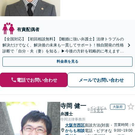
有責配偶者
【全国対応】【初回相談無料】【離婚に強い弁護士】法律トラブルの
解決だけでなく、解決後の未来も一貫してサポート！独自開発の性格
診断で「自分・夫（妻）を知る」▶︎今後の方針を戦略的に考えます！
【休日夜間／オンライン相談OK】
料金表を見る
電話でお問い合わせ
メールでお問い合わせ
寺岡 健一
大阪府
インタビュ
ーを見る
弁護士
寺岡法律事務所
営業時間：0
大阪市西区
面談方法(対面・
からも相談
電話・ビデオな
9:00~19:00