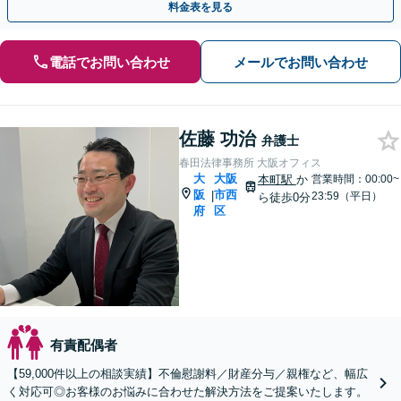
料金表を見る
電話でお問い合わせ
メールでお問い合わせ
佐藤 功治
弁護士
春田法律事務所 大阪オフィス
大
大阪
本町駅
か
営業時間：00:00~
阪
市西
|
23:59（平日）
ら徒歩0分
府
区
有責配偶者
【59,000件以上の相談実績】不倫慰謝料／財産分与／親権など、幅広
く対応可◎お客様のお悩みに合わせた解決方法をご提案いたします。