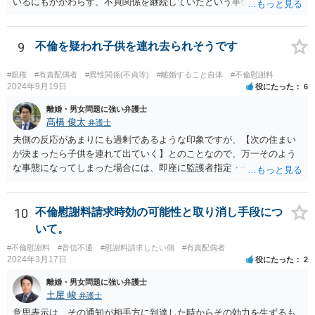
いるにもかかわらず、不貞関係を継続していたという事情は悪質性を
基礎付けるものであり、増額事由になり得ます。そのような判断をし
ている裁判例もありますので、担当弁護士に確認してみるとよいでし
ょう。 ＞・この事実が何か今回の裁判に影響することはあるのでしょ
9
不倫を疑われ子供を連れ去られそうです
うか？ 提訴時に請求している慰謝料額がいくらであるかにもよります
が、不貞が継続している事実自体は、上記のとおり増額事由になり得
#親権
#有責配偶者
#異性関係(不貞等)
#離婚すること自体
#不倫慰謝料
るので、請求を拡張するか、現状の請求額が認容されやすいように今
2024年9月19日
役にたった
6
後の攻防で主張立証していくことになるでしょう。方針について、担
離婚・男女問題に強い弁護士
当弁護士とよく相談してみるとよいと思います。
髙橋 俊太
弁護士
夫側の反応があまりにも過剰であるような印象ですが、【次の住まい
が決まったら子供を連れて出ていく】とのことなので、万一そのよう
な事態になってしまった場合には、即座に監護者指定・子の引渡しの
手続をとる必要がありますので、事前に心構えはしておいた方がよい
でしょう。 親権者や監護者の指定が争いになる場合、現在の実務では
「主たる監護者が父母いずれか」という基準で判断されます。具体的
10
不倫慰謝料請求時効の可能性と取り消し手段につ
には、子が生まれてから現在に至るまで、産休・育休取得の有無、子
いて。
の衣食住の世話、子の傷病時の看病等、保育園や習い事への対応など
#不倫慰謝料
#音信不通
#慰謝料請求したい側
#有責配偶者
に関する具体的（中心的）監護実績をもとにして、他方配偶者と比較
2024年3月17日
役にたった
2
して、自分が主として子を監護してきた者であるかどうかが重要にな
ります。【子供の監護は平日休日含めて8割私です。】ということでは
離婚・男女問題に強い弁護士
あるのですが、上記のとおり、様々な具体的な事情を踏まえて検討す
土屋 峻
弁護士
る必要があるので、最寄りの弁護士などに個別に相談することをお勧
意思表示は、その通知が相手方に到達した時からその効力を生ずるも