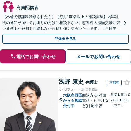
有責配偶者
【不倫で慰謝料請求されたら】【毎月100名以上の相談実績】内容証
明の通知が届いてお困りの方はご相談下さい。慰謝料の減額交渉に強
い弁護士が裁判を回避しながら粘り強く交渉いたします。【当日中の
相談可(予約制)】【全国対応】
料金表を見る
電話でお問い合わせ
メールでお問い合わせ
浅野 康史
弁護士
京都府
K・Gフォート法律事務所
営業時間：0
大阪市西区
面談方法(対面・
からも相談
電話・ビデオな
9:00~18:00
受付中
ど)は応相談
（平日）