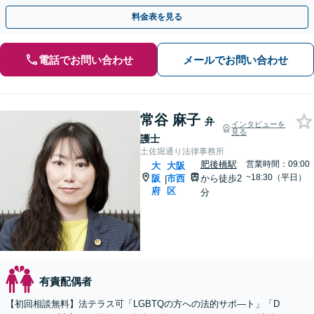
料金表を見る
電話でお問い合わせ
メールでお問い合わせ
常谷 麻子
弁
インタビューを
見る
護士
土佐堀通り法律事務所
肥後橋駅
営業時間：09:00
大
大阪
~18:30（平日）
阪
市西
から徒歩2
|
府
区
分
有責配偶者
【初回相談無料】法テラス可「LGBTQの方への法的サポ―ト」「D