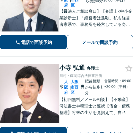
|
18:00（平日）
ら徒歩4分
府
区
【🏢法人ご相談窓口】【弁護士×中小企
業診断士】「経営者は孤独。私も経営
者家系で、事務所を経営している身な
ので、お気持ちはわかります」【本町
駅徒歩4分】中小企業・個人事業主様の
電話で面談予約
メールで面談予約
「法務と経営」を両面支援！完全個室
で安心対応。【初回法律相談30分無
料】
小寺 弘通
弁護士
川村・藤岡綜合法律事務所
肥後橋駅
営業時間：09:00
大
大阪
~20:00（平日）
阪
市西
から徒歩1
|
府
区
分
【初回無料／メール相談】【不動産】
司法書士や税理士と連携【借金・債務
整理】将来の生活を見据えて、自己破
産・個人再生・任意整理を選択しま
す。法人破産や民事再生なども対応
【相続問題】全国出張可。遺産分割協