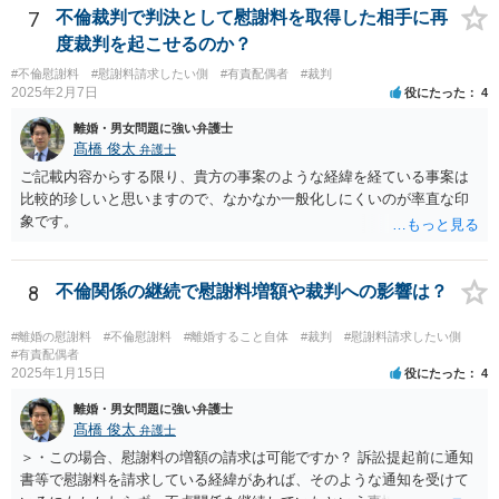
反論の陳述書を提出するように求めているときは別です。 また、反
7
不倫裁判で判決として慰謝料を取得した相手に再
論しないからと言って直ちに離婚訴訟で不利になることはないと思い
度裁判を起こせるのか？
ます（離婚訴訟では反論が必要になってくると思いますが、調停段階
#不倫慰謝料
#慰謝料請求したい側
#有責配偶者
#裁判
からこちらの言い分や手の内を知らせることに余り意味はないように
2025年2月7日
役にたった
4
思います。）。
離婚・男女問題に強い弁護士
髙橋 俊太
弁護士
ご記載内容からする限り、貴方の事案のような経緯を経ている事案は
比較的珍しいと思いますので、なかなか一般化しにくいのが率直な印
象です。
8
不倫関係の継続で慰謝料増額や裁判への影響は？
#離婚の慰謝料
#不倫慰謝料
#離婚すること自体
#裁判
#慰謝料請求したい側
#有責配偶者
2025年1月15日
役にたった
4
離婚・男女問題に強い弁護士
髙橋 俊太
弁護士
＞・この場合、慰謝料の増額の請求は可能ですか？ 訴訟提起前に通知
書等で慰謝料を請求している経緯があれば、そのような通知を受けて