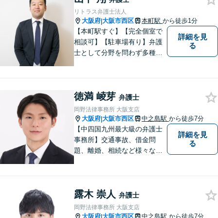
ポートいたします。【電話相
リトラス弁護士法人
談も対応可能】
大阪府
大阪市西区
本町駅
から徒歩1分
|
【本町駅すぐ】【完全個室で
詳細を見
相談可】【駐車場有り】弁護
る
士として分野を問わず多種多
様な事件を取り扱ってきまし
た。こんなことを弁護士に相
談しても良いのだろうかと迷
徳満 崚芽
ってしまう方もいらっしゃる
弁護士
かもしれませんが、まずはお
岡野法律事務所 大阪支店
気軽にご相談ください。
大阪府
大阪市西区
中之島駅
から徒歩7分
|
【中四国九州最大級の弁護士
詳細を見
事務所】交通事故、借金問
る
題、離婚、相続など様々な問
題について、「何度でも無
料」の相談を行っています！
まずはお気軽にご相談くださ
露木 崇人
い！
弁護士
岡野法律事務所 大阪支店
大阪府
大阪市西区
中之島駅
から徒歩7分
|