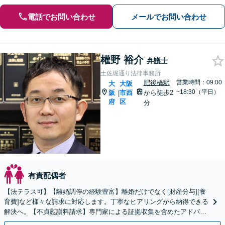
電話でお問い合わせ
メールでお問い合わせ
權野 裕介
弁護士
土佐堀通り法律事務所
肥後橋駅
営業時間：09:00
大
大阪
~18:30（平日）
阪
市西
から徒歩2
|
府
区
分
有責配偶者
【法テラス可】【離婚調停の経験豊富】離婚だけでなく[財産分与][養
育費]など様々な請求に対応します。丁寧なヒアリングから納得できる
解決へ。【不貞慰謝料請求】専門家による証拠収集を含めたアドバイ
スも【肥後橋駅徒歩2分】【初回面談60分無料】