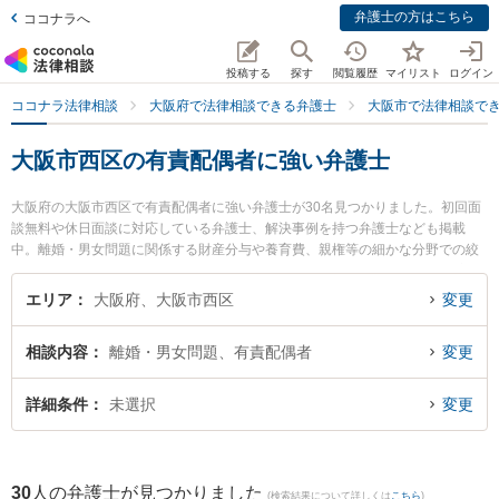
弁護士の方はこちら
ココナラへ
投稿する
探す
閲覧履歴
マイリスト
ログイン
ココナラ法律相談
大阪府で法律相談できる弁護士
大阪市で法律相談で
大阪市西区の有責配偶者に強い弁護士
大阪府の大阪市西区で有責配偶者に強い弁護士が30名見つかりました。初回面
談無料や休日面談に対応している弁護士、解決事例を持つ弁護士なども掲載
中。離婚・男女問題に関係する財産分与や養育費、親権等の細かな分野での絞
り込み検索もでき便利です。特に春田法律事務所 大阪オフィスの戸田 雄太郎弁
護士や春田法律事務所 大阪オフィスの藤田 悠太弁護士、春田法律事務所 大阪
エリア
大阪府、大阪市西区
変更
オフィスの南 佳祐弁護士のプロフィール情報や弁護士費用、強みなどが注目さ
れています。『大阪市西区で土日や夜間に発生した有責配偶者のトラブルを今
相談内容
離婚・男女問題、有責配偶者
変更
すぐに弁護士に相談したい』『有責配偶者のトラブル解決の実績豊富な近くの
弁護士を検索したい』『初回相談無料で有責配偶者を法律相談できる大阪市西
区内の弁護士に相談予約したい』などでお困りの相談者さんにおすすめです。
詳細条件
未選択
変更
30
人の弁護士が見つかりました
(検索結果について詳しくは
こちら
)