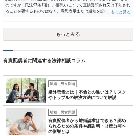
めいたします。
のですが（民法97条1項）、相手方によって直接受領され又は了知され
ることを要するものではなく、意思表示または通知を記載した書面
が、相手方のいわゆる支配圏内に置かれることをもって足りると考え
られます（最判昭和43年12月17日）。したがって、相手方の支配圏内
に入っていれば（郵便受けに投函するなど。実際には配達証明などを
もっとみる
つけたほうがよいでしょう。）、時効の完成猶予の効果を享受できる
と考えます。 その結果、催告の時効完成猶予期間の6か月の間に訴訟
提起をすることで請求が可能となります。
有責配偶者に関連する法律相談コラム
離婚・男女問題
婚外恋愛とは｜不倫との違いは？リスク
やトラブルの解決方法について解説
離婚・男女問題
有責配偶者から離婚請求はできる？認め
られるための条件や慰謝料・財産分与へ
の影響とは