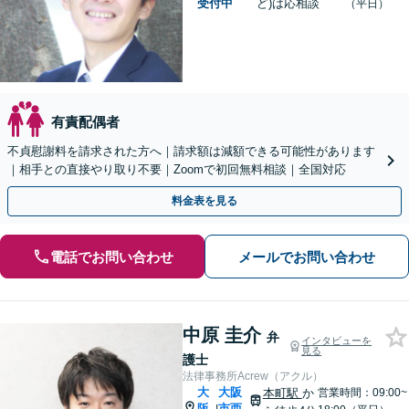
受付中
ど)は応相談
（平日）
有責配偶者
不貞慰謝料を請求された方へ｜請求額は減額できる可能性があります
｜相手との直接やり取り不要｜Zoomで初回無料相談｜全国対応
料金表を見る
電話でお問い合わせ
メールでお問い合わせ
中原 圭介
弁
インタビューを
見る
護士
法律事務所Acrew（アクル）
大
大阪
本町駅
か
営業時間：09:00~
阪
市西