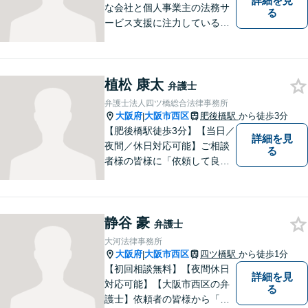
詳細を見
な会社と個人事業主の法務サ
る
ービス支援に注力している弁
護士。人生を切り開いていこ
うとしている起業家・経営者
を応援したいとの想いが強く
植松 康太
なり、 自身の知識・経験をも
弁護士
とに、経営者の皆様のお役に
弁護士法人四ツ橋総合法律事務所
立ちたいと思っています。
大阪府
大阪市西区
肥後橋駅
から徒歩3分
|
【肥後橋駅徒歩3分】【当日／
詳細を見
夜間／休日対応可能】ご相談
る
者様の皆様に「依頼して良か
った」とご満足いただくため
に、粘り強い交渉で有利な解
決を目指します。交通事故／
静谷 豪
離婚／相続／不動産関連／企
弁護士
業法務など、幅広く対応。ご
大河法律事務所
相談者様とともに問題を解決
大阪府
大阪市西区
四ツ橋駅
から徒歩1分
|
していきます。
【初回相談無料】【夜間休日
詳細を見
対応可能】【大阪市西区の弁
る
護士】依頼者の皆様から「お