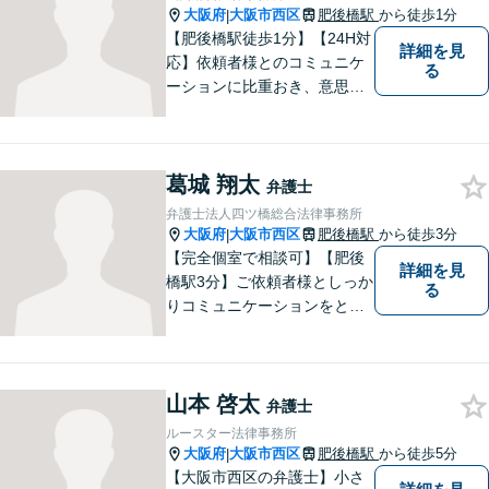
す。
大阪府
大阪市西区
肥後橋駅
から徒歩1分
|
【肥後橋駅徒歩1分】【24H対
詳細を見
応】依頼者様とのコミュニケ
る
ーションに比重おき、意思疎
通の取れた一貫した対応を進
めてまいります。個人・法人
問わず、理解に努め、特殊な
葛城 翔太
事案にも対応いたします。
弁護士
【初回無料相談】
弁護士法人四ツ橋総合法律事務所
大阪府
大阪市西区
肥後橋駅
から徒歩3分
|
【完全個室で相談可】【肥後
詳細を見
橋駅3分】ご依頼者様としっか
る
りコミュニケーションをと
り、最善の解決をともに目指
していきます。 みなさまに寄
り添って悩みを少しでも解消
山本 啓太
できるよう全力でサポートさ
弁護士
せていただきます。一度ご相
ルースター法律事務所
談ください。
大阪府
大阪市西区
肥後橋駅
から徒歩5分
|
【大阪市西区の弁護士】小さ