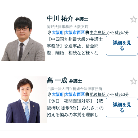
知的財産・法務の両者に対応
可能です。お客様との「コミ
中川 祐介
ュニケーション」を大切に
弁護士
し、喜んで頂けるサービスを
岡野法律事務所 大阪支店
提供いたします【法テラス利
大阪府
大阪市西区
中之島駅
から徒歩7分
|
用可】
【中四国九州最大級の弁護士
詳細を見
事務所】交通事故、借金問
る
題、離婚、相続など様々な問
題について、「何度でも無
料」の相談を行っています！
まずはお気軽にご相談くださ
髙 一成
い！
弁護士
弁護士法人四ツ橋総合法律事務所
大阪府
大阪市西区
肥後橋駅
から徒歩3分
|
【休日・夜間面談対応】【肥
詳細を見
後橋駅 徒歩3分】 みなさまの
る
抱える悩みの本質を理解し解
決に導くことを心掛けていま
す。