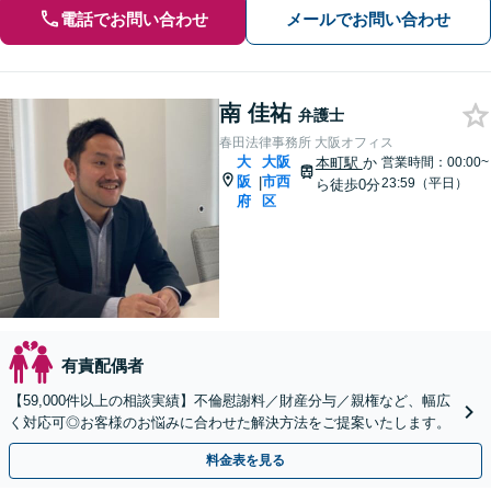
電話でお問い合わせ
メールでお問い合わせ
南 佳祐
弁護士
春田法律事務所 大阪オフィス
大
大阪
本町駅
か
営業時間：00:00~
阪
市西
|
23:59（平日）
ら徒歩0分
府
区
有責配偶者
【59,000件以上の相談実績】不倫慰謝料／財産分与／親権など、幅広
く対応可◎お客様のお悩みに合わせた解決方法をご提案いたします。
料金表を見る