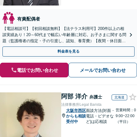
有責配偶者
【電話相談可】【初回相談無料】【法テラス利用可】200件以上の相
談実績あり！20～60代まで幅広い年齢層に対応。お子さまに関する問
題（監護権者の指定・子の引渡し、認知、養育費）【夜間・休日面談
可】【完全個室】【子連れ相談可】【丸太町駅6分】
料金表を見る
電話でお問い合わせ
メールでお問い合わせ
阿部 洋介
弁護士
北海道
法律事務所Legal Barista
営業時間：0
大阪市西区
面談方法(対面・
からも相談
電話・ビデオな
9:00~22:00
受付中
ど)は応相談
（平日）