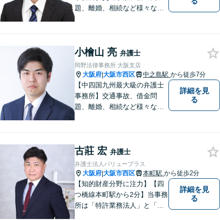
る
題、離婚、相続など様々な問
題について、「何度でも無
料」の相談を行っています！
まずはお気軽にご相談くださ
小檜山 亮
い！
弁護士
岡野法律事務所 大阪支店
大阪府
大阪市西区
中之島駅
から徒歩7分
|
【中四国九州最大級の弁護士
詳細を見
事務所】交通事故、借金問
る
題、離婚、相続など様々な問
題について、「何度でも無
料」の相談を行っています！
まずはお気軽にご相談くださ
古莊 宏
い！
弁護士
弁護士法人バリュープラス
大阪府
大阪市西区
本町駅
から徒歩2分
|
【知的財産分野に注力】【四
詳細を見
つ橋線本町駅から2分】当事務
る
所は「特許業務法人」と「弁
護士法人」により構成され、