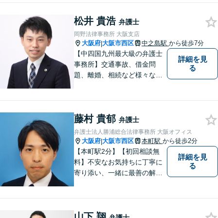
で毅然と対応していきます！
松井 貴浩
「女性に寄り添う豊富な相談
弁護士
実績」その方の人生の再出発
岡野法律事務所 大阪支店
を全力で応援いたします【休
大阪府
大阪市西区
中之島駅
から徒歩7分
|
日・夜間相談可】
【中四国九州最大級の弁護士
詳細を見
事務所】交通事故、借金問
る
題、離婚、相続など様々な問
題について、「何度でも無
料」の相談を行っています！
まずはお気軽にご相談くださ
藤村 貴郁
い！
弁護士
弁護士法人勝浦総合法律事務所 大阪オフィス
大阪府
大阪市西区
本町駅
から徒歩2分
|
【本町駅2分】【初回相談無
詳細を見
料】不安なお気持ちに丁寧に
る
寄り添い、一緒に最善の解決
策を考えます！どんな小さな
お悩みでも「相談してよかっ
た」と心から安心していただ
山下 翔
けるよう、誠実にあなたをサ
弁護士