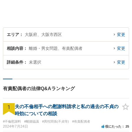
ィーな対応、粘り強い対応を
強く意識しております！
エリア
大阪府、大阪市西区
変更
相談内容
離婚・男女問題、有責配偶者
変更
詳細条件
未選択
変更
有責配偶者の法律Q&Aランキング
1
夫の不倫相手への慰謝料請求と私の過去の不貞の
時効についての相談
#不倫慰謝料
#離婚協議
#異性関係(不貞等)
#有責配偶者
2024年7月24日
役にたった
25