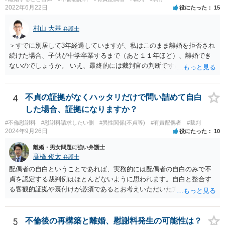
い場合は、実質的にご質問者様が住宅ローンをお支払になる必要が出
2022年6月22日
役にたった
15
てくる可能性があります。 もし支払わない場合は、抵当権の実行とし
て、強制的にご自宅が売却されてしまう可能性があるからです。 可能
村山 大基
弁護士
であれば、婚姻費用の額、親権を取得するために現時点でしておくべ
＞すでに別居して3年経過していますが、私はこのまま離婚を拒否され
きこと等も含め、お近くの弁護士に直接相談して、アドバイス等を求
続けた場合、子供が中学卒業するまで（あと１１年ほど）、離婚でき
めることをお勧めします。
ないのでしょうか。 いえ、最終的には裁判官の判断ですが、現時点で
すでに同居期間の３倍以上別居していますし、 中学卒業するまで絶対
に離婚できない、ということもないと思います。 すでに依頼されてい
るということですし、例えば離婚後の養育費額について譲歩するなど
4
不貞の証拠がなくハッタリだけで問い詰めて自白
離婚の条件含めて、考えておられる通り打診してみると良いと思いま
した場合、証拠になりますか？
す。 また、調停で第三者を介して再度協議してみる、ということも考
#不倫慰謝料
#慰謝料請求したい側
#異性関係(不貞等)
#有責配偶者
#裁判
えられます。
2024年9月26日
役にたった
10
離婚・男女問題に強い弁護士
髙橋 俊太
弁護士
配偶者の自白ということであれば、実務的には配偶者の自白のみで不
貞を認定する裁判例はほとんどないように思われます。自白と整合す
る客観的証拠や裏付けが必須であるとお考えいただいた方がよいでし
ょう。
5
不倫後の再構築と離婚、慰謝料発生の可能性は？