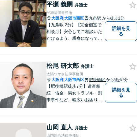
平瀬 義嗣
弁護士
平瀬法律事務所
大阪府
大阪市西区
九条駅
から徒歩1分
|
【九条駅 2分】【完全個室で
詳細を見
相談可】安心してご相談いた
る
だけるよう、親身になってお
話を伺うこと、専門的な事で
もわかりやすい言葉でご説明
することを心がけています。
松尾 研太郎
法律問題は時間の経過ととも
弁護士
に事態が悪化することが多い
太陽つかさ法律事務所
です。 お気軽にご相談くださ
大阪府
大阪市西区
肥後橋駅
から徒歩7分
|
い。
【肥後橋駅徒歩7分】遺産相
詳細を見
続・借金・男女トラブル・刑
る
事事件など、幅広いお困りご
とに対応◎事業会社での勤務
経験あり。依頼者様の立場に
立って、最善の解決へ導きま
山岡 直人
す。フットワークを活かし、
弁護士
迅速な解決へと尽力いたしま
山岡総合法律事務所