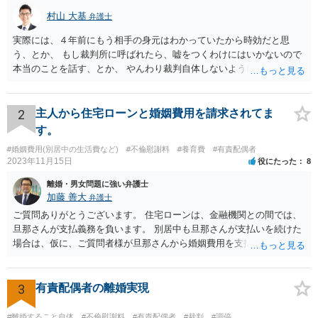
村山 大基
弁護士
実際には、４年前にもう相手の身元はわかっていたから時効だと思
う、とか、 もし裁判所に呼ばれたら、嘘をつくわけにはいかないので
本当のことを話す、とか、 やんわり裁判自体しないように説得するの
がいいと思います。
2
主人から住宅ローンと婚姻費用を請求されてま
す。
#婚姻費用(別居中の生活費など)
#不倫慰謝料
#養育費
#有責配偶者
2023年11月15日
役にたった
8
離婚・男女問題に強い弁護士
加藤 善大
弁護士
ご質問ありがとうございます。 住宅ローンは、金融機関との間では、
旦那さんが支払義務を負います。 別居中も旦那さんが支払いを続けた
場合は、仮に、ご質問者様が旦那さんから婚姻費用を支払ってもらう
場合の本来の婚姻費用から、 旦那さんが支払っている住宅ローンの一
部の額を引いた額が婚姻費用として支払われることになることが多い
です。 また、離婚をする際の財産分与において考慮されることもあり
3
有責配偶者の離婚実現
ます。 他方、旦那さんが住宅ローンを支払わなくなってしまう場合が
あります。 その場合に、ご質問者様が、その後もご自宅に住み続けた
#離婚すること自体
#不倫慰謝料
#有責配偶者
#裁判
#調停