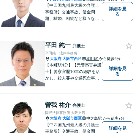
【中四国九州最大級の弁護士
詳細を見
事務所】交通事故、借金問
る
題、離婚、相続など様々な問
題について、「何度でも無
料」の相談を行っています！
まずはお気軽にご相談くださ
平田 純一
い！
弁護士
平田純一法律事務所
大阪府
大阪市西区
本町駅
から徒歩4分
|
【本町駅4分】【元警察官弁護
詳細を見
士】警察官歴10年の経験を活
る
かし、殺人罪や交通死亡事故
の遺族支援、性犯罪被害者支
援、社内犯罪（業務上横領・
詐欺）にも対応しておりま
曽我 祐介
す。男女問題や労働問題な
弁護士
ど、多岐に渡る分野に力を注
岡野法律事務所 大阪支店
いでおります。ぜひお気軽に
大阪府
大阪市西区
中之島駅
から徒歩7分
|
ご相談ください。
【中四国九州最大級の弁護士
詳細を見
事務所】交通事故、借金問