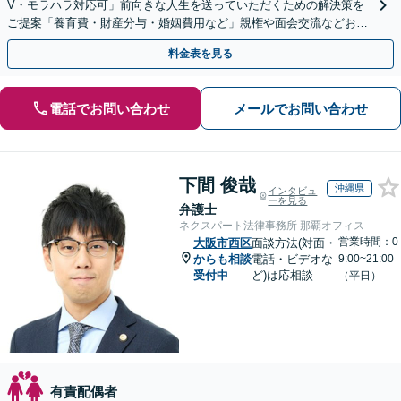
V・モラハラ対応可」前向きな人生を送っていただくための解決策を
ご提案「養育費・財産分与・婚姻費用など」親権や面会交流などお子
さまに関するお悩みも【子連れ相談可】【完全個室制】
料金表を見る
電話でお問い合わせ
メールでお問い合わせ
下間 俊哉
沖縄県
インタビュ
ーを見る
弁護士
ネクスパート法律事務所 那覇オフィス
営業時間：0
大阪市西区
面談方法(対面・
からも相談
電話・ビデオな
9:00~21:00
受付中
ど)は応相談
（平日）
有責配偶者