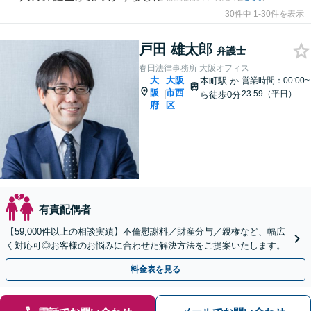
30件中 1-30件を表示
戸田 雄太郎
弁護士
春田法律事務所 大阪オフィス
大
大阪
本町駅
か
営業時間：00:00~
阪
市西
|
23:59（平日）
ら徒歩0分
府
区
有責配偶者
【59,000件以上の相談実績】不倫慰謝料／財産分与／親権など、幅広
く対応可◎お客様のお悩みに合わせた解決方法をご提案いたします。
料金表を見る