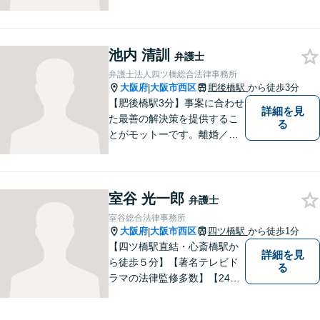
願いしてよかった」の声を頂
戴することを最大の喜びと考
えております。
池内 清訓
弁護士
弁護士法人四ツ橋総合法律事務所
大阪府
大阪市西区
肥後橋駅
から徒歩3分
|
【肥後橋駅3分】事案に合わせ
詳細を見
た最善の解決策を提供するこ
る
とがモットーです。離婚／交
通事故／不動産／企業法務な
ど、幅広い分野に柔軟に対応
してまいります。高い実行力
室谷 光一郎
で、皆様の抱えるお困りごと
弁護士
を解決へとスピーディに導き
室谷総合法律事務所
ます。
大阪府
大阪市西区
四ツ橋駅
から徒歩1分
|
【四ツ橋駅直結・心斎橋駅か
詳細を見
ら徒歩５分】【著名テレビド
る
ラマの法律監修多数】【24時
間メール問い合わせ受付】フ
ットワークの軽さ、スピーデ