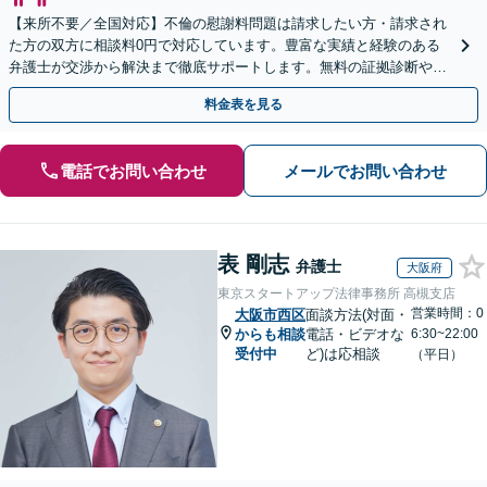
【来所不要／全国対応】不倫の慰謝料問題は請求したい方・請求され
た方の双方に相談料0円で対応しています。豊富な実績と経験のある
弁護士が交渉から解決まで徹底サポートします。無料の証拠診断や着
手金の返還保証もありますので安心してご相談ください。
料金表を見る
電話でお問い合わせ
メールでお問い合わせ
表 剛志
弁護士
大阪府
東京スタートアップ法律事務所 高槻支店
営業時間：0
大阪市西区
面談方法(対面・
からも相談
電話・ビデオな
6:30~22:00
受付中
ど)は応相談
（平日）