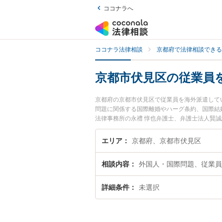
ココナラへ
ココナラ法律相談
京都府で法律相談できる
京都市伏見区の従業員
京都府の京都市伏見区で従業員を海外派遣して
問題に関係する国際離婚やハーグ条約、国際結
法律事務所の永禮 惇也弁護士、弁護士法人賢
発生した従業員を海外派遣している経営者・会
を検索したい』『初回相談無料で従業員を海外
エリア
京都府、京都市伏見区
す。
相談内容
外国人・国際問題、従業員
詳細条件
未選択