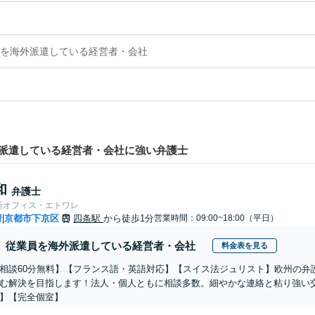
を海外派遣している経営者・会社
派遣している経営者・会社に強い弁護士
和
弁護士
所オフィス・エトワレ
府
京都市下京区
四条駅
から徒歩1分
営業時間：09:00~18:00（平日）
|
従業員を海外派遣している経営者・会社
料金表を見る
相談60分無料】【フランス語・英語対応】【スイス法ジュリスト】欧州の弁
む解決を目指します！法人・個人ともに相談多数。細やかな連絡と粘り強い交
】【完全個室】