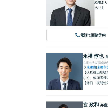
経験あり
あり】
電話で面談予約
永禮 惇也
弁護士法人賢誠総
京都府
京都市
|
【伏見桃山駅徒
なく、依頼者様
【休日・夜間対
玄 政和
弁護