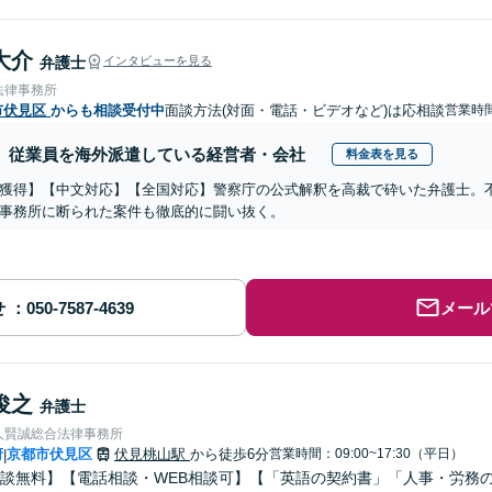
大介
弁護士
インタビューを見る
法律事務所
市伏見区
からも相談受付中
面談方法(対面・電話・ビデオなど)は応相談
営業時間
従業員を海外派遣している経営者・会社
料金表を見る
獲得】【中文対応】【全国対応】警察庁の公式解釈を高裁で砕いた弁護士。
事務所に断られた案件も徹底的に闘い抜く。
せ
メール
俊之
弁護士
人賢誠総合法律事務所
府
京都市伏見区
伏見桃山駅
から徒歩6分
営業時間：09:00~17:30（平日）
|
談無料】【電話相談・WEB相談可】【「英語の契約書」「人事・労務