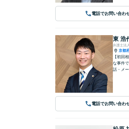
電話でお問い合わ
東 浩
弁護士法
京都
【初回相
な事件で
話・メー
電話でお問い合わ
松原 