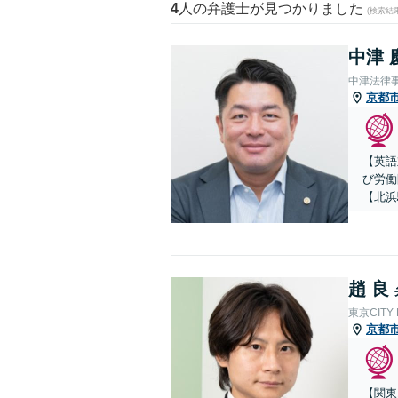
4
人の弁護士が見つかりました
(検索結
中津 
中津法律
京都
【英語
び労働
【北浜
趙 良
東京CITY
京都
【関東