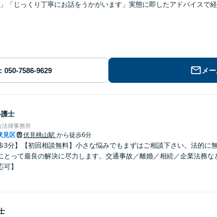
」「じっくり丁寧にお話をうかがいます」実態に即したアドバイスで経
メー
弁護士
合法律事務所
伏見区
伏見桃山駅
から徒歩6分
歩3分】【初回相談無料】小さな悩みでもまずはご相談下さい。法的に
にとって最良の解決に尽力します。交通事故／離婚／相続／企業法務な
応可】
士