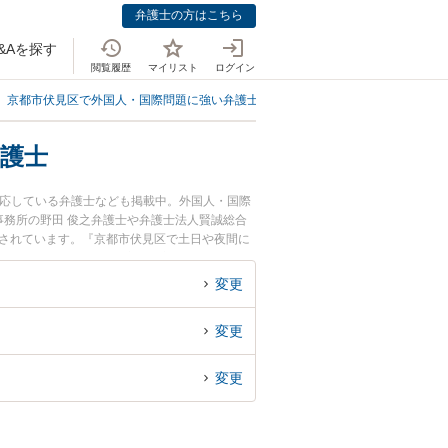
弁護士の方はこちら
&Aを探す
閲覧履歴
マイリスト
ログイン
京都市伏見区で外国人・国際問題に強い弁護士
京都市伏見区で従業員を海外
護士
対応している弁護士なども掲載中。外国人・国際
務所の野田 俊之弁護士や弁護士法人賢誠総合
目されています。『京都市伏見区で土日や夜間に
・会社のトラブル解決の実績豊富な近くの弁護士
たい』などでお困りの相談者さんにおすすめで
変更
変更
変更