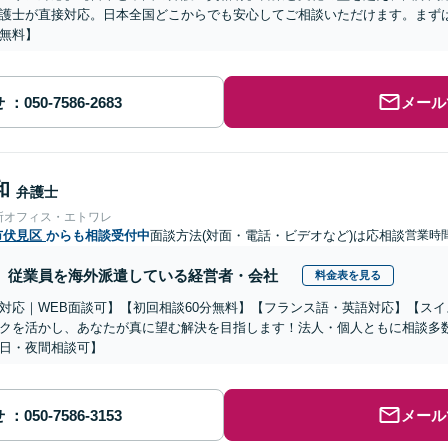
護士が直接対応。日本全国どこからでも安心してご相談いただけます。まず
無料】
せ
メール
和
弁護士
所オフィス・エトワレ
市伏見区
からも相談受付中
面談方法(対面・電話・ビデオなど)は応相談
営業時間
従業員を海外派遣している経営者・会社
料金表を見る
対応｜WEB面談可】【初回相談60分無料】【フランス語・英語対応】【ス
クを活かし、あなたが真に望む解決を目指します！法人・個人ともに相談多
日・夜間相談可】
せ
メール