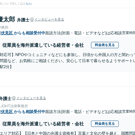
果について詳しくは
こちら
)
慶太郎
弁護士
インタビューを見る
事務所
市伏見区
からも相談受付中
面談方法(対面・電話・ビデオなど)は応相談
営業時間
従業員を海外派遣している経営者・会社
料金表を見る
対応可】NPOやコミュニティなどにも参加し、日頃から外国人の方と関わっ
問題など、お気軽にご相談ください。安心して日本で暮らせるようサポート
駅2分】
弁護士
インタビューを見る
 LIGHT法律事務所
市伏見区
からも相談受付中
面談方法(対面・電話・ビデオなど)は応相談
営業時間
従業員を海外派遣している経営者・会社
料金表を見る
エリア対応】【日本と中国の弁護士資格有】言葉と文化の壁を越え、国際問