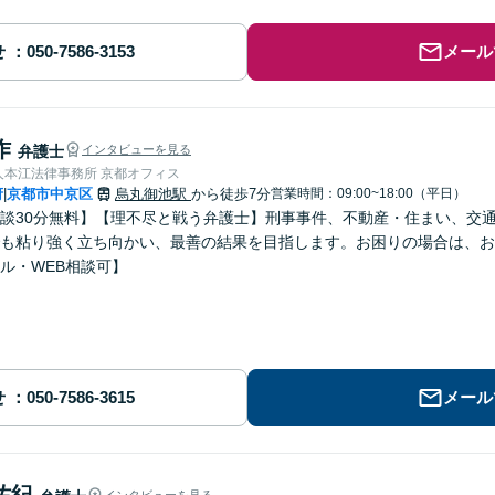
せ
メール
作
弁護士
インタビューを見る
人本江法律事務所 京都オフィス
府
京都市中京区
烏丸御池駅
から徒歩7分
営業時間：09:00~18:00（平日）
|
談30分無料】【理不尽と戦う弁護士】刑事事件、不動産・住まい、交
も粘り強く立ち向かい、最善の結果を目指します。お困りの場合は、お
ル・WEB相談可】
せ
メール
祐紀
インタビューを見る