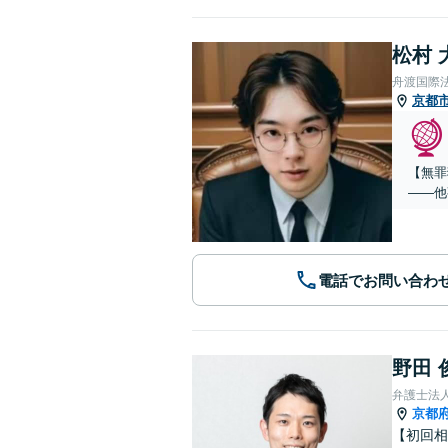
松村 
舟渡国際
京都
【無罪
——他
電話でお問い合わ
野田 
弁護士法
京都
【初回相