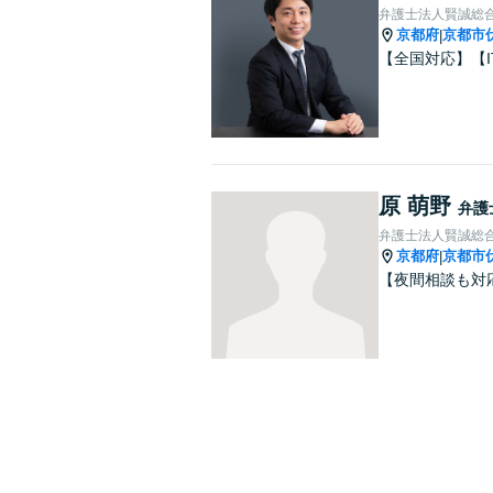
弁護士法人賢誠総
京都府
京都市
|
【全国対応】【
原 萌野
弁護
弁護士法人賢誠総
京都府
京都市
|
【夜間相談も対