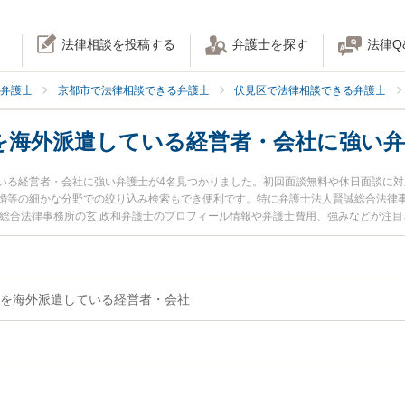
法律相談を投稿する
弁護士を探す
法律Q
弁護士
京都市で法律相談できる弁護士
伏見区で法律相談できる弁護士
を海外派遣している経営者・会社に強い弁
いる経営者・会社に強い弁護士が4名見つかりました。初回面談無料や休日面談に
婚等の細かな分野での絞り込み検索もでき便利です。特に弁護士法人賢誠総合法律事
誠総合法律事務所の玄 政和弁護士のプロフィール情報や弁護士費用、強みなどが注
社のトラブルを今すぐに弁護士に相談したい』『従業員を海外派遣している経営者
派遣している経営者・会社を法律相談できる京都市伏見区内の弁護士に相談予約し
を海外派遣している経営者・会社