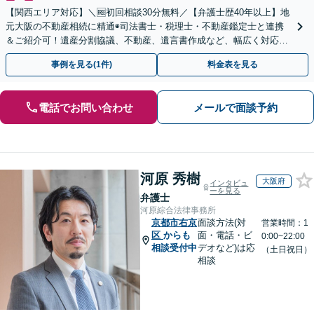
【関西エリア対応】＼🆓初回相談30分無料／【弁護士歴40年以上】地
元大阪の不動産相続に精通◉司法書士・税理士・不動産鑑定士と連携
＆ご紹介可！遺産分割協議、不動産、遺言書作成など、幅広く対応し
ます。お気軽にご相談ください
事例を見る(1件)
料金表を見る
電話でお問い合わせ
メールで面談予約
河原 秀樹
大阪府
インタビュ
ーを見る
弁護士
河原綜合法律事務所
京都市右京
面談方法(対
営業時間：1
区
からも
面・電話・ビ
0:00~22:00
相談受付中
デオなど)は応
（土日祝日）
相談