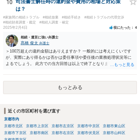
であれば、弁護士に相談し依頼されたら良いと思います。
10
司法書士解任時の違約金や費用の相場と対応策
は？
#家族間の相続トラブル
#相続放棄
#相続手続き
#相続トラブルの代理交渉
#相続財産調査・鑑定
#相続人調査・確定
2025年2月4日
役にたった
4
相続・遺言に強い弁護士
髙橋 俊太
弁護士
＞100万超えの違約金額はありえますか？ 一般的には考えにくいです
が、実際にあり得るかは否かは委任事項や委任後の業務処理状況等に
よるでしょう。 此方での当方回答は以上で終了となりますが、参考に
なりましたら幸いです。
もっとみる
近くの市区町村を選び直す
京都市内
京都市北区
京都市上京区
京都市左京区
京都市中京区
京都市東山区
京都市下京区
京都市南区
京都市右京区
京都市伏見区
京都市山科区
京都市西京区