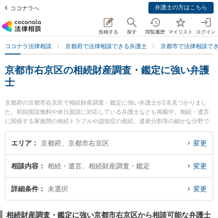
弁護士の方はこちら
ココナラへ
投稿する
探す
閲覧履歴
マイリスト
ログイン
ココナラ法律相談
京都府で法律相談できる弁護士
京都市で法律相談で
京都市右京区の相続財産調査・鑑定に強い弁護
士
京都府の京都市右京区で相続財産調査・鑑定に強い弁護士が2名見つかりまし
た。初回面談無料や休日面談に対応している弁護士なども掲載中。相続・遺言
に関係する家族間の相続トラブルや認知症の相続、遺産分割等の細かな分野で
の絞り込み検索もでき便利です。特に京都西法律事務所の中西 和宏弁護士や洛
彩総合法律事務所の河本 晃輔弁護士のプロフィール情報や弁護士費用、強みな
エリア
京都府、京都市右京区
変更
どが注目されています。『京都市右京区で土日や夜間に発生した相続財産調
査・鑑定のトラブルを今すぐに弁護士に相談したい』『相続財産調査・鑑定の
相談内容
相続・遺言、相続財産調査・鑑定
変更
トラブル解決の実績豊富な近くの弁護士を検索したい』『初回相談無料で相続
財産調査・鑑定を法律相談できる京都市右京区内の弁護士に相談予約したい』
などでお困りの相談者さんにおすすめです。
詳細条件
未選択
変更
相続財産調査・鑑定に強い京都市右京区から相談可能な弁護士