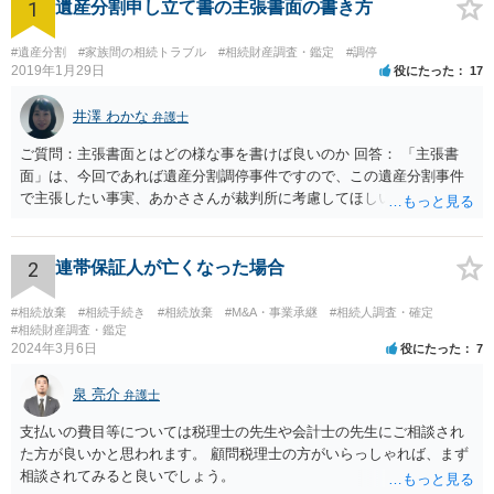
1
遺産分割申し立て書の主張書面の書き方
#遺産分割
#家族間の相続トラブル
#相続財産調査・鑑定
#調停
2019年1月29日
役にたった
17
井澤 わかな
弁護士
ご質問：主張書面とはどの様な事を書けば良いのか 回答： 「主張書
面」は、今回であれば遺産分割調停事件ですので、この遺産分割事件
で主張したい事実、あかささんが裁判所に考慮してほしいと思う、亡
くなった方・あかささん・お姉さん間の事情などを記入することにな
ります。 もし、主張したい事実や考慮してほしい事情に関連して
資料を持っているようであれば、主張書面とは別で提出できます。も
2
連帯保証人が亡くなった場合
し、お姉さんに見られたくないような資料がある場合、「非開示の希
望に関する申出書」と共に提出することも考えられます。 ご質問：書
#相続放棄
#相続手続き
#相続放棄
#M&A・事業承継
#相続人調査・確定
いた方が良い事と書かない方が良い事 回答： お姉さんが申立書の「申
#相続財産調査・鑑定
2024年3月6日
役にたった
7
立ての趣旨」のところに書いている遺産の分け方に対して意見があれ
ば、まずそれを書くとよいです。 次に「申立ての理由」のところに、
泉 亮介
なぜ調停を申し立てたのか(例えば、あかささんと話合いが出来ない／
弁護士
決裂した、など)や亡くなった方・あかささん・お姉さん間の事情やい
支払いの費目等については税理士の先生や会計士の先生にご相談され
きさつなどが書かれていると思うので、あかささんから見てそれは違
た方が良いかと思われます。 顧問税理士の方がいらっしゃれば、まず
うと感じるところは、どのように違うのか、など書くとよいです。 そ
相談されてみると良いでしょう。
の他、お姉さんの申立書には書かれていないけど、どのように遺産を