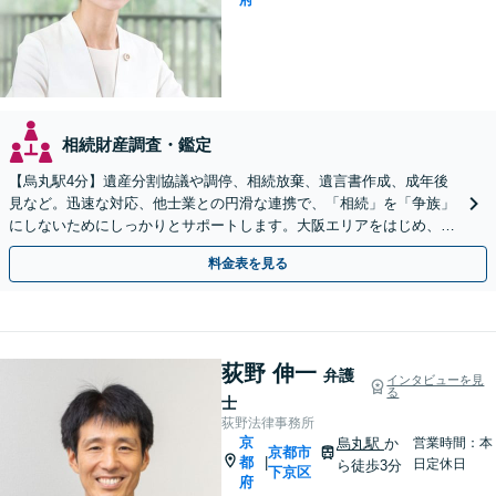
相続財産調査・鑑定
【烏丸駅4分】遺産分割協議や調停、相続放棄、遺言書作成、成年後
見など。迅速な対応、他士業との円滑な連携で、「相続」を「争族」
にしないためにしっかりとサポートします。大阪エリアをはじめ、出
張相談も対応します【Web面談可】【初回相談無料】
料金表を見る
荻野 伸一
弁護
インタビューを見
る
士
荻野法律事務所
京
烏丸駅
か
営業時間：本
京都市
都
|
日定休日
ら徒歩3分
下京区
府