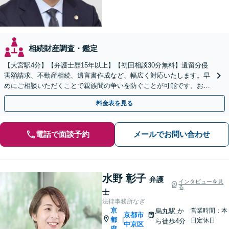
相続財産調査・鑑定
【大宮駅4分】【弁護士歴15年以上】【初回相談30分無料】遺留分侵
害額請求、不動産相続、遺言書作成など、幅広く対応いたします。早
めにご相談いただくことで親族間の争いを防ぐことが可能です。おひ
とりで悩まず、まずは弁護士にご相談ください。
料金表を見る
電話で面談予約
メールでお問い合わせ
水野 彰子
弁護
インタビューを見
る
士
法律事務所なぎ
京
烏丸駅
か
営業時間：本
京都市
都
|
日定休日
ら徒歩4分
中京区
府