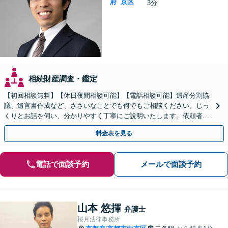
府
京区
3分
相続財産調査・鑑定
【初回相談無料】【休日夜間相談可能】【電話相談可能】遺産分割協
議、遺言書作成など、ささいなことでも何でもご相談ください。じっ
くりとお話を伺い、分かりやすく丁寧にご説明いたします。依頼者の
方の利益を最大化するために尽力いたします。
料金表を見る
電話で面談予約
メールで面談予約
山本 悠揮
弁護士
桜月法律事務所