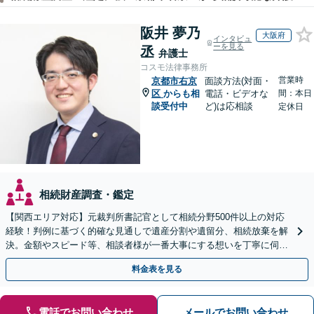
阪井 夢乃
大阪府
インタビュ
ーを見る
丞
弁護士
コスモ法律事務所
営業時
京都市右京
面談方法(対面・
区
からも相
電話・ビデオな
間：本日
談受付中
ど)は応相談
定休日
相続財産調査・鑑定
【関西エリア対応】元裁判所書記官として相続分野500件以上の対応
経験！判例に基づく的確な見通しで遺産分割や遺留分、相続放棄を解
決。金額やスピード等、相談者様が一番大事にする想いを丁寧に伺い
最善の解決策を提案【WEB面談可】
料金表を見る
電話でお問い合わせ
メールでお問い合わせ