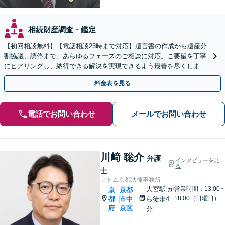
相続財産調査・鑑定
【初回相談無料】【電話相談23時まで対応】遺言書の作成から遺産分
割協議、調停まで、あらゆるフェーズのご相談に対応。ご要望を丁寧
にヒアリングし、納得できる解決を実現できるよう最善を尽くします
【夜間・休日対応可】【西大路御池駅徒歩1分】
料金表を見る
電話でお問い合わせ
メールでお問い合わせ
川﨑 聡介
弁護
インタビューを見
る
士
アトム京都法律事務所
大宮駅
か
営業時間：13:00~
京
京都
18:00（日曜日）
都
市中
ら徒歩4
|
府
京区
分