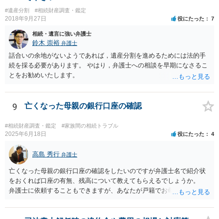
#遺産分割
#相続財産調査・鑑定
2018年9月27日
役にたった
7
相続・遺言に強い弁護士
鈴木 崇裕
弁護士
話合いの余地がないようであれば，遺産分割を進めるためには法的手
続を採る必要があります。 やはり，弁護士への相談を早期になさるこ
とをお勧めいたします。
9
亡くなった母親の銀行口座の確認
#相続財産調査・鑑定
#家族間の相続トラブル
2025年6月18日
役にたった
4
高島 秀行
弁護士
亡くなった母親の銀行口座の確認をしたいのですが弁護士名で紹介状
をおくれば口座の有無、残高について教えてもらえるでしょうか。
弁護士に依頼することもできますが、あなたが戸籍でお母さんの相続
人であり、相続人本人であることなどを証明すれば、口座の有無や残
高は教えてくれると思います。 自分ではよくわからないということ