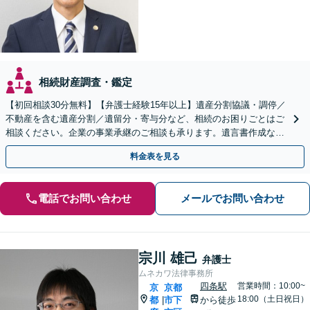
相続財産調査・鑑定
【初回相談30分無料】【弁護士経験15年以上】遺産分割協議・調停／
不動産を含む遺産分割／遺留分・寄与分など、相続のお困りごとはご
相談ください。企業の事業承継のご相談も承ります。遺言書作成など
生前対策もサポート【烏丸駅3分】【Web面談可】
料金表を見る
電話でお問い合わせ
メールでお問い合わせ
宗川 雄己
弁護士
ムネカワ法律事務所
四条駅
営業時間：10:00~
京
京都
18:00（土日祝日）
都
市下
から徒歩
|