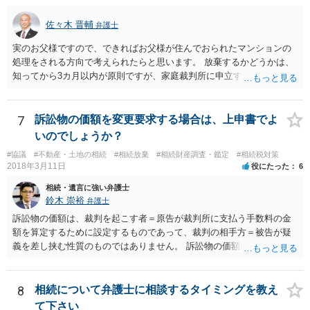
佐々木 晋輔
弁護士
実のお父様ですので、できればお父様が住んでおられたマンションの
処理をされる方向で考えられたらと思います。 放棄するかどうかは、
知ってから3カ月以内が原則ですが、家庭裁判所に申立すれば3カ月の
期間を伸長することができます。 その間に、財産の状況を調査して、
放棄するかどうか決めることができます。 銀行やサラ金が数年も放置
することはありませんので、数年後に借金が発見される可能性はほぼ
7
訴訟物の価額を変更要求する場合は、上申書でよ
ありません。 なお、私が扱った相続放棄を検討していた案件で、期間
いのでしょうか？
伸長して調査したところ、サラ金に対する過払金など相当な財産が見
#協議
#不動産・土地の相続
#相続放棄
#相続財産調査・鑑定
#相続税対策
つかったため相続したという事例がありました。
2018年3月11日
役にたった
6
相続・遺言に強い弁護士
鈴木 崇裕
弁護士
訴訟物の価額は、裁判を起こす者＝原告が裁判所に支払う手数料の金
額を算定するために設定するものであって、裁判の相手方＝被告が疑
義を差し挟む性質のものではありません。 訴訟物の価額自体が裁判の
目的（審理の対象）となることもありませんので、上申書や証拠を出
したとしても、変更されることはありません。
8
相続について弁護士に相談するタイミングを教え
て下さい