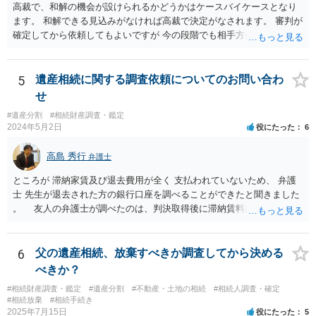
報酬基準を踏まえて価格設定している弁護士は一定数いると思います
高裁で、和解の機会が設けられるかどうかはケースバイケースとなり
ので、それが一応の目安となるでしょう。
ます。 和解できる見込みがなければ高裁で決定がなされます。 審判が
確定してから依頼してもよいですが 今の段階でも相手方の連絡が迷惑
であれば 弁護士に依頼してもよいと思います。
5
遺産相続に関する調査依頼についてのお問い合わ
せ
#遺産分割
#相続財産調査・鑑定
2024年5月2日
役にたった
6
高島 秀行
弁護士
ところが 滞納家賃及び退去費用が全く 支払われていないため、 弁護
士 先生が退去された方の銀行口座を調べることができたと聞きました
。 友人の弁護士が調べたのは、判決取得後に滞納賃料回収のため
に、預金の有無及び残高の開示を求めたもので 判決を取るために、
預金の入出金履歴を調べたわけではありません。 残念ながら、事案
や目的も異なりますし、開示の内容も異なります。
6
父の遺産相続、放棄すべきか調査してから決める
べきか？
#相続財産調査・鑑定
#遺産分割
#不動産・土地の相続
#相続人調査・確定
#相続放棄
#相続手続き
2025年7月15日
役にたった
5