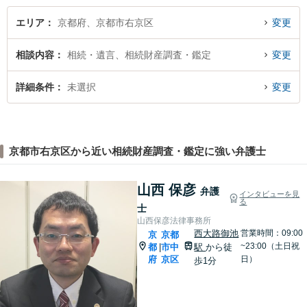
エリア
京都府、京都市右京区
変更
相談内容
相続・遺言、相続財産調査・鑑定
変更
詳細条件
未選択
変更
京都市右京区から近い相続財産調査・鑑定に強い弁護士
山西 保彦
弁護
インタビューを見
る
士
山西保彦法律事務所
西大路御池
営業時間：09:00
京
京都
~23:00（土日祝
都
市中
駅
から徒
|
府
京区
日）
歩1分