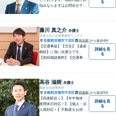
る
悩みならまずはお問合せ下さ
い。
藤川 真之介
弁護士
弁護士法人法律事務所リンクス
京都府
京都市下京区
烏丸駅
から徒歩4分
|
【交通事故】【労災】【遺産
詳細を見
相続】に強い弁護士です。
る
【初回相談無料】【交通事故
電話相談可】【相続ウェブ相
談可】で対応させて頂きま
す。【烏丸駅徒歩４分 四条駅
徒歩５分】の法律事務所リン
高谷 滋樹
弁護士
クスの代表弁護士で【弁護士
都総合法律事務所
経験１０年以上】になりま
京都府
京都市中京区
四条駅
から徒歩5分
|
す。
【四条駅近く】【年中無休・
詳細を見
夜間休日対応！】【個人・法
る
人両対応！】不動産をお持ち
の方も、宅建資格者の弊所に