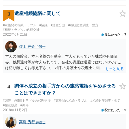
分けるかを決めるについてあかささんが重要だと考える事情があれば
(例えば、○○のときにお姉さんは亡くなった方からお金を援助してもら
3
遺産相続協議に関して
った等)、それも書くとよいです。 書かない方が良いと思うことは、遺
産分割に関係ない(と思われる)いきさつを沢山盛り込むことだと考えま
#家族間の相続トラブル
#協議
#遺産分割
#相続財産調査・鑑定
す(あくまで遺産分割に関係することに留める方が、裁判所や調停委員
#相続トラブルの代理交渉
の方に事情を理解してもらいやすいと思います)。
2022年6月21日
役にたった
7
佐山 亮介
弁護士
本人の預貯金、本人名義の不動産、本人がもっていた株式や有価証
券、仮想通貨等が考えられます。会社の資産は遺産ではないのでそこ
は切り離してお考え下さい。 相手の弁護士や税理士に頼んでも守秘義
務を理由に断られる可能性が高いです。 資料は調停を起こしてから任
意に開示を求め、応じなければ「調査嘱託」という手続きを使って銀
行等に照会をかけることになるでしょう。 不動産は、相続登記が済ん
4
調停不成立の相手方からの迷惑電話をやめさせる
でいなければ市役所ないし区役所に、お子様と義父様のつながりがわ
ことはできますか？
かる戸籍一式を揃えてもちこみ、「名寄せ」という手続きをすると、
#調停
#相続トラブルの代理交渉
#家族間の相続トラブル
#相続財産調査・鑑定
分かると思います。遺産分割協議書の偽造等により既に相続登記され
#相続放棄
#調停
てしまっている場合は、住所などに当たりをつけて登記名義を調べて
2018年11月2日
役にたった
9
探すことになるでしょう。 代理人弁護士を立てられるのはおすすめで
すが、現代では、各々が自由に価格設定をしていますので、特に相場
高島 秀行
弁護士
はお示しできません。ただし、かつて日本弁護士連合会が設けていた