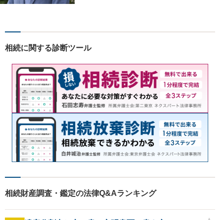
御相談ください！【LINE・Zo
om・オンライン相談に対応】
【24時間予約受付】【出張相
談可能】【弁護士保険（特
相続に関する診断ツール
約）全社対応いたします】
相続財産調査・鑑定の法律Q&Aランキング