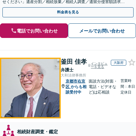
せください」遺産分割／相続放棄／相続人調査／遺留分侵害額請求／
登記など【休日・夜間面談可】【分割払い対応】
料金表を見る
電話でお問い合わせ
メールでお問い合わせ
釜田 佳孝
大阪府
インタビュ
ーを見る
弁護士
大和法律事務所
営業時
京都市右京
面談方法(対面・
区
からも相
電話・ビデオな
間：本日
談受付中
ど)は応相談
定休日
相続財産調査・鑑定