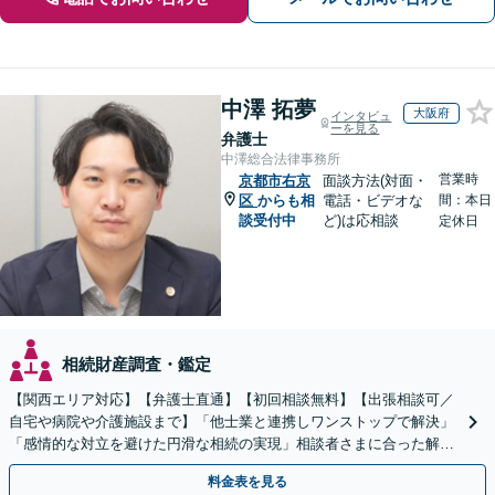
中澤 拓夢
大阪府
インタビュ
ーを見る
弁護士
中澤総合法律事務所
営業時
京都市右京
面談方法(対面・
区
からも相
電話・ビデオな
間：本日
談受付中
ど)は応相談
定休日
相続財産調査・鑑定
【関西エリア対応】【弁護士直通】【初回相談無料】【出張相談可／
自宅や病院や介護施設まで】「他士業と連携しワンストップで解決」
「感情的な対立を避けた円滑な相続の実現」相談者さまに合った解決
のプランをご提案
料金表を見る