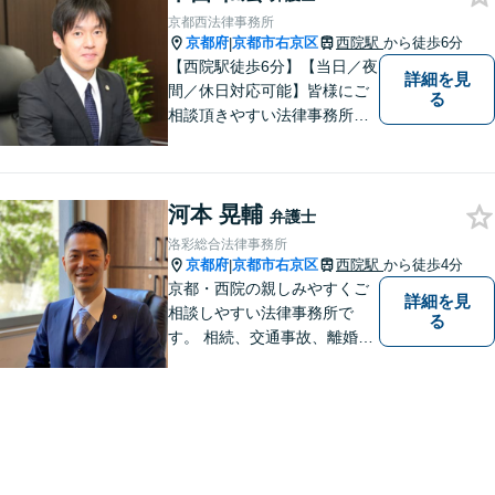
京都西法律事務所
京都府
京都市右京区
西院駅
から徒歩6分
|
【西院駅徒歩6分】【当日／夜
詳細を見
間／休日対応可能】皆様にご
る
相談頂きやすい法律事務所を
目指します。交通事故／借金
問題／相続問題／離婚問題な
ど、幅広い法律トラブルに対
河本 晃輔
応可能。【法テラス利用可】
弁護士
ご相談者様に寄り添って対
洛彩総合法律事務所
応。お悩みの方はお気軽にご
京都府
京都市右京区
西院駅
から徒歩4分
|
相談ください。
京都・西院の親しみやすくご
詳細を見
相談しやすい法律事務所で
る
す。 相続、交通事故、離婚、
不動産、債務整理などに幅広
くご対応しています。