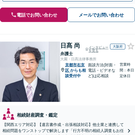
電話でお問い合わせ
メールでお問い合わせ
日髙 尚
大阪府
インタビュー
を見る
弁護士
大園・日髙法律事務所
営業時
京都市右京
面談方法(対面・
区
からも相
電話・ビデオな
間：本日
談受付中
ど)は応相談
定休日
相続財産調査・鑑定
【関西エリア対応】【遺言書作成・出張相談対応】他士業と連携して
相続問題をワンストップで解決します「行方不明の相続人調査もお任