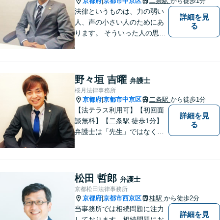
京都府
京都市中京区
二条駅
から徒歩1分
|
法律というものは、力の弱い
詳細を見
人、声の小さい人のためにあ
る
ります。 そういった人の思い
に真摯に耳を傾けて、「相談
してよかった」「頼んでよか
った」と思って頂ける解決を
目指します。
野々垣 吉曜
弁護士
桜月法律事務所
京都府
京都市中京区
二条駅
から徒歩1分
|
【法テラス利用可】【初回面
詳細を見
談無料】【二条駅 徒歩1分】
る
弁護士は「先生」ではなく、
ご依頼者様の悩みや紛争を一
緒に解決していく「パートナ
ー」です。弁護士事務所は敷
居が高いと思っていらっしゃ
松田 哲郎
弁護士
る方こそ、是非一度ご相談く
京都松田法律事務所
ださい。
京都府
京都市西京区
桂駅
から徒歩2分
|
当事務所では相続問題に注力
詳細を見
しております。相続問題にお