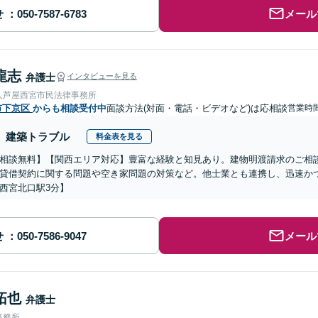
せ
メール
龍志
弁護士
インタビューを見る
人芦屋西宮市民法律事務所
市下京区
からも相談受付中
面談方法(対面・電話・ビデオなど)は応相談
営業時間
建築トラブル
料金表を見る
相談無料】【関西エリア対応】豊富な経験と知見あり。建物明渡請求のご相
貸借契約に関する問題や空き家問題の対策など。他士業とも連携し、迅速か
西宮北口駅3分】
せ
メール
拓也
弁護士
事務所