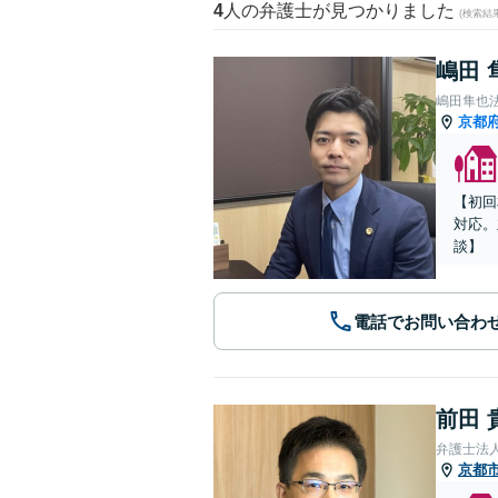
4
人の弁護士が見つかりました
(検索結
嶋田 
嶋田隼也
京都
【初回
対応。
談】
電話でお問い合わ
前田 
弁護士法
京都