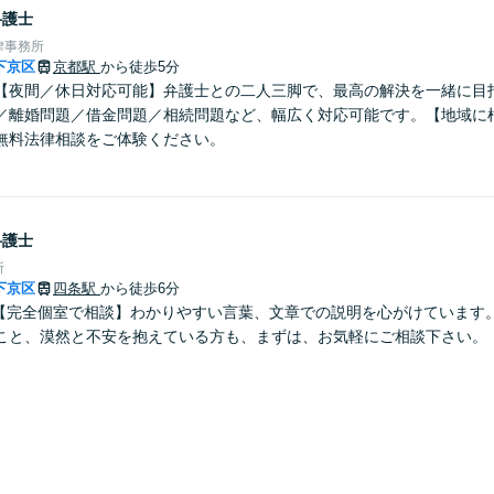
弁護士
律事務所
下京区
京都駅
から徒歩5分
【夜間／休日対応可能】弁護士との二人三脚で、最高の解決を一緒に目
／離婚問題／借金問題／相続問題など、幅広く対応可能です。【地域に
無料法律相談をご体験ください。
弁護士
所
下京区
四条駅
から徒歩6分
】【完全個室で相談】わかりやすい言葉、文章での説明を心がけています
こと、漠然と不安を抱えている方も、まずは、お気軽にご相談下さい。