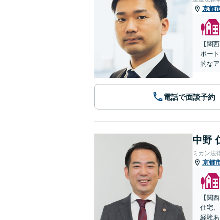
京都
【関西
ポート
的なア
電話で面談予約
中野 
ミカン法
京都
【関西
住宅、
経験あ