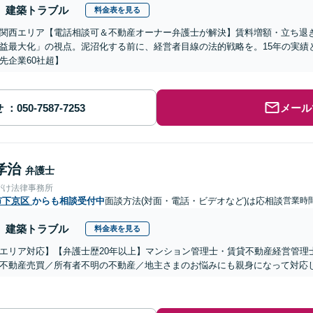
建築トラブル
料金表を見る
関西エリア【電話相談可＆不動産オーナー弁護士が解決】賃料増額・立ち退
益最大化」の視点。泥沼化する前に、経営者目線の法的戦略を。15年の実績
先企業60社超】
せ
メール
孝治
弁護士
がけ法律事務所
市下京区
からも相談受付中
面談方法(対面・電話・ビデオなど)は応相談
営業時間
建築トラブル
料金表を見る
エリア対応】【弁護士歴20年以上】マンション管理士・賃貸不動産経営管理
不動産売買／所有者不明の不動産／地主さまのお悩みにも親身になって対応