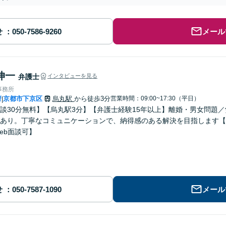
せ
メール
伸一
弁護士
インタビューを見る
事務所
府
京都市下京区
烏丸駅
から徒歩3分
営業時間：09:00~17:30（平日）
|
談30分無料】【烏丸駅3分】【弁護士経験15年以上】離婚・男女問題
あり。丁寧なコミュニケーションで、納得感のある解決を目指します【
eb面談可】
せ
メール