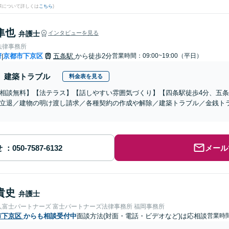
果について詳しくは
こちら
)
隼也
弁護士
インタビューを見る
法律事務所
府
京都市下京区
五条駅
から徒歩2分
営業時間：09:00~19:00（平日）
|
建築トラブル
料金表を見る
相談無料】【法テラス】【話しやすい雰囲気づくり】【四条駅徒歩4分、五条
立退／建物の明け渡し請求／各種契約の作成や解除／建築トラブル／金銭ト
せ
メール
貴史
弁護士
人富士パートナーズ 富士パートナーズ法律事務所 福岡事務所
市下京区
からも相談受付中
面談方法(対面・電話・ビデオなど)は応相談
営業時間