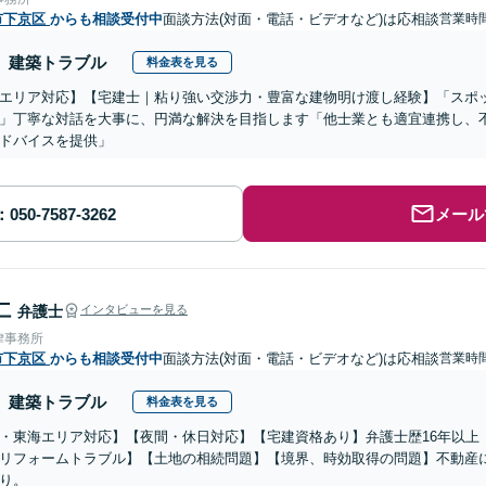
市下京区
からも相談受付中
面談方法(対面・電話・ビデオなど)は応相談
営業時間
建築トラブル
料金表を見る
エリア対応】【宅建士｜粘り強い交渉力・豊富な建物明け渡し経験】「スポ
」丁寧な対話を大事に、円満な解決を目指します「他士業とも適宜連携し、
ドバイスを提供」
メール
仁
弁護士
インタビューを見る
律事務所
市下京区
からも相談受付中
面談方法(対面・電話・ビデオなど)は応相談
営業時間
建築トラブル
料金表を見る
・東海エリア対応】【夜間・休日対応】【宅建資格あり】弁護士歴16年以上
リフォームトラブル】【土地の相続問題】【境界、時効取得の問題】不動産
り。