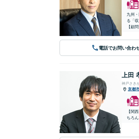
九州・
る「収
【顧問
電話でお問い合わ
上田 
神戸さき
京都
【関西
ちろん