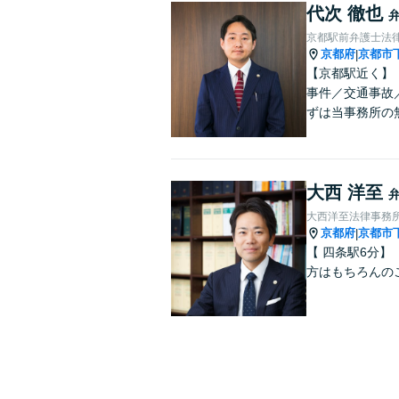
代次 徹也
京都駅前弁護士法
京都府
京都市
|
【京都駅近く】
事件／交通事故
ずは当事務所の
大西 洋至
大西洋至法律事務
京都府
京都市
|
【 四条駅6分
方はもちろんの