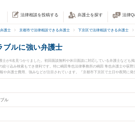
法律相談を投稿する
弁護士を探す
法律Q
弁護士
京都市で法律相談できる弁護士
下京区で法律相談できる弁護士
ラブルに強い弁護士
護士が4名見つかりました。初回面談無料や休日面談に対応している弁護士なども
の絞り込み検索もでき便利です。特に嶋田隼也法律事務所の嶋田 隼也弁護士や荻野
情報や弁護士費用、強みなどが注目されています。『京都市下京区で土日や夜間に発
決の実績豊富な近くの弁護士を検索したい』『初回相談無料で建築トラブルを法律
す。
ブル