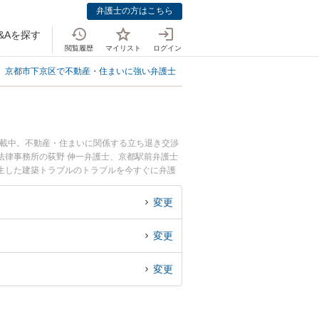
弁護士の方はこちら
&Aを探す
閲覧履歴
マイリスト
ログイン
京都市下京区で不動産・住まいに強い弁護士
京都市下京区で建築トラブルに
掲載中。不動産・住まいに関係する立ち退き交渉
法律事務所の荻野 伸一弁護士、京都駅前弁護士
生した建築トラブルのトラブルを今すぐに弁護
相談できる京都市下京区内の弁護士に相談予約し
変更
変更
変更