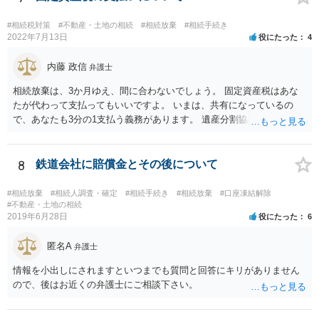
る程度の金額に留まると考えた方がよいです。 もし、相続人の皆さん
に葬儀費用を支出する経済力がなく、質素な葬儀を行った費用であれ
#相続税対策
#不動産・土地の相続
#相続放棄
#相続手続き
ば相続財産から支出しても単純承認と認められない可能性が高いの
2022年7月13日
役にたった
4
で、相続放棄申述が受理される可能性も高いと思います。
内藤 政信
弁護士
相続放棄は、3か月ゆえ、間に合わないでしょう。 固定資産税はあな
たが代わって支払ってもいいですよ。 いまは、共有になっているの
で、あなたも3分の1支払う義務があります。 遺産分割協議をして、不
動産取得者を決めて、相続登記する必要があります。 登記名義人に支
払い義務があります。
8
鉄道会社に賠償金とその後について
#相続放棄
#相続人調査・確定
#相続手続き
#相続放棄
#口座凍結解除
#不動産・土地の相続
2019年6月28日
役にたった
6
匿名A
弁護士
情報を小出しにされますといつまでも質問と回答にキリがありません
ので、後はお近くの弁護士にご相談下さい。