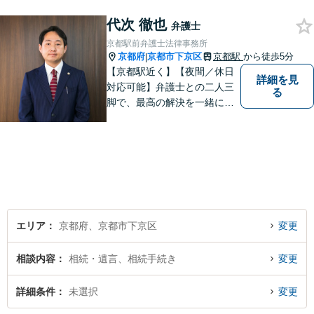
す。【烏丸駅徒歩４分 四条駅
代次 徹也
徒歩５分】の法律事務所リン
弁護士
クスの代表弁護士で【弁護士
京都駅前弁護士法律事務所
経験１０年以上】になりま
京都府
京都市下京区
京都駅
から徒歩5分
|
す。
【京都駅近く】【夜間／休日
詳細を見
対応可能】弁護士との二人三
る
脚で、最高の解決を一緒に目
指しましょう。刑事事件／交
通事故／離婚問題／借金問題
／相続問題など、幅広く対応
可能です。【地域に根ざした
弁護士】まずは当事務所の無
料法律相談をご体験くださ
い。
エリア
京都府、京都市下京区
変更
相談内容
相続・遺言、相続手続き
変更
詳細条件
未選択
変更