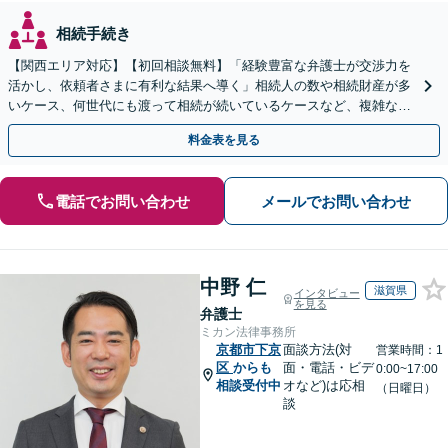
相続手続き
【関西エリア対応】【初回相談無料】「経験豊富な弁護士が交渉力を
活かし、依頼者さまに有利な結果へ導く」相続人の数や相続財産が多
いケース、何世代にも渡って相続が続いているケースなど、複雑な事
案でも対応！協議、調停、審判どのフェーズからも相談可
料金表を見る
電話でお問い合わせ
メールでお問い合わせ
中野 仁
滋賀県
インタビュー
を見る
弁護士
ミカン法律事務所
京都市下京
面談方法(対
営業時間：1
区
からも
面・電話・ビデ
0:00~17:00
相談受付中
オなど)は応相
（日曜日）
談