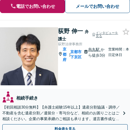
電話でお問い合わせ
メールでお問い合わせ
荻野 伸一
弁
インタビューを
見る
護士
荻野法律事務所
京
烏丸駅
か
営業時間：本
京都市
都
|
日定休日
ら徒歩3分
下京区
府
相続手続き
【初回相談30分無料】【弁護士経験15年以上】遺産分割協議・調停／
不動産を含む遺産分割／遺留分・寄与分など、相続のお困りごとはご
相談ください。企業の事業承継のご相談も承ります。遺言書作成など
生前対策もサポート【烏丸駅3分】【Web面談可】
料金表を見る