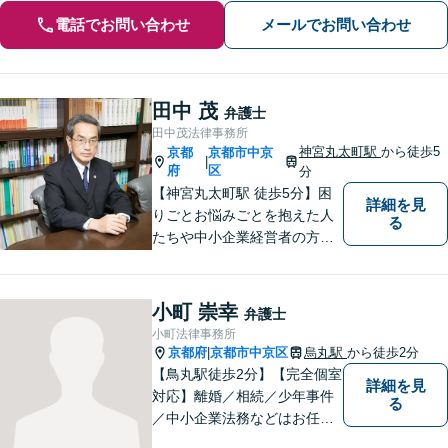
電話でお問い合わせ
メールでお問い合わせ
田中 茂
弁護士
田中茂法律事務所
神宮丸太町駅
から徒歩5
京都
京都市中京
|
府
区
分
【神宮丸太町駅 徒歩5分】困
詳細を見
りごとお悩みごとを抱えた人
る
たちや中小企業経営者の方々
に寄り添い、迅速、的確、丁
寧をモットーとして全力でそ
の解決にあたります。どんな
小町 崇幸
弁護士
に困難でも、常に明るく、前
小町法律事務所
向きな気持ちをもって、ご依
京都府
京都市中京区
烏丸駅
から徒歩2分
|
頼者様とともにより良い解決
【鳥丸駅徒歩2分】【完全個室
詳細を見
を目指します。
対応】離婚／相続／少年事件
る
／中小企業法務などはお任せ
ください。相談者様の状況を