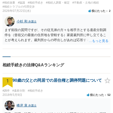
#相続放棄
#協議
#相続手続き
#相続人調査・確定
#不動産・土地の相続
#相続トラブルの代理交渉
2026年07月22日(水)
役にたった
2
小杉 和
弁護士
まず前段の質問ですが、その従兄弟の方々を相手方とする遺産分割調
停を（曾祖父の最後の住所地を管轄する）家庭裁判所に申し立てるこ
とが考えられます。裁判所からの呼出しがあれば応答する可能性がま
だあるのではないでしょうか。 後段の質問については、相続放棄は可
能と思われます。時間が思った以上にないので必要書類をてきぱきと
揃える必要があります。その点是非御注意ください。
相続手続きの法律Q&Aランキング
1
90歳の父との同居での居住権と調停問題について
#調停
#遺産分割
#相続手続き
2018年5月9日
役にたった
52
峰岸 泉
弁護士