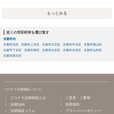
り、会社側は請求できない可能性が高そうです。
もっとみる
近くの市区町村を選び直す
京都市内
京都市北区
京都市上京区
京都市左京区
京都市中京区
京都市東山区
京都市下京区
京都市南区
京都市右京区
京都市伏見区
京都市山科区
京都市西京区
ココナラ法律相談について
ココナラ法律相談とは
ご意見・ご要望
法律Q&A
利用規約
法律相談コラム
プライバシーポリシー