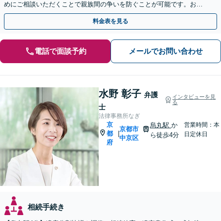
めにご相談いただくことで親族間の争いを防ぐことが可能です。おひ
とりで悩まず、まずは弁護士にご相談ください。
料金表を見る
電話で面談予約
メールでお問い合わせ
水野 彰子
弁護
インタビューを見
る
士
法律事務所なぎ
京
烏丸駅
か
営業時間：本
京都市
都
|
日定休日
ら徒歩4分
中京区
府
相続手続き