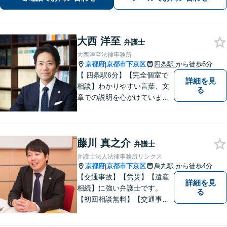
件などお任せ【WEB対応｜休日・夜間
相談可】
大西 洋至
弁護士
大西洋至法律事務所
京都府
京都市下京区
四条駅
から徒歩6分
|
【 四条駅6分】【完全個室で
詳細を見
相談】わかりやすい言葉、文
る
章での説明を心がけていま
す。相談内容が明確な方はも
ちろんのこと、漠然と不安を
抱えている方も、まずは、お
藤川 真之介
気軽にご相談下さい。
弁護士
弁護士法人法律事務所リンクス
京都府
京都市下京区
烏丸駅
から徒歩4分
|
【交通事故】【労災】【遺産
詳細を見
相続】に強い弁護士です。
る
【初回相談無料】【交通事故
電話相談可】【相続ウェブ相
談可】で対応させて頂きま