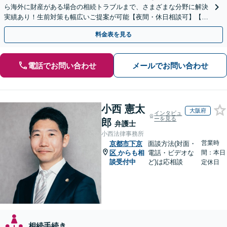
ら海外に財産がある場合の相続トラブルまで、さまざまな分野に解決
実績あり！生前対策も幅広いご提案が可能【夜間・休日相談可】【完
全個室】
料金表を見る
電話でお問い合わせ
メールでお問い合わせ
小西 憲太
大阪府
インタビュ
ーを見る
郎
弁護士
小西法律事務所
営業時
京都市下京
面談方法(対面・
区
からも相
電話・ビデオな
間：本日
談受付中
ど)は応相談
定休日
相続手続き