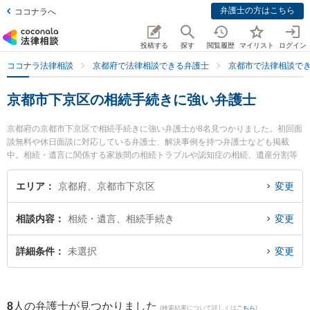
弁護士の方はこちら
ココナラへ
投稿する
探す
閲覧履歴
マイリスト
ログイン
ココナラ法律相談
京都府で法律相談できる弁護士
京都市で法律相談で
京都市下京区の相続手続きに強い弁護士
京都府の京都市下京区で相続手続きに強い弁護士が8名見つかりました。初回面
談無料や休日面談に対応している弁護士、解決事例を持つ弁護士なども掲載
中。相続・遺言に関係する家族間の相続トラブルや認知症の相続、遺産分割等
の細かな分野での絞り込み検索もでき便利です。特に嶋田隼也法律事務所の嶋
田 隼也弁護士や荻野法律事務所の荻野 伸一弁護士、ムネカワ法律事務所の宗川
エリア
京都府、京都市下京区
変更
雄己弁護士のプロフィール情報や弁護士費用、強みなどが注目されています。
『京都市下京区で土日や夜間に発生した相続手続きのトラブルを今すぐに弁護
相談内容
相続・遺言、相続手続き
変更
士に相談したい』『相続手続きのトラブル解決の実績豊富な近くの弁護士を検
索したい』『初回相談無料で相続手続きを法律相談できる京都市下京区内の弁
護士に相談予約したい』などでお困りの相談者さんにおすすめです。
詳細条件
未選択
変更
8
人の弁護士が見つかりました
(検索結果について詳しくは
こちら
)