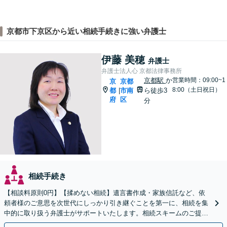
京都市下京区から近い相続手続きに強い弁護士
伊藤 美穂
弁護士
弁護士法人心 京都法律事務所
京都駅
か
営業時間：09:00~1
京
京都
8:00（土日祝日）
都
市南
ら徒歩3
|
府
区
分
相続手続き
【相談料原則0円】【揉めない相続】遺言書作成・家族信託など、依
頼者様のご意思を次世代にしっかり引き継ぐことを第一に、相続を集
中的に取り扱う弁護士がサポートいたします。相続スキームのご提案
から遺言執行まで責任を持って対応させていただきます。