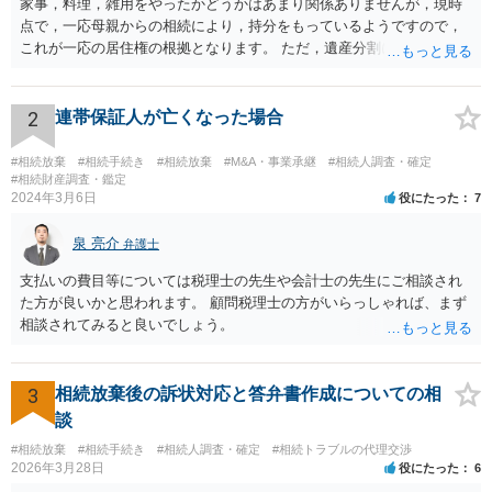
家事，料理，雑用をやったかどうかはあまり関係ありませんが，現時
点で，一応母親からの相続により，持分をもっているようですので，
これが一応の居住権の根拠となります。 ただ，遺産分割により，母の
持分を父親が取得した場合，住み続けるのは難しいかも知れません。
2
連帯保証人が亡くなった場合
#相続放棄
#相続手続き
#相続放棄
#M&A・事業承継
#相続人調査・確定
#相続財産調査・鑑定
2024年3月6日
役にたった
7
泉 亮介
弁護士
支払いの費目等については税理士の先生や会計士の先生にご相談され
た方が良いかと思われます。 顧問税理士の方がいらっしゃれば、まず
相談されてみると良いでしょう。
3
相続放棄後の訴状対応と答弁書作成についての相
談
#相続放棄
#相続手続き
#相続人調査・確定
#相続トラブルの代理交渉
2026年3月28日
役にたった
6