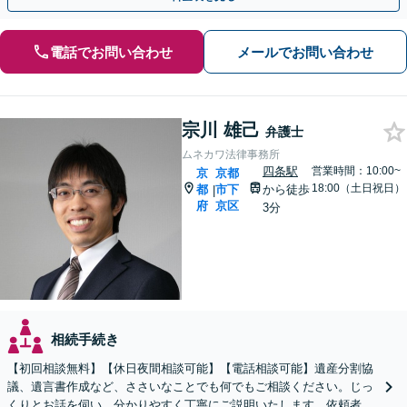
電話でお問い合わせ
メールでお問い合わせ
宗川 雄己
弁護士
ムネカワ法律事務所
四条駅
営業時間：10:00~
京
京都
18:00（土日祝日）
都
市下
から徒歩
|
府
京区
3分
相続手続き
【初回相談無料】【休日夜間相談可能】【電話相談可能】遺産分割協
議、遺言書作成など、ささいなことでも何でもご相談ください。じっ
くりとお話を伺い、分かりやすく丁寧にご説明いたします。依頼者の