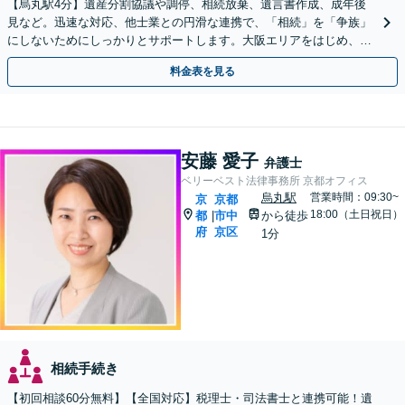
【烏丸駅4分】遺産分割協議や調停、相続放棄、遺言書作成、成年後
見など。迅速な対応、他士業との円滑な連携で、「相続」を「争族」
にしないためにしっかりとサポートします。大阪エリアをはじめ、出
張相談も対応します【Web面談可】【初回相談無料】
料金表を見る
安藤 愛子
弁護士
ベリーベスト法律事務所 京都オフィス
烏丸駅
営業時間：09:30~
京
京都
18:00（土日祝日）
都
市中
から徒歩
|
府
京区
1分
相続手続き
【初回相談60分無料】【全国対応】税理士・司法書士と連携可能！遺