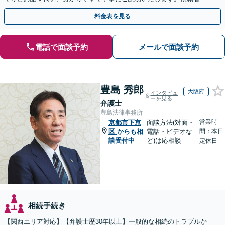
方の利益を最大化するために尽力いたします。
料金表を見る
電話で面談予約
メールで面談予約
豊島 秀郎
大阪府
インタビュ
ーを見る
弁護士
豊島法律事務所
営業時
京都市下京
面談方法(対面・
区
からも相
電話・ビデオな
間：本日
談受付中
ど)は応相談
定休日
相続手続き
【関西エリア対応】【弁護士歴30年以上】一般的な相続のトラブルか