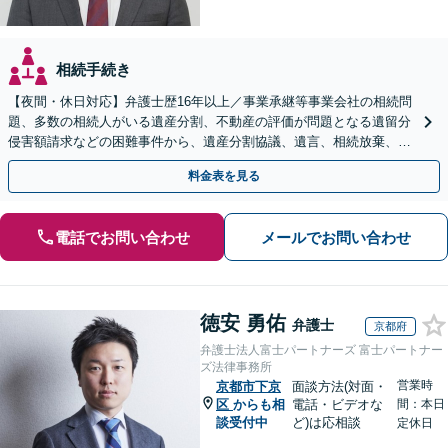
相続手続き
【夜間・休日対応】弁護士歴16年以上／事業承継等事業会社の相続問
題、多数の相続人がいる遺産分割、不動産の評価が問題となる遺留分
侵害額請求などの困難事件から、遺産分割協議、遺言、相続放棄、使
途不明金の調査まで、全般の経験豊富【JR草津駅2分】
料金表を見る
電話でお問い合わせ
メールでお問い合わせ
徳安 勇佑
弁護士
京都府
弁護士法人富士パートナーズ 富士パートナー
ズ法律事務所
営業時
京都市下京
面談方法(対面・
区
からも相
電話・ビデオな
間：本日
談受付中
ど)は応相談
定休日