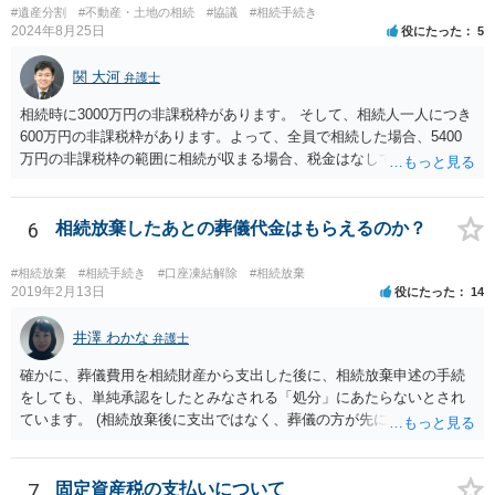
伸長して調査したところ、サラ金に対する過払金など相当な財産が見
#遺産分割
#不動産・土地の相続
#協議
#相続手続き
つかったため相続したという事例がありました。
2024年8月25日
役にたった
5
関 大河
弁護士
相続時に3000万円の非課税枠があります。 そして、相続人一人につき
600万円の非課税枠があります。よって、全員で相続した場合、5400
万円の非課税枠の範囲に相続が収まる場合、税金はなしです。 一人が
相続放棄すると、600万円の枠が一つ減ります。よって、4800万円の
範囲となります。 一般的には、全員で相続する方が税金はお得です。
また、全員で相続しても、話し合いの結果、親がすべて相続と決める
6
相続放棄したあとの葬儀代金はもらえるのか？
こともできます。この場合でも相続の非課税枠は、全員で相続した540
0万円分使えます。 父が亡くなり、母が全部相続すると、母から三人
#相続放棄
#相続手続き
#口座凍結解除
#相続放棄
で相続する際は、4800万円が非課税枠となります。 そうすると、母が
2019年2月13日
役にたった
14
亡くなってから相続すると、両親のどちらかが亡くなってから相続す
るより非課税の枠が減少します。 計画的に相続をするのがおすすめと
井澤 わかな
弁護士
いうことになります。これ以外にも気をつける点はあるかもしれませ
確かに、葬儀費用を相続財産から支出した後に、相続放棄申述の手続
んので、一度相談して想定するのがおすすめと思います。
をしても、単純承認をしたとみなされる「処分」にあたらないとされ
ています。 (相続放棄後に支出ではなく、葬儀の方が先に来るのが通常
だと思いますので、葬儀→葬儀費用を相続財産から支出→相続放棄申
述の手続ということだと思いますが) ただ、葬儀費用ならいくらでもよ
いということではなく、身分相応の、社会的儀式として当然認められ
7
固定資産税の支払いについて