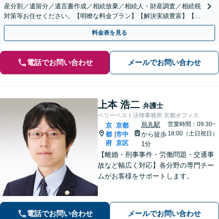
産分割／遺留分／遺言書作成／相続放棄／相続人・財産調査／相続税
対策等お任せください。【明瞭な料金プラン】【解決実績豊富】【電
話相談可】
料金表を見る
電話でお問い合わせ
メールでお問い合わせ
上本 浩二
弁護士
ベリーベスト法律事務所 京都オフィス
烏丸駅
営業時間：09:30~
京
京都
18:00（土日祝日）
都
市中
から徒歩
|
府
京区
1分
【離婚・刑事事件・労働問題・交通事
故など幅広く対応】各分野の専門チー
ムがお客様をサポートします。
電話でお問い合わせ
メールでお問い合わせ