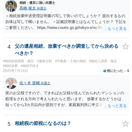
相続・遺言に強い弁護士
髙橋 俊太
弁護士
＞相続放棄申述受理証明書の写しで良いのでしょうか？ 提出するもの
自体は写しで構いません。 ＞証拠説明書とはなんでしょうか？ 下記を
ご参照ください。 https://www.courts.go.jp/tokyo-s/vc-files/tokyo-s/file/
14-1kisairei.pdf
4
父の遺産相続、放棄すべきか調査してから決める
べきか？
#相続財産調査・鑑定
#遺産分割
#不動産・土地の相続
#相続人調査・確定
#相続放棄
#相続手続き
2025年7月15日
役にたった
5
佐々木 晋輔
弁護士
実のお父様ですので、できればお父様が住んでおられたマンションの
処理をされる方向で考えられたらと思います。 放棄するかどうかは、
知ってから3カ月以内が原則ですが、家庭裁判所に申立すれば3カ月の
期間を伸長することができます。 その間に、財産の状況を調査して、
放棄するかどうか決めることができます。 銀行やサラ金が数年も放置
することはありませんので、数年後に借金が発見される可能性はほぼ
5
相続税の節税になるのは？
ありません。 なお、私が扱った相続放棄を検討していた案件で、期間