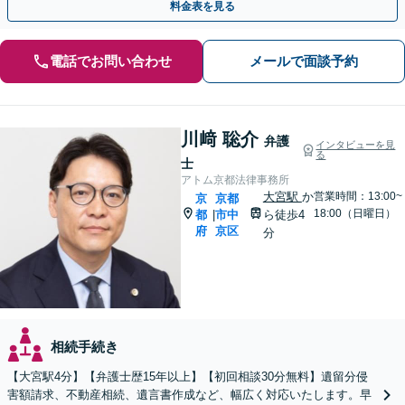
料金表を見る
電話でお問い合わせ
メールで面談予約
川﨑 聡介
弁護
インタビューを見
る
士
アトム京都法律事務所
大宮駅
か
営業時間：13:00~
京
京都
18:00（日曜日）
都
市中
ら徒歩4
|
府
京区
分
相続手続き
【大宮駅4分】【弁護士歴15年以上】【初回相談30分無料】遺留分侵
害額請求、不動産相続、遺言書作成など、幅広く対応いたします。早