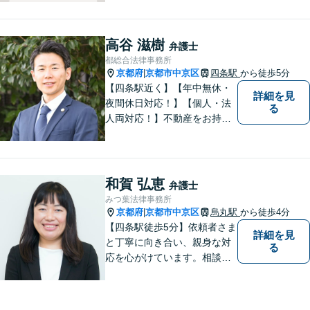
的確に把握し、個々に寄り添
った対応をいたします。まず
はお気軽にご相談ください！
高谷 滋樹
弁護士
【近隣駐車場あり】
都総合法律事務所
京都府
京都市中京区
四条駅
から徒歩5分
|
【四条駅近く】【年中無休・
詳細を見
夜間休日対応！】【個人・法
る
人両対応！】不動産をお持ち
の方も、宅建資格者の弊所に
御相談ください！【LINE・Zo
om・オンライン相談に対応】
【24時間予約受付】【出張相
和賀 弘恵
弁護士
談可能】【弁護士保険（特
みつ葉法律事務所
約）全社対応いたします】
京都府
京都市中京区
烏丸駅
から徒歩4分
|
【四条駅徒歩5分】依頼者さま
詳細を見
と丁寧に向き合い、親身な対
る
応を心がけています。相談料
は何度でも無料、365日受付
可能です。離婚問題、相続分
野のご相談もお待ちしており