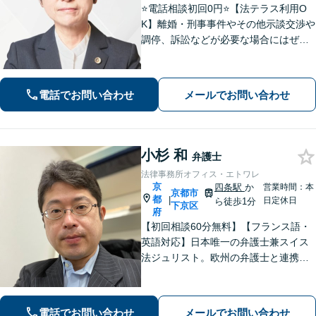
⭐️電話相談初回0円⭐️【法テラス利用O
K】離婚・刑事事件やその他示談交渉や
調停、訴訟などが必要な場合にはぜひ
ご相談ください。相談者さまに寄り添
い丁寧な対応「相談しやすい弁護士」
であることを心がけています【弁護士
電話でお問い合わせ
メールでお問い合わせ
歴15年以上】【四条烏丸5分】
小杉 和
弁護士
法律事務所オフィス・エトワレ
京
四条駅
か
営業時間：本
京都市
都
|
日定休日
ら徒歩1分
下京区
府
【初回相談60分無料】【フランス語・
英語対応】日本唯一の弁護士兼スイス
法ジュリスト。欧州の弁護士と連携し
クロスボーダーで支援。最後まで粘り
強く寄り添います！在欧州資産の引き
上げ／英仏日契約法務／ハーグ条約案
電話でお問い合わせ
メールでお問い合わせ