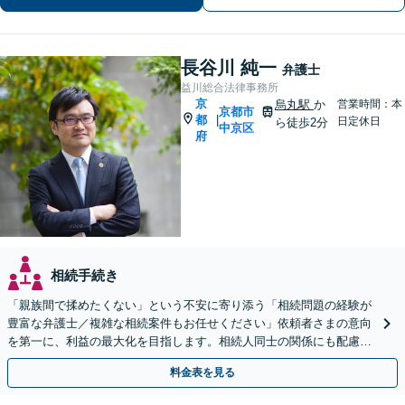
長谷川 純一
弁護士
益川総合法律事務所
京
烏丸駅
か
営業時間：本
京都市
都
|
日定休日
ら徒歩2分
中京区
府
相続手続き
「親族間で揉めたくない」という不安に寄り添う「相続問題の経験が
豊富な弁護士／複雑な相続案件もお任せください」依頼者さまの意向
を第一に、利益の最大化を目指します。相続人同士の関係にも配慮
し、きめ細やかに対応
料金表を見る