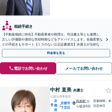
相続手続き
【不動産相続に特化】不動産業者や税理士、司法書士等とも連携し、
正しい評価額や適切な売却時期などをアドバイスします。名義変更な
どの手続きもサポート【ミスのない公正証書遺言】弁護士が法的な観
点から遺言書を作成します。
料金表を見る
電話でお問い合わせ
メールでお問い合わせ
中村 直美
弁護士
七緒法律事務所
京
四条駅
か
営業時間：本
京都市
都
|
日定休日
ら徒歩5分
下京区
府