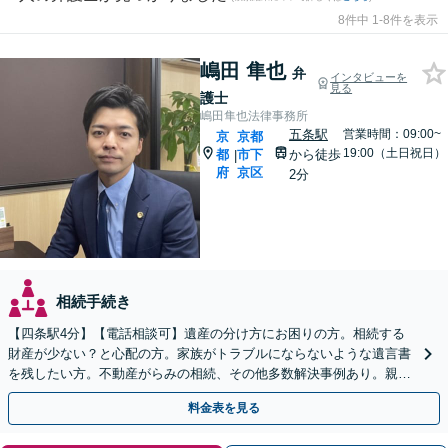
8件中 1-8件を表示
嶋田 隼也
弁
インタビューを
見る
護士
嶋田隼也法律事務所
五条駅
営業時間：09:00~
京
京都
19:00（土日祝日）
都
市下
から徒歩
|
府
京区
2分
相続手続き
【四条駅4分】【電話相談可】遺産の分け方にお困りの方。相続する
財産が少ない？と心配の方。家族がトラブルにならないような遺言書
を残したい方。不動産がらみの相続、その他多数解決事例あり。親身
に対応します【夜間・休日面談】【初回相談無料】
料金表を見る