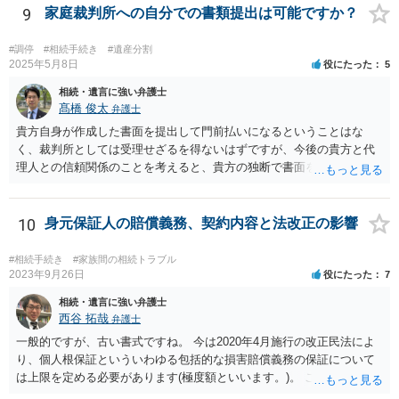
9
家庭裁判所への自分での書類提出は可能ですか？
#調停
#相続手続き
#遺産分割
2025年5月8日
役にたった
5
相続・遺言に強い弁護士
髙橋 俊太
弁護士
貴方自身が作成した書面を提出して門前払いになるということはな
く、裁判所としては受理せざるを得ないはずですが、今後の貴方と代
理人との信頼関係のことを考えると、貴方の独断で書面を提出したり
裁判所に電話したりするのはお勧めしにくいところです。 現在の弁護
士が主張書面の提出を渋っているようですが、弁護士として提出の実
益がないと考えている可能性もあると思いますので、そのあたりも含
10
身元保証人の賠償義務、契約内容と法改正の影響
めて、弁護士見解を確認等するためによく打ち合わせた方がよいと思
います。単に面倒臭いということで書面提出をしないということであ
#相続手続き
#家族間の相続トラブル
れば、当該弁護士との委任関係を修了した上で、貴方のほうで書面提
2023年9月26日
役にたった
7
出することを検討なさった方がよいでしょう。
相続・遺言に強い弁護士
西谷 拓哉
弁護士
一般的ですが、古い書式ですね。 今は2020年4月施行の改正民法によ
り、個人根保証といういわゆる包括的な損害賠償義務の保証について
は上限を定める必要があります(極度額といいます。)。 この書式にサ
インしても、実際は連帯保証部分は民法465条の2②により無効とな