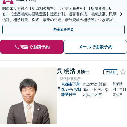
関西エリア対応【初回相談無料】【ビデオ面談可】【所属弁護士6
名】【遺産相続の経験豊富】遺産分割、遺言書作成、相続放棄、民事
信託、相続対策、株式・事業の相続、暗号資産の相続等につき豊富な
対応実績。【バリアフリー】【完全個室対応】
料金表を見る
電話で面談予約
メールで面談予約
呉 明浩
弁護士
大阪府
一道法律事務所
営業時
京都市下京
面談方法(対面・
区
からも相
電話・ビデオな
間：本日
談受付中
ど)は応相談
定休日