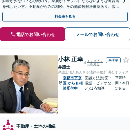
財産が少ない？と心配の方。家族がトラブルにならないような遺言書
を残したい方。不動産がらみの相続、その他多数解決事例あり。親身
に対応します【夜間・休日面談】【初回相談無料】
料金表を見る
電話でお問い合わせ
メールでお問い合わせ
小林 正幸
兵庫県
インタビュ
ーを見る
弁護士
弁護士法人あんぎゃ法律事務所 明石オフィス
営業時
京都市下京
面談方法(対面・
区
からも相
電話・ビデオな
間：本日
談受付中
ど)は応相談
定休日
不動産・土地の相続