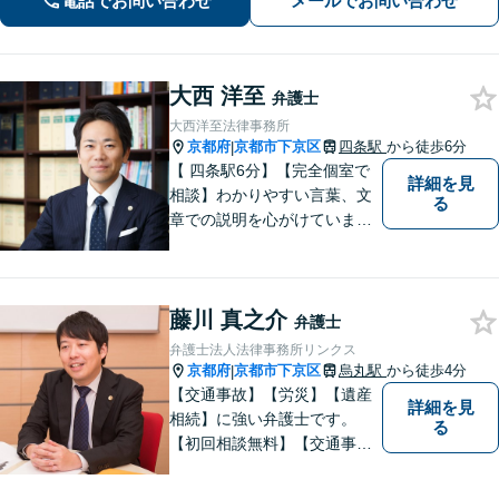
電話でお問い合わせ
メールでお問い合わせ
件などお任せ【WEB対応｜休日・夜間
相談可】
大西 洋至
弁護士
大西洋至法律事務所
京都府
京都市下京区
四条駅
から徒歩6分
|
【 四条駅6分】【完全個室で
詳細を見
相談】わかりやすい言葉、文
る
章での説明を心がけていま
す。相談内容が明確な方はも
ちろんのこと、漠然と不安を
抱えている方も、まずは、お
藤川 真之介
気軽にご相談下さい。
弁護士
弁護士法人法律事務所リンクス
京都府
京都市下京区
烏丸駅
から徒歩4分
|
【交通事故】【労災】【遺産
詳細を見
相続】に強い弁護士です。
る
【初回相談無料】【交通事故
電話相談可】【相続ウェブ相
談可】で対応させて頂きま