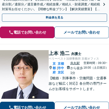
産分割／遺留分／遺言書作成／相続放棄／相続人・財産調査／相続税
対策等お任せください。【明瞭な料金プラン】【解決実績豊富】【電
話相談可】
料金表を見る
電話でお問い合わせ
メールでお問い合わせ
上本 浩二
弁護士
ベリーベスト法律事務所 京都オフィス
烏丸駅
営業時間：09:30~
京
京都
18:00（土日祝日）
都
市中
から徒歩
|
府
京区
1分
【離婚・刑事事件・労働問題・交通事
故など幅広く対応】各分野の専門チー
ムがお客様をサポートします。
電話でお問い合わせ
メールでお問い合わせ