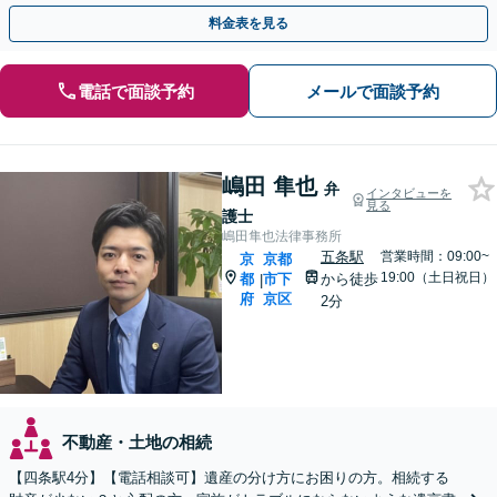
方の利益を最大化するために尽力いたします。
料金表を見る
電話で面談予約
メールで面談予約
嶋田 隼也
弁
インタビューを
見る
護士
嶋田隼也法律事務所
五条駅
営業時間：09:00~
京
京都
19:00（土日祝日）
都
市下
から徒歩
|
府
京区
2分
不動産・土地の相続
【四条駅4分】【電話相談可】遺産の分け方にお困りの方。相続する