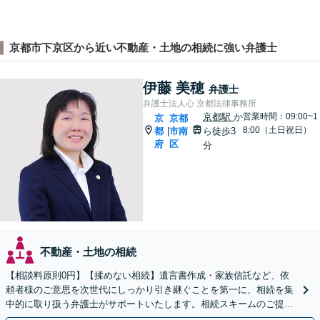
京都市下京区から近い不動産・土地の相続に強い弁護士
伊藤 美穂
弁護士
弁護士法人心 京都法律事務所
京都駅
か
営業時間：09:00~1
京
京都
8:00（土日祝日）
都
市南
ら徒歩3
|
府
区
分
不動産・土地の相続
【相談料原則0円】【揉めない相続】遺言書作成・家族信託など、依
頼者様のご意思を次世代にしっかり引き継ぐことを第一に、相続を集
中的に取り扱う弁護士がサポートいたします。相続スキームのご提案
から遺言執行まで責任を持って対応させていただきます。