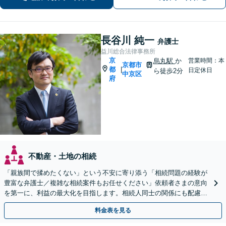
長谷川 純一
弁護士
益川総合法律事務所
京
烏丸駅
か
営業時間：本
京都市
都
|
日定休日
ら徒歩2分
中京区
府
不動産・土地の相続
「親族間で揉めたくない」という不安に寄り添う「相続問題の経験が
豊富な弁護士／複雑な相続案件もお任せください」依頼者さまの意向
を第一に、利益の最大化を目指します。相続人同士の関係にも配慮
し、きめ細やかに対応
料金表を見る