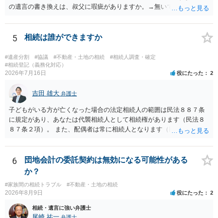
の遺言の書き換えは、叔父に瑕疵がありますか。→無いです。 ・分割
する場合の比率は、現状で、客観的に見てどの程度が妥当と考えられ
ますか。 →本人が自由に決められますので、どこが妥当とは言えない
です。客観的な基準もありません。 ・できれば穏やかに、分割を拒否
5
相続は誰ができますか
することはできますか。 →分割を拒否するということは、遺産はいら
ないということでしょうか。遺言で、受取を指定されててもいらない
#遺産分割
#協議
#不動産・土地の相続
#相続人調査・確定
と拒否することはできます。理由を説明する必要はありません。
#相続登記（義務化対応）
2026年7月16日
役にたった
2
吉田 雄大
弁護士
子どもがいる方が亡くなった場合の法定相続人の範囲は民法８８７条
に規定があり、あなたは代襲相続人として相続権があります（民法８
８７条２項）。 また、配偶者は常に相続人となります（民法８９０
条）。 「祖父の子供３人」の方の配偶者がご健在であれば、その方に
も相続権があります。つまり、孫５人に加えて「おじ又はおば」にも
相続権がある可能性があります。
6
団地会計の委託契約は無効になる可能性がある
か？
#家族間の相続トラブル
#不動産・土地の相続
2026年8月9日
役にたった
2
相続・遺言に強い弁護士
尾崎 祐一
弁護士