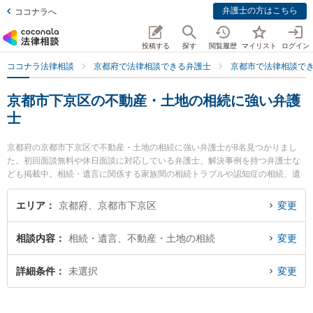
弁護士の方はこちら
ココナラへ
投稿する
探す
閲覧履歴
マイリスト
ログイン
ココナラ法律相談
京都府で法律相談できる弁護士
京都市で法律相談で
京都市下京区の不動産・土地の相続に強い弁護
士
京都府の京都市下京区で不動産・土地の相続に強い弁護士が8名見つかりまし
た。初回面談無料や休日面談に対応している弁護士、解決事例を持つ弁護士な
ども掲載中。相続・遺言に関係する家族間の相続トラブルや認知症の相続、遺
産分割等の細かな分野での絞り込み検索もでき便利です。特に荻野法律事務所
の荻野 伸一弁護士やムネカワ法律事務所の宗川 雄己弁護士、嶋田隼也法律事務
エリア
京都府、京都市下京区
変更
所の嶋田 隼也弁護士のプロフィール情報や弁護士費用、強みなどが注目されて
います。『京都市下京区で土日や夜間に発生した不動産・土地の相続のトラブ
相談内容
相続・遺言、不動産・土地の相続
変更
ルを今すぐに弁護士に相談したい』『不動産・土地の相続のトラブル解決の実
績豊富な近くの弁護士を検索したい』『初回相談無料で不動産・土地の相続を
法律相談できる京都市下京区内の弁護士に相談予約したい』などでお困りの相
詳細条件
未選択
変更
談者さんにおすすめです。