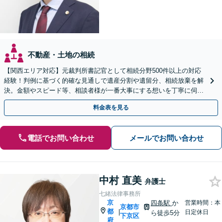
不動産・土地の相続
【関西エリア対応】元裁判所書記官として相続分野500件以上の対応
経験！判例に基づく的確な見通しで遺産分割や遺留分、相続放棄を解
決。金額やスピード等、相談者様が一番大事にする想いを丁寧に伺い
最善の解決策を提案【WEB面談可】
料金表を見る
電話でお問い合わせ
メールでお問い合わせ
中村 直美
弁護士
七緒法律事務所
京
四条駅
か
営業時間：本
京都市
都
|
日定休日
ら徒歩5分
下京区
府