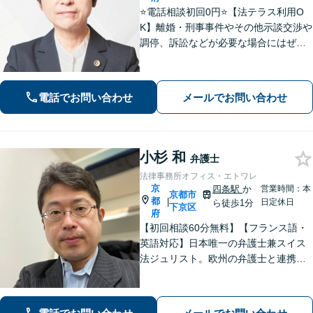
⭐️電話相談初回0円⭐️【法テラス利用O
K】離婚・刑事事件やその他示談交渉や
調停、訴訟などが必要な場合にはぜひ
ご相談ください。相談者さまに寄り添
い丁寧な対応「相談しやすい弁護士」
であることを心がけています【弁護士
電話でお問い合わせ
メールでお問い合わせ
歴15年以上】【四条烏丸5分】
小杉 和
弁護士
法律事務所オフィス・エトワレ
京
四条駅
か
営業時間：本
京都市
都
|
日定休日
ら徒歩1分
下京区
府
【初回相談60分無料】【フランス語・
英語対応】日本唯一の弁護士兼スイス
法ジュリスト。欧州の弁護士と連携し
クロスボーダーで支援。最後まで粘り
強く寄り添います！在欧州資産の引き
上げ／英仏日契約法務／ハーグ条約案