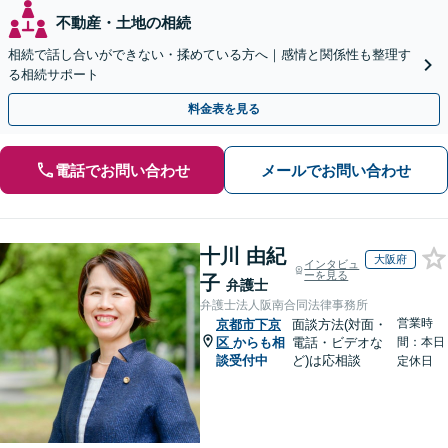
不動産・土地の相続
相続で話し合いができない・揉めている方へ｜感情と関係性も整理す
る相続サポート
料金表を見る
電話でお問い合わせ
メールでお問い合わせ
十川 由紀
大阪府
インタビュ
ーを見る
子
弁護士
弁護士法人阪南合同法律事務所
営業時
京都市下京
面談方法(対面・
区
からも相
電話・ビデオな
間：本日
談受付中
ど)は応相談
定休日