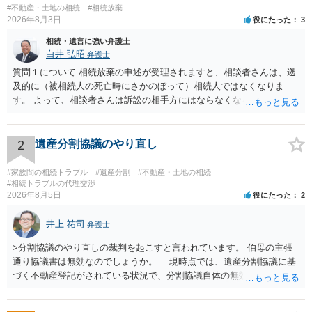
#不動産・土地の相続
#相続放棄
2026年8月3日
役にたった
3
相続・遺言に強い弁護士
白井 弘昭
弁護士
質問１について 相続放棄の申述が受理されますと、相談者さんは、遡
及的に（被相続人の死亡時にさかのぼって）相続人ではなくなりま
す。 よって、相談者さんは訴訟の相手方にはならなくなるので（明け
渡し請求の対象ではなくなるので）請求棄却となります。 相続放棄受
理証明を家庭裁判所で取得し、コピーを答弁書に添えて裁判所に提出
してください。 質問２について 請求棄却を求める答弁書を提出すれ
2
遺産分割協議のやり直し
ば、第１回期日は出席する必要がありません。その日は差支え（用事
があり出席できない）との記載で十分です。 質問３について 弁護士で
#家族間の相続トラブル
#遺産分割
#不動産・土地の相続
はないので、ｍｉｎｔｓでの提出の必要は無いと思います。郵送（期
#相続トラブルの代理交渉
2026年8月5日
役にたった
2
限までに届けばよい）で十分です。 詳細は、書面記載の裁判所書記官
にお問い合わせください。 以上、ご参考まで。
井上 祐司
弁護士
>分割協議のやり直しの裁判を起こすと言われています。 伯母の主張
通り協議書は無効なのでしょうか。 現時点では、遺産分割協議に基
づく不動産登記がされている状況で、分割協議自体の無効を裁判所が
認めたわけではないので、分割協議の効力に影響はありません。 先
方の訴訟の主張及び立証次第ですが、 ・御祖母様の認知能力に関する