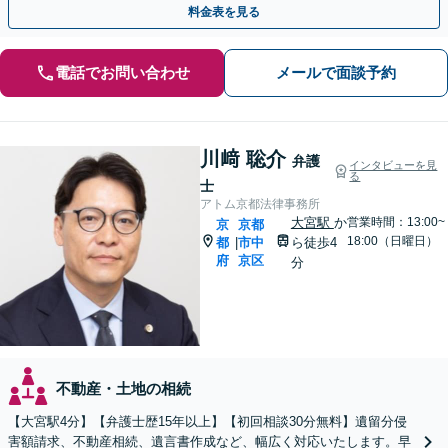
料金表を見る
電話でお問い合わせ
メールで面談予約
川﨑 聡介
弁護
インタビューを見
る
士
アトム京都法律事務所
大宮駅
か
営業時間：13:00~
京
京都
18:00（日曜日）
都
市中
ら徒歩4
|
府
京区
分
不動産・土地の相続
【大宮駅4分】【弁護士歴15年以上】【初回相談30分無料】遺留分侵
害額請求、不動産相続、遺言書作成など、幅広く対応いたします。早