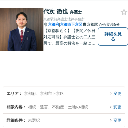
す。【烏丸駅徒歩４分 四条駅
代次 徹也
徒歩５分】の法律事務所リン
弁護士
クスの代表弁護士で【弁護士
京都駅前弁護士法律事務所
経験１０年以上】になりま
京都府
京都市下京区
京都駅
から徒歩5分
|
す。
【京都駅近く】【夜間／休日
詳細を見
対応可能】弁護士との二人三
る
脚で、最高の解決を一緒に目
指しましょう。刑事事件／交
通事故／離婚問題／借金問題
／相続問題など、幅広く対応
可能です。【地域に根ざした
弁護士】まずは当事務所の無
料法律相談をご体験くださ
い。
エリア
京都府、京都市下京区
変更
相談内容
相続・遺言、不動産・土地の相続
変更
詳細条件
未選択
変更