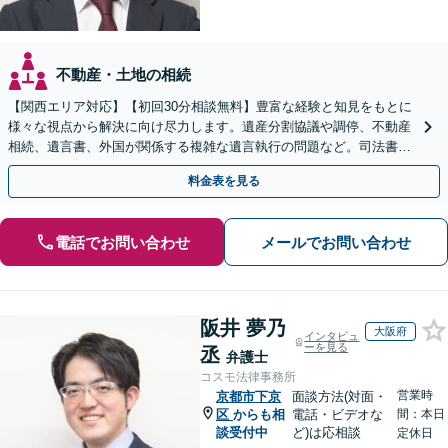
不動産・土地の相続
【関西エリア対応】【初回30分相談無料】豊富な経験と知見をもとに
様々な視点から解決に向け尽力します。遺産分割協議や調停、不動産
相続、遺言書、外国が関係する複雑な遺言執行の問題など。司法書士
や税理士とも連携し、円滑な解決を【オンライン面談可】
料金表を見る
電話でお問い合わせ
メールでお問い合わせ
阪井 夢乃
大阪府
インタビュ
ーを見る
丞
弁護士
コスモ法律事務所
営業時
京都市下京
面談方法(対面・
区
からも相
電話・ビデオな
間：本日
談受付中
ど)は応相談
定休日