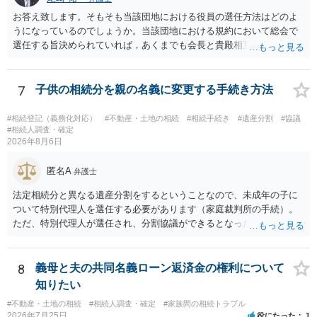
お答え致します。そもそも当該団地における役員の選任方法はどのよ
うになっているのでしょうか。当該団地における規約において総会で
選任する旨決められていれば，あくまでも会長と貴殿相互間における
団地会計の委託契約であって貴殿が役員になることはありません。但
し，団地と貴殿との委託契約は有効に成立しています。当該団地にお
ける役員の選任が会長の専権でできるのであれば，貴殿と会長との合
7
子供の相続分を親の名義に変更する手続き方法
意により委託契約は有効に成立しています。
#相続登記（義務化対応）
#不動産・土地の相続
#相続手続き
#遺産分割
#協議
#相続人調査・確定
2026年8月6日
匿名A
弁護士
法定相続分と異なる遺産分割をするということなので、未成年の子に
ついて特別代理人を選任する必要があります（家庭裁判所の手続）。
ただ、特別代理人が選任され、分割協議ができるとなったとしても、
不動産の名義の全部を自分にできるかどうかは別問題です。未成年者
の権利も守られなければならないからです。 相続財産全体で、未成年
者の権利が守られているかどうかを判断しなければなりません。 単
8
義母と夫の共同名義ローン返済金の権利について
に、未成年者を今後養育するのは、自分だからという理由では、法定
知りたい
相続分以上に多くの遺産を取得することができるというわけではあり
#不動産・土地の相続
#相続人調査・確定
#家族間の相続トラブル
ません。
2026年7月25日
役にたった
1