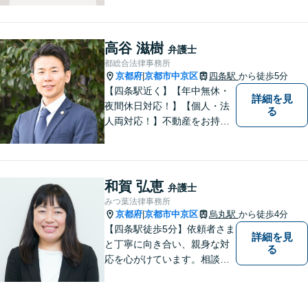
的確に把握し、個々に寄り添
った対応をいたします。まず
はお気軽にご相談ください！
高谷 滋樹
弁護士
【近隣駐車場あり】
都総合法律事務所
京都府
京都市中京区
四条駅
から徒歩5分
|
【四条駅近く】【年中無休・
詳細を見
夜間休日対応！】【個人・法
る
人両対応！】不動産をお持ち
の方も、宅建資格者の弊所に
御相談ください！【LINE・Zo
om・オンライン相談に対応】
【24時間予約受付】【出張相
和賀 弘恵
弁護士
談可能】【弁護士保険（特
みつ葉法律事務所
約）全社対応いたします】
京都府
京都市中京区
烏丸駅
から徒歩4分
|
【四条駅徒歩5分】依頼者さま
詳細を見
と丁寧に向き合い、親身な対
る
応を心がけています。相談料
は何度でも無料、365日受付
可能です。離婚問題、相続分
野のご相談もお待ちしており