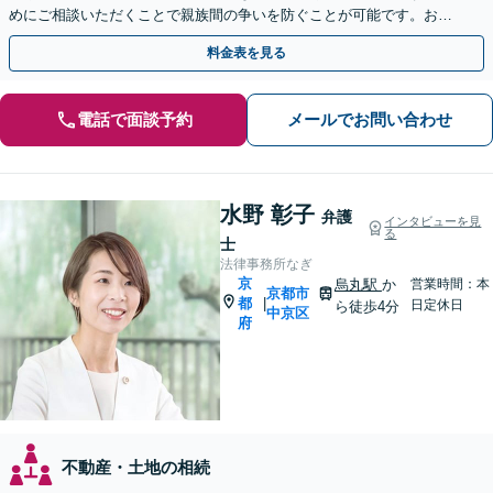
めにご相談いただくことで親族間の争いを防ぐことが可能です。おひ
とりで悩まず、まずは弁護士にご相談ください。
料金表を見る
電話で面談予約
メールでお問い合わせ
水野 彰子
弁護
インタビューを見
る
士
法律事務所なぎ
京
烏丸駅
か
営業時間：本
京都市
都
|
日定休日
ら徒歩4分
中京区
府
不動産・土地の相続