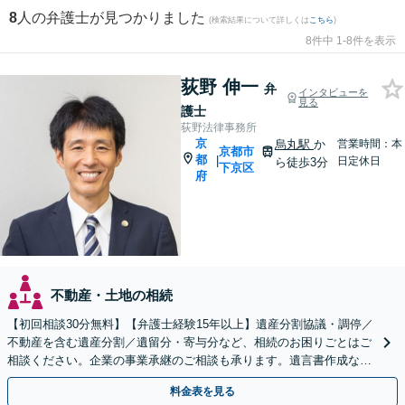
8
人の弁護士が見つかりました
(検索結果について詳しくは
こちら
)
8件中 1-8件を表示
荻野 伸一
弁
インタビューを
見る
護士
荻野法律事務所
京
烏丸駅
か
営業時間：本
京都市
都
|
日定休日
ら徒歩3分
下京区
府
不動産・土地の相続
【初回相談30分無料】【弁護士経験15年以上】遺産分割協議・調停／
不動産を含む遺産分割／遺留分・寄与分など、相続のお困りごとはご
相談ください。企業の事業承継のご相談も承ります。遺言書作成など
生前対策もサポート【烏丸駅3分】【Web面談可】
料金表を見る