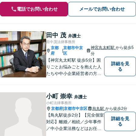
電話でお問い合わせ
メールでお問い合わせ
田中 茂
弁護士
田中茂法律事務所
神宮丸太町駅
から徒歩5
京都
京都市中京
|
府
区
分
【神宮丸太町駅 徒歩5分】困
詳細を見
りごとお悩みごとを抱えた人
る
たちや中小企業経営者の方々
に寄り添い、迅速、的確、丁
寧をモットーとして全力でそ
の解決にあたります。どんな
小町 崇幸
弁護士
に困難でも、常に明るく、前
小町法律事務所
向きな気持ちをもって、ご依
京都府
京都市中京区
烏丸駅
から徒歩2分
|
頼者様とともにより良い解決
【鳥丸駅徒歩2分】【完全個室
詳細を見
を目指します。
対応】離婚／相続／少年事件
る
／中小企業法務などはお任せ
ください。相談者様の状況を