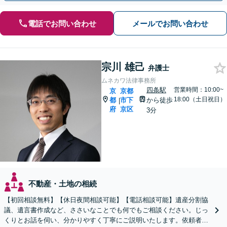
電話でお問い合わせ
メールでお問い合わせ
宗川 雄己
弁護士
ムネカワ法律事務所
四条駅
営業時間：10:00~
京
京都
18:00（土日祝日）
都
市下
から徒歩
|
府
京区
3分
不動産・土地の相続
【初回相談無料】【休日夜間相談可能】【電話相談可能】遺産分割協
議、遺言書作成など、ささいなことでも何でもご相談ください。じっ
くりとお話を伺い、分かりやすく丁寧にご説明いたします。依頼者の