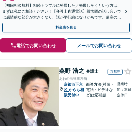
【初回相談無料】相続トラブルに発展した／発展しそうという方は、
まずは私にご相談ください！【弁護士直通電話】親族間の話し合いで
は感情的な部分が大きくなり、話が平行線になりがちです。遺産の使
い込みもご相談ください。泥沼化する前にお電話ください。
料金表を見る
電話でお問い合わせ
メールでお問い合わせ
粟野 浩之
弁護士
京都府
あわの法律事務所
営業時
京都市下京
面談方法(対面・
区
からも相
電話・ビデオな
間：本日
談受付中
ど)は応相談
定休日