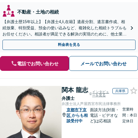
不動産・土地の相続
【弁護士歴15年以上】【弁護士4人在籍】遺産分割、遺言書作成、相
続放棄、特別受益、預金の使い込みなど、複雑化した相続トラブルも
お任せください。相談者が満足できる解決の実現のために、他士業と
連携し最善を尽くします【完全個室】
料金表を見る
電話でお問い合わせ
メールでお問い合わせ
関本 龍志
兵庫県
インタビュ
ーを見る
弁護士
弁護士法人芦屋西宮市民法律事務所
営業時
京都市下京
面談方法(対面・
区
からも相
電話・ビデオな
間：本日
談受付中
ど)は応相談
定休日