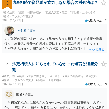
医師の意見書、筆跡鑑定 が提出されればその効力が否定される可能性
3
遺産相続で従兄弟が協力しない場合の対処法は？
はありますが、 ・伯母様自身が分割協議に加わっていること ・御祖母
様の意に反する遺産分割協議を行う実益が誰にあったかの立証が困難
#相続放棄
#協議
#相続手続き
#相続人調査・確定
#不動産・土地の相続
であること からすると、実際に遺産分割協議の効力が否定される可能
#相続トラブルの代理交渉
2026年7月22日
役にたった
2
性はそれほど高くない（立証のハードルは非常に高い）ということが
言えると思います。
小杉 和
弁護士
まず前段の質問ですが、その従兄弟の方々を相手方とする遺産分割調
停を（曾祖父の最後の住所地を管轄する）家庭裁判所に申し立てるこ
とが考えられます。裁判所からの呼出しがあれば応答する可能性がま
だあるのではないでしょうか。 後段の質問については、相続放棄は可
能と思われます。時間が思った以上にないので必要書類をてきぱきと
揃える必要があります。その点是非御注意ください。
4
法定相続人に知らされていなかった遺言と遺産分
割
#遺産分割
#協議
#遺言の書き直し・やり直し
#遺言の真偽鑑定・遺言無効
#相続トラブルの代理交渉
#不動産・土地の相続
2026年7月18日
役にたった
3
匿名A
弁護士
・当初法定相続人に知らされなかった公正証書遺言は有効なものです
か。 →有効です。知らせる必要はありません。 ・上記のような状況で