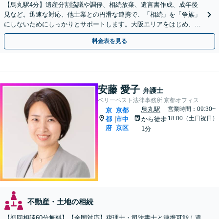
【烏丸駅4分】遺産分割協議や調停、相続放棄、遺言書作成、成年後
見など。迅速な対応、他士業との円滑な連携で、「相続」を「争族」
にしないためにしっかりとサポートします。大阪エリアをはじめ、出
張相談も対応します【Web面談可】【初回相談無料】
料金表を見る
安藤 愛子
弁護士
ベリーベスト法律事務所 京都オフィス
烏丸駅
営業時間：09:30~
京
京都
18:00（土日祝日）
都
市中
から徒歩
|
府
京区
1分
不動産・土地の相続
【初回相談60分無料】【全国対応】税理士・司法書士と連携可能！遺