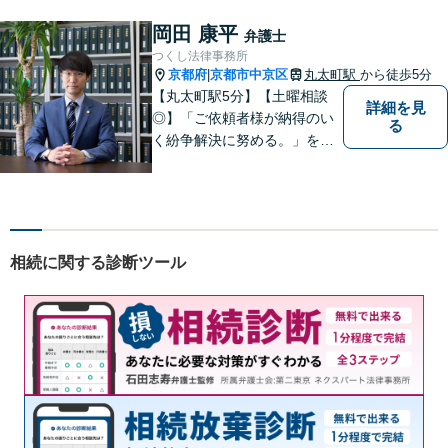
なってしまう前のご相談をお
待ちしています。
岡田 康平
弁護士
つくし法律事務所
京都府
京都市中京区
丸太町駅
から徒歩5分
|
【丸太町駅5分】【土曜相談
詳細を見
◎】「ご依頼者様が納得のい
る
く紛争解決に努める。」をモ
ットーに、一つ一つの事件に
丁寧に取り組みます。離婚・
相続問題や不動産関連の問
題、中小企業関連法務で多数
実績ございます。ぜひ皆様の
相続に関する診断ツール
お悩みをお聞かせください。