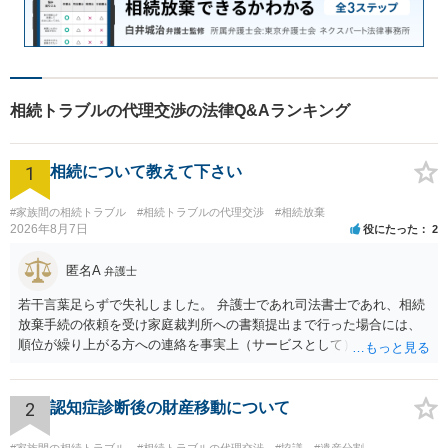
相続トラブルの代理交渉の法律Q&Aランキング
1
相続について教えて下さい
#家族間の相続トラブル
#相続トラブルの代理交渉
#相続放棄
2026年8月7日
役にたった
2
匿名A
弁護士
若干言葉足らずで失礼しました。 弁護士であれ司法書士であれ、相続
放棄手続の依頼を受け家庭裁判所への書類提出まで行った場合には、
順位が繰り上がる方への連絡を事実上（サービスとして）行うことは
あります。その「連絡」だけを弁護士が業務としてお受けすることは
できない、という意味でした。
2
認知症診断後の財産移動について
#家族間の相続トラブル
#相続トラブルの代理交渉
#協議
#遺産分割