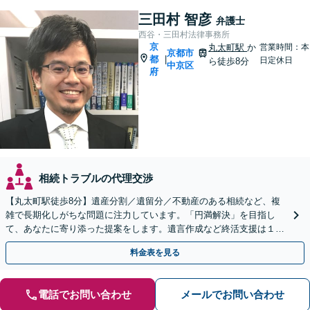
三田村 智彦
弁護士
西谷・三田村法律事務所
京
丸太町駅
か
営業時間：本
京都市
都
|
日定休日
ら徒歩8分
中京区
府
相続トラブルの代理交渉
【丸太町駅徒歩8分】遺産分割／遺留分／不動産のある相続など、複
雑で長期化しがちな問題に注力しています。「円満解決」を目指し
て、あなたに寄り添った提案をします。遺言作成など終活支援は１１
万円（税込）〜。【明瞭会計・スピード対応】【他士業連携】
料金表を見る
電話でお問い合わせ
メールでお問い合わせ