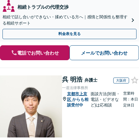
相続トラブルの代理交渉
相続で話し合いができない・揉めている方へ｜感情と関係性も整理す
る相続サポート
料金表を見る
電話でお問い合わせ
メールでお問い合わせ
呉 明浩
弁護士
大阪府
一道法律事務所
営業時
京都市上京
面談方法(対面・
区
からも相
電話・ビデオな
間：本日
談受付中
ど)は応相談
定休日