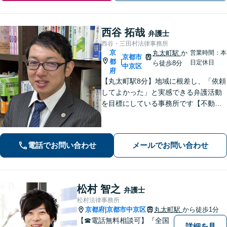
西谷 拓哉
弁護士
西谷・三田村法律事務所
京
丸太町駅
か
営業時間：本
京都市
都
|
日定休日
ら徒歩8分
中京区
府
【丸太町駅8分】地域に根差し、「依頼
してよかった」と実感できる弁護活動
を目標にしている事務所です【不動
産・住まい】宅地建物取引士の試験に
合格、不動産分野の取扱実績あり【相
続・遺言】相談者さまに寄り添い、円
電話でお問い合わせ
メールでお問い合わせ
滑な相続を目指します
松村 智之
弁護士
松村法律事務所
京都府
京都市中京区
丸太町駅
から徒歩1分
|
【☎︎電話無料相談可】『全国
詳細を見