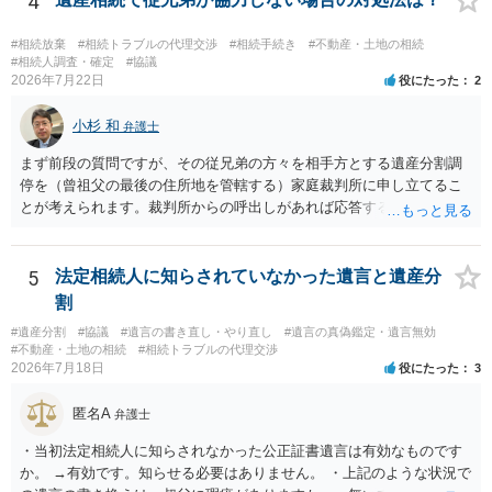
4
はありますが、 ・伯母様自身が分割協議に加わっていること ・御祖母
様の意に反する遺産分割協議を行う実益が誰にあったかの立証が困難
#相続放棄
#相続トラブルの代理交渉
#相続手続き
#不動産・土地の相続
であること からすると、実際に遺産分割協議の効力が否定される可能
#相続人調査・確定
#協議
2026年7月22日
役にたった
2
性はそれほど高くない（立証のハードルは非常に高い）ということが
言えると思います。
小杉 和
弁護士
まず前段の質問ですが、その従兄弟の方々を相手方とする遺産分割調
停を（曾祖父の最後の住所地を管轄する）家庭裁判所に申し立てるこ
とが考えられます。裁判所からの呼出しがあれば応答する可能性がま
だあるのではないでしょうか。 後段の質問については、相続放棄は可
能と思われます。時間が思った以上にないので必要書類をてきぱきと
揃える必要があります。その点是非御注意ください。
5
法定相続人に知らされていなかった遺言と遺産分
割
#遺産分割
#協議
#遺言の書き直し・やり直し
#遺言の真偽鑑定・遺言無効
#不動産・土地の相続
#相続トラブルの代理交渉
2026年7月18日
役にたった
3
匿名A
弁護士
・当初法定相続人に知らされなかった公正証書遺言は有効なものです
か。 →有効です。知らせる必要はありません。 ・上記のような状況で