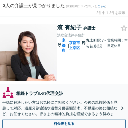
3
人の弁護士が見つかりました
(検索結果について詳しくは
こちら
)
3件中 1-3件を表示
濱 有紀子
弁護士
濱総合法律事務所
京
丸太町駅
か
営業時間：本
京都市
都
|
日定休日
ら徒歩2分
上京区
府
相続トラブルの代理交渉
平穏に解決したい方はお気軽にご相談ください。今後の親族関係も見
越して対応。遺産分割協議や遺留分侵害額請求、不動産の絡む相続な
ど、お任せください。皆さまの精神的負担を軽減できるよう努めます
【完全個室】【休日・夜間は要相談】【丸太町駅3分】
料金表を見る