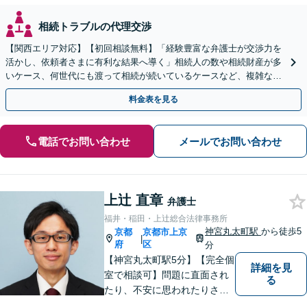
相続トラブルの代理交渉
【関西エリア対応】【初回相談無料】「経験豊富な弁護士が交渉力を
活かし、依頼者さまに有利な結果へ導く」相続人の数や相続財産が多
いケース、何世代にも渡って相続が続いているケースなど、複雑な事
案でも対応！協議、調停、審判どのフェーズからも相談可
料金表を見る
電話でお問い合わせ
メールでお問い合わせ
上辻 直章
弁護士
福井・稲田・上辻総合法律事務所
神宮丸太町駅
から徒歩5
京都
京都市上京
|
府
区
分
【神宮丸太町駅5分】【完全個
詳細を見
室で相談可】問題に直面され
る
たり、不安に思われたりされ
ている方々のサポートを行