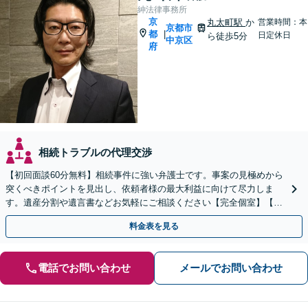
紳法律事務所
京
丸太町駅
か
営業時間：本
京都市
都
|
日定休日
ら徒歩5分
中京区
府
相続トラブルの代理交渉
【初回面談60分無料】相続事件に強い弁護士です。事案の見極めから
突くべきポイントを見出し、依頼者様の最大利益に向けて尽力しま
す。遺産分割や遺言書などお気軽にご相談ください【完全個室】【丸
太町駅5分】
料金表を見る
電話でお問い合わせ
メールでお問い合わせ