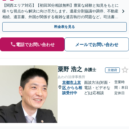
【関西エリア対応】【初回30分相談無料】豊富な経験と知見をもとに
様々な視点から解決に向け尽力します。遺産分割協議や調停、不動産
相続、遺言書、外国が関係する複雑な遺言執行の問題など。司法書士
や税理士とも連携し、円滑な解決を【オンライン面談可】
料金表を見る
電話でお問い合わせ
メールでお問い合わせ
粟野 浩之
弁護士
京都府
あわの法律事務所
営業時
京都市上京
面談方法(対面・
区
からも相
電話・ビデオな
間：本日
談受付中
ど)は応相談
定休日