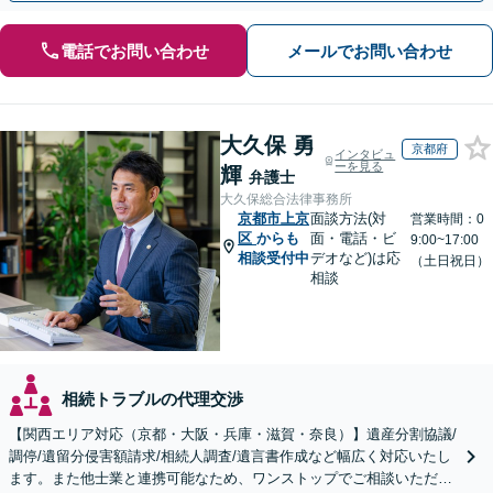
電話でお問い合わせ
メールでお問い合わせ
大久保 勇
京都府
インタビュ
ーを見る
輝
弁護士
大久保総合法律事務所
京都市上京
面談方法(対
営業時間：0
区
からも
面・電話・ビ
9:00~17:00
相談受付中
デオなど)は応
（土日祝日）
相談
相続トラブルの代理交渉
【関西エリア対応（京都・大阪・兵庫・滋賀・奈良）】遺産分割協議/
調停/遺留分侵害額請求/相続人調査/遺言書作成など幅広く対応いたし
ます。また他士業と連携可能なため、ワンストップでご相談いただけ