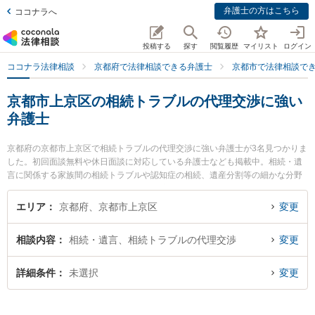
弁護士の方はこちら
ココナラへ
投稿する
探す
閲覧履歴
マイリスト
ログイン
ココナラ法律相談
京都府で法律相談できる弁護士
京都市で法律相談で
京都市上京区の相続トラブルの代理交渉に強い
弁護士
京都府の京都市上京区で相続トラブルの代理交渉に強い弁護士が3名見つかりま
した。初回面談無料や休日面談に対応している弁護士なども掲載中。相続・遺
言に関係する家族間の相続トラブルや認知症の相続、遺産分割等の細かな分野
での絞り込み検索もでき便利です。特に濱総合法律事務所の濱 有紀子弁護士や
福井・稲田・上辻総合法律事務所の上辻 直章弁護士、濱総合法律事務所の杉野
エリア
京都府、京都市上京区
変更
高正弁護士のプロフィール情報や弁護士費用、強みなどが注目されています。
『京都市上京区で土日や夜間に発生した相続トラブルの代理交渉のトラブルを
相談内容
相続・遺言、相続トラブルの代理交渉
変更
今すぐに弁護士に相談したい』『相続トラブルの代理交渉のトラブル解決の実
績豊富な近くの弁護士を検索したい』『初回相談無料で相続トラブルの代理交
渉を法律相談できる京都市上京区内の弁護士に相談予約したい』などでお困り
詳細条件
未選択
変更
の相談者さんにおすすめです。