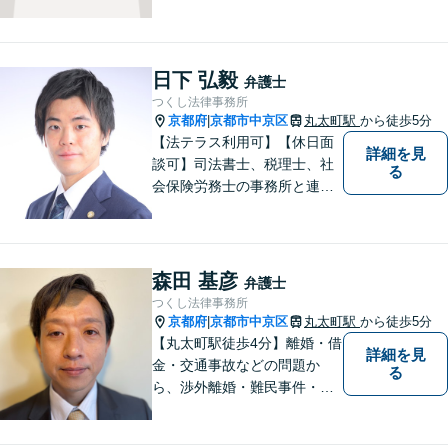
相談を！親しみやすく、事件
解決に向けてフットワーク軽
く行動できることが強みで
す。一人でも多くの方のお役
日下 弘毅
弁護士
に立てるよう、尽力いたしま
つくし法律事務所
す！
京都府
京都市中京区
丸太町駅
から徒歩5分
|
【法テラス利用可】【休日面
詳細を見
談可】司法書士、税理士、社
る
会保険労務士の事務所と連携
した総合的な支援で依頼者様
にとって最も良い解決策を適
切な手段でご提供いたしま
す。法律問題に対して安心と
森田 基彦
弁護士
次の一歩を踏み出す勇気を与
つくし法律事務所
えるアドバイスを心がけてお
京都府
京都市中京区
丸太町駅
から徒歩5分
|
ります。
【丸太町駅徒歩4分】離婚・借
詳細を見
金・交通事故などの問題か
る
ら、渉外離婚・難民事件・医
療事故などの特殊な事案もご
相談ください。問題が大きく