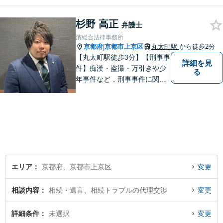
い、問題を解決することはも
ちろんのこと、皆様が持たれ
杉野 高正
弁護士
ている不安を少しでも解消し
濱総合法律事務所
てまいりたいと考えていま
京都府
京都市上京区
丸太町駅
から徒歩2分
|
す。
【丸太町駅徒歩3分】【刑事事
詳細を見
件】痴漢・盗撮・万引きや少
る
年事件など，刑事事件に関す
ることであれば幅広く対応で
きます。年間250件以上のご
相談に対応していた経験があ
ります。家族が逮捕されてし
まった場合もご相談くださ
い。初回接見サービスも行っ
ています。
エリア
京都府、京都市上京区
変更
相談内容
相続・遺言、相続トラブルの代理交渉
変更
詳細条件
未選択
変更