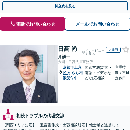
ます。【土日夜間対応】
料金表を見る
電話でお問い合わせ
メールでお問い合わせ
日髙 尚
大阪府
インタビュー
を見る
弁護士
大園・日髙法律事務所
営業時
京都市上京
面談方法(対面・
区
からも相
電話・ビデオな
間：本日
談受付中
ど)は応相談
定休日
相続トラブルの代理交渉
【関西エリア対応】【遺言書作成・出張相談対応】他士業と連携して