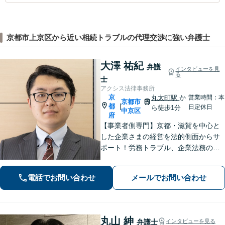
京都市上京区から近い相続トラブルの代理交渉に強い弁護士
大澤 祐紀
弁護
インタビューを見
る
士
アクシス法律事務所
京
丸太町駅
か
営業時間：本
京都市
都
|
日定休日
ら徒歩1分
中京区
府
【事業者側専門】京都・滋賀を中心と
した企業さまの経営を法的側面からサ
ポート！労務トラブル、企業法務のご
相談はお任せください。あらゆる労務
問題への対応を中心に、その他中小企
電話でお問い合わせ
メールでお問い合わせ
業法務について豊富な経験がありま
す。【Web相談可】
丸山 紳
弁護士
インタビューを見る