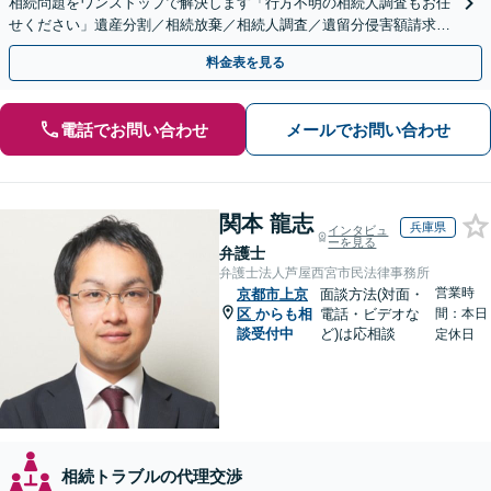
相続問題をワンストップで解決します「行方不明の相続人調査もお任
せください」遺産分割／相続放棄／相続人調査／遺留分侵害額請求／
登記など【休日・夜間面談可】【分割払い対応】
料金表を見る
電話でお問い合わせ
メールでお問い合わせ
関本 龍志
兵庫県
インタビュ
ーを見る
弁護士
弁護士法人芦屋西宮市民法律事務所
営業時
京都市上京
面談方法(対面・
区
からも相
電話・ビデオな
間：本日
談受付中
ど)は応相談
定休日
相続トラブルの代理交渉