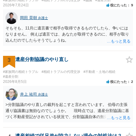
2026年7月24日
役にたった
9
岡田 晃朝
弁護士
そもそも、11月に遺言書で相手が取得できるものでしたら、争いには
なりません。 例えば遺言では、あなたが取得できるのに、相手が取り
込んだのでしたらそうでしょうね。
3
遺産分割協議のやり直し
#家族間の相続トラブル
#相続トラブルの代理交渉
#不動産・土地の相続
#遺産分割
2026年8月5日
役にたった
2
井上 祐司
弁護士
>分割協議のやり直しの裁判を起こすと言われています。 伯母の主張
通り協議書は無効なのでしょうか。 現時点では、遺産分割協議に基
づく不動産登記がされている状況で、分割協議自体の無効を裁判所が
認めたわけではないので、分割協議の効力に影響はありません。 先
方の訴訟の主張及び立証次第ですが、 ・御祖母様の認知能力に関する
医師の意見書、筆跡鑑定 が提出されればその効力が否定される可能性
遺産相続で従兄弟が協力しない場合の対処法は？