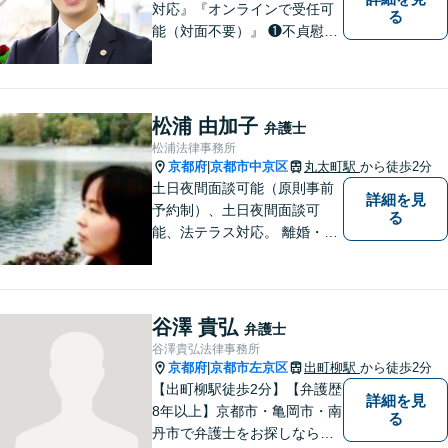
対応』『オンラインで受任可
る
能（対面不要）』 ❶不貞慰謝
料請求（被害者側・加害者側
いずれも対応） ❷離婚事件
（DV・不貞事案に精通 保護
命令にも対応） ❸交通事故
松浦 由加子
弁護士
（追突被害救済に特化） 不
松浦法律事務所
貞・離婚・追突被害の解決は
京都府
京都市中京区
丸太町駅
から徒歩2分
|
お任せ！
土日夜間面談可能（原則事前
詳細を見
予約制）、土日夜間面談可
る
能、法テラス対応。 離婚・借
金（破産、個人再生等）・遺
産分割など個人の方のご相談
のほか、契約トラブルや雇用
問題・クレーマー対応など事
谷澤 貴弘
弁護士
業者様にも広く対応しており
谷澤貴弘法律事務所
ます。お気軽にご相談くださ
京都府
京都市左京区
出町柳駅
から徒歩2分
|
い。
【出町柳駅徒歩2分】【弁護歴
詳細を見
8年以上】京都市・亀岡市・南
る
丹市で弁護士をお探しならご