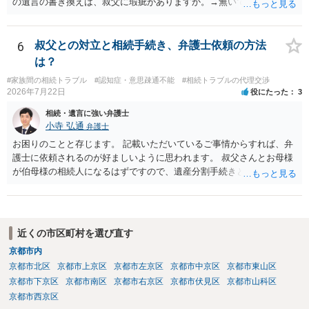
の遺言の書き換えは、叔父に瑕疵がありますか。→無いです。 ・分割
する場合の比率は、現状で、客観的に見てどの程度が妥当と考えられ
ますか。 →本人が自由に決められますので、どこが妥当とは言えない
です。客観的な基準もありません。 ・できれば穏やかに、分割を拒否
6
叔父との対立と相続手続き、弁護士依頼の方法
することはできますか。 →分割を拒否するということは、遺産はいら
は？
ないということでしょうか。遺言で、受取を指定されててもいらない
#家族間の相続トラブル
#認知症・意思疎通不能
#相続トラブルの代理交渉
と拒否することはできます。理由を説明する必要はありません。
2026年7月22日
役にたった
3
相続・遺言に強い弁護士
小寺 弘通
弁護士
お困りのことと存じます。 記載いただいているご事情からすれば、弁
護士に依頼されるのが好ましいように思われます。 叔父さんとお母様
が伯母様の相続人になるはずですので、遺産分割手続きという形でお
母様の方で弁護士に依頼されるのが良いかと思います。 また、「葬儀
に呼ばれなかったことについて慰謝料を請求する」と言ってこられて
いる部分に関しては、 現状特に訴訟提起等されている訳ではないので
しょうから、こちらから積極的に動く必要はないように見受けられま
近くの市区町村を選び直す
す。 仮に訴訟を起こされるなどした場合には、遺産分割手続きで依頼
京都市内
される弁護士の方に対応をお願いするのが良いのではないでしょう
京都市北区
京都市上京区
京都市左京区
京都市中京区
京都市東山区
か。 以上ご参考にしていただければ幸いです。
京都市下京区
京都市南区
京都市右京区
京都市伏見区
京都市山科区
京都市西京区