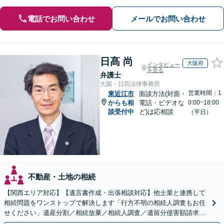
電話でお問い合わせ
メールでお問い合わせ
日髙 尚
大阪府
インタビュー
を見る
弁護士
大園・日髙法律事務所
営業時間：1
東近江市
面談方法(対面・
からも相
電話・ビデオな
0:00~18:00
談受付中
ど)は応相談
（平日）
不動産・土地の相続
【関西エリア対応】【遺言書作成・出張相談対応】他士業と連携して
相続問題をワンストップで解決します「行方不明の相続人調査もお任
せください」遺産分割／相続放棄／相続人調査／遺留分侵害額請求／
登記など【休日・夜間面談可】【分割払い対応】