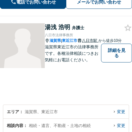
電話でお問い合わせ
メールでお問い合わせ
福祉や医療と連携し垣根を超えて解決
へと導きます。【休日、夜間対応可
能】
湯浅 浩明
弁護士
八日市法律事務所
滋賀県
東近江市
八日市駅
から徒歩10分
|
滋賀県東近江市の法律事務所
詳細を見
です。各種法律相談につきお
る
気軽にお電話ください。
エリア
滋賀県、東近江市
変更
相談内容
相続・遺言、不動産・土地の相続
変更