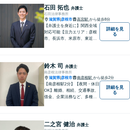
相談ください。
石田 拓也
弁護士
石田法律事務所
滋賀県
彦根市
高宮駅
から徒歩8分
|
【弁護士を身近に】関西全域
詳細を見
対応可能【注力エリア：彦根
る
市、長浜市、米原市、東近江
市、近江八幡市】日常で起こ
り得る法律問題の解決へ特
化。生まれ育った地元の皆さ
まに、不安を和らげベストな
鈴木 司
弁護士
解決策を提供します「迅速丁
南彦根法律事務所
寧」【無料相談有・駐車場完
滋賀県
彦根市
南彦根駅
から徒歩2分
|
備】【英語対応可】
【南彦根駅2分】【夜間・休日
詳細を見
OK】離婚、相続、交通事故、
る
借金、企業法務など、多種多
様なご相談にお応えしており
ます。スピード感を持った対
応と密なコミュニケーション
をモットーに、皆様それぞれ
二之宮 健治
弁護士
に合った解決を図ってまいり