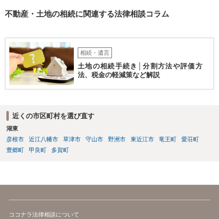
不動産・土地の相続に関連する法律相談コラム
相続・遺言
土地の相続手続き│分割方法や評価方
法、税金の軽減策など解説
近くの市区町村を選び直す
湖東
彦根市
近江八幡市
草津市
守山市
野洲市
東近江市
竜王町
愛荘町
豊郷町
甲良町
多賀町
ココナラ法律相談について