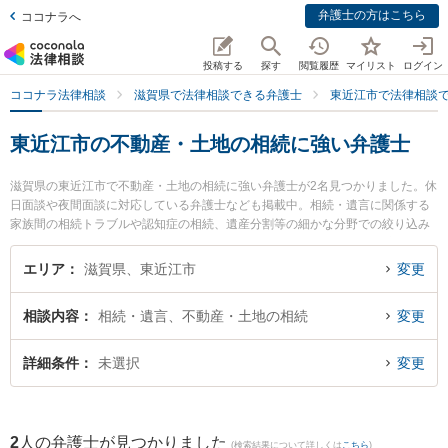
弁護士の方はこちら
ココナラへ
投稿する
探す
閲覧履歴
マイリスト
ログイン
ココナラ法律相談
滋賀県で法律相談できる弁護士
東近江市で法律相談
東近江市の不動産・土地の相続に強い弁護士
滋賀県の東近江市で不動産・土地の相続に強い弁護士が2名見つかりました。休
日面談や夜間面談に対応している弁護士なども掲載中。相続・遺言に関係する
家族間の相続トラブルや認知症の相続、遺産分割等の細かな分野での絞り込み
検索もでき便利です。特にことう法律事務所の藤田 祐介弁護士や八日市法律事
務所の湯浅 浩明弁護士のプロフィール情報や弁護士費用、強みなどが注目され
エリア
滋賀県、東近江市
変更
ています。『東近江市で土日や夜間に発生した不動産・土地の相続のトラブル
を今すぐに弁護士に相談したい』『不動産・土地の相続のトラブル解決の実績
相談内容
相続・遺言、不動産・土地の相続
変更
豊富な近くの弁護士を検索したい』『初回相談無料で不動産・土地の相続を法
律相談できる東近江市内の弁護士に相談予約したい』などでお困りの相談者さ
んにおすすめです。
詳細条件
未選択
変更
2
人の弁護士が見つかりました
(検索結果について詳しくは
こちら
)