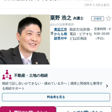
2件中 1-2件を表示
粟野 浩之
弁護士
京都府
あわの法律事務所
営業時間：0
東近江市
面談方法(対面・
からも相
電話・ビデオな
9:00~20:00
談受付中
ど)は応相談
（平日）
不動産・土地の相続
相続で話し合いができない・揉めている方へ｜感情と関係性も整理す
る相続サポート
料金表を見る