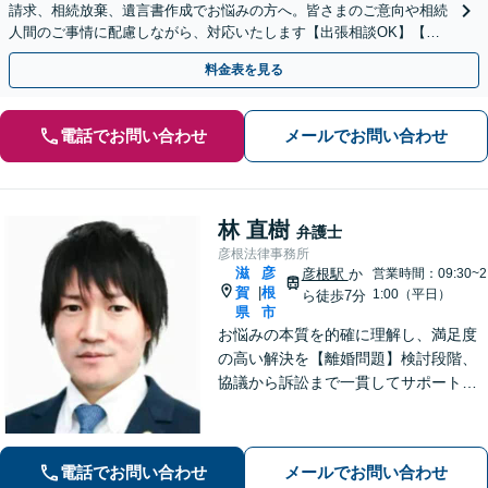
請求、相続放棄、遺言書作成でお悩みの方へ。皆さまのご意向や相続
人間のご事情に配慮しながら、対応いたします【出張相談OK】【甲
西駅1分】
料金表を見る
電話でお問い合わせ
メールでお問い合わせ
林 直樹
弁護士
彦根法律事務所
滋
彦
彦根駅
か
営業時間：09:30~2
賀
根
|
1:00（平日）
ら徒歩7分
県
市
お悩みの本質を的確に理解し、満足度
の高い解決を【離婚問題】検討段階、
協議から訴訟まで一貫してサポート
【インターネット】投稿・書き込み削
除、発信者情報開示請求、損害賠償請
求など幅広く対応【オンライン面談】
電話でお問い合わせ
メールでお問い合わせ
【彦根駅7分】