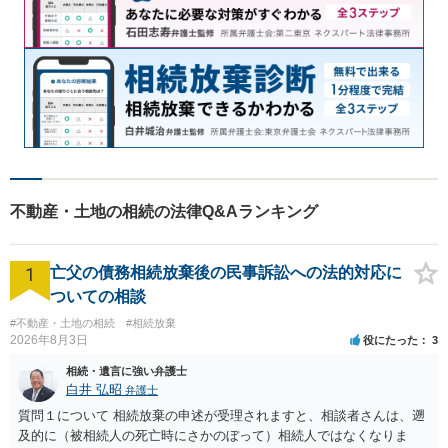
不動産・土地の相続の法律Q&Aランキング
1
亡父の債務相続放棄後の民事訴訟への法的対応に
ついての相談
#不動産・土地の相続
#相続放棄
2026年8月3日
役にたった
3
相続・遺言に強い弁護士
白井 弘昭
弁護士
質問１について 相続放棄の申述が受理されますと、相談者さんは、遡
及的に（被相続人の死亡時にさかのぼって）相続人ではなくなりま