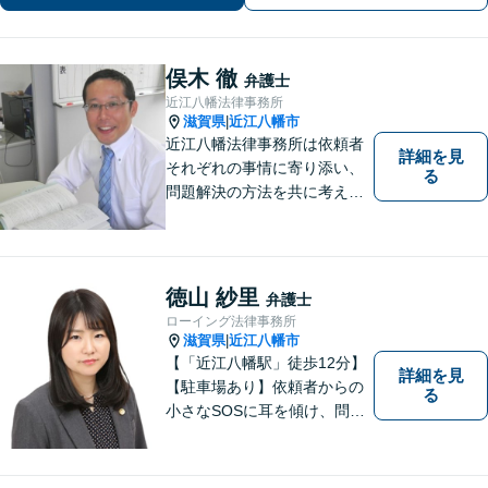
俣木 徹
弁護士
近江八幡法律事務所
滋賀県
近江八幡市
|
近江八幡法律事務所は依頼者
詳細を見
それぞれの事情に寄り添い、
る
問題解決の方法を共に考える
場所です。「弁護士に相談す
べき悩みなのかわからない
方」も、ぜひお気軽にご相談
ください。
徳山 紗里
弁護士
ローイング法律事務所
滋賀県
近江八幡市
|
【「近江八幡駅」徒歩12分】
詳細を見
【駐車場あり】依頼者からの
る
小さなSOSに耳を傾け、問題
解決に導くことが出来る、そ
んな弁護士でありたいと考え
ております。 ぜひ一度私にご