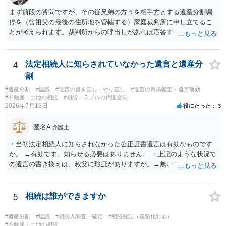
まず前段の質問ですが、その従兄弟の方々を相手方とする遺産分割調
停を（曾祖父の最後の住所地を管轄する）家庭裁判所に申し立てるこ
とが考えられます。裁判所からの呼出しがあれば応答する可能性がま
だあるのではないでしょうか。 後段の質問については、相続放棄は可
能と思われます。時間が思った以上にないので必要書類をてきぱきと
揃える必要があります。その点是非御注意ください。
4
法定相続人に知らされていなかった遺言と遺産分
割
#遺産分割
#協議
#遺言の書き直し・やり直し
#遺言の真偽鑑定・遺言無効
#不動産・土地の相続
#相続トラブルの代理交渉
2026年7月18日
役にたった
3
匿名A
弁護士
・当初法定相続人に知らされなかった公正証書遺言は有効なものです
か。 →有効です。知らせる必要はありません。 ・上記のような状況で
の遺言の書き換えは、叔父に瑕疵がありますか。→無いです。 ・分割
する場合の比率は、現状で、客観的に見てどの程度が妥当と考えられ
ますか。 →本人が自由に決められますので、どこが妥当とは言えない
です。客観的な基準もありません。 ・できれば穏やかに、分割を拒否
5
相続は誰ができますか
することはできますか。 →分割を拒否するということは、遺産はいら
ないということでしょうか。遺言で、受取を指定されててもいらない
#遺産分割
#協議
#相続人調査・確定
#相続登記（義務化対応）
と拒否することはできます。理由を説明する必要はありません。
#不動産・土地の相続