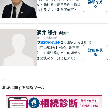
詳細を見
続・高齢者・刑事事件・職場
る
のトラブル・消費者被害・法
人倒産などはお任せくださ
い。法人・個人問わず幅広い
案件を取り扱っています。
酒井 謙介
弁護士
守山法律事務所
滋賀県
守山市
守山駅
から徒歩3分
|
【守山駅3分】相続、刑事事
詳細を見
件、企業法務など。依頼者さ
る
まの状況を十分にヒアリング
し、あらゆる観点から解決策
をご提案してまいります。丁
寧に、迅速に、柔軟に対応し
ます。お気軽にご相談くださ
い【隣接駐車場あり】
相続に関する診断ツール