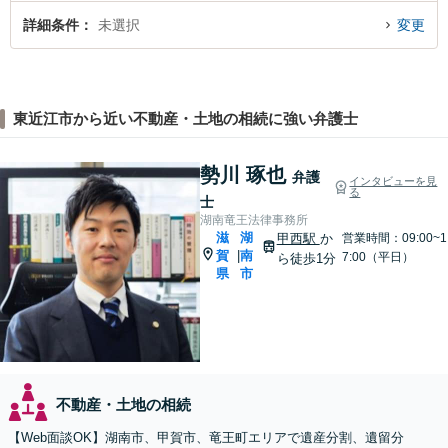
詳細条件
未選択
変更
東近江市から近い不動産・土地の相続に強い弁護士
勢川 琢也
弁護
インタビューを見
る
士
湖南竜王法律事務所
滋
湖
甲西駅
か
営業時間：09:00~1
賀
南
|
7:00（平日）
ら徒歩1分
県
市
不動産・土地の相続
【Web面談OK】湖南市、甲賀市、竜王町エリアで遺産分割、遺留分