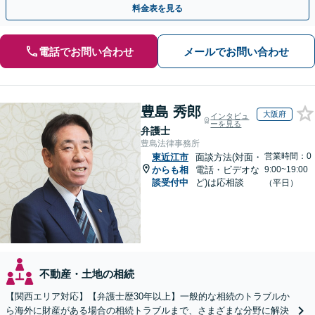
料金表を見る
電話でお問い合わせ
メールでお問い合わせ
豊島 秀郎
大阪府
インタビュ
ーを見る
弁護士
豊島法律事務所
営業時間：0
東近江市
面談方法(対面・
からも相
電話・ビデオな
9:00~19:00
談受付中
ど)は応相談
（平日）
不動産・土地の相続
【関西エリア対応】【弁護士歴30年以上】一般的な相続のトラブルか
ら海外に財産がある場合の相続トラブルまで、さまざまな分野に解決