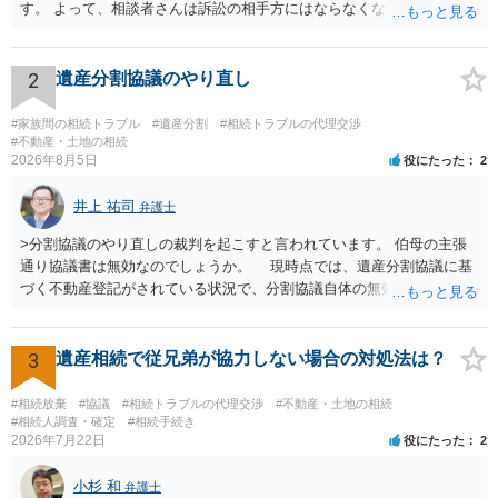
す。 よって、相談者さんは訴訟の相手方にはならなくなるので（明け
渡し請求の対象ではなくなるので）請求棄却となります。 相続放棄受
理証明を家庭裁判所で取得し、コピーを答弁書に添えて裁判所に提出
してください。 質問２について 請求棄却を求める答弁書を提出すれ
2
遺産分割協議のやり直し
ば、第１回期日は出席する必要がありません。その日は差支え（用事
があり出席できない）との記載で十分です。 質問３について 弁護士で
#家族間の相続トラブル
#遺産分割
#相続トラブルの代理交渉
はないので、ｍｉｎｔｓでの提出の必要は無いと思います。郵送（期
#不動産・土地の相続
2026年8月5日
役にたった
2
限までに届けばよい）で十分です。 詳細は、書面記載の裁判所書記官
にお問い合わせください。 以上、ご参考まで。
井上 祐司
弁護士
>分割協議のやり直しの裁判を起こすと言われています。 伯母の主張
通り協議書は無効なのでしょうか。 現時点では、遺産分割協議に基
づく不動産登記がされている状況で、分割協議自体の無効を裁判所が
認めたわけではないので、分割協議の効力に影響はありません。 先
方の訴訟の主張及び立証次第ですが、 ・御祖母様の認知能力に関する
医師の意見書、筆跡鑑定 が提出されればその効力が否定される可能性
3
遺産相続で従兄弟が協力しない場合の対処法は？
はありますが、 ・伯母様自身が分割協議に加わっていること ・御祖母
様の意に反する遺産分割協議を行う実益が誰にあったかの立証が困難
#相続放棄
#協議
#相続トラブルの代理交渉
#不動産・土地の相続
であること からすると、実際に遺産分割協議の効力が否定される可能
#相続人調査・確定
#相続手続き
2026年7月22日
役にたった
2
性はそれほど高くない（立証のハードルは非常に高い）ということが
言えると思います。
小杉 和
弁護士