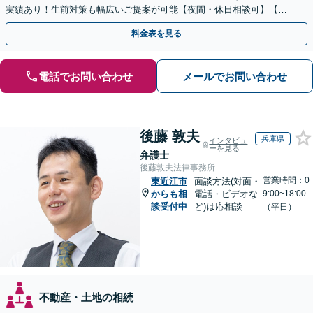
実績あり！生前対策も幅広いご提案が可能【夜間・休日相談可】【完
全個室】
料金表を見る
電話でお問い合わせ
メールでお問い合わせ
後藤 敦夫
兵庫県
インタビュ
ーを見る
弁護士
後藤敦夫法律事務所
営業時間：0
東近江市
面談方法(対面・
からも相
電話・ビデオな
9:00~18:00
談受付中
ど)は応相談
（平日）
不動産・土地の相続