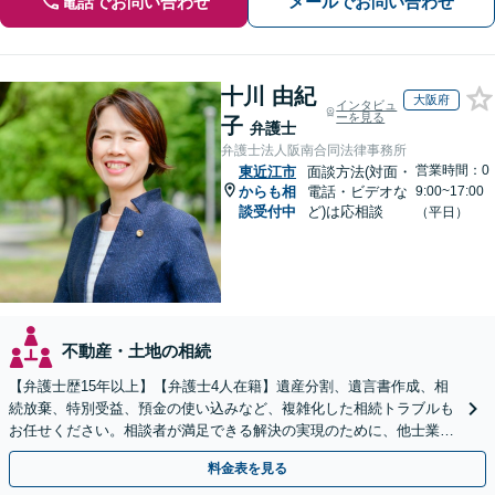
電話でお問い合わせ
メールでお問い合わせ
十川 由紀
大阪府
インタビュ
ーを見る
子
弁護士
弁護士法人阪南合同法律事務所
営業時間：0
東近江市
面談方法(対面・
からも相
電話・ビデオな
9:00~17:00
談受付中
ど)は応相談
（平日）
不動産・土地の相続
【弁護士歴15年以上】【弁護士4人在籍】遺産分割、遺言書作成、相
続放棄、特別受益、預金の使い込みなど、複雑化した相続トラブルも
お任せください。相談者が満足できる解決の実現のために、他士業と
連携し最善を尽くします【完全個室】
料金表を見る