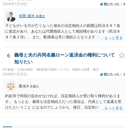
2026年7月16日
役にたった
2
吉田 雄大
弁護士
子どもがいる方が亡くなった場合の法定相続人の範囲は民法８８７条
に規定があり、あなたは代襲相続人として相続権があります（民法８
８７条２項）。 また、配偶者は常に相続人となります（民法８９０
条）。 「祖父の子供３人」の方の配偶者がご健在であれば、その方に
も相続権があります。つまり、孫５人に加えて「おじ又はおば」にも
相続権がある可能性があります。
6
義母と夫の共同名義ローン返済金の権利について
知りたい
#不動産・土地の相続
#家族間の相続トラブル
#相続人調査・確定
2026年7月25日
役にたった
1
匿名A
弁護士
約款等で特段の定めがなければ、法定相続人が受け取り権利がありま
す。 もっとも、義母も法定相続人だった場合は、代表として返還を受
けたということ になるのでしょうから、後日、法定相続分に基づいて
精算を求めることは可能と思います。