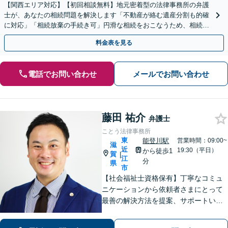
【関西エリア対応】【初回相談無料】地元密着型の法律事務所の弁護
士が、あなたの相続問題を解決します「不動産が絡む遺産分割も的確
に対応」「相続放棄の手続き可」円滑な相続をおこなうため、相続問
題は自分の代で解決しましょう【完全個室制】
料金表を見る
電話でお問い合わせ
メールでお問い合わせ
藤田 祐介
弁護士
ことう法律事務所
東
能登川駅
営業時間：09:00~
滋
近
19:30（平日）
から徒歩1
賀
|
江
分
県
市
【社会福祉士資格保有】丁寧なコミュ
ニケーションから依頼者さまにとって
最善の解決方法を提案、サポートいた
します。刑事事件での身柄解放、債務
整理の実績多数。法律だけではなく、