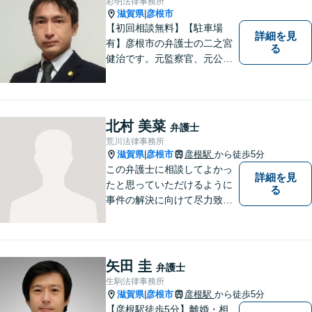
彩明法律事務所
ます。お気軽にご相談くださ
滋賀県
彦根市
|
い。
【初回相談無料】【駐車場
詳細を見
有】彦根市の弁護士の二之宮
る
健治です。元監察官、元公務
員の経歴を活かし、皆様のト
ラブル解決をしっかりサポー
トいたします。
北村 美菜
弁護士
荒川法律事務所
滋賀県
彦根市
彦根駅
から徒歩5分
|
この弁護士に相談してよかっ
詳細を見
たと思っていただけるように
る
事件の解決に向けて尽力致し
ます。
矢田 圭
弁護士
生駒法律事務所
滋賀県
彦根市
彦根駅
から徒歩5分
|
【彦根駅徒歩5分】離婚・相