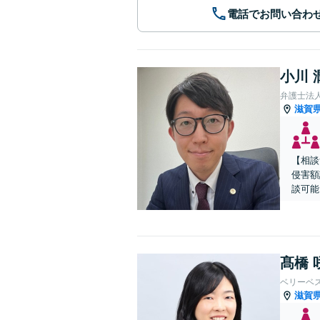
電話でお問い合わ
小川 
弁護士法
滋賀
【相談
侵害額
談可能
髙橋 
ベリーベ
滋賀