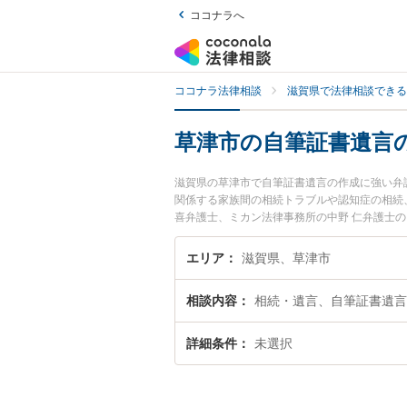
ココナラへ
ココナラ法律相談
滋賀県で法律相談できる
草津市の自筆証書遺言
滋賀県の草津市で自筆証書遺言の作成に強い弁
関係する家族間の相続トラブルや認知症の相続
喜弁護士、ミカン法律事務所の中野 仁弁護士
を今すぐに弁護士に相談したい』『自筆証書遺
の弁護士に相談予約したい』などでお困りの相
エリア
滋賀県、草津市
相談内容
相続・遺言、自筆証書遺言
詳細条件
未選択