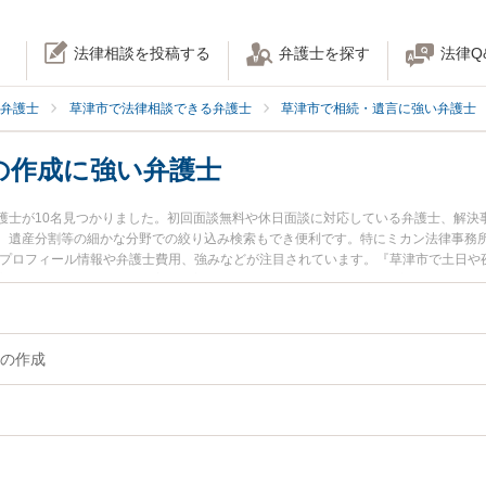
法律相談を投稿する
弁護士を探す
法律Q
弁護士
草津市で法律相談できる弁護士
草津市で相続・遺言に強い弁護士
の作成に強い弁護士
護士が10名見つかりました。初回面談無料や休日面談に対応している弁護士、解決
、遺産分割等の細かな分野での絞り込み検索もでき便利です。特にミカン法律事務所
のプロフィール情報や弁護士費用、強みなどが注目されています。『草津市で土日や
言の作成のトラブル解決の実績豊富な近くの弁護士を検索したい』『初回相談無料
談者さんにおすすめです。
の作成