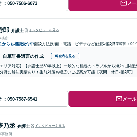
せ
メー
秀郎
弁護士
インタビューを見る
事務所
市
からも相談受付中
面談方法(対面・電話・ビデオなど)は応相談
営業時間：09:0
自筆証書遺言の作成
料金表を見る
エリア対応】【弁護士歴30年以上】一般的な相続のトラブルから海外に財産
分野に解決実績あり！生前対策も幅広いご提案が可能【夜間・休日相談可】
せ
メール
夢乃丞
弁護士
インタビューを見る
律事務所