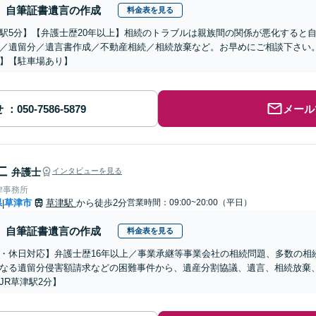
自筆証書遺言の作成
料金表を見る
駅5分】【弁護士歴20年以上】相続のトラブルは親族間の関係が悪化すると
／遺留分／遺言書作成／不動産相続／相続放棄など。お早めにご相談下さい
】【駐車場あり】
せ
メール
仁
弁護士
インタビューを見る
律事務所
県
草津市
草津駅
から徒歩2分
営業時間：09:00~20:00（平日）
|
自筆証書遺言の作成
料金表を見る
・休日対応】弁護士歴16年以上／事業承継等事業会社の相続問題、多数の相
なる遺留分侵害額請求などの困難事件から、遺産分割協議、遺言、相続放棄
JR草津駅2分】