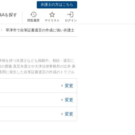
弁護士の方はこちら
&Aを探す
閲覧履歴
マイリスト
ログイン
草津市で自筆証書遺言の作成に強い弁護士
事例を持つ弁護士なども掲載中。相続・遺言に
の齋藤 真宏弁護士や大津法律事務所の辻井 康
夜間に発生した自筆証書遺言の作成のトラブル
で自筆証書遺言の作成を法律相談できる草津市内
変更
変更
変更