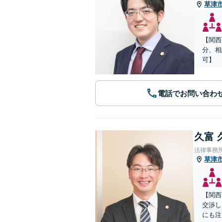
草津
【関西
分、相
可】
電話でお問い合わ
久富 
法律事務
草津
【関西
交渉し
にも注