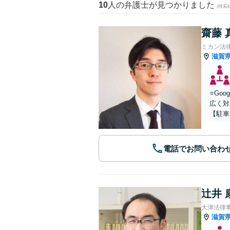
10
人の弁護士が見つかりました
(検索
齋藤 
ミカン法
滋賀
⭐️G
広く対
【駐車
電話でお問い合わ
辻井 
大津法律
滋賀