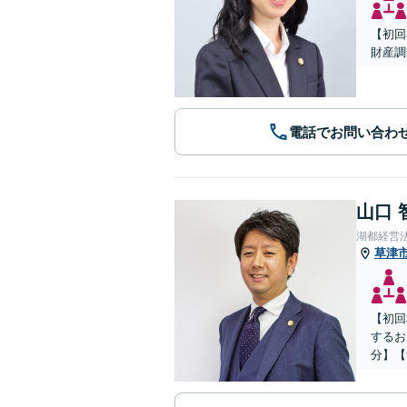
【初回
財産調
電話でお問い合わ
山口 
湖都経営
草津
【初回
するお
分】【