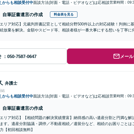
市
からも相談受付中
面談方法(対面・電話・ビデオなど)は応相談
営業時間：09:3
自筆証書遺言の作成
料金表を見る
エリア対応】元裁判所書記官として相続分野500件以上の対応経験！判例に
続放棄を解決。金額やスピード等、相談者様が一番大事にする想いを丁寧に伺
せ
メール
久
弁護士
所結
市
からも相談受付中
面談方法(対面・電話・ビデオなど)は応相談
営業時間：09:3
自筆証書遺言の作成
エリア対応】【相続問題の解決実績豊富】納得感の高い遺産分割と円満な解
ます。遺産分割協議・調停／不動産相続／遺留分など、相続のお困りごとは
力【初回相談無料】