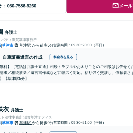
せ
メール
潤
弁護士
人バディ滋賀草津事務所
県
草津市
草津駅
から徒歩5分
営業時間：09:30~20:00（平日）
|
自筆証書遺言の作成
料金表を見る
無料】【電話は弁護士直通】相続トラブルやお困りごとのご相談はお任せく
請求／相続放棄／遺言書作成などに幅広く対応。粘り強く交渉し、依頼者さ
】【草津駅5分】
咲衣
弁護士
スト法律事務所 滋賀草津オフィス
県
草津市
草津駅
から徒歩9分
営業時間：09:30~21:00（平日）
|