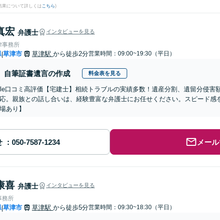
結果について詳しくは
こちら
)
真宏
弁護士
インタビューを見る
律事務所
県
草津市
草津駅
から徒歩2分
営業時間：09:00~19:30（平日）
|
自筆証書遺言の作成
料金表を見る
oogle口コミ高評価【宅建士】相続トラブルの実績多数！遺産分割、遺留分侵
応。親族との話し合いは、経験豊富な弁護士にお任せください。スピード感
場あり】
せ
メール
康喜
弁護士
インタビューを見る
事務所
県
草津市
草津駅
から徒歩5分
営業時間：09:30~18:30（平日）
|