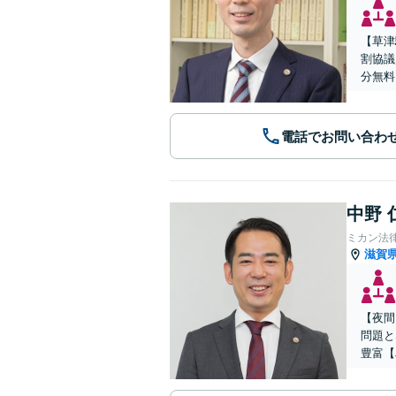
【草津
割協議
分無料
電話でお問い合わ
中野 
ミカン法
滋賀
【夜間
問題と
豊富【