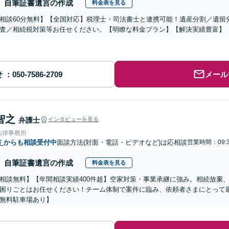
自筆証書遺言の作成
料金表を見る
相談60分無料】【全国対応】税理士・司法書士と連携可能！遺産分割／遺留
査／相続税対策等お任せください。【明瞭な料金プラン】【解決実績豊富】
せ
メール
智之
弁護士
インタビューを見る
法律事務所
市
からも相談受付中
面談方法(対面・電話・ビデオなど)は応相談
営業時間：09:3
自筆証書遺言の作成
料金表を見る
相談無料】【年間相談実績400件超】空家対策・事業承継に強み。相続放棄
困りごとはお任せください！チーム体制で案件に臨み、依頼者さまにとって
無料駐車場あり】