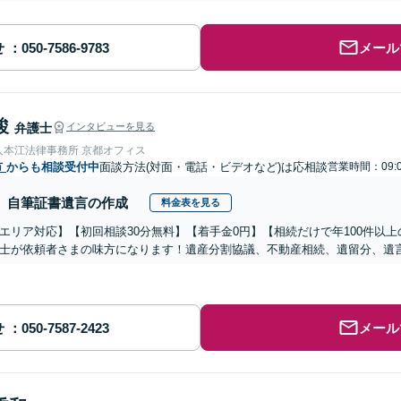
せ
メール
駿
弁護士
インタビューを見る
人本江法律事務所 京都オフィス
市
からも相談受付中
面談方法(対面・電話・ビデオなど)は応相談
営業時間：09:0
自筆証書遺言の作成
料金表を見る
エリア対応】【初回相談30分無料】【着手金0円】【相続だけで年100件以
士が依頼者さまの味方になります！遺産分割協議、不動産相続、遺留分、遺
せ
メール