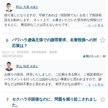
村山 大基
弁護士
繰り返しになりますが、可能であれば（現段階でも）お近くで面談相
談をお勧めします。 ネット上で、お書きいただいた部分的な情報だけ
をもとに、 断定的なことは言えないからです。
6
パワハラ虚偽主張での謝罪要求、名誉毀損への対
応策は？
#セクハラ
#労災対応
#名誉毀損罪・侮辱罪
2021年3月28日
役にたった
22
青山 知史
弁護士
お困りの状況、拝見いたしました。 ご記載を見る限り、ご相談者様が
ハラスメントを行ったとは認められない事案かと思われますので、謝
罪などは特段不要かと思われます。 相手方がなお謝罪や賠償を要求す
る場合、こうした観点で内容証明郵便などの通知を発したり、また、
訴訟などによって債務不存在確認などを求めることも可能です。 相手
方の行為は、ご相談者様の名誉や名誉感情を損なう事項を第三者に通
7
セクハラ示談後なのに、問題を掘り起こされまし
知したものであり、社内でも共有されている実態を考えれば、金額の
た。