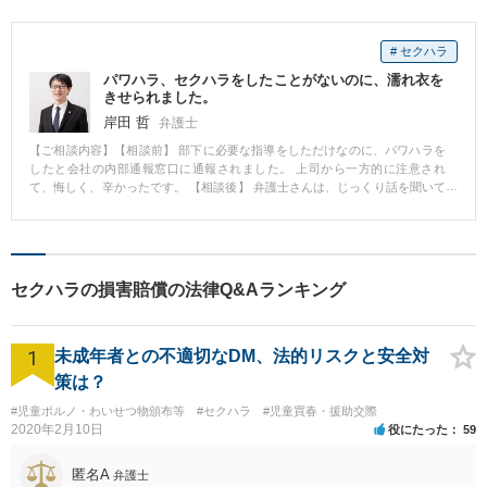
# セクハラ
パワハラ、セクハラをしたことがないのに、濡れ衣を
きせられました。
岸田 哲
弁護士
【ご相談内容】【相談前】 部下に必要な指導をしただけなのに、パワハラを
したと会社の内部通報窓口に通報されました。 上司から一方的に注意され
て、悔しく、辛かったです。 【相談後】 弁護士さんは、じっくり話を聞いて
くれて、わたしの気持ちを理解してくれました。 そのうえで、わたしの置か
れた状況と対応方法を的確に説明してくれました。 気持ちが随分楽になりま
した。 【コメント】 私も、事業会社勤務の経験があり、労働者のお気持ちは
よくわかるつもりです。 悔しくて、つらい思いをされている方に少しでも元
気になっていただけたら嬉しいです。
セクハラの損害賠償の法律Q&Aランキング
1
未成年者との不適切なDM、法的リスクと安全対
策は？
#児童ポルノ・わいせつ物頒布等
#セクハラ
#児童買春・援助交際
2020年2月10日
役にたった
59
匿名A
弁護士