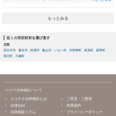
りの話にしてほしいという相手方の要望を受け容れることは状況によ
ってはあるかもしれませんが、相手方に誤解を与える可能性があり、
利益相反の問題が生じうるのでそういった要請は拒絶する場合が大半
もっとみる
でしょうし、とりわけ今回の状況において弁護士かぎりの話にしてほ
しいという要望を受け容れる弁護士はほとんどいないと思います。 会
社内の部署に相談した場合についても通常は会社内で情報共有が図ら
れるでしょうから、結局のところ、関係資料等をまとめて一度弁護士
近くの市区町村を選び直す
に相談した上で、事案の見通し等を示してもらい、訴訟するかどうか
北部
を早急に決断された方が良いかと存じます。訴訟提起を選択される場
合は、通常、会社が隠蔽のため過去の記録を廃棄すること等を防ぐた
四日市市
桑名市
鈴鹿市
亀山市
いなべ市
木曽岬町
東員町
菰野町
め、弁護士と相談の上、訴え提起前の証拠保全の要否等を検討するこ
朝日町
川越町
とになります。 いずれにせよ、あなたの動きを悟られた場合、少なく
とも一般論としては会社が隠蔽工作を行う可能性があるため、慎重な
対応が必要になってくるかと存じます。
ココナラ法律相談について
ココナラ法律相談とは
ご意見・ご要望
法律Q&A
利用規約
法律相談コラム
プライバシーポリシー