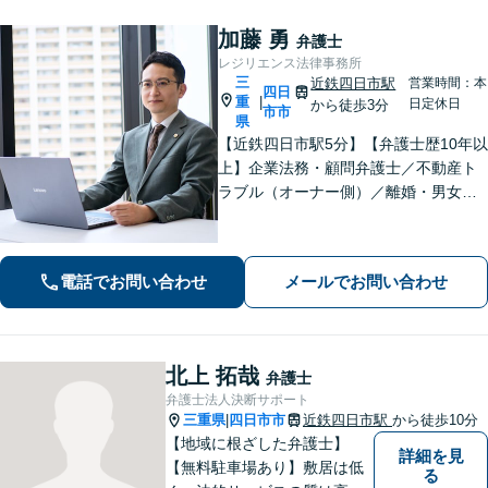
加藤 勇
弁護士
レジリエンス法律事務所
三
近鉄四日市駅
営業時間：本
四日
重
|
日定休日
から徒歩3分
市市
県
【近鉄四日市駅5分】【弁護士歴10年以
上】企業法務・顧問弁護士／不動産ト
ラブル（オーナー側）／離婚・男女問
題のご相談はお任せください。依頼者
様に寄り添い、解決まで真摯に対応し
てまいります【多才な他士業との連携
電話でお問い合わせ
メールでお問い合わせ
が強み】【完全個室でご相談】
北上 拓哉
弁護士
弁護士法人決断サポート
三重県
四日市市
近鉄四日市駅
から徒歩10分
|
【地域に根ざした弁護士】
詳細を見
【無料駐車場あり】敷居は低
る