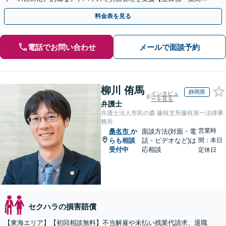
応】【オンライン面談可】【完全個室】
料金表を見る
電話でお問い合わせ
メールで面談予約
柳川 侑馬
静岡県
インタビュ
ーを見る
弁護士
弁護士法人市民の森 藤枝支所藤枝第一法律事
務所
営業時
桑名市
か
面談方法(対面・電
らも相談
話・ビデオなど)は
間：本日
受付中
応相談
定休日
セクハラの損害賠償
【東海エリア】【初回相談無料】不当解雇や未払い残業代請求、退職