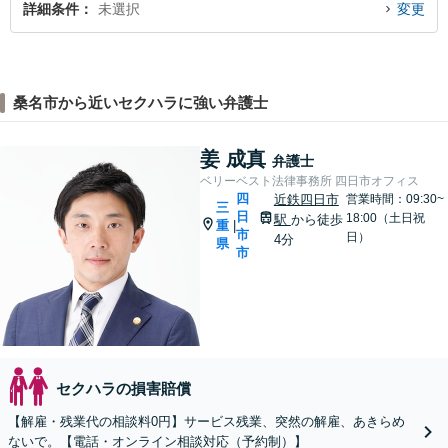
詳細条件
未選択
変更
桑名市から近いセクハラに強い弁護士
姜 成真
弁護士
ベリーベスト法律事務所 四日市オフィス
四
近鉄四日市
営業時間：09:30~
三
日
18:00（土日祝
駅
から徒歩
重
|
市
日）
4分
県
市
セクハラの損害賠償
【解雇・残業代の相談料0円】サービス残業、突然の解雇、あきらめ
ないで。【電話・オンライン相談対応（予約制）】