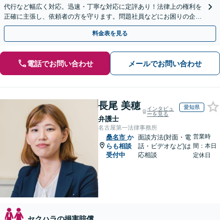
代行など幅広く対応。迅速・丁寧な対応に定評あり！法律上の権利を
正確に主張し、依頼者の方を守ります。問題社員などにお困りの企業
さまもぜひご相談ください【電話相談可】【法テラス可】
料金表を見る
電話でお問い合わせ
メールでお問い合わせ
長尾 美穂
愛知県
インタビュ
ーを見る
弁護士
名古屋第一法律事務所
営業時
桑名市
か
面談方法(対面・電
らも相談
話・ビデオなど)は
間：本日
受付中
応相談
定休日
セクハラの損害賠償