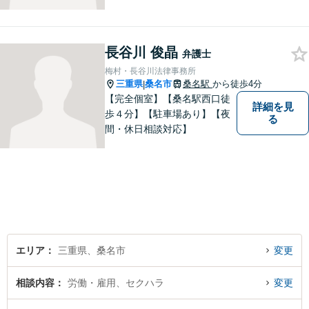
人事務所ならではのきめ細や
かさが特徴です。依頼者様の
本質的な問題解決に貢献いた
長谷川 俊晶
します。お困りごとは、お気
弁護士
軽にご相談ください。
梅村・長谷川法律事務所
三重県
桑名市
桑名駅
から徒歩4分
|
【完全個室】【桑名駅西口徒
詳細を見
歩４分】【駐車場あり】【夜
る
間・休日相談対応】
エリア
三重県、桑名市
変更
相談内容
労働・雇用、セクハラ
変更