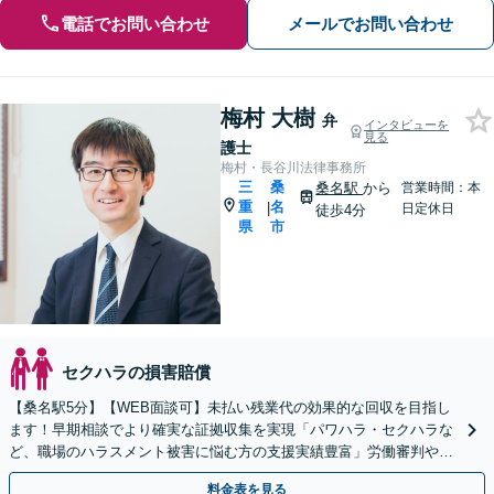
電話でお問い合わせ
メールでお問い合わせ
梅村 大樹
弁
インタビューを
見る
護士
梅村・長谷川法律事務所
三
桑
桑名駅
から
営業時間：本
重
名
|
日定休日
徒歩4分
県
市
セクハラの損害賠償
【桑名駅5分】【WEB面談可】未払い残業代の効果的な回収を目指し
ます！早期相談でより確実な証拠収集を実現「パワハラ・セクハラな
ど、職場のハラスメント被害に悩む方の支援実績豊富」労働審判や訴
訟を視野に、毅然とした対応で【休日・夜間相談可】
料金表を見る