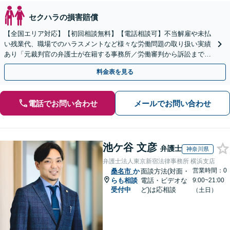
セクハラの損害賠償
【全国エリア対応】【初回相談無料】【電話相談可】不当解雇や未払
い残業代、職場でのハラスメントなど様々な労働問題の取り扱い実績
あり「元裁判官の弁護士が在籍する事務所／労働審判から訴訟まで、
裁判官経験を活かした最適な戦略を立案」
料金表を見る
電話でお問い合わせ
メールでお問い合わせ
池ケ谷 文彦
弁護士
神奈川県
弁護士法人東京新宿法律事務所 横浜支店
営業時間：0
桑名市
か
面談方法(対面・
らも相談
電話・ビデオな
9:00~21:00
受付中
ど)は応相談
（土日）