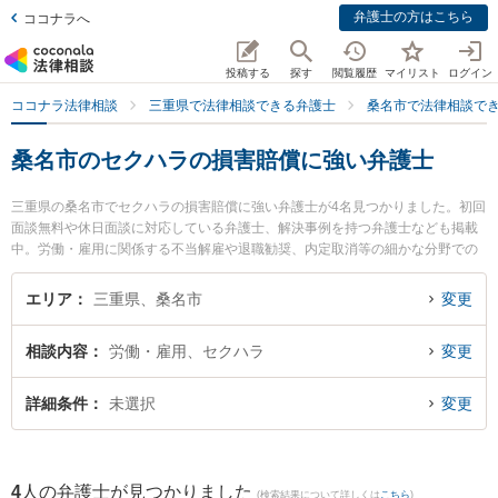
弁護士の方はこちら
ココナラへ
投稿する
探す
閲覧履歴
マイリスト
ログイン
ココナラ法律相談
三重県で法律相談できる弁護士
桑名市で法律相談で
桑名市のセクハラの損害賠償に強い弁護士
三重県の桑名市でセクハラの損害賠償に強い弁護士が4名見つかりました。初回
面談無料や休日面談に対応している弁護士、解決事例を持つ弁護士なども掲載
中。労働・雇用に関係する不当解雇や退職勧奨、内定取消等の細かな分野での
絞り込み検索もでき便利です。特に弁護士法人関・岸田・中村法律事務所 桑名
オフィスの岸田 哲弁護士や梅村・長谷川法律事務所の梅村 大樹弁護士、嶋田幸
エリア
三重県、桑名市
変更
司法律事務所の嶋田 幸司弁護士のプロフィール情報や弁護士費用、強みなどが
注目されています。『桑名市で土日や夜間に発生したセクハラの損害賠償のト
相談内容
労働・雇用、セクハラ
変更
ラブルを今すぐに弁護士に相談したい』『セクハラの損害賠償のトラブル解決
の実績豊富な近くの弁護士を検索したい』『初回相談無料でセクハラの損害賠
償を法律相談できる桑名市内の弁護士に相談予約したい』などでお困りの相談
詳細条件
未選択
変更
者さんにおすすめです。
4
人の弁護士が見つかりました
(検索結果について詳しくは
こちら
)