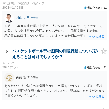
多寡は別として、名誉毀損に基づく損害賠償請求などが成立する可能
#不当解雇
#示談交渉
#セクハラ
性もあるかと思われます。 本件に対する対応ですが、そもそも根拠を
2021年1月23日
役にたった
11
欠く主張であり、会社としても相手方の請求を取り合うつもり事態が
ない可能性もあるかと思われます。 こうした場合であれば、結局は相
村山 大基
弁護士
手方として、言い分がなにも通らないまま、断念ををすることにな
り、ご相談者様も直接に問題のある人物と接触を持たずに済むかと思
＞明日、再度本社社長と上司と主人とで話し合いをするそうです。そ
いますので、必ずしも、ご相談者様がコストをかけて、相手方を責め
の際にもし会社側から今回のセクハラについて詳細を聞かれた時に、
るまでをしなくともよいかとも考えられます。 もっとも、ご相談者様
示談書には口外しないと契約していますが会社側に一部始終を話して
として本件行動が納得できない場合には、コスト面も生じることから
しまって良いのでしょうか？もし会社側の質問に答えてはいけない場
十分にご検討をいただく必要はあるかと思いますが、相手方に対して
合、どのように対応したら良いですか？ 一番無難なのは、①事前に弁
正式な警告の書面を送ったり、名誉毀損に当たりうる行為について、
護士に相談してからにしたい、と伝え、②話し合いを延期してもらっ
8
バスケットボール部の顧問の問題行動について訴
賠償を求めていく余地はあるかと思われます。
てご主人が近くで法律相談に行くことです。 ネット上ですと、示談書
えることは可能でしょうか？
も確認できませんし、「言葉による下ネタ」がどのようなものか、示
#セクハラ
談に至る具体的な経緯、示談後相手が会社に話した内容など、詳しい
2024年1月7日
役にたった
11
事情がわかりません。これらの事情がわからずに、相談者さんからの
又聞きの情報だけをもとに回答するのは妥当ではないと考えるからで
内藤 政信
弁護士
す。
あなたひとりで動くのは危険だから、仲間をつのって、まずは、学校
に対して 顧問解任願を出すといいでしょう。 理由は、拾えるだけ拾っ
て書くといいでしょう。