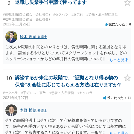
9
退職し失業手当申請で困ってます
#退職理由(自己都合・会社都合)
#セクハラ
#過労死
#労働・雇用契約違反
#退職理由(自己都合・会社都合)
2022年11月26日
役にたった
6
鈴木 理司
弁護士
ご友人や職場の仲間とのやりとりは、労働時間に関する証拠となり得
ます。 該当するやりとりについてスクリーンショットを作成し、どの
スクリーンショットからどの年月日の労働時間について推定できるか
報告書にまとめ、ハローワークに提出しましょう。
10
訴訟するか未定の段階で、“証拠となり得る物の
保管”を会社に応じてもらえる方法は在りますか?
#セクハラ
#手術ミス・事故
#患者・入所者側
#セクハラ
2021年4月27日
役にたった
11
木野 博徳
弁護士
会社の顧問弁護士は会社に対して守秘義務を負っているだけですの
で、紛争の相手方となり得るあなたから聞いた話については基本的に
会社に対して報告することになるかと存じます。一般的に弁護士かぎ