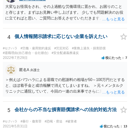
大変なお怪我をされ、その上過酷な労働環境に置かれ、お困りのこと
と存じます。まずはお見舞い申し上げます。 少しでも問題解決のお役
に立てればと思い、ご質問にお答えさせていただきます。 ご相談者の
具体的な会社内での立場や入手可能な証拠資料にもよりますが、お怪
我に関しては労災保険からの給付や会社からの損害賠償が、過重労働
に関しては未払残業代の支払が受けられる可能性がある事案とお見受
4
個人情報開示請求に応じない企業を訴えたい
けします。 請求が認められる可能性や採るべき手続を検討するには、
様々な事情のヒアリングや証拠資料の検討が必要になるため、今後の
#セクハラ
#労働・雇用契約違反
#労災対応
#業務上過失・損害賠償
方針の検討も含め、一度面談にて法律相談をされることをおすすめし
#退職理由(自己都合・会社都合)
#安全配慮義務違反
2022年7月29日
役にたった
7
ます。
匿名A
弁護士
＞例えばパワハラによる退職での慰謝料の相場が50～100万円だとする
と、ほぼ着手金と成功報酬で消えてしまいますね。 ＞元々メンタルク
リニックに通院していて、今回の一連の出来事でさらに悪化した事実
を医師の診断書で証拠として提出しても慰謝料は変わらないですか？
万が一、慰謝料請求が認められるにしても金額としては微々たるもの
かと思いますが、依頼する弁護士に詳細を説明したうえで指示を仰い
5
会社からの不当な損害賠償請求への法的対処方法
だ方がいいかと思います。
#セクハラ
#暴行・傷害罪
#恐喝・脅迫
#被害者
2021年5月31日
役にたった
13