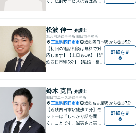
く、法的サービスの質は高く
をモットーに、ご相談者の立
場に立って、問題の解決を目
指します。交通事故／借金問
題／離婚問題／相続問題／企
松波 伸一
弁護士
業法務など、幅広く対応可
旭合同法律事務所 四日市事務所
能。【明確な料金体系】どう
三重県
四日市市
近鉄四日市駅
から徒歩5分
|
ぞご連絡ください。
【初回の電話相談は無料で対
詳細を見
応します】【土日もOK】【近
る
鉄四日市駅5分】【離婚・相続
問題】困っている方の力にな
れる様、話を聞き、寄り添い
ます【後見業務などの民事・
刑事事件全般】双方ともに納
鈴木 克昌
弁護士
得する解決を目指します【交
四日市エース法律事務所
通事故】示談金の増額に向け
三重県
四日市市
近鉄名古屋駅
から徒歩7分
|
尽力
【近鉄四日市駅徒歩７分】モ
詳細を見
ットーは『しっかり話を聞
る
く』ことです。誠実さと実直
さを取り柄に、一つ一つの案