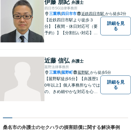
伊藤 朋紀
弁護士
四日市SG法律事務所
三重県
四日市市
近鉄四日市駅
から徒歩2分
|
【近鉄四日市駅より徒歩３
詳細を見
分】【夜間・休日対応可（要
る
予約）】【分割払い対応】
【弁護士歴１０年以上】 法律
相談を大切にしています。ま
ずはできる限り丁寧にお聞き
して、一緒に解決方法を考え
近藤 信弘
弁護士
る手助けをさせていただけれ
菰野法律事務所
ばと思いますので、お気軽に
三重県
菰野町
菰野駅
から徒歩5分
|
ご相談ください。
【菰野駅徒歩5分】【弁護歴1
詳細を見
0年以上】個人事務所ならでは
る
の、きめ細やかな対応を心が
けています。「相談してよか
った」と思っていただけるよ
う、最後まで粘り強く弁護を
行います！【完全個室】
桑名市の弁護士のセクハラの損害賠償に関する解決事例