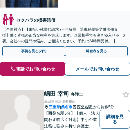
セクハラの損害賠償
【全国対応】【未払い残業代請求 /不当解雇、退職勧奨等労働者側専
従】働く皆様の正当な権利を実現します。企業相手でも泣き寝入り不
要。会社への疑問や悩み、ご相談ください。予約は24時間受付。【初
回面談無料】【夜間・休日対応可】
事例を見る(2件)
料金表を見る
電話でお問い合わせ
メールでお問い合わせ
嶋田 幸司
弁護士
嶋田幸司法律事務所
三重県
桑名市
西桑名駅
から徒歩5分
|
【西桑名駅5分】【個人・法人
詳細を見
問わず幅広く対応】中小企業
る
法務に強みを持つ弁護士。個