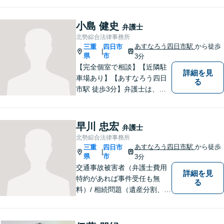
件に真摯に向き合います。離
婚問題／企業法務／労働問題
（使用者側）／交通事故／相
小島 健史
弁護士
続問題など、幅広く対応。お
北勢綜合法律事務所
気軽にご相談ください。
あすなろう四日市駅
から徒歩
三重
四日市
|
県
市
3分
【完全個室で相談】【近隣駐
詳細を見
車場あり】【あすなろう四日
る
市駅 徒歩3分】弁護士は、依
頼者の方のサポーターです。
わからないことがあれば、何
でも聞いてください。 問題解
早川 忠宏
弁護士
決に向かって一緒に頑張りま
北勢綜合法律事務所
しょう。
あすなろう四日市駅
から徒歩
三重
四日市
|
県
市
3分
交通事故被害者（弁護士費用
詳細を見
特約があれば事件受任も無
る
料）/ 相続問題（遺産分割、遺
言等）。是非一度ご相談くだ
さい。