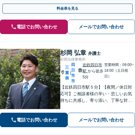
料金表を見る
電話でお問い合わせ
メールでお問い合わせ
杉岡 弘章
弁護士
杉岡法律事務所
四
近鉄四日市
営業時間：09:00~
三
日
18:00（土日祝
駅
から徒歩
重
|
市
日）
5分
県
市
【近鉄四日市駅５分】【夜間／休日対
応可】ご相談者様の辛い・悲しいお気
持ちに共感し、寄り添い、丁寧な対応
を心がけます。離婚／不動産／借金／
相続／刑事事件など、幅広く対応【地
電話でお問い合わせ
メールでお問い合わせ
域に根ざした弁護士】お気軽にお問い
合わせください。