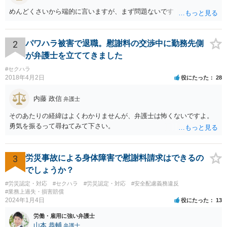
めんどくさいから端的に言いますが、まず問題ないです
2
パワハラ被害で退職。慰謝料の交渉中に勤務先側
が弁護士を立ててきました
#セクハラ
2018年4月2日
役にたった
28
内藤 政信
弁護士
そのあたりの経緯はよくわかりませんが、弁護士は怖くないですよ。
勇気を振るって尋ねてみて下さい。
3
労災事故による身体障害で慰謝料請求はできるの
でしょうか？
#労災認定・対応
#セクハラ
#労災認定・対応
#安全配慮義務違反
#業務上過失・損害賠償
2024年1月4日
役にたった
13
労働・雇用に強い弁護士
山本 恭輔
弁護士