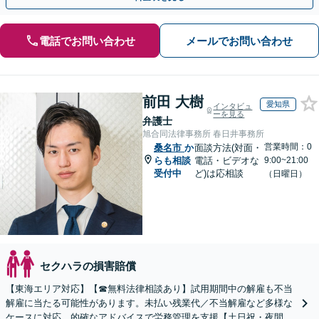
電話でお問い合わせ
メールでお問い合わせ
前田 大樹
愛知県
インタビュ
ーを見る
弁護士
旭合同法律事務所 春日井事務所
営業時間：0
桑名市
か
面談方法(対面・
らも相談
電話・ビデオな
9:00~21:00
受付中
ど)は応相談
（日曜日）
セクハラの損害賠償
【東海エリア対応】【☎︎無料法律相談あり】試用期間中の解雇も不当
解雇に当たる可能性があります。未払い残業代／不当解雇など多様な
ケースに対応。的確なアドバイスで労務管理を支援【土日祝・夜間対