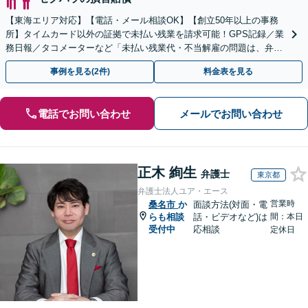
【東海エリア対応】【電話・メール相談OK】【創立50年以上の事務
所】タイムカード以外の証拠で未払い残業を請求可能！GPS記録／業
務日報／タコメーターなど「未払い残業代・不当解雇の問題は、弁護
士に相談して適切に対処しましょう」【初回相談無料】
事例を見る(2件)
料金表を見る
電話でお問い合わせ
メールでお問い合わせ
正木 絢生
弁護士
東京都
弁護士法人ユア・エース
営業時
桑名市
か
面談方法(対面・電
らも相談
話・ビデオなど)は
間：本日
受付中
応相談
定休日