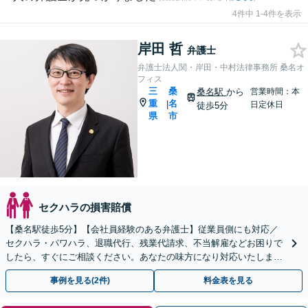
4件中 1-4件を表示
岸田 哲
弁護士
弁護士法人関・岸田・中村法律事務所 桑名オ
フィス
三
桑
桑名駅
から
営業時間：本
重
名
|
日定休日
徒歩5分
県
市
セクハラの損害賠償
【桑名駅徒歩5分】【会社員経験のある弁護士】従業員側にも対応／
セクハラ・パワハラ、退職代行、残業代請求、不当解雇などお困りで
したら、すぐにご相談ください。あなたの味方になり対応いたしま
す。手遅れになる前に、ご連絡ください。
事例を見る(2件)
料金表を見る