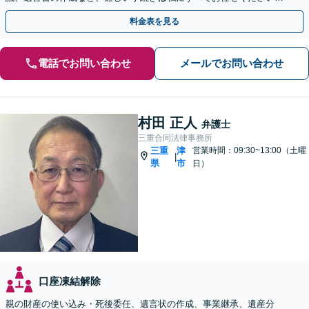
【夜間面談可】【完全個室】【出張相談可】
料金表を見る
電話でお問い合わせ
メールでお問い合わせ
村田 正人
弁護士
三重合同法律事務所
三重
津
営業時間：09:30~13:00（土曜
|
県
市
日）
口座凍結解除
親の財産の使い込み・死後委任、遺言状の作成、事業継承、遺産分