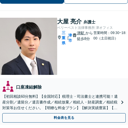
大屋 亮介
弁護士
ベリーベスト法律事務所 津オフィス
三
津駅
から
営業時間：09:30~18:
津
重
|
00（土日祝日）
徒歩8分
市
県
口座凍結解除
【初回相談60分無料】【全国対応】税理士・司法書士と連携可能！遺
産分割／遺留分／遺言書作成／相続放棄／相続人・財産調査／相続税
対策等お任せください。【明瞭な料金プラン】【解決実績豊富】【電
話相談可】
料金表を見る