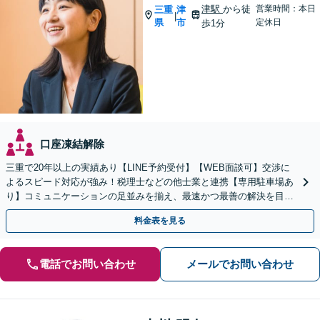
津駅
から徒
営業時間：本日
三重
津
|
県
市
定休日
歩1分
口座凍結解除
三重で20年以上の実績あり【LINE予約受付】【WEB面談可】交渉に
よるスピード対応が強み！税理士などの他士業と連携【専用駐車場あ
り】コミュニケーションの足並みを揃え、最速かつ最善の解決を目指
して尽力します【完全個室】【お子さま同席可】
料金表を見る
電話でお問い合わせ
メールでお問い合わせ