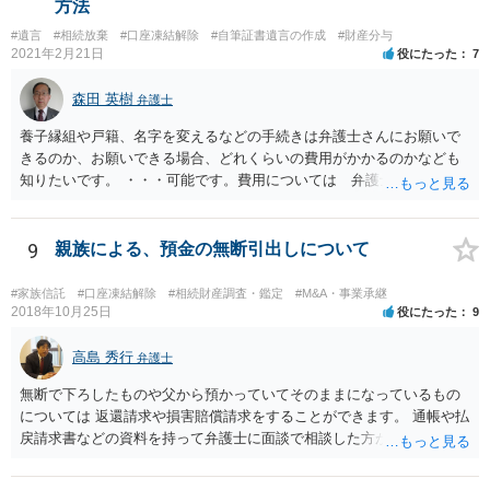
方法
#遺言
#相続放棄
#口座凍結解除
#自筆証書遺言の作成
#財産分与
2021年2月21日
役にたった
7
森田 英樹
弁護士
養子縁組や戸籍、名字を変えるなどの手続きは弁護士さんにお願いで
きるのか、お願いできる場合、どれくらいの費用がかかるのかなども
知りたいです。 ・・・可能です。費用については 弁護士と直接面談
の上 内容を確認し 協議の上個別に契約によって決まることになっ
ています。 やはり、成人した子のことまでごちゃごちゃ考えず、自分
の事だけ考えるべきなのでしょうか ・・・お子さんの事をまで含め良
9
親族による、預金の無断引出しについて
い解決案があればお悩みになるのは当然と言えば当然のことです。 彼
と親子関係を結びたいと思っているが、名字は変えたくない・・・養
#家族信託
#口座凍結解除
#相続財産調査・鑑定
#M&A・事業承継
子縁組の必要があり 氏も変更することになります。 しかし 彼は成人
2018年10月25日
役にたった
9
しているとは言え、自分の子と私の連れ子、全て平等にしたいと希
望。もちろん私もそうできればと思います。 ・・・婚姻前の契約 あ
高島 秀行
弁護士
るいは 遺言書などで その意思を実現する方法はあります。 弁護
無断で下ろしたものや父から預かっていてそのままになっているもの
士に相談してみてください。
については 返還請求や損害賠償請求をすることができます。 通帳や払
戻請求書などの資料を持って弁護士に面談で相談した方がよいと思い
ます。