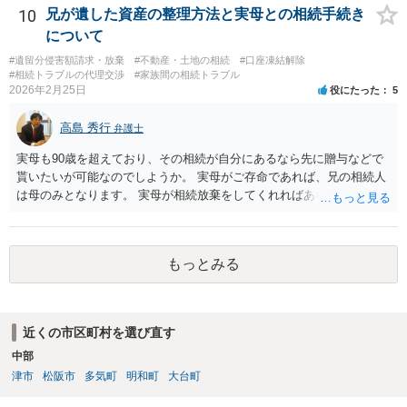
10
兄が遺した資産の整理方法と実母との相続手続き
について
#遺留分侵害額請求・放棄
#不動産・土地の相続
#口座凍結解除
#相続トラブルの代理交渉
#家族間の相続トラブル
2026年2月25日
役にたった
5
高島 秀行
弁護士
実母も90歳を超えており、その相続が自分にあるなら先に贈与などで
貰いたいが可能なのでしようか。 実母がご存命であれば、兄の相続人
は母のみとなります。 実母が相続放棄をしてくれればあなた方兄弟及
び実母の子が相続人となります。 実母に連絡を取って話してみるほか
ないと思います。
もっとみる
近くの市区町村を選び直す
中部
津市
松阪市
多気町
明和町
大台町