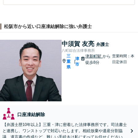
松阪市から近い口座凍結解除に強い弁護士
中須賀 友亮
弁護士
八町綜合法律事務所
三
津新町駅
から
営業時間：本
津
重
|
日定休日
徒歩8分
市
県
口座凍結解除
【弁護士歴10年以上】三重・津に密着した法律事務所です。司法書士
と連携し、ワンストップで対応いたします。相続放棄や遺産分割協
議、遺言書の作成など、難しい手続きは私にすべてお任せください。