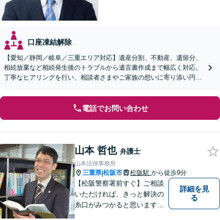
口座凍結解除
【愛知／静岡／岐阜／三重エリア対応】遺産分割、不動産、遺留分、
相続放棄など相続発生後のトラブルから遺言書作成まで幅広く対応。
丁寧なヒアリングを行い、相談者さまやご家族の想いに寄り添い円滑
な解決へ導きます【オンライン面談OK】【休日相談可】
電話でお問い合わせ
山本 哲也
弁護士
山本法律事務所
三重県
松阪市
松阪駅
から徒歩9分
|
【松阪警察署前すぐ】ご相談
詳細を見
いただければ、きっと解決の
る
糸口がみつかると思います。
法律の専門家としての豊富な