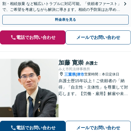
割・相続放棄 など幅広いトラブルに対応可能。「依頼者ファースト」
で、ご希望を考慮しながら解決に導きます。相続の予防策はお早めに
ご相談を【初回相談30分無料】【弁護士歴40年以上】
料金表を見る
電話でお問い合わせ
メールでお問い合わせ
加藤 寛崇
弁護士
みえ市民法律事務所
三重県
津市
営業時間：本日定休日
|
弁護士歴15年以上！ご依頼者の「納
得」「自主性・主体性」を尊重して対
応します。【労働・雇用】解雇や未払
い残業代のトラブルはお任せくださ
い。【離婚・男女】豊富な対応実績が
あります。
電話でお問い合わせ
メールでお問い合わせ