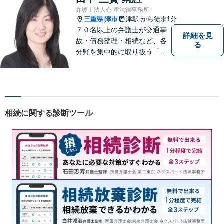
弁護士法人心 津法律事務所
三重県
津市
津駅
から徒歩1分
|
７０名以上の弁護士が交通事
詳細を見
故・債務整理・相続など、各
る
分野を集中的に取り扱う「分
野担当制」とすることで、ご
依頼者様に高品質・低コスト
でのリーガルサービスを提供
できるよう努めております。
相続に関する診断ツール