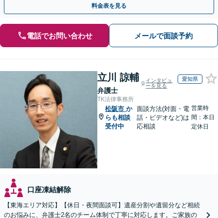
料金表を見る
電話でお問い合わせ
メールで面談予約
立川 諒輔
愛知県
インタビュ
ーを見る
弁護士
TK法律事務所
営業時
松阪市
か
面談方法(対面・電
らも相談
話・ビデオなど)は
間：本日
受付中
応相談
定休日
口座凍結解除
【東海エリア対応】【休日・夜間面談可】遺産分割や遺留分など相続
のお悩みに、弁護士2名のチーム体制で丁寧に対応します。ご家族の