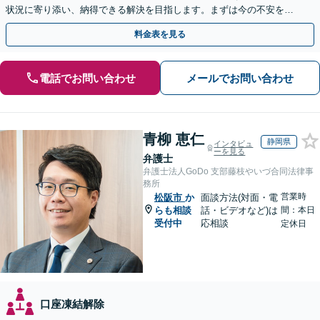
状況に寄り添い、納得できる解決を目指します。まずは今の不安をお
聞かせください【メール・WEB相談可】
料金表を見る
電話でお問い合わせ
メールでお問い合わせ
青柳 恵仁
静岡県
インタビュ
ーを見る
弁護士
弁護士法人GoDo 支部藤枝やいづ合同法律事
務所
営業時
松阪市
か
面談方法(対面・電
らも相談
話・ビデオなど)は
間：本日
受付中
応相談
定休日
口座凍結解除