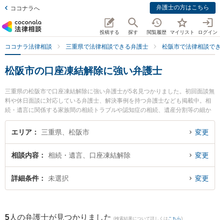
弁護士の方はこちら
ココナラへ
投稿する
探す
閲覧履歴
マイリスト
ログイン
ココナラ法律相談
三重県で法律相談できる弁護士
松阪市で法律相談で
松阪市の口座凍結解除に強い弁護士
三重県の松阪市で口座凍結解除に強い弁護士が5名見つかりました。初回面談無
料や休日面談に対応している弁護士、解決事例を持つ弁護士なども掲載中。相
続・遺言に関係する家族間の相続トラブルや認知症の相続、遺産分割等の細か
な分野での絞り込み検索もでき便利です。特にプロップ松阪法律事務所の北野
岳志弁護士や本庄法律事務所の本庄 美和子弁護士、弁護士法人心 松阪法律事務
エリア
三重県、松阪市
変更
所の寺井 渉弁護士のプロフィール情報や弁護士費用、強みなどが注目されてい
ます。『松阪市で土日や夜間に発生した口座凍結解除のトラブルを今すぐに弁
相談内容
相続・遺言、口座凍結解除
変更
護士に相談したい』『口座凍結解除のトラブル解決の実績豊富な近くの弁護士
を検索したい』『初回相談無料で口座凍結解除を法律相談できる松阪市内の弁
護士に相談予約したい』などでお困りの相談者さんにおすすめです。
詳細条件
未選択
変更
5
人の弁護士が見つかりました
(検索結果について詳しくは
こちら
)