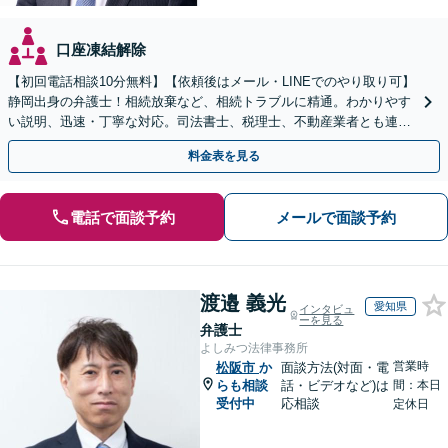
口座凍結解除
【初回電話相談10分無料】【依頼後はメール・LINEでのやり取り可】
静岡出身の弁護士！相続放棄など、相続トラブルに精通。わかりやす
い説明、迅速・丁寧な対応。司法書士、税理士、不動産業者とも連携
し、遺産相続をトータルサポート【完全個室相談】
料金表を見る
電話で面談予約
メールで面談予約
渡邉 義光
愛知県
インタビュ
ーを見る
弁護士
よしみつ法律事務所
営業時
松阪市
か
面談方法(対面・電
らも相談
話・ビデオなど)は
間：本日
受付中
応相談
定休日