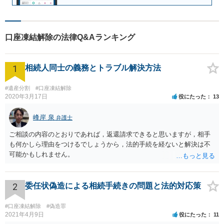
口座凍結解除の法律Q&Aランキング
1
相続人同士の義務とトラブル解決方法
#遺産分割
#口座凍結解除
2020年3月17日
役にたった
13
峰岸 泉
弁護士
ご相談の内容のとおりであれば，返還請求できると思いますが，相手
も何かしら理由をつけるでしょうから，法的手続を経ないと解決は不
可能かもしれません。
2
委任状偽造による相続手続きの問題と法的対応策
#口座凍結解除
#偽造罪
2021年4月9日
役にたった
11