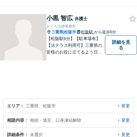
知識と経験で、誠実にご対応
いたします。
小黒 智広
弁護士
おぐろ法律事務所
三重県
松阪市
松阪駅
から徒歩6分
|
【松阪駅6分】【駐車場有】
詳細を見
【法テラス利用可】三重県の
る
皆様のお役に立てるよう日々
努力を怠らず、研鑽を積みた
いと考えています。弁護士に
ご相談いただければ、早期に
解決できる問題もありますの
で、 お気軽にご相談くださ
い。
エリア
三重県、松阪市
変更
相談内容
相続・遺言、口座凍結解除
変更
詳細条件
未選択
変更