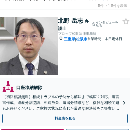
5件中 1-5件を表示
北野 岳志
弁
インタビューを
見る
護士
プロップ松阪法律事務所
三重県
松阪市
営業時間：本日定休日
|
口座凍結解除
【初回相談無料】相続トラブルの予防から解決まで幅広く対応。遺言
書作成、遺産分割協議、相続放棄、遺留分請求など、複雑な相続問題
もお任せください。ご家族の状況に応じた最適な解決策をご提案いた
します【電話相談可】【休日面談可】
料金表を見る