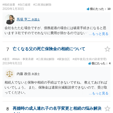
#相続放棄
#自己破産
#口座凍結解除
2020年1月30日
役にたった
10
馬場 亨二
弁護士
会社をたたむ場合ですが、債務超過の場合には破産手続きになると思
います３社ですのでそれなりに費用が掛かるのではないでしょうか。
7
亡くなる父の死亡保険金の相続について
#遺言
#M&A・事業承継
#口座凍結解除
#家族信託
#成年後見(生前の財産管理)
2019年9月2日
役にたった
4
内藤 政信
弁護士
相続人でないと保険や相続の手続はできないですね。 教えてあげれば
いいでしょう。 また、保険金は遺留分減殺請求できないので、受け取
ってください。
8
再婚時の成人連れ子の名字変更と相続の悩み解決