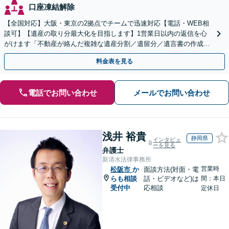
口座凍結解除
【全国対応】大阪・東京の2拠点でチームで迅速対応【電話・WEB相
談可】【遺産の取り分最大化を目指します】1営業日以内の返信を心
がけます「不動産が絡んだ複雑な遺産分割／遺留分／遺言書の作成・
執行／事業承継など、お任せください」【休日相談あり】
料金表を見る
電話でお問い合わせ
メールでお問い合わせ
浅井 裕貴
静岡県
インタビュ
ーを見る
弁護士
新清水法律事務所
営業時
松阪市
か
面談方法(対面・電
らも相談
話・ビデオなど)は
間：本日
受付中
応相談
定休日