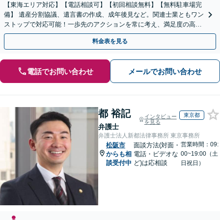
【東海エリア対応】【電話相談可】【初回相談無料】【無料駐車場完
備】 遺産分割協議、遺言書の作成、成年後見など。関連士業ともワン
ストップで対応可能！一歩先のアクションを常に考え、満足度の高い
解決を目指します
料金表を見る
電話でお問い合わせ
メールでお問い合わせ
都 裕記
東京都
インタビュー
を見る
弁護士
弁護士法人新都法律事務所 東京事務所
営業時間：09:
松阪市
面談方法(対面・
からも相
電話・ビデオな
00~19:00（土
談受付中
ど)は応相談
日祝日）