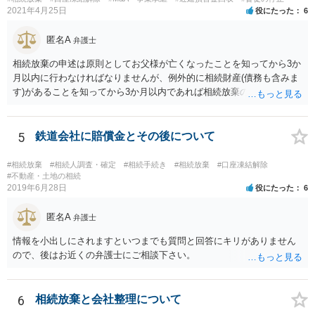
ば相続財産から支出しても単純承認と認められない可能性が高いの
2021年4月25日
役にたった
6
で、相続放棄申述が受理される可能性も高いと思います。
匿名A
弁護士
相続放棄の申述は原則としてお父様が亡くなったことを知ってから3か
月以内に行わなければなりませんが、例外的に相続財産(債務も含みま
す)があることを知ってから3か月以内であれば相続放棄の申述が認め
られる可能性もありますので、通知が届いたのが3か月以内の話なので
したら、早急に家裁に行って相続放棄の申述をしたい旨告げて必要な
書類を提出されることをおすすめいたします。 なお、お父様の債務が
5
鉄道会社に賠償金とその後について
他にもあるかもしれないというリスクを考えますと、相続放棄の申述
にあたっては、法テラスの無料相談等を利用して弁護士に相談するこ
#相続放棄
#相続人調査・確定
#相続手続き
#相続放棄
#口座凍結解除
とも十分考えられるかと存じます。また、ご記載いただいた事実関係
#不動産・土地の相続
2019年6月28日
役にたった
6
を拝見するかぎり、再婚相手のかたは既に相続放棄をされている可能
性があるかもしれません。
匿名A
弁護士
情報を小出しにされますといつまでも質問と回答にキリがありません
ので、後はお近くの弁護士にご相談下さい。
6
相続放棄と会社整理について