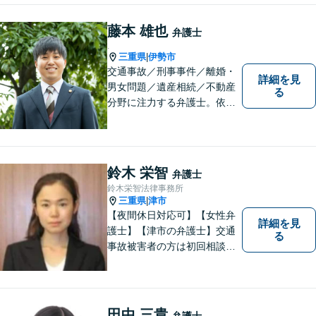
藤本 雄也
弁護士
.
三重県
伊勢市
|
交通事故／刑事事件／離婚・
詳細を見
男女問題／遺産相続／不動産
る
分野に注力する弁護士。依頼
者の気持ちに寄り添って働く
ことがモットーです。まずは
お気軽にご相談ください！
【離婚・男女問題の経験多
鈴木 栄智
弁護士
数】
鈴木栄智法律事務所
三重県
津市
|
【夜間休日対応可】【女性弁
詳細を見
護士】【津市の弁護士】交通
る
事故被害者の方は初回相談無
料です。ぜひ一度ご相談くだ
さい。
田中 三貴
弁護士