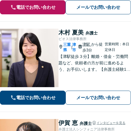
電話でお問い合わせ
メールでお問い合わせ
木村 夏美
弁護士
ビオス法律事務所
津駅
から徒
営業時間：本日
三重
津
|
県
市
定休日
歩3分
【津駅徒歩３分】離婚・借金・労働問
題など、依頼者の方が前に進めるよ
う、お手伝いします。【弁護士経験10
年以上】当日相談可能です（予約必
要）。【駐車券サービスあり】お気軽
にご相談ください。
電話でお問い合わせ
メールでお問い合わせ
伊賀 恵
弁護士
インタビューを見る
弁護士法人シンフォニア法律事務所