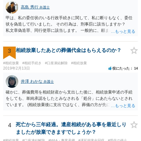
高島 秀行
弁護士
甲は、私の委任状のいる行政手続きに関して、私に断りもなく、委任
状を偽造して行いました。 その行為は、刑事罰に該当しますか？
私文章偽造罪、同行使罪に該当します。 一般的に、頼まれた（委任さ
れた）人は、行政に提出する委任状の署名を偽造できるのでしょう
か？ 委任状を偽造して使用することはまでは依頼の範囲ではない
ので できないと思います。
3
相続放棄したあとの葬儀代金はもらえるのか？
#相続放棄
#相続手続き
#口座凍結解除
#相続放棄
2019年2月13日
役にたった
14
井澤 わかな
弁護士
確かに、葬儀費用を相続財産から支出した後に、相続放棄申述の手続
をしても、単純承認をしたとみなされる「処分」にあたらないとされ
ています。 (相続放棄後に支出ではなく、葬儀の方が先に来るのが通常
だと思いますので、葬儀→葬儀費用を相続財産から支出→相続放棄申
述の手続ということだと思いますが) ただ、葬儀費用ならいくらでもよ
いということではなく、身分相応の、社会的儀式として当然認められ
4
死亡から三年経過。遺産相続がある事を最近しり
る程度の金額に留まると考えた方がよいです。 もし、相続人の皆さん
ましたが放棄できますでしょうか？
に葬儀費用を支出する経済力がなく、質素な葬儀を行った費用であれ
#相続放棄
#口座凍結解除
#M&A・事業承継
#遅延損害金回収
#督促の停止