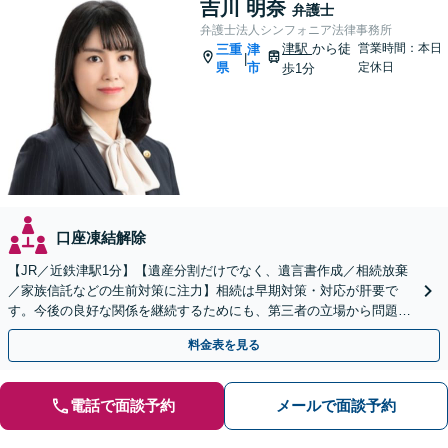
吉川 明奈
弁護士
弁護士法人シンフォニア法律事務所
津駅
から徒
営業時間：本日
三重
津
|
県
市
定休日
歩1分
口座凍結解除
【JR／近鉄津駅1分】【遺産分割だけでなく、遺言書作成／相続放棄
／家族信託などの生前対策に注力】相続は早期対策・対応が肝要で
す。今後の良好な関係を継続するためにも、第三者の立場から問題を
精査し適切な対応策を考えます。お早めにご相談ください。
料金表を見る
電話で面談予約
メールで面談予約