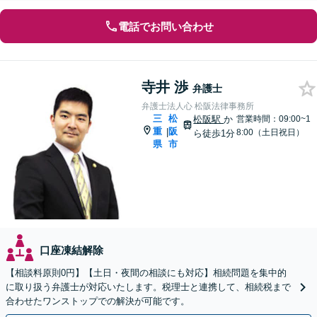
電話でお問い合わせ
寺井 渉
弁護士
弁護士法人心 松阪法律事務所
三
松
松阪駅
か
営業時間：09:00~1
重
阪
|
8:00（土日祝日）
ら徒歩1分
県
市
口座凍結解除
【相談料原則0円】【土日・夜間の相談にも対応】相続問題を集中的
に取り扱う弁護士が対応いたします。税理士と連携して、相続税まで
合わせたワンストップでの解決が可能です。