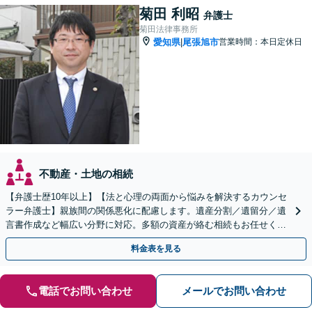
菊田 利昭
弁護士
菊田法律事務所
愛知県
尾張旭市
営業時間：本日定休日
|
不動産・土地の相続
【弁護士歴10年以上】【法と心理の両面から悩みを解決するカウンセ
ラー弁護士】親族間の関係悪化に配慮します。遺産分割／遺留分／遺
言書作成など幅広い分野に対応。多額の資産が絡む相続もお任せくだ
さい。【夜間・休日の相談可能】【駐車場完備】
料金表を見る
電話でお問い合わせ
メールでお問い合わせ