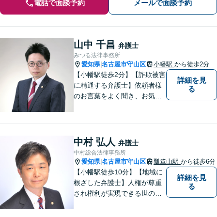
電話で面談予約
メールで面談予約
山中 千昌
弁護士
みつる法律事務所
愛知県
名古屋市守山区
小幡駅
から徒歩2分
|
【小幡駅徒歩2分】【詐欺被害
詳細を見
に精通する弁護士】依頼者様
る
のお言葉をよく聞き、お気持
ちを尊重した弁護を行いま
す。共に悩み、最適な解決へ
と導いてまいります。まずは
お気軽にご相談ください。
中村 弘人
弁護士
【土日・祝日も予約で対応
中村総合法律事務所
可】
愛知県
名古屋市守山区
瓢箪山駅
から徒歩6分
|
【小幡駅徒歩10分】【地域に
詳細を見
根ざした弁護士】人権が尊重
る
され権利が実現できる世の中
を作っていけたらと考えてい
ます。刑事事件／借金問題／