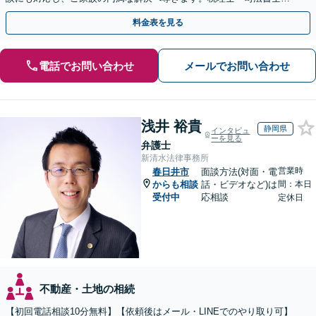
も連携し、スピーディな解決をご提案【夜間面談可】
料金表を見る
電話でお問い合わせ
メールでお問い合わせ
浅井 裕貴
静岡県
インタビュ
ーを見る
弁護士
新清水法律事務所
営業時
春日井市
面談方法(対面・電
からも相談
話・ビデオなど)は
間：本日
受付中
応相談
定休日
不動産・土地の相続
【初回電話相談10分無料】【依頼後はメール・LINEでのやり取り可】