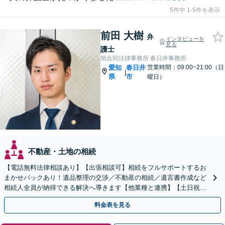
5件中 1-5件を表示
前田 大樹
弁
インタビューを
見る
護士
旭合同法律事務所 春日井事務所
愛知
春日井
営業時間：09:00~21:00（日
|
県
市
曜日）
不動産・土地の相続
【電話無料法律相談あり】【出張相談可】相続をフルサポートするお
まかせパックあり！遺品整理の交渉／不動産の相続／遺言書作成など
相続人全員が納得できる解決へ導きます【他業種と連携】【土日祝・
夜間対応】【完全個室】
料金表を見る