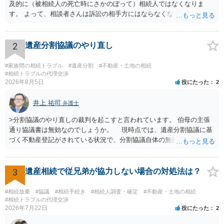
及的に（被相続人の死亡時にさかのぼって）相続人ではなくなりま
す。 よって、相談者さんは訴訟の相手方にはならなくなるので（明け
渡し請求の対象ではなくなるので）請求棄却となります。 相続放棄受
理証明を家庭裁判所で取得し、コピーを答弁書に添えて裁判所に提出
してください。 質問２について 請求棄却を求める答弁書を提出すれ
2
遺産分割協議のやり直し
ば、第１回期日は出席する必要がありません。その日は差支え（用事
があり出席できない）との記載で十分です。 質問３について 弁護士で
#家族間の相続トラブル
#遺産分割
#不動産・土地の相続
はないので、ｍｉｎｔｓでの提出の必要は無いと思います。郵送（期
#相続トラブルの代理交渉
2026年8月5日
役にたった
2
限までに届けばよい）で十分です。 詳細は、書面記載の裁判所書記官
にお問い合わせください。 以上、ご参考まで。
井上 祐司
弁護士
>分割協議のやり直しの裁判を起こすと言われています。 伯母の主張
通り協議書は無効なのでしょうか。 現時点では、遺産分割協議に基
づく不動産登記がされている状況で、分割協議自体の無効を裁判所が
認めたわけではないので、分割協議の効力に影響はありません。 先
方の訴訟の主張及び立証次第ですが、 ・御祖母様の認知能力に関する
医師の意見書、筆跡鑑定 が提出されればその効力が否定される可能性
3
遺産相続で従兄弟が協力しない場合の対処法は？
はありますが、 ・伯母様自身が分割協議に加わっていること ・御祖母
様の意に反する遺産分割協議を行う実益が誰にあったかの立証が困難
#相続放棄
#協議
#相続手続き
#相続人調査・確定
#不動産・土地の相続
であること からすると、実際に遺産分割協議の効力が否定される可能
#相続トラブルの代理交渉
2026年7月22日
役にたった
2
性はそれほど高くない（立証のハードルは非常に高い）ということが
言えると思います。