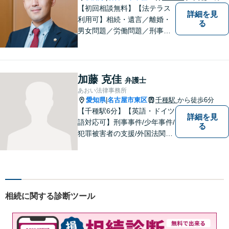
【初回相談無料】【法テラス
詳細を見
利用可】相続・遺言／離婚・
る
男女問題／労働問題／刑事事
件／借金問題に注力！依頼者
さまのお悩みに寄り添った、
質の高いリーガルサービスを
ご提供。小さなお困り事でも
加藤 克佳
弁護士
構いません【夜間・休日面
あおい法律事務所
談】【完全個室】【今池駅3
愛知県
名古屋市東区
千種駅
から徒歩6分
|
分】
【千種駅6分】【英語・ドイツ
詳細を見
語対応可】刑事事件/少年事件/
る
犯罪被害者の支援/外国法関連/
国際的家事・相続/国籍・ビ
ザ・出入国など幅広い分野に
対応可能。依頼者様のお気持
ち、希望、考え方を尊重し、
迅速に問題を解決することを
相続に関する診断ツール
心がけております。