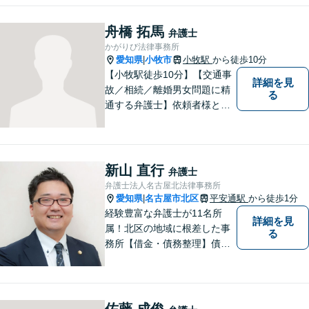
離婚問題／労働問題／交通事
故など、幅広く対応可能。
舟橋 拓馬
弁護士
【夜間／休日対応可能】お悩
かがりび法律事務所
みの方はどうぞお気軽にご相
愛知県
小牧市
小牧駅
から徒歩10分
|
談ください。
【小牧駅徒歩10分】【交通事
詳細を見
故／相続／離婚男女問題に精
る
通する弁護士】依頼者様との
コミュニケーションを大切に
し、本質的な解決を目指しま
す。堅苦しくない雰囲気で、
分かりやすい説明を心がけま
新山 直行
弁護士
す。お気軽にご相談くださ
弁護士法人名古屋北法律事務所
い！
愛知県
名古屋市北区
平安通駅
から徒歩1分
|
経験豊富な弁護士が11名所
詳細を見
属！北区の地域に根差した事
る
務所【借金・債務整理】債務
整理相談は年間150件以上
【労働・労災】全弁護士が労
働弁護団所属、使用者側にも
対応【相続・遺言】他士業と
佐藤 成俊