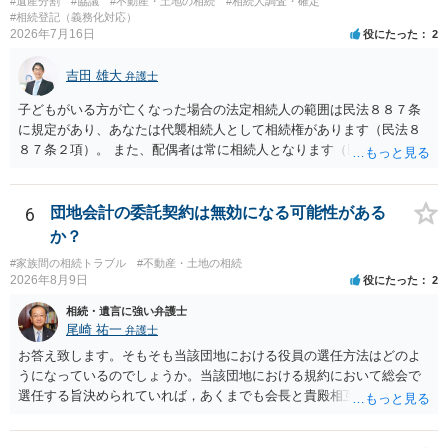
#遺産分割
#協議
#不動産・土地の相続
#相続人調査・確定
と拒否することはできます。理由を説明する必要はありません。
#相続登記（義務化対応）
2026年7月16日
役にたった
2
吉田 雄大
弁護士
子どもがいる方が亡くなった場合の法定相続人の範囲は民法８８７条
に規定があり、あなたは代襲相続人として相続権があります（民法８
８７条２項）。 また、配偶者は常に相続人となります（民法８９０
条）。 「祖父の子供３人」の方の配偶者がご健在であれば、その方に
も相続権があります。つまり、孫５人に加えて「おじ又はおば」にも
相続権がある可能性があります。
6
団地会計の委託契約は無効になる可能性がある
か？
#家族間の相続トラブル
#不動産・土地の相続
2026年8月9日
役にたった
2
相続・遺言に強い弁護士
尾崎 祐一
弁護士
お答え致します。そもそも当該団地における役員の選任方法はどのよ
うになっているのでしょうか。当該団地における規約において総会で
選任する旨決められていれば，あくまでも会長と貴殿相互間における
団地会計の委託契約であって貴殿が役員になることはありません。但
し，団地と貴殿との委託契約は有効に成立しています。当該団地にお