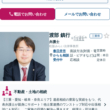
電話でお問い合わせ
メールでお問い合わせ
渡部 鎮行
三重県
インタビュ
ーを見る
弁護士
松阪みらい法律事務所
営業時
春日井市
面談方法(対面・電
からも相談
話・ビデオなど)は
間：本日
受付中
応相談
定休日
不動産・土地の相続
【三重・愛知・岐阜・奈良エリア】遺産相続の豊富な実績をもつ、代
表弁護士が親身にサポート！他士業連携のワンストップ対応や出張相
談にも対応し、ご家族の円満な解決へ導きます。税理士・司法書士と