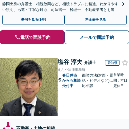
静岡出身の弁護士！相続放棄など、相続トラブルに精通。わかりやす
い説明、迅速・丁寧な対応。司法書士、税理士、不動産業者とも連携
し、遺産相続をトータルサポート【完全個室相談】
事例を見る(1件)
料金表を見る
電話で面談予約
メールで面談予約
塩谷 淳夫
弁護士
愛知県
えんや法律事務所
営業時
春日井市
面談方法(対面・電
からも相談
話・ビデオなど)は
間：本日
受付中
応相談
定休日
不動産・土地の相続