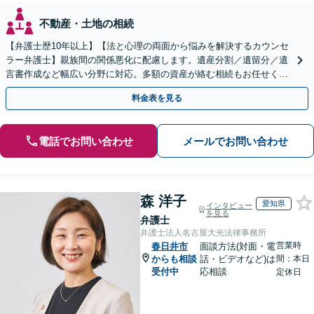
不動産・土地の相続
【弁護士歴10年以上】【法と心理の両面から悩みを解決するカウンセ
ラー弁護士】親族間の関係悪化に配慮します。遺産分割／遺留分／遺
言書作成など幅広い分野に対応。多額の資産が絡む相続もお任せくだ
さい。【夜間・休日の相談可能】【駐車場完備】
料金表を見る
電話でお問い合わせ
メールでお問い合わせ
森 洋子
愛知県
インタビュー
を見る
弁護士
弁護士法人名古屋大光法律事務所
営業時
春日井市
面談方法(対面・電
からも相談
話・ビデオなど)は
間：本日
受付中
応相談
定休日