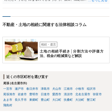
精算を求めることは可能と思います。
不動産・土地の相続に関連する法律相談コラム
相続・遺言
土地の相続手続き│分割方法や評価方
法、税金の軽減策など解説
近くの市区町村を選び直す
尾張 (名古屋市外)
一宮市
瀬戸市
春日井市
津島市
犬山市
江南市
小牧市
稲沢市
尾張旭市
岩倉市
豊明市
日進市
愛西市
清須市
北名古屋市
弥富市
あま市
長久手市
東郷町
豊山町
大口町
扶桑町
大治町
蟹江町
飛島村