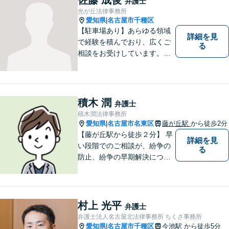
弁護士
も連携【平安通駅1分】
光が丘法律事務所
愛知県
名古屋市千種区
|
【駐車場あり】あらゆる領域
詳細を見
で経験を積んでおり、広くご
る
相談をお受けしています。ご
依頼者との信頼関係を大切
に、一つ一つのご相談、トラ
ブル解決に対応いたします。
積木 潤
弁護士
積木潤法律事務所
愛知県
名古屋市名東区
藤が丘駅
から徒歩2分
|
【藤が丘駅から徒歩２分】 早
詳細を見
い段階でのご相談が、紛争の
る
防止、紛争の早期解決につな
がります。 まずはお気軽にご
相談ください。
村上 光平
弁護士
弁護士法人名古屋北法律事務所 ちくさ事務所
愛知県
名古屋市千種区
今池駅
から徒歩5分
|