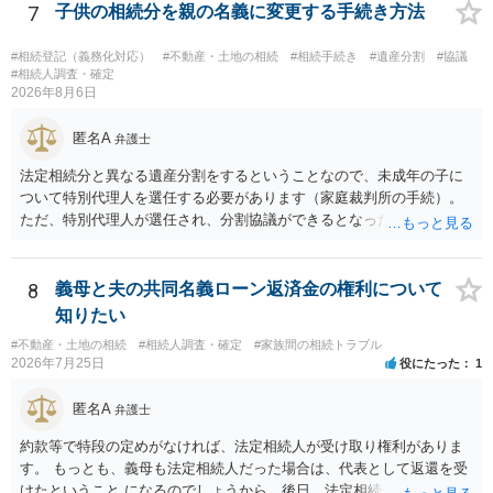
ける役員の選任が会長の専権でできるのであれば，貴殿と会長との合
7
子供の相続分を親の名義に変更する手続き方法
意により委託契約は有効に成立しています。
#相続登記（義務化対応）
#不動産・土地の相続
#相続手続き
#遺産分割
#協議
#相続人調査・確定
2026年8月6日
匿名A
弁護士
法定相続分と異なる遺産分割をするということなので、未成年の子に
ついて特別代理人を選任する必要があります（家庭裁判所の手続）。
ただ、特別代理人が選任され、分割協議ができるとなったとしても、
不動産の名義の全部を自分にできるかどうかは別問題です。未成年者
の権利も守られなければならないからです。 相続財産全体で、未成年
者の権利が守られているかどうかを判断しなければなりません。 単
8
義母と夫の共同名義ローン返済金の権利について
に、未成年者を今後養育するのは、自分だからという理由では、法定
知りたい
相続分以上に多くの遺産を取得することができるというわけではあり
#不動産・土地の相続
#相続人調査・確定
#家族間の相続トラブル
ません。
2026年7月25日
役にたった
1
匿名A
弁護士
約款等で特段の定めがなければ、法定相続人が受け取り権利がありま
す。 もっとも、義母も法定相続人だった場合は、代表として返還を受
けたということ になるのでしょうから、後日、法定相続分に基づいて