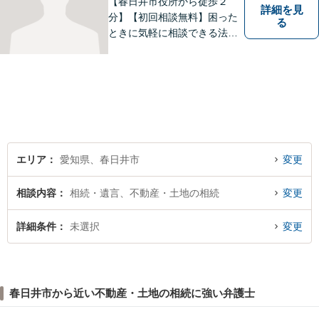
い。
【春日井市役所から徒歩２
詳細を見
分】【初回相談無料】困った
る
ときに気軽に相談できる法律
事務所、お客様の味方になり
事件解決まで親身にサポート
できる弁護士を目指していま
す。
エリア
愛知県、春日井市
変更
相談内容
相続・遺言、不動産・土地の相続
変更
詳細条件
未選択
変更
春日井市から近い不動産・土地の相続に強い弁護士