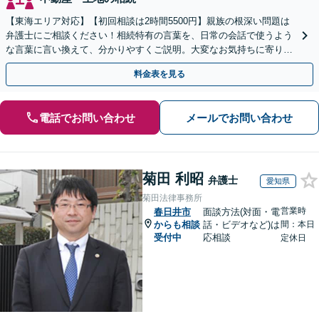
【東海エリア対応】【初回相談は2時間5500円】親族の根深い問題は
弁護士にご相談ください！相続特有の言葉を、日常の会話で使うよう
な言葉に言い換えて、分かりやすくご説明。大変なお気持ちに寄り添
い、納得できる解決を目指します
料金表を見る
電話でお問い合わせ
メールでお問い合わせ
菊田 利昭
弁護士
愛知県
菊田法律事務所
営業時
春日井市
面談方法(対面・電
からも相談
話・ビデオなど)は
間：本日
受付中
応相談
定休日