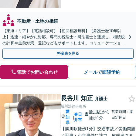
不動産・土地の相続
【東海エリア】【電話相談可】【初回相談無料】【弁護士歴10年以
上】迅速・細やかに対応。専門の税理士・司法書士と連携し、相続税
の計算や生前対策、登記などもサポートします。コミュニケーション
を大事にし、より納得できる解決を目指します。
料金表を見る
電話でお問い合わせ
メールで面談予約
長谷川 知正
弁護士
勝川法律事務所
愛
勝川駅
から
営業時間：本
春日
知
|
日定休日
徒歩1分
井市
県
【勝川駅徒歩1分】交通事故／労働問題
／刑事・少年事件に注力。依頼者さま