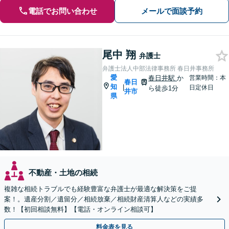
電話でお問い合わせ
メールで面談予約
尾中 翔
弁護士
弁護士法人中部法律事務所 春日井事務所
愛
春日井駅
か
営業時間：本
春日
知
|
日定休日
ら徒歩1分
井市
県
不動産・土地の相続
複雑な相続トラブルでも経験豊富な弁護士が最適な解決策をご提
案！。遺産分割／遺留分／相続放棄／相続財産清算人などの実績多
数！【初回相談無料】【電話・オンライン相談可】
料金表を見る