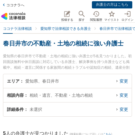
弁護士の方はこちら
ココナラへ
投稿する
探す
閲覧履歴
マイリスト
ログイン
ココナラ法律相談
愛知県で法律相談できる弁護士
春日井市で法律相談
春日井市の不動産・土地の相続に強い弁護士
愛知県の春日井市で不動産・土地の相続に強い弁護士が5名見つかりました。初
回面談無料や休日面談に対応している弁護士、解決事例を持つ弁護士なども掲
載中。相続・遺言に関係する家族間の相続トラブルや認知症の相続、遺産分割
等の細かな分野での絞り込み検索もでき便利です。特に旭合同法律事務所 春日
井事務所の前田 大樹弁護士や弁護士法人中部法律事務所 春日井事務所の尾中
エリア
愛知県、春日井市
変更
翔弁護士、勝川法律事務所の長谷川 知正弁護士のプロフィール情報や弁護士費
用、強みなどが注目されています。『春日井市で土日や夜間に発生した不動
相談内容
相続・遺言、不動産・土地の相続
変更
産・土地の相続のトラブルを今すぐに弁護士に相談したい』『不動産・土地の
相続のトラブル解決の実績豊富な近くの弁護士を検索したい』『初回相談無料
で不動産・土地の相続を法律相談できる春日井市内の弁護士に相談予約した
詳細条件
未選択
変更
い』などでお困りの相談者さんにおすすめです。
5
人の弁護士が見つかりました
(検索結果について詳しくは
こちら
)