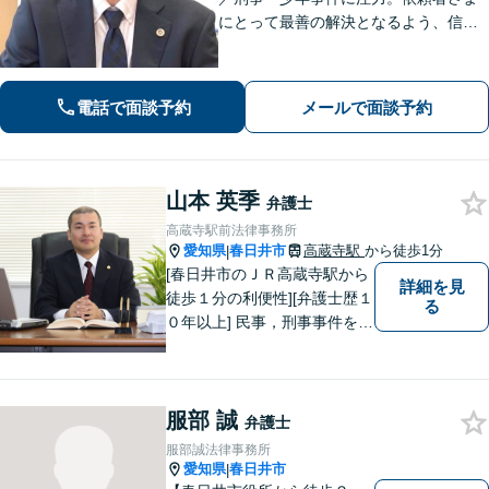
にとって最善の解決となるよう、信頼
関係を大切にしながら真摯に対応しま
す【法テラス利用可】。ぜひ一度ご相
談ください。
電話で面談予約
メールで面談予約
山本 英季
弁護士
高蔵寺駅前法律事務所
愛知県
春日井市
高蔵寺駅
から徒歩1分
|
[春日井市のＪＲ高蔵寺駅から
詳細を見
徒歩１分の利便性][弁護士歴１
る
０年以上] 民事，刑事事件を問
わず全ての案件について所長
である弁護士が責任をもって
対応。依頼者さまにとって最
服部 誠
善の解決となることを目指し
弁護士
ます。 一お困り事がございま
服部誠法律事務所
したらお気軽にご相談下さ
愛知県
春日井市
|