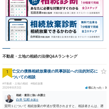
不動産・土地の相続の法律Q&Aランキング
1
亡父の債務相続放棄後の民事訴訟への法的対応に
ついての相談
#不動産・土地の相続
#相続放棄
2026年8月3日
役にたった
3
相続・遺言に強い弁護士
白井 弘昭
弁護士
質問１について 相続放棄の申述が受理されますと、相談者さんは、遡