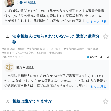
小杉 和
弁護士
まず前段の質問ですが、その従兄弟の方々を相手方とする遺産分割調
停を（曾祖父の最後の住所地を管轄する）家庭裁判所に申し立てるこ
とが考えられます。裁判所からの呼出しがあれば応答する可能性がま
だあるのではないでしょうか。 後段の質問については、相続放棄は可
能と思われます。時間が思った以上にないので必要書類をてきぱきと
揃える必要があります。その点是非御注意ください。
4
法定相続人に知らされていなかった遺言と遺産分
割
#遺産分割
#協議
#遺言の書き直し・やり直し
#遺言の真偽鑑定・遺言無効
#相続トラブルの代理交渉
#不動産・土地の相続
2026年7月18日
役にたった
3
匿名A
弁護士
・当初法定相続人に知らされなかった公正証書遺言は有効なものです
か。 →有効です。知らせる必要はありません。 ・上記のような状況で
の遺言の書き換えは、叔父に瑕疵がありますか。→無いです。 ・分割
する場合の比率は、現状で、客観的に見てどの程度が妥当と考えられ
ますか。 →本人が自由に決められますので、どこが妥当とは言えない
です。客観的な基準もありません。 ・できれば穏やかに、分割を拒否
5
相続は誰ができますか
することはできますか。 →分割を拒否するということは、遺産はいら
ないということでしょうか。遺言で、受取を指定されててもいらない