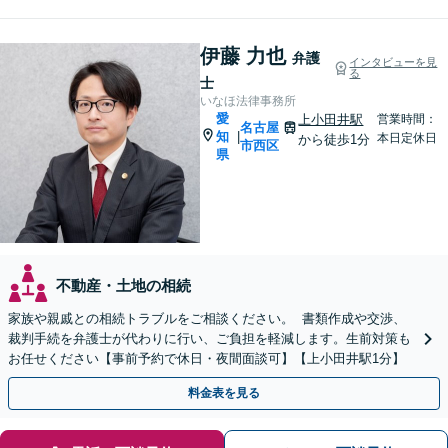
伊藤 力也
弁護
インタビューを見
る
士
いなほ法律事務所
愛
上小田井駅
営業時間：
名古屋
知
|
本日定休日
から徒歩1分
市西区
県
不動産・土地の相続
家族や親戚との相続トラブルをご相談ください。 書類作成や交渉、
裁判手続を弁護士が代わりに行い、ご負担を軽減します。生前対策も
お任せください【事前予約で休日・夜間面談可】【上小田井駅1分】
料金表を見る