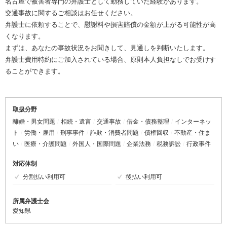
名古屋で被害者専門の弁護士として勤務していた経験があります。
交通事故に関するご相談はお任せください。
弁護士に依頼することで、慰謝料や損害賠償の金額が上がる可能性が高
くなります。
まずは、あなたの事故状況をお聞きして、見通しを判断いたします。
弁護士費用特約にご加入されている場合、原則本人負担なしでお受けす
ることができます。
取扱分野
離婚・男女問題
相続・遺言
交通事故
借金・債務整理
インターネッ
ト
労働・雇用
刑事事件
詐欺・消費者問題
債権回収
不動産・住ま
い
医療・介護問題
外国人・国際問題
企業法務
税務訴訟
行政事件
対応体制
分割払い利用可
後払い利用可
所属弁護士会
愛知県