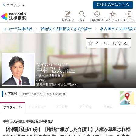
弁護士の方はこちら
ココナラへ
投稿する
探す
閲覧履歴
マイリスト
ログイン
ココナラ法律相談
愛知県で法律相談できる弁護士
名古屋市で法律相談
マイリストに入れる
なかむら ひろひと
中村 弘人
弁護士
中村総合法律事務所
小幡駅
愛知県
名古屋市守山区中新7-5
対応体制
分割払い利用可
後払い利用可
インタビュー
注力分野
事例紹介
料金表
プロフィール
中村 弘人弁護士 中村総合法律事務所
【小幡駅徒歩10分】【地域に根ざした弁護士】人権が尊重され権