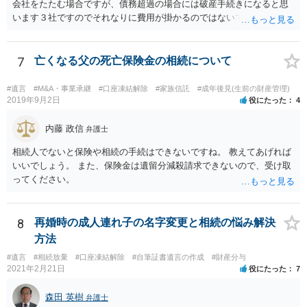
会社をたたむ場合ですが、債務超過の場合には破産手続きになると思
います３社ですのでそれなりに費用が掛かるのではないでしょうか。
7
亡くなる父の死亡保険金の相続について
#遺言
#M&A・事業承継
#口座凍結解除
#家族信託
#成年後見(生前の財産管理)
2019年9月2日
役にたった
4
内藤 政信
弁護士
相続人でないと保険や相続の手続はできないですね。 教えてあげれば
いいでしょう。 また、保険金は遺留分減殺請求できないので、受け取
ってください。
8
再婚時の成人連れ子の名字変更と相続の悩み解決
方法
#遺言
#相続放棄
#口座凍結解除
#自筆証書遺言の作成
#財産分与
2021年2月21日
役にたった
7
森田 英樹
弁護士