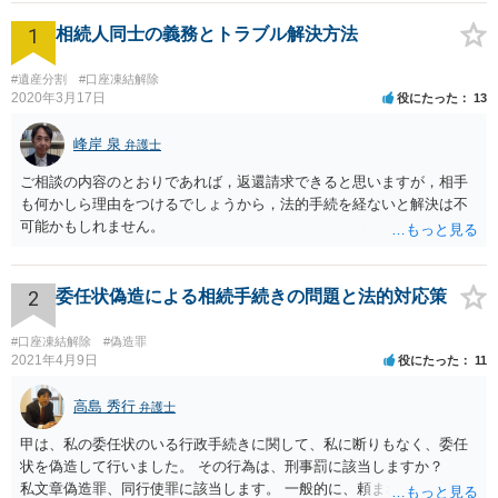
1
相続人同士の義務とトラブル解決方法
#遺産分割
#口座凍結解除
2020年3月17日
役にたった
13
峰岸 泉
弁護士
ご相談の内容のとおりであれば，返還請求できると思いますが，相手
も何かしら理由をつけるでしょうから，法的手続を経ないと解決は不
可能かもしれません。
2
委任状偽造による相続手続きの問題と法的対応策
#口座凍結解除
#偽造罪
2021年4月9日
役にたった
11
高島 秀行
弁護士
甲は、私の委任状のいる行政手続きに関して、私に断りもなく、委任
状を偽造して行いました。 その行為は、刑事罰に該当しますか？
私文章偽造罪、同行使罪に該当します。 一般的に、頼まれた（委任さ