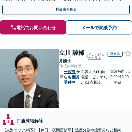
【分割払い対応】【完全個室制】【休日夜間相談可】
料金表を見る
電話でお問い合わせ
メールで面談予約
立川 諒輔
愛知県
インタビュ
ーを見る
弁護士
TK法律事務所
営業時間：1
一宮市
か
面談方法(対面・
らも相談
電話・ビデオな
0:00~18:00
受付中
ど)は応相談
（平日）
口座凍結解除
【東海エリア対応】【休日・夜間面談可】遺産分割や遺留分など相続