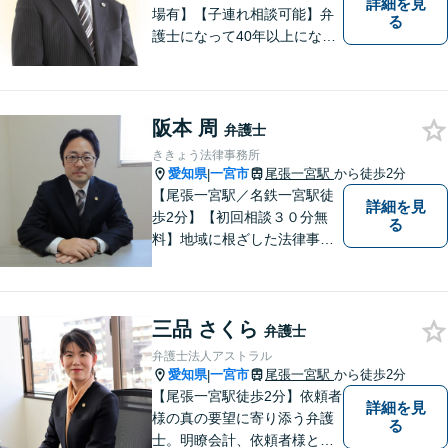
詳細を見
場有】【子連れ相談可能】弁
る
護士になって40年以上になり
ますが、初心を忘れず皆様の
お役に立てるよう頑張りま
す。「こんなこと相談しても
いいのか分からない」という
阪本 周
弁護士
方も、まずはお気軽にご相談
ききょう法律事務所
ください。
愛知県
一宮市
尾張一宮駅
から徒歩2分
|
【尾張一宮駅／名鉄一宮駅徒
詳細を見
歩2分】【初回相談３０分無
る
料】地域に根ざした法律事務
所で、町の皆様の平穏な生活
へと寄与します。法律問題は
お一人で抱えることなく、当
三品 さくら
事務所にご相談ください。お
弁護士
一人お一人の状況を深く理解
弁護士法人アストラル
し、解決方法をご提案しま
愛知県
一宮市
尾張一宮駅
から徒歩2分
|
す。
【尾張一宮駅徒歩2分】依頼者
詳細を見
様の真の要望に寄り添う弁護
る
士。明瞭会計、依頼者様との