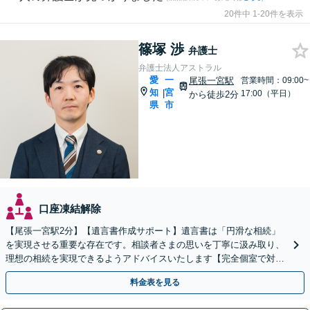
20件中 1-20件を表示
篠塚 渉
弁護士
弁護士法人アストラル
愛
一
尾張一宮駅
営業時間：09:00~
知
宮
|
17:00（平日）
から徒歩2分
県
市
口座凍結解除
【尾張一宮駅2分】【遺言書作成サポート】遺言書は「円滑な相続」
を実現させる重要な存在です。相談者さまの思いを丁寧に汲み取り、
理想の相続を実現できるようアドバイスいたします【完全個室で対
応】【近隣駐車場あり】
料金表を見る