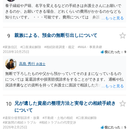
養子縁組や戸籍、名字を変えるなどの手続きは弁護士さんにお願いで
きるのか、お願いできる場合、どれくらいの費用がかかるのかなども
知りたいです。 ・・・可能です。費用については 弁護士と直接面談
の上 内容を確認し 協議の上個別に契約によって決まることになっ
ています。 やはり、成人した子のことまでごちゃごちゃ考えず、自分
の事だけ考えるべきなのでしょうか ・・・お子さんの事をまで含め良
9
親族による、預金の無断引出しについて
い解決案があればお悩みになるのは当然と言えば当然のことです。 彼
と親子関係を結びたいと思っているが、名字は変えたくない・・・養
#家族信託
#口座凍結解除
#相続財産調査・鑑定
#M&A・事業承継
子縁組の必要があり 氏も変更することになります。 しかし 彼は成人
2018年10月25日
役にたった
9
しているとは言え、自分の子と私の連れ子、全て平等にしたいと希
望。もちろん私もそうできればと思います。 ・・・婚姻前の契約 あ
高島 秀行
弁護士
るいは 遺言書などで その意思を実現する方法はあります。 弁護
無断で下ろしたものや父から預かっていてそのままになっているもの
士に相談してみてください。
については 返還請求や損害賠償請求をすることができます。 通帳や払
戻請求書などの資料を持って弁護士に面談で相談した方がよいと思い
ます。
10
兄が遺した資産の整理方法と実母との相続手続き
について
#遺留分侵害額請求・放棄
#不動産・土地の相続
#口座凍結解除
#家族間の相続トラブル
#相続トラブルの代理交渉
2026年2月25日
役にたった
5