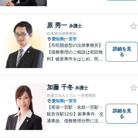
緊密なコミュニケーションを
お約束します。離婚、交通事
故、借金など、あらゆるご相
原 秀一
談で多くの実績がございま
弁護士
す。
鈴木泉法律事務所
愛知県
一宮市
|
【市民開放型の法律事務所】
詳細を見
【債務整理のご相談は初回無
る
料】破産事件をはじめ、民事
事件、刑事事件など幅広く対
応しています。「こんなこと
相談してもいいのか分からな
い」という方も、まずはお気
加藤 千冬
弁護士
軽にご相談ください。
弁護士法人リブレ 一宮事務所
愛知県
一宮市
|
【尾張一宮駅・名鉄一宮駅・
詳細を見
観音寺駅12分】家事事件、交
る
通事故、債務整理分野に注力
しています。困っている人の
手助けをしたいという思いか