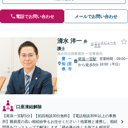
電話でお問い合わせ
メールでお問い合わせ
清水 洋一
弁
インタビューを
見る
護士
旭合同法律事務所 一宮事務所
愛
一
尾張一宮駅
営業時間：09:00~
知
宮
|
18:00（平日）
から徒歩5分
県
市
口座凍結解除
【尾張一宮駅5分】【初回相談30分無料】【電話相談30年以上の事務
所】難易度の高い相続紛争もお任せください！他業種と連携し、相続
問題をワンストップで解決します「揉め事が生じる前でも相談可」