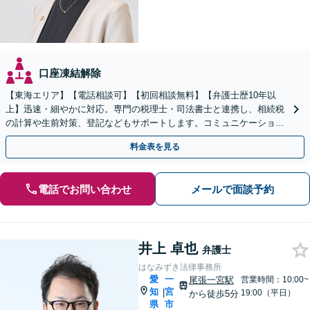
口座凍結解除
【東海エリア】【電話相談可】【初回相談無料】【弁護士歴10年以
上】迅速・細やかに対応。専門の税理士・司法書士と連携し、相続税
の計算や生前対策、登記などもサポートします。コミュニケーション
を大事にし、より納得できる解決を目指します。
料金表を見る
電話でお問い合わせ
メールで面談予約
井上 卓也
弁護士
はなみずき法律事務所
愛
一
尾張一宮駅
営業時間：10:00~
知
宮
|
19:00（平日）
から徒歩5分
県
市