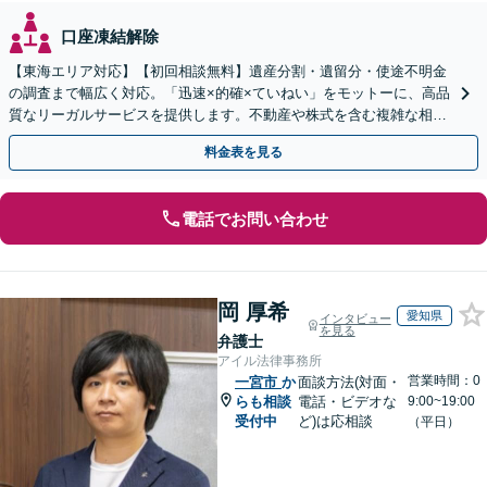
口座凍結解除
【東海エリア対応】【初回相談無料】遺産分割・遺留分・使途不明金
の調査まで幅広く対応。「迅速×的確×ていねい」をモットーに、高品
質なリーガルサービスを提供します。不動産や株式を含む複雑な相続
もお任せください【休日・夜間対応OK】
料金表を見る
電話でお問い合わせ
岡 厚希
愛知県
インタビュー
を見る
弁護士
アイル法律事務所
営業時間：0
一宮市
か
面談方法(対面・
らも相談
電話・ビデオな
9:00~19:00
受付中
ど)は応相談
（平日）