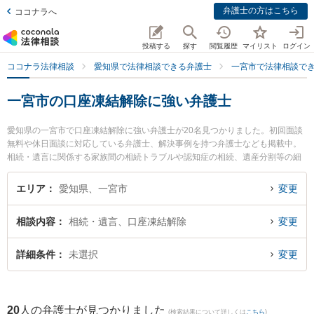
弁護士の方はこちら
ココナラへ
投稿する
探す
閲覧履歴
マイリスト
ログイン
ココナラ法律相談
愛知県で法律相談できる弁護士
一宮市で法律相談で
一宮市の口座凍結解除に強い弁護士
愛知県の一宮市で口座凍結解除に強い弁護士が20名見つかりました。初回面談
無料や休日面談に対応している弁護士、解決事例を持つ弁護士なども掲載中。
相続・遺言に関係する家族間の相続トラブルや認知症の相続、遺産分割等の細
かな分野での絞り込み検索もでき便利です。特に弁護士法人アストラルの篠塚
渉弁護士やえんや法律事務所の塩谷 淳夫弁護士、旭合同法律事務所 一宮事務所
エリア
愛知県、一宮市
変更
の清水 洋一弁護士のプロフィール情報や弁護士費用、強みなどが注目されてい
ます。『一宮市で土日や夜間に発生した口座凍結解除のトラブルを今すぐに弁
相談内容
相続・遺言、口座凍結解除
変更
護士に相談したい』『口座凍結解除のトラブル解決の実績豊富な近くの弁護士
を検索したい』『初回相談無料で口座凍結解除を法律相談できる一宮市内の弁
護士に相談予約したい』などでお困りの相談者さんにおすすめです。
詳細条件
未選択
変更
20
人の弁護士が見つかりました
(検索結果について詳しくは
こちら
)