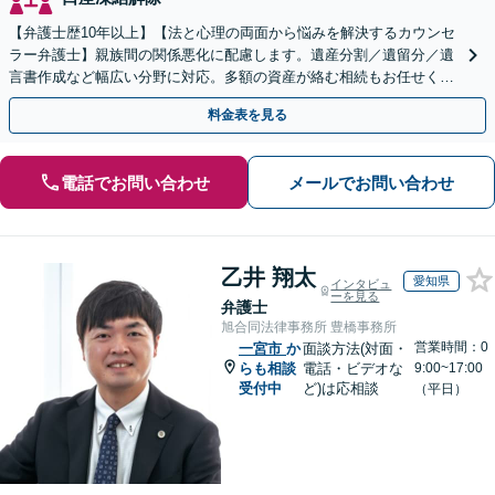
【弁護士歴10年以上】【法と心理の両面から悩みを解決するカウンセ
ラー弁護士】親族間の関係悪化に配慮します。遺産分割／遺留分／遺
言書作成など幅広い分野に対応。多額の資産が絡む相続もお任せくだ
さい。【夜間・休日の相談可能】【駐車場完備】
料金表を見る
電話でお問い合わせ
メールでお問い合わせ
乙井 翔太
愛知県
インタビュ
ーを見る
弁護士
旭合同法律事務所 豊橋事務所
営業時間：0
一宮市
か
面談方法(対面・
らも相談
電話・ビデオな
9:00~17:00
受付中
ど)は応相談
（平日）