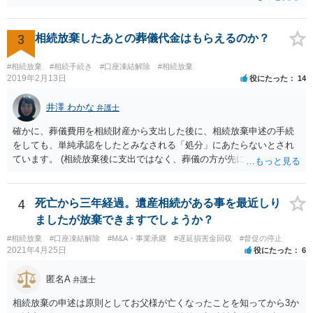
れた）人は、行政に提出する委任状の署名を偽造できるのでしょう
か？ 委任状を偽造して使用することはまでは依頼の範囲ではない
ので できないと思います。
3
相続放棄したあとの葬儀代金はもらえるのか？
#相続放棄
#相続手続き
#口座凍結解除
#相続放棄
2019年2月13日
役にたった
14
井澤 わかな
弁護士
確かに、葬儀費用を相続財産から支出した後に、相続放棄申述の手続
をしても、単純承認をしたとみなされる「処分」にあたらないとされ
ています。 (相続放棄後に支出ではなく、葬儀の方が先に来るのが通常
だと思いますので、葬儀→葬儀費用を相続財産から支出→相続放棄申
述の手続ということだと思いますが) ただ、葬儀費用ならいくらでもよ
いということではなく、身分相応の、社会的儀式として当然認められ
4
死亡から三年経過。遺産相続がある事を最近しり
る程度の金額に留まると考えた方がよいです。 もし、相続人の皆さん
ましたが放棄できますでしょうか？
に葬儀費用を支出する経済力がなく、質素な葬儀を行った費用であれ
#相続放棄
#口座凍結解除
#M&A・事業承継
#遅延損害金回収
#督促の停止
ば相続財産から支出しても単純承認と認められない可能性が高いの
2021年4月25日
役にたった
6
で、相続放棄申述が受理される可能性も高いと思います。
匿名A
弁護士
相続放棄の申述は原則としてお父様が亡くなったことを知ってから3か