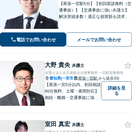
【尾張一宮駅5分】【初回面談無料（交
通事故）】【交通事故に強い弁護士】
解決実績多数！適正な損害額を請求
し、安心して治療が続けられるような
サポート弁護を行っています。どんな
方でもまずは無料相談を！【男女1名ず
電話でお問い合わせ
メールでお問い合わせ
つ弁護士在籍】
大野 貴央
弁護士
弁護士法人名古屋総合法律事務所 一宮駅前事務所
愛知県
一宮市
尾張一宮駅
から徒歩3分
|
【尾張一宮5分以内、初回相談
詳細を見
60分無料、土曜・夜間対応】
る
相続・離婚・交通事故に強い
弁護士なら名古屋総合法律事
務所にお任せください。弁護
士、税理士、司法書士がチー
室田 真宏
ムを組んで最善の解決策をご
弁護士
提案いたします。