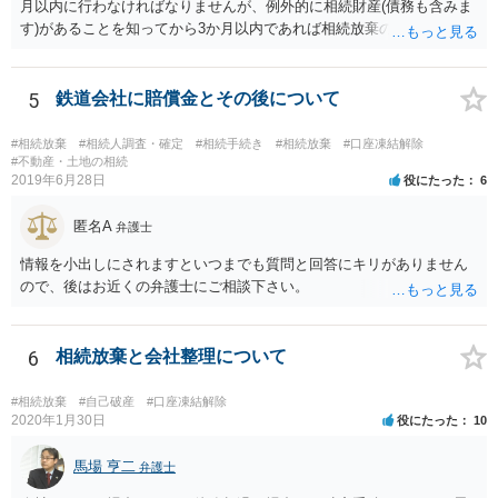
月以内に行わなければなりませんが、例外的に相続財産(債務も含みま
す)があることを知ってから3か月以内であれば相続放棄の申述が認め
られる可能性もありますので、通知が届いたのが3か月以内の話なので
したら、早急に家裁に行って相続放棄の申述をしたい旨告げて必要な
書類を提出されることをおすすめいたします。 なお、お父様の債務が
5
鉄道会社に賠償金とその後について
他にもあるかもしれないというリスクを考えますと、相続放棄の申述
にあたっては、法テラスの無料相談等を利用して弁護士に相談するこ
#相続放棄
#相続人調査・確定
#相続手続き
#相続放棄
#口座凍結解除
とも十分考えられるかと存じます。また、ご記載いただいた事実関係
#不動産・土地の相続
2019年6月28日
役にたった
6
を拝見するかぎり、再婚相手のかたは既に相続放棄をされている可能
性があるかもしれません。
匿名A
弁護士
情報を小出しにされますといつまでも質問と回答にキリがありません
ので、後はお近くの弁護士にご相談下さい。
6
相続放棄と会社整理について
#相続放棄
#自己破産
#口座凍結解除
2020年1月30日
役にたった
10
馬場 亨二
弁護士