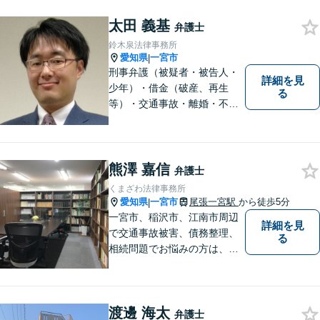
ら弁護士を志しました。お困
りの際は、ぜひお気軽にご相
太田 義基
弁護士
談ください。頼れるパートナ
鈴木泉法律事務所
ーとして尽力します！
愛知県
一宮市
|
刑事弁護（被疑者・被告人・
詳細を見
少年）・借金（破産、再生
る
等）・交通事故・離婚・不貞
慰謝料・不動産に関するトラ
ブル（明渡し、賃料未払い、
売買等）・親族関係を巡るト
ラブル（相続、遺言等）・犯
熊澤 嘉信
弁護士
罪被害者対応を主に取り扱っ
くまざわ法律事務所
ております
愛知県
一宮市
尾張一宮駅
から徒歩5分
|
一宮市、稲沢市、江南市周辺
詳細を見
で交通事故被害、債務整理、
る
相続問題でお悩みの方は、一
宮市の弁護士・１級ＦＰによ
る初回無料面談相談をご検討
ください。 不安を和らげ、安
渡邊 海太
心して生活できるようお手伝
弁護士