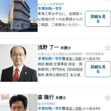
いします。
わたなべ法律事務所
愛知県
一宮市
|
東海三県を中心に、全国様々
詳細を見
な地域の方々や企業様からの
る
ご相談、ご依頼をいただいて
おります。完全個室の相談
室、駐車場完備でお待ちして
おります。
浅野 了一
弁護士
弁護士法人名古屋総合法律事務所 一宮駅前事務所
愛知県
一宮市
尾張一宮駅
から徒歩3分
|
相続,離婚,交通事故,借金・債
詳細を見
務整理に専門特化【初回相談
る
無料,夜間土曜対応】名古屋市
丸の内事務所・金山駅前事務
所・一宮駅前事務所・岡崎事
務所でスピード対応。真摯に
森 隆行
努力します。
弁護士
森法律事務所
愛知県
一宮市
尾張一宮駅
から徒歩4分
|