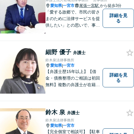
弁護士法人名城法律事務所 一宮事務所
愛知県
一宮市
尾張一宮駅
から徒歩3分
|
「愛する故郷で、市民の皆さ
詳細を見
まのために法律サービスを提
る
供したい」との思いで、事務
所運営を行っています。 理念
は「法と人との橋渡し」で
す。トラブルや紛争に悩まさ
細野 優子
れたとき、ご自身の力ではど
弁護士
うしようもできない場合、法
鈴木泉法律事務所
律の力があなたをお助けしま
愛知県
一宮市
|
す。
【弁護士歴15年以上】【借
詳細を見
金・債務整理のご相談は初回
る
無料】複数の弁護士が在籍し
様々な相談に幅広く対応して
います。相談者さまのお話し
を丁寧にヒアリングし、寄り
添うことを大切にしておりま
鈴木 泉
弁護士
す。お気軽にご相談ください
鈴木泉法律事務所
【分割払い可】【完全個室】
愛知県
一宮市
|
【完全個室で相談可】【駐車