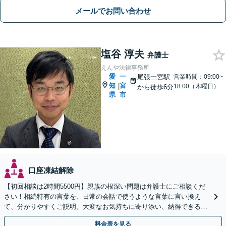
メールでお問い合わせ
塩谷 淳夫
弁護士
えんや法律事務所
愛
一
尾張一宮駅
営業時間：09:00~
知
宮
|
18:00（木曜日）
から徒歩6分
県
市
口座凍結解除
【初回相談は2時間5500円】親族の根深い問題は弁護士にご相談くだ
さい！相続特有の言葉を、日常の会話で使うような言葉に言い換え
て、分かりやすくご説明。大変なお気持ちに寄り添い、納得できる解
決を目指します【尾張一宮駅6分】
料金表を見る