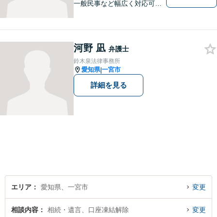
一般民事など幅広く対応可
能！】一つ一つの事件に丁寧
に取り組み、依頼者の皆様の
ご納得が得られるような事件
解決を目指します！【弁護歴1
河野 凪
弁護士
0年以上！】
鈴木泉法律事務所
愛知県
一宮市
|
詳細を見る
エリア
愛知県、一宮市
変更
相談内容
相続・遺言、口座凍結解除
変更