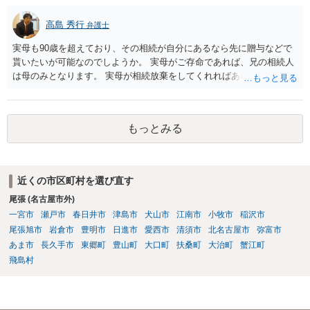
高島 秀行
弁護士
実母も90歳を超えており、その相続が自分にあるなら先に贈与などで
貰いたいが可能なのでしようか。 実母がご存命であれば、兄の相続人
は母のみとなります。 実母が相続放棄をしてくれればあなた方兄弟及
び実母の子が相続人となります。 実母に連絡を取って話してみるほか
ないと思います。
もっとみる
近くの市区町村を選び直す
尾張 (名古屋市外)
一宮市
瀬戸市
春日井市
津島市
犬山市
江南市
小牧市
稲沢市
尾張旭市
岩倉市
豊明市
日進市
愛西市
清須市
北名古屋市
弥富市
あま市
長久手市
東郷町
豊山町
大口町
扶桑町
大治町
蟹江町
飛島村