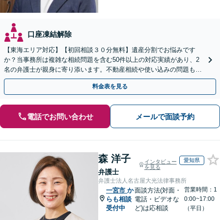
口座凍結解除
【東海エリア対応】【初回相談３０分無料】遺産分割でお悩みです
か？当事務所は複雑な相続問題を含む50件以上の対応実績があり、2
名の弁護士が親身に寄り添います。不動産相続や使い込みの問題も分
かりやすく解説。WEB相談可能。LINE予約受付中
料金表を見る
電話でお問い合わせ
メールで面談予約
森 洋子
愛知県
インタビュー
を見る
弁護士
弁護士法人名古屋大光法律事務所
営業時間：1
一宮市
か
面談方法(対面・
らも相談
電話・ビデオな
0:00~17:00
受付中
ど)は応相談
（平日）