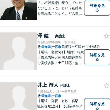
「ご相談者様に安心していた
詳細を見
だけるように」という気持ち
る
を忘れることなく、どの事件
にも誠実に向き合っていきま
す
澤 健二
弁護士
旭合同法律事務所 一宮事務所
愛知県
一宮市
尾張一宮駅
から徒歩5分
|
【尾張一宮駅5分】離婚／相続
詳細を見
／借地借家／外国人関連事件
る
で実績多数！土日対応・無料
電話相談◎皆様の抱える問題
の背景を理解し、最適な解決
方法をご提案・実行いたしま
井上 澄人
す。お気軽にご相談を！【著
弁護士
書多数】【法テラス可】
弁護士法人リブレ 一宮事務所
愛知県
一宮市
|
【尾張一宮駅・名鉄一宮駅・
詳細を見
観音寺駅12分】【倒産事件／
る