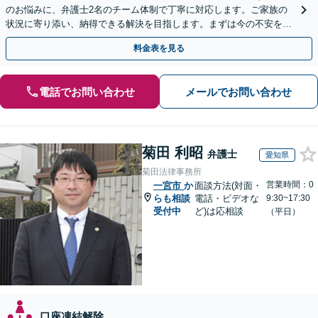
のお悩みに、弁護士2名のチーム体制で丁寧に対応します。ご家族の
状況に寄り添い、納得できる解決を目指します。まずは今の不安をお
聞かせください【メール・WEB相談可】
料金表を見る
電話でお問い合わせ
メールでお問い合わせ
菊田 利昭
弁護士
愛知県
菊田法律事務所
営業時間：0
一宮市
か
面談方法(対面・
らも相談
電話・ビデオな
9:30~17:30
受付中
ど)は応相談
（平日）
口座凍結解除