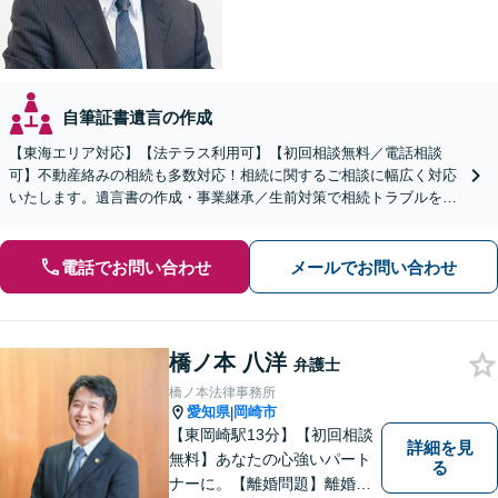
自筆証書遺言の作成
【東海エリア対応】【法テラス利用可】【初回相談無料／電話相談
可】不動産絡みの相続も多数対応！相続に関するご相談に幅広く対応
いたします。遺言書の作成・事業継承／生前対策で相続トラブルを回
避！【遺産分割の経験豊富】相続放棄／寄与分／財産調査など
電話でお問い合わせ
メールでお問い合わせ
橋ノ本 八洋
弁護士
橋ノ本法律事務所
愛知県
岡崎市
|
【東岡崎駅13分】【初回相談
詳細を見
無料】あなたの心強いパート
る
ナーに。【離婚問題】離婚協