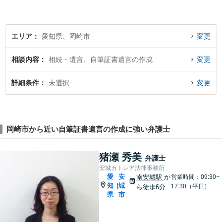
全個室対応】
エリア
愛知県、岡崎市
変更
相談内容
相続・遺言、自筆証書遺言の作成
変更
詳細条件
未選択
変更
岡崎市から近い自筆証書遺言の作成に強い弁護士
猪瀬 秀美
弁護士
安城カトレア法律事務所
愛
安
南安城駅
か
営業時間：09:30~
知
城
|
17:30（平日）
ら徒歩6分
県
市