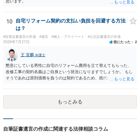
思います。
10
自宅リフォーム契約の支払い負担を回避する方法
は？
#自筆証書遺言の作成
#遺言
#個人・プライベート
#公正証書遺言の作成
2026年7月27日
役にたった
2
王 宣麟
弁護士
懇意にしている男性に自宅のリフォーム費用を立て替えてもらった、
改修工事の契約名義はご自身という状況になりますでしょうか。 もし
そうであれば原則債務を負うのは契約であるため、残代金を捻出して
もらうよう約束した男性に支払いをお願いするしかないように思われ
ます。 入籍した場合でも、原則契約者が単独で全ての債務を負うこと
には変わりがありません。 なかなか対応に難しい案件であり、公開の
もっとみる
場でアドバイスを行うのも限界があるように思われますので、資料等
を持参のうえ個別に弁護士に相談されることをお勧めします。
自筆証書遺言の作成に関連する法律相談コラム