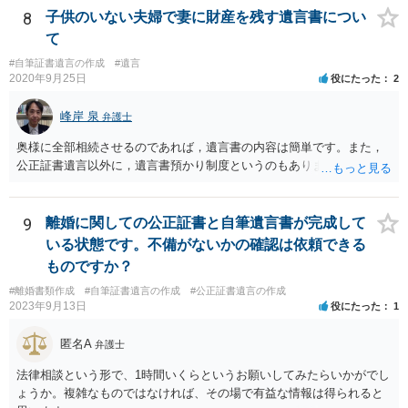
は、相続人間で遺産分割協議により決める必要があります）。
8
子供のいない夫婦で妻に財産を残す遺言書につい
て
#自筆証書遺言の作成
#遺言
2020年9月25日
役にたった
2
峰岸 泉
弁護士
奥様に全部相続させるのであれば，遺言書の内容は簡単です。また，
公正証書遺言以外に，遺言書預かり制度というのもあります。
9
離婚に関しての公正証書と自筆遺言書が完成して
いる状態です。不備がないかの確認は依頼できる
ものですか？
#離婚書類作成
#自筆証書遺言の作成
#公正証書遺言の作成
2023年9月13日
役にたった
1
匿名A
弁護士
法律相談という形で、1時間いくらというお願いしてみたらいかがでし
ょうか。複雑なものではなければ、その場で有益な情報は得られると