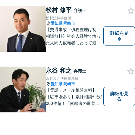
岡崎駅徒歩1分 提携駐車場あ
松村 修平
り。】【土日対応（要予
弁護士
約）】
松村法律事務所
愛知県
岡崎市
|
【交通事故，債務整理は初回
詳細を見
相談無料】社会人経験で培っ
る
た人間力依頼者にとって最大
の満足を。電通に７年勤めて
いた経験を活かして顧客満足
を追求する弁護士です。
永谷 和之
弁護士
永谷和之法律事務所
愛知県
岡崎市
|
【電話・メール相談無料】
詳細を見
【駐車場あり】累計相談件数1
る
000件超！「依頼者の最善の
利益を追求する」がモットー
です。依頼者様目線で、ベス
トな解決を考え抜きます。お
気軽にご相談ください！【完