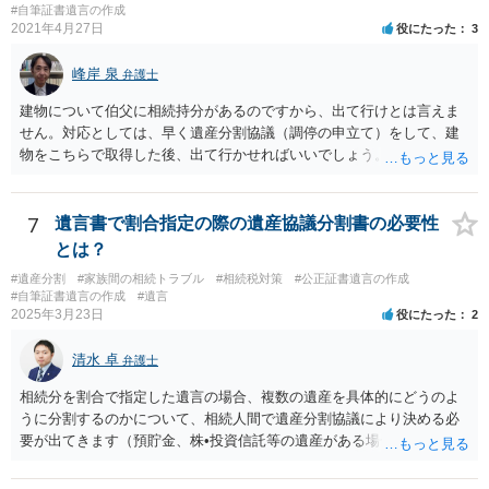
#自筆証書遺言の作成
がなかったもの」にすることはできません。 存在をなかったものにす
2021年4月27日
役にたった
3
るというよりも、遺言の効力を争う（遺言は無効だ）と主張する場合
がありえますが、その予防方法は、遺言者と面談してみないと判断が
峰岸 泉
弁護士
難しいです。
建物について伯父に相続持分があるのですから、出て行けとは言えま
せん。対応としては、早く遺産分割協議（調停の申立て）をして、建
物をこちらで取得した後、出て行かせればいいでしょう。 建物の固定
資産税については、持分に応じた負担が考えられますが、時効にかか
っていない部分については請求すればいいと思います。 なお、家賃に
ついては、お父様自身が遺産分割手続をしなかったのですから、あき
7
遺言書で割合指定の際の遺産協議分割書の必要性
らめるしかないと思います。
とは？
#遺産分割
#家族間の相続トラブル
#相続税対策
#公正証書遺言の作成
#自筆証書遺言の作成
#遺言
2025年3月23日
役にたった
2
清水 卓
弁護士
相続分を割合で指定した遺言の場合、複数の遺産を具体的にどうのよ
うに分割するのかについて、相続人間で遺産分割協議により決める必
要が出てきます（預貯金、株•投資信託等の遺産がある場合に、どの遺
産についても相続分の割合で分けるのか、預貯金はある相続人に、株•
投資信託は他の相続人にというような分け方をするのか等について