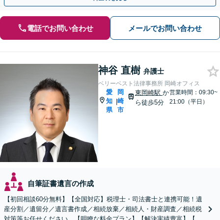
電話でお問い合わせ
メールでお問い合わせ
神谷 直樹
弁護士
ベリーベスト法律事務所 岡崎オフィス
愛
岡
東岡崎駅
か
営業時間：09:30~
知
崎
|
21:00（平日）
ら徒歩5分
県
市
自筆証書遺言の作成
【初回相談60分無料】【全国対応】税理士・司法書士と連携可能！遺
産分割／遺留分／遺言書作成／相続放棄／相続人・財産調査／相続税
対策等お任せください。【明瞭な料金プラン】【解決実績豊富】【電