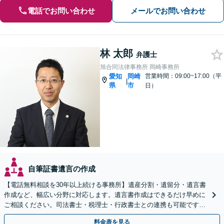
電話でお問い合わせ
メールでお問い合わせ
林 太郎
弁護士
旭合同法律事務所 岡崎事務所
愛知
岡崎
営業時間：09:00~17:00（平
|
県
市
日）
自筆証書遺言の作成
【電話無料相談を30年以上続ける事務所】遺産分割・遺留分・遺言書
作成など、幅広い分野に対応します。遺言書作成はできるだけ早めに
ご相談ください。司法書士・税理士・行政書士との連携も可能です
【初回面談相談30分無料】【夜間・休日の相談可能】
料金表を見る