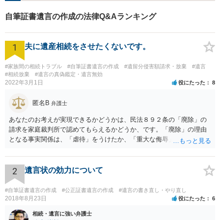
自筆証書遺言の作成の法律Q&Aランキング
1
夫に遺産相続をさせたくないです。
#家族間の相続トラブル
#自筆証書遺言の作成
#遺留分侵害額請求・放棄
#遺言
#相続放棄
#遺言の真偽鑑定・遺言無効
2022年3月1日
役にたった
8
匿名B
弁護士
あなたのお考えが実現できるかどうかは、民法８９２条の「廃除」の
請求を家庭裁判所で認めてもらえるかどうか、です。「廃除」の理由
となる事実関係は、「虐待」をうけたか、「重大な侮辱」を受けた
か、推定相続人たる夫に「その他著しい非行」があったか否かです。
「廃除」は遺言でも可能です（民法８９３条）。 弁護士に具体的な事
情を話して相談して、「廃除」が可能か、実際に法律相談を受けるこ
2
遺言状の効力について
とをお勧めします。
#自筆証書遺言の作成
#公正証書遺言の作成
#遺言の書き直し・やり直し
2018年8月23日
役にたった
6
相続・遺言に強い弁護士