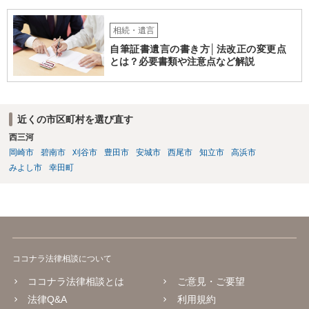
相続・遺言
自筆証書遺言の書き方│法改正の変更点
とは？必要書類や注意点など解説
近くの市区町村を選び直す
西三河
岡崎市
碧南市
刈谷市
豊田市
安城市
西尾市
知立市
高浜市
みよし市
幸田町
ココナラ法律相談について
ココナラ法律相談とは
ご意見・ご要望
法律Q&A
利用規約