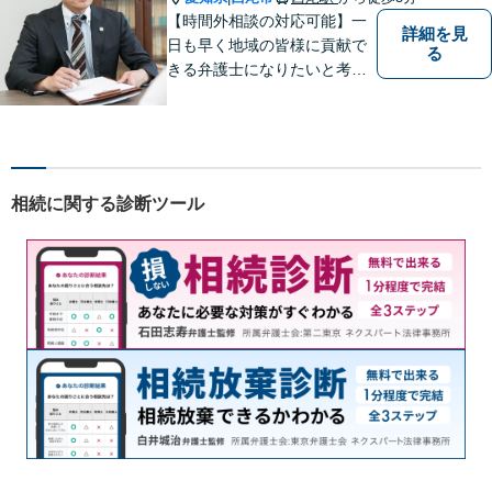
しております。
【時間外相談の対応可能】一
詳細を見
日も早く地域の皆様に貢献で
る
きる弁護士になりたいと考え
ておりますので宜しくお願い
いたします。【名鉄西尾駅か
ら徒歩3分】お気軽にご相談く
ださい
相続に関する診断ツール