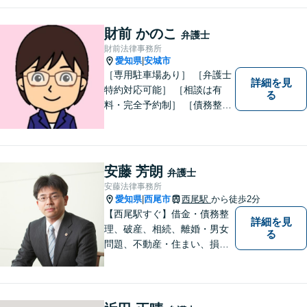
財前 かのこ
弁護士
財前法律事務所
愛知県
安城市
|
［専用駐車場あり］ ［弁護士
詳細を見
特約対応可能］ ［相談は有
る
料・完全予約制］ ［債務整理
のご相談のみ初回無料］ かか
りつけ医のような信頼でき頼
りになる街の法律家を目指し
ています。 暮らしのトラブ
安藤 芳朗
弁護士
ル、まずはご相談ください。
安藤法律事務所
愛知県
西尾市
西尾駅
から徒歩2分
|
【西尾駅すぐ】借金・債務整
詳細を見
理、破産、相続、離婚・男女
る
問題、不動産・住まい、損害
賠償など、様々な問題に対応
します。地域に根差した法律
事務所。【個室対応】