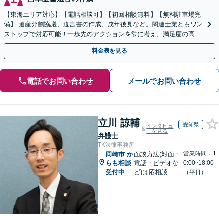
【東海エリア対応】【電話相談可】【初回相談無料】【無料駐車場完
備】 遺産分割協議、遺言書の作成、成年後見など。関連士業ともワン
ストップで対応可能！一歩先のアクションを常に考え、満足度の高い
解決を目指します
料金表を見る
電話でお問い合わせ
メールでお問い合わせ
立川 諒輔
愛知県
インタビュ
ーを見る
弁護士
TK法律事務所
営業時間：1
岡崎市
か
面談方法(対面・
らも相談
電話・ビデオな
0:00~18:00
受付中
ど)は応相談
（平日）