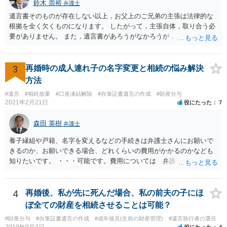
鈴木 崇裕
弁護士
遺言書そのものが存在しない以上，お父上のご兄弟の主張は法律的な
根拠を全く欠くものになります。 したがって，主張自体，取り合う必
要がありません。 また，遺言書があろうがなかろうが，お父上のご兄
弟と面会しなければならない義務はもともとありません。 峰岸先生の
ご回答にもありますが， 代理人弁護士をたてて，その弁護士から相手
方に対して， ・相続に関する主張は法的根拠がなく，一切応じないこ
3
再婚時の成人連れ子の名字変更と相続の悩み解決
と ・今後一切の連絡をしてこないでほしいこと ・連絡を継続してくる
方法
ようであれば警察への通報や法的措置も辞さないこと などを記載した
#遺言
#相続放棄
#口座凍結解除
#自筆証書遺言の作成
#財産分与
書面を発送してもらうことがよろしいように思います。
2021年2月21日
役にたった
7
森田 英樹
弁護士
養子縁組や戸籍、名字を変えるなどの手続きは弁護士さんにお願いで
きるのか、お願いできる場合、どれくらいの費用がかかるのかなども
知りたいです。 ・・・可能です。費用については 弁護士と直接面談
の上 内容を確認し 協議の上個別に契約によって決まることになっ
ています。 やはり、成人した子のことまでごちゃごちゃ考えず、自分
の事だけ考えるべきなのでしょうか ・・・お子さんの事をまで含め良
4
再婚後、私が先に死んだ場合、私の前夫の子にほ
い解決案があればお悩みになるのは当然と言えば当然のことです。 彼
ぼ全ての財産を相続させることは可能？
と親子関係を結びたいと思っているが、名字は変えたくない・・・養
#財産分与
#自筆証書遺言の作成
#成年後見(生前の財産管理)
#遺言執行者の選任
子縁組の必要があり 氏も変更することになります。 しかし 彼は成人
2019年9月3日
役にたった
4