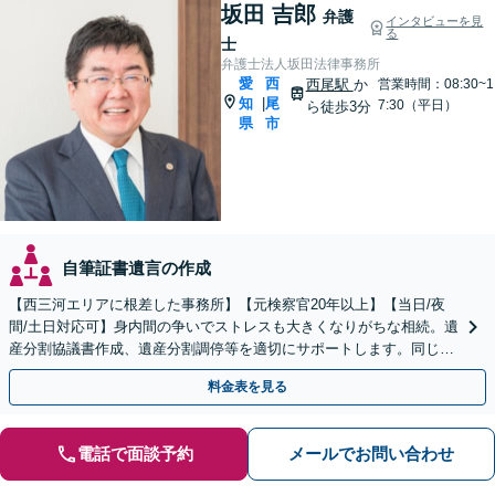
坂田 吉郎
弁護
インタビューを見
る
士
弁護士法人坂田法律事務所
愛
西
西尾駅
か
営業時間：08:30~1
知
尾
|
7:30（平日）
ら徒歩3分
県
市
自筆証書遺言の作成
【西三河エリアに根差した事務所】【元検察官20年以上】【当日/夜
間/土日対応可】身内間の争いでストレスも大きくなりがちな相続。遺
産分割協議書作成、遺産分割調停等を適切にサポートします。同じ建
物に税理士・社会保険労務士もいます
料金表を見る
電話で面談予約
メールでお問い合わせ