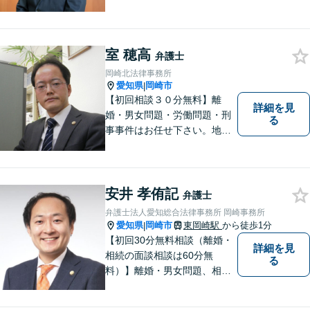
議や調停・養育費・慰謝料・
婚姻費用など対応します。請
求する・された側の相談可
【交通事故】相談実績多数！
室 穂高
弁護士
保険会社とのやりとりや交渉
岡崎北法律事務所
はお任せください
愛知県
岡崎市
|
【初回相談３０分無料】離
詳細を見
婚・男女問題・労働問題・刑
る
事事件はお任せ下さい。地域
の方のお悩みをお聞きし、解
決までお手伝いいたします。
安井 孝侑記
弁護士
弁護士法人愛知総合法律事務所 岡崎事務所
愛知県
岡崎市
東岡崎駅
から徒歩1分
|
【初回30分無料相談（離婚・
詳細を見
相続の面談相談は60分無
る
料）】離婚・男女問題、相
続、労働、顧問契約など幅広
く対応しています。【名鉄東