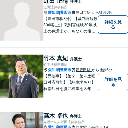
近田 正晴
弁護士
近田法律事務所
愛知県
豊田市
豊田市駅
から徒歩3分
|
【豊田市駅3分】【裁判官経験
詳細を見
30年以上】裁判官経験30年以
る
上の弁護士が、あなたの権利
を守り、お悩みを解決いたし
ます。離婚・男女問題、相
続・遺産、交通事故、不動産
問題、税務訴訟、行政事件で
竹本 真紀
弁護士
悩んでいる方はお気軽にご相
竹本法律事務所
談ください。
愛知県
豊田市
新豊田駅
から徒歩6分
|
【元検事】【第２・第４土曜
詳細を見
日対応可能】【駐車場あり】
る
秋霜烈日を胸に検事を８年，
ひまわりを胸に青森で弁護士
を１８年，そして豊田市に戻
りました。皆様の生活に寄り
添い，「この地域」の方々の
髙木 卓也
弁護士
悩みに対して一緒に解決を目
弁護士法人坂田法律事務所
指したいと思います。お待ち
愛知県
西尾市
西尾駅
から徒歩3分
|