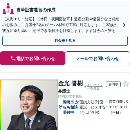
自筆証書遺言の作成
【東海エリア対応】【休日・夜間面談可】遺産分割や遺留分など相続
のお悩みに、弁護士2名のチーム体制で丁寧に対応します。ご家族の
状況に寄り添い、納得できる解決を目指します。まずは今の不安をお
聞かせください【メール・WEB相談可】
料金表を見る
電話でお問い合わせ
メールでお問い合わせ
金光 誉樹
静岡県
インタビュ
ーを見る
弁護士
静岡法律事務所
営業時間：0
岡崎市
か
面談方法(対面・
らも相談
電話・ビデオな
9:00~18:30
受付中
ど)は応相談
（平日）