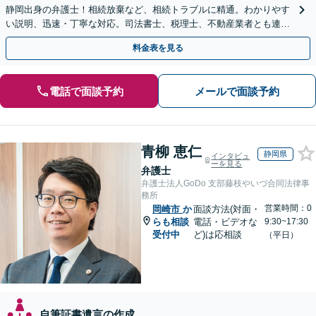
静岡出身の弁護士！相続放棄など、相続トラブルに精通。わかりやす
い説明、迅速・丁寧な対応。司法書士、税理士、不動産業者とも連携
し、遺産相続をトータルサポート【完全個室相談】
料金表を見る
電話で面談予約
メールで面談予約
青柳 恵仁
静岡県
インタビュ
ーを見る
弁護士
弁護士法人GoDo 支部藤枝やいづ合同法律事
務所
営業時間：0
岡崎市
か
面談方法(対面・
らも相談
電話・ビデオな
9:30~17:30
受付中
ど)は応相談
（平日）
自筆証書遺言の作成