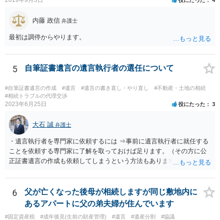
しているとは言え、自分の子と私の連れ子、全て平等にしたいと希
望。もちろん私もそうできればと思います。 ・・・婚姻前の契約 あ
内藤 政信
弁護士
るいは 遺言書などで その意思を実現する方法はあります。 弁護
士に相談してみてください。
最初は調停からやります。
5
自筆証書遺言の遺言執行者の選任について
#自筆証書遺言の作成
#遺言
#遺言の書き直し・やり直し
#不動産・土地の相続
#相続トラブルの代理交渉
2023年6月25日
役にたった
3
大石 誠
弁護士
・遺言執行者を専門家に依頼するには ⇒事前に遺言執行者に就任する
ことを依頼する専門家に了解を取っておけば足ります。（その方に公
正証書遺言の作成も依頼してしまうという方法もあります） 事前に了
解を取るだけであれば、契約は不要ですし、契約料を払う必要もあり
ません。 遺言執行者に就任し、遺言執行が完了したときの報酬だけ、
弁護士費用としてかかります。 ・亡くなった際に、法務局に預けた自
6
父が亡くなった後母が相続しますが同じ敷地内に
筆証書遺言の存在を親族がなかったものにされる可能性 ⇒自筆の遺言
あるアパートに父の弟夫婦が住んでいます
書を法務局に保管した場合、死亡後、法務局に遺言書の有無を照会す
#固定資産税
#成年後見(生前の財産管理)
#遺言
#遺産分割
#協議
ることになりますので、「法務局に預けた自筆証書遺言の存在を親族