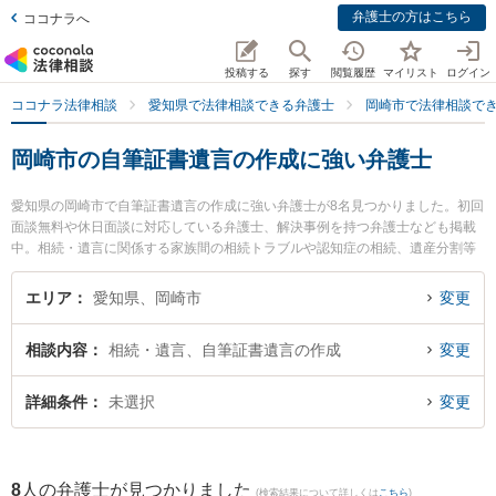
弁護士の方はこちら
ココナラへ
投稿する
探す
閲覧履歴
マイリスト
ログイン
ココナラ法律相談
愛知県で法律相談できる弁護士
岡崎市で法律相談で
岡崎市の自筆証書遺言の作成に強い弁護士
愛知県の岡崎市で自筆証書遺言の作成に強い弁護士が8名見つかりました。初回
面談無料や休日面談に対応している弁護士、解決事例を持つ弁護士なども掲載
中。相続・遺言に関係する家族間の相続トラブルや認知症の相続、遺産分割等
の細かな分野での絞り込み検索もでき便利です。特にあいち岡崎法律事務所の
藤田 誓史弁護士や旭合同法律事務所 岡崎事務所の林 太郎弁護士、ベリーベス
エリア
愛知県、岡崎市
変更
ト法律事務所 岡崎オフィスの神谷 直樹弁護士のプロフィール情報や弁護士費
用、強みなどが注目されています。『岡崎市で土日や夜間に発生した自筆証書
相談内容
相続・遺言、自筆証書遺言の作成
変更
遺言の作成のトラブルを今すぐに弁護士に相談したい』『自筆証書遺言の作成
のトラブル解決の実績豊富な近くの弁護士を検索したい』『初回相談無料で自
筆証書遺言の作成を法律相談できる岡崎市内の弁護士に相談予約したい』など
詳細条件
未選択
変更
でお困りの相談者さんにおすすめです。
8
人の弁護士が見つかりました
(検索結果について詳しくは
こちら
)