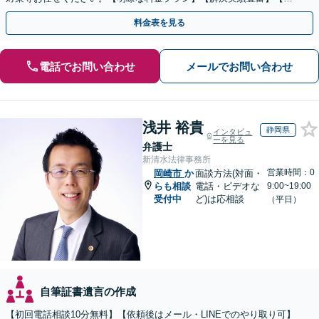
話相談可】
料金表を見る
電話でお問い合わせ
メールでお問い合わせ
浅井 裕貴
静岡県
インタビュ
ーを見る
弁護士
新清水法律事務所
営業時間：0
岡崎市
か
面談方法(対面・
らも相談
電話・ビデオな
9:00~19:00
受付中
ど)は応相談
（平日）
自筆証書遺言の作成
【初回電話相談10分無料】【依頼後はメール・LINEでのやり取り可】