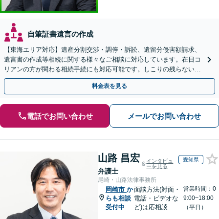
自筆証書遺言の作成
【東海エリア対応】遺産分割交渉・調停・訴訟、遺留分侵害額請求、
遺言書の作成等相続に関する様々なご相談に対応しています。在日コ
リアンの方が関わる相続手続にも対応可能です。しこりの残らない解
決を特に意識しています。
料金表を見る
電話でお問い合わせ
メールでお問い合わせ
山路 昌宏
愛知県
インタビュ
ーを見る
弁護士
尾崎・山路法律事務所
営業時間：0
岡崎市
か
面談方法(対面・
らも相談
電話・ビデオな
9:00~18:00
受付中
ど)は応相談
（平日）