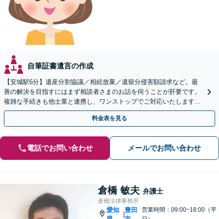
自筆証書遺言の作成
【安城駅6分】遺産分割協議／相続放棄／遺留分侵害額請求など。最
善の解決を目指すにはまず相談者さまのお話を伺うことが肝要です。
複雑な手続きも他士業と連携し、ワンストップでご対応いたします
【ビデオ面談OK】
料金表を見る
電話でお問い合わせ
メールでお問い合わせ
倉橋 敏夫
弁護士
倉橋法律事務所
愛知
豊田
営業時間：09:00~18:00（平
|
県
市
日）