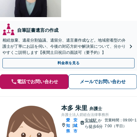
自筆証書遺言の作成
相続放棄、遺産分割協議、遺留分、遺言書作成など。地域密着型の弁
護士が丁寧にお話を伺い、今後の対応方針や解決策について、分かり
やすくご説明します【夜間土日祝日の面談可（要予約）】
料金表を見る
電話でお問い合わせ
メールでお問い合わせ
本多 朱里
弁護士
弁護士法人碧総合法律事務所
愛
安
安城駅
か
営業時間：09:00~1
知
城
|
7:00（平日）
ら徒歩6分
県
市