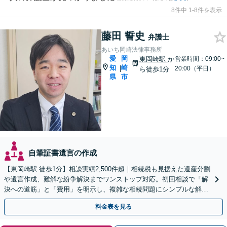
8件中 1-8件を表示
藤田 誓史
弁護士
あいち岡崎法律事務所
愛
岡
東岡崎駅
か
営業時間：09:00~
知
崎
|
20:00（平日）
ら徒歩1分
県
市
自筆証書遺言の作成
【東岡崎駅 徒歩1分】相談実績2,500件超｜相続税も見据えた遺産分割
や遺言作成、難解な紛争解決までワンストップ対応。初回相談で「解
決への道筋」と「費用」を明示し、複雑な相続問題にシンプルな解決
策を提案します。
料金表を見る