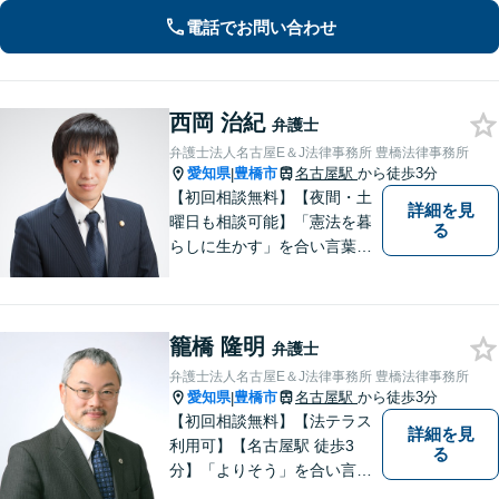
遺産分割・遺留分・使途不明金の調
電話でお問い合わせ
査、事業承継まで幅広く対応。【休
日・夜間対応OK】【豊橋駅10分】
西岡 治紀
弁護士
弁護士法人名古屋E＆J法律事務所 豊橋法律事務所
愛知県
豊橋市
名古屋駅
から徒歩3分
|
【初回相談無料】【夜間・土
詳細を見
曜日も相談可能】「憲法を暮
る
らしに生かす」を合い言葉
に、身近な法律相談窓口とし
て、あなたのご相談にお応え
いたします。心に寄り添いな
籠橋 隆明
がら、尽力させていただきま
弁護士
すので、お気軽にお問い合わ
弁護士法人名古屋E＆J法律事務所 豊橋法律事務所
せ下さい。
愛知県
豊橋市
名古屋駅
から徒歩3分
|
【初回相談無料】【法テラス
詳細を見
利用可】【名古屋駅 徒歩3
る
分】「よりそう」を合い言葉
に丁寧で親切な相談を心がけ