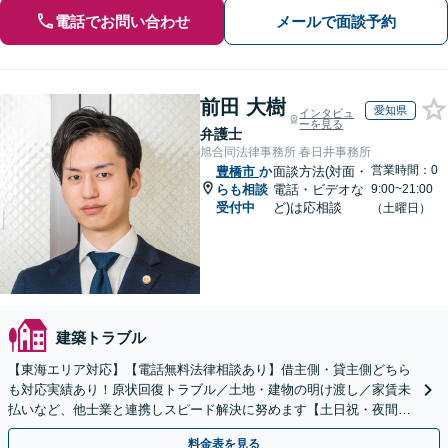
電話でお問い合わせ
メールで面談予約
前田 大樹
愛知県
インタビュ
ーを見る
弁護士
旭合同法律事務所 春日井事務所
営業時間：0
豊橋市
か
面談方法(対面・
らも相談
電話・ビデオな
9:00~21:00
受付中
ど)は応相談
（土曜日）
建築トラブル
【東海エリア対応】【電話無料法律相談あり】借主側・貸主側どちら
も対応実績あり！原状回復トラブル／土地・建物の明け渡し／家賃未
払いなど、他士業と連携しスピード解決に努めます【土日祝・夜間対
応】【オンライン面談可】【完全個室】
料金表を見る