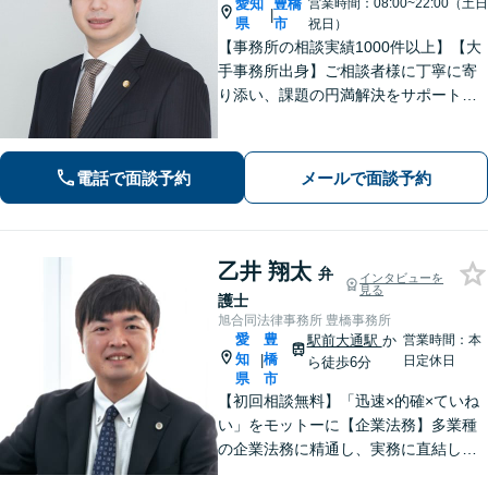
愛知
豊橋
営業時間：08:00~22:00（土日
|
県
市
祝日）
【事務所の相談実績1000件以上】【大
手事務所出身】ご相談者様に丁寧に寄
り添い、課題の円満解決をサポート！
【刑事事件】勾留時のスピード身柄解
放が強みです【交通事故】後遺症認定
により損害賠償金額大幅アップへ【土
電話で面談予約
メールで面談予約
日祝も対応】
乙井 翔太
弁
インタビューを
見る
護士
旭合同法律事務所 豊橋事務所
愛
豊
駅前大通駅
か
営業時間：本
知
橋
|
日定休日
ら徒歩6分
県
市
【初回相談無料】「迅速×的確×ていね
い」をモットーに【企業法務】多業種
の企業法務に精通し、実務に直結した
アドバイスを提供します【相続問題】