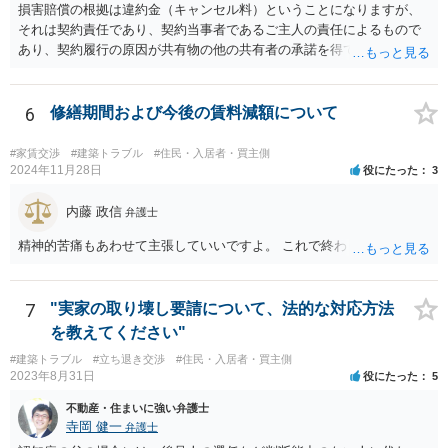
損害賠償の根拠は違約金（キャンセル料）ということになりますが、
グ等することはありますが、それは手続戦略とは別の問題です）。 裁
それは契約責任であり、契約当事者であるご主人の責任によるもので
判所は公平な第三者であり、調停委員会に与える心証も考慮する必要
あり、契約履行の原因が共有物の他の共有者の承諾を得ていなかった
があります。手続を有利に進めたいのであれば、証拠の出し方より
というのは、まさしくご主人の責任ですので、全額ご主人が負担され
も、どのような反論でも対応できるように自身の主張をきちんと押さ
るべきものであり、奥さんが負担すべき債務ではありません。つまり
え、説得力のある説明と資料を用意することだと思います。 ただ、今
奥さんにメンテナンス工事契約を承諾しなければならない義務はあり
6
修繕期間および今後の賃料減額について
回提出を予定している資料がどのようなものであるのか、争点とどの
ません。 それでも請求をされましたら、個別の法律相談をされること
ような関係があるのか、なぜ調停を選択したのか等の個別事情によっ
をお薦めします。
て具体的なに採るべき手段は変わってくるため、上記はあくまで個別
#家賃交渉
#建築トラブル
#住民・入居者・買主側
2024年11月28日
役にたった
3
事情を踏まえない一般論としてご理解いただき、本件でどのように対
応すべきであるかについては弁護士へ直接相談された方がよいと思い
内藤 政信
ます。
弁護士
精神的苦痛もあわせて主張していいですよ。 これで終わります。
7
"実家の取り壊し要請について、法的な対応方法
を教えてください"
#建築トラブル
#立ち退き交渉
#住民・入居者・買主側
2023年8月31日
役にたった
5
不動産・住まいに強い弁護士
寺岡 健一
弁護士