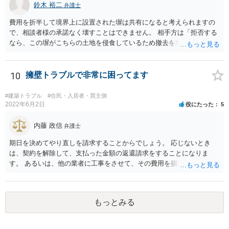
かと思います。
鈴木 裕二
弁護士
費用を折半して境界上に設置された塀は共有になると考えられますの
で、相談者様の承諾なく壊すことはできません。 相手方は「拒否する
なら、この塀がこちらの土地を侵食しているため撤去を求める手続き
に移る」と述べているようですが、隣地の所有者と同意のうえ設置し
ているわけですから、相談者様の同意なく塀の撤去を求めることは法
的には難しいように思われます。 また、「隣地（相談者様）の許可」
10
擁壁トラブルで非常に困ってます
というのが何の許可を示しているのか判然としませんが、一般に、高
層建築物の建築確認を得る際は、近隣住民と協議してその建築に関し
#建築トラブル
#住民・入居者・買主側
同意を得るよう行政指導が行われておりますので、（推測になってし
2022年6月2日
役にたった
5
まいますが）この同意を得ている旨虚偽の申請を行い、建築許可を得
たのかもしれません。 近隣住民の同意は必須の要件ではないため、直
内藤 政信
弁護士
ちに建築確認自体が取り消されるわけではございませんが、虚偽の申
期日を決めてやり直しを請求することからでしょう。 応じないとき
請を行ったことについて申請者の責任を追及する余地はあろうかと存
は、契約を解除して、支払った金額の返還請求をすることになりま
じます。 お話をお聞きする限り、相手方のやり口は非常に強引かつ高
す。 あるいは、他の業者に工事をさせて、その費用を損害として請求
圧的で、相談者様が恐怖を感じるのは無理もないことかと思います。
することになるで しょう。
相手方の態度を見ていると、無理矢理塀を破壊して建築工事を強行す
るおそれすらあるように思われますので、相手方に、塀の取り壊しに
は応じない旨や、「隣地の許可済と話して（嘘をついて）建築許可を
もっとみる
取った」ということについて説明を求める旨を記載した通知書を送り
付けるとともに、行政にも相談するのがよろしいかと存じます。 ま
た、相談者様が弁護士に依頼することで、相手方との交渉は全て弁護