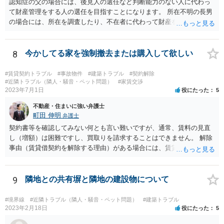
認知症の父の場合には、後見人の選任など判断能力のない人に代わっ
て財産管理をする人の選任を目指すことになります。 所在不明の長男
の場合には、所在を調査したり、不在者に代わって財産を管理する人
の選任を目指すことになります。
8
今かしてる家を強制撤去または購入して欲しい
#賃貸契約トラブル
#事故物件
#建築トラブル
#契約解除
#近隣トラブル（隣人・騒音・ペット問題）
#家賃交渉
2023年7月1日
役にたった
5
不動産・住まいに強い弁護士
町田 伸明
弁護士
契約書等を確認してみない何とも言い難いですが、通常、賃料の見直
し（増額）は困難ですし、買取りを請求することはできません。 解除
事由（賃貸借契約を解除する理由）がある場合には、賃貸借契約を解
除して、土地建物の明け渡しを求めることも可能です。 明け渡しを求
めることができる状況であれば、事実上、賃料の見直し（増額）や買
取りの交渉をすることもあり得るでしょう。 反対に、明け渡しを求め
9
隣地との共有塀と隣地の建設物について
ることが難しいのであれば、賃料の見直し（増額）や買取りの交渉も
困難とならざるを得ないでしょう。 いずれにしても、（強制的な）明
#境界線
#近隣トラブル（隣人・騒音・ペット問題）
#建築トラブル
け渡しなどの請求もお考えなのであれば、現況や契約書等の確認が不
2023年2月18日
役にたった
5
可欠ですから、資料等一式を持参して弁護士にご相談された方がよい