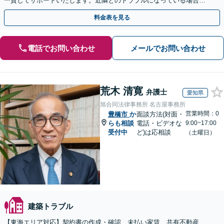
一貫してサポートいたします。近隣とのトラブルになっている場合
や、解決が難航している案件でも、ぜひご相談ください。
料金表を見る
電話でお問い合わせ
メールでお問い合わせ
荒木 清寛
弁護士
愛知県
旭合同法律事務所 名古屋事務所
営業時間：0
豊橋市
か
面談方法(対面・
らも相談
電話・ビデオな
9:00~17:00
受付中
ど)は応相談
（土曜日）
建築トラブル
【東海エリア対応】契約書の作成・確認、未払い家賃、共有不動産、