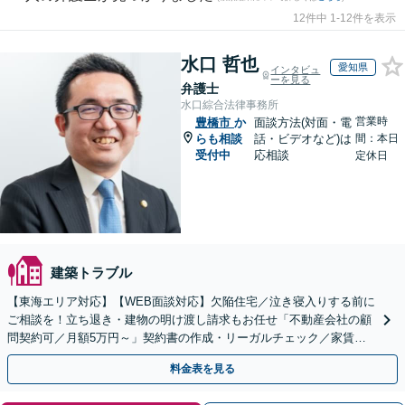
12件中 1-12件を表示
水口 哲也
愛知県
インタビュ
ーを見る
弁護士
水口綜合法律事務所
営業時
豊橋市
か
面談方法(対面・電
らも相談
話・ビデオなど)は
間：本日
受付中
応相談
定休日
建築トラブル
【東海エリア対応】【WEB面談対応】欠陥住宅／泣き寝入りする前に
ご相談を！立ち退き・建物の明け渡し請求もお任せ「不動産会社の顧
問契約可／月額5万円～」契約書の作成・リーガルチェック／家賃の
未払い対応／立退料の増額対応など【休日・夜間相談可】
料金表を見る