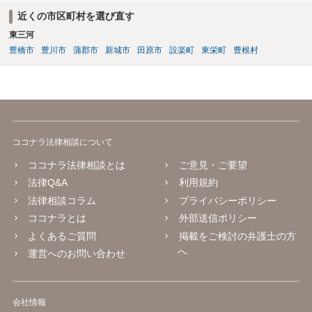
士に任せることができ、相手方と話さなければならないという精神的
近くの市区町村を選び直す
なご負担をなくすこともできます。 相手方に恐怖を感じ、ご自身で話
東三河
し合いを行うことができそうにないようでしたら、一度弁護士に依頼
豊橋市
豊川市
蒲郡市
新城市
田原市
設楽町
東栄町
豊根村
することをご検討いただくのがよろしいかもしれません。 ご参考にな
れば幸いです。
ココナラ法律相談について
ココナラ法律相談とは
ご意見・ご要望
法律Q&A
利用規約
法律相談コラム
プライバシーポリシー
ココナラとは
外部送信ポリシー
よくあるご質問
掲載をご検討の弁護士の方
へ
運営へのお問い合わせ
会社情報