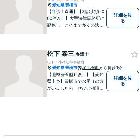
指しています。【駅前大通駅3
愛知県
豊橋市
|
分】
【弁護士直通】【相談実績20
詳細を見
00件以上】大手法律事務所に
る
勤務し、これまで多くの法律
相談を担当してきました。ど
んな相談でも構いません。初
回30分は無料ですから、お気
軽にお電話ください。
松下 泰三
弁護士
松下・小林法律事務所
愛知県
豊橋市
柳生橋駅
から徒歩9分
|
【地域密着型弁護士】【愛知
詳細を見
県出身】豊橋市でお困りの方
る
がいましたら、ぜひご相談く
ださい。