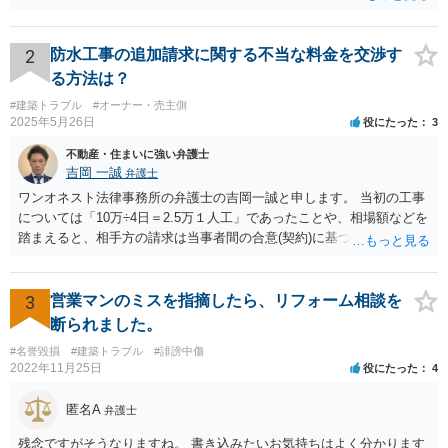
2
防水工事の追加請求に関する不当な料金を交渉す
る方法は？
#建築トラブル
#オーナー・売主側
2025年5月26日
役にたった
3
不動産・住まいに強い弁護士
吉岡 一誠
弁護士
ワンオネスト法律事務所の弁護士の吉岡一誠と申します。 当初の工事
については「10万÷4日＝2.5万１人工」であったことや、相場額などを
踏まえると、相手方の請求は当事者間の合意(契約)に基づかない不当な
請求と言い得るので、追加工事代金については10万円（2.5万×4人）し
か支払う意向がない旨を伝えて、減額の交渉をすべきでしょう。 相手
方の立場としても、裁判を起こす時間や労力、経済的コストその他裁
3
営業マンのミスを指摘したら、リフォーム相談を
判が終わるまでキャッシュが入ってこないことなどがネックになり得
断られました。
るでしょうから、減額に応じてくる可能性は大いにあるかと思いま
#名誉毀損
#建築トラブル
#誹謗中傷
す。
2022年11月25日
役にたった
4
匿名A
弁護士
残念ですがそうなりますね。 書き込みたいお気持ちはよく分かります