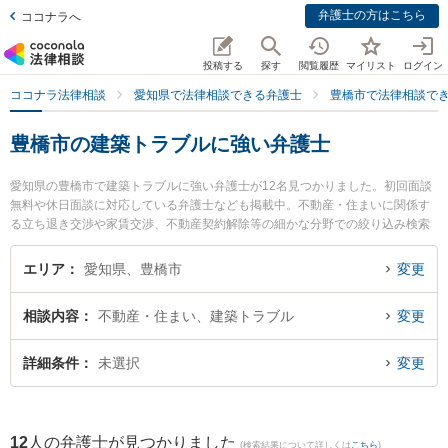
弁護士の方はこちら
ココナラへ
投稿する
探す
閲覧履歴
マイリスト
ログイン
ココナラ法律相談
愛知県で法律相談できる弁護士
豊橋市で法律相談で
豊橋市の建築トラブルに強い弁護士
愛知県の豊橋市で建築トラブルに強い弁護士が12名見つかりました。初回面談
無料や休日面談に対応している弁護士なども掲載中。不動産・住まいに関係す
る立ち退き交渉や家賃交渉、不動産契約解除等の細かな分野での絞り込み検索
もでき便利です。特に豊橋まちなか法律事務所の藤本 佳大弁護士や弁護士法人
名城法律事務所 豊橋事務所の梅村 直也弁護士、豊橋みらい法律事務所の鴨下
エリア
愛知県、豊橋市
変更
卓治弁護士のプロフィール情報や弁護士費用、強みなどが注目されています。
『豊橋市で土日や夜間に発生した建築トラブルのトラブルを今すぐに弁護士に
相談内容
不動産・住まい、建築トラブル
変更
相談したい』『建築トラブルのトラブル解決の実績豊富な近くの弁護士を検索
したい』『初回相談無料で建築トラブルを法律相談できる豊橋市内の弁護士に
相談予約したい』などでお困りの相談者さんにおすすめです。
詳細条件
未選択
変更
12
人の弁護士が見つかりました
(検索結果について詳しくは
こちら
)