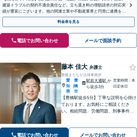
建築トラブルの契約不適合責任など。立ち退き料の増額請求の対応実
績が豊富にございます。他の関連士業や不動産業界と円滑に連携を行
い、正確に手続きを進めてまいります。【初回面談無料】
料金表を見る
電話でお問い合わせ
メールで面談予約
藤本 佳大
弁護士
豊橋まちなか法律事務所
愛
豊
駅前大通駅
か
営業時間：本
知
橋
|
日定休日
ら徒歩3分
県
市
【豊橋駅徒歩5分】丁寧な説明を心掛け
ております。お気軽にご相談くださ
い。相続問題、労働問題、刑事事件そ
の他一般民事事件に対応しています。
【完全個室】【弁護士歴10年】
電話でお問い合わせ
メールでお問い合わせ