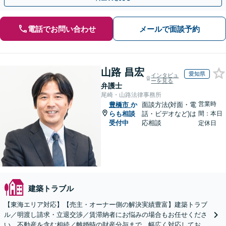
電話でお問い合わせ
メールで面談予約
山路 昌宏
愛知県
インタビュ
ーを見る
弁護士
尾崎・山路法律事務所
営業時
豊橋市
か
面談方法(対面・電
らも相談
話・ビデオなど)は
間：本日
受付中
応相談
定休日
建築トラブル
【東海エリア対応】【売主・オーナー側の解決実績豊富】建築トラブ
ル／明渡し請求・立退交渉／賃滞納者にお悩みの場合もお任せくださ
い。不動産を含む相続／離婚時の財産分与まで、幅広く対応しており