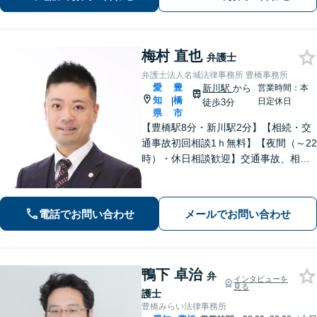
梅村 直也
弁護士
弁護士法人名城法律事務所 豊橋事務所
愛
豊
新川駅
から
営業時間：本
知
橋
|
日定休日
徒歩3分
県
市
【豊橋駅8分・新川駅2分】【相続・交
通事故初回相談1ｈ無料】【夜間（～22
時）・休日相談歓迎】交通事故、相
続、刑事事件等、幅広く対応。「選ん
でよかった」と思ってもらえるよう、
誠心誠意取り組みます。少しでもお悩
電話でお問い合わせ
メールでお問い合わせ
みがあれば、お気軽にご相談くださ
い。
鴨下 卓治
弁
インタビューを
見る
護士
豊橋みらい法律事務所