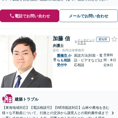
ます。【初回面談無料】【セカンドオピニオン対応】
電話でお問い合わせ
メールでお問い合わせ
加藤 信
愛知県
インタビュー
を見る
弁護士
冨田・島岡法律事務所
営業時
豊橋市
か
面談方法(対面・電
らも相談
話・ビデオなど)は
間：本日
受付中
応相談
定休日
建築トラブル
【東海地域対応】【電話相談可】【WEB面談対応】山林や農地を含む
様々な不動産について、行政との交渉から譲受人との契約書作成まで