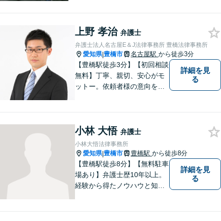
ております。信頼と安心をモ
ットーに弁護士が誠心誠意、
上野 孝治
応対をさせていただきます。
弁護士
お気軽にご相談ください。
弁護士法人名古屋E＆J法律事務所 豊橋法律事務所
愛知県
豊橋市
名古屋駅
から徒歩3分
|
【豊橋駅徒歩3分】【初回相談
詳細を見
無料】丁寧、親切、安心がモ
る
ットー。依頼者様の意向を深
く汲み取り、最善の解決に向
けて尽力します。法律のプロ
フェッショナルとして、皆様
小林 大悟
を明るい未来へと導きます。
弁護士
まずは無料相談をご利用くだ
小林大悟法律事務所
さい。
愛知県
豊橋市
豊橋駅
から徒歩8分
|
【豊橋駅徒歩8分】【無料駐車
詳細を見
場あり】弁護士歴10年以上。
る
経験から得たノウハウと知見
を駆使して、皆さまの期待に
お応えできるよう努力してま
いります。【夜間／休日対応