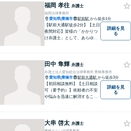
福岡 孝往
可能】親しみやすく、信頼い
弁護士
ただける人間性を大切にして
福岡法律事務所
います。お気軽にご相談くだ
愛知県
豊橋市
駅前駅
から徒歩1分
|
さい。
【駅前大通駅徒歩2分】【土日
詳細を見
夜間対応】皆様の「かかりつ
る
け弁護士」として、あらゆる
法的ソリューションをご提案
します。依頼者様の未来のた
め、全力で弁護させていただ
田中 隼輝
きます。まずはお気軽にご相
弁護士
談ください。
弁護士法人愛知総合法律事務所 豊橋事務所
愛知県
豊橋市
駅前大通駅
から徒歩3分
|
【初回相談無料】【土日相談
詳細を見
可（要予約）】依頼者の不安
る
や悩みを迅速に解消すること
が弁護士としての仕事だと考
え、常に丁寧かつ迅速な対応
を心がけています。 依頼者が
大串 啓太
気軽に相談できるように、謙
弁護士
虚で親しみやすい弁護士を目
豊橋みらい法律事務所