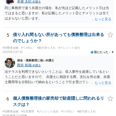
米盛 太紀
弁護士
同じ事務所で違う弁護士の場合、私が先ほど記載したメリット①は当
てはまると思いますが、私が記載したメリット②とデメリットは当て
はまらないと思います。
5
借り入れ間もない所があっても債務整理は出来る
のでしょうか？
#消費者金融
#リボ払い
#銀行借り入れ
#クレジット会社
2025年2月7日
役にたった
8
借金・債務整理に強い弁護士
西谷 拓哉
弁護士
法テラスを利用できないということは、収入要件を超過しているとい
うことだと思いますので、 弁護士に相談する際、支払を停止後、弁護
士費用等を分割払いで納めるということで引き受けてもらえないか確
認するとよいでしょう。 「借り入れ出来る限界」までの生活というの
は、負債が拡大するだけになるのでお勧めできませんが あとは、相談
者様のご判断になると思いますので、私からのアドバイスは一旦これ
6
個人債務整理後の家売却で財産隠しに問われるリ
で終わりとさせていただきます。
スクは？
#消費者金融
#任意整理
#クレジット会社
#リボ払い
#銀行借り入れ
#詐欺被害での債務