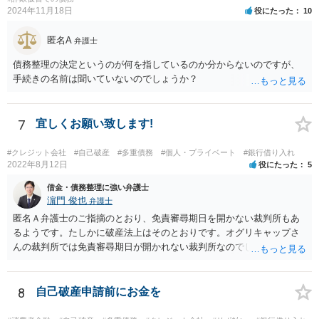
2024年11月18日
役にたった
10
匿名A
弁護士
債務整理の決定というのが何を指しているのか分からないのですが、
手続きの名前は聞いていないのでしょうか？
7
宜しくお願い致します!
#クレジット会社
#自己破産
#多重債務
#個人・プライベート
#銀行借り入れ
2022年8月12日
役にたった
5
借金・債務整理に強い弁護士
濵門 俊也
弁護士
匿名Ａ弁護士のご指摘のとおり、免責審尋期日を開かない裁判所もあ
るようです。たしかに破産法上はそのとおりです。オグリキャップさ
んの裁判所では免責審尋期日が開かれない裁判所なのでしょう。東京
（本庁）基準で回答していました。申し訳ございません。
8
自己破産申請前にお金を