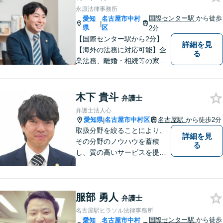
永原法律事務所
国際センター駅
から徒歩
愛知
名古屋市中村
|
県
区
2分
【国際センター駅から2分】
詳細を見
【海外の法務に対応可能】企
る
業法務、離婚・相続等の家事
事件、交通事故、債権回収、
倒産・債務整理、消費者被害
の回復等の民事事件や刑事事
木下 貴斗
弁護士
件など、幅広く対応可能で
弁護士法人心
す。是非、ご相談をお待ちし
愛知県
名古屋市中村区
名古屋駅
から徒歩2分
|
ております。
取扱分野を絞ることにより、
詳細を見
その分野のノウハウを蓄積
る
し、質の高いサービスを提供
できるよう努めております。
全力でサポートさせていただ
きますので、お困りの際はご
服部 勇人
相談ください。
弁護士
名古屋駅ヒラソル法律事務所
国際センター駅
から徒歩
愛知
名古屋市中村