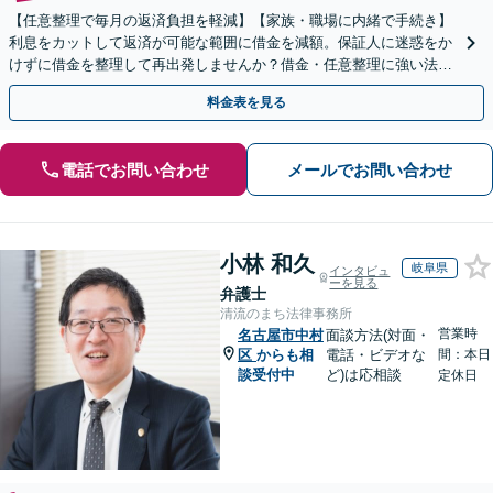
【任意整理で毎月の返済負担を軽減】【家族・職場に内緒で手続き】
利息をカットして返済が可能な範囲に借金を減額。保証人に迷惑をか
けずに借金を整理して再出発しませんか？借金・任意整理に強い法律
事務所【実績5,000件以上】【財産を残して借金整理】
料金表を見る
電話でお問い合わせ
メールでお問い合わせ
小林 和久
岐阜県
インタビュ
ーを見る
弁護士
清流のまち法律事務所
営業時
名古屋市中村
面談方法(対面・
区
からも相
電話・ビデオな
間：本日
談受付中
ど)は応相談
定休日