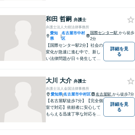
と」をモットーに、問題がし
かるべき方向に向かうよう全
和田 哲嗣
力でサポートいたします。
弁護士
弁護士法人大樹法律事務所
国際センター駅
から徒歩
愛知
名古屋市中村
|
県
区
2分
【国際センター駅2分】社会の
詳細を見
変化が急速に進む中で、新し
る
い法律問題が日々発生してお
ります。中堅・中小企業が抱
える多様な問題に関して、依
頼者から相談を受け、最良の
大川 大介
弁護士
法的サービスを迅速に提供で
弁護士法人金国法律事務所
きるよう最善の努力をしま
愛知県
名古屋市中村区
名古屋駅
から徒歩7分
|
す。
【名古屋駅徒歩7分】【完全個
詳細を見
室で対応】依頼者に安心して
る
もらえる迅速丁寧な対応をモ
ットーに日々精進。お気軽に
ご相談ください。