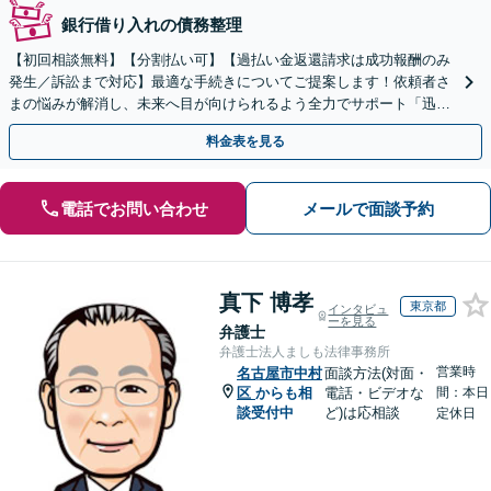
銀行借り入れの債務整理
【初回相談無料】【分割払い可】【過払い金返還請求は成功報酬のみ
発生／訴訟まで対応】最適な手続きについてご提案します！依頼者さ
まの悩みが解消し、未来へ目が向けられるよう全力でサポート「迅速
丁寧な対応で、信頼関係を重視」【夜間相談可（要相談）】
料金表を見る
電話でお問い合わせ
メールで面談予約
真下 博孝
東京都
インタビュ
ーを見る
弁護士
弁護士法人ましも法律事務所
営業時
名古屋市中村
面談方法(対面・
区
からも相
電話・ビデオな
間：本日
談受付中
ど)は応相談
定休日