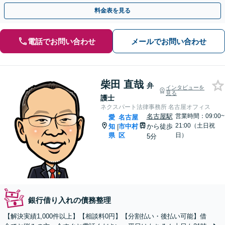
支払い方法相談可＞
料金表を見る
電話でお問い合わせ
メールでお問い合わせ
柴田 直哉
弁
インタビューを
見る
護士
ネクスパート法律事務所 名古屋オフィス
名古屋駅
営業時間：09:00~
愛
名古屋
21:00（土日祝
知
市中村
から徒歩
|
県
区
日）
5分
銀行借り入れの債務整理
【解決実績1,000件以上】【相談料0円】【分割払い・後払い可能】借