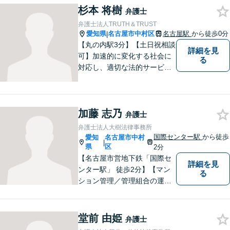
杉本 将樹
弁護士
弁護士法人TRUTH＆TRUST
愛知県
名古屋市中村区
名古屋駅
から徒歩0分
|
【丸の内駅3分】【土日祝相談
詳細を見
可】加速的に変化する社会に
る
対応し、適切な法的サービス
を提供するため、法律分野の
みならず、あらゆる分野につ
いて日々研鑽に励んでおりま
加藤 志乃
す。依頼者様の抱える法律問
弁護士
題を解決し、いち早くストレ
弁護士法人大樹法律事務所
スを解消できるよう努めま
国際センター駅
から徒歩
愛知
名古屋市中村
|
す。
県
区
2分
【名古屋市営地下鉄「国際セ
詳細を見
ンター駅」 徒歩2分】【マン
る
ション管理／管理組合の運営
支援／相続・遺言】皆さんの
お力になれるよう全力を尽く
します。法律問題でお困りの
堂前 由姫
弁護士
方はお気軽にご相談くださ