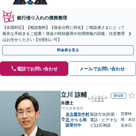
銀行借り入れの債務整理
【全国対応】【相談無料】【借金分野に特化】ご相談者さまにとって
最良な手続きをご提案！借金の時効援用や信用情報の回復、任意整理
はお任せください【分割払い可】
料金表を見る
電話でお問い合わせ
メールでお問い合わせ
立川 諒輔
愛知県
インタビュ
ーを見る
弁護士
TK法律事務所
営業時
名古屋市中村
面談方法(対面・
区
からも相
電話・ビデオな
間：本日
談受付中
ど)は応相談
定休日