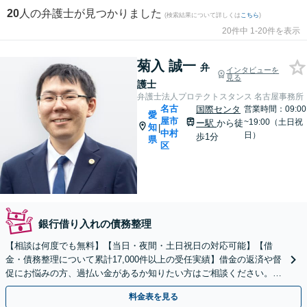
20
人の弁護士が見つかりました
(検索結果について詳しくは
こちら
)
20件中 1-20件を表示
菊入 誠一
弁
インタビューを
見る
護士
弁護士法人プロテクトスタンス 名古屋事務所
名古
国際センタ
営業時間：09:00
愛
屋市
~19:00（土日祝
ー駅
から徒
知
|
中村
日）
歩1分
県
区
銀行借り入れの債務整理
【相談は何度でも無料】【当日・夜間・土日祝日の対応可能】【借
金・債務整理について累計17,000件以上の受任実績】借金の返済や督
促にお悩みの方、過払い金があるか知りたい方はご相談ください。ベ
ストな解決策を提案いたします。
料金表を見る