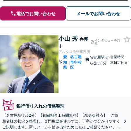
電話でお問い合わせ
メールでお問い合わせ
小山 秀
弁護
インタビューを見
る
士
アルタス法律事務所
愛
名古屋
名古屋駅
か
営業時間：
知
市中村
|
本日定休日
ら徒歩1分
県
区
銀行借り入れの債務整理
【名古屋駅徒歩2分】【初回相談１時間無料】【親身な対応】｜ご依
頼者様の状況を整理し、専門用語を使わずに、丁寧かつ分かりやすく
ご説明します。新しい一歩を踏み出すためにぜひご相談ください。＜