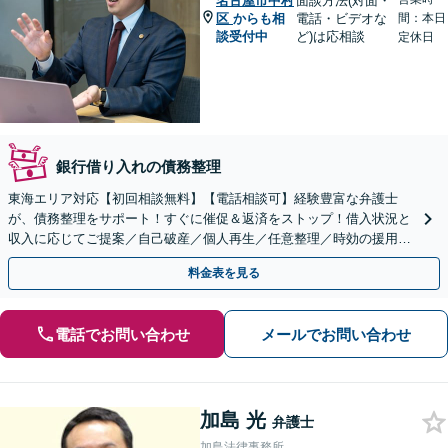
名古屋市中村
面談方法(対面・
区
からも相
電話・ビデオな
間：本日
談受付中
ど)は応相談
定休日
銀行借り入れの債務整理
東海エリア対応【初回相談無料】【電話相談可】経験豊富な弁護士
が、債務整理をサポート！すぐに催促＆返済をストップ！借入状況と
収入に応じてご提案／自己破産／個人再生／任意整理／時効の援用に
関するご相談も可能【完全個室】【メール予約可】
料金表を見る
電話でお問い合わせ
メールでお問い合わせ
加島 光
弁護士
加島法律事務所