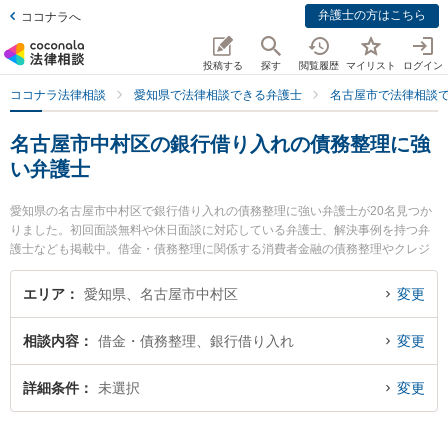
弁護士の方はこちら
ココナラへ
投稿する
探す
閲覧履歴
マイリスト
ログイン
ココナラ法律相談
愛知県で法律相談できる弁護士
名古屋市で法律相談
名古屋市中村区の銀行借り入れの債務整理に強
い弁護士
愛知県の名古屋市中村区で銀行借り入れの債務整理に強い弁護士が20名見つか
りました。初回面談無料や休日面談に対応している弁護士、解決事例を持つ弁
護士なども掲載中。借金・債務整理に関係する消費者金融の債務整理やクレジ
ット会社の債務整理、リボ払いの債務整理等の細かな分野での絞り込み検索も
でき便利です。特に弁護士法人プロテクトスタンス 名古屋事務所の菊入 誠一弁
エリア
愛知県、名古屋市中村区
変更
護士やアルタス法律事務所の小山 秀弁護士、ネクスパート法律事務所 名古屋オ
フィスの柴田 直哉弁護士のプロフィール情報や弁護士費用、強みなどが注目さ
相談内容
借金・債務整理、銀行借り入れ
変更
れています。『名古屋市中村区で土日や夜間に発生した銀行借り入れの債務整
理のトラブルを今すぐに弁護士に相談したい』『銀行借り入れの債務整理のト
ラブル解決の実績豊富な近くの弁護士を検索したい』『初回相談無料で銀行借
詳細条件
未選択
変更
り入れの債務整理を法律相談できる名古屋市中村区内の弁護士に相談予約した
い』などでお困りの相談者さんにおすすめです。