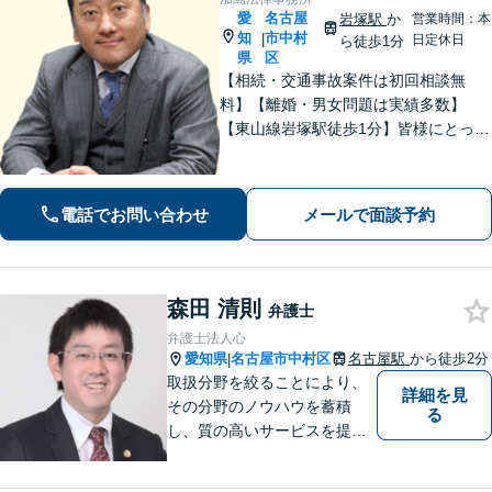
愛
名古屋
岩塚駅
か
営業時間：本
知
市中村
|
日定休日
ら徒歩1分
県
区
【相続・交通事故案件は初回相談無
料】【離婚・男女問題は実績多数】
【東山線岩塚駅徒歩1分】皆様にとって
身近な、敷居の低い弁護士を目指して
います。
電話でお問い合わせ
メールで面談予約
森田 清則
弁護士
弁護士法人心
愛知県
名古屋市中村区
名古屋駅
から徒歩2分
|
取扱分野を絞ることにより、
詳細を見
その分野のノウハウを蓄積
る
し、質の高いサービスを提供
できるよう努めております。
全力でサポートさせていただ