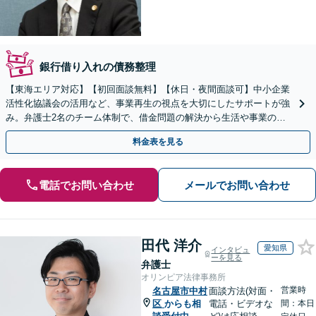
銀行借り入れの債務整理
【東海エリア対応】【初回面談無料】【休日・夜間面談可】中小企業
活性化協議会の活用など、事業再生の視点を大切にしたサポートが強
み。弁護士2名のチーム体制で、借金問題の解決から生活や事業の立
て直しまで丁寧に寄り添います。【法人・個人】
料金表を見る
電話でお問い合わせ
メールでお問い合わせ
田代 洋介
愛知県
インタビュ
ーを見る
弁護士
オリンピア法律事務所
営業時
名古屋市中村
面談方法(対面・
区
からも相
電話・ビデオな
間：本日