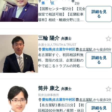
|
県
区
2分
【国際センター駅2分】【完全
詳細を見
個室で相談可能】【近隣駐車
る
場有】相続・離婚分野に注力
しており、多角的にケースを
見ることができるように、相
続の専門家と呼ばれる税理士
三輪 陽介
弁護士
の登録もしています。頼れ
弁護士法人TRUTH＆TRUST
る、身近な法律事務所を目指
愛知県
名古屋市中村区
名古屋駅
から徒歩0分
|
しています。ぜひ、ご相談く
名古屋駅すぐ。初回相談料無
詳細を見
ださい。
料。普段の生活、企業活動の
る
中で起こるトラブルの対処に
困ったら、いつでも、お気軽
にご相談にいらしてくださ
い。 あなたと一緒に、あなた
筒井 康之
にとって一番良い解決は何か
弁護士
を考え、最善の解決を目指し
筒井法律事務所
ます。
愛知県
名古屋市中村区
名古屋駅
から徒歩1分
|
【名古屋駅1番出口1分】【初
詳細を見
回相談60分無料／夜間・休日