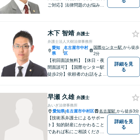
る
ご対応】法律問題のお悩みは
弁護士にまずはご相談を！依
頼者の方のお気持ちを大切に
し、最良の解決を目指しま
木下 智靖
す。一人で悩みを抱え込ま
弁護士
ず、一緒に解決の道を考えて
弁護士法人大樹法律事務所
いきましょう！【Web相談
国際センター駅
から徒歩
愛知
名古屋市中村
|
可】
県
区
2分
【初回面談無料】【休日・夜
詳細を見
間面談可】【国際センター駅
る
徒歩2分】依頼者のお話をよく
伺い、望んでいらっしゃるこ
とは何かを考えてサポートさ
せていただきます。お一人で
早瀬 久雄
弁護士
悩まず、まずはお気軽にご相
あいぎ法律事務所
談ください。
愛知県
名古屋市中村区
名古屋駅
から徒歩3分
|
【技術系弁護士によるサポー
詳細を見
ト】知的財産にかかわること
る
であれば私にご相談くださ
い。「丁寧かつ誠実であるこ