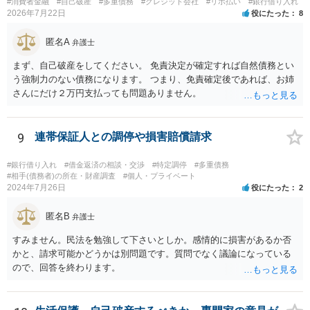
#消費者金融
#自己破産
#多重債務
#クレジット会社
#リボ払い
#銀行借り入れ
2026年7月22日
役にたった
8
匿名A
弁護士
まず、自己破産をしてください。 免責決定が確定すれば自然債務とい
う強制力のない債務になります。 つまり、免責確定後であれば、お姉
さんにだけ２万円支払っても問題ありません。
9
連帯保証人との調停や損害賠償請求
#銀行借り入れ
#借金返済の相談・交渉
#特定調停
#多重債務
#相手(債務者)の所在・財産調査
#個人・プライベート
2024年7月26日
役にたった
2
匿名B
弁護士
すみません。民法を勉強して下さいとしか。感情的に損害があるか否
かと、請求可能かどうかは別問題です。質問でなく議論になっている
ので、回答を終わります。