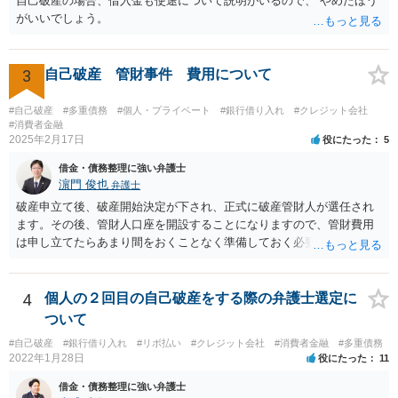
自己破産の場合、借入金も使途について説明がいるので、 やめたほう
がいいでしょう。
3
自己破産 管財事件 費用について
#自己破産
#多重債務
#個人・プライベート
#銀行借り入れ
#クレジット会社
#消費者金融
2025年2月17日
役にたった
5
借金・債務整理に強い弁護士
濵門 俊也
弁護士
破産申立て後、破産開始決定が下され、正式に破産管財人が選任され
ます。その後、管財人口座を開設することになりますので、管財費用
は申し立てたらあまり間をおくことなく準備しておく必要がありま
す。
4
個人の２回目の自己破産をする際の弁護士選定に
ついて
#自己破産
#銀行借り入れ
#リボ払い
#クレジット会社
#消費者金融
#多重債務
2022年1月28日
役にたった
11
借金・債務整理に強い弁護士