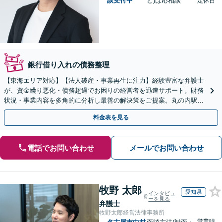
談受付中
ど)は応相談
定休日
銀行借り入れの債務整理
【東海エリア対応】【法人破産・事業再生に注力】経験豊富な弁護士
が、資金繰り悪化・債務超過でお困りの経営者を迅速サポート。財務
状況・事業内容を多角的に分析し最善の解決策をご提案。丸の内駅1
分/休日夜間相談可/WEB面談対応
料金表を見る
電話でお問い合わせ
メールでお問い合わせ
牧野 太郎
愛知県
インタビュ
ーを見る
弁護士
牧野太郎経営法律事務所
営業時