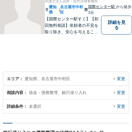
弁護士法人花井・佐竹法律事務所
い。
国際センター駅
から徒歩
愛知
名古屋市中村
|
県
区
1分
【国際センター駅すぐ】【初
詳細を見
回無料相談】依頼者の不安を
る
取り除き、安心を与えること
を第一に、依頼者の過去との
決別と新しい出発のお手伝い
をします。独自の専門家ネッ
トワークを活かし、スムーズ
な手続きに努めます。【ビデ
オ面談可】
エリア
愛知県、名古屋市中村区
変更
相談内容
借金・債務整理、銀行借り入れ
変更
詳細条件
未選択
変更