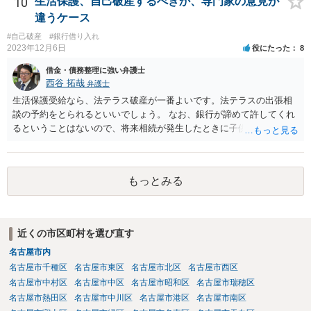
10
生活保護、自己破産するべきか、専門家の意見が
違うケース
#自己破産
#銀行借り入れ
2023年12月6日
役にたった
8
借金・債務整理に強い弁護士
西谷 拓哉
弁護士
生活保護受給なら、法テラス破産が一番よいです。法テラスの出張相
談の予約をとられるといいでしょう。 なお、銀行が諦めて許してくれ
るということはないので、将来相続が発生したときに子供が負債を相
続する可能性があります。もちろん、子供がその時相続放棄という手
段をとることもありますが、今の世代のうちに借金は処理することが
望ましいです。
もっとみる
近くの市区町村を選び直す
名古屋市内
名古屋市千種区
名古屋市東区
名古屋市北区
名古屋市西区
名古屋市中村区
名古屋市中区
名古屋市昭和区
名古屋市瑞穂区
名古屋市熱田区
名古屋市中川区
名古屋市港区
名古屋市南区