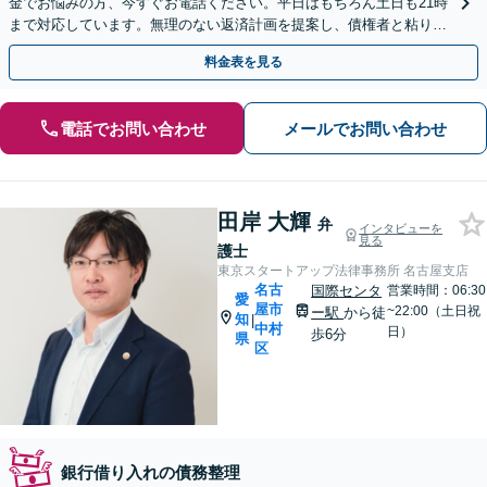
金でお悩みの方、今すぐお電話ください。平日はもちろん土日も21時
まで対応しています。無理のない返済計画を提案し、債権者と粘り強
く交渉いたします。
料金表を見る
電話でお問い合わせ
メールでお問い合わせ
田岸 大輝
弁
インタビューを
見る
護士
東京スタートアップ法律事務所 名古屋支店
名古
国際センタ
営業時間：06:30
愛
屋市
~22:00（土日祝
ー駅
から徒
知
|
中村
日）
歩6分
県
区
銀行借り入れの債務整理