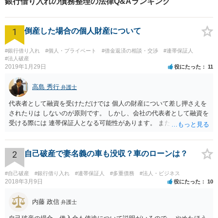
銀行借り入れの債務整理の法律Q&Aランキング
1
倒産した場合の個人財産について
#銀行借り入れ
#個人・プライベート
#借金返済の相談・交渉
#連帯保証人
#法人破産
2019年1月29日
役にたった
11
高島 秀行
弁護士
代表者として融資を受けただけでは 個人の財産について差し押さえを
されたりは しないのが原則です。 しかし、会社の代表者として融資を
受ける際には 連帯保証人となる可能性があります。 また、返済が厳し
いのに融資を受けた場合も 代表取締役として責任を追及される可能性
があります。 個人の財産について責任を免れたいのであれば 連帯保証
人にもならず、 返済計画が確実であると言える場合のみ 融資を受ける
2
自己破産で妻名義の車も没収？車のローンは？
ことにする他ないと思います。
#自己破産
#銀行借り入れ
#連帯保証人
#多重債務
#法人・ビジネス
2018年3月9日
役にたった
10
内藤 政信
弁護士