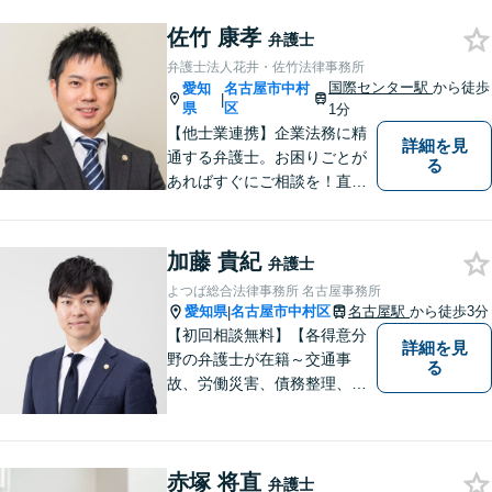
きますので、お困りの際はご
佐竹 康孝
相談ください。
弁護士
弁護士法人花井・佐竹法律事務所
国際センター駅
から徒歩
愛知
名古屋市中村
|
県
区
1分
【他士業連携】企業法務に精
詳細を見
通する弁護士。お困りごとが
る
あればすぐにご相談を！直面
している課題を解決し、明る
い未来へと導きます。既存事
務所には無いリーガルサービ
加藤 貴紀
弁護士
スを提供したいという思い
よつば総合法律事務所 名古屋事務所
で、日々挑戦してまいりま
愛知県
名古屋市中村区
名古屋駅
から徒歩3分
|
す。【土日夜間対応】
【初回相談無料】【各得意分
詳細を見
野の弁護士が在籍～交通事
る
故、労働災害、債務整理、相
続、企業法務、不動産】【明
確な費用】
赤塚 将直
弁護士