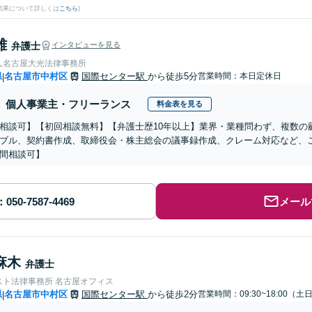
結果について詳しくは
こちら
)
雄
弁護士
インタビューを見る
人名古屋大光法律事務所
県
名古屋市中村区
国際センター駅
から徒歩5分
営業時間：本日定休日
|
個人事業主・フリーランス
料金表を見る
相談可】【初回相談無料】【弁護士歴10年以上】業界・業種問わず、複数の
ブル、契約書作成、取締役会・株主総会の議事録作成、クレーム対応など、ご
間相談可】
メール
麻木
弁護士
スト法律事務所 名古屋オフィス
県
名古屋市中村区
国際センター駅
から徒歩2分
営業時間：09:30~18:00（
|