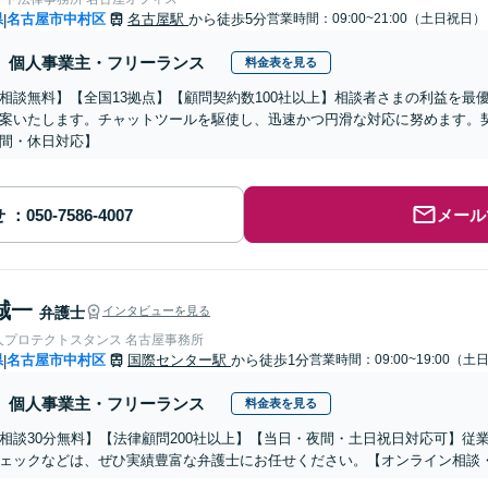
県
名古屋市中村区
名古屋駅
から徒歩5分
営業時間：09:00~21:00（土日祝日）
|
個人事業主・フリーランス
料金表を見る
相談無料】【全国13拠点】【顧問契約数100社以上】相談者さまの利益を最
案いたします。チャットツールを駆使し、迅速かつ円滑な対応に努めます。
間・休日対応】
せ
メール
誠一
弁護士
インタビューを見る
人プロテクトスタンス 名古屋事務所
県
名古屋市中村区
国際センター駅
から徒歩1分
営業時間：09:00~19:00（
|
個人事業主・フリーランス
料金表を見る
相談30分無料】【法律顧問200社以上】【当日・夜間・土日祝日対応可】従
ェックなどは、ぜひ実績豊富な弁護士にお任せください。【オンライン相談