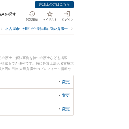
弁護士の方はこちら
&Aを探す
閲覧履歴
マイリスト
ログイン
名古屋市中村区で企業法務に強い弁護士
名古屋市中村区で個人事業主・フ
る弁護士、解決事例を持つ弁護士なども掲載
み検索もでき便利です。特に弁護士法人名古屋大
屋支店の田岸 大輝弁護士のプロフィール情報や
すぐに弁護士に相談したい』『個人事業主・フリ
名古屋市中村区内の弁護士に相談予約したい』な
変更
変更
変更