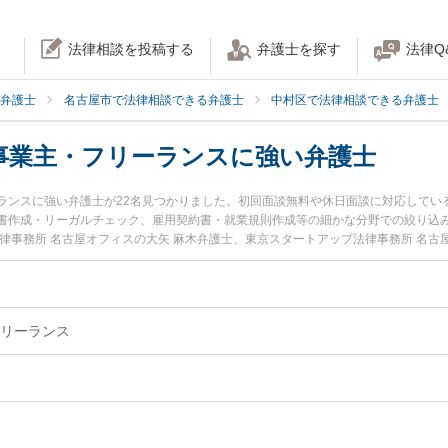
法律相談を投稿する
弁護士を探す
法律Q
弁護士
名古屋市で法律相談できる弁護士
中村区で法律相談できる弁護士
事業主・フリーランスに強い弁護士
ランスに強い弁護士が22名見つかりました。初回面談無料や休日面談に対応してい
書作成・リーガルチェック、雇用契約書・就業規則作成等の細かな分野での絞り込
律事務所 名古屋オフィスの大矢 麻木弁護士、東京スタートアップ法律事務所 名古
名古屋市中村区で土日や夜間に発生した個人事業主・フリーランスのトラブルを今
護士を検索したい』『初回相談無料で個人事業主・フリーランスを法律相談できる
リーランス