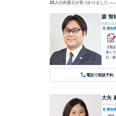
22
人の弁護士が見つかりました
(検索
森 智
弁護士法
愛知
【電話
員トラ
日・夜
電話で面談予約
大矢 
ベリーベ
愛知