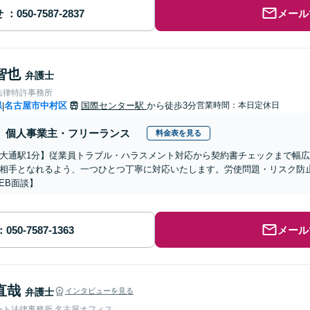
せ
メール
智也
弁護士
法律特許事務所
県
名古屋市中村区
国際センター駅
から徒歩3分
営業時間：本日定休日
|
個人事業主・フリーランス
料金表を見る
大通駅1分】従業員トラブル・ハラスメント対応から契約書チェックまで幅
相手となれるよう、一つひとつ丁寧に対応いたします。労使問題・リスク防
EB面談】
メール
直哉
弁護士
インタビューを見る
ート法律事務所 名古屋オフィス