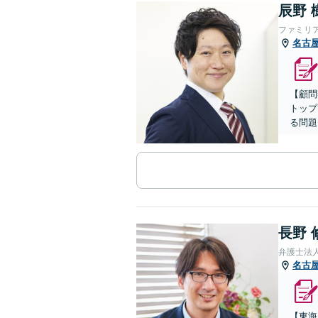
辰野 
ファミリ
名古
【顧問
トップ
る問題
長野 
弁護士法
名古
【東海