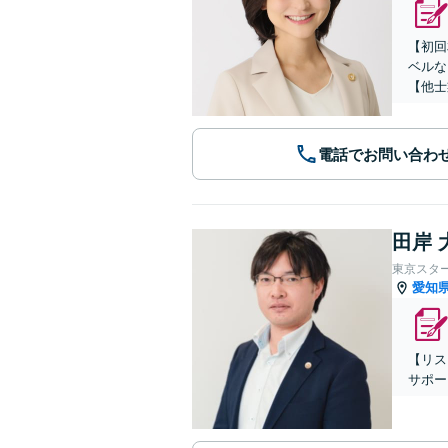
【初回
ベルな
【他士
電話でお問い合わ
田岸 
東京スタ
愛知
【リス
サポー