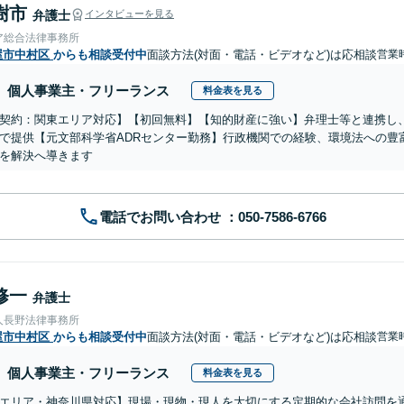
樹市
弁護士
インタビューを見る
ア総合法律事務所
屋市中村区
からも相談受付中
面談方法(対面・電話・ビデオなど)は応相談
営業
個人事業主・フリーランス
料金表を見る
契約：関東エリア対応】【初回無料】【知的財産に強い】弁理士等と連携し
で提供【元文部科学省ADRセンター勤務】行政機関での経験、環境法への豊
を解決へ導きます
電話でお問い合わせ
修一
弁護士
人長野法律事務所
屋市中村区
からも相談受付中
面談方法(対面・電話・ビデオなど)は応相談
営業時
個人事業主・フリーランス
料金表を見る
エリア・神奈川県対応】現場・現物・現人を大切にする定期的な会社訪問を