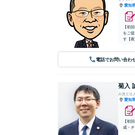
愛知
【初回
をご提
す【夜
電話でお問い合わ
菊入 
弁護士法
愛知
【初回
成・チ