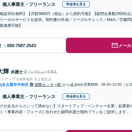
個人事業主・フリーランス
料金表を見る
相談30分無料】【月額3980円（税込）から契約可能】【顧問企業数2000
リーガルサービスを提供。契約書の作成／リーガルチェック／M&A／労働問
業連携可能】
せ
メール
大輝
弁護士
インタビューを見る
ートアップ法律事務所 名古屋支店
県
名古屋市中村区
国際センター駅
から徒歩6分
営業時間：06:30~22:00（
|
個人事業主・フリーランス
料金表を見る
クがあるからといって諦めない】スタートアップ・ベンチャー企業・起業家
ト！事業内容・フェーズに合わせた顧問弁護士契約プランをご提供します。