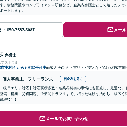
す。労務問題やコンプライアンス研修など、企業内弁護士として培ったノウ
ポートします。
せ
メール
渉
弁護士
人アストラル
屋市中村区
からも相談受付中
面談方法(対面・電話・ビデオなど)は応相談
営業
個人事業主・フリーランス
料金表を見る
・岐阜エリア対応】対応実績多数！各業界特有の事情にも配慮し、最適なア
整備・構築、労務問題、企業間トラブルまで、培った経験を活かし、幅広く
締結後）】
メールでお問い合わせ