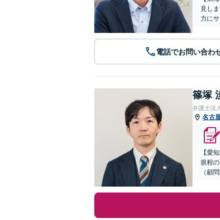
見しま
力にサ
電話でお問い合わ
篠塚 
弁護士法
名古
【愛知
規程の
（顧問