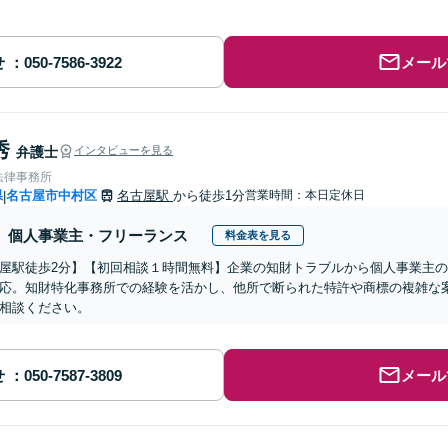
せ
メール
秀
弁護士
インタビューを見る
法律事務所
県
名古屋市中村区
名古屋駅
から徒歩1分
営業時間：本日定休日
|
個人事業主・フリーランス
料金表を見る
屋駅徒歩2分】【初回相談１時間無料】企業の知財トラブルから個人事業主
応。知財特化事務所での経験を活かし、他所で断られた特許や商標の複雑な
相談ください。
せ
メール