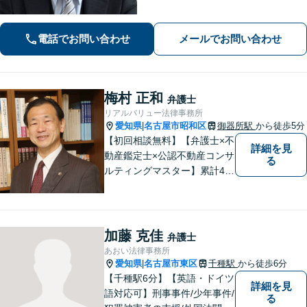
実績多数！別居時点で婚姻費用は請求
いただけます【企業法務】安心して事
業展開できるよう、法律家の視点でサ
電話でお問い合わせ
メールでお問い合わせ
ポートします！【御器所駅／桜山駅徒
歩14分】
梅村 正和
弁護士
リアルバリュー法律事務所
愛知県
名古屋市昭和区
御器所駅
から徒歩5分
|
【初回相談無料】【弁護士×不
詳細を見
動産鑑定士×公認不動産コンサ
る
ルティングマスター】累計40
00件を超える不動産の調査・
評価実績あり【御器所駅5分】
【不動産鑑定士としての実績
多数】【政府系金融機関勤務
加藤 克佳
弁護士
経験あり】不動産トラブル／
あおい法律事務所
不動産を含む相続／債権回収
愛知県
名古屋市東区
千種駅
から徒歩6分
|
など
【千種駅6分】【英語・ドイツ
詳細を見
語対応可】刑事事件/少年事件/
る