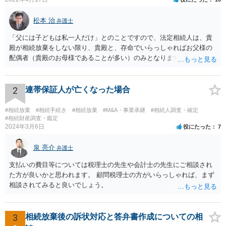
松本 治
弁護士
「父には子どもは私一人だけ」とのことですので、法定相続人は、貴
殿が相続放棄をしない限り、貴殿と、存命でいらっしゃればお父様の
配偶者（貴殿のお母様であることが多い）のみとなります。遺言がな
い限り、「次男」（お父様の弟）らの相続権は発生しません。
2
連帯保証人が亡くなった場合
#相続放棄
#相続手続き
#相続放棄
#M&A・事業承継
#相続人調査・確定
#相続財産調査・鑑定
2024年3月6日
役にたった
7
泉 亮介
弁護士
支払いの費目等については税理士の先生や会計士の先生にご相談され
た方が良いかと思われます。 顧問税理士の方がいらっしゃれば、まず
相談されてみると良いでしょう。
3
相続放棄後の訴状対応と答弁書作成についての相