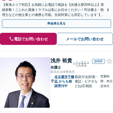
【東海エリア対応】お気軽にお電話で相談を【弁護士歴20年以上】実
績多数！こじれた親族トラブルは私にお任せください！司法書士・税
理士などの他士業との連携も可能。生前対策にも対応しています【夜
間・休日面談可】【完全個室・秘密厳守】
料金表を見る
電話でお問い合わせ
メールでお問い合わせ
浅井 裕貴
静岡県
インタビュ
ーを見る
弁護士
新清水法律事務所
営業時
名古屋市千種
面談方法(対面・
区
からも相
電話・ビデオな
間：本日
談受付中
ど)は応相談
定休日