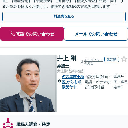
書】【遺産分割】【相続放棄】【遺留分】【相続人調査】相続に関す
るお悩みを幅広くお受けし、納得できる相続の実現を目指します
料金表を見る
電話でお問い合わせ
メールでお問い合わせ
井上 剛
愛知県
インタビュー
を見る
弁護士
井上剛法律事務所
営業時
名古屋市千種
面談方法(対面・
区
からも相
電話・ビデオな
間：本日
談受付中
ど)は応相談
定休日
相続人調査・確定