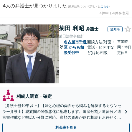
4
人の弁護士が見つかりました
(検索結果について詳しくは
こちら
)
4件中 1-4件を表示
菊田 利昭
弁護士
愛知県
菊田法律事務所
営業時
名古屋市千種
面談方法(対面・
区
からも相
電話・ビデオな
間：本日
談受付中
ど)は応相談
定休日
相続人調査・確定
【弁護士歴10年以上】【法と心理の両面から悩みを解決するカウンセ
ラー弁護士】親族間の関係悪化に配慮します。遺産分割／遺留分／遺
言書作成など幅広い分野に対応。多額の資産が絡む相続もお任せくだ
さい。【夜間・休日の相談可能】【駐車場完備】
料金表を見る