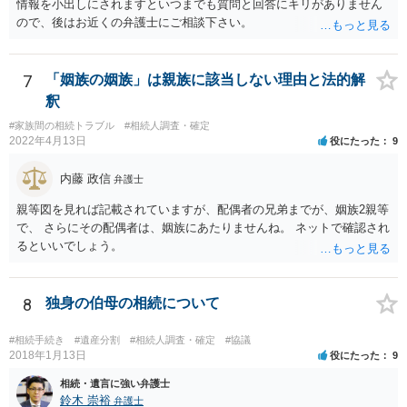
情報を小出しにされますといつまでも質問と回答にキリがありません
しどころ）としては，譲歩することを甘受しなければならないかもし
ので、後はお近くの弁護士にご相談下さい。
れません。
7
「姻族の姻族」は親族に該当しない理由と法的解
釈
#家族間の相続トラブル
#相続人調査・確定
2022年4月13日
役にたった
9
内藤 政信
弁護士
親等図を見れば記載されていますが、配偶者の兄弟までが、姻族2親等
で、 さらにその配偶者は、姻族にあたりませんね。 ネットで確認され
るといいでしょう。
8
独身の伯母の相続について
#相続手続き
#遺産分割
#相続人調査・確定
#協議
2018年1月13日
役にたった
9
相続・遺言に強い弁護士
鈴木 崇裕
弁護士