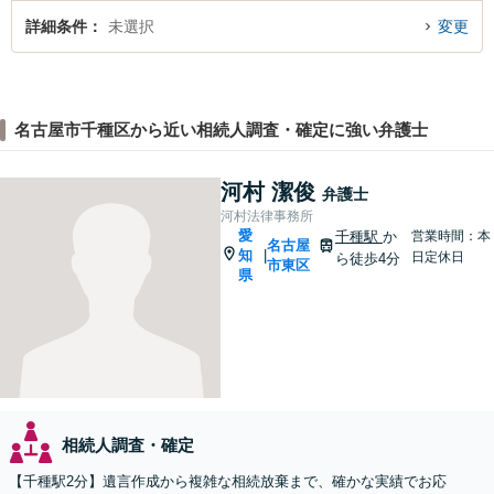
詳細条件
未選択
変更
名古屋市千種区から近い相続人調査・確定に強い弁護士
河村 潔俊
弁護士
河村法律事務所
愛
千種駅
か
営業時間：本
名古屋
知
|
日定休日
ら徒歩4分
市東区
県
相続人調査・確定
【千種駅2分】遺言作成から複雑な相続放棄まで、確かな実績でお応