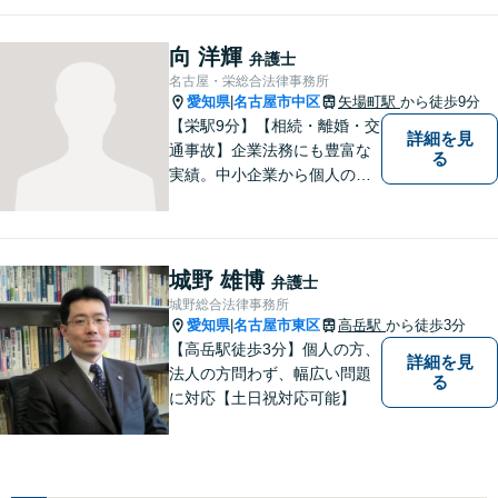
なく、お気持ちにも寄り添
い、丁寧な説明と迅速な対応
向 洋輝
弁護士
を心がけております。【完全
名古屋・栄総合法律事務所
個室】【法テラス利用可】
愛知県
名古屋市中区
矢場町駅
から徒歩9分
|
【栄駅9分】【相続・離婚・交
詳細を見
通事故】企業法務にも豊富な
る
実績。中小企業から個人の方
まで幅広い法律問題に対応
し、一人ひとりのご事情に寄
り添った解決を目指します。
お困りのことがございました
城野 雄博
弁護士
ら、まずはお気軽にご相談く
城野総合法律事務所
ださい。
愛知県
名古屋市東区
高岳駅
から徒歩3分
|
【高岳駅徒歩3分】個人の方、
詳細を見
法人の方問わず、幅広い問題
る
に対応【土日祝対応可能】