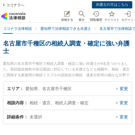
弁護士の方はこちら
ココナラへ
投稿する
探す
閲覧履歴
マイリスト
ログイン
ココナラ法律相談
愛知県で法律相談できる弁護士
名古屋市で法律相談
名古屋市千種区の相続人調査・確定に強い弁護
士
愛知県の名古屋市千種区で相続人調査・確定に強い弁護士が4名見つかりまし
た。初回面談無料や休日面談に対応している弁護士なども掲載中。相続・遺言
に関係する家族間の相続トラブルや認知症の相続、遺産分割等の細かな分野で
の絞り込み検索もでき便利です。特によつば法律事務所の鈴木 隆史弁護士や星
ヶ丘法律事務所の宮城 佳典弁護士、弁護士法人名古屋北法律事務所 ちくさ事務
エリア
愛知県、名古屋市千種区
変更
所の村上 光平弁護士のプロフィール情報や弁護士費用、強みなどが注目されて
います。『名古屋市千種区で土日や夜間に発生した相続人調査・確定のトラブ
相談内容
相続・遺言、相続人調査・確定
変更
ルを今すぐに弁護士に相談したい』『相続人調査・確定のトラブル解決の実績
豊富な近くの弁護士を検索したい』『初回相談無料で相続人調査・確定を法律
相談できる名古屋市千種区内の弁護士に相談予約したい』などでお困りの相談
詳細条件
未選択
変更
者さんにおすすめです。