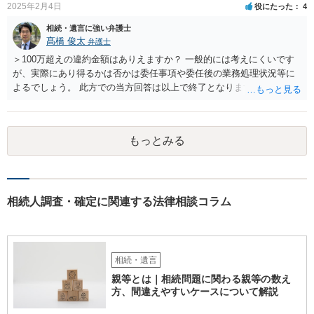
情」があるならば①遺言無効確認の訴えを起こすのは一つの手です。
2025年2月4日
役にたった
4
それができない場合は②遺留分侵害額請求で争うほかありません。 質
相続・遺言に強い弁護士
問4 相続トラブルの代理交渉は可能でしょうか。 →一般論としては可
髙橋 俊太
弁護士
能ですが、お伺いする内容ですとお祖父様が亡くなられた後に動くこ
とになるでしょう。
＞100万超えの違約金額はありえますか？ 一般的には考えにくいです
が、実際にあり得るかは否かは委任事項や委任後の業務処理状況等に
よるでしょう。 此方での当方回答は以上で終了となりますが、参考に
なりましたら幸いです。
もっとみる
相続人調査・確定に関連する法律相談コラム
相続・遺言
親等とは｜相続問題に関わる親等の数え
方、間違えやすいケースについて解説