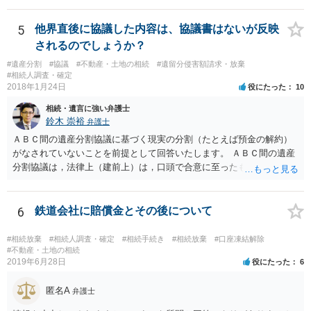
放棄するかどうか決めることができます。 銀行やサラ金が数年も放置
することはありませんので、数年後に借金が発見される可能性はほぼ
5
他界直後に協議した内容は、協議書はないが反映
ありません。 なお、私が扱った相続放棄を検討していた案件で、期間
されるのでしょうか？
伸長して調査したところ、サラ金に対する過払金など相当な財産が見
#遺産分割
#協議
#不動産・土地の相続
#遺留分侵害額請求・放棄
つかったため相続したという事例がありました。
#相続人調査・確定
2018年1月24日
役にたった
10
相続・遺言に強い弁護士
鈴木 崇裕
弁護士
ＡＢＣ間の遺産分割協議に基づく現実の分割（たとえば預金の解約）
がなされていないことを前提として回答いたします。 ＡＢＣ間の遺産
分割協議は，法律上（建前上）は，口頭で合意に至ったものであって
も有効です。 しかし，口頭で合意したことを立証する方法がありませ
ん。 また，不動産の名義を移転するためには，遺産分割協議書への署
名捺印を得る必要があります。 したがって，残念ながら，「ＡＢＣ間
6
鉄道会社に賠償金とその後について
の遺産分割協議が有効に成立している」という前提に基づく主張は困
難と思われます。 「ＡＢＣ間の遺産分割協議は未了のまま，ＡとＢが
#相続放棄
#相続人調査・確定
#相続手続き
#相続放棄
#口座凍結解除
死亡し，二次相続が発生した」という前提に基づいて協議を進める必
#不動産・土地の相続
2019年6月28日
役にたった
6
要があります。 もちろん，Ｃの立場としては，ＡＢＣ間の遺産分割協
議の内容を前提とした主張をすることが最も有利ですが，ＡＢの相続
匿名A
人は応じない姿勢を示していることから，実現は困難だと思います。
弁護士
主張としては維持しつつも，現実的な解決方法（遺産分割協議の落と