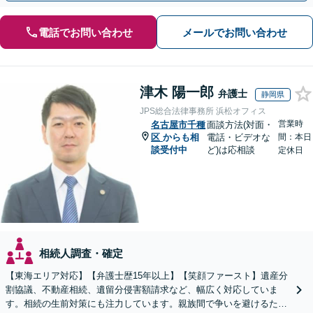
電話でお問い合わせ
メールでお問い合わせ
津木 陽一郎
弁護士
静岡県
JPS総合法律事務所 浜松オフィス
営業時
名古屋市千種
面談方法(対面・
区
からも相
電話・ビデオな
間：本日
談受付中
ど)は応相談
定休日
相続人調査・確定
【東海エリア対応】【弁護士歴15年以上】【笑顔ファースト】遺産分
割協議、不動産相続、遺留分侵害額請求など、幅広く対応していま
す。相続の生前対策にも注力しています。親族間で争いを避けるため