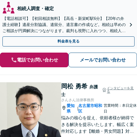
相続人調査・確定
【電話相談可】【初回相談無料】【高岳・新栄町駅6分】【20年の弁
護士経験】遺産分割協議、遺留分、遺言書の作成など。相続は早めの
ご相談が円満解決につながります。裁判も視野に入れつつ、相続人同
士の関係性を壊さない解決方法を模索します
料金表を見る
電話でお問い合わせ
メールでお問い合わせ
岡松 勇希
弁護
インタビューを見
る
士
さんさん法律事務所
愛知
名古屋市昭和
営業時間：本日定休
|
県
区
日
悩みの核心を捉え、依頼者様が納得で
きる解決を提示いたします。幅広く案
件対応します【離婚・男女問題】対応