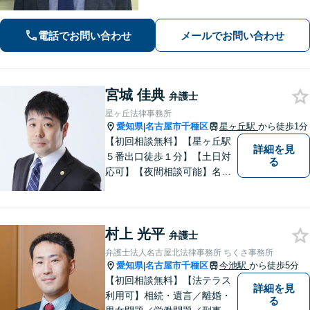
可能】 【WEB面談可能】 「元官公庁
職員／10年間クレームの多い部署に在
籍」トラブル等に対し状況に応じて適
電話でお問い合わせ
メールでお問い合わせ
切に問題解決を図ります。
宮城 佳典
弁護士
星ヶ丘法律事務所
愛知県
名古屋市千種区
星ヶ丘駅
から徒歩1分
|
【初回相談無料】【星ヶ丘駅
詳細を見
５番出口徒歩１分】【土日対
る
応可】【夜間相談可能】名古
屋市千種区の弁護士です。ぜ
ひ一度ご相談ください。
村上 光平
弁護士
弁護士法人名古屋北法律事務所 ちくさ事務所
愛知県
名古屋市千種区
今池駅
から徒歩5分
|
【初回相談無料】【法テラス
詳細を見
利用可】相続・遺言／離婚・
る