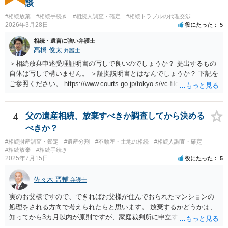
談
#相続放棄
#相続手続き
#相続人調査・確定
#相続トラブルの代理交渉
2026年3月28日
役にたった
5
相続・遺言に強い弁護士
髙橋 俊太
弁護士
＞相続放棄申述受理証明書の写しで良いのでしょうか？ 提出するもの
自体は写しで構いません。 ＞証拠説明書とはなんでしょうか？ 下記を
ご参照ください。 https://www.courts.go.jp/tokyo-s/vc-files/tokyo-s/file/
14-1kisairei.pdf
4
父の遺産相続、放棄すべきか調査してから決める
べきか？
#相続財産調査・鑑定
#遺産分割
#不動産・土地の相続
#相続人調査・確定
#相続放棄
#相続手続き
2025年7月15日
役にたった
5
佐々木 晋輔
弁護士
実のお父様ですので、できればお父様が住んでおられたマンションの
処理をされる方向で考えられたらと思います。 放棄するかどうかは、
知ってから3カ月以内が原則ですが、家庭裁判所に申立すれば3カ月の
期間を伸長することができます。 その間に、財産の状況を調査して、