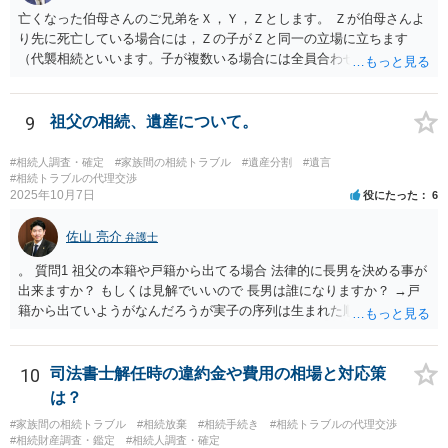
亡くなった伯母さんのご兄弟をＸ，Ｙ，Ｚとします。 Ｚが伯母さんよ
り先に死亡している場合には，Ｚの子がＺと同一の立場に立ちます
（代襲相続といいます。子が複数いる場合には全員合わせてＺと同一
の取り分です。）。 Ｘ，Ｙ，Ｚ（またＺの子）はそれぞれ３分の１ず
つの相続分を有していますので， そのことを前提として，遺産分割協
議をすることになります（必ずしも３分の１ずつにしなくても，合意
9
祖父の相続、遺産について。
ができれば構いません。）。 今後の対応としては， ①伯母さんの相続
財産（遺産）の全容を整理する（預貯金，有価証券，不動産等の有無
#相続人調査・確定
#家族間の相続トラブル
#遺産分割
#遺言
を調べることになります。） ②相続財産に照らし，相続税の申告の準
#相続トラブルの代理交渉
2025年10月7日
役にたった
6
備をする（税理士の先生にご相談ください。） ③遺産分割協議をする
（ご本人同士で行っても構いませんし，弁護士に相談することもよろ
佐山 亮介
しいと思います。） ことになります。
弁護士
。 質問1 祖父の本籍や戸籍から出てる場合 法律的に長男を決める事が
出来ますか？ もしくは見解でいいので 長男は誰になりますか？ →戸
籍から出ていようがなんだろうが実子の序列は生まれた順ですから、
先方が後から生まれたならばお父様がお祖父様の長男です。 質問2 遺
書が腹違いの長男に向けてある場合 書かれてる内容が最優先にされる
のですか？ →遺書というのが、法律上の遺言の形式を守っている限り
10
司法書士解任時の違約金や費用の相場と対応策
はそのとおりです。 質問3 父が腹違いの長男に法律的に優位になれそ
は？
うな事はありますか？ →遺言が有効な場合、優位に立つことはできま
#家族間の相続トラブル
#相続放棄
#相続手続き
#相続トラブルの代理交渉
せんが、お祖父様が認知症であるなどの「遺言が作れないはずの事
#相続財産調査・鑑定
#相続人調査・確定