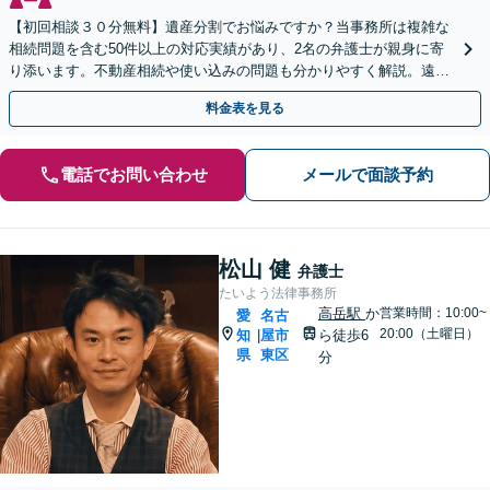
【初回相談３０分無料】遺産分割でお悩みですか？当事務所は複雑な
相続問題を含む50件以上の対応実績があり、2名の弁護士が親身に寄
り添います。不動産相続や使い込みの問題も分かりやすく解説。遠方
のご家族ともWEB相談が可能。LINE予約受付中。
料金表を見る
電話でお問い合わせ
メールで面談予約
松山 健
弁護士
たいよう法律事務所
高岳駅
か
営業時間：10:00~
愛
名古
20:00（土曜日）
知
屋市
ら徒歩6
|
県
東区
分