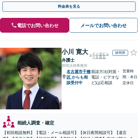
にも、お早めにご相談ください。【初回面談無料】
料金表を見る
電話でお問い合わせ
メールでお問い合わせ
小川 寛大
静岡県
インタビュ
ーを見る
弁護士
静岡法律事務所
営業時
名古屋市千種
面談方法(対面・
区
からも相
電話・ビデオな
間：本日
談受付中
ど)は応相談
定休日
相続人調査・確定
【初回相談無料】【電話・メール相談可】【休日夜間相談可】【遺言