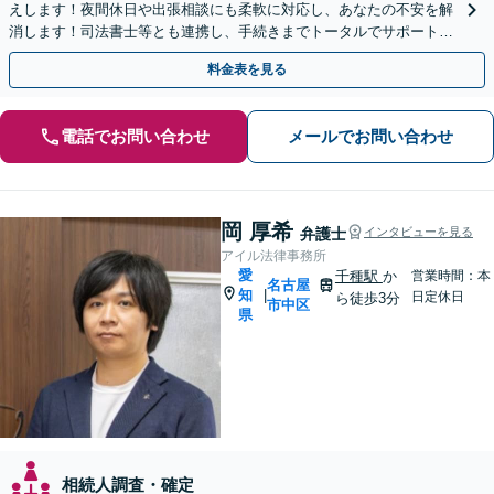
えします！夜間休日や出張相談にも柔軟に対応し、あなたの不安を解
消します！司法書士等とも連携し、手続きまでトータルでサポート！
一人の弁護士が最後まで誠実に対応！【オンライン対応可】
料金表を見る
電話でお問い合わせ
メールでお問い合わせ
岡 厚希
弁護士
インタビューを見る
アイル法律事務所
愛
千種駅
か
営業時間：本
名古屋
知
|
日定休日
ら徒歩3分
市中区
県
相続人調査・確定