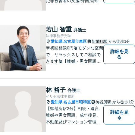
犯罪被害者の支援/外国法関連/
国際的家事・相続/国籍・ビ
ザ・出入国など幅広い分野に
対応可能。依頼者様のお気持
ち、希望、考え方を尊重し、
若山 智重
弁護士
迅速に問題を解決することを
法律事務所光琳
心がけております。
愛知県
名古屋市東区
新栄町駅
から徒歩1分
|
💬初回相談0円🪴モダンな空間
詳細を見
で、リラックスしてご相談で
る
きます🪴【離婚・男女問題】
不倫の慰謝料請求や財産分与
など。「私、離婚するのか
も」と思った時点でお早めに
ご相談ください。明るい未来
林 裕子
弁護士
に向け一緒に歩んでいきまし
イリゼ法律事務所
ょう【相続の相談にも対応】
愛知県
名古屋市昭和区
御器所駅
から徒歩1分
|
【御器所駅2分】相続・遺言、
詳細を見
離婚や男女問題、成年後見、
る
不動産及びマンション管理な
どの分野を得意としておりま
す。 ご相談者様の事情だけで