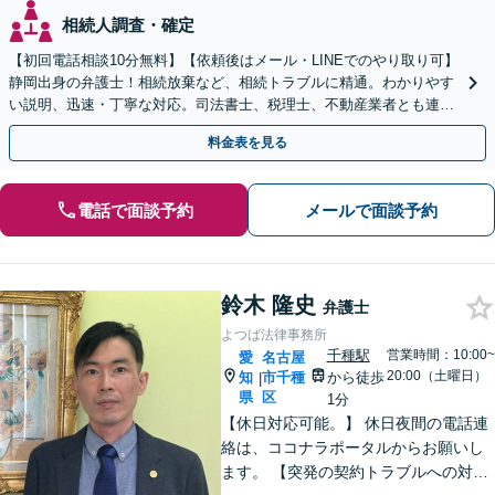
相続人調査・確定
【初回電話相談10分無料】【依頼後はメール・LINEでのやり取り可】
静岡出身の弁護士！相続放棄など、相続トラブルに精通。わかりやす
い説明、迅速・丁寧な対応。司法書士、税理士、不動産業者とも連携
し、遺産相続をトータルサポート【完全個室相談】
料金表を見る
電話で面談予約
メールで面談予約
鈴木 隆史
弁護士
よつば法律事務所
千種駅
営業時間：10:00~
愛
名古屋
20:00（土曜日）
知
市千種
から徒歩
|
県
区
1分
【休日対応可能。】 休日夜間の電話連
絡は、ココナラポータルからお願いし
ます。 【突発の契約トラブルへの対応