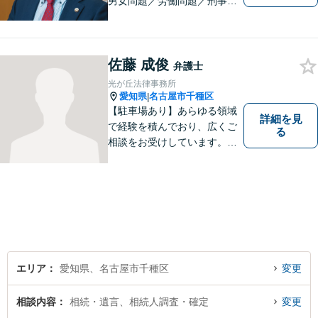
男女問題／労働問題／刑事事
件／借金問題に注力！依頼者
さまのお悩みに寄り添った、
質の高いリーガルサービスを
佐藤 成俊
ご提供。小さなお困り事でも
弁護士
構いません【夜間・休日面
光が丘法律事務所
談】【完全個室】【今池駅3
愛知県
名古屋市千種区
|
分】
【駐車場あり】あらゆる領域
詳細を見
で経験を積んでおり、広くご
る
相談をお受けしています。ご
依頼者との信頼関係を大切
に、一つ一つのご相談、トラ
ブル解決に対応いたします。
エリア
愛知県、名古屋市千種区
変更
相談内容
相続・遺言、相続人調査・確定
変更