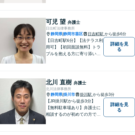
などの個人に関わる問題や契
約・商取引・債権回収・事業
整理など企業に関わる問題を
可児 望
弁護士
幅広く取り扱っております。
日出町法律事務所
どうぞお気軽にご相談くださ
静岡県
静岡市葵区
日吉町駅
から徒歩6分
|
い。
【日吉町駅6分】【法テラス利
詳細を見
用可】【初回面談無料】トラ
る
ブルを抱える方に寄り添い、
その方に合った法的サービス
を提供します。お気軽にご相
談ください。
北川 直樹
弁護士
北川法律事務所
静岡県
掛川市
掛川駅
から徒歩3分
|
【JR掛川駅から徒歩3分】
詳細を見
【無料駐車場あり】弁護士に
る
相談するのが初めての方でも
安心していただけるよう、丁
寧かつ迅速な対応を心がけて
います。 ご依頼いただいた際