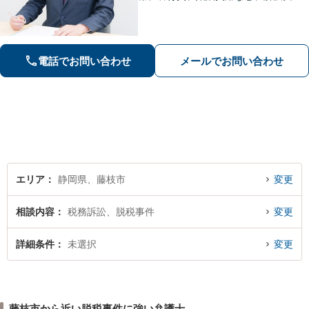
は豊富です【相続】皆さまがつまずい
ていないか、しっかりとコミュニケー
ションを取りながらお話を進めてまい
ります【法テラス利用可】【藤枝市役
電話でお問い合わせ
メールでお問い合わせ
所裏】
エリア
静岡県、藤枝市
変更
相談内容
税務訴訟、脱税事件
変更
詳細条件
未選択
変更
藤枝市から近い脱税事件に強い弁護士