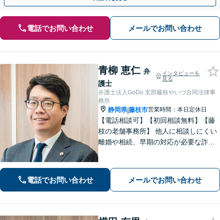
電話でお問い合わせ
メールでお問い合わせ
青柳 恵仁
弁
インタビューを
見る
護士
弁護士法人GoDo 支部藤枝やいづ合同法律事
務所
静岡県
藤枝市
営業時間：本日定休日
|
【電話相談可】【初回相談無料】【藤
枝の老舗事務所】 他人に相談しにくい
離婚や相続、早期の対応が必要な詐欺
被害や借金問題など幅広く対応できま
す！「こんなことで相談していいの
か」と悩まずに、まずはご相談くださ
電話でお問い合わせ
メールでお問い合わせ
い【弁護士3人在籍】