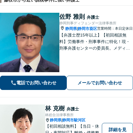
佐野 雅則
弁護士
静岡刑事ディフェンダー法律事務所
静岡県
静岡市葵区
営業時間：本日定休日
|
【弁護士歴15年以上】【初回相談無
料】労働事件・刑事事件に特化！現・
刑事弁護センターの委員長。メディア
掲載案件多数！豊富な経験を活かし早
期釈放を目指します【労働・雇用】依
頼者さま目線のサポートを心がけま
す。地域密着型の法律事務所
電話でお問い合わせ
メールでお問い合わせ
林 克樹
弁護士
林総合法律事務所
静岡県
静岡市駿河区
|
【初回相談無料】【当日・休
詳細を見
日・夜間対応】離婚・債務整