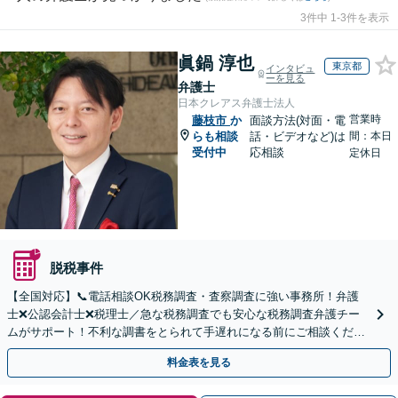
3件中 1-3件を表示
眞鍋 淳也
東京都
インタビュ
ーを見る
弁護士
日本クレアス弁護士法人
営業時
藤枝市
か
面談方法(対面・電
らも相談
話・ビデオなど)は
間：本日
受付中
応相談
定休日
脱税事件
【全国対応】📞電話相談OK税務調査・査察調査に強い事務所！弁護
士❌公認会計士❌税理士／急な税務調査でも安心な税務調査弁護チー
ムがサポート！不利な調書をとられて手遅れになる前にご相談くださ
い。
料金表を見る