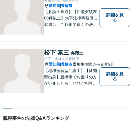
豊橋みらい法律事務所
愛知県
豊橋市
|
【弁護士直通】【相談実績20
詳細を見
00件以上】大手法律事務所に
る
勤務し、これまで多くの法律
相談を担当してきました。ど
んな相談でも構いません。初
回30分は無料ですから、お気
軽にお電話ください。
松下 泰三
弁護士
松下・小林法律事務所
愛知県
豊橋市
柳生橋駅
から徒歩9分
|
【地域密着型弁護士】【愛知
詳細を見
県出身】豊橋市でお困りの方
る
がいましたら、ぜひご相談く
ださい。
脱税事件の法律Q&Aランキング