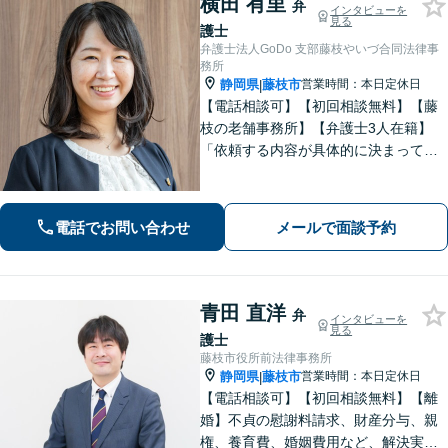
横田 有里
弁
インタビューを
見る
護士
弁護士法人GoDo 支部藤枝やいづ合同法律事
務所
静岡県
藤枝市
営業時間：本日定休日
|
【電話相談可】【初回相談無料】【藤
枝の老舗事務所】【弁護士3人在籍】
「依頼する内容が具体的に決まってい
ない」「どうしたらいいか分からな
い」という方もまずはご相談くださ
い。相続遺言、離婚問題、交通事故、
電話でお問い合わせ
メールで面談予約
借金問題、債権回収など【夜間休日応
相談】
青田 直洋
弁
インタビューを
見る
護士
藤枝市役所前法律事務所
静岡県
藤枝市
営業時間：本日定休日
|
【電話相談可】【初回相談無料】【離
婚】不貞の慰謝料請求、財産分与、親
権、養育費、婚姻費用など、解決実績