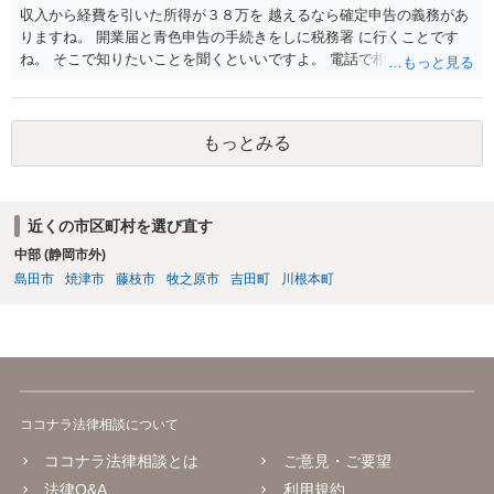
収入から経費を引いた所得が３８万を 越えるなら確定申告の義務があ
りますね。 開業届と青色申告の手続きをしに税務署 に行くことです
ね。 そこで知りたいことを聞くといいですよ。 電話で相談にいくこと
を伝えてからいくと いいでしょう。
もっとみる
近くの市区町村を選び直す
中部 (静岡市外)
島田市
焼津市
藤枝市
牧之原市
吉田町
川根本町
ココナラ法律相談について
ココナラ法律相談とは
ご意見・ご要望
法律Q&A
利用規約