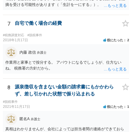
摘を受ける可能性があります（「生計を一にする」）。
7
自宅で働く場合の経費
#税務調査対応
#脱税事件
2018年1月17日
役にたった
2
内藤 政信
弁護士
作業用と家事とで按分する。 アバウトになるでしょうが、仕方ない
ね。 税務署の方針だから。
8
源泉徴収を含まない金額の請求書にもかかわら
ず、差し引かれた状態で振り込まれる
#脱税事件
2021年11月17日
役にたった
1
匿名A
弁護士
真相はわかりませんが、会社によっては担当者間の連絡ができておら