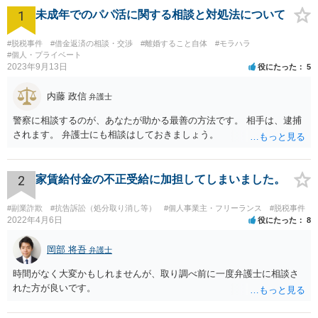
1
未成年でのパパ活に関する相談と対処法について
#脱税事件
#借金返済の相談・交渉
#離婚すること自体
#モラハラ
#個人・プライベート
2023年9月13日
役にたった
5
内藤 政信
弁護士
警察に相談するのが、あなたが助かる最善の方法です。 相手は、逮捕
されます。 弁護士にも相談はしておきましょう。
2
家賃給付金の不正受給に加担してしまいました。
#副業詐欺
#抗告訴訟（処分取り消し等）
#個人事業主・フリーランス
#脱税事件
2022年4月6日
役にたった
8
岡部 将吾
弁護士
時間がなく大変かもしれませんが、取り調べ前に一度弁護士に相談さ
れた方が良いです。