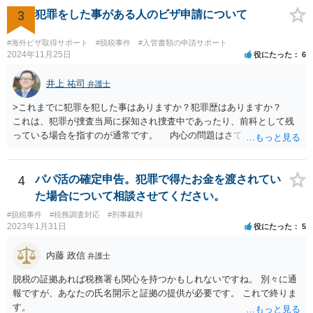
3
犯罪をした事がある人のビザ申請について
#海外ビザ取得サポート
#脱税事件
#入管書類の申請サポート
2024年11月25日
役にたった
6
井上 祐司
弁護士
>これまでに犯罪を犯した事はありますか？犯罪歴はありますか？
これは、犯罪が捜査当局に探知され捜査中であったり、前科として残
っている場合を指すのが通常です。 内心の問題はさておき、ご質問
の状況であれば「いいえ」と回答するのがセオリーかと思います。
4
パパ活の確定申告。犯罪で得たお金を渡されてい
た場合について相談させてください。
#脱税事件
#税務調査対応
#刑事裁判
2023年1月31日
役にたった
5
内藤 政信
弁護士
脱税の証拠あれば税務署も関心を持つかもしれないですね。 別々に通
報ですが、あなたの氏名開示と証拠の提供が必要です。 これで終りま
す。