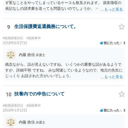
ず変なことをやってしまっているケースも散見されます。 源泉徴収の
表記なしの請求書を送っても問題ないのでしょうか。 >>違法というこ
とはありませんので問題はありません。確定申告をされる際に、請求
書の金額や記載と振込額がズレているのでややこしい瞬間は生じるよ
うに思いますが、間違えず記帳できるのであれば同じく問題はありま
9
生活保護費返還義務について。
せん。 相手方との関係性にもよりますが、一度相手方の担当者や上司
にしっかりと確認してみても良いかもしれません。
#税務調査対応
#脱税事件
2018年8月27日
役にたった
3
内藤 政信
弁護士
残念ながら、話が見えないですね。 いくつかの重要な話があるようで
すが、詳細不明 ですね。 みな関連しているようなので、地元の先生に
じっくり お話された方がいいでしょう。
10
扶養内での申告について
#税務調査対応
#脱税事件
2018年1月12日
役にたった
3
内藤 政信
弁護士