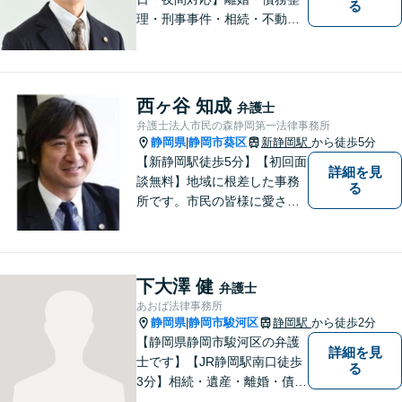
る
理・刑事事件・相続・不動産
問題・交通事故等、多数の解
決実績あり。お悩みに真摯に
向き合うことを心がけていま
す。法人・個人事業主の事業
西ヶ谷 知成
弁護士
再建・債務整理の問題解決に
弁護士法人市民の森静岡第一法律事務所
自信があります。
静岡県
静岡市葵区
新静岡駅
から徒歩5分
|
【新静岡駅徒歩5分】【初回面
詳細を見
談無料】地域に根差した事務
る
所です。市民の皆様に愛され
る事務所を目指しています。
【法テラス利用可能】【当日
／夜間／休日対応可能】お気
軽にご連絡ください。
下大澤 健
弁護士
あおば法律事務所
静岡県
静岡市駿河区
静岡駅
から徒歩2分
|
【静岡県静岡市駿河区の弁護
詳細を見
士です】【JR静岡駅南口徒歩
る
3分】相続・遺産・離婚・債務
整理・交通事故・不動産取引