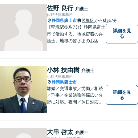
には、可能な限り早く解決に
佐野 良行
弁護士
至るよう迅速に対応いたしま
佐野法律事務所
す。まずはお気軽にご相談く
静岡県
富士市
竪堀駅
から徒歩7分
|
ださい。
【堅堀駅徒歩7分】静岡県富士
詳細を見
市で活動する、地域密着の弁
る
護士。地域の皆さまのお困り
ごとに寄り添い、最善の解決
方法をご提案いたします。個
人・法人問わず幅広い分野の
問題に対応可能です。お気軽
小林 扶由樹
弁護士
にご相談ください。
小林法律事務所
静岡県
富士市
|
離婚／交通事故／労働／相続
詳細を見
／刑事／企業法務等幅広い分
る
野に対応。夜間／休日対応
分割払い対応 相談料30分55
00円（税込） ※電話相談は行
っていません
大串 啓太
弁護士