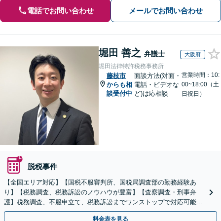
電話でお問い合わせ
メールでお問い合わせ
堀田 善之
弁護士
大阪府
堀田法律特許税務事務所
営業時間：10:
藤枝市
面談方法(対面・
からも相
電話・ビデオな
00~18:00（土
談受付中
ど)は応相談
日祝日）
脱税事件
【全国エリア対応】【国税不服審判所、国税局調査部の勤務経験あ
り】【税務調査、税務訴訟のノウハウが豊富】【査察調査・刑事弁
護】税務調査、不服申立て、税務訴訟までワンストップで対応可能！
事業承継にも対応【休日・夜間相談可】
料金表を見る