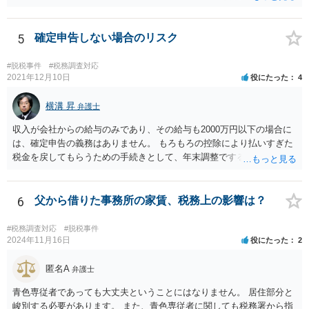
5
確定申告しない場合のリスク
#脱税事件
#税務調査対応
2021年12月10日
役にたった
4
横溝 昇
弁護士
収入が会社からの給与のみであり、その給与も2000万円以下の場合に
は、確定申告の義務はありません。 もろもろの控除により払いすぎた
税金を戻してもらうための手続きとして、年末調整でするのか、確定
申告でするのか、ということになります。 そうではなく、確定申告を
する義務がある場合で確定申告をしなかった場合には、税務署の調査
等があり、本来払うべき税金にプラスして加算税の処分を科される場
6
父から借りた事務所の家賃、税務上の影響は？
合もあります。 高額なものでもない限り単なる無申告だけでは直ちに
逮捕されないとは思います。
#税務調査対応
#脱税事件
2024年11月16日
役にたった
2
匿名A
弁護士
青色専従者であっても大丈夫ということにはなりません。 居住部分と
峻別する必要があります。 また、青色専従者に関しても税務署から指