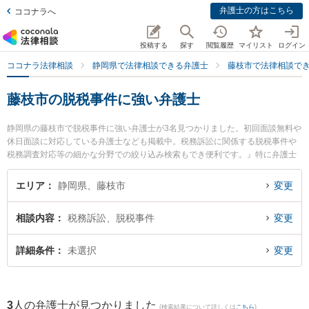
弁護士の方はこちら
ココナラへ
投稿する
探す
閲覧履歴
マイリスト
ログイン
ココナラ法律相談
静岡県で法律相談できる弁護士
藤枝市で法律相談で
藤枝市の脱税事件に強い弁護士
静岡県の藤枝市で脱税事件に強い弁護士が3名見つかりました。初回面談無料や
休日面談に対応している弁護士なども掲載中。税務訴訟に関係する脱税事件や
税務調査対応等の細かな分野での絞り込み検索もでき便利です。』特に弁護士
法人GoDo 支部藤枝やいづ合同法律事務所の青柳 恵仁弁護士や弁護士法人GoD
o 支部藤枝やいづ合同法律事務所の横田 有里弁護士、藤枝市役所前法律事務所
エリア
静岡県、藤枝市
変更
の青田 直洋弁護士のプロフィール情報や弁護士費用、強みなどが注目されてい
ます。『藤枝市で土日や夜間に発生した脱税事件のトラブルを今すぐに弁護士
相談内容
税務訴訟、脱税事件
変更
に相談したい』『脱税事件のトラブル解決の実績豊富な近くの弁護士を検索し
たい』『初回相談無料で脱税事件を法律相談できる藤枝市内の弁護士に相談予
約したい』などでお困りの相談者さんにおすすめです。
詳細条件
未選択
変更
3
人の弁護士が見つかりました
(検索結果について詳しくは
こちら
)