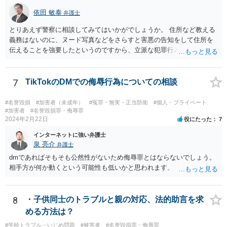
依田 敏泰
弁護士
とりあえず警察に相談してみてはいかがでしょうか。 住所など教える
義務はないのに、ヌード写真などをさらすと害悪の告知をして住所を
伝えることを強要したというのですから、立派な犯罪行為です。
7
TikTokのDMでの侮辱行為についての相談
#名誉毀損
#加害者（未成年）
#冤罪・無実・正当防衛
#個人・プライベート
#加害者
#名誉毀損罪・侮辱罪
2024年2月22日
役にたった
7
インターネットに強い弁護士
泉 亮介
弁護士
dmであればそもそも公然性がないため侮辱罪とはならないでしょう。
相手方が何か動くという可能性も低いかと思われます。
8
・子供同士のトラブルと親の対応、法的助言を求
める方法は？
#学校トラブル・いじめ問題
#被害者
#名誉毀損罪・侮辱罪