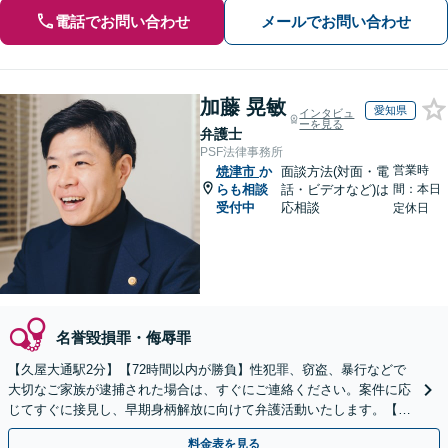
電話でお問い合わせ
メールでお問い合わせ
加藤 晃敏
愛知県
インタビュ
ーを見る
弁護士
PSF法律事務所
営業時
焼津市
か
面談方法(対面・電
らも相談
話・ビデオなど)は
間：本日
受付中
応相談
定休日
名誉毀損罪・侮辱罪
【久屋大通駅2分】【72時間以内が勝負】性犯罪、窃盗、暴行などで
大切なご家族が逮捕された場合は、すぐにご連絡ください。案件に応
じてすぐに接見し、早期身柄解放に向けて弁護活動いたします。【休
日・夜間面談可能】【ご依頼時は相談料無料】
料金表を見る