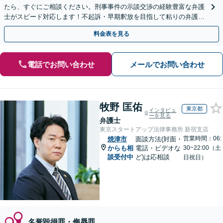
たら、すぐにご相談ください。刑事事件の示談交渉の経験豊富な弁護
士がスピード対応します！不起訴・早期釈放を目指して粘りの弁護活
動を行います。
料金表を見る
電話でお問い合わせ
メールでお問い合わせ
牧野 匡佑
東京都
インタビュ
ーを見る
弁護士
東京スタートアップ法律事務所 新宿支店
営業時間：06:
焼津市
面談方法(対面・
からも相
電話・ビデオな
30~22:00（土
談受付中
ど)は応相談
日祝日）
名誉毀損罪・侮辱罪