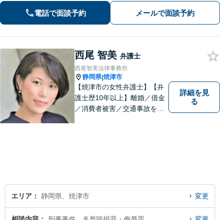
るよう、丁寧に説明して対応します
電話で面談予約
メールで面談予約
【焼津駅2分】【法テラス利用可能】
西尾 智美
弁護士
西尾智美法律事務所
静岡県
焼津市
|
【焼津市の女性弁護士】【弁
詳細を見
護士歴10年以上】離婚／借金
る
／消費者被害／交通事故を中
心に、豊富な実績がございま
す。お一人おひとりに寄り添
い、解決策を見つけていきま
す。一人で悩まずご相談くだ
さい【駐車場あり】
エリア
静岡県、焼津市
変更
相談内容
刑事事件、名誉毀損罪・侮辱罪
変更