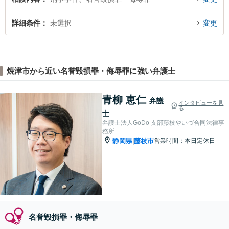
詳細条件
未選択
変更
焼津市から近い名誉毀損罪・侮辱罪に強い弁護士
青柳 恵仁
弁護
インタビューを見
る
士
弁護士法人GoDo 支部藤枝やいづ合同法律事
務所
静岡県
藤枝市
営業時間：本日定休日
|
名誉毀損罪・侮辱罪