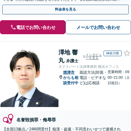
対応】【弁護士待機中/当日中の電話相談可(予約制)】
料金表を見る
電話でお問い合わせ
メールでお問い合わせ
澤地 響
神奈川県
インタビュ
ーを見る
丸
弁護士
ネクスパート法律事務所 横浜オフィス
営業時間：09:
焼津市
面談方法(対面・
からも相
電話・ビデオな
00~21:00（土
談受付中
ど)は応相談
日祝日）
名誉毀損罪・侮辱罪
【全国13拠点／24時間受付】痴漢・盗撮・不同意わいせつで逮捕され