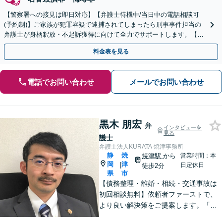
【警察署への接見は即日対応】【弁護士待機中/当日中の電話相談可
(予約制)】ご家族が犯罪容疑で逮捕されてしまったら刑事事件担当の
弁護士が身柄釈放・不起訴獲得に向けて全力でサポートします。【毎
月100名以上の相談実績】【全国対応】
料金表を見る
電話でお問い合わせ
メールでお問い合わせ
黒木 朋宏
弁
インタビューを
見る
護士
弁護士法人KURATA 焼津事務所
静
焼
焼津駅
から
営業時間：本
岡
津
|
日定休日
徒歩2分
県
市
【債務整理・離婚・相続・交通事故は
初回相談無料】依頼者ファーストで、
より良い解決策をご提案します。「お
願いしてよかった」と思っていただけ