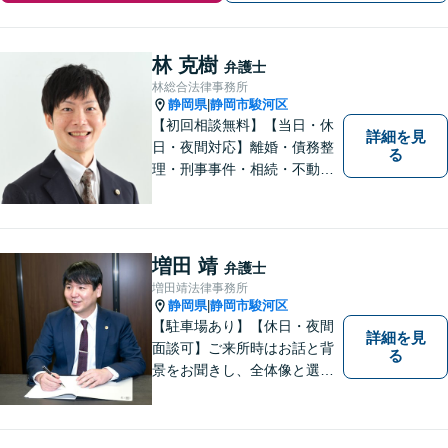
林 克樹
弁護士
林総合法律事務所
静岡県
静岡市駿河区
|
【初回相談無料】【当日・休
詳細を見
日・夜間対応】離婚・債務整
る
理・刑事事件・相続・不動産
問題・交通事故等、多数の解
決実績あり。お悩みに真摯に
向き合うことを心がけていま
す。法人・個人事業主の事業
増田 靖
弁護士
再建・債務整理の問題解決に
増田靖法律事務所
自信があります。
静岡県
静岡市駿河区
|
【駐車場あり】【休日・夜間
詳細を見
面談可】ご来所時はお話と背
る
景をお聞きし、全体像と選択
肢が見えた上で、ご本人が納
得いくようお伝えするよう努
めています。お気軽にご相談