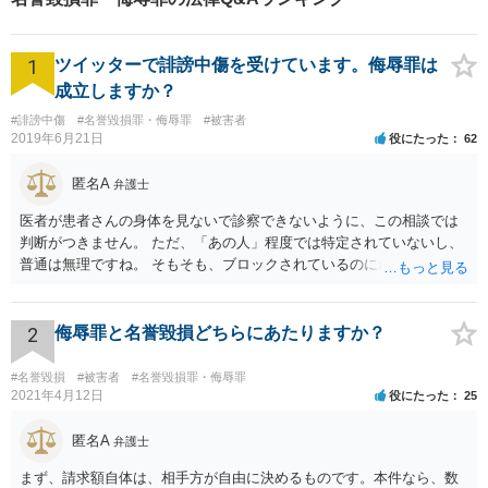
どうぞお気軽にご相談くださ
い。
1
ツイッターで誹謗中傷を受けています。侮辱罪は
成立しますか？
#誹謗中傷
#名誉毀損罪・侮辱罪
#被害者
2019年6月21日
役にたった
62
匿名A
弁護士
医者が患者さんの身体を見ないで診察できないように、この相談では
判断がつきません。 ただ、「あの人」程度では特定されていないし、
普通は無理ですね。 そもそも、ブロックされているのにわざわざ見に
行くことがどうなのかと。用もないのに公衆便所に行って、「臭い臭
い、困った困った」と騒いでいるイメージです。行かなければいいだ
ろう、と
2
侮辱罪と名誉毀損どちらにあたりますか？
#名誉毀損
#被害者
#名誉毀損罪・侮辱罪
2021年4月12日
役にたった
25
匿名A
弁護士
まず、請求額自体は、相手方が自由に決めるものです。本件なら、数