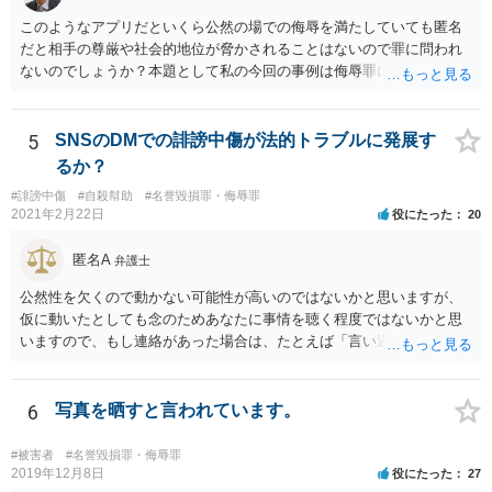
このようなアプリだといくら公然の場での侮辱を満たしていても匿名
だと相手の尊厳や社会的地位が脅かされることはないので罪に問われ
ないのでしょうか？本題として私の今回の事例は侮辱罪には該当しな
いのでしょうか？ 相手が誰のことだか分からなければ、相手の社会的
評価を低下させたとは言えないでしょうから、侮辱罪にはならないと
思います。
5
SNSのDMでの誹謗中傷が法的トラブルに発展す
るか？
#誹謗中傷
#自殺幇助
#名誉毀損罪・侮辱罪
2021年2月22日
役にたった
20
匿名A
弁護士
公然性を欠くので動かない可能性が高いのではないかと思いますが、
仮に動いたとしても念のためあなたに事情を聴く程度ではないかと思
いますので、もし連絡があった場合は、たとえば「言い過ぎた部分が
あり反省しており、相手にも謝ったが、非公開のダイレクトメッセー
ジでのやりとりなので、公然性がないことが明らかなので、名誉毀損
や侮辱には当たらないと考えているが、相手は何らかの理由で公然性
6
写真を晒すと言われています。
があると言っているのか」と反省の意を示しつつ、なぜ警察が連絡し
てきたのか尋ねることが考えられます。
#被害者
#名誉毀損罪・侮辱罪
2019年12月8日
役にたった
27