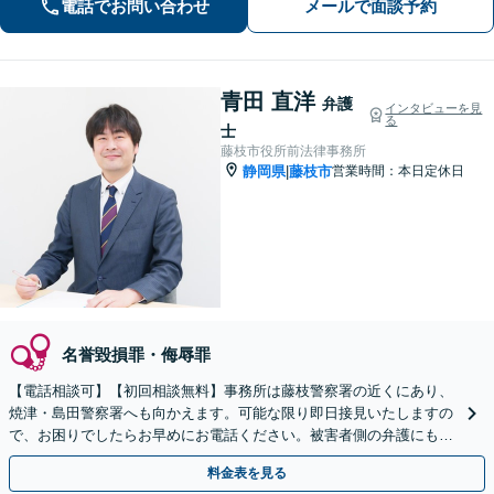
電話でお問い合わせ
メールで面談予約
借金問題、債権回収など【夜間休日応
相談】
青田 直洋
弁護
インタビューを見
る
士
藤枝市役所前法律事務所
静岡県
藤枝市
営業時間：本日定休日
|
名誉毀損罪・侮辱罪
【電話相談可】【初回相談無料】事務所は藤枝警察署の近くにあり、
焼津・島田警察署へも向かえます。可能な限り即日接見いたしますの
で、お困りでしたらお早めにお電話ください。被害者側の弁護にも対
応しております【休日・夜間相談可】
料金表を見る