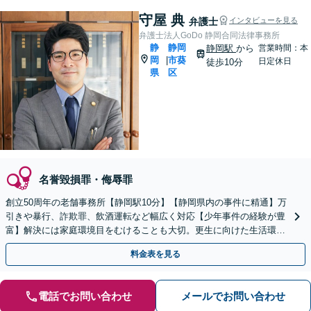
守屋 典
弁護士
インタビューを見る
弁護士法人GoDo 静岡合同法律事務所
静
静岡
静岡駅
から
営業時間：本
岡
市葵
|
日定休日
徒歩10分
県
区
名誉毀損罪・侮辱罪
創立50周年の老舗事務所【静岡駅10分】【静岡県内の事件に精通】万
引きや暴行、詐欺罪、飲酒運転など幅広く対応【少年事件の経験が豊
富】解決には家庭環境目をむけることも大切。更生に向けた生活環境
の整備等具体的にアドバイスします【初回面談無料】
料金表を見る
電話でお問い合わせ
メールでお問い合わせ