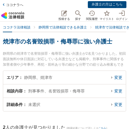
弁護士の方はこちら
ココナラへ
投稿する
探す
閲覧履歴
マイリスト
ログイン
ココナラ法律相談
静岡県で法律相談できる弁護士
焼津市で法律相談で
焼津市の名誉毀損罪・侮辱罪に強い弁護士
静岡県の焼津市で名誉毀損罪・侮辱罪に強い弁護士が2名見つかりました。初回
面談無料や休日面談に対応している弁護士なども掲載中。刑事事件に関係する
加害者側や少年事件、再犯・前科あり等の細かな分野での絞り込み検索もでき
便利です。特に弁護士法人KURATA 焼津事務所の黒木 朋宏弁護士や西尾智美法
律事務所の西尾 智美弁護士のプロフィール情報や弁護士費用、強みなどが注目
エリア
静岡県、焼津市
変更
されています。『焼津市で土日や夜間に発生した名誉毀損罪・侮辱罪のトラブ
ルを今すぐに弁護士に相談したい』『名誉毀損罪・侮辱罪のトラブル解決の実
相談内容
刑事事件、名誉毀損罪・侮辱罪
変更
績豊富な近くの弁護士を検索したい』『初回相談無料で名誉毀損罪・侮辱罪を
法律相談できる焼津市内の弁護士に相談予約したい』などでお困りの相談者さ
んにおすすめです。
詳細条件
未選択
変更
2
人の弁護士が見つかりました
(検索結果について詳しくは
こちら
)