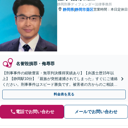
静岡刑事ディフェンダー法律事務所
静岡県
静岡市葵区
営業時間：本日定休日
|
名誉毀損罪・侮辱罪
【刑事事件の経験豊富・無罪判決獲得実績あり】【弁護士歴15年以
上】【静岡駅10分】「親族が突然逮捕されてしまった」すぐにご連絡
ください。刑事事件はスピード勝負です。被害者の方からのご相談も
承っています。【初回相談無料】【夜間・休日相談可能】
料金表を見る
電話でお問い合わせ
メールでお問い合わせ