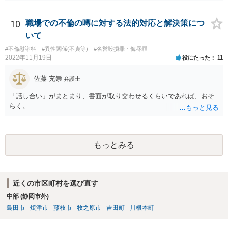
は、その時点での裁判官の印象（法律的には心証、と言ったりしま
す）に基づいて 提案されるもので、応じない場合提示案より上がった
り下がったりはありえます。 例えば、原告としては判決だともっと下
10
職場での不倫の噂に対する法的対応と解決策につ
がるかもしれないから応じておくか、とか 被告としては判決でもっと
いて
払うことになるリスクを考えたら和解に応じるか、とか考えさせるよ
#不倫慰謝料
#異性関係(不貞等)
#名誉毀損罪・侮辱罪
うな案が出てきます。
2022年11月19日
役にたった
11
佐藤 充崇
弁護士
「話し合い」がまとまり、書面が取り交わせるくらいであれば、おそ
らく。
もっとみる
近くの市区町村を選び直す
中部 (静岡市外)
島田市
焼津市
藤枝市
牧之原市
吉田町
川根本町