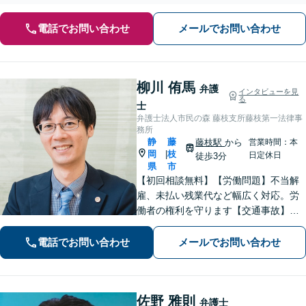
電話でお問い合わせ
メールでお問い合わせ
柳川 侑馬
弁護
インタビューを見
る
士
弁護士法人市民の森 藤枝支所藤枝第一法律事
務所
静
藤
藤枝駅
から
営業時間：本
岡
枝
|
日定休日
徒歩3分
県
市
【初回相談無料】【労働問題】不当解
雇、未払い残業代など幅広く対応。労
働者の権利を守ります【交通事故】保
険会社との交渉もお任せ。事故後の不
安な気持ちに寄り添う丁寧な対応【男
電話でお問い合わせ
メールでお問い合わせ
女問題】シングルマザーの法律相談は
何度でも無料【藤枝駅1分】【法テラス
利用可】
佐野 雅則
弁護士