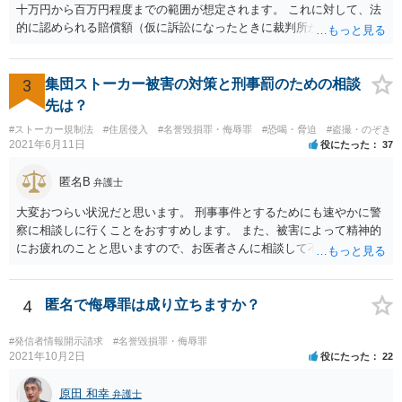
十万円から百万円程度までの範囲が想定されます。 これに対して、法
的に認められる賠償額（仮に訴訟になったときに裁判所が認める金
額）は、相手方の請求額よりも小さくなる例が多くあります。 本件で
は、ご相談者様が、そのなりすましアカウントを使い、Ｔｉｎｄｅｒ
上で具体的にどのような内容・程度のやり取りをしたのかといった個
3
集団ストーカー被害の対策と刑事罰のための相談
別的な事情に左右されます。 また、その他のお尋ねの点ですが、 ・将
先は？
来返還義務のある奨学金であっても、いったんご相談者様の口座に入
#ストーカー規制法
#住居侵入
#名誉毀損罪・侮辱罪
#恐喝・脅迫
#盗撮・のぞき
ったお金はご相談者様の財産としてカウントされます。 ・ご両親の財
2021年6月11日
役にたった
37
産はご相談者様の財産とは扱われません。もっとも、相手方がご相談
者様に対し、賠償金の用意のためご両親に協力を依頼するよう求めて
匿名B
弁護士
くることはあり得ます。 ・弁護士から連絡がある場合、通常は、連絡
先・請求額・支払先などが記載された書面が郵送されてくる場合が多
大変おつらい状況だと思います。 刑事事件とするためにも速やかに警
いと思料いたします。
察に相談しに行くことをおすすめします。 また、被害によって精神的
にお疲れのことと思いますので、お医者さんに相談して不安な気持ち
を解消することも検討してください。
4
匿名で侮辱罪は成り立ちますか？
#発信者情報開示請求
#名誉毀損罪・侮辱罪
2021年10月2日
役にたった
22
原田 和幸
弁護士