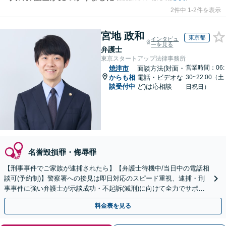
2件中 1-2件を表示
宮地 政和
東京都
インタビュ
ーを見る
弁護士
東京スタートアップ法律事務所
営業時間：06:
焼津市
面談方法(対面・
からも相
電話・ビデオな
30~22:00（土
談受付中
ど)は応相談
日祝日）
名誉毀損罪・侮辱罪
【刑事事件でご家族が逮捕されたら】【弁護士待機中/当日中の電話相
談可(予約制)】警察署への接見は即日対応のスピード重視、逮捕・刑
事事件に強い弁護士が示談成功・不起訴(減刑)に向けて全力でサポー
トします。【加害者側の相談専門】
料金表を見る