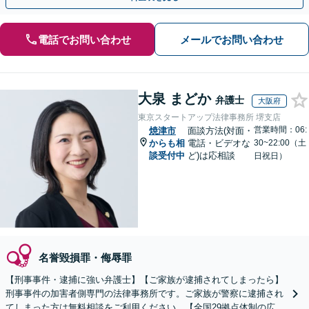
電話でお問い合わせ
メールでお問い合わせ
大泉 まどか
弁護士
大阪府
東京スタートアップ法律事務所 堺支店
営業時間：06:
焼津市
面談方法(対面・
からも相
電話・ビデオな
30~22:00（土
談受付中
ど)は応相談
日祝日）
名誉毀損罪・侮辱罪
【刑事事件・逮捕に強い弁護士】【ご家族が逮捕されてしまったら】
刑事事件の加害者側専門の法律事務所です。ご家族が警察に逮捕され
てしまった方は無料相談をご利用ください。【全国29拠点体制の広域