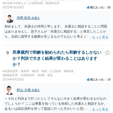
#自治体や学校などへの損害賠償・慰謝料請求
2022年10月9日
役にたった
23
寺岡 拓也
弁護士
初めまして、弁護士の寺岡と申します。 弁護士に相談することに問題
はありませんし、息子さんが「弁護士に相談する」と発言したことか
ら、法的に謝罪する義務が生じるものでもないと考えます。 経緯から
してもはや当人同士でのお話は難しい段階にきているようにも思いま
す。 子どもの専門相談窓口もありますし、一度相談だけでもしてはい
かがでしょうか。
9
民事裁判で和解を勧められたら和解するしかない
か？判決で大きく結果が変わることはあります
か？
#名誉毀損罪・侮辱罪
#冤罪・無実・正当防衛
#被害者
#業務妨害罪・信用毀損罪
#恐喝・脅迫
2024年9月20日
役にたった
13
村山 大基
弁護士
＞それと判決まで行ったとしてそんなに大きく結果が変わるものなの
でしょうか？ ここは事案を知っている依頼した弁護士と相談するか、
あるいは訴訟資料を持って面談に行った方がいいと思います。 和解