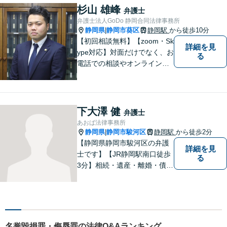
ください。
杉山 雄峰
弁護士
弁護士法人GoDo 静岡合同法律事務所
静岡県
静岡市葵区
静岡駅
から徒歩10分
|
【初回相談無料】【zoom・Sk
詳細を見
ype対応】対面だけでなく、お
る
電話での相談やオンライン相
談も承っています！担当させ
て頂いた依頼者様に、「会え
て良かった」と納得していた
だける最善の解決を目指しま
下大澤 健
弁護士
す。【ウェブ予約システムで
あおば法律事務所
迅速な対応】
静岡県
静岡市駿河区
静岡駅
から徒歩2分
|
【静岡県静岡市駿河区の弁護
詳細を見
士です】【JR静岡駅南口徒歩
る
3分】相続・遺産・離婚・債務
整理・交通事故・不動産取引
などの個人に関わる問題や契
約・商取引・債権回収・事業
整理など企業に関わる問題を
幅広く取り扱っております。
名誉毀損罪・侮辱罪の法律Q&Aランキング