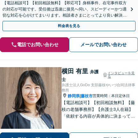
【電話相談可】【初回相談無料】【即応可】身柄事件、在宅事件双方
の対応が可能です。受任後は迅速に接見へ伺い、スピーディーかつ適
切な対応を心がけてまいります。相談者さまにとってより良い解決が
実現できるよう、最善を尽くします
料金表を見る
電話でお問い合わせ
メールでお問い合わせ
横田 有里
弁護
インタビューを見
る
士
弁護士法人GoDo 支部藤枝やいづ合同法律事
務所
静岡県
藤枝市
営業時間：本日定休日
|
【電話相談可】【初回相談無料】【藤
枝の老舗事務所】【弁護士3人在籍】
「依頼する内容が具体的に決まってい
ない」「どうしたらいいか分からな
い」という方もまずはご相談くださ
い。相続遺言、離婚問題、交通事故、