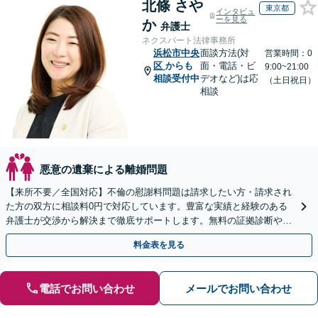
北條 さや
東京都
インタビュ
ーを見る
か
弁護士
ネクスパート法律事務所
浜松市中央
面談方法(対
営業時間：0
区
からも
面・電話・ビ
9:00~21:00
相談受付中
デオなど)は応
（土日祝日）
相談
悪意の遺棄による離婚問題
【来所不要／全国対応】不倫の慰謝料問題は請求したい方・請求され
た方の双方に相談料0円で対応しています。豊富な実績と経験のある
弁護士が交渉から解決まで徹底サポートします。無料の証拠診断や着
手金の返還保証もありますので安心してご相談ください。
料金表を見る
電話でお問い合わせ
メールでお問い合わせ