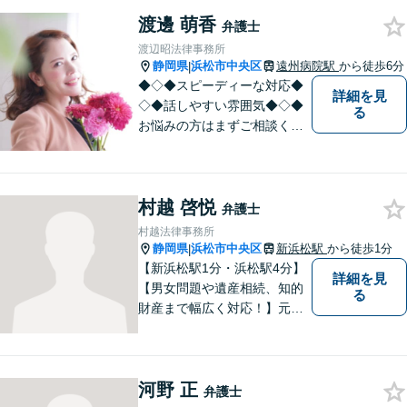
渡邊 萌香
弁護士
渡辺昭法律事務所
静岡県
浜松市中央区
遠州病院駅
から徒歩6分
|
◆◇◆スピーディーな対応◆
詳細を見
◇◆話しやすい雰囲気◆◇◆
る
お悩みの方はまずご相談くだ
さい。
村越 啓悦
弁護士
村越法律事務所
静岡県
浜松市中央区
新浜松駅
から徒歩1分
|
【新浜松駅1分・浜松駅4分】
詳細を見
【男女問題や遺産相続、知的
る
財産まで幅広く対応！】元裁
判官のキャリアを生かし 「皆
様の納得のいく裁判の進め
方」 をご提案します。依頼者
河野 正
様との信頼関係を第一に、事
弁護士