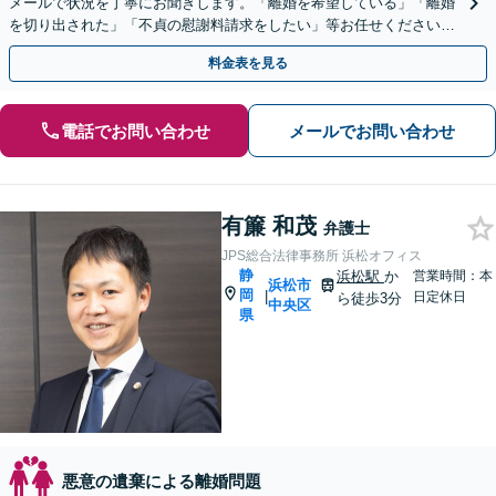
メールで状況を丁寧にお聞きします。「離婚を希望している」「離婚
を切り出された」「不貞の慰謝料請求をしたい」等お任せください。
【リーズナブルな料金設定】
料金表を見る
電話でお問い合わせ
メールでお問い合わせ
有簾 和茂
弁護士
JPS総合法律事務所 浜松オフィス
静
浜松駅
か
営業時間：本
浜松市
岡
|
日定休日
ら徒歩3分
中央区
県
悪意の遺棄による離婚問題