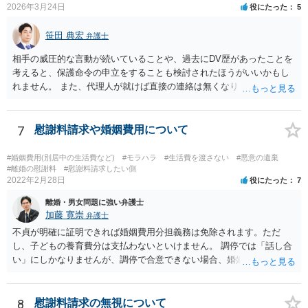
するには、公正証書を作成すること自体の双方の合意と相互の協力
2026年3月24日
役にたった
5
（作成のためには双方日程を調整して公証役場に同時に赴く必要があ
ります）と、合意内容について双方の了承が必要です。 現状では相
笹田 典宏
弁護士
手方と合意を経るのは、難しいのではないでしょうか。 作成済みの
相手の威圧的な言動が続いていることや、過去にDV歴があったことを
協議書に記載された養育費の金額が法的にみて低すぎる場合は、養育
考えると、保護命令の申立をすることも検討されたほうがいいかもし
費増額を求める調停を提起するのがお勧めです。 調停で話し合いが
れません。 また、代理人が就けば直接の連絡は無くなりますので、ご
まとまらなければ、審判といって、それぞれの収入をもとに裁判所が
相談者の方も代理人を立てるのも一手です。 面会交流含め、元夫との
適切な金額を判断しますので、一応の決着はつきます。 調停や審判
やりとりが相当ご心労になっていると見受けられますので、一度弁護
で決定された養育費を支払わない場合は、強制執行（例えば給与の差
士や行政の相談窓口にご相談されることをお勧め致します。
7
慰謝料請求や婚姻費用について
押えが考えられます。）することが可能です。 作成済みの協議書
が、公正証書ではないのであれば、現状では約束違反に対して強制執
行することができないという状況です。 ④ まず、現状からすれば公
#婚姻費用(別居中の生活費など)
#モラハラ
#生活費を渡さない
#悪意の遺棄
#離婚の慰謝料
#慰謝料請求したい側
正証書の作成の依頼ではなく、依頼を受けるとすれば養育費増額の調
2022年2月28日
役にたった
7
停だと思います。 弁護士費用は自由化されており、弁護士ごとに
異なりますが、依頼時に２０～３０万円程度、増額が実現できた場合
離婚・男女問題に強い弁護士
には増額できた金額の●％という形で報酬を設定している場合が多いと
加藤 寛崇
弁護士
思います。 調停や審判によって、養育費が現状と比べて増減額し
不貞が明確に証明できれば婚姻費用分担義務は免除されます。ただ
得るのは③で説明したとおりです。 ⑤ 養育費の増額を求めることが
し、子どもの養育費分は支払わないといけません。 調停では「話し合
できる可能性があるのは③で説明したとおりです。 違反の内容次
い」にしかなりませんが、調停で合意できない場合、婚姻費用につい
第ではありますが、迷惑行為の停止を求めたり、賠償を求める訴訟と
ては裁判所が決める「審判」手続きに移るので、その段階で立証しな
いうものも、一応考えられないではありません。 ただし、訴訟を
いといけません。 慰謝料は調停では相手が応じないと決められないの
起こすにも相応の費用と時間がかかります。 たとえば養育費の増
で、訴訟を起こした裁判でしか（合意できない限り）請求できませ
8
慰謝料請求の無視について