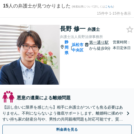
15
人の弁護士が見つかりました
(検索結果について詳しくは
こちら
)
15件中 1-15件を表示
長野 修一
弁護士
弁護士法人長野法律事務所
静
第一通り駅
営業時間：
浜松市
岡
|
本日定休日
から徒歩9分
中央区
県
悪意の遺棄による離婚問題
【話し合いに限界を感じたら】相手に弁護士がついても焦る必要はあ
りません。不利にならないよう徹底サポートします。離婚時に揉めや
すい持ち家の財産分与や、男性の共同親権問題も対応可能です。質の
高い解決を目指します。まずはご相談ください。
料金表を見る