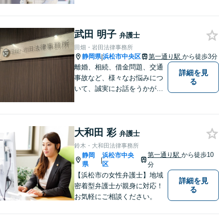
ど、幅広く対応。お困りの方
はお気軽にご相談ください。
武田 明子
弁護士
田畑・岩田法律事務所
静岡県
浜松市中央区
第一通り駅
から徒歩3分
|
離婚、相続、借金問題、交通
詳細を見
事故など、様々なお悩みにつ
る
いて、誠実にお話をうかが
い、丁寧かつ迅速な問題解決
を目指します。まずはお気軽
にご相談下さい。
大和田 彩
弁護士
鈴木・大和田法律事務所
第一通り駅
から徒歩10
静岡
浜松市中央
|
県
区
分
【浜松市の女性弁護士】地域
詳細を見
密着型弁護士が親身に対応！
る
お気軽にご相談ください。