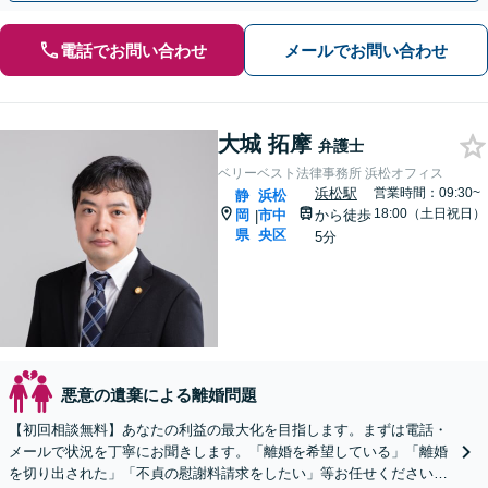
電話でお問い合わせ
メールでお問い合わせ
大城 拓摩
弁護士
ベリーベスト法律事務所 浜松オフィス
浜松駅
営業時間：09:30~
静
浜松
18:00（土日祝日）
岡
市中
から徒歩
|
県
央区
5分
悪意の遺棄による離婚問題
【初回相談無料】あなたの利益の最大化を目指します。まずは電話・
メールで状況を丁寧にお聞きします。「離婚を希望している」「離婚
を切り出された」「不貞の慰謝料請求をしたい」等お任せください。