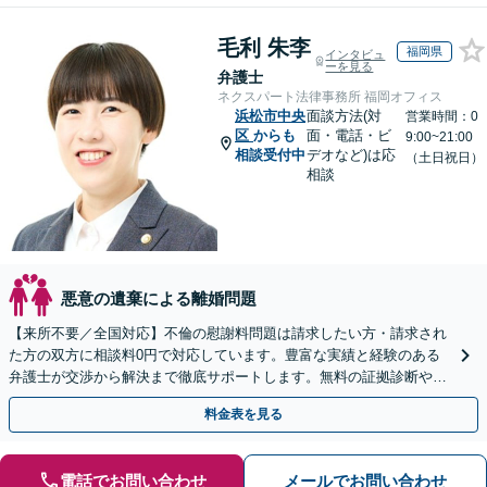
毛利 朱李
福岡県
インタビュ
ーを見る
弁護士
ネクスパート法律事務所 福岡オフィス
浜松市中央
面談方法(対
営業時間：0
区
からも
面・電話・ビ
9:00~21:00
相談受付中
デオなど)は応
（土日祝日）
相談
悪意の遺棄による離婚問題
【来所不要／全国対応】不倫の慰謝料問題は請求したい方・請求され
た方の双方に相談料0円で対応しています。豊富な実績と経験のある
弁護士が交渉から解決まで徹底サポートします。無料の証拠診断や着
手金の返還保証もありますので安心してご相談ください。
料金表を見る
電話でお問い合わせ
メールでお問い合わせ