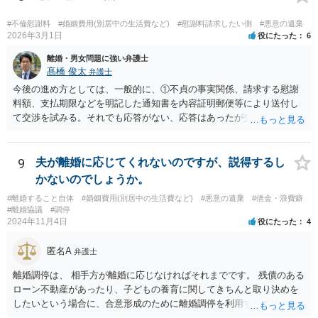
額調停を依頼して、併せて弁護士から相手に迷惑行為をやめるよう通
ん。
知を行い牽制することが考えられます。
#不倫慰謝料
#婚姻費用(別居中の生活費など)
#慰謝料請求したい側
#悪意の遺棄
2026年3月1日
役にたった
6
離婚・男女問題に強い弁護士
髙橋 俊太
弁護士
今後の進め方としては、一般的に、①不貞の事実関係、請求する慰謝
料額、支払期限などを明記した通知書を内容証明郵便等により送付し
て交渉を試みる。それでも応答がない、応答はあったが交渉で解決で
きそうにない場合は、②不貞慰謝料請求訴訟を提起するということに
なるでしょう。 また、配偶者と別居中で生活費が支払われていないと
いう点については、婚姻費用分担請求調停を申し立てることも有効で
9
夫が離婚に応じてくれないのですが、説得するし
す。 証拠の整理が重要ですので、早めに弁護士へ具体的事情を示して
かないのでしょうか。
相談することをお勧めします。
#離婚すること自体
#婚姻費用(別居中の生活費など)
#悪意の遺棄
#借金・浪費癖
#離婚協議
#調停
2024年11月4日
役にたった
4
匿名A
弁護士
離婚調停は、 相手方が離婚に応じなければそれまでです。 残債のある
ローン不動産があったり、子どもの養育に関してきちんと取り決めを
したいという場合に、合意形成のために離婚調停を利用することは合
理性があります。 ですが、ご自身のケースでは、そのような事情はな