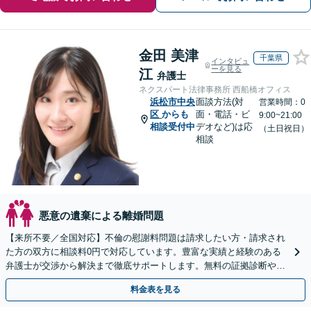
金田 美津
千葉県
インタビュ
ーを見る
江
弁護士
ネクスパート法律事務所 西船橋オフィス
浜松市中央
面談方法(対
営業時間：0
区
からも
面・電話・ビ
9:00~21:00
相談受付中
デオなど)は応
（土日祝日）
相談
悪意の遺棄による離婚問題
【来所不要／全国対応】不倫の慰謝料問題は請求したい方・請求され
た方の双方に相談料0円で対応しています。豊富な実績と経験のある
弁護士が交渉から解決まで徹底サポートします。無料の証拠診断や着
手金の返還保証もありますので安心してご相談ください。
料金表を見る