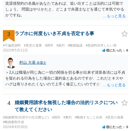
賃貸借契約の名義があなたであれば、追い出すことは法的には可能で
しょう。 問題はやりかたと、どこまで弁護士などを通じて本気でやる
かですね。
3
ラブホに何度もいき不貞を否定する事
#不倫慰謝料
#悪意の遺棄
#調停
#裁判
#離婚協議
#慰謝料請求したい側
2022年5月11日
役にたった
6
村山 大基
弁護士
＞2人は職場が同じ為に一切の関係を切る事が出来ず清算条項には不貞
を疑われる行為をした場合に違約金とあるのですが、これだとキスや
ハグは有りされたくないので上手く修正したいのですが、アドバイス
頂けないでしょうか？ 詳細は相談に行って聞いてみるのがいいと思い
ますが、 「不貞を疑われる行為」という書き方だと、今後何らかの接
触をした際にこれは不貞を疑われる行為ではない、勝手に疑っている
4
婚姻費用請求を無視した場合の法的リスクについ
だけだ、 と反論されかねません。 そのため、はっきり「不貞したらい
て教えてください
くら」とか、今回の経緯を踏まえるなら「二人で宿泊したらいくら」
#婚姻費用(別居中の生活費など)
#調停
#審判
#離婚すること自体
#悪意の遺棄
とか書いた方が、 言い逃れしにくいと思われます。 不貞や宿泊でない
#離婚書類作成
接触については、書き方を検討してみましょう。 ただ記載自体はでき
2024年9月30日
役にたった
5
ても、実際なかなかその証拠が掴みにくいのでは、と思います。 わざ