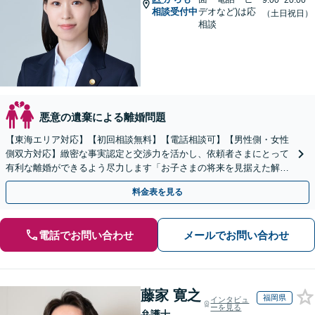
9:00~20:00
相談受付中
デオなど)は応
（土日祝日）
相談
悪意の遺棄による離婚問題
【東海エリア対応】【初回相談無料】【電話相談可】【男性側・女性
側双方対応】緻密な事実認定と交渉力を活かし、依頼者さまにとって
有利な離婚ができるよう尽力します「お子さまの将来を見据えた解決
策を提案／財産分与・養育費・親権」【休日・夜間相談可】
料金表を見る
電話でお問い合わせ
メールでお問い合わせ
藤家 寛之
福岡県
インタビュ
ーを見る
弁護士