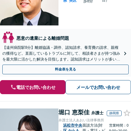
県
央区
日）
歩8分
悪意の遺棄による離婚問題
【遠州病院駅8分】離婚協議・調停、認知請求、養育費の請求、親権
の獲得など。直面しているトラブルに対して、相談者さまが持つ強み
を最大限に活かした解決を目指します。認知請求はメリットが多いの
で、弁護士と詳しくお話してみませんか【初回相談無料】
料金表を見る
電話でお問い合わせ
メールでお問い合わせ
堀口 恵梨佳
弁護士
静岡県
弁護士法人あおい法律事務所
浜松市中央
面談方法(対
営業時間：0
区
からも
面・電話・ビ