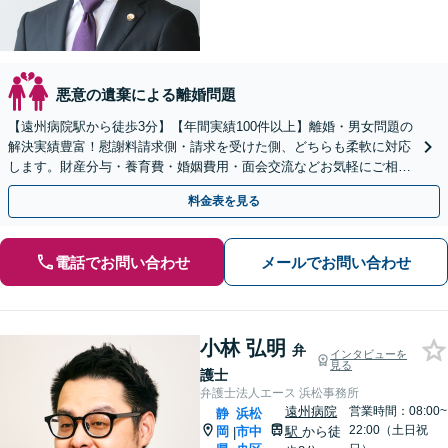
悪意の遺棄による離婚問題
【遠州病院駅から徒歩3分】【年間実績100件以上】離婚・男女問題の
解決実績豊富！慰謝料請求側・請求を受けた側、どちらも柔軟に対応
します。財産分与・養育費・婚姻費用・面会交流などお気軽にご相談
ください。【完全個室対応】
料金表を見る
電話でお問い合わせ
メールでお問い合わせ
小林 弘明
弁
インタビューを
見る
護士
弁護士法人エース 浜松事務所
遠州病院
営業時間：08:00~
静
浜松
22:00（土日祝
岡
市中
駅
から徒
|