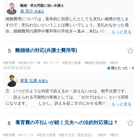
離婚・男女問題に強い弁護士
わざ屋外でそういう行為をするか、という問題です。
泉 亮介
弁護士
婚姻費用については，基本的に別居したとしても支払い義務が生じま
すので，支払わないということは難しいでしょう。支払わなかった場
合，婚姻費用の調停や審判等の手続きへ進み，未払い分として差押を
受けるリスクがあると言えます。
5
離婚後の対応(弁護士費用等)
#養育費
#性格の不一致
#モラハラ
#悪意の遺棄
#離婚の慰謝料
#調停
2022年12月22日
役にたった
5
尾畠 弘典
弁護士
① いつどのような内容で訴えるか・訴えないかは、相手次第です。
訴えられる可能性の有無としては、「ゼロではない」という回答
になります。 しかし、訴えを起こすのにかかる費用や手間を考え
れば、その可能性は、高くはないと思います。 ② 脅迫や錯誤、意思
能力がない状況で作成した場合などは、無効になったり取り消された
りする可能性があります。しかし、法的には無効や取消しを主張する
6
養育費の不払いが続く元夫への法的対応策は？
ハードルはとても高いです。お聞きする限り、今回のケースでは無効
や取消しとなるような事情はないと思われます。 ③ 公正証書を作成
#養育費
#モラハラ
#悪意の遺棄
#親子交流（面会交流）
#調停
#審判