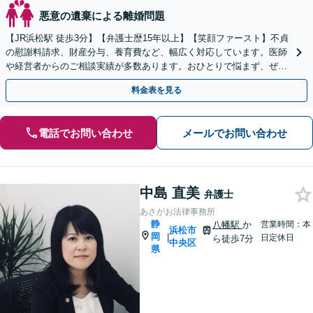
悪意の遺棄による離婚問題
【JR浜松駅 徒歩3分】【弁護士歴15年以上】【笑顔ファースト】不貞
の慰謝料請求、財産分与、養育費など、幅広く対応しています。医師
や経営者からのご相談実績が多数あります。おひとりで悩まず、ぜひ
弁護士にご相談ください。【初回面談無料】
料金表を見る
電話でお問い合わせ
メールでお問い合わせ
中島 直美
弁護士
あさがお法律事務所
静
八幡駅
か
営業時間：本
浜松市
岡
|
日定休日
ら徒歩7分
中央区
県