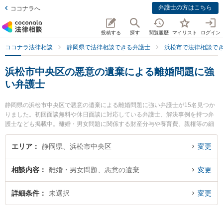
弁護士の方はこちら
ココナラへ
投稿する
探す
閲覧履歴
マイリスト
ログイン
ココナラ法律相談
静岡県で法律相談できる弁護士
浜松市で法律相談で
浜松市中央区の悪意の遺棄による離婚問題に強
い弁護士
静岡県の浜松市中央区で悪意の遺棄による離婚問題に強い弁護士が15名見つか
りました。初回面談無料や休日面談に対応している弁護士、解決事例を持つ弁
護士なども掲載中。離婚・男女問題に関係する財産分与や養育費、親権等の細
かな分野での絞り込み検索もでき便利です。特に弁護士法人長野法律事務所の
長野 修一弁護士やベリーベスト法律事務所 浜松オフィスの大城 拓摩弁護士、
エリア
静岡県、浜松市中央区
変更
ベリーベスト法律事務所 浜松オフィスの松下 啓一弁護士のプロフィール情報や
弁護士費用、強みなどが注目されています。『浜松市中央区で土日や夜間に発
相談内容
離婚・男女問題、悪意の遺棄
変更
生した悪意の遺棄による離婚問題のトラブルを今すぐに弁護士に相談したい』
『悪意の遺棄による離婚問題のトラブル解決の実績豊富な近くの弁護士を検索
したい』『初回相談無料で悪意の遺棄による離婚問題を法律相談できる浜松市
詳細条件
未選択
変更
中央区内の弁護士に相談予約したい』などでお困りの相談者さんにおすすめで
す。