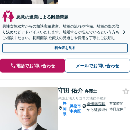
悪意の遺棄による離婚問題
男性女性双方からの相談実績豊富。離婚の流れや準備、離婚の際の取
り決めなどアドバイスいたします。離婚するか悩んでいるという方も
ご相談ください。初回面談で解決の見通しや費用を丁寧にご説明しま
す。不貞相手への慰謝料請求や、請求を受けた方にも対応。
料金表を見る
電話でお問い合わせ
メールでお問い合わせ
守田 佑介
弁護士
弁護士法人リコネス法律事務所
静
遠州病院駅
営業時間：
浜松市
岡
|
本日定休日
から徒歩3分
中央区
県