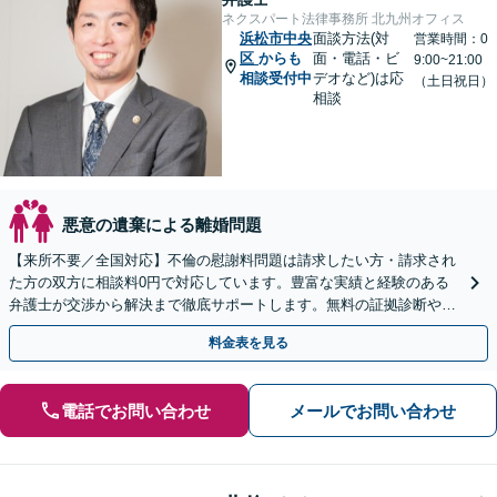
ネクスパート法律事務所 北九州オフィス
浜松市中央
面談方法(対
営業時間：0
区
からも
面・電話・ビ
9:00~21:00
相談受付中
デオなど)は応
（土日祝日）
相談
悪意の遺棄による離婚問題
【来所不要／全国対応】不倫の慰謝料問題は請求したい方・請求され
た方の双方に相談料0円で対応しています。豊富な実績と経験のある
弁護士が交渉から解決まで徹底サポートします。無料の証拠診断や着
手金の返還保証もありますので安心してご相談ください。
料金表を見る
電話でお問い合わせ
メールでお問い合わせ