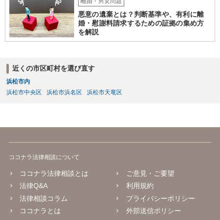
離婚・男女問題
悪意の遺棄とは？判断基準や、有利に離
婚・慰謝料請求するための証拠の集め方
を解説
近くの市区町村を選び直す
浜松市内
浜松市中央区
浜松市浜名区
浜松市天竜区
ココナラ法律相談について
ココナラ法律相談とは
ご意見・ご要望
法律Q&A
利用規約
法律相談コラム
プライバシーポリシー
ココナラとは
外部送信ポリシー