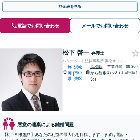
【リーズナブルな料金設定】
料金表を見る
電話でお問い合わせ
メールでお問い合わせ
松下 啓一
弁護士
ベリーベスト法律事務所 浜松オフィス
浜松駅
営業時間：09:30~
静
浜松
18:00（土日祝日）
岡
市中
から徒歩
|
県
央区
5分
悪意の遺棄による離婚問題
【初回相談無料】あなたの利益の最大化を目指します。まずは電話・