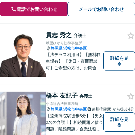
電話でお問い合わせ
メールでお問い合わせ
貴志 秀之
弁護士
希望ひかり法律事務所
静岡県
浜松市中央区
|
【法テラス利用可】【無料駐
詳細を見
車場有】 【休日・夜間面談
る
可】ご希望の方は、お問合せ
時にご相談ください。 ◆個人
の負債整理は、初回1時間相談
料無料◆
橋本 友紀子
弁護士
小原総合法律事務所
静岡県
浜松市中央区
遠州病院駅
から徒歩4分
|
【遠州病院駅徒歩3分】【男女
詳細を見
2名の弁護士】相続問題／借金
る
問題／離婚問題／企業法務な