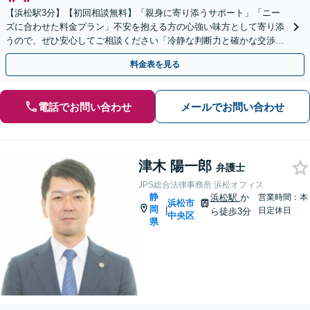
【浜松駅3分】【初回相談無料】「親身に寄り添うサポート」「ニー
ズに合わせた料金プラン」不安を抱える方の心強い味方として寄り添
うので、ぜひ安心してご相談ください「冷静な判断力と確かな交渉力
で、あなたの権利を守ります」【休日・夜間相談可】
料金表を見る
電話でお問い合わせ
メールでお問い合わせ
津木 陽一郎
弁護士
JPS総合法律事務所 浜松オフィス
静
浜松駅
か
営業時間：本
浜松市
岡
|
日定休日
ら徒歩3分
中央区
県