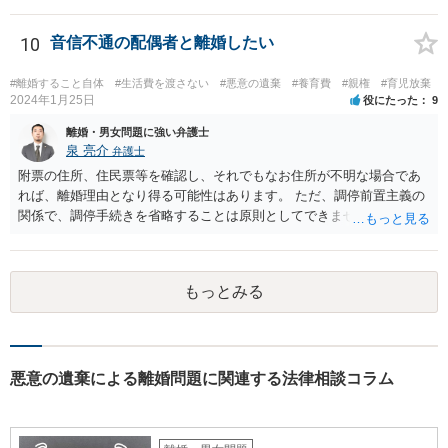
いため、 申立てをしても相手方が出頭せず終わってしまったり、 半年
から一年調停をやって徒労に終わるだけといったデメリットの部分が
10
音信不通の配偶者と離婚したい
大きいように思われます。 調停前置主義との関係で、離婚訴訟を見据
えて調停を行う（即不調でも構わない）ということは考えられます
#離婚すること自体
#生活費を渡さない
#悪意の遺棄
#養育費
#親権
#育児放棄
が、ご自身のケースで現状離婚訴訟をしても難しいように思われます
2024年1月25日
役にたった
9
（別居期間の長期化を目標にするのが一般的）。 夫が有責配偶者であ
離婚・男女問題に強い弁護士
ると主張立証することは困難でしょう。 収入次第でご自身が支払いを
泉 亮介
弁護士
することになる可能性はあります。 物品のやりとりに関してはご自身
附票の住所、住民票等を確認し、それでもなお住所が不明な場合であ
による交渉ができていない状態ですので、 婚費の調停の際にお話をさ
れば、離婚理由となり得る可能性はあります。 ただ、調停前置主義の
れるか、調停外で代理人をたてるなどして交渉を検討されるとよいで
関係で、調停手続きを省略することは原則としてできません。また、
しょう。
調停では公示送達の手続きは利用できないため、調停を経た上で訴訟
を考える必要があるでしょう。 ご自身で対応が難しければ弁護士を立
てた方が良いかと思われます。 調停においては、相手と直接会うとい
もっとみる
うことは基本的にないため、代理人とご本人と裁判所で話をしていく
形となります。
悪意の遺棄による離婚問題に関連する法律相談コラム