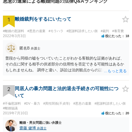
悪意の遺棄による離婚問題の法律Q&Aランキング
1
離婚裁判をするにいたって
#離婚の慰謝料
#悪意の遺棄
#モラハラ
#慰謝料請求したい側
#裁判
#養育費
2022年3月3日
役にたった
18
匿名B
弁護士
普段から同様の嘘をついていたことがわかる客観的な証拠があれば、
その点に関する相手の供述部分の信用性を否定できる可能性はあるか
もしれませんね。 調停と違い、訴訟は法的観点からの証拠と主張がよ
りいっそう重要になります。相手の暴言を吐かれたとの主張について
も、全体のなかでその主張がどの程度の意味を有するのかにより、対
処方法も変わってきうるものです。離婚に向けてしっかりと訴訟を進
2
同居人の暴力問題と法的退去手続きの可能性につ
めていく場合には、弁護士に依頼することを検討された方がいいかも
いて
しれませんね^^
#不倫慰謝料
#DV・暴力
#異性関係(不貞等)
#悪意の遺棄
#慰謝料請求したい側
#離婚協議
2019年7月10日
役にたった
20
離婚・男女問題に強い弁護士
齋藤 健博
弁護士