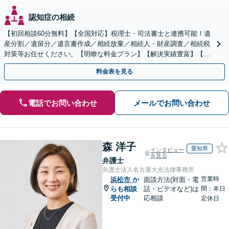
認知症の相続
【初回相談60分無料】【全国対応】税理士・司法書士と連携可能！遺
産分割／遺留分／遺言書作成／相続放棄／相続人・財産調査／相続税
対策等お任せください。【明瞭な料金プラン】【解決実績豊富】【電
話相談可】
料金表を見る
電話でお問い合わせ
メールでお問い合わせ
森 洋子
愛知県
インタビュー
を見る
弁護士
弁護士法人名古屋大光法律事務所
営業時
浜松市
か
面談方法(対面・電
らも相談
話・ビデオなど)は
間：本日
受付中
応相談
定休日