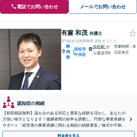
電話でお問い合わせ
メールでお問い合わせ
有簾 和茂
弁護士
JPS総合法律事務所 浜松オフィス
静
浜松駅
か
営業時間：本
浜松市
岡
|
日定休日
ら徒歩3分
中央区
県
認知症の相続
【初回相談無料】温かみのある対応と豊富な経験を活かし、あなたの
力強い味方となります！後継者間の紛争を調整し、円滑な事業承継を
サポート「経営者の事業承継に関わる相続の経験豊富／株式や不動産
の名義変更など、事業承継特有の資産管理の問題に精通」
料金表を見る