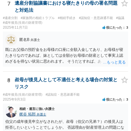
て裁判を起こすというのが本筋でしょう。 弁護士に依頼してくださ
7
遺産分割協議書における寝たきりの母の署名問題
い。
と対処法
#遺産分割
#家族間の相続トラブル
#相続手続き
#認知症・意思疎通不能
#協議
#成年後見(生前の財産管理)
2025年11月7日
役にたった
3
匿名B
弁護士
既にお父様の預貯金をお母様の口座に全額入金してあり、お母様が寝
たきりなのであれば、妹としては全額がお母様の財産として事実上認
めざるを得ない状況に思われます。 そうだとすれば、あえて遺産分割
協議書をこれから作成する必要は具体的にどこにあるのかが不明で
す。 また、遺産分割協議書を作成しても特にメリットがない妹の協力
が期待できるのかも不明です。 お母様の相続が開始するまで、ご質問
8
叔母が後見人として不適任と考える場合の対策と
主としては行動を起こす必要がないように思えますが、いかがでしょ
リスク
うか。
#成年後見(生前の財産管理)
#認知症・意思疎通不能
2025年9月3日
役にたった
3
相続・遺言に強い弁護士
梶谷 拓郎
弁護士
伯父の成年後見申立がなされたが、叔母（伯父の兄弟？）の後見人は
拒否したいということでしょうか。 否認理由が財産管理上の問題にな