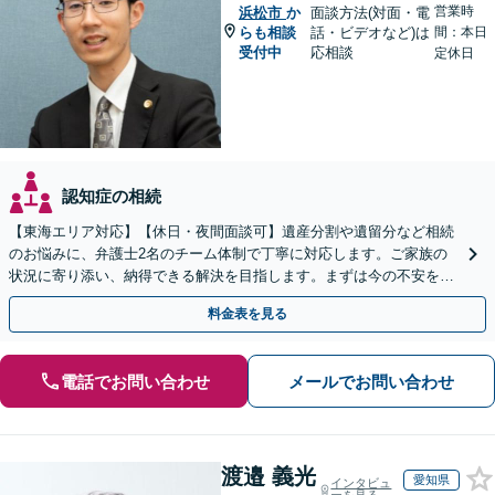
営業時
浜松市
か
面談方法(対面・電
らも相談
話・ビデオなど)は
間：本日
受付中
応相談
定休日
認知症の相続
【東海エリア対応】【休日・夜間面談可】遺産分割や遺留分など相続
のお悩みに、弁護士2名のチーム体制で丁寧に対応します。ご家族の
状況に寄り添い、納得できる解決を目指します。まずは今の不安をお
聞かせください【メール・WEB相談可】
料金表を見る
電話でお問い合わせ
メールでお問い合わせ
渡邉 義光
愛知県
インタビュ