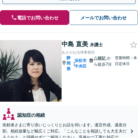
電話でお問い合わせ
メールでお問い合わせ
中島 直美
弁護士
あさがお法律事務所
静
八幡駅
か
営業時間：本
浜松市
岡
|
日定休日
ら徒歩7分
中央区
県
認知症の相続
依頼者さまに寄り添いじっくりとお話を伺います。遺言作成、遺産分
割、相続放棄など幅広くご対応。「こんなことを相談しても大丈夫だ
ろうか？」と躊躇せずにご相談ください。迅速かつ丁寧な対応で、今