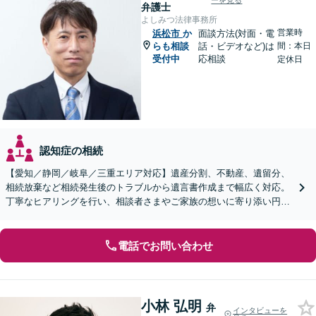
ーを見る
弁護士
よしみつ法律事務所
営業時
浜松市
か
面談方法(対面・電
らも相談
話・ビデオなど)は
間：本日
受付中
応相談
定休日
認知症の相続
【愛知／静岡／岐阜／三重エリア対応】遺産分割、不動産、遺留分、
相続放棄など相続発生後のトラブルから遺言書作成まで幅広く対応。
丁寧なヒアリングを行い、相談者さまやご家族の想いに寄り添い円滑
な解決へ導きます【オンライン面談OK】【休日相談可】
電話でお問い合わせ
小林 弘明
弁
インタビューを