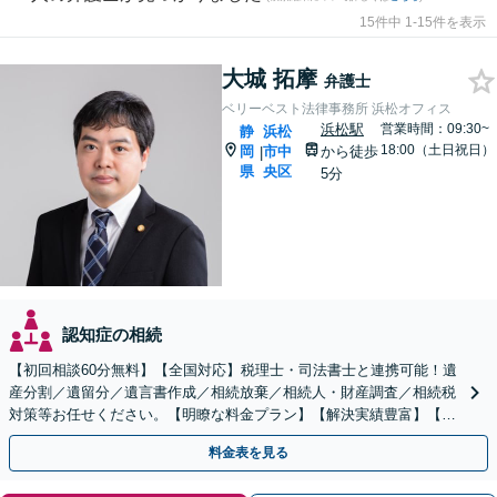
15件中 1-15件を表示
大城 拓摩
弁護士
ベリーベスト法律事務所 浜松オフィス
浜松駅
営業時間：09:30~
静
浜松
18:00（土日祝日）
岡
市中
から徒歩
|
県
央区
5分
認知症の相続
【初回相談60分無料】【全国対応】税理士・司法書士と連携可能！遺
産分割／遺留分／遺言書作成／相続放棄／相続人・財産調査／相続税
対策等お任せください。【明瞭な料金プラン】【解決実績豊富】【電
話相談可】
料金表を見る