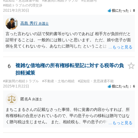
#認知症・意思疎通不能
#家族間の相続トラブル
#生前贈与
もしれませんが、 関わりを持ちたくないとのことでしたら、親族の意
#相続トラブルの代理交渉
見書にその旨を記載して提出しておけば良いかも知れません。 後見人
2021年3月30日
役にたった
8
としても、関わりを拒否している親族にあえて連絡をしてくる可能性
は低いと考えられます。 以上、ご参考になさってください。
高島 秀行
弁護士
言った言わないの話で契約書等がないのであれば 相手方が負担付だと
証明することは、一般的には難しいと思います。 ただ、娘や息子が面
倒を見てくれないから、あなたに贈与した ということは あなたは面倒
を見てくれると約束したからだ というように相手は主張してくる可能
性はあります。 祖父は、なぜあなたが面倒を見ないと言ったのに贈与
してくれたのか ということが問題となる可能性はあります。 祖父が認
6
複雑な借地権の所有権移転登記に対する税等の負
知症という診断を受ければ 贈与時に判断能力がなかったから無効だと
担軽減策
主張してくる可能性はあります。 それが通るかは、医師の診断時期と
#家族間の相続トラブル
#不動産・土地の相続
#認知症・意思疎通不能
診断内容によります。
2025年1月22日
役にたった
6
匿名A
弁護士
まちこまるさんの記載なさった事情、特に覚書の内容からすれば、所
有権移転の合意がされているので、甲の息子からの移転は贈与ではな
く贈与税は生じません。 また、相続税も、甲の息子の申告の内容の問
題なので、本来負担すべきでなかったかもしれない可能性があるの
で、支払う義務はないということになります。 所有権移転登記を求め