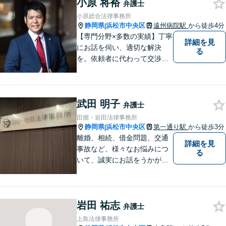
小原 将裕
弁護士
小原総合法律事務所
静岡県
浜松市中央区
遠州病院駅
から徒歩4分
|
【専門分野×多数の実績】丁寧
詳細を見
にお話を伺い、適切な解決
る
を。依頼者に代わって交渉・
裁判を行います。まずはご相
談だけでも結構です。お気軽
にご相談下さい。【男女2名の
武田 明子
法律事務所】
弁護士
田畑・岩田法律事務所
静岡県
浜松市中央区
第一通り駅
から徒歩3分
|
離婚、相続、借金問題、交通
詳細を見
事故など、様々なお悩みにつ
る
いて、誠実にお話をうかが
い、丁寧かつ迅速な問題解決
を目指します。まずはお気軽
にご相談下さい。
岩田 祐志
弁護士
上島法律事務所