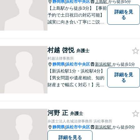
静岡県
浜松市中央区
上島駅
から徒歩5分
|
【上島駅から徒歩3分】【事前
詳細を見
予約で土日祝日の対応可能】
る
誠実に向き合い丁寧にご説明
します。
村越 啓悦
弁護士
村越法律事務所
静岡県
浜松市中央区
新浜松駅
から徒歩1分
|
【新浜松駅1分・浜松駅4分】
詳細を見
【男女問題や遺産相続、知的
る
財産まで幅広く対応！】元裁
判官のキャリアを生かし 「皆
様の納得のいく裁判の進め
方」 をご提案します。依頼者
河野 正
様との信頼関係を第一に、事
弁護士
件解決を推敲してまいりま
弁護士法人名城法律事務所 浜松事務所
す。
静岡県
浜松市中央区
新浜松駅
から徒歩0分
|
詳細を見る