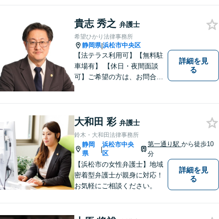
貴志 秀之
弁護士
希望ひかり法律事務所
静岡県
浜松市中央区
|
【法テラス利用可】【無料駐
詳細を見
車場有】 【休日・夜間面談
る
可】ご希望の方は、お問合せ
時にご相談ください。 ◆個人
の負債整理は、初回1時間相談
料無料◆
大和田 彩
弁護士
鈴木・大和田法律事務所
第一通り駅
から徒歩10
静岡
浜松市中央
|
県
区
分
【浜松市の女性弁護士】地域
詳細を見
密着型弁護士が親身に対応！
る
お気軽にご相談ください。