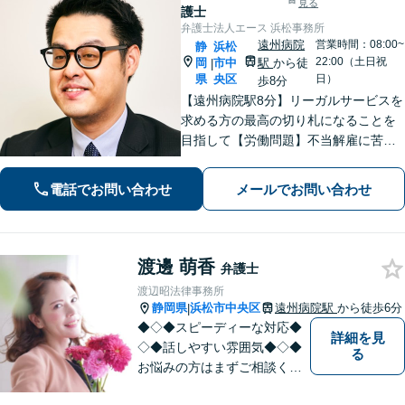
見る
護士
弁護士法人エース 浜松事務所
遠州病院
営業時間：08:00~
静
浜松
22:00（土日祝
岡
市中
駅
から徒
|
県
央区
日）
歩8分
【遠州病院駅8分】リーガルサービスを
求める方の最高の切り札になることを
目指して【労働問題】不当解雇に苦し
む方々の心強い味方として最善の解決
を模索します【離婚問題】認知請求・
電話でお問い合わせ
メールでお問い合わせ
養育費の請求など、辛い状況を好転さ
せるためのアドバイスを心がけます
渡邊 萌香
弁護士
渡辺昭法律事務所
静岡県
浜松市中央区
遠州病院駅
から徒歩6分
|
◆◇◆スピーディーな対応◆
詳細を見
◇◆話しやすい雰囲気◆◇◆
る
お悩みの方はまずご相談くだ
さい。