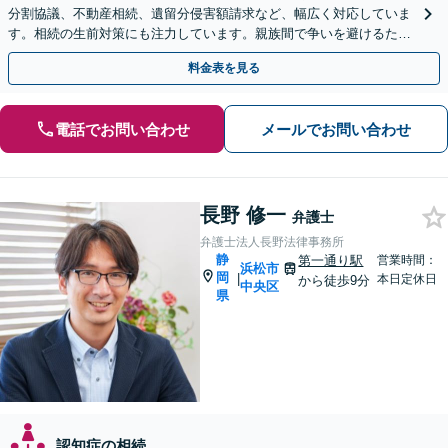
分割協議、不動産相続、遺留分侵害額請求など、幅広く対応していま
す。相続の生前対策にも注力しています。親族間で争いを避けるため
にも、お早めにご相談ください。【初回面談無料】
料金表を見る
電話でお問い合わせ
メールでお問い合わせ
長野 修一
弁護士
弁護士法人長野法律事務所
静
第一通り駅
営業時間：
浜松市
岡
|
本日定休日
から徒歩9分
中央区
県
認知症の相続