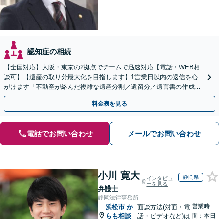
認知症の相続
【全国対応】大阪・東京の2拠点でチームで迅速対応【電話・WEB相
談可】【遺産の取り分最大化を目指します】1営業日以内の返信を心
がけます「不動産が絡んだ複雑な遺産分割／遺留分／遺言書の作成・
執行／事業承継など、お任せください」【休日相談あり】
料金表を見る
電話でお問い合わせ
メールでお問い合わせ
小川 寛大
静岡県
インタビュ
ーを見る
弁護士
静岡法律事務所
営業時
浜松市
か
面談方法(対面・電
らも相談
話・ビデオなど)は
間：本日