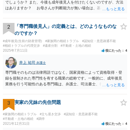
でしょうか？ また、今後も成年後見人を付けたくないのですが、方法
はありますか？ お母さんが判断能力が無い場合は、基本的に成年後
見人をつけるほかありません。 遺産分割審判や遺産分割調停を申し
立て、お母さんに特別代理人をつけるという方法も考えられますが、
遺産分割だけでなく、その後の取得した遺産の管理もありますので
2
「専門職後見人」の定義とは、どのようなものな
遺産分割審判や遺産分割調停を申し立て、お母さんに特別代理人をつ
のですか？
けるということでは解決できなさそうなので 後見人をつけるよう求め
#成年後見(生前の財産管理)
#家族間の相続トラブル
#認知症・意思疎通不能
られると思います。 弁護士に面談で相談された方がよいと思いま
#相続トラブルの代理交渉
#遺産分割
#不動産・土地の相続
す。
2025年7月11日
役にたった
4
井上 祐司
弁護士
専門職そのものは法律用語ではなく、国家資格によって資格取得・登
録を規制された専門性を有する職業の総称です。一般的に、成年後見
業務を行う可能性のある専門職は、弁護士、司法書士、行政書士、税
理士、社会福祉士、精神保健福祉士等が挙げられます。 精神保健福祉
士はほぼ無条件で成年後見人に選任されるわけではなく、基幹研修を
受講して継続研修を受講し続ける必要がありますが、家庭裁判所から
3
実家の兄妹の先住問題
選任された場合には専門職後見人と呼ぶことになるでしょう。
#家族間の相続トラブル
#立ち退き交渉
#認知症・意思疎通不能
#不動産・土地の相続
#調停
2021年12月31日
役にたった
4