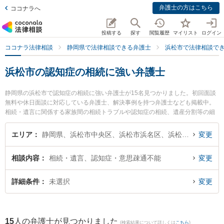
弁護士の方はこちら
ココナラへ
投稿する
探す
閲覧履歴
マイリスト
ログイン
ココナラ法律相談
静岡県で法律相談できる弁護士
浜松市で法律相談で
浜松市の認知症の相続に強い弁護士
静岡県の浜松市で認知症の相続に強い弁護士が15名見つかりました。初回面談
無料や休日面談に対応している弁護士、解決事例を持つ弁護士なども掲載中。
相続・遺言に関係する家族間の相続トラブルや認知症の相続、遺産分割等の細
かな分野での絞り込み検索もでき便利です。特にベリーベスト法律事務所 浜松
オフィスの大城 拓摩弁護士やJPS総合法律事務所 浜松オフィスの有簾 和茂弁護
エリア
静岡県、浜松市中央区、浜松市浜名区、浜松市天竜区
変更
士、あさがお法律事務所の中島 直美弁護士のプロフィール情報や弁護士費用、
強みなどが注目されています。『浜松市で土日や夜間に発生した認知症の相続
相談内容
相続・遺言、認知症・意思疎通不能
変更
のトラブルを今すぐに弁護士に相談したい』『認知症の相続のトラブル解決の
実績豊富な近くの弁護士を検索したい』『初回相談無料で認知症の相続を法律
相談できる浜松市内の弁護士に相談予約したい』などでお困りの相談者さんに
詳細条件
未選択
変更
おすすめです。
15
人の弁護士が見つかりました
(検索結果について詳しくは
こちら
)