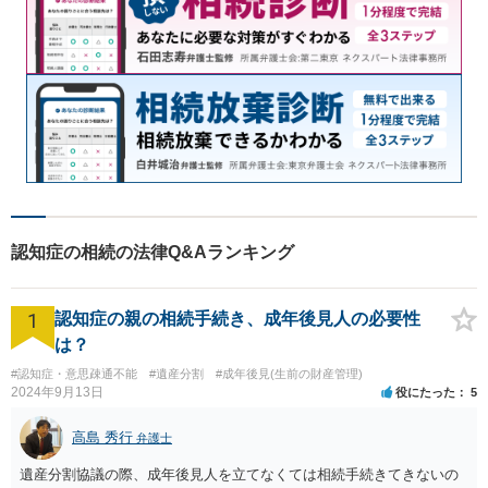
認知症の相続の法律Q&Aランキング
1
認知症の親の相続手続き、成年後見人の必要性
は？
#認知症・意思疎通不能
#遺産分割
#成年後見(生前の財産管理)
2024年9月13日
役にたった
5
高島 秀行
弁護士
遺産分割協議の際、成年後見人を立てなくては相続手続きてきないの