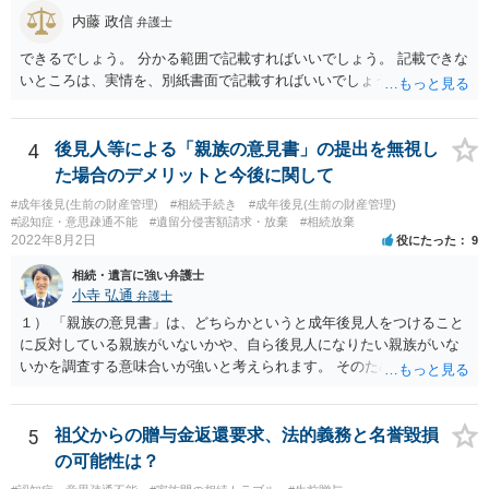
内藤 政信
弁護士
できるでしょう。 分かる範囲で記載すればいいでしょう。 記載できな
いところは、実情を、別紙書面で記載すればいいでしょう。
4
後見人等による「親族の意見書」の提出を無視し
た場合のデメリットと今後に関して
#成年後見(生前の財産管理)
#相続手続き
#成年後見(生前の財産管理)
#認知症・意思疎通不能
#遺留分侵害額請求・放棄
#相続放棄
2022年8月2日
役にたった
9
相続・遺言に強い弁護士
小寺 弘通
弁護士
１） 「親族の意見書」は、どちらかというと成年後見人をつけること
に反対している親族がいないかや、自ら後見人になりたい親族がいな
いかを調査する意味合いが強いと考えられます。 そのため、ご相談の
ご事情であれば無視してしまっても特に不都合はないと考えられま
す。 ２） 場合によっては、介護や被後見人の財産の処分等に関して、
後見人から相談があることも考えられます。 また、お祖母さんがお亡
5
祖父からの贈与金返還要求、法的義務と名誉毀損
くなりになった場合、相続人となる可能性がありますが、 その場合は
の可能性は？
相続放棄されれば問題ありません。 ３） 完全に拒否する方法はないか