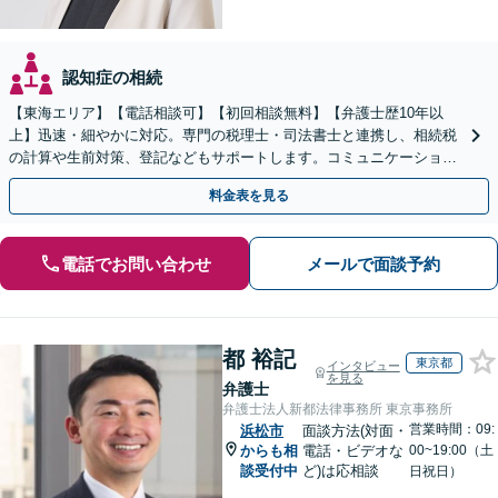
認知症の相続
【東海エリア】【電話相談可】【初回相談無料】【弁護士歴10年以
上】迅速・細やかに対応。専門の税理士・司法書士と連携し、相続税
の計算や生前対策、登記などもサポートします。コミュニケーション
を大事にし、より納得できる解決を目指します。
料金表を見る
電話でお問い合わせ
メールで面談予約
都 裕記
東京都
インタビュー
を見る
弁護士
弁護士法人新都法律事務所 東京事務所
営業時間：09:
浜松市
面談方法(対面・
からも相
電話・ビデオな
00~19:00（土
談受付中
ど)は応相談
日祝日）