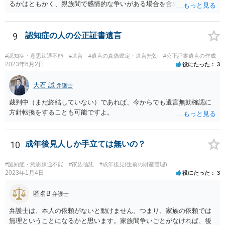
るかはともかく、親族間で感情的な争いがある場合を含めて問題があ
ると考えられる場合には、専門職後見人（弁護士や司法書士）による
選任を希望する旨意見で記載すると良いと思われます。 もちろん専門
職後見人ですから、伯父さんの負担で毎月３万３０００円ないし５万
9
認知症の人の公正証書遺言
５０００円の後見人報酬がつきますが、叔母さんが信用できないとい
うことであれば、少ない負担であると思われます。
#認知症・意思疎通不能
#遺言
#遺言の真偽鑑定・遺言無効
#公正証書遺言の作成
2023年6月2日
役にたった
3
大石 誠
弁護士
裁判中（まだ終結していない）であれば、今からでも遺言無効確認に
方針転換をすることも可能ですよ。
10
成年後見人しか手立ては無いの？
#認知症・意思疎通不能
#家族信託
#成年後見(生前の財産管理)
2023年1月4日
役にたった
3
匿名B
弁護士
弁護士は、本人の依頼がないと動けません。つまり、家族の依頼では
無理ということになるかと思います。家族間争いごとがなければ、後