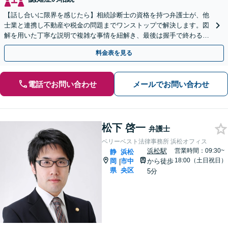
【話し合いに限界を感じたら】相続診断士の資格を持つ弁護士が、他
士業と連携し不動産や税金の問題までワンストップで解決します。図
解を用いた丁寧な説明で複雑な事情を紐解き、最後は握手で終わる円
満な解決へ導きます。初回相談は無料です。
料金表を見る
電話でお問い合わせ
メールでお問い合わせ
松下 啓一
弁護士
ベリーベスト法律事務所 浜松オフィス
浜松駅
営業時間：09:30~
静
浜松
18:00（土日祝日）
岡
市中
から徒歩
|
県
央区
5分