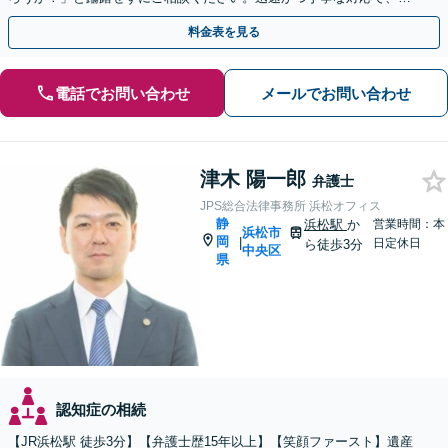
後の親族関係も考慮しながら進めます。
料金表を見る
電話でお問い合わせ
メールでお問い合わせ
津木 陽一郎
弁護士
JPS総合法律事務所 浜松オフィス
静
浜松駅
か
営業時間：本
浜松市
岡
|
日定休日
ら徒歩3分
中央区
県
認知症の相続
【JR浜松駅 徒歩3分】【弁護士歴15年以上】【笑顔ファースト】遺産