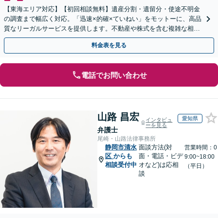
【東海エリア対応】【初回相談無料】遺産分割・遺留分・使途不明金
の調査まで幅広く対応。「迅速×的確×ていねい」をモットーに、高品
質なリーガルサービスを提供します。不動産や株式を含む複雑な相続
もお任せください【休日・夜間対応OK】
料金表を見る
電話でお問い合わせ
山路 昌宏
愛知県
インタビュ
ーを見る
弁護士
尾崎・山路法律事務所
静岡市清水
面談方法(対
営業時間：0
区
からも
面・電話・ビデ
9:00~18:00
相談受付中
オなど)は応相
（平日）
談