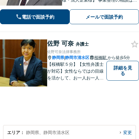
様・法人企業様】 事業整理の相談はお
任せください。離婚・親権・養育費・
不倫慰謝料・交通事故・借金・刑事事
電話で面談予約
メールで面談予約
件・賃貸トラブルなど身近な法律問題
はお気軽にご相談ください。
佐野 可奈
弁護士
佐野可奈法律事務所
静岡県
静岡市清水区
桜橋駅
から徒歩5分
|
【桜橋駅５分】【女性弁護士
詳細を見
が対応】女性ならではの目線
る
を活かして、お一人お一人の
ご相談に対して地道に誠実に
応え、依頼者様のお悩み解決
に尽力いたします。お話をじ
っくり聞かせていただきま
す。法律面・精神面の両方か
らサポートいたします。
エリア
静岡県、静岡市清水区
変更