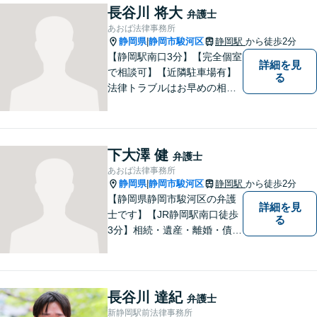
ください。
長谷川 将大
弁護士
あおば法律事務所
静岡県
静岡市駿河区
静岡駅
から徒歩2分
|
【静岡駅南口3分】【完全個室
詳細を見
で相談可】【近隣駐車場有】
る
法律トラブルはお早めの相談
が納得のいく解決への第一歩
です。ご相談にお越しくださ
った方々が、お話しやすい環
境を整えておりますのでぜひ
下大澤 健
弁護士
お気軽にご相談ください。
あおば法律事務所
静岡県
静岡市駿河区
静岡駅
から徒歩2分
|
【静岡県静岡市駿河区の弁護
詳細を見
士です】【JR静岡駅南口徒歩
る
3分】相続・遺産・離婚・債務
整理・交通事故・不動産取引
などの個人に関わる問題や契
約・商取引・債権回収・事業
整理など企業に関わる問題を
長谷川 達紀
弁護士
幅広く取り扱っております。
新静岡駅前法律事務所