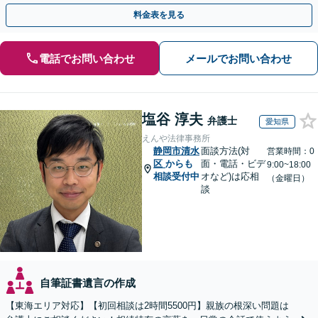
間・休日面談可】【完全個室・秘密厳守】
料金表を見る
電話でお問い合わせ
メールでお問い合わせ
塩谷 淳夫
弁護士
愛知県
えんや法律事務所
静岡市清水
面談方法(対
営業時間：0
区
からも
面・電話・ビデ
9:00~18:00
相談受付中
オなど)は応相
（金曜日）
談
自筆証書遺言の作成
【東海エリア対応】【初回相談は2時間5500円】親族の根深い問題は