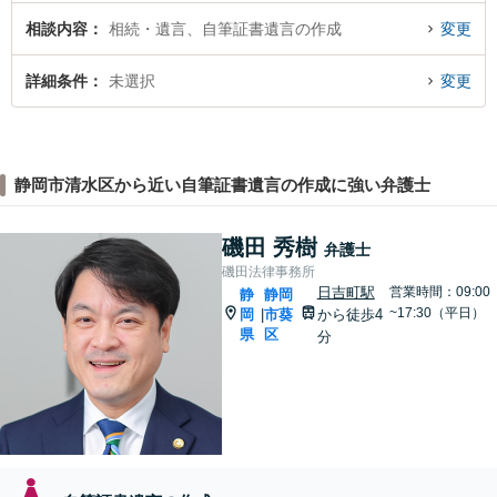
相談内容
相続・遺言、自筆証書遺言の作成
変更
詳細条件
未選択
変更
静岡市清水区から近い自筆証書遺言の作成に強い弁護士
磯田 秀樹
弁護士
磯田法律事務所
日吉町駅
営業時間：09:00
静
静岡
~17:30（平日）
岡
市葵
から徒歩4
|
県
区
分