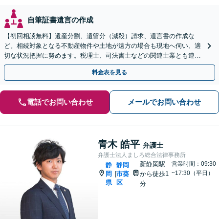
自筆証書遺言の作成
【初回相談無料】遺産分割、遺留分（減殺）請求、遺言書の作成な
ど。相続対象となる不動産物件や土地が遠方の場合も現地へ伺い、適
切な状況把握に努めます。税理士、司法書士などの関連士業とも連携
しワンストップで対応します【新静岡駅直結】
料金表を見る
電話でお問い合わせ
メールでお問い合わせ
青木 皓平
弁護士
弁護士法人ましろ総合法律事務所
新静岡駅
営業時間：09:30
静
静岡
~17:30（平日）
岡
市葵
から徒歩1
|
県
区
分