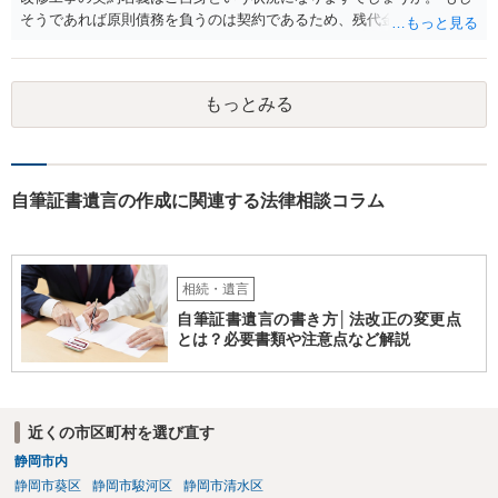
そうであれば原則債務を負うのは契約であるため、残代金を捻出して
もらうよう約束した男性に支払いをお願いするしかないように思われ
ます。 入籍した場合でも、原則契約者が単独で全ての債務を負うこと
には変わりがありません。 なかなか対応に難しい案件であり、公開の
もっとみる
場でアドバイスを行うのも限界があるように思われますので、資料等
を持参のうえ個別に弁護士に相談されることをお勧めします。
自筆証書遺言の作成に関連する法律相談コラム
相続・遺言
自筆証書遺言の書き方│法改正の変更点
とは？必要書類や注意点など解説
近くの市区町村を選び直す
静岡市内
静岡市葵区
静岡市駿河区
静岡市清水区