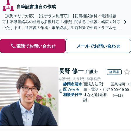
自筆証書遺言の作成
【東海エリア対応】【法テラス利用可】【初回相談無料／電話相談
可】不動産絡みの相続も多数対応！相続に関するご相談に幅広く対応
いたします。遺言書の作成・事業継承／生前対策で相続トラブルを回
避！【遺産分割の経験豊富】相続放棄／寄与分／財産調査など
電話でお問い合わせ
メールでお問い合わせ
長野 修一
弁護士
静岡県
弁護士法人長野法律事務所
静岡市清水
面談方法(対
営業時間：0
区
からも
面・電話・ビデ
9:00~19:00
相談受付中
オなど)は応相
（平日）
談