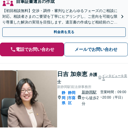
自筆証書遺言の作成
【初回相談無料】交渉・調停・審判などあらゆるフェーズのご相談に
対応。相談者さまのご要望を丁寧にヒアリングし、ご意向を可能な限
り尊重した解決の実現を目指します。遺言書の作成など相続前のご相
談もお任せください【完全個室で対応】
料金表を見る
電話でお問い合わせ
メールでお問い合わせ
日吉 加奈恵
弁護
インタビューを見
る
士
新静岡駅前法律事務所
新静岡駅
営業時間：09:00
静
静岡
~20:00（平日）
岡
市葵
から徒歩2
|
県
区
分