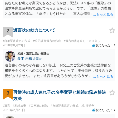
あなたのお考えが実現できるかどうかは、民法８９２条の「廃除」の
請求を家庭裁判所で認めてもらえるかどうか、です。「廃除」の理由
となる事実関係は、「虐待」をうけたか、「重大な侮辱」を受けた
か、推定相続人たる夫に「その他著しい非行」があったか否かです。
「廃除」は遺言でも可能です（民法８９３条）。 弁護士に具体的な事
情を話して相談して、「廃除」が可能か、実際に法律相談を受けるこ
2
遺言状の効力について
とをお勧めします。
#自筆証書遺言の作成
#公正証書遺言の作成
#遺言の書き直し・やり直し
2018年8月23日
役にたった
6
相続・遺言に強い弁護士
鈴木 崇裕
弁護士
遺言書そのものが存在しない以上，お父上のご兄弟の主張は法律的な
根拠を全く欠くものになります。 したがって，主張自体，取り合う必
要がありません。 また，遺言書があろうがなかろうが，お父上のご兄
弟と面会しなければならない義務はもともとありません。 峰岸先生の
ご回答にもありますが， 代理人弁護士をたてて，その弁護士から相手
方に対して， ・相続に関する主張は法的根拠がなく，一切応じないこ
3
再婚時の成人連れ子の名字変更と相続の悩み解決
と ・今後一切の連絡をしてこないでほしいこと ・連絡を継続してくる
方法
ようであれば警察への通報や法的措置も辞さないこと などを記載した
#遺言
#相続放棄
#口座凍結解除
#自筆証書遺言の作成
#財産分与
書面を発送してもらうことがよろしいように思います。
2021年2月21日
役にたった
7