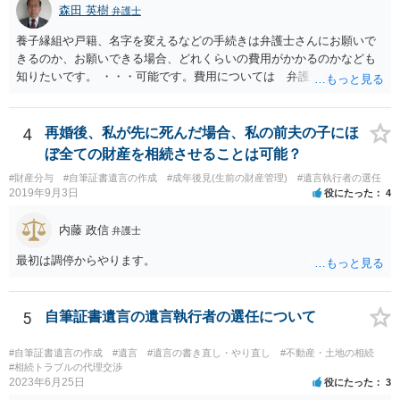
森田 英樹
弁護士
養子縁組や戸籍、名字を変えるなどの手続きは弁護士さんにお願いで
きるのか、お願いできる場合、どれくらいの費用がかかるのかなども
知りたいです。 ・・・可能です。費用については 弁護士と直接面談
の上 内容を確認し 協議の上個別に契約によって決まることになっ
ています。 やはり、成人した子のことまでごちゃごちゃ考えず、自分
の事だけ考えるべきなのでしょうか ・・・お子さんの事をまで含め良
4
再婚後、私が先に死んだ場合、私の前夫の子にほ
い解決案があればお悩みになるのは当然と言えば当然のことです。 彼
ぼ全ての財産を相続させることは可能？
と親子関係を結びたいと思っているが、名字は変えたくない・・・養
#財産分与
#自筆証書遺言の作成
#成年後見(生前の財産管理)
#遺言執行者の選任
子縁組の必要があり 氏も変更することになります。 しかし 彼は成人
2019年9月3日
役にたった
4
しているとは言え、自分の子と私の連れ子、全て平等にしたいと希
望。もちろん私もそうできればと思います。 ・・・婚姻前の契約 あ
内藤 政信
弁護士
るいは 遺言書などで その意思を実現する方法はあります。 弁護
士に相談してみてください。
最初は調停からやります。
5
自筆証書遺言の遺言執行者の選任について
#自筆証書遺言の作成
#遺言
#遺言の書き直し・やり直し
#不動産・土地の相続
#相続トラブルの代理交渉
2023年6月25日
役にたった
3