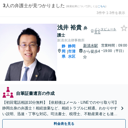
3
人の弁護士が見つかりました
(検索結果について詳しくは
こちら
)
3件中 1-3件を表示
浅井 裕貴
弁
インタビューを
見る
護士
新清水法律事務所
新清水駅
営業時間：09:00
静
静岡
~19:00（平日）
岡
市清
から徒歩4
|
県
水区
分
自筆証書遺言の作成
【初回電話相談10分無料】【依頼後はメール・LINEでのやり取り可】
静岡出身の弁護士！相続放棄など、相続トラブルに精通。わかりやす
い説明、迅速・丁寧な対応。司法書士、税理士、不動産業者とも連携
し、遺産相続をトータルサポート【完全個室相談】
料金表を見る