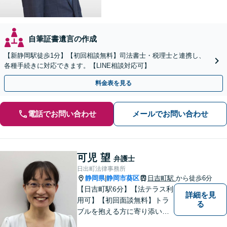
自筆証書遺言の作成
【新静岡駅徒歩1分】【初回相談無料】司法書士・税理士と連携し、
各種手続きに対応できます。【LINE相談対応可】
料金表を見る
電話でお問い合わせ
メールでお問い合わせ
可児 望
弁護士
日出町法律事務所
静岡県
静岡市葵区
日吉町駅
から徒歩6分
|
【日吉町駅6分】【法テラス利
詳細を見
用可】【初回面談無料】トラ
る
ブルを抱える方に寄り添い、
その方に合った法的サービス