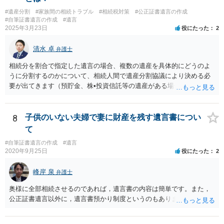
#遺産分割
#家族間の相続トラブル
#相続税対策
#公正証書遺言の作成
#自筆証書遺言の作成
#遺言
2025年3月23日
役にたった
2
清水 卓
弁護士
相続分を割合で指定した遺言の場合、複数の遺産を具体的にどうのよ
うに分割するのかについて、相続人間で遺産分割協議により決める必
要が出てきます（預貯金、株•投資信託等の遺産がある場合に、どの遺
産についても相続分の割合で分けるのか、預貯金はある相続人に、株•
投資信託は他の相続人にというような分け方をするのか等について
は、相続人間で遺産分割協議により決める必要があります）。
8
子供のいない夫婦で妻に財産を残す遺言書につい
て
#自筆証書遺言の作成
#遺言
2020年9月25日
役にたった
2
峰岸 泉
弁護士
奥様に全部相続させるのであれば，遺言書の内容は簡単です。また，
公正証書遺言以外に，遺言書預かり制度というのもあります。