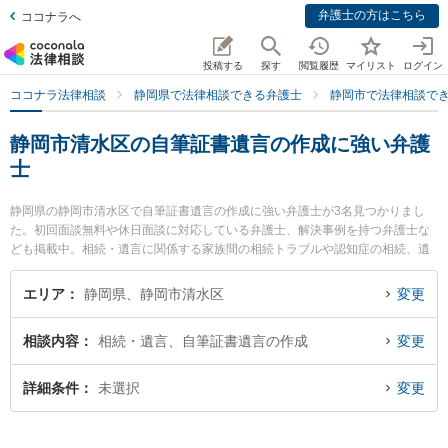
弁護士の方はこちら
ココナラへ
投稿する
探す
閲覧履歴
マイリスト
ログイン
ココナラ法律相談
静岡県で法律相談できる弁護士
静岡市で法律相談で
静岡市清水区の自筆証書遺言の作成に強い弁護
士
静岡県の静岡市清水区で自筆証書遺言の作成に強い弁護士が3名見つかりまし
た。初回面談無料や休日面談に対応している弁護士、解決事例を持つ弁護士な
ども掲載中。相続・遺言に関係する家族間の相続トラブルや認知症の相続、遺
産分割等の細かな分野での絞り込み検索もでき便利です。特に新清水法律事務
所の浅井 裕貴弁護士やミモザ法律事務所の北嶋 太郎弁護士、佐野可奈法律事務
エリア
静岡県、静岡市清水区
変更
所の佐野 可奈弁護士のプロフィール情報や弁護士費用、強みなどが注目されて
います。『静岡市清水区で土日や夜間に発生した自筆証書遺言の作成のトラブ
相談内容
相続・遺言、自筆証書遺言の作成
変更
ルを今すぐに弁護士に相談したい』『自筆証書遺言の作成のトラブル解決の実
績豊富な近くの弁護士を検索したい』『初回相談無料で自筆証書遺言の作成を
法律相談できる静岡市清水区内の弁護士に相談予約したい』などでお困りの相
詳細条件
未選択
変更
談者さんにおすすめです。