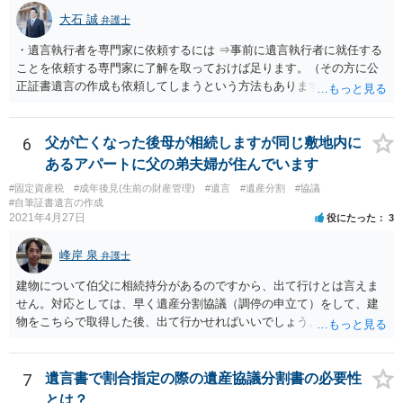
大石 誠
弁護士
・遺言執行者を専門家に依頼するには ⇒事前に遺言執行者に就任する
ことを依頼する専門家に了解を取っておけば足ります。（その方に公
正証書遺言の作成も依頼してしまうという方法もあります） 事前に了
解を取るだけであれば、契約は不要ですし、契約料を払う必要もあり
ません。 遺言執行者に就任し、遺言執行が完了したときの報酬だけ、
弁護士費用としてかかります。 ・亡くなった際に、法務局に預けた自
6
父が亡くなった後母が相続しますが同じ敷地内に
筆証書遺言の存在を親族がなかったものにされる可能性 ⇒自筆の遺言
あるアパートに父の弟夫婦が住んでいます
書を法務局に保管した場合、死亡後、法務局に遺言書の有無を照会す
#固定資産税
#成年後見(生前の財産管理)
#遺言
#遺産分割
#協議
ることになりますので、「法務局に預けた自筆証書遺言の存在を親族
#自筆証書遺言の作成
がなかったもの」にすることはできません。 存在をなかったものにす
2021年4月27日
役にたった
3
るというよりも、遺言の効力を争う（遺言は無効だ）と主張する場合
がありえますが、その予防方法は、遺言者と面談してみないと判断が
峰岸 泉
弁護士
難しいです。
建物について伯父に相続持分があるのですから、出て行けとは言えま
せん。対応としては、早く遺産分割協議（調停の申立て）をして、建
物をこちらで取得した後、出て行かせればいいでしょう。 建物の固定
資産税については、持分に応じた負担が考えられますが、時効にかか
っていない部分については請求すればいいと思います。 なお、家賃に
ついては、お父様自身が遺産分割手続をしなかったのですから、あき
7
遺言書で割合指定の際の遺産協議分割書の必要性
らめるしかないと思います。
とは？