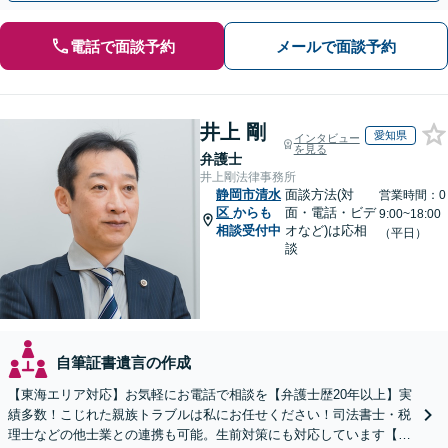
電話で面談予約
メールで面談予約
井上 剛
愛知県
インタビュー
を見る
弁護士
井上剛法律事務所
静岡市清水
面談方法(対
営業時間：0
区
からも
面・電話・ビデ
9:00~18:00
相談受付中
オなど)は応相
（平日）
談
自筆証書遺言の作成
【東海エリア対応】お気軽にお電話で相談を【弁護士歴20年以上】実
績多数！こじれた親族トラブルは私にお任せください！司法書士・税
理士などの他士業との連携も可能。生前対策にも対応しています【夜