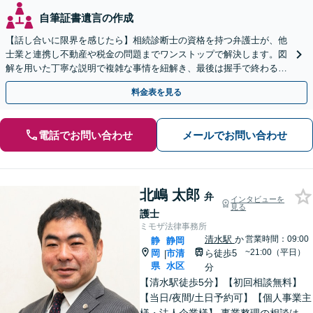
自筆証書遺言の作成
【話し合いに限界を感じたら】相続診断士の資格を持つ弁護士が、他
士業と連携し不動産や税金の問題までワンストップで解決します。図
解を用いた丁寧な説明で複雑な事情を紐解き、最後は握手で終わる円
満な解決へ導きます。【東海エリア・神奈川県対応】
料金表を見る
電話でお問い合わせ
メールでお問い合わせ
北嶋 太郎
弁
インタビューを
見る
護士
ミモザ法律事務所
清水駅
か
営業時間：09:00
静
静岡
~21:00（平日）
岡
市清
ら徒歩5
|
県
水区
分
【清水駅徒歩5分】【初回相談無料】
【当日/夜間/土日予約可】【個人事業主