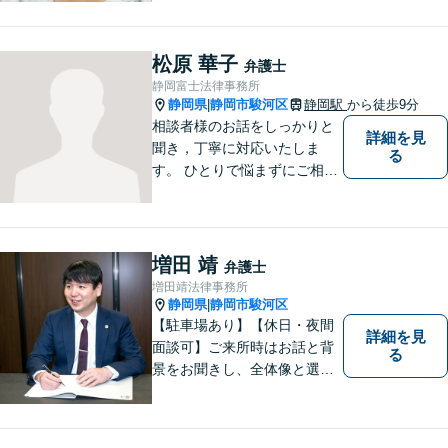
を提供します。お気軽にご相
談ください。
松原 華子
弁護士
静岡富士法律事務所
静岡県
静岡市駿河区
静岡駅
から徒歩9分
|
相談者様のお話をしっかりと
詳細を見
聞き，丁寧に対応いたしま
る
す。 ひとりで悩まずにご相談
ください。
増田 靖
弁護士
増田靖法律事務所
静岡県
静岡市駿河区
|
【駐車場あり】【休日・夜間
詳細を見
面談可】ご来所時はお話と背
る
景をお聞きし、全体像と選択
肢が見えた上で、ご本人が納
得いくようお伝えするよう努
めています。お気軽にご相談