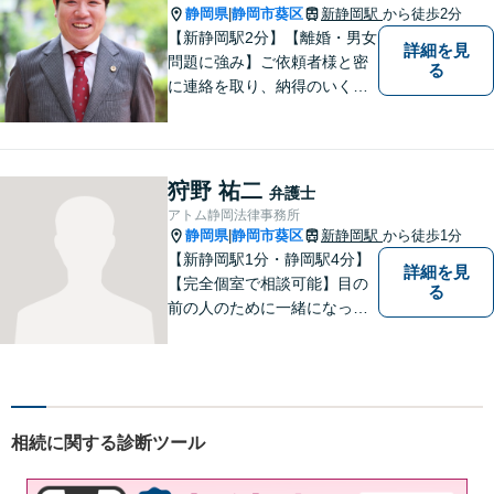
どうぞお気軽にご相談くださ
静岡県
静岡市葵区
新静岡駅
から徒歩2分
|
い。
【新静岡駅2分】【離婚・男女
詳細を見
問題に強み】ご依頼者様と密
る
に連絡を取り、納得のいく解
決へと導きます。法的トラブ
ルは非常に辛いものですの
で、精神面のサポートも積極
的に行っております。お困り
狩野 祐二
弁護士
でしたら、お気軽にご相談く
アトム静岡法律事務所
ださい！
静岡県
静岡市葵区
新静岡駅
から徒歩1分
|
【新静岡駅1分・静岡駅4分】
詳細を見
【完全個室で相談可能】目の
る
前の人のために一緒になって
考え、本気で活動することを
やりがいに日々の弁護士業務
に励んでいます。 依頼者様と
のコミュニケーションを尊重
し、常に最善を尽くすことを
相続に関する診断ツール
お約束します。 ぜひご相談く
ださい。