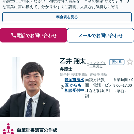
弁護士にご相談ください！相続特有の言葉を、日常の会話で使うよう
な言葉に言い換えて、分かりやすくご説明。大変なお気持ちに寄り添
い、納得できる解決を目指します
料金表を見る
電話でお問い合わせ
メールでお問い合わせ
乙井 翔太
愛知県
インタビュ
ーを見る
弁護士
旭合同法律事務所 豊橋事務所
静岡市清水
面談方法(対
営業時間：0
区
からも
面・電話・ビデ
9:00~17:00
相談受付中
オなど)は応相
（平日）
談
自筆証書遺言の作成