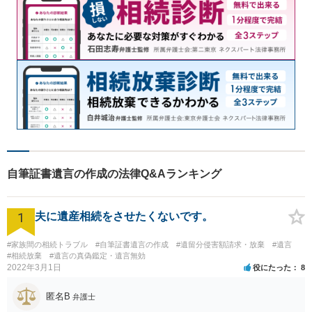
自筆証書遺言の作成の法律Q&Aランキング
1
夫に遺産相続をさせたくないです。
#家族間の相続トラブル
#自筆証書遺言の作成
#遺留分侵害額請求・放棄
#遺言
#相続放棄
#遺言の真偽鑑定・遺言無効
2022年3月1日
役にたった
8
匿名B
弁護士