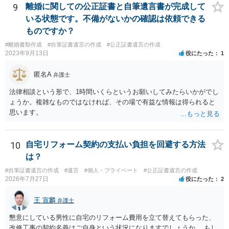
9
離婚に関しての公正証書と自筆遺言書が完成して
いる状態です。不備がないかの確認は依頼できる
ものですか？
#離婚書類作成
#自筆証書遺言の作成
#公正証書遺言の作成
2023年9月13日
役にたった
1
匿名A
弁護士
法律相談という形で、1時間いくらというお願いしてみたらいかがでし
ょうか。複雑なものではなければ、その場で有益な情報は得られると
思います。
10
自宅リフォーム契約の支払い負担を回避する方法
は？
#自筆証書遺言の作成
#遺言
#個人・プライベート
#公正証書遺言の作成
2026年7月27日
役にたった
2
王 宣麟
弁護士
懇意にしている男性に自宅のリフォーム費用を立て替えてもらった、
改修工事の契約名義はご自身という状況になりますでしょうか。 もし