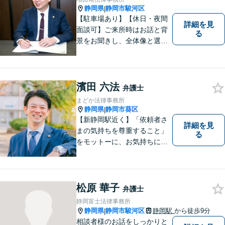
自信があります。
静岡県
静岡市駿河区
|
【駐車場あり】【休日・夜間
詳細を見
面談可】ご来所時はお話と背
る
景をお聞きし、全体像と選択
肢が見えた上で、ご本人が納
得いくようお伝えするよう努
めています。お気軽にご相談
ください。
濱田 六法
弁護士
まどか法律事務所
静岡県
静岡市葵区
|
【新静岡駅近く】「依頼者さ
詳細を見
まの気持ちを尊重すること」
る
をモットーに、お気持ちに寄
り添い対応いたします【離
婚・男女問題】離婚調停／養
育費／財産分与などのお悩み
ご相談ください【交通事故】
松原 華子
弁護士
豊富な経験と実績で早期に解
静岡富士法律事務所
決
静岡県
静岡市駿河区
静岡駅
から徒歩9分
|
相談者様のお話をしっかりと