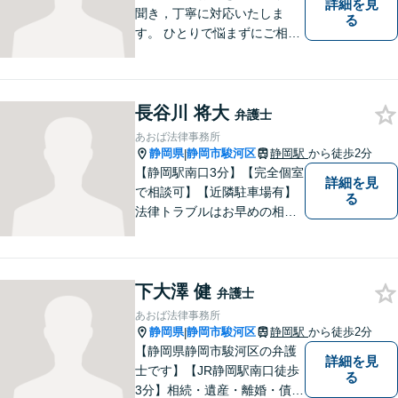
詳細を見
聞き，丁寧に対応いたしま
る
す。 ひとりで悩まずにご相談
ください。
長谷川 将大
弁護士
あおば法律事務所
静岡県
静岡市駿河区
静岡駅
から徒歩2分
|
【静岡駅南口3分】【完全個室
詳細を見
で相談可】【近隣駐車場有】
る
法律トラブルはお早めの相談
が納得のいく解決への第一歩
です。ご相談にお越しくださ
った方々が、お話しやすい環
下大澤 健
境を整えておりますのでぜひ
弁護士
お気軽にご相談ください。
あおば法律事務所
静岡県
静岡市駿河区
静岡駅
から徒歩2分
|
【静岡県静岡市駿河区の弁護
詳細を見
士です】【JR静岡駅南口徒歩
る
3分】相続・遺産・離婚・債務