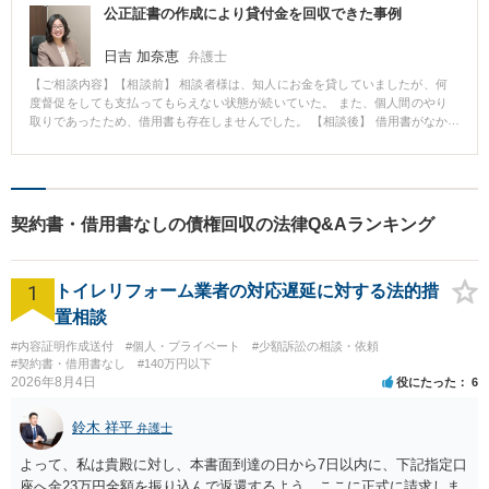
公正証書の作成により貸付金を回収できた事例
日吉 加奈恵
弁護士
【ご相談内容】【相談前】 相談者様は、知人にお金を貸していましたが、何
度督促をしても支払ってもらえない状態が続いていた。 また、個人間のやり
取りであったため、借用書も存在しませんでした。 【相談後】 借用書がなか
ったことから、まずは相手と連絡を取り、支払方法などを定めた公正証書を
作成した。 しかし、公正証書作成後も、支払がされなかった。 公正証書を債
務名義として預貯金を差押え、そこから貸付金を回収した。 【先生のコメン
ト】 知人間のお金の貸し借りなどで借用書がない場合、裁判となっても証拠
が乏しく、貸付の事実が認められない場合があります。 そのため、借用書が
契約書・借用書なしの債権回収の法律Q&Aランキング
ない事例では、まずは相手との間で借用書や公正証書を取り交わすことで、
証拠を確保することを検討すると良い場合があります。 その際に公正証書の
取り交わしができれば、強制執行も速やかに行えるため、回収がしやすくな
1
るというメリットがあります。
トイレリフォーム業者の対応遅延に対する法的措
置相談
#内容証明作成送付
#個人・プライベート
#少額訴訟の相談・依頼
#契約書・借用書なし
#140万円以下
2026年8月4日
役にたった
6
鈴木 祥平
弁護士
よって、私は貴殿に対し、本書面到達の日から7日以内に、下記指定口
座へ金23万円全額を振り込んで返還するよう、ここに正式に請求しま