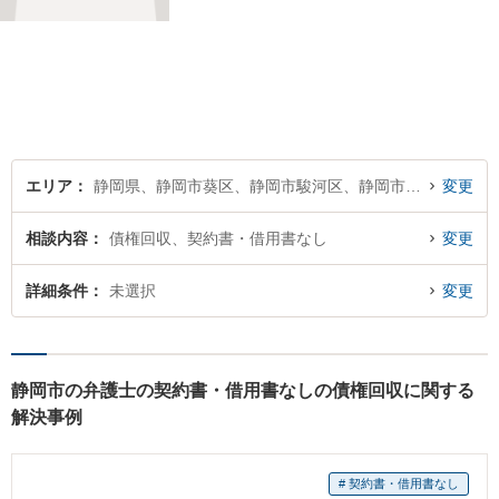
整理・交通事故・不動産取引
などの個人に関わる問題や契
約・商取引・債権回収・事業
整理など企業に関わる問題を
幅広く取り扱っております。
どうぞお気軽にご相談くださ
い。
エリア
静岡県、静岡市葵区、静岡市駿河区、静岡市清水区
変更
相談内容
債権回収、契約書・借用書なし
変更
詳細条件
未選択
変更
静岡市の弁護士の契約書・借用書なしの債権回収に関する
解決事例
# 契約書・借用書なし