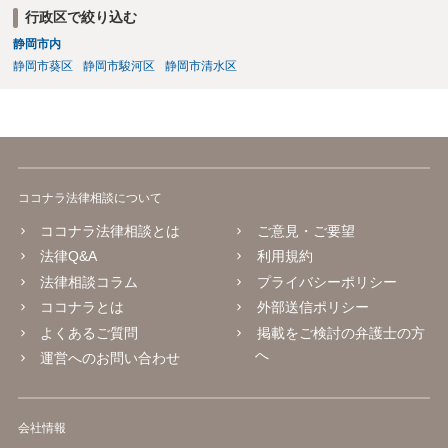
です。 分割拒否と一括請求の通知：PayPayのメッセージ等で「分割
行政区で絞り込む
払いには同意していないため、残額の一括払いを求める」旨を明確に
静岡市内
伝えます。 相手の本名・住所の確認：応じない場合に法的手段（少額
静岡市葵区
静岡市駿河区
静岡市清水区
訴訟など）をとるには、相手の身元が必要です。分からない場合は、
まず本名や住所の特定を進めてください。 相手が購入した高額商品
（Switch2等）の事実も踏まえ、応じない場合は法的措置を辞さない姿
勢で交渉に臨むのが現実的かと思います。
ココナラ法律相談について
ココナラ法律相談とは
ご意見・ご要望
法律Q&A
利用規約
法律相談コラム
プライバシーポリシー
ココナラとは
外部送信ポリシー
よくあるご質問
掲載をご検討の弁護士の方
へ
運営へのお問い合わせ
会社情報