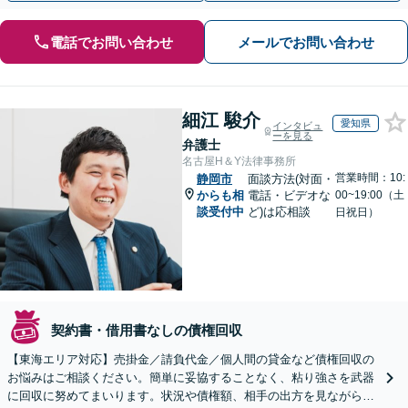
電話でお問い合わせ
メールでお問い合わせ
細江 駿介
愛知県
インタビュ
ーを見る
弁護士
名古屋H＆Y法律事務所
営業時間：10:
静岡市
面談方法(対面・
からも相
電話・ビデオな
00~19:00（土
談受付中
ど)は応相談
日祝日）
契約書・借用書なしの債権回収
【東海エリア対応】売掛金／請負代金／個人間の貸金など債権回収の
お悩みはご相談ください。簡単に妥協することなく、粘り強さを武器
に回収に努めてまいります。状況や債権額、相手の出方を見ながら、