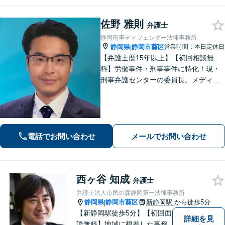
佐野 雅則
弁護士
静岡刑事ディフェンダー法律事務所
静岡県
静岡市葵区
営業時間：本日定休日
|
【弁護士歴15年以上】【初回相談無
料】労働事件・刑事事件に特化！現・
刑事弁護センターの委員長。メディア
掲載案件多数！豊富な経験を活かし早
期釈放を目指します【労働・雇用】依
頼者さま目線のサポートを心がけま
す。地域密着型の法律事務所
電話でお問い合わせ
メールでお問い合わせ
西ヶ谷 知成
弁護士
弁護士法人市民の森静岡第一法律事務所
静岡県
静岡市葵区
新静岡駅
から徒歩5分
|
【新静岡駅徒歩5分】【初回面
詳細を見
談無料】地域に根差した事務