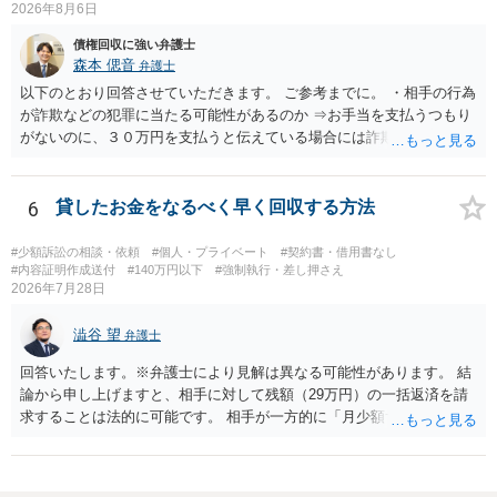
2026年8月6日
債権回収に強い弁護士
森本 偲音
弁護士
以下のとおり回答させていただきます。 ご参考までに。 ・相手の行為
が詐欺などの犯罪に当たる可能性があるのか ⇒お手当を支払うつもり
がないのに、３０万円を支払うと伝えている場合には詐欺罪に該当す
る可能性があります。 ・未払い金を回収するためにどのような法的手
段が取れるのか ⇒契約に基づく履行請求として３０万円を請求するこ
とが考えられますが、 パパ活の契約は、売春防止法に抵触する契約
6
貸したお金をなるべく早く回収する方法
であるため、公序良俗に反する契約として 民法上無効（民法９０
条）となるため、相手方に請求できない可能性が高いです。 ・相手の
#少額訴訟の相談・依頼
#個人・プライベート
#契約書・借用書なし
氏名や住所が分からない状態でも対応可能なのか ⇒訴訟等の裁判上の
#内容証明作成送付
#140万円以下
#強制執行・差し押さえ
2026年7月28日
手続を利用する場合には、原則として相手方の住所・氏名を把握して
いる必要があります。
澁谷 望
弁護士
回答いたします。※弁護士により見解は異なる可能性があります。 結
論から申し上げますと、相手に対して残額（29万円）の一括返済を請
求することは法的に可能です。 相手が一方的に「月少額ずつ返す」と
言ってきたとしても、あなたが同意していない以上、分割払いの合意
は成立していません。当初の返済期日も過ぎているため、一括返済を
求める権利があります。 具体的には、以下の手順で進めるのが効果的