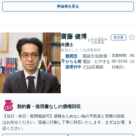
効果的な方法を臨機応変に対応いたします【土日祝対応可】
料金表を見る
齋藤 健博
東京都
インタビュ
ーを見る
弁護士
銀座さいとう法律事務所
営業時間：06:
静岡市
面談方法(対面・
からも相
電話・ビデオな
00~23:55（土
談受付中
ど)は応相談
日祝日）
契約書・借用書なしの債権回収
【当日・休日・夜間相談可】債権をためない為の予防策と実際の回収
はお任せください。迅速に行動し丁寧に対応いたします。まずはお電
話ください。