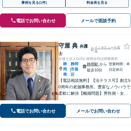
事例を見る(1件)
料金表を見る
電話でお問い合わせ
メールで面談予約
守屋 典
弁護
インタビューを見
る
士
弁護士法人GoDo 静岡合同法律事務所
静
静岡
静岡駅
から
営業時間：本
岡
市葵
|
日定休日
徒歩10分
県
区
【電話相談無料】【法テラス可】創立5
0周年の老舗事務所。豊富なノウハウで
柔軟に解決【離婚問題】男性側・女性
側どちらも対応可！離婚協議・調停、
慰謝料、養育費、面会交流など幅広く
電話でお問い合わせ
メールでお問い合わせ
対応【借金・債務整理】個人・法人と
もに相談可【静岡駅10分】