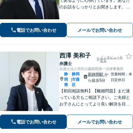
であるように心掛けています。あなた
のお話をしっかりとお聞きします。ト
ラブル解決に向けて全力であなたをサ
ポートします。お気軽にお問合せくだ
さい。
電話でお問い合わせ
メールでお問い合わせ
西澤 美和子
インタビューを
見る
弁護士
弁護士法人市民の森静岡第一法律事務所
静
静岡
新静岡駅
か
営業時間：本
岡
市葵
|
日定休日
ら徒歩5分
県
区
【初回相談無料】【離婚問題】まだ迷
っている方もご相談下さい。ご夫婦と
お子さんにとってより良い解決を目指
します。相続・交通事故・債務整理・
労働問題など、幅広いお悩みに対応し
電話でお問い合わせ
メールでお問い合わせ
ます。【静岡市／焼津市／島田市／藤
枝市エリア対応】