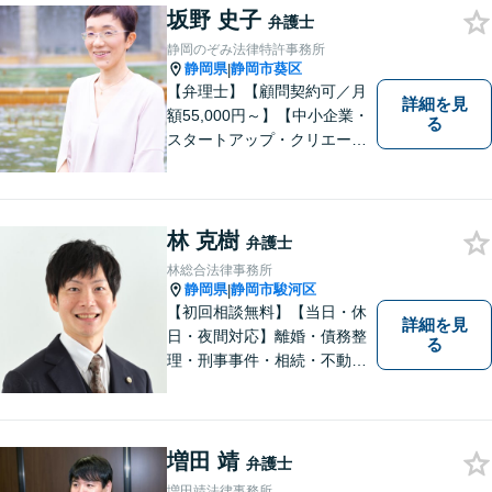
坂野 史子
的に行っております。お困り
弁護士
でしたら、お気軽にご相談く
静岡のぞみ法律特許事務所
ださい！
静岡県
静岡市葵区
|
【弁理士】【顧問契約可／月
詳細を見
額55,000円～】【中小企業・
る
スタートアップ・クリエータ
ー支援】契約書チェックや知
的財産権に関する企業法務サ
ポート。「特許、意匠、商
標、著作権、不正競争防止法
林 克樹
弁護士
の専門知識・経験豊富」「リ
林総合法律事務所
ーガルフォースの高精度契約
静岡県
静岡市駿河区
|
書チェック」
【初回相談無料】【当日・休
詳細を見
日・夜間対応】離婚・債務整
る
理・刑事事件・相続・不動産
問題・交通事故等、多数の解
決実績あり。お悩みに真摯に
向き合うことを心がけていま
す。法人・個人事業主の事業
増田 靖
弁護士
再建・債務整理の問題解決に
増田靖法律事務所