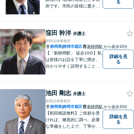
る
所です。市民の皆様に愛され
る事務所を目指しています。
【法テラス利用可能】【当日
／夜間／休日対応可能】お気
窪田 幹洋
軽にご連絡ください。
弁護士
静岡法律事務所
静岡県
静岡市葵区
新静岡駅
から徒歩10分
|
【「新静岡駅」 徒歩10分】私
詳細を見
は皆様のお話を丁寧に聞き、
る
分かりやすく説明することを
心がけています。 不安や疑問
を解消し、より良い紛争解決
に向けて全力でサポートしま
池田 剛志
す。 どんな些細なことでも結
弁護士
構ですので、お気軽にご相談
静岡法律事務所
ください。
静岡県
静岡市葵区
新静岡駅
から徒歩10分
|
【初回相談無料】ご依頼を受
詳細を見
ければ、徹底的に調べ、必要
る
な準備をした上で、丁寧かつ
誠実に事件に取り組むことを