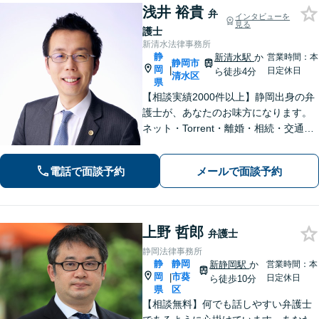
浅井 裕貴
弁
インタビューを
見る
護士
新清水法律事務所
静
新清水駅
か
営業時間：本
静岡市
岡
|
日定休日
ら徒歩4分
清水区
県
【相談実績2000件以上】静岡出身の弁
護士が、あなたのお味方になります。
ネット・Torrent・離婚・相続・交通事
故・刑事事件など、一人で悩まずご相
談ください。初回電話10分無料。全国
電話で面談予約
メールで面談予約
対応。親身なサポートをいたします。
【新清水駅5分】
上野 哲郎
弁護士
静岡法律事務所
静
静岡
新静岡駅
か
営業時間：本
岡
市葵
|
日定休日
ら徒歩10分
県
区
【相談無料】何でも話しやすい弁護士