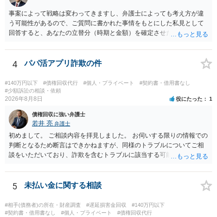
う。 何か本人を示す事実（振込先などの情報）から、相手の住所等の
事案によって戦略は変わってきますし、弁護士によっても考え方が違
情報を割り出していくしかないように思えます。 以上、ご参考まで。
う可能性があるので、ご質問に書かれた事情をもとにした私見として
回答すると、あなたの立替分（時期と金額）を確定させた上で、淡々
と訴訟提起する方がよい事案ではないかと思料します。支払督促だ
と、もし異議申立てがなされる可能性が高そうであれば時間の浪費
（通常訴訟へ移行する日数分空転する）になりますし、支払督促及び
4
パパ活アプリ詐欺の件
その異議後の通常訴訟は相手方の住所地が管轄裁判所になるため（特
に相手方が遠方である場合は）対応が面倒な場合があるからです。相
#140万円以下
#債権回収代行
#個人・プライベート
#契約書・借用書なし
手方の主張については、和解で減額を考慮すればよいと思います。 な
#少額訴訟の相談・依頼
2026年8月8日
役にたった
1
お、残念ながら、「連絡も返ってこず、返済の目処も立たずで精神的
ダメージが大きく」という理由では、慰謝料請求は通常は認められま
債権回収に強い弁護士
せん。
若井 亮
弁護士
初めまして。 ご相談内容を拝見しました。 お伺いする限りの情報での
判断となるため断言はできかねますが、同様のトラブルについてご相
談をいただいており、詐欺を含むトラブルに該当する可能性があるで
しょう。 返金の請求にあたっては、相手方の身元を特定する必要があ
ります。 お金を渡した方法が現金手渡しではなく、指定口座への振込
であるならば、相手方の身元を特定できる可能性もあるでしょう。 い
5
未払い金に関する相談
ずれにせよ、まずは速やかに最寄りの警察署に被害相談に行くことを
お勧めします。
#相手(債務者)の所在・財産調査
#遅延損害金回収
#140万円以下
#契約書・借用書なし
#個人・プライベート
#債権回収代行