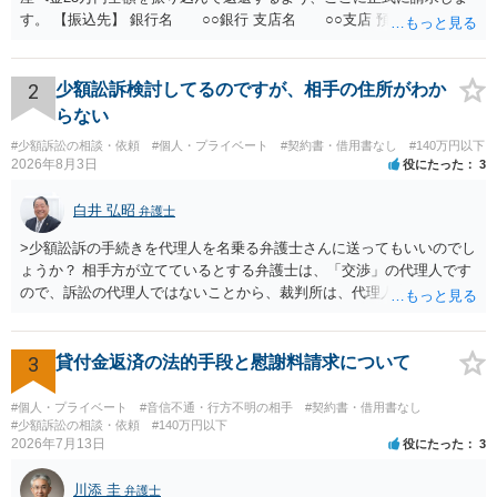
す。 【振込先】 銀行名 ○○銀行 支店名 ○○支店 預金種別 普通
口座番号 ○○○○○○○ 口座名義 ○○○○ 万一、上記期限までに返金がな
されない場合には、貴殿には任意に返金する意思がないものと判断
し、やむを得ず、返還金23万円及びこれに対する遅延損害金の支払い
2
少額訟訴検討してるのですが、相手の住所がわか
を求める民事訴訟、支払督促その他必要な法的手続を直ちに講じま
らない
す。 その際には、訴訟に要する費用その他法令上認められる金員につ
#少額訴訟の相談・依頼
#個人・プライベート
#契約書・借用書なし
#140万円以下
いても併せて請求する予定ですので、あらかじめ申し添えます。 本件
2026年8月3日
役にたった
3
は、貴殿自らが契約を解約したことによって生じた返還義務の履行を
求めるものにすぎません。貴殿の仕入先との取引関係や返金時期など
白井 弘昭
弁護士
の内部事情は、私に対する返還義務の発生や履行時期には何ら影響を
及ぼすものではありません。 これ以上、本件の解決を不必要に遅延さ
>少額訟訴の手続きを代理人を名乗る弁護士さんに送ってもいいのでし
せることなく、誠意をもって速やかに返金手続を履行されるよう、強
ょうか？ 相手方が立てているとする弁護士は、「交渉」の代理人です
く求めます。 以上
ので、訴訟の代理人ではないことから、裁判所は、代理人宛ての訴状
を受け取ることは無いと思われます。 なお、交渉段階で代理人が就い
ている場合は、相手方（被告）の住所で訴状を作成提出し、裁判所に
代理人が就いていたことを知らせると（訴状の記載内容から明らかな
3
貸付金返済の法的手段と慰謝料請求について
場合も）、裁判所が当該代理人弁護士に事前連絡し、引き続き訴訟も
受任するかを聞いたうえで、受任の意志が明らかになったところで、
#個人・プライベート
#音信不通・行方不明の相手
#契約書・借用書なし
直接被告に送達するのではなく、代理人に訴状の受領を促すこともあ
#少額訴訟の相談・依頼
#140万円以下
2026年7月13日
役にたった
3
ります。 ラインのやり取りでしか証拠がないと、実際の本人性が明ら
かではありません。もちろん弁護士（２０万円の請求で代理人弁護士
川添 圭
に委任するかも疑わしいのですが）も住所は明らかにしないでしょ
弁護士