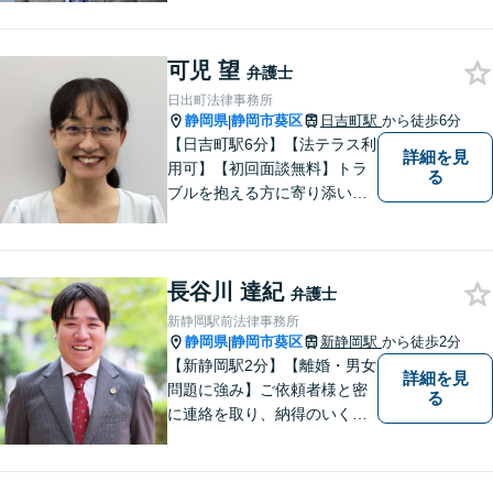
心がけています。特に、医療
事故、労災事故、交通事故等
可児 望
の損害賠償請求事件、相続・
弁護士
離婚、破産・個人再生等は、
日出町法律事務所
私が力を注ぎ、得意としてい
静岡県
静岡市葵区
日吉町駅
から徒歩6分
|
る分野です。
【日吉町駅6分】【法テラス利
詳細を見
用可】【初回面談無料】トラ
る
ブルを抱える方に寄り添い、
その方に合った法的サービス
を提供します。お気軽にご相
談ください。
長谷川 達紀
弁護士
新静岡駅前法律事務所
静岡県
静岡市葵区
新静岡駅
から徒歩2分
|
【新静岡駅2分】【離婚・男女
詳細を見
問題に強み】ご依頼者様と密
る
に連絡を取り、納得のいく解
決へと導きます。法的トラブ
ルは非常に辛いものですの
で、精神面のサポートも積極