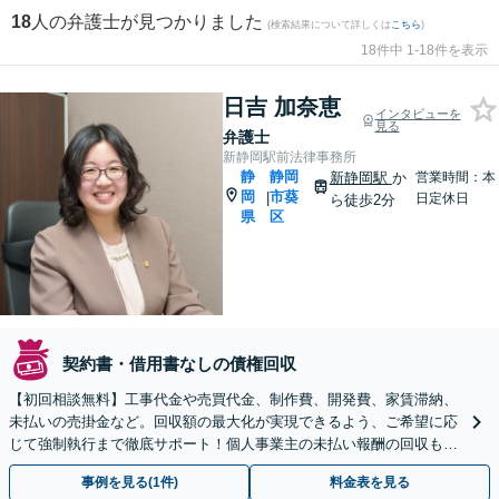
18
人の弁護士が見つかりました
(検索結果について詳しくは
こちら
)
18件中 1-18件を表示
日吉 加奈恵
インタビューを
見る
弁護士
新静岡駅前法律事務所
静
静岡
新静岡駅
か
営業時間：本
岡
市葵
|
日定休日
ら徒歩2分
県
区
契約書・借用書なしの債権回収
【初回相談無料】工事代金や売買代金、制作費、開発費、家賃滞納、
未払いの売掛金など。回収額の最大化が実現できるよう、ご希望に応
じて強制執行まで徹底サポート！個人事業主の未払い報酬の回収もお
任せください【新静岡駅直結】【夜間・休日相談OK】
事例を見る(1件)
料金表を見る