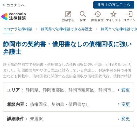
弁護士の方はこちら
ココナラへ
投稿する
探す
閲覧履歴
マイリスト
ログイン
ココナラ法律相談
静岡県で法律相談できる弁護士
静岡市で法律相談で
静岡市の契約書・借用書なしの債権回収に強い
弁護士
静岡県の静岡市で契約書・借用書なしの債権回収に強い弁護士が18名見つかり
ました。初回面談無料や休日面談に対応している弁護士、解決事例を持つ弁護
士なども掲載中。債権回収に関係する売掛金回収や債権回収代行、債権の時効
中断等の細かな分野での絞り込み検索もでき便利です。特に新静岡駅前法律事
務所の日吉 加奈恵弁護士や弁護士法人GoDo 静岡合同法律事務所の守屋 典弁護
エリア
静岡県、静岡市葵区、静岡市駿河区、静岡市清水区
変更
士、新清水法律事務所の浅井 裕貴弁護士のプロフィール情報や弁護士費用、強
みなどが注目されています。『静岡市で土日や夜間に発生した契約書・借用書
相談内容
債権回収、契約書・借用書なし
変更
なしの債権回収のトラブルを今すぐに弁護士に相談したい』『契約書・借用書
なしの債権回収のトラブル解決の実績豊富な近くの弁護士を検索したい』『初
回相談無料で契約書・借用書なしの債権回収を法律相談できる静岡市内の弁護
詳細条件
未選択
変更
士に相談予約したい』などでお困りの相談者さんにおすすめです。