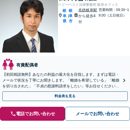
ベリーベスト法律事務所 岐阜オフィス
名鉄岐阜駅
営業時間：09:30~1
岐
岐
8:00（土日祝日）
阜
阜
から徒歩4
|
県
市
分
有責配偶者
【初回相談無料】あなたの利益の最大化を目指します。まずは電話・
メールで状況を丁寧にお聞きします。「離婚を希望している」「離婚
を切り出された」「不貞の慰謝料請求をしたい」等お任せください。
【リーズナブルな料金設定】
料金表を見る
電話でお問い合わせ
メールでお問い合わせ