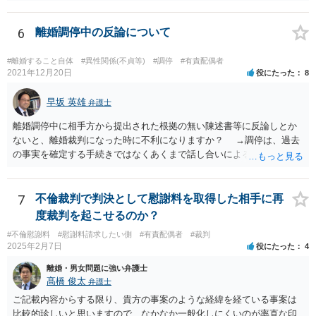
張がなされて場合に離婚原因は不倫ではなく、夫の育児拒否だという
主張は考えられます。 養育費なども含めて一度弁護士に相談すること
を勧めます。
6
離婚調停中の反論について
#離婚すること自体
#異性関係(不貞等)
#調停
#有責配偶者
2021年12月20日
役にたった
8
早坂 英雄
弁護士
離婚調停中に相手方から提出された根拠の無い陳述書等に反論しとか
ないと、離婚裁判になった時に不利になりますか？ →調停は、過去
の事実を確定する手続きではなくあくまで話し合いによる合意を目指
す手続きですので、反論の陳述書を出すことが必須というわけではあ
りません（口頭での説明でも十分だと思います）。但し、調停委員が
反論の陳述書を提出するように求めているときは別です。 また、反
7
不倫裁判で判決として慰謝料を取得した相手に再
論しないからと言って直ちに離婚訴訟で不利になることはないと思い
度裁判を起こせるのか？
ます（離婚訴訟では反論が必要になってくると思いますが、調停段階
#不倫慰謝料
#慰謝料請求したい側
#有責配偶者
#裁判
からこちらの言い分や手の内を知らせることに余り意味はないように
2025年2月7日
役にたった
4
思います。）。
離婚・男女問題に強い弁護士
髙橋 俊太
弁護士
ご記載内容からする限り、貴方の事案のような経緯を経ている事案は
比較的珍しいと思いますので、なかなか一般化しにくいのが率直な印