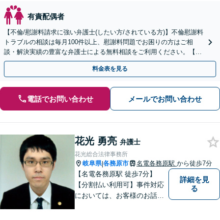
有責配偶者
【不倫/慰謝料請求に強い弁護士(したい方/されている方)】不倫慰謝料
トラブルの相談は毎月100件以上、慰謝料問題でお困りの方はご相
談・解決実績の豊富な弁護士による無料相談をご利用ください。【不
倫相談は初回0円】【全国対応】
料金表を見る
電話でお問い合わせ
メールでお問い合わせ
花光 勇亮
弁護士
花光総合法律事務所
岐阜県
各務原市
名電各務原駅
から徒歩7分
|
【名電各務原駅 徒歩7分】
詳細を見
【分割払い利用可】事件対応
る
においては、お客様のお話を
丁寧に聞くこと・お客様が疑
問を抱えたままにならないよ