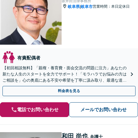
坂井田法律事務所
岐阜県
岐阜市
営業時間：本日定休日
|
有責配偶者
【初回相談無料】「親権・養育費・面会交流の問題に注力」あなたの
新たな人生のスタートを全力でサポート！「モラハラでお悩みの方は
ご相談を」心の奥底にある不安や希望を丁寧に汲み取り、最適な道筋
を一緒に見出します【WEB面談対応】【出張相談可】
料金表を見る
電話でお問い合わせ
メールでお問い合わせ
和田 尚也
弁護士