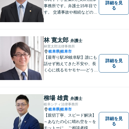
詳細を見
事務所です。弁護士15年目で
る
す。 交通事故や相続などの相
談料は、初回無料です。 交通
事故などの民事事件や、相続
などの家事事件を解決してき
ました。特に交通事故では多
林 寛太郎
弁護士
くの後遺障害事故や死亡事故
林寛太郎法律事務所
を解決してきました。
岐阜県
岐阜市
|
【最寄り駅JR岐阜駅】誰にも
詳細を見
話せず抱えてきた不安や、長
る
く心に残るモヤモヤ──どうぞ
安心してお聞かせください。
あなたの想いに丁寧に寄り添
いながら、これからの一歩を
一緒に見つけていきます。
柳場 雄貴
弁護士
【丁寧なヒアリング】【地域
岐阜シティ法律事務所
密着型の法律事務所】
岐阜県
岐阜市
|
【親切丁寧、スピード解決】
詳細を見
～あなたの心に晴れ空を～を
る
モットーに、ご相談者様、依