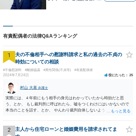
頼者様の良きリーガルパート
ナーになれるよう責任を持っ
てサポートさせて頂きます。
お気軽にご相談下さい。
有責配偶者の法律Q&Aランキング
1
夫の不倫相手への慰謝料請求と私の過去の不貞の
時効についての相談
#不倫慰謝料
#離婚協議
#異性関係(不貞等)
#有責配偶者
2024年7月24日
役にたった
25
村山 大基
弁護士
実際には、４年前にもう相手の身元はわかっていたから時効だと思
う、とか、 もし裁判所に呼ばれたら、嘘をつくわけにはいかないので
本当のことを話す、とか、 やんわり裁判自体しないように説得するの
がいいと思います。
2
主人から住宅ローンと婚姻費用を請求されてま