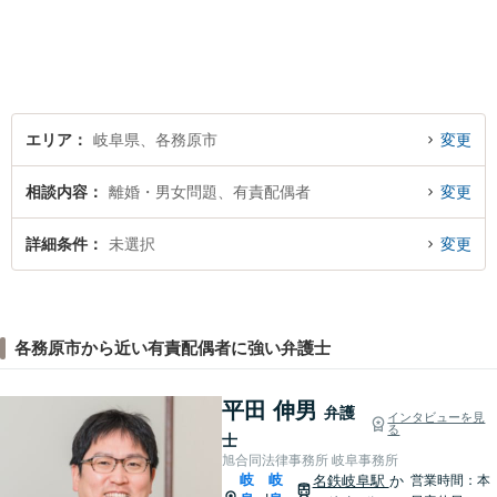
う分かりやすく丁寧に説明す
ることを心がけています。
エリア
岐阜県、各務原市
変更
相談内容
離婚・男女問題、有責配偶者
変更
詳細条件
未選択
変更
各務原市から近い有責配偶者に強い弁護士
平田 伸男
弁護
インタビューを見
る
士
旭合同法律事務所 岐阜事務所
岐
岐
名鉄岐阜駅
か
営業時間：本