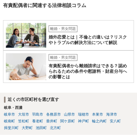
有責配偶者に関連する法律相談コラム
離婚・男女問題
婚外恋愛とは｜不倫との違いは？リスク
やトラブルの解決方法について解説
離婚・男女問題
有責配偶者から離婚請求はできる？認め
られるための条件や慰謝料・財産分与へ
の影響とは
近くの市区町村を選び直す
岐阜・西濃
岐阜市
大垣市
羽島市
各務原市
山県市
瑞穂市
本巣市
海津市
岐南町
笠松町
養老町
垂井町
関ケ原町
神戸町
輪之内町
安八町
揖斐川町
大野町
池田町
北方町