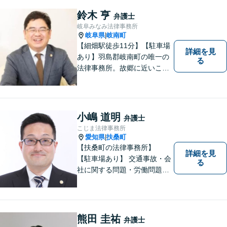
鈴木 亨
弁護士
岐阜みなみ法律事務所
岐阜県
岐南町
|
【細畑駅徒歩11分】【駐車場
詳細を見
あり】羽島郡岐南町の唯一の
る
法律事務所。故郷に近いこの
町で、お困りの方の未来を明
るいものにすべく、誠心誠意
弁護をいたします。依頼者と
弁護士という垣根を超えて、
小嶋 道明
弁護士
良きパートナーとして貢献し
こじま法律事務所
ます。【会社勤務経験あり】
愛知県
扶桑町
|
【扶桑町の法律事務所】
詳細を見
【駐車場あり】 交通事故・会
る
社に関する問題・労働問題・
離婚・相続・刑事事件に力を
入れています。
熊田 圭祐
弁護士