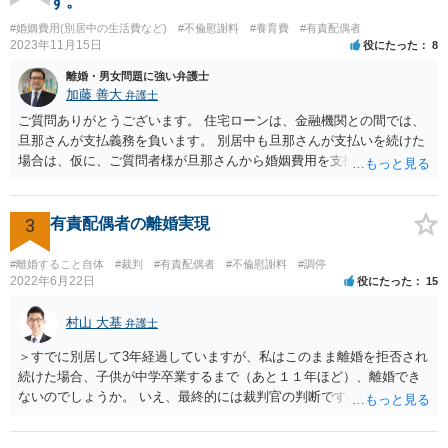
す。
#婚姻費用(別居中の生活費など)
#不倫慰謝料
#養育費
#有責配偶者
2023年11月15日
役にたった
8
離婚・男女問題に強い弁護士
加藤 善大
弁護士
ご質問ありがとうございます。 住宅ローンは、金融機関との間では、
旦那さんが支払義務を負います。 別居中も旦那さんが支払いを続けた
場合は、仮に、ご質問者様が旦那さんから婚姻費用を支払ってもらう
場合の本来の婚姻費用から、 旦那さんが支払っている住宅ローンの一
部の額を引いた額が婚姻費用として支払われることになることが多い
です。 また、離婚をする際の財産分与において考慮されることもあり
3
有責配偶者の離婚実現
ます。 他方、旦那さんが住宅ローンを支払わなくなってしまう場合が
あります。 その場合に、ご質問者様が、その後もご自宅に住み続けた
#離婚すること自体
#裁判
#有責配偶者
#不倫慰謝料
#調停
い場合は、実質的にご質問者様が住宅ローンをお支払になる必要が出
2022年6月22日
役にたった
15
てくる可能性があります。 もし支払わない場合は、抵当権の実行とし
て、強制的にご自宅が売却されてしまう可能性があるからです。 可能
村山 大基
弁護士
であれば、婚姻費用の額、親権を取得するために現時点でしておくべ
＞すでに別居して3年経過していますが、私はこのまま離婚を拒否され
きこと等も含め、お近くの弁護士に直接相談して、アドバイス等を求
続けた場合、子供が中学卒業するまで（あと１１年ほど）、離婚でき
めることをお勧めします。
ないのでしょうか。 いえ、最終的には裁判官の判断ですが、現時点で
すでに同居期間の３倍以上別居していますし、 中学卒業するまで絶対
に離婚できない、ということもないと思います。 すでに依頼されてい