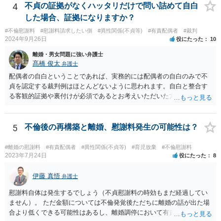
るということですし、例えば離婚後の養育費額について譲歩するなど
4
不貞の証拠がなくハッタリだけで問い詰めて自白
離婚の条件含めて、考えておられる通り打診してみると良いと思いま
した場合、証拠になりますか？
す。 また、調停で第三者を介して再度協議してみる、ということも考
#不倫慰謝料
#慰謝料請求したい側
#異性関係(不貞等)
#有責配偶者
#裁判
えられます。
2024年9月26日
役にたった
10
離婚・男女問題に強い弁護士
髙橋 俊太
弁護士
配偶者の自白ということであれば、実務的には配偶者の自白のみで不
貞を認定する裁判例はほとんどないように思われます。自白と整合す
る客観的証拠や裏付けが必須であるとお考えいただいた方がよいでし
ょう。
5
不倫後の再構築と離婚、慰謝料発生の可能性は？
#離婚の慰謝料
#有責配偶者
#異性関係(不貞等)
#育児放棄
#不倫慰謝料
2023年7月24日
役にたった
8
伊藤 真悟
弁護士
慰謝料自体は発生するでしょう（不貞慰謝料の時効もまだ経過してい
ません）。 ただ金額については不倫発覚後ただちに離婚の話が出た場
合より低くできる可能性はあるし、離婚調停において有責配偶者の主