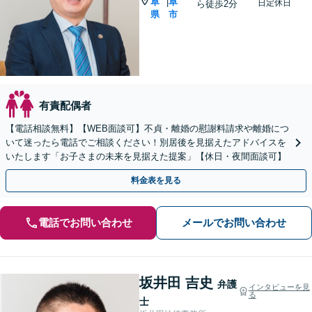
阜
阜
|
日定休日
ら徒歩2分
県
市
有責配偶者
【電話相談無料】【WEB面談可】不貞・離婚の慰謝料請求や離婚につ
いて迷ったら電話でご相談ください！別居後を見据えたアドバイスを
いたします「お子さまの未来を見据えた提案」【休日・夜間面談可】
料金表を見る
電話でお問い合わせ
メールでお問い合わせ
坂井田 吉史
弁護
インタビューを見
る
士