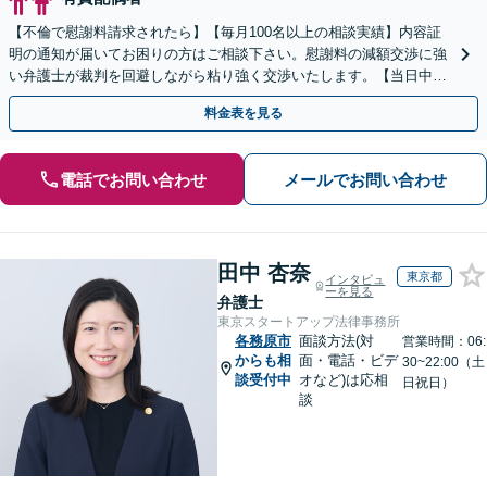
【不倫で慰謝料請求されたら】【毎月100名以上の相談実績】内容証
明の通知が届いてお困りの方はご相談下さい。慰謝料の減額交渉に強
い弁護士が裁判を回避しながら粘り強く交渉いたします。【当日中の
相談可(予約制)】【全国対応】
料金表を見る
電話でお問い合わせ
メールでお問い合わせ
田中 杏奈
東京都
インタビュ
ーを見る
弁護士
東京スタートアップ法律事務所
各務原市
面談方法(対
営業時間：06:
からも相
面・電話・ビデ
30~22:00（土
談受付中
オなど)は応相
日祝日）
談