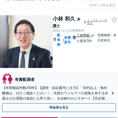
2件中 1-2件を表示
小林 和久
弁
インタビューを
見る
護士
清流のまち法律事務所
岐
三柿野駅
か
営業時間：本
各務
阜
|
日定休日
ら徒歩3分
原市
県
有責配偶者
【年間相談件数200件】【調停・訴訟案件に注力】「40代以上・熟年
離婚は、ぜひご相談ください！」夫婦カウンセラーの資格を有する弁
護士が心理面の負担にも寄り添い、きめ細やかにサポート【完全個室
対応】【子連れ相談可】【夜間相談可（要相談）】
料金表を見る