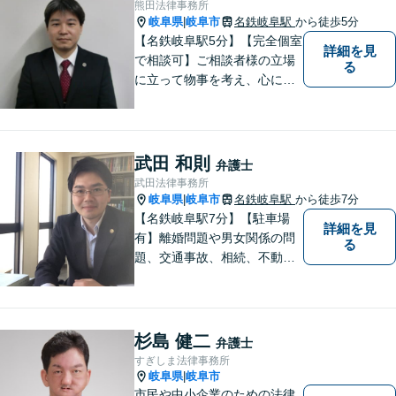
熊田法律事務所
岐阜県
岐阜市
名鉄岐阜駅
から徒歩5分
|
【名鉄岐阜駅5分】【完全個室
詳細を見
で相談可】ご相談者様の立場
る
に立って物事を考え、心に寄
り添って解決に導くことを大
切にしています。法律問題は
お早めの相談が納得のいく解
決への第一歩です。小さな問
武田 和則
弁護士
題から大きな問題まで、お気
武田法律事務所
軽にご相談ください。
岐阜県
岐阜市
名鉄岐阜駅
から徒歩7分
|
【名鉄岐阜駅7分】【駐車場
詳細を見
有】離婚問題や男女関係の問
る
題、交通事故、相続、不動
産、中小企業法務など幅広い
ご相談に対応しています。事
件に対してはまじめに、依頼
者に対しては誠実に接するこ
杉島 健二
弁護士
とを常に心掛けています。ど
すぎしま法律事務所
うぞお気軽にお問合せくださ
岐阜県
岐阜市
|
い。
市民や中小企業のための法律