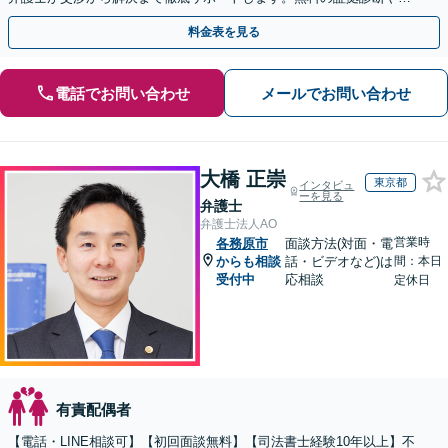
手金の返還保証もありますので安心してご相談ください。
料金表を見る
電話でお問い合わせ
メールでお問い合わせ
大橋 正崇
東京都
インタビュ
ーを見る
弁護士
弁護士法人AO
営業時
各務原市
面談方法(対面・電
からも相談
話・ビデオなど)は
間：本日
受付中
応相談
定休日
有責配偶者
【電話・LINE相談可】【初回面談無料】【司法書士経験10年以上】不