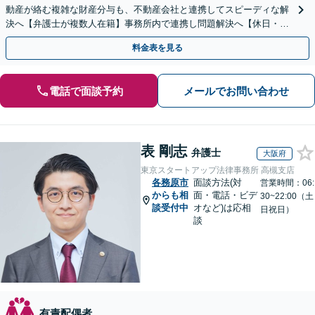
動産が絡む複雑な財産分与も、不動産会社と連携してスピーディな解
決へ【弁護士が複数人在籍】事務所内で連携し問題解決へ【休日・夜
間面談可】【子連れ相談可】【虎ノ門駅1分】
料金表を見る
電話で面談予約
メールでお問い合わせ
表 剛志
弁護士
大阪府
東京スタートアップ法律事務所 高槻支店
各務原市
面談方法(対
営業時間：06:
からも相
面・電話・ビデ
30~22:00（土
談受付中
オなど)は応相
日祝日）
談
有責配偶者