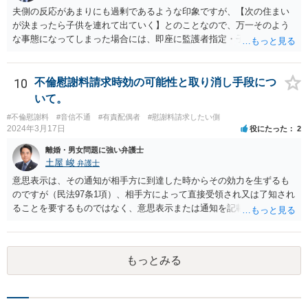
夫側の反応があまりにも過剰であるような印象ですが、【次の住まい
が決まったら子供を連れて出ていく】とのことなので、万一そのよう
な事態になってしまった場合には、即座に監護者指定・子の引渡しの
手続をとる必要がありますので、事前に心構えはしておいた方がよい
でしょう。 親権者や監護者の指定が争いになる場合、現在の実務では
「主たる監護者が父母いずれか」という基準で判断されます。具体的
10
不倫慰謝料請求時効の可能性と取り消し手段につ
には、子が生まれてから現在に至るまで、産休・育休取得の有無、子
いて。
の衣食住の世話、子の傷病時の看病等、保育園や習い事への対応など
#不倫慰謝料
#音信不通
#有責配偶者
#慰謝料請求したい側
に関する具体的（中心的）監護実績をもとにして、他方配偶者と比較
2024年3月17日
役にたった
2
して、自分が主として子を監護してきた者であるかどうかが重要にな
ります。【子供の監護は平日休日含めて8割私です。】ということでは
離婚・男女問題に強い弁護士
あるのですが、上記のとおり、様々な具体的な事情を踏まえて検討す
土屋 峻
弁護士
る必要があるので、最寄りの弁護士などに個別に相談することをお勧
意思表示は、その通知が相手方に到達した時からその効力を生ずるも
めいたします。
のですが（民法97条1項）、相手方によって直接受領され又は了知され
ることを要するものではなく、意思表示または通知を記載した書面
が、相手方のいわゆる支配圏内に置かれることをもって足りると考え
られます（最判昭和43年12月17日）。したがって、相手方の支配圏内
に入っていれば（郵便受けに投函するなど。実際には配達証明などを
もっとみる
つけたほうがよいでしょう。）、時効の完成猶予の効果を享受できる
と考えます。 その結果、催告の時効完成猶予期間の6か月の間に訴訟
提起をすることで請求が可能となります。