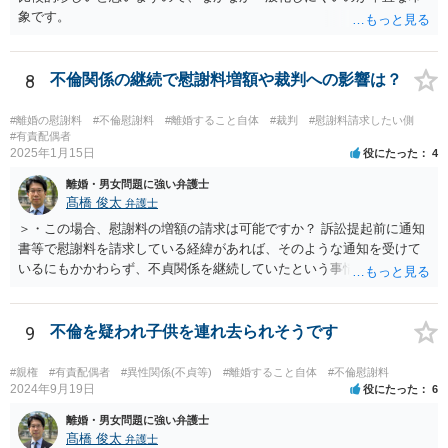
象です。
8
不倫関係の継続で慰謝料増額や裁判への影響は？
#離婚の慰謝料
#不倫慰謝料
#離婚すること自体
#裁判
#慰謝料請求したい側
#有責配偶者
2025年1月15日
役にたった
4
離婚・男女問題に強い弁護士
髙橋 俊太
弁護士
＞・この場合、慰謝料の増額の請求は可能ですか？ 訴訟提起前に通知
書等で慰謝料を請求している経緯があれば、そのような通知を受けて
いるにもかかわらず、不貞関係を継続していたという事情は悪質性を
基礎付けるものであり、増額事由になり得ます。そのような判断をし
ている裁判例もありますので、担当弁護士に確認してみるとよいでし
ょう。 ＞・この事実が何か今回の裁判に影響することはあるのでしょ
9
不倫を疑われ子供を連れ去られそうです
うか？ 提訴時に請求している慰謝料額がいくらであるかにもよります
が、不貞が継続している事実自体は、上記のとおり増額事由になり得
#親権
#有責配偶者
#異性関係(不貞等)
#離婚すること自体
#不倫慰謝料
るので、請求を拡張するか、現状の請求額が認容されやすいように今
2024年9月19日
役にたった
6
後の攻防で主張立証していくことになるでしょう。方針について、担
離婚・男女問題に強い弁護士
当弁護士とよく相談してみるとよいと思います。
髙橋 俊太
弁護士