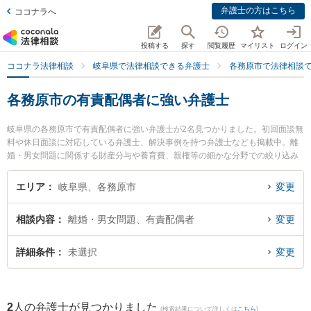
弁護士の方はこちら
ココナラへ
投稿する
探す
閲覧履歴
マイリスト
ログイン
ココナラ法律相談
岐阜県で法律相談できる弁護士
各務原市で法律相談
各務原市の有責配偶者に強い弁護士
岐阜県の各務原市で有責配偶者に強い弁護士が2名見つかりました。初回面談無
料や休日面談に対応している弁護士、解決事例を持つ弁護士なども掲載中。離
婚・男女問題に関係する財産分与や養育費、親権等の細かな分野での絞り込み
検索もでき便利です。特に清流のまち法律事務所の小林 和久弁護士や花光総合
法律事務所の花光 勇亮弁護士のプロフィール情報や弁護士費用、強みなどが注
エリア
岐阜県、各務原市
変更
目されています。『各務原市で土日や夜間に発生した有責配偶者のトラブルを
今すぐに弁護士に相談したい』『有責配偶者のトラブル解決の実績豊富な近く
相談内容
離婚・男女問題、有責配偶者
変更
の弁護士を検索したい』『初回相談無料で有責配偶者を法律相談できる各務原
市内の弁護士に相談予約したい』などでお困りの相談者さんにおすすめです。
詳細条件
未選択
変更
2
人の弁護士が見つかりました
(検索結果について詳しくは
こちら
)