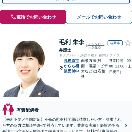
電話でお問い合わせ
メールでお問い合わせ
毛利 朱李
福岡県
インタビュ
ーを見る
弁護士
ネクスパート法律事務所 福岡オフィス
各務原市
面談方法(対
営業時間：09:
からも相
面・電話・ビデ
00~21:00（土
談受付中
オなど)は応相
日祝日）
談
有責配偶者
【来所不要／全国対応】不倫の慰謝料問題は請求したい方・請求され
た方の双方に相談料0円で対応しています。豊富な実績と経験のある
弁護士が交渉から解決まで徹底サポートします。無料の証拠診断や着