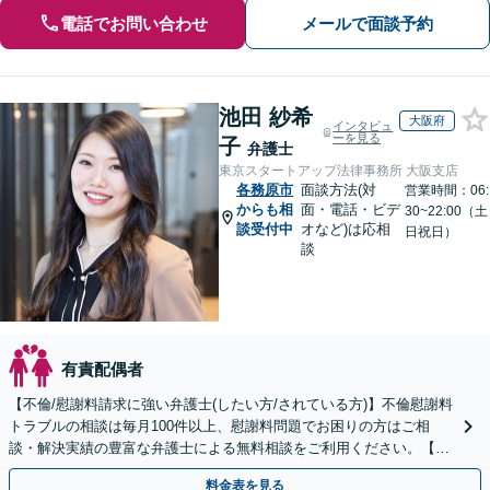
電話でお問い合わせ
メールで面談予約
池田 紗希
大阪府
インタビュ
ーを見る
子
弁護士
東京スタートアップ法律事務所 大阪支店
各務原市
面談方法(対
営業時間：06:
からも相
面・電話・ビデ
30~22:00（土
談受付中
オなど)は応相
日祝日）
談
有責配偶者
【不倫/慰謝料請求に強い弁護士(したい方/されている方)】不倫慰謝料
トラブルの相談は毎月100件以上、慰謝料問題でお困りの方はご相
談・解決実績の豊富な弁護士による無料相談をご利用ください。【不
倫相談は初回0円】【全国対応】
料金表を見る