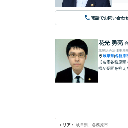
電話でお問い合わ
花光 勇亮
花光総合法律事務
岐阜県
各務原
|
【名電各務原駅
様が疑問を抱え
エリア
岐阜県、各務原市