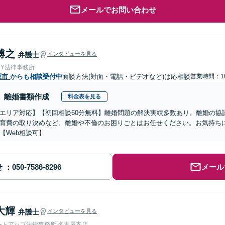
メールでお問い合わせ
博之
弁護士
インタビューを見る
＆Y法律事務所
原市
からも相談受付中
面談方法(対面・電話・ビデオなど)は応相談
営業時間：10
離婚書類作成
料金表を見る
エリア対応】【初回相談60分無料】離婚問題の解決実績多数あり。離婚の協
育費の取り決めなど、離婚や不倫のお困りごとはお任せください。お気持ち
【Web相談可】
せ
メール
大輝
弁護士
インタビューを見る
ートアップ法律事務所 名古屋支店