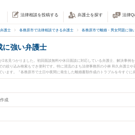
法律相談を投稿する
弁護士を探す
法律Q
弁護士
各務原市で法律相談できる弁護士
各務原市で離婚・男女問題に強
成に強い弁護士
が2名見つかりました。初回面談無料や休日面談に対応している弁護士、解決事例
での絞り込み検索もでき便利です。特に清流のまち法律事務所の小林 和久弁護士や
ています。『各務原市で土日や夜間に発生した離婚書類作成のトラブルを今すぐに
『初回相談無料で離婚書類作成を法律相談できる各務原市内の弁護士に相談予約し
作成