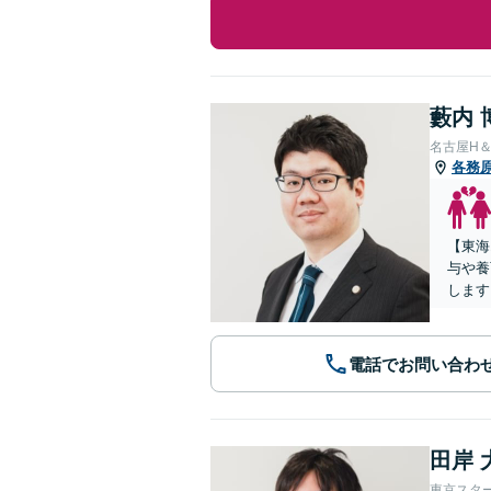
藪内 
名古屋H
各務
【東海
与や養
します
電話でお問い合わ
田岸 
東京スタ