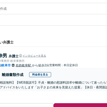
作成
い弁護士
伸男
弁護士
インタビューを見る
律事務所 岐阜事務所
県
岐阜市
名鉄岐阜駅
から徒歩2分
営業時間：本日定休日
|
離婚書類作成
料金表を見る
相談無料】【WEB面談可】不貞・離婚の慰謝料請求や離婚について迷ったら
アドバイスをいたします「お子さまの未来を見据えた提案」【休日・夜間面