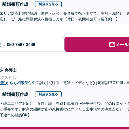
離婚書類作成
料金表を見る
エリア対応】離婚協議・調停・訴訟、養育費支払（申立て、増額・減額）、
応し、ご一緒に問題解決を目指します【休日・夜間相談可（要予約）】
せ
メール
渉
弁護士
人アストラル
原市
からも相談受付中
面談方法(対面・電話・ビデオなど)は応相談
営業時間：
離婚書類作成
料金表を見る
・岐阜エリア対応】【女性弁護士在籍】協議前〜紛争発生後、どの段階から
が重要です。財産の隠匿防止や親権獲得に向けた日常生活での注意点など、
子連れの相談OK】