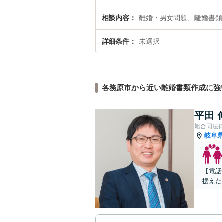
相談内容
離婚・男女問題、離婚書類
詳細条件
未選択
各務原市から近い離婚書類作成に強
平田 
旭合同法
岐阜
【電話
据えた