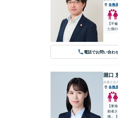
各務
【不倫
た側の
電話でお問い合わ
堀口 
弁護士法
各務
【東海
頼者さ
権」【