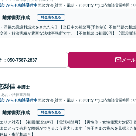
原市
からも相談受付中
面談方法(対面・電話・ビデオなど)は応相談
営業時間：06
離婚書類作成
料金表を見る
・浮気の慰謝料請求をされたら】【当日中の相談可(予約制)】不倫問題の相談
交渉・解決実績が豊富な法律事務所です。【不倫相談は初回0円】【電話相談
せ
メール
恵梨佳
弁護士
人あおい法律事務所
原市
からも相談受付中
面談方法(対面・電話・ビデオなど)は応相談
営業時間：09
離婚書類作成
料金表を見る
エリア対応】【初回相談無料】【電話相談可】【男性側・女性側双方対応】
まにとって有利な離婚ができるよう尽力します「お子さまの将来を見据えた
休日・夜間相談可】