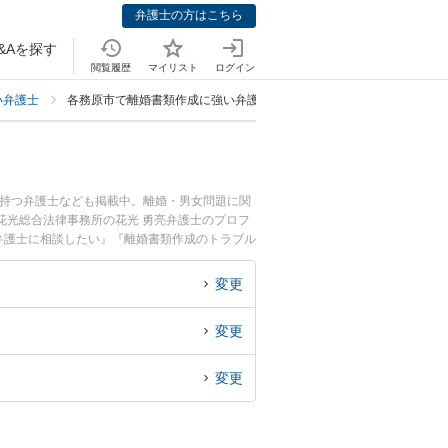
弁護士の方はこちら
&Aを探す
閲覧履歴
マイリスト
ログイン
い弁護士
各務原市で離婚書類作成に強い弁護士
を持つ弁護士なども掲載中。離婚・男女問題に関
花光総合法律事務所の花光 勇亮弁護士のプロフ
弁護士に相談したい』『離婚書類作成のトラブル
たい』などでお困りの相談者さんにおすすめで
変更
変更
変更