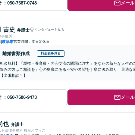
せ
メール
 吉史
弁護士
インタビューを見る
律事務所
県
岐阜市
営業時間：本日定休日
|
離婚書類作成
料金表を見る
相談無料】「親権・養育費・面会交流の問題に注力」あなたの新たな人生の
悩みの方はご相談を」心の奥底にある不安や希望を丁寧に汲み取り、最適な道
【出張相談可】
せ
メール
尚也
弁護士
スト法律事務所 岐阜オフィス