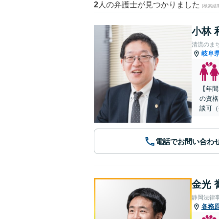
2
人の弁護士が見つかりました
(検索結
小林 
清流のま
岐阜
【年間
の資格
談可（
電話でお問い合わ
金光 
静岡法律
各務