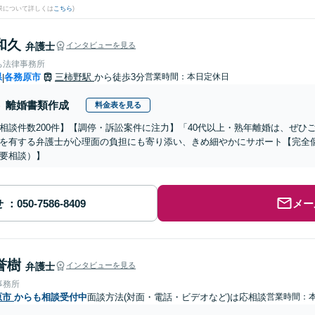
果について詳しくは
こちら
)
和久
弁護士
インタビューを見る
ち法律事務所
県
各務原市
三柿野駅
から徒歩3分
営業時間：本日定休日
|
離婚書類作成
料金表を見る
相談件数200件】【調停・訴訟案件に注力】「40代以上・熟年離婚は、ぜひ
を有する弁護士が心理面の負担にも寄り添い、きめ細やかにサポート【完全
要相談）】
せ
メー
誉樹
弁護士
インタビューを見る
事務所
原市
からも相談受付中
面談方法(対面・電話・ビデオなど)は応相談
営業時間：