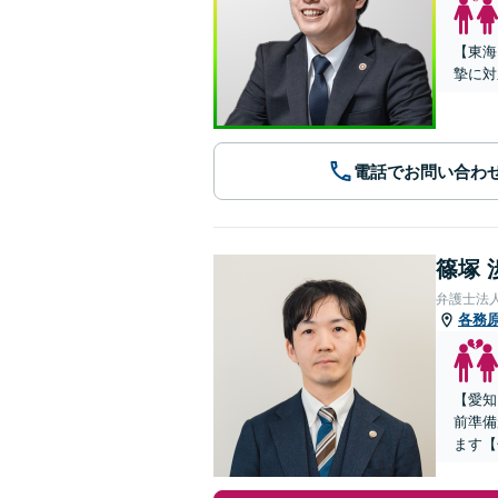
【東海
摯に対
電話でお問い合わ
篠塚 
弁護士法
各務
【愛知
前準備
ます【