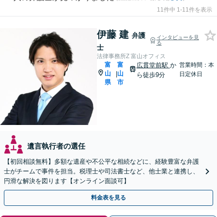
11件中 1-11件を表示
伊藤 建
弁護
インタビューを見
る
士
法律事務所Z 富山オフィス
富
富
広貫堂前駅
か
営業時間：本
山
山
|
日定休日
ら徒歩9分
県
市
遺言執行者の選任
【初回相談無料】多額な遺産や不公平な相続などに、経験豊富な弁護
士がチームで事件を担当。税理士や司法書士など、他士業と連携し、
円滑な解決を図ります【オンライン面談可】
料金表を見る