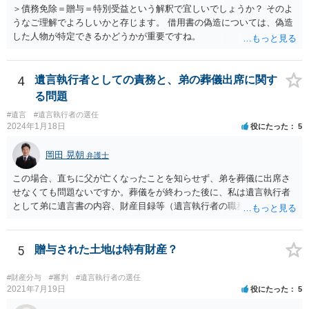
＞債務免除＝贈与＝特別受益という解釈で宜しいでしょうか？ そのよ
うなご理解でよろしいかと存じます。 借用書の偽造については、偽造
した人物が特定できるかどうかが重要ですね。
4
遺言執行者としての責務と、弟の葬儀出席に関す
る問題
#遺言
#遺言執行者の選任
2024年1月18日
役にたった
5
岡田 晃朝
弁護士
この場合、直ちに父が亡くなったことを知らせず、弟を葬儀に出席さ
せなくても問題ないですか。葬儀をが終わった後に、私は遺言執行者
として弟に遺言書の内容、財産目録等（遺言執行者の職務）を知らせ
ればよいですか。 葬儀は喪主が主催する行事ですから、誰を参加させ
るかは喪主の自由です。 呼ばなくてもかまいません。 そもそも、そう
いう法律関係にありません。 遺言の内容と遺産の総額の通知、公正証
5
贈与された土地は特有財産？
書でない場合は遺言の検認については、執行者に通知義務があるの
で、対応しましょう。 そのあとは遺留分の請求などがあればそれへの
#財産分与
#審判
#遺言執行者の選任
対応となるでしょう。
2021年7月19日
役にたった
5