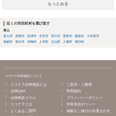
もっとみる
近くの市区町村を選び直す
富山
富山市
高岡市
魚津市
氷見市
滑川市
黒部市
砺波市
小矢部市
南砺市
射水市
舟橋村
上市町
立山町
入善町
朝日町
ココナラ法律相談について
ココナラ法律相談とは
ご意見・ご要望
法律Q&A
利用規約
法律相談コラム
プライバシーポリシー
ココナラとは
外部送信ポリシー
よくあるご質問
掲載をご検討の弁護士の方