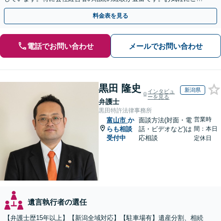
談ください。【休日・夜間面談可】【オンライン面談可】
料金表を見る
電話でお問い合わせ
メールでお問い合わせ
黒田 隆史
新潟県
インタビュ
ーを見る
弁護士
黒田特許法律事務所
営業時
富山市
か
面談方法(対面・電
らも相談
話・ビデオなど)は
間：本日
受付中
応相談
定休日
遺言執行者の選任
【弁護士歴15年以上】【新潟全域対応】【駐車場有】遺産分割、相続