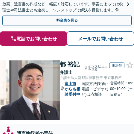
放棄、遺言書の作成など、幅広く対応しています。事案によっては税
理士や司法書士とも連携し、ワンストップで解決を目指します。争い
を防ぐためにもぜひご相談ください。【分割払い可】
料金表を見る
電話でお問い合わせ
メールでお問い合わせ
都 裕記
東京都
インタビュー
を見る
弁護士
弁護士法人新都法律事務所 東京事務所
営業時間：09:
富山市
面談方法(対面・
からも相
電話・ビデオな
00~19:00（土
談受付中
ど)は応相談
日祝日）
遺言執行者の選任