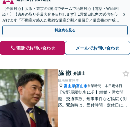
【全国対応】大阪・東京の2拠点でチームで迅速対応【電話・WEB相
談可】【遺産の取り分最大化を目指します】1営業日以内の返信を心
がけます「不動産が絡んだ複雑な遺産分割／遺留分／遺言書の作成・
執行／事業承継など、お任せください」【休日相談あり】
料金表を見る
電話でお問い合わせ
メールでお問い合わせ
脇 徹
弁護士
脇法律事務所
富山県
富山市
営業時間：本日定休日
|
【安野屋駅徒歩11分】離婚・男女問
題、交通事故、刑事事件など幅広く対
応。緊急時は、受付時間・定休日に関
係なくお電話ください。お気軽にご相
談ください。【夜間・土日対応可】
【電話相談可】【完全個室】【子連れ