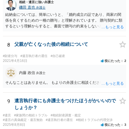
相続・遺言に強い弁護士
磯田 直也
弁護士
結納金については、簡単にいうと、「婚約成立の証であり、両家の関
係を良くするための一種の贈与」と理解されています。 贈与契約に類
するという理解からすると、書面で贈与の約束をしないと相手方は支
払いを請求できません。 反面、実際に支払ったあとから返金を求める
ことは困難です。 くれぐれも今後お気をつけください。 弁護士に対応
を依頼されるのも悪くはありませんが、感情的な理由が強いと思いま
8
父親が亡くなった後の相続について
すので法的観点から説得を試みても解決は難しいように思います。
#財産分与
#遺言執行者の選任
#自己破産
2021年4月16日
役にたった
2
内藤 政信
弁護士
そんなことはありません。 もよりの弁護士に相談ください。
9
遺言執行者にも弁護士をつけたほうがかいいので
しょうか？
#遺言
#家族間の相続トラブル
#相続財産調査・鑑定
#遺言の真偽鑑定・遺言無効
#遺言執行者の選任
#相続トラブルの代理交渉
2025年8月8日
役にたった
3