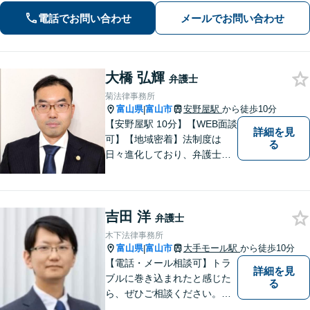
相談可】
電話でお問い合わせ
メールでお問い合わせ
大橋 弘輝
弁護士
菊法律事務所
富山県
富山市
安野屋駅
から徒歩10分
|
【安野屋駅 10分】【WEB面談
詳細を見
可】【地域密着】法制度は
る
日々進化しており、弁護士に
も柔軟かつ迅速な対応が求め
られる時代です。 電子化やAI
の活用が進む中でも、依頼者
吉田 洋
の声にしっかり耳を傾ける姿
弁護士
勢は変わりません。
木下法律事務所
富山県
富山市
大手モール駅
から徒歩10分
|
【電話・メール相談可】トラ
詳細を見
ブルに巻き込まれたと感じた
る
ら、ぜひご相談ください。離
婚・相続・刑事・労働・企業