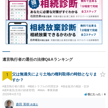
遺言執行者の選任の法律Q&Aランキング
1
父は無過失により土地の権利取得の時効となりま
すか？
#遺言執行者の選任
#相続トラブルの代理交渉
#借金返済の相談・交渉
#成年後見(生前の財産管理)
#M&A・事業承継
2020年4月7日
役にたった
6
森田 英樹
弁護士