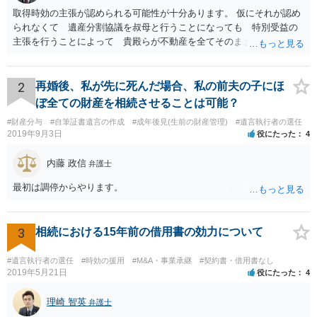
取得時効の主張が認められる可能性が十分あります。 仮にそれが認め
られなくて 遺産分割協議を叔母と行うことになっても 特別受益の
主張を行うことによって 貴殿らが不動産を全てそのまま取得できる
ことが可能でしょう。
2
再婚後、私が先に死んだ場合、私の前夫の子にほ
ぼ全ての財産を相続させることは可能？
#財産分与
#自筆証書遺言の作成
#成年後見(生前の財産管理)
#遺言執行者の選任
2019年9月3日
役にたった
4
内藤 政信
弁護士
最初は調停からやります。
3
相続における15年前の借用書の効力について
#遺言執行者の選任
#時効の援用
#M&A・事業承継
#契約書・借用書なし
2019年5月21日
役にたった
4
理崎 智英
弁護士