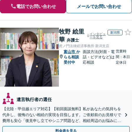
電話でお問い合わせ
メールでお問い合わせ
牧野 絵里
新潟県
インタビュ
ーを見る
華
弁護士
虎ノ門法律経済事務所 新潟支店
営業時
富山市
か
面談方法(対面・電
らも相談
話・ビデオなど)は
間：本日
受付中
応相談
定休日
遺言執行者の選任
【北陸・甲信越エリア対応】【初回面談無料】私があなたの気持ちを
代弁し、後悔のない相続の実現を目指します。ご依頼前のお見積りで
費用も安心「後見申し立てやシニア問題など、相続周辺のお悩みにも
対処可能」【WEB面談対応】
料金表を見る