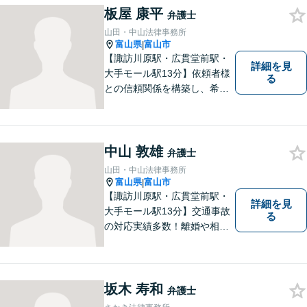
板屋 康平
ださい。
弁護士
山田・中山法律事務所
富山県
富山市
|
【諏訪川原駅・広貫堂前駅・
詳細を見
大手モール駅13分】依頼者様
る
との信頼関係を構築し、希望
を尊重した解決になるよう尽
力してまいります。ちょっと
したことでも、ぜひお気軽に
ご相談ください。平日夜間相
中山 敦雄
弁護士
談OK！【複数弁護士在籍】
山田・中山法律事務所
富山県
富山市
|
【諏訪川原駅・広貫堂前駅・
詳細を見
大手モール駅13分】交通事故
る
の対応実績多数！離婚や相続
のご相談もしやすいアットホ
ームな雰囲気。一人で悩みを
抱える前に、私と一緒に最善
策がないか考えてみません
坂木 寿和
弁護士
か？【複数弁護士在籍】