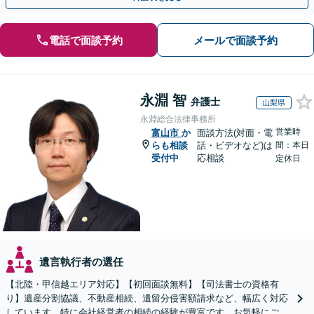
電話で面談予約
メールで面談予約
永淵 智
弁護士
山梨県
永淵総合法律事務所
営業時
富山市
か
面談方法(対面・電
らも相談
話・ビデオなど)は
間：本日
受付中
応相談
定休日
遺言執行者の選任
【北陸・甲信越エリア対応】【初回面談無料】【司法書士の資格有
り】遺産分割協議、不動産相続、遺留分侵害額請求など、幅広く対応
しています。特に会社経営者の相続の経験が豊富です。お気軽にご相