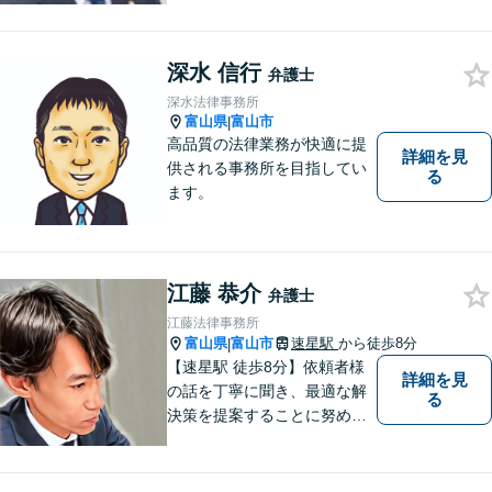
法務など、幅広い分野に対応
しています。あなたのお悩み
深水 信行
を解決するため、迅速かつ丁
弁護士
寧にサポートいたします。
深水法律事務所
【夜間対応可能】
富山県
富山市
|
高品質の法律業務が快適に提
詳細を見
供される事務所を目指してい
る
ます。
江藤 恭介
弁護士
江藤法律事務所
富山県
富山市
速星駅
から徒歩8分
|
【速星駅 徒歩8分】依頼者様
詳細を見
の話を丁寧に聞き、最適な解
る
決策を提案することに努めて
おります。お早めの相談が、
納得のいく解決への第一歩で
す。 まずはお気軽にご相談く