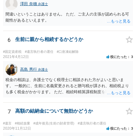
澤田 奈穗
弁護士
間違いということはありません。 ただ、ご主人の主張が認められる可
能性があるといえます。
6
生前に親から相続するかどうか
#固定資産税
#遺言執行者の選任
#口座凍結解除
2021年4月12日
役にたった
3
高島 秀行
弁護士
税金の相談は、弁護士でなく税理士に相談された方がよいと思いま
す。 一般的に、生前に名義変更されると贈与税が課され、相続税より
も多く税金がかかります。 ただ、相続時精算課税制度を取れば、実質
的に相続税と同等の税金で済む可能性があります。 実際に税理士にど
ういう場合にどれくらい税金がかかるか計算してもらって どういう方
針を取るか決められたらよいと思います。
7
高額の結納金について無効かどうか
#遺言
#相続放棄
#成年後見(生前の財産管理)
#遺言執行者の選任
2020年11月12日
役にたった
3