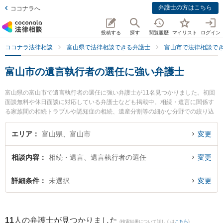
弁護士の方はこちら
ココナラへ
投稿する
探す
閲覧履歴
マイリスト
ログイン
ココナラ法律相談
富山県で法律相談できる弁護士
富山市で法律相談で
富山市の遺言執行者の選任に強い弁護士
富山県の富山市で遺言執行者の選任に強い弁護士が11名見つかりました。初回
面談無料や休日面談に対応している弁護士なども掲載中。相続・遺言に関係す
る家族間の相続トラブルや認知症の相続、遺産分割等の細かな分野での絞り込
み検索もでき便利です。特に法律事務所Z 富山オフィスの伊藤 建弁護士や脇法
律事務所の脇 徹弁護士、菊法律事務所の大橋 弘輝弁護士のプロフィール情報や
エリア
富山県、富山市
変更
弁護士費用、強みなどが注目されています。『富山市で土日や夜間に発生した
遺言執行者の選任のトラブルを今すぐに弁護士に相談したい』『遺言執行者の
相談内容
相続・遺言、遺言執行者の選任
変更
選任のトラブル解決の実績豊富な近くの弁護士を検索したい』『初回相談無料
で遺言執行者の選任を法律相談できる富山市内の弁護士に相談予約したい』な
どでお困りの相談者さんにおすすめです。
詳細条件
未選択
変更
11
人の弁護士が見つかりました
(検索結果について詳しくは
こちら
)