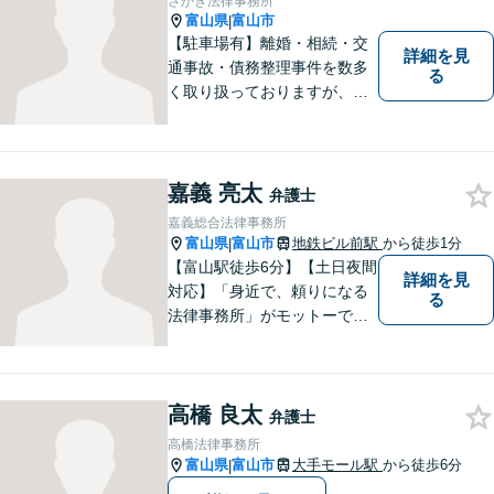
さかき法律事務所
富山県
富山市
|
【駐車場有】離婚・相続・交
詳細を見
通事故・債務整理事件を数多
る
く取り扱っておりますが、そ
の他も様々な事件に対応して
おります。「相談してよかっ
た」「少しほっとしました」
というお声をいただけるよう
嘉義 亮太
弁護士
に、誠実・丁寧を心がけ事件
嘉義総合法律事務所
に取り組んでいきたいと考え
富山県
富山市
地鉄ビル前駅
から徒歩1分
|
ています。
【富山駅徒歩6分】【土日夜間
詳細を見
対応】「身近で、頼りになる
る
法律事務所」がモットーで
す。交通事故・刑事事件・離
婚問題を中心に、幅広いお困
りごとに対応していおりま
高橋 良太
す。お悩みになる前に、ご相
弁護士
談ください。【24Hメール受
高橋法律事務所
付】
富山県
富山市
大手モール駅
から徒歩6分
|