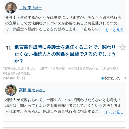
川添 圭
弁護士
弁護士へ依頼するかどうかは事案によりますが、あなたも遺言執行者
の立場としての法的なアドバイスが必要であるとお見受けしますの
で、弁護士へ相談することをお勧めします。「あちらの弁護士」（元
嫁と娘の弁護士のことでしょうか）へ聴いても、自分に有利な主張や
誘導しかしてこないと思います。
10
遺言書作成時に弁護士を選任することで、関わり
たくない相続人との関係を回避できるのでしょう
か？
#家族間の相続トラブル
#遺言
#遺産分割
#公正証書遺言の作成
#相続手続き
#遺言執行者の選任
2023年9月1日
役にたった
3
髙橋 俊太
弁護士
相続人が複数おられて、一部の方について関わりたくないとお考えの
場合は、関わってもよい方を遺言執行者にしておくという方法も考え
られます。もちろん、弁護士を遺言執行者に指定することもできます
が、（関わってもよい）相続人を遺言執行者に指定しておいて、その
方に再委任の権限を付与しておくという方法もあります。 一度、弁護
士に直接ご相談されることをお勧めいたします。