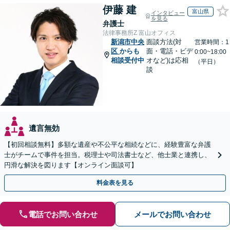
伊藤 建
富山県
インタビュー
を見る
弁護士
法律事務所Z 富山オフィス
新潟市中央
面談方法(対
営業時間：1
区
からも
面・電話・ビデ
0:00~18:00
相談受付中
オなど)は応相
（平日）
談
遺言無効
【初回相談無料】多額な遺産や不公平な相続などに、経験豊富な弁護
士がチームで事件を担当。税理士や司法書士など、他士業と連携し、
円滑な解決を図ります【オンライン面談可】
料金表を見る
電話でお問い合わせ
メールでお問い合わせ