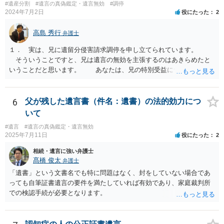
#遺産分割
#遺言の真偽鑑定・遺言無効
#調停
2024年7月2日
役にたった
2
高島 秀行
弁護士
１． 実は、兄に遺留分侵害請求調停を申し立てられています。
そういうことですと、兄は遺言の無効を主張するのはあきらめたと
いうことだと思います。 あなたは、兄の特別受益について立証し
て、遺留分の問題を解決すればよいと思います。 弁護士に面談で
詳しい事情を話して相談された方がよいと思います。
6
父が残した遺言書（件名：遺書）の法的効力につ
いて
#遺言
#遺言の真偽鑑定・遺言無効
2025年7月11日
役にたった
2
相続・遺言に強い弁護士
髙橋 俊太
弁護士
「遺書」という文書名でも特に問題はなく、封をしていない場合であ
っても自筆証書遺言の要件を満たしていれば有効であり、家庭裁判所
での検認手続が必要となります。