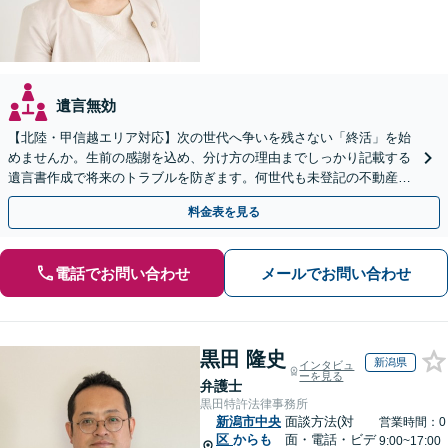
遺言無効
【北陸・甲信越エリア対応】次の世代へ争いを残さない「終活」を始
めませんか。生前の感謝を込め、分け方の理由までしっかり記載する
遺言書作成で将来のトラブルを防ぎます。何世代も未登記の不動産問
題も対応可能。【電話相談・WEB面談可】
料金表を見る
電話でお問い合わせ
メールでお問い合わせ
黒田 隆史
新潟県
インタビュ
ーを見る
弁護士
黒田特許法律事務所
新潟市中央
面談方法(対
営業時間：0
区
からも
面・電話・ビデ
9:00~17:00