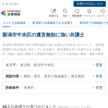
弁護士の方はこちら
ココナラへ
投稿する
探す
閲覧履歴
マイリスト
ログイン
ココナラ法律相談
新潟県で法律相談できる弁護士
新潟市で法律相談で
新潟市中央区の遺言無効に強い弁護士
新潟県の新潟市中央区で遺言無効に強い弁護士が24名見つかりました。初回面
談無料や休日面談に対応している弁護士、解決事例を持つ弁護士なども掲載
中。相続・遺言に関係する家族間の相続トラブルや認知症の相続、遺産分割等
の細かな分野での絞り込み検索もでき便利です。特に弁護士法人一新総合法律
事務所の細野 希弁護士や虎ノ門法律経済事務所 新潟支店の牧野 絵里華弁護
エリア
新潟県、新潟市中央区
変更
士、弁護士法人リーガル・パートナー法律事務所の上遠野 鉄也弁護士のプロフ
ィール情報や弁護士費用、強みなどが注目されています。『新潟市中央区で土
相談内容
相続・遺言、遺言の真偽鑑定・遺言無効
変更
日や夜間に発生した遺言無効のトラブルを今すぐに弁護士に相談したい』『遺
言無効のトラブル解決の実績豊富な近くの弁護士を検索したい』『初回相談無
料で遺言無効を法律相談できる新潟市中央区内の弁護士に相談予約したい』な
詳細条件
未選択
変更
どでお困りの相談者さんにおすすめです。
24
人の弁護士が見つかりました
(検索結果について詳しくは
こちら
)