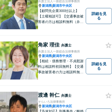
弁護士法人一新総合法律事務所
上】
新潟県
新潟市中央区
|
【顧問先企業300社以上】
詳細を見
【土曜相談可】【交通事故被
る
害者の方は相談料無料（弁護
士費用特約利用の場合は除
く）】【相続・債務整理・労
災・不貞慰謝料は相談料初回
無料】
角家 理佳
弁護士
弁護士法人一新総合法律事務所
新潟県
新潟市中央区
|
【相続・債務整理・不貞慰謝
詳細を見
料は相談料初回無料】【交通
る
事故被害者の方は相談料無料
（弁護士費用特約利用の場合
は除く）】【土曜相談可】
「しんなら強い」弁護士にな
るため日々研鑽を積んでいま
渡邊 幹仁
弁護士
す
そらいろ法律事務所
新潟県
新潟市中央区
|
【迅速対応】刑事事件／離婚