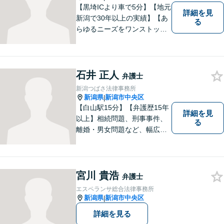
【黒埼ICより車で5分】【地元
詳細を見
新潟で30年以上の実績】【あ
る
らゆるニーズをワンストップ
でサポート】依頼者の方々の
ご要望をしっかりと聞き、そ
れを実現できるよう、最大限
の努力をいたします。
石井 正人
弁護士
新潟つばさ法律事務所
新潟県
新潟市中央区
|
【白山駅15分】【弁護歴15年
詳細を見
以上】相続問題、刑事事件、
る
離婚・男女問題など、幅広い
分野で実績多数！メリット・
デメリットをしっかりご説明
し、納得していただける解決
を目指します。まずはお気軽
宮川 貴浩
弁護士
にご相談を！【著書多数！】
エスペランサ総合法律事務所
新潟県
新潟市中央区
|
詳細を見る