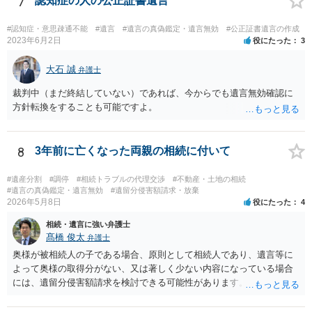
7
認知症の人の公正証書遺言
#認知症・意思疎通不能
#遺言
#遺言の真偽鑑定・遺言無効
#公正証書遺言の作成
2023年6月2日
役にたった
3
大石 誠
弁護士
裁判中（まだ終結していない）であれば、今からでも遺言無効確認に
方針転換をすることも可能ですよ。
8
3年前に亡くなった両親の相続に付いて
#遺産分割
#調停
#相続トラブルの代理交渉
#不動産・土地の相続
#遺言の真偽鑑定・遺言無効
#遺留分侵害額請求・放棄
2026年5月8日
役にたった
4
相続・遺言に強い弁護士
髙橋 俊太
弁護士
奥様が被相続人の子である場合、原則として相続人であり、遺言等に
よって奥様の取得分がない、又は著しく少ない内容になっている場合
には、遺留分侵害額請求を検討できる可能性があります。ただし、
「相続は３年以内」という説明は、遺留分そのものではなく、相続登
記の義務化に関する説明と混同されている可能性があります。相続登