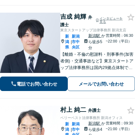
吉成 純輝
弁
インタビューを
見る
護士
東京スタートアップ法律事務所 新潟支店
新潟駅
か
営業時間：06:30
新
新潟
~22:00（平日）
潟
市中
ら徒歩5
|
県
央区
分
【離婚・不倫の慰謝料・刑事事件(加害
者側)・交通事故など】東京スタートア
ップ法律事務所は国内29拠点体制で全
国対応！【ご自宅からの電話相談にも
対応(法律相談は完全予約制)】各分野で
電話でお問い合わせ
メールでお問い合わせ
専門性の高い弁護士が寄り添い解決を
サポートします。
村上 純二
弁護士
ベリーベスト法律事務所 新潟オフィス
新潟駅
か
営業時間：09:30
新
新潟
~21:00（平日）
潟
市中
ら徒歩4
|
県
央区