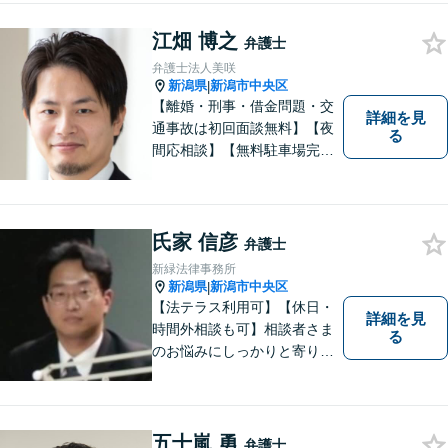
江畑 博之
弁護士
弁護士法人美咲
新潟県
新潟市中央区
|
【離婚・刑事・借金問題・交
詳細を見
通事故は初回面談無料】【夜
る
間応相談】【無料駐車場完
備】明確かつリーズナブルな
料金をご提案。難しい法律用
語も丁寧に解説いたします。
個人の方も法人の方も、お気
氏家 信彦
弁護士
軽にご相談ください。
新緑法律事務所
新潟県
新潟市中央区
|
【法テラス利用可】【休日・
詳細を見
時間外相談も可】相談者さま
る
のお悩みにしっかりと寄り添
い、ともに解決の方法を模索
してまいります。お悩みが法
律問題でない場合も、他士
業・行政窓口など適切な相談
五十嵐 勇
弁護士