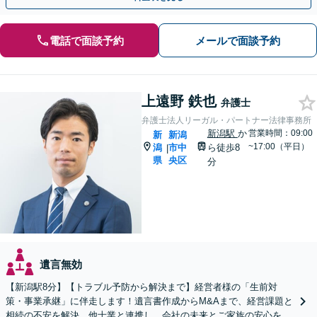
電話で面談予約
メールで面談予約
上遠野 鉄也
弁護士
弁護士法人リーガル・パートナー法律事務所
新潟駅
か
営業時間：09:00
新
新潟
~17:00（平日）
潟
市中
ら徒歩8
|
県
央区
分
遺言無効
【新潟駅8分】【トラブル予防から解決まで】経営者様の「生前対
策・事業承継」に伴走します！遺言書作成からM&Aまで、経営課題と
相続の不安を解決。他士業と連携し、会社の未来とご家族の安心を守