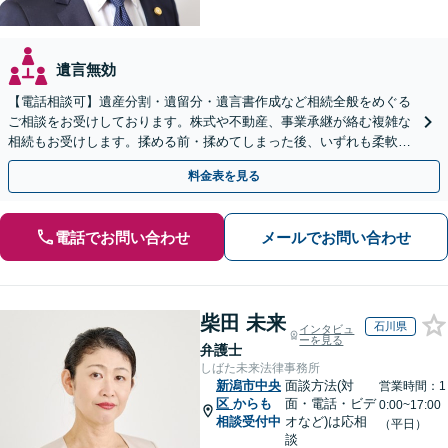
遺言無効
【電話相談可】遺産分割・遺留分・遺言書作成など相続全般をめぐる
ご相談をお受けしております。株式や不動産、事業承継が絡む複雑な
相続もお受けします。揉める前・揉めてしまった後、いずれも柔軟に
対応いたします。どうぞお電話ください。
料金表を見る
電話でお問い合わせ
メールでお問い合わせ
柴田 未来
石川県
インタビュ
ーを見る
弁護士
しばた未来法律事務所
新潟市中央
面談方法(対
営業時間：1
区
からも
面・電話・ビデ
0:00~17:00
相談受付中
オなど)は応相
（平日）
談