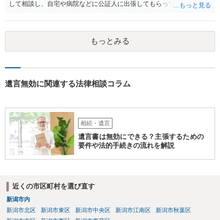
して相談し、自宅や病院などに公証人に出張してもらって公正証書を
作成するという方法もあります。また、相談して証人を用意してもら
うことも可能です。 ＞不動産名義を父から母に名義変更しておいた方
がいいのではと考えていますがどう思いますか？ 詳細が不明であり何
もっとみる
とも言えないのですが、遺言内容との関わりもあると思いますので、
弁護士に事情等を説明して個別に相談した方がよいように思います。
遺言無効に関連する法律相談コラム
相続・遺言
遺言書は無効にできる？主張するための
要件や法的手続きの流れを解説
近くの市区町村を選び直す
新潟市内
新潟市北区
新潟市東区
新潟市中央区
新潟市江南区
新潟市秋葉区