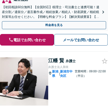
【初回相談60分無料】【全国対応】税理士・司法書士と連携可能！遺
産分割／遺留分／遺言書作成／相続放棄／相続人・財産調査／相続税
対策等お任せください。【明瞭な料金プラン】【解決実績豊富】【電
話相談可】
料金表を見る
電話でお問い合わせ
メールでお問い合わせ
江幡 賢
弁護士
弁護士法人美咲
新潟
新潟市中
営業時間：09:00~22:00
|
県
央区
（平日）