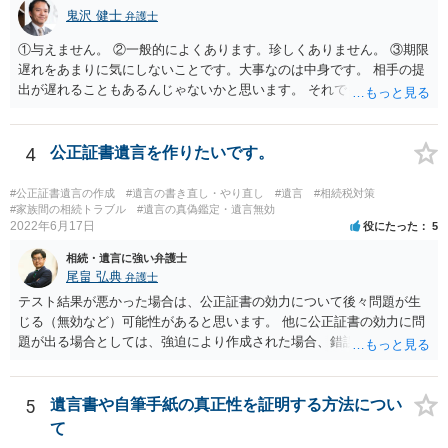
鬼沢 健士
弁護士
①与えません。 ②一般的によくあります。珍しくありません。 ③期限
遅れをあまりに気にしないことです。大事なのは中身です。 相手の提
出が遅れることもあるんじゃないかと思います。 それでもあなた有利
にはなりません。
4
公正証書遺言を作りたいです。
#公正証書遺言の作成
#遺言の書き直し・やり直し
#遺言
#相続税対策
#家族間の相続トラブル
#遺言の真偽鑑定・遺言無効
2022年6月17日
役にたった
5
相続・遺言に強い弁護士
尾畠 弘典
弁護士
テスト結果が悪かった場合は、公正証書の効力について後々問題が生
じる（無効など）可能性があると思います。 他に公正証書の効力に問
題が出る場合としては、強迫により作成された場合、錯誤（勘違い）
の場合などがあります。 遺言の対象となる財産の多寡などにもよりま
すが、弁護士に作成を依頼する場合は、１０～数十万円程度になるケ
ースが多いと思います。 報酬体系は、弁護士ごとに異なりますので一
5
遺言書や自筆手紙の真正性を証明する方法につい
律の基準はありません。
て