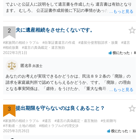
でよいと公証人に説明をして遺言書を作成したら 遺言書は有効となり
ます。 むしろ、 公正証書作成前後に下記の事情があったことが証明で
きれば判断能力がなく 無効だったと主張することが可能です。 翌年1
月に携帯が新しくなった母からの第一声は「ここにいたら殺される」
「面会に来てくれ」で、長男に聞くと「面会は出来ない。俺は携帯電
2
夫に遺産相続をさせたくないです。
話の使い方を教える為に会っている」「母の話は聞かなくて良い」と
電話が切れました。その後の電話でも「食事に毒が入っている」「体
#家族間の相続トラブル
#自筆証書遺言の作成
#遺留分侵害額請求・放棄
#遺言
にチップが埋められている」等、おかしかったです。 当時の診療記
#相続放棄
#遺言の真偽鑑定・遺言無効
2022年3月1日
役にたった
8
録、介護認定の資料、介護記録を取得して 弁護士に面談で相談された
方がよいと思います。
匿名B
弁護士
あなたのお考えが実現できるかどうかは、民法８９２条の「廃除」の
請求を家庭裁判所で認めてもらえるかどうか、です。「廃除」の理由
となる事実関係は、「虐待」をうけたか、「重大な侮辱」を受けた
か、推定相続人たる夫に「その他著しい非行」があったか否かです。
「廃除」は遺言でも可能です（民法８９３条）。 弁護士に具体的な事
情を話して相談して、「廃除」が可能か、実際に法律相談を受けるこ
3
提出期限を守らないのは良くあること？
とをお勧めします。
#家族間の相続トラブル
#遺言
#遺言の真偽鑑定・遺言無効
#生前贈与
#不動産・土地の相続
#相続トラブルの代理交渉
2025年3月26日
役にたった
11