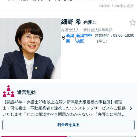
24件中 1-24件を表示
細野 希
弁護士
弁護士法人一新総合法律事務所
新潟
新潟市中
営業時間：09:00~18:00
|
県
央区
（平日）
遺言無効
【開設45年・弁護士20名以上在籍／新潟最大級規模の事務所】税理
士・司法書士・不動産業者と連携したワンストップサービスをご提供
いたします「どこに相談すべき問題かわからない」「弁護士に相談し
て大丈夫か不安」と迷っている方もぜひご相談ください
料金表を見る