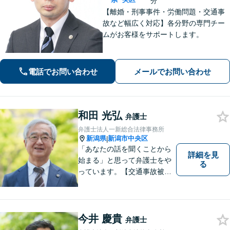
分
【離婚・刑事事件・労働問題・交通事
故など幅広く対応】各分野の専門チー
ムがお客様をサポートします。
電話でお問い合わせ
メールでお問い合わせ
和田 光弘
弁護士
弁護士法人一新総合法律事務所
新潟県
新潟市中央区
|
「あなたの話を聞くことから
詳細を見
始まる」と思って弁護士をや
る
っています。【交通事故被害
者の方は相談料無料（弁護士
費用特約利用の場合は除
く）】【相続・債務整理・労
災・不貞慰謝料は相談料初回
今井 慶貴
弁護士
無料】【顧問先企業300社以