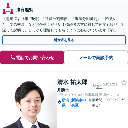
遺言無効
【黒埼ICより車で5分】「遺産分割調停」「遺産分割審判」「代理人
としての交渉」などお任せください！依頼者の方に対して何度も繰り
返して説明し、しっかり理解してもらうように心掛けています【初回
相談は無料】
料金表を見る
電話でお問い合わせ
メールで面談予約
清水 祐太郎
インタビューを
見る
弁護士
グラディアトル法律事務所 新潟オフィス
新潟
新潟市中
営業時間：00:00~23:59
|
県
央区
（平日）