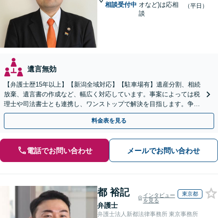
相談受付中
オなど)は応相
（平日）
談
遺言無効
【弁護士歴15年以上】【新潟全域対応】【駐車場有】遺産分割、相続
放棄、遺言書の作成など、幅広く対応しています。事案によっては税
理士や司法書士とも連携し、ワンストップで解決を目指します。争い
を防ぐためにもぜひご相談ください。【分割払い可】
料金表を見る
電話でお問い合わせ
メールでお問い合わせ
都 裕記
東京都
インタビュー
を見る
弁護士
弁護士法人新都法律事務所 東京事務所