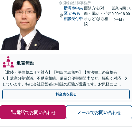
永淵総合法律事務所
新潟市中央
面談方法(対
営業時間：0
区
からも
面・電話・ビデ
9:00~18:00
相談受付中
オなど)は応相
（平日）
談
遺言無効
【北陸・甲信越エリア対応】【初回面談無料】【司法書士の資格有
り】遺産分割協議、不動産相続、遺留分侵害額請求など、幅広く対応
しています。特に会社経営者の相続の経験が豊富です。お気軽にご相
談ください。【休日・夜間面談可】【オンライン面談可】
料金表を見る
電話でお問い合わせ
メールでお問い合わせ