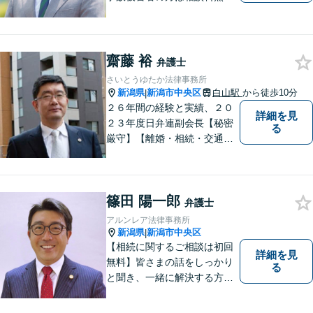
（弁護士費用特約利用の場合
は除く）】気軽に相談してい
ただける弁護士になりたいと
思っています。
齋藤 裕
弁護士
さいとうゆたか法律事務所
新潟県
新潟市中央区
白山駅
から徒歩10分
|
２６年間の経験と実績、２０
詳細を見
２３年度日弁連副会長【秘密
る
厳守】【離婚・相続・交通事
故・労働事件は初回相談無
料】【土日相談可能】
篠田 陽一郎
弁護士
アルンレア法律事務所
新潟県
新潟市中央区
|
【相続に関するご相談は初回
詳細を見
無料】皆さまの話をしっかり
る
と聞き、一緒に解決する方法
を探します。