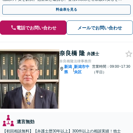
る身近なパートナーです。【顧問先80社以上の実績】
料金表を見る
電話でお問い合わせ
メールでお問い合わせ
奈良橋 隆
弁護士
奈良橋隆法律事務所
新潟
新潟市中
営業時間：09:00~17:30
|
県
央区
（平日）
遺言無効
【初回相談無料】【弁護士歴30年以上】300件以上の相談実績！他士