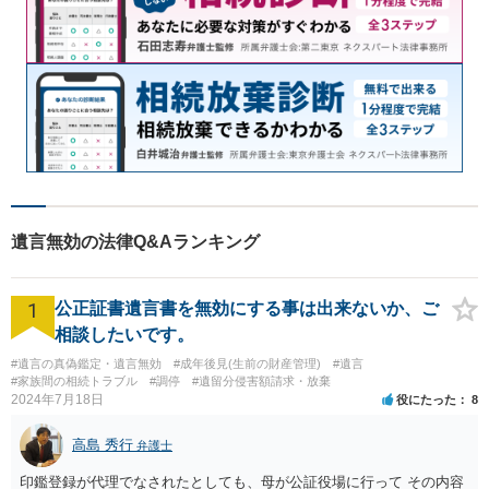
遺言無効の法律Q&Aランキング
1
公正証書遺言書を無効にする事は出来ないか、ご
相談したいです。
#遺言の真偽鑑定・遺言無効
#成年後見(生前の財産管理)
#遺言
#家族間の相続トラブル
#調停
#遺留分侵害額請求・放棄
2024年7月18日
役にたった
8
高島 秀行
弁護士
印鑑登録が代理でなされたとしても、母が公証役場に行って その内容