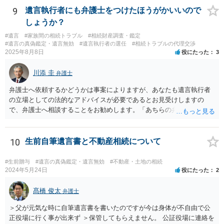
記については、不動産を相続で取得したことを知った日から３年以内
9
遺言執行者にも弁護士をつけたほうがかいいので
に申請する義務があります。一方、遺留分侵害額請求は、相続開始お
しょうか？
よび遺留分を侵害する贈与・遺贈があったことを知った時から１年で
#遺言
#家族間の相続トラブル
#相続財産調査・鑑定
時効にかかります。また、相続開始から１０年が経過すると、認識の
#遺言の真偽鑑定・遺言無効
#遺言執行者の選任
#相続トラブルの代理交渉
有無にかかわらず行使できなくなります。 奥様がご両親の死亡を最近
2025年8月8日
役にたった
3
まで知らなかったのであれば、少なくとも「知った時から１年」の時
効がいつから進むかは慎重に検討する必要があります。ただし、死亡
川添 圭
弁護士
から３年が経過しているとのことですので、早急に戸籍、遺言の有
無、不動産登記、遺産分割協議書の有無を確認した方がよいでしょ
弁護士へ依頼するかどうかは事案によりますが、あなたも遺言執行者
う。特に、お姉様側だけで不動産名義を変更している場合、遺言があ
の立場としての法的なアドバイスが必要であるとお見受けしますの
ったのか、遺産分割協議書が作成されているのか、奥様の署名押印が
で、弁護士へ相談することをお勧めします。「あちらの弁護士」（元
あるのかが重要です。奥様が何も署名していないのであれば、遺留分
嫁と娘の弁護士のことでしょうか）へ聴いても、自分に有利な主張や
以前に、法定相続分や遺産分割未了の問題として整理すべき場合もあ
誘導しかしてこないと思います。
ります。 奥様において戸籍謄本、不動産登記簿、固定資産評価証明
10
生前自筆遺言書と不動産相続について
書、遺言書の有無等を確認し、弁護士に個別に相談した方がよいと思
われます。
#生前贈与
#遺言の真偽鑑定・遺言無効
#不動産・土地の相続
2024年5月24日
役にたった
2
髙橋 俊太
弁護士
＞父が元気な時に自筆遺言書を書いたのですが今は身体が不自由で公
正役場に行く事が出来ず ＞保管してもらえません。 公証役場に連絡を