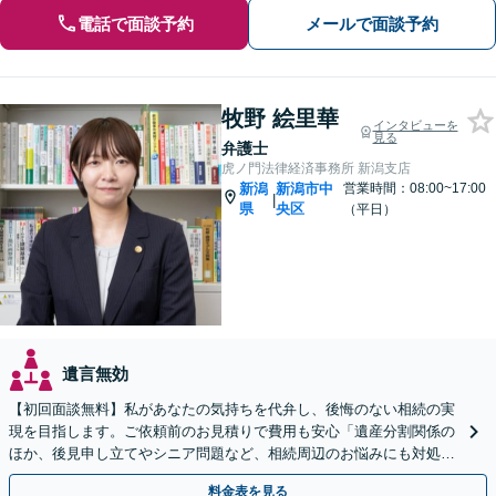
電話で面談予約
メールで面談予約
牧野 絵里華
インタビューを
見る
弁護士
虎ノ門法律経済事務所 新潟支店
新潟
新潟市中
営業時間：08:00~17:00
|
県
央区
（平日）
遺言無効
【初回面談無料】私があなたの気持ちを代弁し、後悔のない相続の実
現を目指します。ご依頼前のお見積りで費用も安心「遺産分割関係の
ほか、後見申し立てやシニア問題など、相続周辺のお悩みにも対処可
能」【WEB面談対応】
料金表を見る