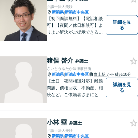
先をご紹介しています。
弁護士法人美咲
新潟県
新潟市中央区
|
【初回面談無料】【電話相談
詳細を見
可】【夜間／休日相談可】よ
る
りよい解決がご提示できるよ
う、全力でサポートさせてい
ただきます。お困りの方は、
お気軽にご相談ください。
猪俣 啓介
弁護士
さいとうゆたか法律事務所
新潟県
新潟市中央区
白山駅
から徒歩10分
|
【土日・夜間相談対応】離婚
詳細を見
問題、債権回収、不動産、相
る
続など。ご依頼者さまにとっ
てのベストは何かを常に考え
て全力でサポートいたしま
す。難しい専門用語は使わ
小林 塁
ず、わかりやすくご説明しま
弁護士
す。お気軽にご相談ください
弁護士法人美咲
【子連れ相談可】
新潟県
新潟市中央区
|