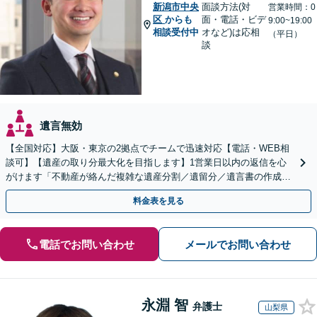
新潟市中央
面談方法(対
営業時間：0
区
からも
面・電話・ビデ
9:00~19:00
相談受付中
オなど)は応相
（平日）
談
遺言無効
【全国対応】大阪・東京の2拠点でチームで迅速対応【電話・WEB相
談可】【遺産の取り分最大化を目指します】1営業日以内の返信を心
がけます「不動産が絡んだ複雑な遺産分割／遺留分／遺言書の作成・
執行／事業承継など、お任せください」【休日相談あり】
料金表を見る
電話でお問い合わせ
メールでお問い合わせ
永淵 智
弁護士
山梨県