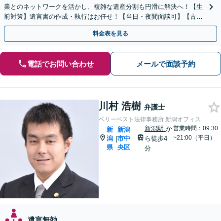
業とのネットワークを活かし、複雑な遺産分割も円滑に解決へ！【生
前対策】遺言書の作成・執行はお任せ！【当日・夜間面談可】【古町
地区・中央区役所徒歩2分】
料金表を見る
電話でお問い合わせ
メールで面談予約
川村 浩樹
弁護士
ベリーベスト法律事務所 新潟オフィス
新潟駅
か
営業時間：09:30
新
新潟
~21:00（平日）
潟
市中
ら徒歩4
|
県
央区
分
遺言無効