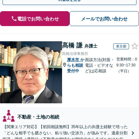
電話でお問い合わせ
メールでお問い合わせ
髙橋 謙
弁護士
東京都
髙橋法律事務所
営業時間：0
厚木市
か
面談方法(対面・
らも相談
電話・ビデオな
9:30~17:30
受付中
ど)は応相談
（平日）
不動産・土地の相続
【関東エリア対応】【初回相談無料】35年以上の弁護士経験で培った
「どんな相手でも臆さない、粘り強い交渉力」が強みです。遺産分割