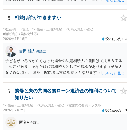
する場合の比率は、現状で、客観的に見てどの程度が妥当と考えられ
ますか。 →本人が自由に決められますので、どこが妥当とは言えない
です。客観的な基準もありません。 ・できれば穏やかに、分割を拒否
5
相続は誰ができますか
することはできますか。 →分割を拒否するということは、遺産はいら
ないということでしょうか。遺言で、受取を指定されててもいらない
#遺産分割
#協議
#不動産・土地の相続
#相続人調査・確定
と拒否することはできます。理由を説明する必要はありません。
#相続登記（義務化対応）
2026年7月16日
役にたった
2
吉田 雄大
弁護士
子どもがいる方が亡くなった場合の法定相続人の範囲は民法８８７条
に規定があり、あなたは代襲相続人として相続権があります（民法８
８７条２項）。 また、配偶者は常に相続人となります（民法８９０
条）。 「祖父の子供３人」の方の配偶者がご健在であれば、その方に
も相続権があります。つまり、孫５人に加えて「おじ又はおば」にも
相続権がある可能性があります。
6
義母と夫の共同名義ローン返済金の権利について
知りたい
#不動産・土地の相続
#相続人調査・確定
#家族間の相続トラブル
2026年7月25日
役にたった
1
匿名A
弁護士