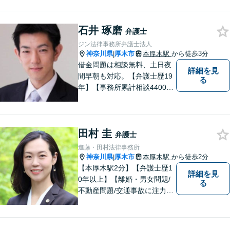
法人破産／相続／不貞トラブ
ル／離婚／男女問題
石井 琢磨
弁護士
ジン法律事務所弁護士法人
神奈川県
厚木市
本厚木駅
から徒歩3分
|
借金問題は相談無料、土日夜
詳細を見
間早朝も対応。【弁護士歴19
る
年】【事務所累計相談4400件
突破】民事裁判／家事調停・
審判／債務整理／法人破産／
相続／不貞トラブル／離婚／
田村 圭
男女問題
弁護士
進藤・田村法律事務所
神奈川県
厚木市
本厚木駅
から徒歩2分
|
【本厚木駅2分】【弁護士歴1
詳細を見
0年以上】【離婚・男女問題/
る
不動産問題/交通事故に注力】
わかりやすい説明と迅速・誠
実対応を心がけています。最
善の解決策をご提供できるよ