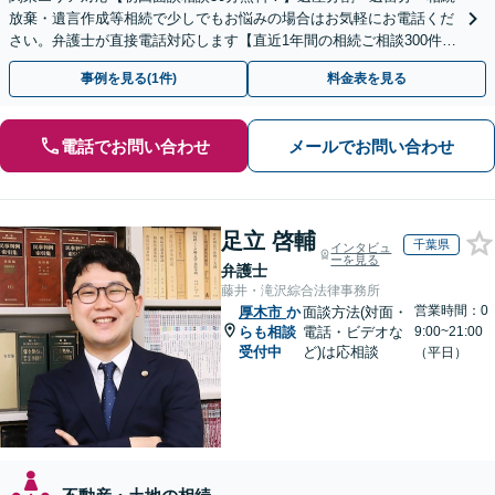
放棄・遺言作成等相続で少しでもお悩みの場合はお気軽にお電話くだ
さい。弁護士が直接電話対応します【直近1年間の相続ご相談300件以
上！＆相続の著書・セミナー多数】弁護士複数所属
事例を見る(1件)
料金表を見る
電話でお問い合わせ
メールでお問い合わせ
足立 啓輔
千葉県
インタビュ
ーを見る
弁護士
藤井・滝沢綜合法律事務所
営業時間：0
厚木市
か
面談方法(対面・
らも相談
電話・ビデオな
9:00~21:00
受付中
ど)は応相談
（平日）