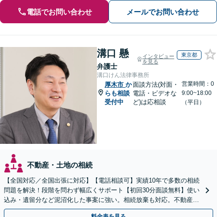
電話でお問い合わせ
メールでお問い合わせ
溝口 懸
東京都
インタビュー
を見る
弁護士
溝口けん法律事務所
営業時間：0
厚木市
か
面談方法(対面・
らも相談
電話・ビデオな
9:00~18:00
受付中
ど)は応相談
（平日）
不動産・土地の相続
【全国対応／全国出張に対応】【電話相談可】実績10年で多数の相続
問題を解決！段階を問わず幅広くサポート【初回30分面談無料】使い
込み・遺留分など泥沼化した事案に強い。相続放棄も対応。不動産相
続は次世代を見据えたご提案。生前対策もお任せを
料金表を見る