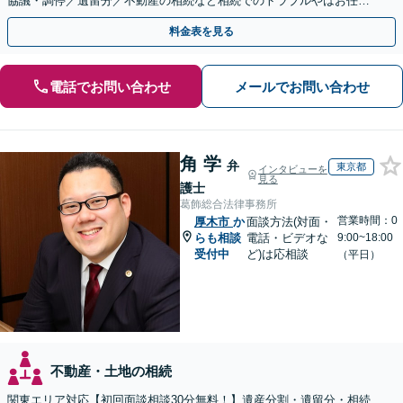
協議・調停／遺留分／不動産の相続など相続でのトラブルやはお任せ
ください。遺言書や生前贈与など生前対策にも注力
料金表を見る
電話でお問い合わせ
メールでお問い合わせ
角 学
弁
東京都
インタビューを
見る
護士
葛飾総合法律事務所
営業時間：0
厚木市
か
面談方法(対面・
らも相談
電話・ビデオな
9:00~18:00
受付中
ど)は応相談
（平日）
不動産・土地の相続
関東エリア対応【初回面談相談30分無料！】遺産分割・遺留分・相続