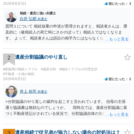
2026年8月3日
役にたった
3
相続・遺言に強い弁護士
白井 弘昭
弁護士
質問１について 相続放棄の申述が受理されますと、相談者さんは、遡
及的に（被相続人の死亡時にさかのぼって）相続人ではなくなりま
す。 よって、相談者さんは訴訟の相手方にはならなくなるので（明け
渡し請求の対象ではなくなるので）請求棄却となります。 相続放棄受
理証明を家庭裁判所で取得し、コピーを答弁書に添えて裁判所に提出
してください。 質問２について 請求棄却を求める答弁書を提出すれ
2
遺産分割協議のやり直し
ば、第１回期日は出席する必要がありません。その日は差支え（用事
があり出席できない）との記載で十分です。 質問３について 弁護士で
#家族間の相続トラブル
#遺産分割
#相続トラブルの代理交渉
はないので、ｍｉｎｔｓでの提出の必要は無いと思います。郵送（期
#不動産・土地の相続
2026年8月5日
役にたった
2
限までに届けばよい）で十分です。 詳細は、書面記載の裁判所書記官
にお問い合わせください。 以上、ご参考まで。
井上 祐司
弁護士
>分割協議のやり直しの裁判を起こすと言われています。 伯母の主張
通り協議書は無効なのでしょうか。 現時点では、遺産分割協議に基
づく不動産登記がされている状況で、分割協議自体の無効を裁判所が
認めたわけではないので、分割協議の効力に影響はありません。 先
方の訴訟の主張及び立証次第ですが、 ・御祖母様の認知能力に関する
医師の意見書、筆跡鑑定 が提出されればその効力が否定される可能性
3
遺産相続で従兄弟が協力しない場合の対処法は？