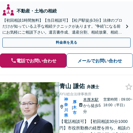
不動産・土地の相続
【初回相談1時間無料】【当日相談可】【松戸駅徒歩3分】法律のプロ
だけが知っている上手な相続テクニックがあります。”争続”になる前
にお気軽にご相談下さい。遺言書作成、遺産分割、相続放棄、相続税
のことなど弁護経験豊富です。
料金表を見る
電話でお問い合わせ
メールでお問い合わせ
青山 謙佑
弁護士
AYU総合法律事務所
神
本厚木駅
営業時間：09:00~
厚
奈
18:00（平日）
から徒歩5
木
|
川
分
市
県
【電話相談可】【初回相談30分1000
円】市役所勤務の経歴を持ち、相談の