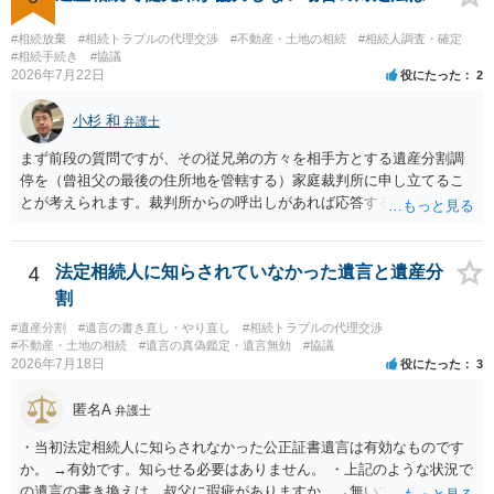
はありますが、 ・伯母様自身が分割協議に加わっていること ・御祖母
様の意に反する遺産分割協議を行う実益が誰にあったかの立証が困難
#相続放棄
#相続トラブルの代理交渉
#不動産・土地の相続
#相続人調査・確定
であること からすると、実際に遺産分割協議の効力が否定される可能
#相続手続き
#協議
2026年7月22日
役にたった
2
性はそれほど高くない（立証のハードルは非常に高い）ということが
言えると思います。
小杉 和
弁護士
まず前段の質問ですが、その従兄弟の方々を相手方とする遺産分割調
停を（曾祖父の最後の住所地を管轄する）家庭裁判所に申し立てるこ
とが考えられます。裁判所からの呼出しがあれば応答する可能性がま
だあるのではないでしょうか。 後段の質問については、相続放棄は可
能と思われます。時間が思った以上にないので必要書類をてきぱきと
揃える必要があります。その点是非御注意ください。
4
法定相続人に知らされていなかった遺言と遺産分
割
#遺産分割
#遺言の書き直し・やり直し
#相続トラブルの代理交渉
#不動産・土地の相続
#遺言の真偽鑑定・遺言無効
#協議
2026年7月18日
役にたった
3
匿名A
弁護士
・当初法定相続人に知らされなかった公正証書遺言は有効なものです
か。 →有効です。知らせる必要はありません。 ・上記のような状況で
の遺言の書き換えは、叔父に瑕疵がありますか。→無いです。 ・分割