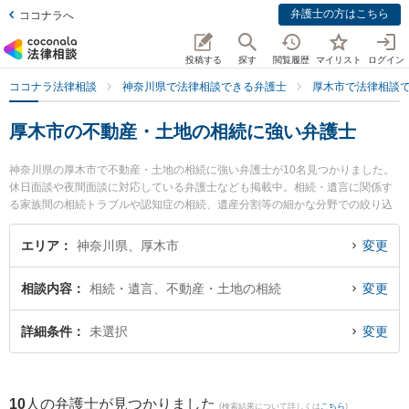
弁護士の方はこちら
ココナラへ
投稿する
探す
閲覧履歴
マイリスト
ログイン
ココナラ法律相談
神奈川県で法律相談できる弁護士
厚木市で法律相談
厚木市の不動産・土地の相続に強い弁護士
神奈川県の厚木市で不動産・土地の相続に強い弁護士が10名見つかりました。
休日面談や夜間面談に対応している弁護士なども掲載中。相続・遺言に関係す
る家族間の相続トラブルや認知症の相続、遺産分割等の細かな分野での絞り込
み検索もでき便利です。特に相州法律事務所の大谷 優樹弁護士やAYU総合法律
事務所の白鳥 佑記弁護士、AYU総合法律事務所の青山 謙佑弁護士のプロフィー
エリア
神奈川県、厚木市
変更
ル情報や弁護士費用、強みなどが注目されています。『厚木市で土日や夜間に
発生した不動産・土地の相続のトラブルを今すぐに弁護士に相談したい』『不
相談内容
相続・遺言、不動産・土地の相続
変更
動産・土地の相続のトラブル解決の実績豊富な近くの弁護士を検索したい』
『初回相談無料で不動産・土地の相続を法律相談できる厚木市内の弁護士に相
談予約したい』などでお困りの相談者さんにおすすめです。
詳細条件
未選択
変更
10
人の弁護士が見つかりました
(検索結果について詳しくは
こちら
)