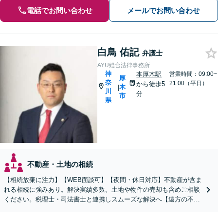
電話でお問い合わせ
メールでお問い合わせ
白鳥 佑記
弁護士
AYU総合法律事務所
神
本厚木駅
営業時間：09:00~
厚
奈
21:00（平日）
から徒歩5
木
|
川
分
市
県
不動産・土地の相続
【相続放棄に注力】【WEB面談可】【夜間・休日対応】不動産が含ま
れる相続に強みあり。解決実績多数。土地や物件の売却も含めご相談
ください。税理士・司法書士と連携しスムーズな解決へ【遠方の不動
産もご相談ください】【初回相談30分1000円】