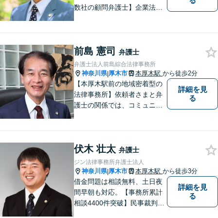
る
数社の顧問弁護士】企業法
務…会社法｜契約法務｜企業
間紛争｜会社訴訟｜労務紛争
｜債権回収｜法人破産 || 一
前島 憲司
般民事…交通事故｜労働｜不
弁護士
動産｜相続｜借金問題
弁護士法人前島綜合法律事務所
神奈川県
厚木市
本厚木駅
から徒歩2分
|
【本厚木駅前の地域密着型の
詳細を見
法律事務所】依頼者さまと弁
る
護士の関係では、コミュニケ
ーションの取りやすさを重
視！早期解決のためにまずは
ご相談ください。【電話・WE
伏木 壮太
B面談可】【本厚木駅1分】
弁護士
ジン法律事務所弁護士法人
神奈川県
厚木市
本厚木駅
から徒歩3分
|
借金問題は相談無料、土日夜
詳細を見
間早朝も対応。【事務所累計
る
相談4400件突破】民事裁判／
家事調停・審判／債務整理／