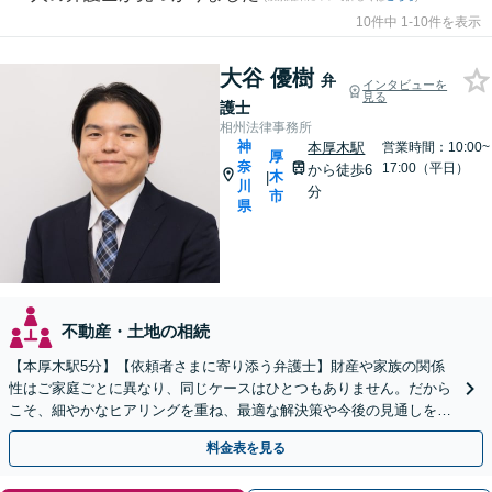
10件中 1-10件を表示
大谷 優樹
弁
インタビューを
見る
護士
相州法律事務所
神
本厚木駅
営業時間：10:00~
厚
奈
17:00（平日）
から徒歩6
木
|
川
分
市
県
不動産・土地の相続
【本厚木駅5分】【依頼者さまに寄り添う弁護士】財産や家族の関係
性はご家庭ごとに異なり、同じケースはひとつもありません。だから
こそ、細やかなヒアリングを重ね、最適な解決策や今後の見通しを明
確にお示しします。ぜひ一度当事務所へご相談ください。
料金表を見る