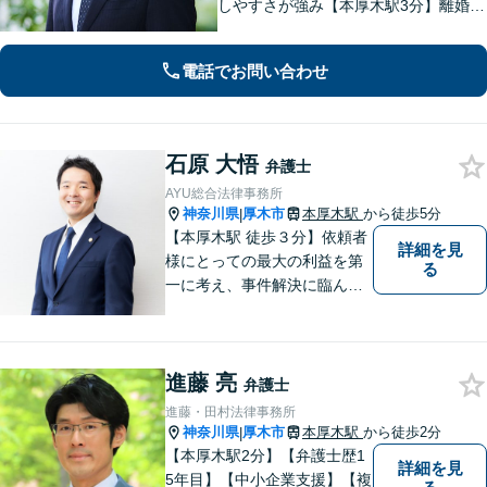
しやすさが強み【本厚木駅3分】離婚・
男女問題、相続・遺言、刑事事件、債
権回収など幅広く対応。面談の際に
電話でお問い合わせ
は、傾聴と共感を大切にしています。
一人で抱え込まずにご連絡ください。
石原 大悟
弁護士
AYU総合法律事務所
神奈川県
厚木市
本厚木駅
から徒歩5分
|
【本厚木駅 徒歩３分】依頼者
詳細を見
様にとっての最大の利益を第
る
一に考え、事件解決に臨んで
おります。神奈川県央地域に
根差し、みなさまから選ばれ
るべき県内Ｎｏ１の法律事務
進藤 亮
所を目指しております。
弁護士
進藤・田村法律事務所
神奈川県
厚木市
本厚木駅
から徒歩2分
|
【本厚木駅2分】【弁護士歴1
詳細を見
5年目】【中小企業支援】【複