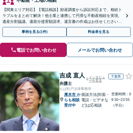
不動産・土地の相続
【関東エリア対応】【電話相談】財産調査から訴訟対応まで、相続ト
ラブルをまとめて解決！他士業と連携して円滑な不動産相続を実現、
遺産分割協議、遺留分侵害額請求、遺言書の作成はお任せください。
明確な料金体系【オンライン面談可能】
事例を見る(1件)
料金表を見る
電話でお問い合わせ
メールでお問い合わせ
吉成 直人
千葉県
インタビュ
ーを見る
弁護士
ちば松戸法律事務所
営業時間：0
厚木市
か
面談方法(対面・
らも相談
電話・ビデオな
9:30~23:55
受付中
ど)は応相談
（平日）