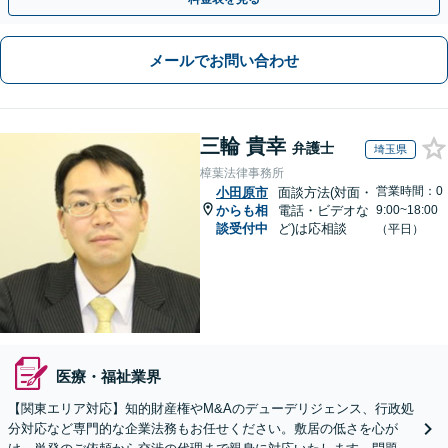
メールでお問い合わせ
三輪 貴幸
弁護士
埼玉県
樟葉法律事務所
営業時間：0
小田原市
面談方法(対面・
からも相
電話・ビデオな
9:00~18:00
談受付中
ど)は応相談
（平日）
医療・福祉業界
【関東エリア対応】知的財産権やM&Aのデューデリジェンス、行政処
分対応など専門的な企業法務もお任せください。敷居の低さを心が