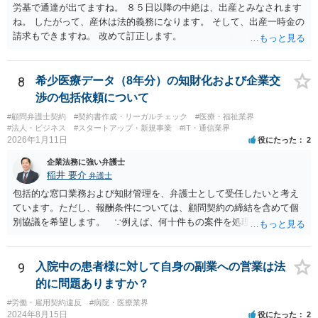
労基で通達が出てますね。 ８５日以降の中絶は、出産とみなされます
ね。 したがって、産休は法的義務になります。 そして、出産一時金の
請求もできますね。 改めて訂正します。
8
希少医療データ（8年分）の知財化および企業交
渉の包括依頼について
#顧問弁護士契約
#契約書作成・リーガルチェック
#医療・福祉業界
#法人・ビジネス
#スタートアップ・新規事業
#IT・通信業界
2026年1月11日
役にたった
2
企業法務に強い弁護士
稲井 要介
弁護士
包括的な窓口業務および知財管理を、弁護士として受任したいと考え
ています。ただし、報酬条件については、顧問契約の締結を含めて個
別協議を希望します。 ∵例えば、何十件もの案件を処理し、時間を
かなり費やしたが、企業との契約締結にほとんど至らなかった場合、
着手金33万円（税込）では割に合わないことになります。
9
入院中の患者様に対して自身の副業への営業は法
的に問題ありますか？
#労働・雇用契約違反
#病院・医療業界
2024年8月15日
役にたった
2