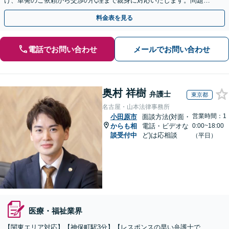
け、単発のご依頼から交渉の代理まで親身に対応いたします。問題が
複雑化する前に気軽にご相談を【営業時間内初回相談無料】
料金表を見る
電話でお問い合わせ
メールでお問い合わせ
奥村 祥樹
弁護士
東京都
名古屋・山本法律事務所
営業時間：1
小田原市
面談方法(対面・
からも相
電話・ビデオな
0:00~18:00
談受付中
ど)は応相談
（平日）
医療・福祉業界
【関東エリア対応】【神保町駅3分】【レスポンスの早い弁護士で