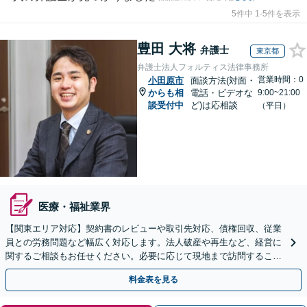
5件中 1-5件を表示
豊田 大将
弁護士
東京都
弁護士法人フォルティス法律事務所
営業時間：0
小田原市
面談方法(対面・
からも相
電話・ビデオな
9:00~21:00
談受付中
ど)は応相談
（平日）
医療・福祉業界
【関東エリア対応】契約書のレビューや取引先対応、債権回収、従業
員との労務問題など幅広く対応します。法人破産や再生など、経営に
関するご相談もお任せください。必要に応じて現地まで訪問すること
も可能
料金表を見る