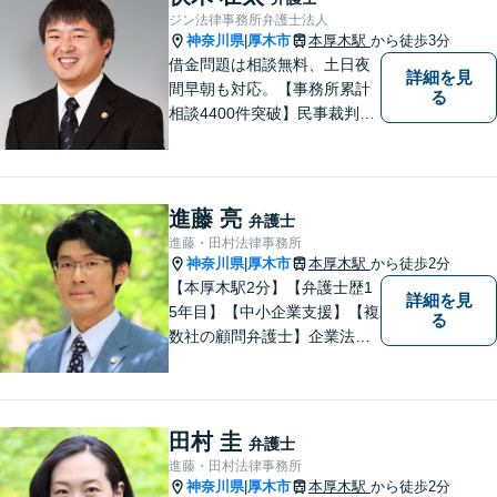
ジン法律事務所弁護士法人
神奈川県
厚木市
本厚木駅
から徒歩3分
|
借金問題は相談無料、土日夜
詳細を見
間早朝も対応。【事務所累計
る
相談4400件突破】民事裁判／
家事調停・審判／債務整理／
法人破産／相続／不貞トラブ
ル／離婚／男女問題
進藤 亮
弁護士
進藤・田村法律事務所
神奈川県
厚木市
本厚木駅
から徒歩2分
|
【本厚木駅2分】【弁護士歴1
詳細を見
5年目】【中小企業支援】【複
る
数社の顧問弁護士】企業法
務…会社法｜契約法務｜企業
間紛争｜会社訴訟｜労務紛争
｜債権回収｜法人破産 || 一
般民事…交通事故｜労働｜不
田村 圭
弁護士
動産｜相続｜借金問題
進藤・田村法律事務所
神奈川県
厚木市
本厚木駅
から徒歩2分
|