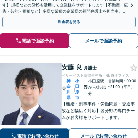
す】LINEなどのSNSも活用して企業様をサポートします【不動産・広
告・芸能・福祉など】多様な業種の企業様の顧問弁護士を担当中。時
代に即した対応ができます【個人事業主様も相談可能】
料金表を見る
電話で面談予約
メールで面談予約
安藤 良
弁護士
ベリーベスト法律事務所 小田原オフィス
神
小
小田原駅
営業時間：09:30
奈
田
~21:00（平日）
から徒歩3
|
川
原
分
県
市
【離婚・刑事事件・労働問題・交通事
故など幅広く対応】各分野の専門チー
ムがお客様をサポートします。
電話でお問い合わせ
メールでお問い合わせ