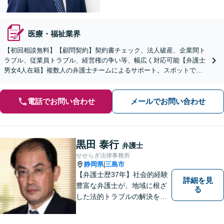
医療・福祉業界
【初回相談無料】【顧問契約】契約書チェック、法人破産、企業間ト
ラブル、従業員トラブル、経営権の争い等、幅広く対応可能【弁護士
男女4人在籍】複数人の弁護士チームによるサポート。スポットでの
ご相談もお気軽に【夜間相談OK】
電話でお問い合わせ
メールでお問い合わせ
黒田 泰行
弁護士
せせらぎ法律事務所
静岡県
三島市
|
【弁護士歴37年】社会的経験
詳細を見
豊富な弁護士が、地域に根ざ
る
した法的トラブルの解決を目
指します。労働問題、不動産
トラブル、遺産相続など個