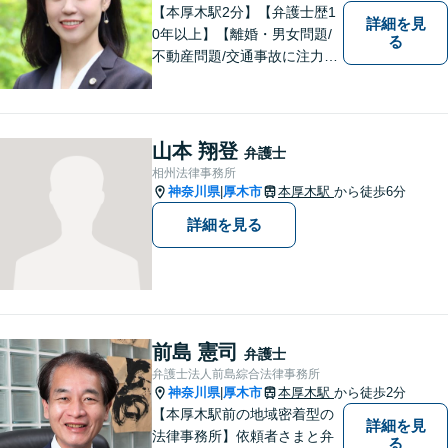
【本厚木駅2分】【弁護士歴1
詳細を見
0年以上】【離婚・男女問題/
る
不動産問題/交通事故に注力】
わかりやすい説明と迅速・誠
実対応を心がけています。最
善の解決策をご提供できるよ
う、全力でサポートします。
山本 翔登
弁護士
相州法律事務所
神奈川県
厚木市
本厚木駅
から徒歩6分
|
詳細を見る
前島 憲司
弁護士
弁護士法人前島綜合法律事務所
神奈川県
厚木市
本厚木駅
から徒歩2分
|
【本厚木駅前の地域密着型の
詳細を見
法律事務所】依頼者さまと弁
る