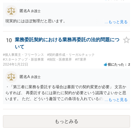
匿名A
弁護士
現実的にはほぼ無理だと思います。
10
業務委託契約における業務再委託の法的問題につ
いて
#個人事業主・フリーランス
#契約書作成・リーガルチェック
#スタートアップ・新規事業
#病院・医療業界
#IT業界
2024年1月22日
役にたった
2
匿名A
弁護士
・「第三者に業務を委託する場合は書面での契約変更が必要」 文言か
らすれば、 再委託するには新たに契約が必要という認識でよいかと思
います。 ただ、どういう趣旨でこの条項を入れているのかが少し気に
なります。 「書面による承諾を得ること」を条項としているものはよ
く目にします。 あえて契約変更という手続きを予定しているとなる
と、守秘条項との関係なのかもしれませんが、場合によっては、契約
もっとみる
条件（代金）の下方修正を考えてのものなのかという危惧はありま
す。