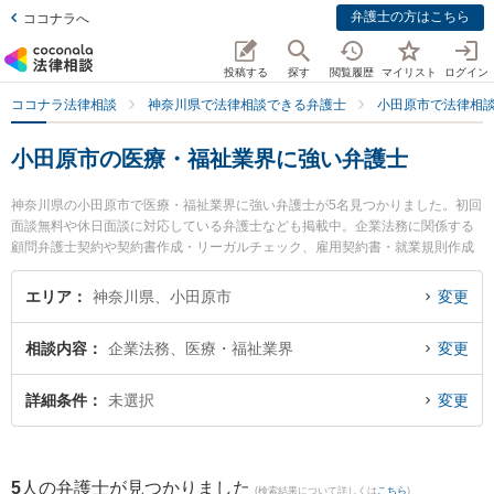
弁護士の方はこちら
ココナラへ
投稿する
探す
閲覧履歴
マイリスト
ログイン
ココナラ法律相談
神奈川県で法律相談できる弁護士
小田原市で法律相
小田原市の医療・福祉業界に強い弁護士
神奈川県の小田原市で医療・福祉業界に強い弁護士が5名見つかりました。初回
面談無料や休日面談に対応している弁護士なども掲載中。企業法務に関係する
顧問弁護士契約や契約書作成・リーガルチェック、雇用契約書・就業規則作成
等の細かな分野での絞り込み検索もでき便利です。特にベリーベスト法律事務
所 小田原オフィスの安藤 良弁護士や望月法律事務所の望月 孝礼弁護士、三川
エリア
神奈川県、小田原市
変更
法律事務所の松浦 加代子弁護士のプロフィール情報や弁護士費用、強みなどが
注目されています。『小田原市で土日や夜間に発生した医療・福祉業界のトラ
相談内容
企業法務、医療・福祉業界
変更
ブルを今すぐに弁護士に相談したい』『医療・福祉業界のトラブル解決の実績
豊富な近くの弁護士を検索したい』『初回相談無料で医療・福祉業界を法律相
談できる小田原市内の弁護士に相談予約したい』などでお困りの相談者さんに
詳細条件
未選択
変更
おすすめです。
5
人の弁護士が見つかりました
(検索結果について詳しくは
こちら
)