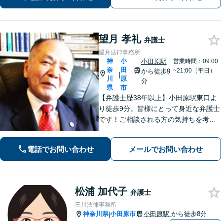
望月 孝礼
弁護士
望月法律事務所
神
小
小田原駅
営業時間：09:00
奈
田
~21:00（平日）
から徒歩9
|
川
原
分
県
市
【弁護士歴38年以上】小田原駅東口よ
り徒歩9分。皆様にとって身近な弁護士
です！ご相談される方の気持ちを考え
ながら、問題を解決していきます。そ
して頼んで良かったと思われる、そう
電話でお問い合わせ
メールでお問い合わせ
いう弁護士でいようと日々努めていま
す。 まずはご相談ください。
松浦 加代子
弁護士
三川法律事務所
神奈川県
小田原市
小田原駅
から徒歩8分
|