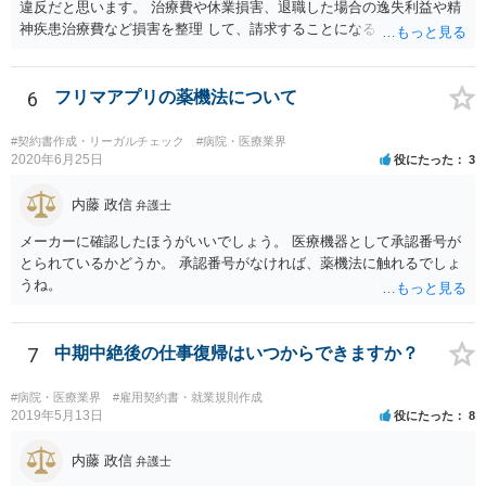
違反だと思います。 治療費や休業損害、退職した場合の逸失利益や精
神疾患治療費など損害を整理 して、請求することになるでしょう。 傷
害罪で警察にも被害届を出すといいでしょう。
6
フリマアプリの薬機法について
#契約書作成・リーガルチェック
#病院・医療業界
2020年6月25日
役にたった
3
内藤 政信
弁護士
メーカーに確認したほうがいいでしょう。 医療機器として承認番号が
とられているかどうか。 承認番号がなければ、薬機法に触れるでしょ
うね。
7
中期中絶後の仕事復帰はいつからできますか？
#病院・医療業界
#雇用契約書・就業規則作成
2019年5月13日
役にたった
8
内藤 政信
弁護士