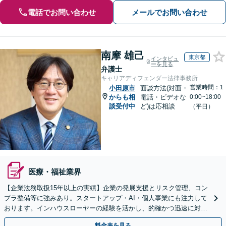
電話でお問い合わせ
メールでお問い合わせ
南摩 雄己
東京都
インタビュ
ーを見る
弁護士
キャリアディフェンダー法律事務所
営業時間：1
小田原市
面談方法(対面・
からも相
電話・ビデオな
0:00~18:00
談受付中
ど)は応相談
（平日）
医療・福祉業界
【企業法務取扱15年以上の実績】企業の発展支援とリスク管理、コン
プラ整備等に強みあり。スタートアップ・AI・個人事業にも注力して
おります。インハウスローヤーの経験を活かし、的確かつ迅速に対処
します【オンライン面談対応】【夜間・休日の相談可】
料金表を見る