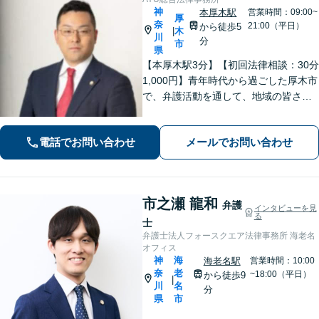
神
本厚木駅
営業時間：09:00~
厚
奈
21:00（平日）
から徒歩5
木
|
川
分
市
県
【本厚木駅3分】【初回法律相談：30分
1,000円】青年時代から過ごした厚木市
で、弁護活動を通して、地域の皆さま
のお役に立ちたい。企業法務・不動
産・インターネット問題など幅広い分
電話でお問い合わせ
メールでお問い合わせ
野に対応可能です。【休日・夜間対
応】
市之瀬 龍和
弁護
インタビューを見
る
士
弁護士法人フォースクエア法律事務所 海老名
オフィス
神
海
海老名駅
営業時間：10:00
奈
老
~18:00（平日）
から徒歩9
|
川
名
分
県
市