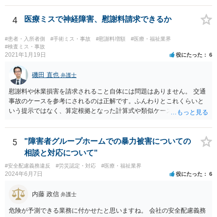
4
医療ミスで神経障害、慰謝料請求できるか
#患者・入所者側
#手術ミス・事故
#慰謝料増額
#医療・福祉業界
#検査ミス・事故
2021年1月19日
役にたった
6
磯田 直也
弁護士
慰謝料や休業損害を請求されること自体には問題はありません。 交通
事故のケースを参考にされるのは正解です。ふんわりとこれくらいと
いう提示ではなく、算定根拠となった計算式や類似ケースでの裁判所
の判断、収入資料などを併せて提示するように心掛けてください。 反
面、針刺し事故については医療者側の故意や過失がないと思われるケ
ースが多く、早期解決のためにある程度の減額等があることはやむを
5
"障害者グループホームでの暴力被害についての
得ないかとも思います。 病院側の提示があまりにも低額であった場合
相談と対応について"
などには、弁護士へのご依頼も検討されるべきかと思います。 弁護士
#安全配慮義務違反
#労災認定・対応
#医療・福祉業界
への依頼が必要になる際に備えて、また現時点でのアドバイス等をも
2024年6月7日
役にたった
6
らうために、一度法律事務所にご相談されておいても良いかも知れま
せん。
内藤 政信
弁護士
危険が予測できる業務に付かせたと思いますね。 会社の安全配慮義務