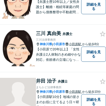
【弁護士歴10年以上／女性弁
詳細を見
護士】離婚・相続等家庭の問
る
題から債務整理や不動産問題
まで幅広く対応。これまでに
培った知識・経験を活かしつ
つ、依頼者の立場に寄り添っ
三川 真由美
た解決方法を提案できるよう
弁護士
努めます。【小田原駅8分／子
三川法律事務所
連れ相談可】お気軽にご相談
神奈川県
小田原市
小田原駅
から徒歩8分
|
ください。
【小田原で20年以上】「女性
詳細を見
弁護士2人体制のきめ細やかな
る
対応」依頼者の立場になって
丁寧にお話をうかがい、わか
りやすく方針や手続について
説明することを心がけていま
井田 治子
す。【離婚／子連れ相談可】
弁護士
複雑・高額な財産分与も安心
まちかど法律事務所
【民事信託士】資格を生かし
神奈川県
小田原市
小田原駅
から徒歩10分
|
た相続対策
【小田原駅10分】地域の皆さ
詳細を見
まのお役に立てるよう日々研
る