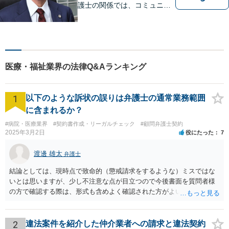
護士の関係では、コミュニケ
ーションの取りやすさを重
視！早期解決のためにまずは
ご相談ください。【電話・WE
B面談可】【本厚木駅1分】
医療・福祉業界の法律Q&Aランキング
1
以下のような訴状の誤りは弁護士の通常業務範囲
に含まれるか？
#病院・医療業界
#契約書作成・リーガルチェック
#顧問弁護士契約
2025年3月2日
役にたった
7
渡邊 雄太
弁護士
結論としては、現時点で致命的（懲戒請求をするような）ミスではな
いとは思いますが、少し不注意な点が目立つので今後書面を質問者様
の方で確認する際は、形式も含めよく確認された方がよいと思われま
す。 以下一つずつ回答させていただきます。 ①脱字部分を手書きで修
正 →のぞましくはないですが、時たまあるものと存じます。 通常は、
弁護士が起案 Ⅰ依頼者に内容の確認 Ⅱ弁護士が誤字脱字等を確認 Ⅲ
2
違法案件を紹介した仲介業者への請求と違法契約