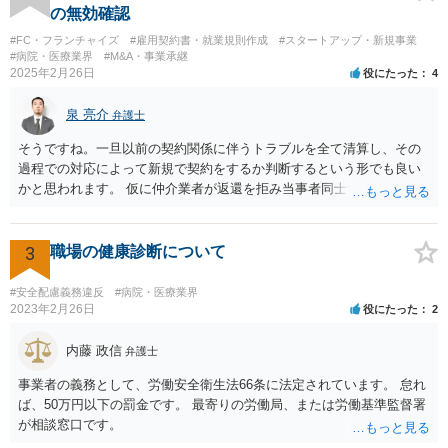
念のため事務員が確認 Ⅳ提出 の流れになりますので、どこかの段階で
の無効確認
気が付くことが多いです。仮処分等緊急性が高い案件では提出時に裁
#FC・フランチャイズ
#雇用契約書・就業規則作成
#スタートアップ・新規事業
判所窓口で修正して受理してもらうということはありますので、その
#病院・医療業界
#M&A・事業承継
場合は責められない部分もあるかと思います。 ②証拠である薬品名を
2025年2月26日
役にたった
4
間違っている →こちらは①のⅠかⅡの段階で修正しておくべきでしょ
うね。よくわからないならば弁護士としては依頼者にこちらの薬品で
泉 亮介
弁護士
よいですかと聞くべきではあると思います。他のミスに比してこれは
内容に関するミスなので、今後はよく確認いただいた方がよいと思い
そうですね。一旦以前の契約関係に伴うトラブルを全て清算し、その
ます。 ③証拠のナンバーが入らないまま甲号証のハンコが押されたま
過程での対応によって新規で契約をするか判断するという形でも良い
まになっている →形式ミスですね。不注意ですが、訴訟の勝敗に直結
かと思われます。 仮に仲介業者が返還を拒み当事者同士での解決が困
するわけではないものと思います。 ④当方原告が作成したスクリーン
難となった場合は個別に弁護士に相談されると良いでしょう。
ショットの証拠が縦長や横長に印刷され、文字が間延びしている(読め
ないことはない) →こちらも③と同様であると思います。 以上のとお
3
職場の健康診断について
り、①～④も訴訟の勝敗に直結するものではないと思われますので、
致命的なミスではないと思います。 もっとも、形式面も仕事の完成物
#安全配慮義務違反
#病院・医療業界
として当然確認すべきでありますので、今後は気を付けるように弁護
2023年2月26日
役にたった
2
士にお伝えいただいてもよいと思います。
内藤 政信
弁護士
事業者の義務として、労働安全衛生法66条に法定されています。 怠れ
ば、50万円以下の罰金です。 最寄りの労働局、または労働基準監督署
が相談窓口です。