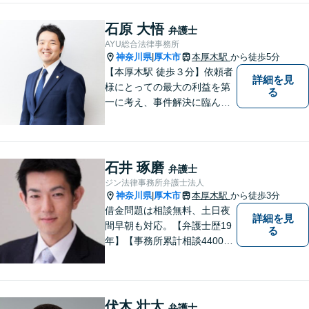
人・法人問わず誠実に対応い
たします。
石原 大悟
弁護士
AYU総合法律事務所
神奈川県
厚木市
本厚木駅
から徒歩5分
|
【本厚木駅 徒歩３分】依頼者
詳細を見
様にとっての最大の利益を第
る
一に考え、事件解決に臨んで
おります。神奈川県央地域に
根差し、みなさまから選ばれ
るべき県内Ｎｏ１の法律事務
所を目指しております。
石井 琢磨
弁護士
ジン法律事務所弁護士法人
神奈川県
厚木市
本厚木駅
から徒歩3分
|
借金問題は相談無料、土日夜
詳細を見
間早朝も対応。【弁護士歴19
る
年】【事務所累計相談4400件
突破】民事裁判／家事調停・
審判／債務整理／法人破産／
相続／不貞トラブル／離婚／
男女問題
伏木 壮太
弁護士