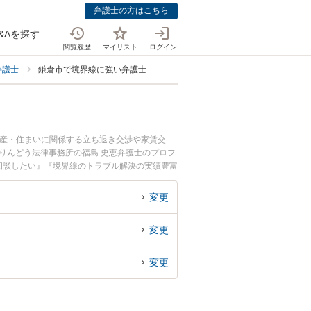
弁護士の方はこちら
&Aを探す
閲覧履歴
マイリスト
ログイン
弁護士
鎌倉市で境界線に強い弁護士
動産・住まいに関係する立ち退き交渉や家賃交
りんどう法律事務所の福島 史恵弁護士のプロフ
相談したい』『境界線のトラブル解決の実績豊富
談者さんにおすすめです。
変更
変更
変更