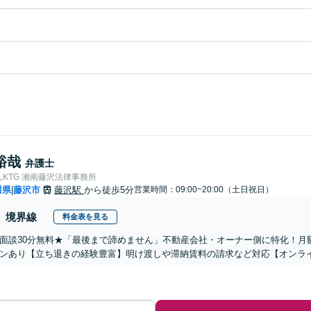
裕哉
弁護士
KTG 湘南藤沢法律事務所
川県
藤沢市
藤沢駅
から徒歩5分
営業時間：09:00~20:00（土日祝日）
|
境界線
料金表を見る
面談30分無料★「最後まで諦めません」不動産会社・オーナー側に特化！月額6
ンあり【立ち退きの経験豊富】明け渡しや滞納賃料の請求など対応【オンラ