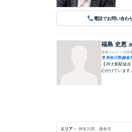
電話でお問い合わ
福島 史恵
鎌倉りんどう法律
神奈川県
鎌倉
|
【JR大船駅徒
心がけています
エリア
神奈川県、鎌倉市