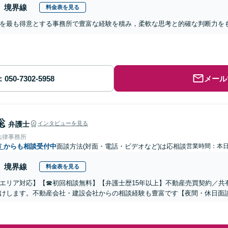
境界線
料金表を見る
を最も得意とする事務所で豊富な経験を積み，柔軟な思考と的確な判断力を
メール
聡
弁護士
インタビューを見る
法律事務所
市
からも相談受付中
面談方法(対面・電話・ビデオなど)は応相談
営業時間：本
境界線
料金表を見る
エリア対応】【☎︎初回相談無料】【弁護士歴15年以上】不動産売買契約／
けします。不動産会社・建設会社からの相談経験も豊富です【夜間・休日面談