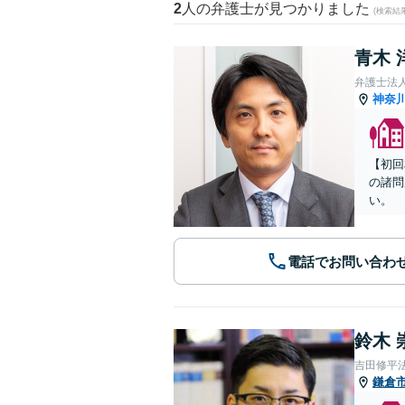
2
人の弁護士が見つかりました
(検索結
青木 
弁護士法
神奈
【初回
の諸問
い。
電話でお問い合わ
鈴木 
吉田修平
鎌倉