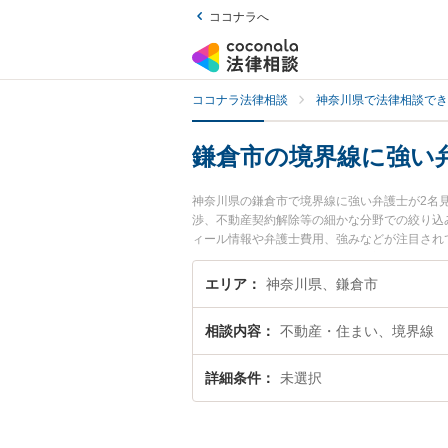
ココナラへ
ココナラ法律相談
神奈川県で法律相談でき
鎌倉市の境界線に強い
神奈川県の鎌倉市で境界線に強い弁護士が2名
渉、不動産契約解除等の細かな分野での絞り込
ィール情報や弁護士費用、強みなどが注目され
な近くの弁護士を検索したい』『初回相談無料
エリア
神奈川県、鎌倉市
相談内容
不動産・住まい、境界線
詳細条件
未選択