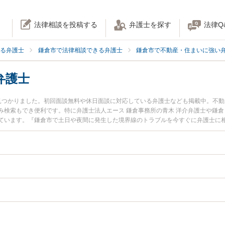
法律相談を投稿する
弁護士を探す
法律Q
る弁護士
鎌倉市で法律相談できる弁護士
鎌倉市で不動産・住まいに強い
弁護士
見つかりました。初回面談無料や休日面談に対応している弁護士なども掲載中。不
み検索もでき便利です。特に弁護士法人エース 鎌倉事務所の青木 洋介弁護士や鎌倉
ています。『鎌倉市で土日や夜間に発生した境界線のトラブルを今すぐに弁護士に
で境界線を法律相談できる鎌倉市内の弁護士に相談予約したい』などでお困りの相