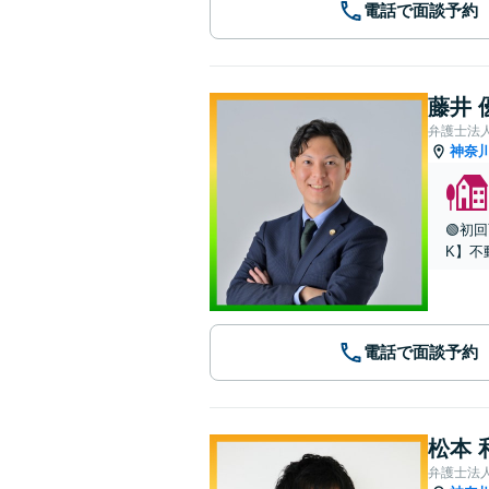
電話で面談予約
藤井 
弁護士法人
神奈
🟢初
K】不
電話で面談予約
松本 
弁護士法人