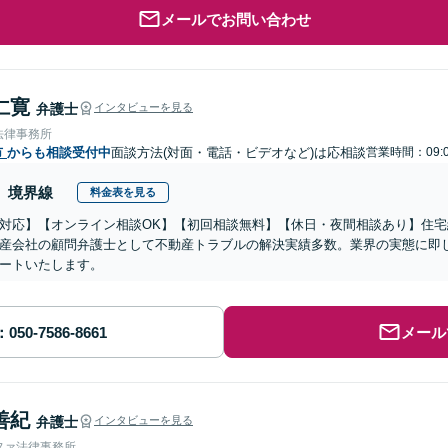
メールでお問い合わせ
仁寛
弁護士
インタビューを見る
法律事務所
市
からも相談受付中
面談方法(対面・電話・ビデオなど)は応相談
営業時間：09:0
境界線
料金表を見る
対応】【オンライン相談OK】【初回相談無料】【休日・夜間相談あり】住
産会社の顧問弁護士として不動産トラブルの解決実績多数。業界の実態に即
ートいたします。
メール
善紀
弁護士
インタビューを見る
ファ法律事務所