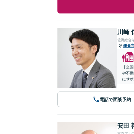
川崎 
佐野総合
鎌倉
【全国
や不動
にサポ
電話で面談予約
安田 
東京アル