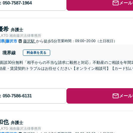
メール
優希
弁護士
KTG 湘南藤沢法律事務所
川県
藤沢市
藤沢駅
から徒歩5分
営業時間：09:00~20:00（土日祝日）
|
境界線
料金表を見る
回面談30分無料「相手からの不当な請求に毅然と対応」不動産のご相談を年間1
動産・賃貸契約トラブルはお任せください【オンライン相談可】【カード払
メール
和也
弁護士
KTG 湘南藤沢法律事務所