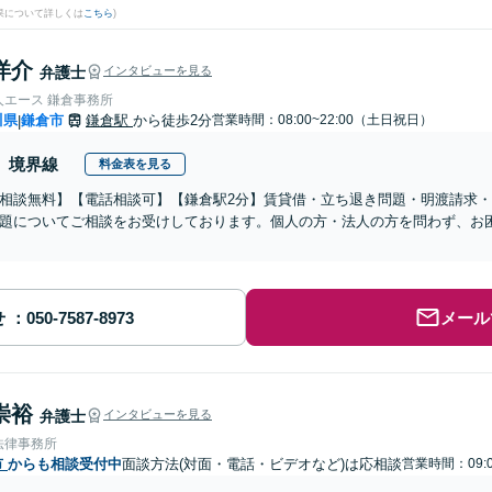
果について詳しくは
こちら
)
洋介
弁護士
インタビューを見る
人エース 鎌倉事務所
川県
鎌倉市
鎌倉駅
から徒歩2分
営業時間：08:00~22:00（土日祝日）
|
境界線
料金表を見る
相談無料】【電話相談可】【鎌倉駅2分】賃貸借・立ち退き問題・明渡請求
題についてご相談をお受けしております。個人の方・法人の方を問わず、お
せ
メール
崇裕
弁護士
インタビューを見る
法律事務所
市
からも相談受付中
面談方法(対面・電話・ビデオなど)は応相談
営業時間：09: