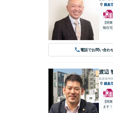
鎌倉
【関東
陥住宅
電話でお問い合わ
渡辺 
銀座新明
鎌倉
【関東
ます！