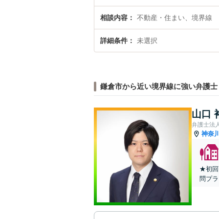
相談内容
不動産・住まい、境界線
詳細条件
未選択
鎌倉市から近い境界線に強い弁護士
山口 
弁護士法人
神奈
★初回
問プラ