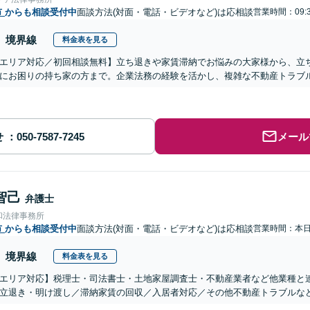
市
からも相談受付中
面談方法(対面・電話・ビデオなど)は応相談
営業時間：09:
境界線
料金表を見る
エリア対応／初回相談無料】立ち退きや家賃滞納でお悩みの大家様から、立
にお困りの持ち家の方まで。企業法務の経験を活かし、複雑な不動産トラブ
せ
メール
智己
弁護士
和法律事務所
市
からも相談受付中
面談方法(対面・電話・ビデオなど)は応相談
営業時間：本
境界線
料金表を見る
エリア対応】税理士・司法書士・土地家屋調査士・不動産業者など他業種と
立退き・明け渡し／滞納家賃の回収／入居者対応／その他不動産トラブルな