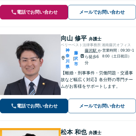
電話でお問い合わせ
メールでお問い合わせ
向山 修平
弁護士
ベリーベスト法律事務所 湘南藤沢オフィス
神
藤沢駅
か
営業時間：09:30~1
藤
奈
8:00（土日祝日）
ら徒歩6
沢
|
川
分
市
県
【離婚・刑事事件・労働問題・交通事
故など幅広く対応】各分野の専門チー
ムがお客様をサポートします。
電話でお問い合わせ
メールでお問い合わせ
松本 和也
弁護士