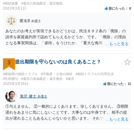
にチップが埋められている」等、おかしかったです。 当時の診療記
#相続放棄
#遺言の真偽鑑定・遺言無効
2022年3月1日
役にたった
8
録、介護認定の資料、介護記録を取得して 弁護士に面談で相談された
方がよいと思います。
匿名B
弁護士
あなたのお考えが実現できるかどうかは、民法８９２条の「廃除」の
請求を家庭裁判所で認めてもらえるかどうか、です。「廃除」の理由
となる事実関係は、「虐待」をうけたか、「重大な侮辱」を受けた
か、推定相続人たる夫に「その他著しい非行」があったか否かです。
「廃除」は遺言でも可能です（民法８９３条）。 弁護士に具体的な事
情を話して相談して、「廃除」が可能か、実際に法律相談を受けるこ
3
提出期限を守らないのは良くあること？
とをお勧めします。
#家族間の相続トラブル
#不動産・土地の相続
#相続トラブルの代理交渉
#生前贈与
#遺言の真偽鑑定・遺言無効
#遺言
2025年3月26日
役にたった
11
鬼沢 健士
弁護士
①与えません。 ②一般的によくあります。珍しくありません。 ③期限
遅れをあまりに気にしないことです。大事なのは中身です。 相手の提
出が遅れることもあるんじゃないかと思います。 それでもあなた有利
にはなりません。