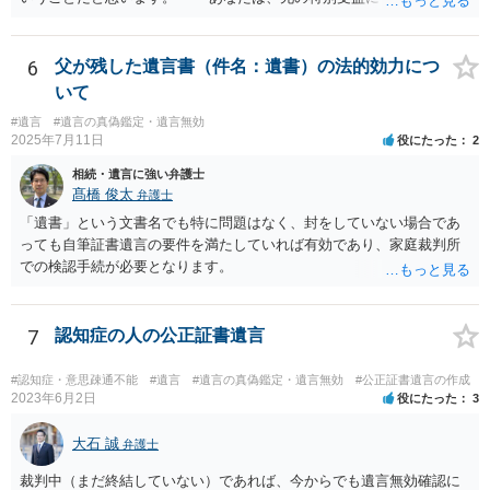
て、遺留分の問題を解決すればよいと思います。 弁護士に面談で
詳しい事情を話して相談された方がよいと思います。
6
父が残した遺言書（件名：遺書）の法的効力につ
いて
#遺言
#遺言の真偽鑑定・遺言無効
2025年7月11日
役にたった
2
相続・遺言に強い弁護士
髙橋 俊太
弁護士
「遺書」という文書名でも特に問題はなく、封をしていない場合であ
っても自筆証書遺言の要件を満たしていれば有効であり、家庭裁判所
での検認手続が必要となります。
7
認知症の人の公正証書遺言
#認知症・意思疎通不能
#遺言
#遺言の真偽鑑定・遺言無効
#公正証書遺言の作成
2023年6月2日
役にたった
3
大石 誠
弁護士
裁判中（まだ終結していない）であれば、今からでも遺言無効確認に