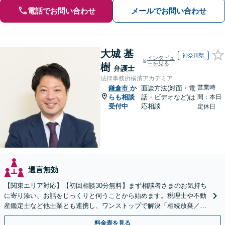
電話でお問い合わせ
メールでお問い合わせ
大城 基
神奈川県
インタビュ
ーを見る
樹
弁護士
法律事務所横濱アカデミア
営業時
鎌倉市
か
面談方法(対面・電
らも相談
話・ビデオなど)は
間：本日
受付中
応相談
定休日
遺言無効
【関東エリア対応】【初回相談30分無料】まず相談者さまのお気持ち
に寄り添い、お話をじっくりと伺うことから始めます。税理士や不動
産鑑定士など他士業とも連携し、ワンストップで解決「相続放棄／遺
言書作成／遺留分侵害額請求／使い込み・寄与分など」
料金表を見る