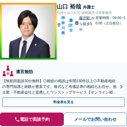
山口 裕哉
弁護士
弁護士法人KTG 湘南藤沢法律事務所
神
藤沢駅
か
営業時間：09:00~2
藤
奈
0:00（土日祝日）
ら徒歩5
沢
|
川
分
市
県
遺言無効
【🆓初回面談30分無料】◎相続の相談は年間130件以上◎不動産相続
の専門知識と経験が豊富です。株式など有価証券の相続もお任せ。他
士業・不動産会社と提携したワンストップサービス【オンライン相談
｜カード・分割払い可】
料金表を見る
電話で面談予約
メールでお問い合わせ