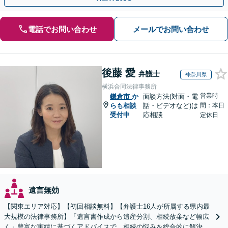
電話でお問い合わせ
メールでお問い合わせ
後藤 愛
弁護士
神奈川県
横浜合同法律事務所
営業時
鎌倉市
か
面談方法(対面・電
らも相談
話・ビデオなど)は
間：本日
受付中
応相談
定休日
遺言無効
【関東エリア対応】【初回相談無料】【弁護士16人が所属する県内最
大規模の法律事務所】「遺言書作成から遺産分割、相続放棄など幅広
く」豊富な実績に基づくアドバイスで、相続の悩みを総合的に解決へ