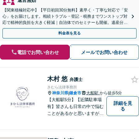
遺言無効
【関東積極対応中】【平日初回30分無料】素早く・丁寧な対応で「安
心」をお届けします。相続トラブル・登記・税務までワンストップ対
応で精神的負担を大きく軽減｜自治体でのセミナーも開催。遺産分
割・放棄などまずはお気軽にご相談ください【通知税理士】
料金表を見る
電話でお問い合わせ
メールでお問い合わせ
木村 悠
弁護士
きむら法律事務所
神奈川県
鎌倉市
大船駅
から徒歩5分
|
【大船駅5分】【近隣駐車場
詳細を見
有】皆さんも日常の中で悩む
る
ことがあるかと思いますが、
まず誰かに相談してみるとい
うことで解決の糸口が見つか
るかもしれません。地域の