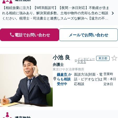
【相続放棄に注力】【WEB面談可】【夜間・休日対応】不動産が含ま
れる相続に強みあり。解決実績多数。土地や物件の売却も含めご相談
ください。税理士・司法書士と連携しスムーズな解決へ【遠方の不動
産もご相談ください】【初回相談30分1000円】
電話でお問い合わせ
メールでお問い合わせ
小池 良
東京都
インタビュー
を見る
弁護士
東京けやき法律事務所
営業時
鎌倉市
か
面談方法(対面・電
らも相談
話・ビデオなど)は
間：本日
受付中
応相談
定休日