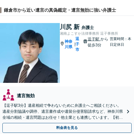
鎌倉市から近い遺言の真偽鑑定・遺言無効に強い弁護士
川尻 新
弁護士
湘南よこすか法律事務所 逗子事務所
逗
逗子駅
から
営業時間：本
神奈
子
|
日定休日
徒歩3分
川県
市
遺言無効
【逗子駅3分】遺産相続で争わないために弁護士へご相談ください。
遺産分割協議や調停、遺言書作成や遺留分侵害額請求など、神奈川県
全域の相続・遺言問題はお任せ！他士業とも連携しています。【初回
面談無料】【夜間・休日は予約で対応可】
料金表を見る