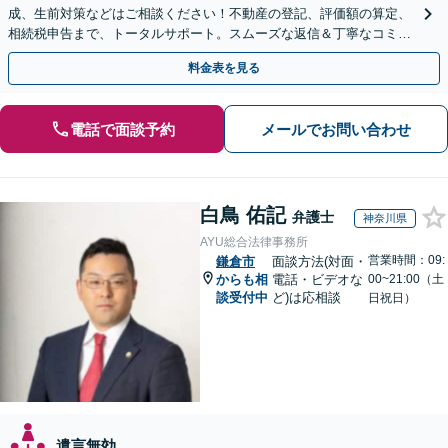
成、生前対策などはご相談ください！不動産の登記、評価額の算定、
相続税申告まで、トータルサポート。スムーズな返信＆丁寧なコミュ
ニケーション◎お気軽にご相談ください。
料金表を見る
電話で面談予約
メールでお問い合わせ
白鳥 佑記
弁護士
神奈川県
AYU総合法律事務所
営業時間：09:
鎌倉市
面談方法(対面・
からも相
電話・ビデオな
00~21:00（土
談受付中
ど)は応相談
日祝日）
遺言無効