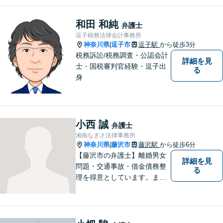
問題／労働問題／交通事故な
ど、幅広く対応可能。【明確
和田 和純
弁護士
な料金体系】１件１件ていね
逗子税務法律会計事務所
いに対応させて頂きます。ご
神奈川県
逗子市
逗子駅
から徒歩3分
|
連絡ください。
税務訴訟/税務調査・公認会計
詳細を見
士・国税審判官経験・逗子出
る
身
小西 誠
弁護士
湘南なぎさ法律事務所
神奈川県
藤沢市
藤沢駅
から徒歩6分
|
【藤沢市の弁護士】離婚男女
詳細を見
問題・交通事故・借金債務整
る
理を得意としています。ま
た、事業所勤務経験があり、
労働者の立場からのアドバイ
スができます。ぜひ一度ご相
談ください。