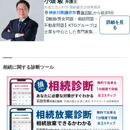
小畑 駿
弁護士
弁護士法人KTG 湘南藤沢法律事務所
神奈川県
藤沢市
藤沢駅
から徒歩5分
|
【離婚/男女問題・相続問題・
詳細を見
不動産問題】KTGグループは
る
士業を中心とした専門家集団
です。「困ったことがあればK
TGに相談すれば安心」と思っ
ていただけるような、ワンス
トップサービスを提供してい
ます。【WEB相談可】【カー
相続に関する診断ツール
ド払い・分割払い可】