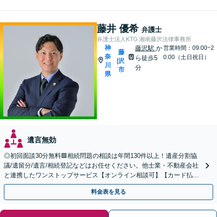
藤井 優希
弁護士
弁護士法人KTG 湘南藤沢法律事務所
神
藤沢駅
か
営業時間：09:00~2
藤
奈
0:00（土日祝日）
ら徒歩5
沢
|
川
分
市
県
遺言無効
◎初回面談30分無料🟩相続問題の相談は年間130件以上！遺産分割協
議/遺留分/遺言/相続登記などはお任せください。他士業・不動産会社
と連携したワンストップサービス【オンライン相談可】【カード払
い・分割払い可】
料金表を見る