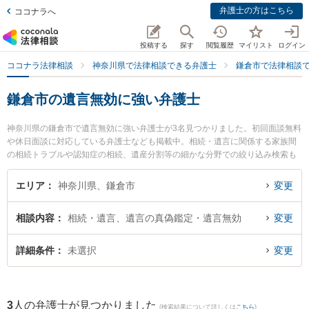
弁護士の方はこちら
ココナラへ
投稿する
探す
閲覧履歴
マイリスト
ログイン
ココナラ法律相談
神奈川県で法律相談できる弁護士
鎌倉市で法律相談
鎌倉市の遺言無効に強い弁護士
神奈川県の鎌倉市で遺言無効に強い弁護士が3名見つかりました。初回面談無料
や休日面談に対応している弁護士なども掲載中。相続・遺言に関係する家族間
の相続トラブルや認知症の相続、遺産分割等の細かな分野での絞り込み検索も
でき便利です。特に弁護士法人エース 鎌倉事務所の青木 洋介弁護士やきむら法
律事務所の木村 悠弁護士、鎌倉りんどう法律事務所の福島 史恵弁護士のプロフ
エリア
神奈川県、鎌倉市
変更
ィール情報や弁護士費用、強みなどが注目されています。『鎌倉市で土日や夜
間に発生した遺言無効のトラブルを今すぐに弁護士に相談したい』『遺言無効
相談内容
相続・遺言、遺言の真偽鑑定・遺言無効
変更
のトラブル解決の実績豊富な近くの弁護士を検索したい』『初回相談無料で遺
言無効を法律相談できる鎌倉市内の弁護士に相談予約したい』などでお困りの
相談者さんにおすすめです。
詳細条件
未選択
変更
3
人の弁護士が見つかりました
(検索結果について詳しくは
こちら
)