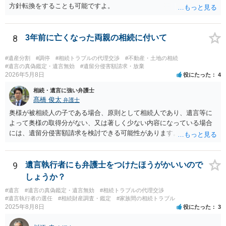
方針転換をすることも可能ですよ。
8
3年前に亡くなった両親の相続に付いて
#遺産分割
#調停
#相続トラブルの代理交渉
#不動産・土地の相続
#遺言の真偽鑑定・遺言無効
#遺留分侵害額請求・放棄
2026年5月8日
役にたった
4
相続・遺言に強い弁護士
髙橋 俊太
弁護士
奥様が被相続人の子である場合、原則として相続人であり、遺言等に
よって奥様の取得分がない、又は著しく少ない内容になっている場合
には、遺留分侵害額請求を検討できる可能性があります。ただし、
「相続は３年以内」という説明は、遺留分そのものではなく、相続登
記の義務化に関する説明と混同されている可能性があります。相続登
記については、不動産を相続で取得したことを知った日から３年以内
9
遺言執行者にも弁護士をつけたほうがかいいので
に申請する義務があります。一方、遺留分侵害額請求は、相続開始お
しょうか？
よび遺留分を侵害する贈与・遺贈があったことを知った時から１年で
#遺言
#遺言の真偽鑑定・遺言無効
#相続トラブルの代理交渉
時効にかかります。また、相続開始から１０年が経過すると、認識の
#遺言執行者の選任
#相続財産調査・鑑定
#家族間の相続トラブル
有無にかかわらず行使できなくなります。 奥様がご両親の死亡を最近
2025年8月8日
役にたった
3
まで知らなかったのであれば、少なくとも「知った時から１年」の時
効がいつから進むかは慎重に検討する必要があります。ただし、死亡