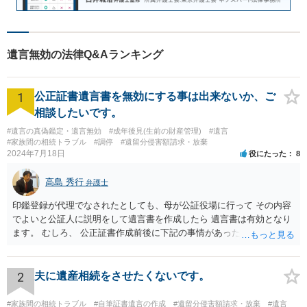
遺言無効の法律Q&Aランキング
1
公正証書遺言書を無効にする事は出来ないか、ご
相談したいです。
#遺言の真偽鑑定・遺言無効
#成年後見(生前の財産管理)
#遺言
#家族間の相続トラブル
#調停
#遺留分侵害額請求・放棄
2024年7月18日
役にたった
8
高島 秀行
弁護士
印鑑登録が代理でなされたとしても、母が公証役場に行って その内容
でよいと公証人に説明をして遺言書を作成したら 遺言書は有効となり
ます。 むしろ、 公正証書作成前後に下記の事情があったことが証明で
きれば判断能力がなく 無効だったと主張することが可能です。 翌年1
月に携帯が新しくなった母からの第一声は「ここにいたら殺される」
「面会に来てくれ」で、長男に聞くと「面会は出来ない。俺は携帯電
2
夫に遺産相続をさせたくないです。
話の使い方を教える為に会っている」「母の話は聞かなくて良い」と
電話が切れました。その後の電話でも「食事に毒が入っている」「体
#家族間の相続トラブル
#自筆証書遺言の作成
#遺留分侵害額請求・放棄
#遺言