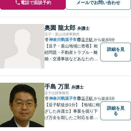
電話で面談予約
メールでお問い合わせ
奥園 龍太郎
弁護士
逗子・葉山法律事務所
神奈川県
逗子市
逗子駅
から徒歩5分
|
【逗子・葉山地域に密着】相
詳細を見
続問題・不動産トラブル・離
る
婚・交通事故などあなたの困
りごとを一緒に解決していき
ましょう。
手島 万里
弁護士
逗子法律事務所
神奈川県
逗子市
逗子駅
から徒歩1分
|
【逗子駅徒歩1分】【地域に根
詳細を見
ざした弁護士】事案を掘り下
る
げ万全を期したご対応を差し
上げることがモットーです。
相続問題／離婚問題／不動産