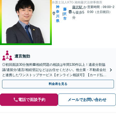
弁護士法人KTG 湘南藤沢法律事務所
神
藤沢駅
か
営業時間：09:00~2
藤
奈
0:00（土日祝日）
ら徒歩5
沢
|
川
分
市
県
遺言無効
◎初回面談30分無料🟩相続問題の相談は年間130件以上！遺産分割協
議/遺留分/遺言/相続登記などはお任せください。他士業・不動産会社
と連携したワンストップサービス【オンライン相談可】【カード払
い・分割払い可】
料金表を見る
電話で面談予約
メールでお問い合わせ