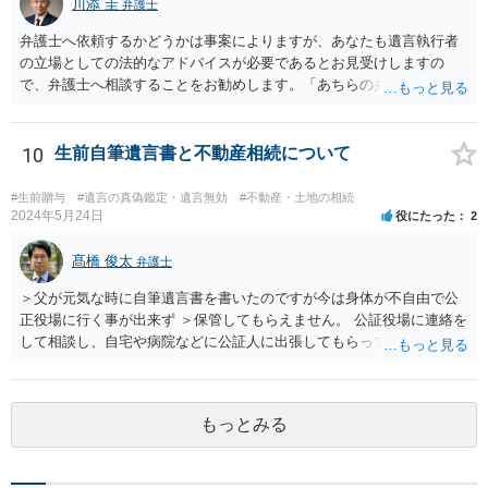
川添 圭
弁護士
から３年が経過しているとのことですので、早急に戸籍、遺言の有
無、不動産登記、遺産分割協議書の有無を確認した方がよいでしょ
弁護士へ依頼するかどうかは事案によりますが、あなたも遺言執行者
う。特に、お姉様側だけで不動産名義を変更している場合、遺言があ
の立場としての法的なアドバイスが必要であるとお見受けしますの
ったのか、遺産分割協議書が作成されているのか、奥様の署名押印が
で、弁護士へ相談することをお勧めします。「あちらの弁護士」（元
あるのかが重要です。奥様が何も署名していないのであれば、遺留分
嫁と娘の弁護士のことでしょうか）へ聴いても、自分に有利な主張や
以前に、法定相続分や遺産分割未了の問題として整理すべき場合もあ
誘導しかしてこないと思います。
ります。 奥様において戸籍謄本、不動産登記簿、固定資産評価証明
10
生前自筆遺言書と不動産相続について
書、遺言書の有無等を確認し、弁護士に個別に相談した方がよいと思
われます。
#生前贈与
#遺言の真偽鑑定・遺言無効
#不動産・土地の相続
2024年5月24日
役にたった
2
髙橋 俊太
弁護士
＞父が元気な時に自筆遺言書を書いたのですが今は身体が不自由で公
正役場に行く事が出来ず ＞保管してもらえません。 公証役場に連絡を
して相談し、自宅や病院などに公証人に出張してもらって公正証書を
作成するという方法もあります。また、相談して証人を用意してもら
うことも可能です。 ＞不動産名義を父から母に名義変更しておいた方
がいいのではと考えていますがどう思いますか？ 詳細が不明であり何
もっとみる
とも言えないのですが、遺言内容との関わりもあると思いますので、
弁護士に事情等を説明して個別に相談した方がよいように思います。