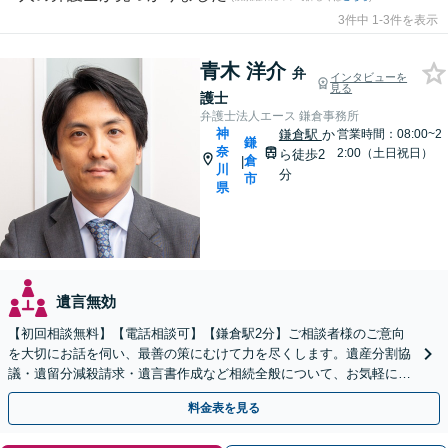
3件中 1-3件を表示
青木 洋介
弁
インタビューを
見る
護士
弁護士法人エース 鎌倉事務所
神
鎌倉駅
か
営業時間：08:00~2
鎌
奈
2:00（土日祝日）
ら徒歩2
倉
|
川
分
市
県
遺言無効
【初回相談無料】【電話相談可】【鎌倉駅2分】ご相談者様のご意向
を大切にお話を伺い、最善の策にむけて力を尽くします。遺産分割協
議・遺留分減殺請求・遺言書作成など相続全般について、お気軽にご
相談ください。
料金表を見る