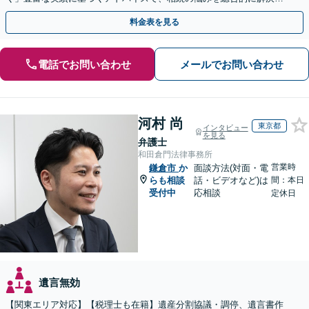
導く「相続登記義務化に対応」【WEB面談対応】
料金表を見る
電話でお問い合わせ
メールでお問い合わせ
河村 尚
東京都
インタビュー
を見る
弁護士
和田倉門法律事務所
営業時
鎌倉市
か
面談方法(対面・電
らも相談
話・ビデオなど)は
間：本日
受付中
応相談
定休日
遺言無効
【関東エリア対応】【税理士も在籍】遺産分割協議・調停、遺言書作