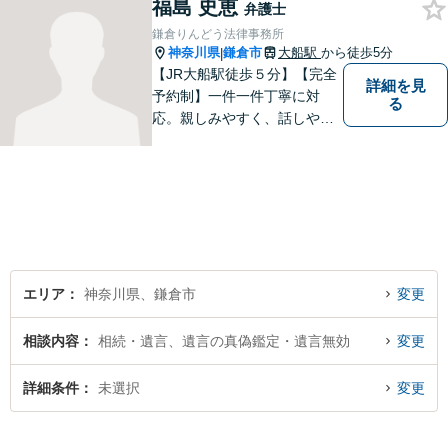
福島 史恵
方々により良い法律サービス
弁護士
を届けていきたいと思いま
鎌倉りんどう法律事務所
す。 ぜひご相談ください。
神奈川県
鎌倉市
大船駅
から徒歩5分
|
【JR大船駅徒歩５分】【完全
詳細を見
予約制】一件一件丁寧に対
る
応。親しみやすく、話しやす
い弁護士であることを心がけ
ています。ご相談予約をご希
望の場合にはまずはお気軽に
お問い合わせください。
エリア
神奈川県、鎌倉市
変更
相談内容
相続・遺言、遺言の真偽鑑定・遺言無効
変更
詳細条件
未選択
変更