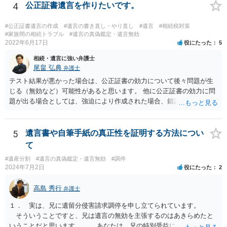
4
公正証書遺言を作りたいです。
#公正証書遺言の作成
#遺言の書き直し・やり直し
#遺言
#相続税対策
#家族間の相続トラブル
#遺言の真偽鑑定・遺言無効
2022年6月17日
役にたった
5
相続・遺言に強い弁護士
尾畠 弘典
弁護士
テスト結果が悪かった場合は、公正証書の効力について後々問題が生
じる（無効など）可能性があると思います。 他に公正証書の効力に問
題が出る場合としては、強迫により作成された場合、錯誤（勘違い）
の場合などがあります。 遺言の対象となる財産の多寡などにもよりま
すが、弁護士に作成を依頼する場合は、１０～数十万円程度になるケ
ースが多いと思います。 報酬体系は、弁護士ごとに異なりますので一
5
遺言書や自筆手紙の真正性を証明する方法につい
律の基準はありません。
て
#遺産分割
#遺言の真偽鑑定・遺言無効
#調停
2024年7月2日
役にたった
2
高島 秀行
弁護士
１． 実は、兄に遺留分侵害請求調停を申し立てられています。
そういうことですと、兄は遺言の無効を主張するのはあきらめたと
いうことだと思います。 あなたは、兄の特別受益について立証し