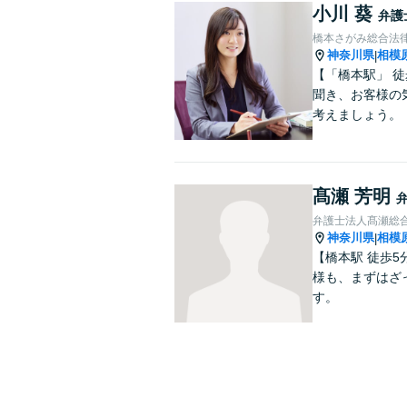
小川 葵
弁護
橋本さがみ総合法
神奈川県
相模
|
【「橋本駅」 
聞き、お客様の
考えましょう。
髙瀬 芳明
弁護士法人髙瀬総
神奈川県
相模
|
【橋本駅 徒歩
様も、まずはざ
す。