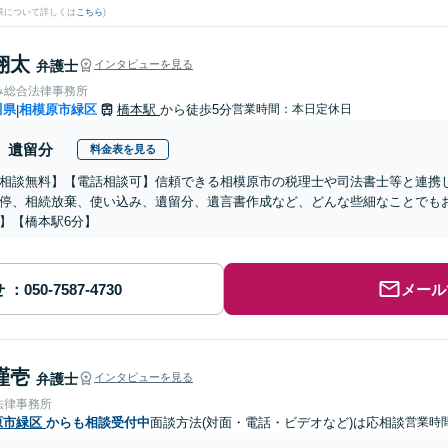
果について詳しくは
こちら
)
翔太
弁護士
インタビューを見る
み総合法律事務所
川県
相模原市緑区
橋本駅
から徒歩5分
営業時間：本日定休日
|
遺留分
料金表を見る
相談無料】【電話相談可】信頼できる相模原市の税理士や司法書士等と連携
停、相続放棄、使い込み、遺留分、遺言書作成など、どんな些細なことでも
】【橋本駅6分】
せ
メール
謹壱
弁護士
インタビューを見る
法律事務所
原市緑区
からも相談受付中
面談方法(対面・電話・ビデオなど)は応相談
営業時間