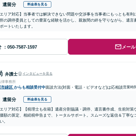
遺留分
料金表を見る
エリア対応】当事者では解決できない問題や交渉事を当事者にもっとも有利
所の調停委員としての豊富な経験を活かし、親族間の絆を守りながら、遺言
ポートいたします。
せ
メール
尚
弁護士
インタビューを見る
法律事務所
原市緑区
からも相談受付中
面談方法(対面・電話・ビデオなど)は応相談
営業時
遺留分
料金表を見る
エリア対応】【税理士も在籍】遺産分割協議・調停、遺言書作成、生前対策
価額の算定、相続税申告まで、トータルサポート。スムーズな返信＆丁寧な
い。