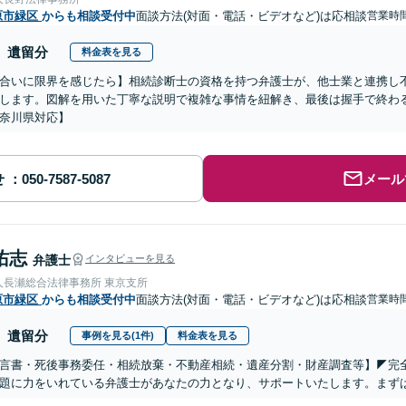
原市緑区
からも相談受付中
面談方法(対面・電話・ビデオなど)は応相談
営業時間
遺留分
料金表を見る
合いに限界を感じたら】相続診断士の資格を持つ弁護士が、他士業と連携し
します。図解を用いた丁寧な説明で複雑な事情を紐解き、最後は握手で終わ
奈川県対応】
せ
メール
佑志
弁護士
インタビューを見る
人長瀬総合法律事務所 東京支所
原市緑区
からも相談受付中
面談方法(対面・電話・ビデオなど)は応相談
営業時
遺留分
事例を見る(1件)
料金表を見る
遺言書・死後事務委任・相続放棄・不動産相続・遺産分割・財産調査等】◤完
題に力をいれている弁護士があなたの力となり、サポートいたします。まず