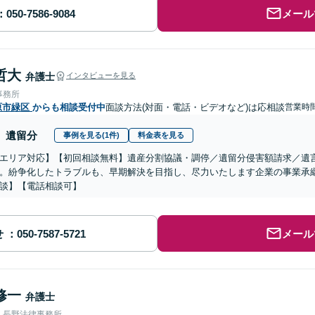
メール
哲大
弁護士
インタビューを見る
事務所
原市緑区
からも相談受付中
面談方法(対面・電話・ビデオなど)は応相談
営業時間
遺留分
事例を見る(1件)
料金表を見る
エリア対応】【初回相談無料】遺産分割協議・調停／遺留分侵害額請求／遺
。紛争化したトラブルも、早期解決を目指し、尽力いたします企業の事業承
談】【電話相談可】
せ
メール
修一
弁護士
人長野法律事務所