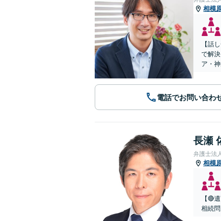
相模
【話し
で解決
ア・神
電話でお問い合わ
長瀬 
弁護士法
相模
【🔴
相続問