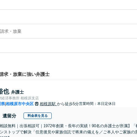
請求・放棄
請求・放棄に強い弁護士
裕也
弁護士
律経済事務所 相模原支店
川県
相模原市中央区
相模原駅
から徒歩5分
営業時間：本日定休日
|
遺留分
料金表を見る
相談無料｜出張相談可｜1972年創業・長年の実績！90名の弁護士が所属】
ンストップで解決「任意後見や家族信託で将来の備えを／ご本人やご家族の