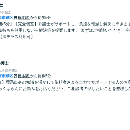
士
律事務所
原市緑区
橋本駅
から徒歩5分
徒歩5分】【完全個室】弁護士がサポートし、負担を軽減し解決に導きま
気持ちを尊重しながら解決策を提案します。 まずはご相談いただき、今
【法テラス利用可】
弁護士
合法律事務所
原市緑区
橋本駅
から徒歩5分
5分】理系出身の知識を活かして依頼者さまを全力でサポート！法人のお
っくばらんにお悩みをお話ください。ご相談者の話したいことを整理し