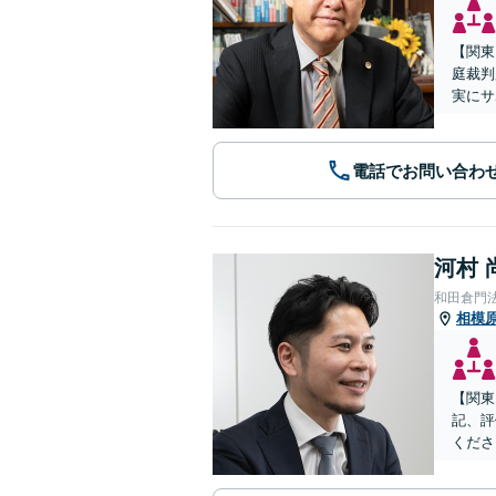
【関東
庭裁判
実にサ
電話でお問い合わ
河村 
和田倉門
相模
【関東
記、評
くださ