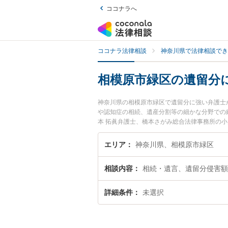
ココナラへ
ココナラ法律相談
神奈川県で法律相談でき
相模原市緑区の遺留分
神奈川県の相模原市緑区で遺留分に強い弁護士
や認知症の相続、遺産分割等の細かな分野での
本 拓眞弁護士、橋本さがみ総合法律事務所の
ラブルを今すぐに弁護士に相談したい』『遺留
談予約したい』などでお困りの相談者さんにお
エリア
神奈川県、相模原市緑区
相談内容
相続・遺言、遺留分侵害額
詳細条件
未選択