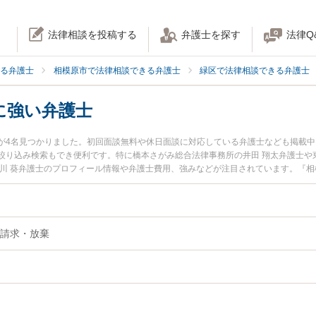
法律相談を投稿する
弁護士を探す
法律Q
る弁護士
相模原市で法律相談できる弁護士
緑区で法律相談できる弁護士
に強い弁護士
が4名見つかりました。初回面談無料や休日面談に対応している弁護士なども掲載
絞り込み検索もでき便利です。特に橋本さがみ総合法律事務所の井田 翔太弁護士や
小川 葵弁護士のプロフィール情報や弁護士費用、強みなどが注目されています。『
分のトラブル解決の実績豊富な近くの弁護士を検索したい』『初回相談無料で遺留
すすめです。
請求・放棄