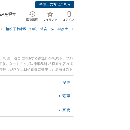
弁護士の方はこちら
&Aを探す
閲覧履歴
マイリスト
ログイン
相模原市緑区で相続・遺言に強い弁護士
相模原市緑区で遺留分侵害額請求
中。相続・遺言に関係する家族間の相続トラブル
東京スタートアップ法律事務所 相模原支店の福
相模原市緑区で土日や夜間に発生した遺留分のト
分を法律相談できる相模原市緑区内の弁護士に相
変更
変更
変更