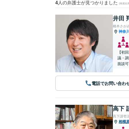
4
人の弁護士が見つかりました
(検索結
井田 
橋本さが
神奈
【初回
議・調
面談可
電話でお問い合わ
高下 
高下謹壱
相模