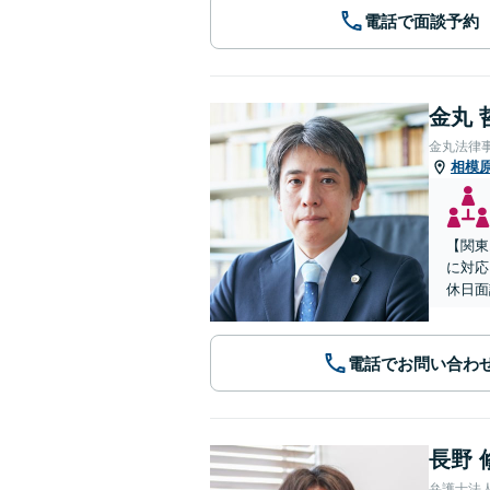
電話で面談予約
金丸 
金丸法律
相模
【関東
に対応
休日面
電話でお問い合わ
長野 
弁護士法