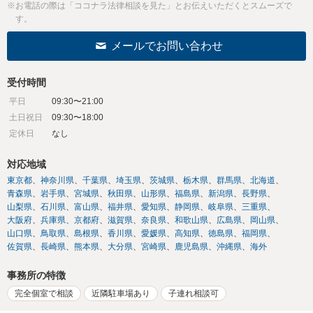
※お電話の際は「ココナラ法律相談を見た」とお伝えいただくとスムーズで
す。
メールでお問い合わせ
受付時間
平日
09:30〜21:00
土日祝日
09:30〜18:00
定休日
なし
対応地域
東京都
神奈川県
千葉県
埼玉県
茨城県
栃木県
群馬県
北海道
青森県
岩手県
宮城県
秋田県
山形県
福島県
新潟県
長野県
山梨県
石川県
富山県
福井県
愛知県
静岡県
岐阜県
三重県
大阪府
兵庫県
京都府
滋賀県
奈良県
和歌山県
広島県
岡山県
山口県
鳥取県
島根県
香川県
愛媛県
高知県
徳島県
福岡県
佐賀県
長崎県
熊本県
大分県
宮崎県
鹿児島県
沖縄県
海外
事務所の特徴
完全個室で相談
近隣駐車場あり
子連れ相談可