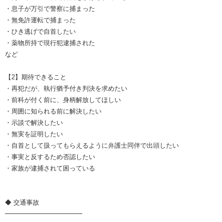
・息子が万引で警察に捕まった
・無免許運転で捕まった
・ひき逃げで自首したい
・薬物所持で現行犯逮捕された
など
【2】期待できること
・再犯だが、執行猶予付き判決を求めたい
・前科が付く前に、身柄解放してほしい
・周囲に知られる前に解決したい
・示談で解決したい
・無実を証明したい
・自首として扱ってもらえるように弁護士同伴で出頭したい
・事実と反するため否認したい
・家族が逮捕されて困っている
◆ 交通事故
━━━━━━━━━━━━