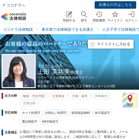
弁護士の方はこちら
ココナラへ
投稿する
探す
閲覧履歴
マイリスト
ログイン
ココナラ法律相談
東京都で法律相談できる弁護士
八王子市で法律相談
マイリストに入れる
うえだ ふゆみ
上田 芙祐美
弁護士
ベリーベスト法律事務所 八王子オフィス
八王子駅
東京都
八王子市東町9番8号 八王子東町センタービル5階
注力分野
離婚・男女問題
交通事故
労働・雇用
刑事事件
企業法務
対応体制
カード利用可
分割払い利用可
初回面談無料
休日面談可
電話相談可
WEB面談可
お電話にて簡単に状況をお伺いし、面談日時を迅速にご案内致します。メール
注意補足
も24時間受け付け迅速に返信します。ご相談内容に応じて、最適な弁護士が