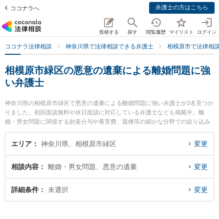
弁護士の方はこちら
ココナラへ
投稿する
探す
閲覧履歴
マイリスト
ログイン
ココナラ法律相談
神奈川県で法律相談できる弁護士
相模原市で法律相
相模原市緑区の悪意の遺棄による離婚問題に強
い弁護士
神奈川県の相模原市緑区で悪意の遺棄による離婚問題に強い弁護士が3名見つか
りました。初回面談無料や休日面談に対応している弁護士なども掲載中。離
婚・男女問題に関係する財産分与や養育費、親権等の細かな分野での絞り込み
検索もでき便利です。特に橋本さがみ総合法律事務所の井田 翔太弁護士や橋本
さがみ総合法律事務所の小川 葵弁護士、弁護士法人髙瀬総合法律事務所の髙瀬
エリア
神奈川県、相模原市緑区
変更
芳明弁護士のプロフィール情報や弁護士費用、強みなどが注目されています。
『相模原市緑区で土日や夜間に発生した悪意の遺棄による離婚問題のトラブル
相談内容
離婚・男女問題、悪意の遺棄
変更
を今すぐに弁護士に相談したい』『悪意の遺棄による離婚問題のトラブル解決
の実績豊富な近くの弁護士を検索したい』『初回相談無料で悪意の遺棄による
離婚問題を法律相談できる相模原市緑区内の弁護士に相談予約したい』などで
詳細条件
未選択
変更
お困りの相談者さんにおすすめです。