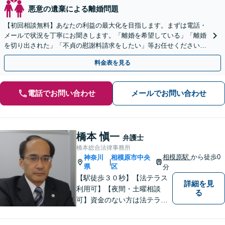
悪意の遺棄による離婚問題
【初回相談無料】あなたの利益の最大化を目指します。まずは電話・
メールで状況を丁寧にお聞きします。「離婚を希望している」「離婚
を切り出された」「不貞の慰謝料請求をしたい」等お任せください。
【リーズナブルな料金設定】
料金表を見る
電話でお問い合わせ
メールでお問い合わせ
橋本 愼一
弁護士
橋本総合法律事務所
相模原駅
から徒歩0
神奈川
相模原市中央
|
県
区
分
【駅徒歩３０秒】【法テラス
詳細を見
利用可】【夜間・土曜相談
る
可】資金のない方は法テラス
をご利用ください。解決に向
けて丁寧に、迅速に対応しま