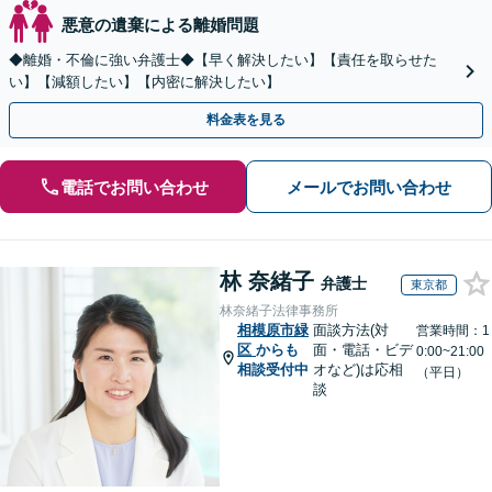
悪意の遺棄による離婚問題
◆離婚・不倫に強い弁護士◆【早く解決したい】【責任を取らせた
い】【減額したい】【内密に解決したい】
料金表を見る
電話でお問い合わせ
メールでお問い合わせ
林 奈緒子
弁護士
東京都
林奈緒子法律事務所
相模原市緑
面談方法(対
営業時間：1
区
からも
面・電話・ビデ
0:00~21:00
相談受付中
オなど)は応相
（平日）
談