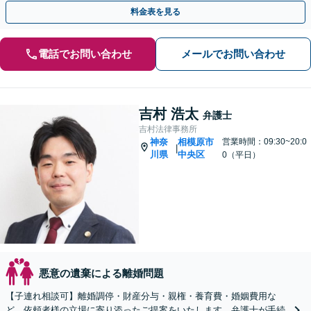
考えた対応を心がけます【休日・夜間相談可】
料金表を見る
電話でお問い合わせ
メールでお問い合わせ
吉村 浩太
弁護士
吉村法律事務所
神奈
相模原市
営業時間：09:30~20:0
|
川県
中央区
0（平日）
悪意の遺棄による離婚問題
【子連れ相談可】離婚調停・財産分与・親権・養育費・婚姻費用な
ど、依頼者様の立場に寄り添ったご提案をいたします。弁護士が手続