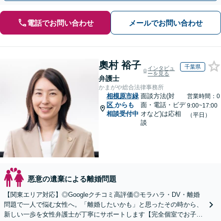
電話でお問い合わせ
メールでお問い合わせ
奧村 裕子
千葉県
インタビュ
ーを見る
弁護士
かまがや総合法律事務所
相模原市緑
面談方法(対
営業時間：0
区
からも
面・電話・ビデ
9:00~17:00
相談受付中
オなど)は応相
（平日）
談
悪意の遺棄による離婚問題
【関東エリア対応】◎Googleクチコミ高評価◎モラハラ・DV・離婚
問題で一人で悩む女性へ。「離婚したいかも」と思ったその時から、
新しい一歩を女性弁護士が丁寧にサポートします【完全個室でお子さ