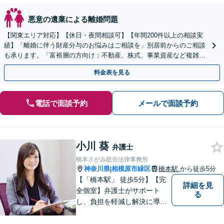
悪意の遺棄による離婚問題
【関東エリア対応】【休日・夜間相談可】【年間200件以上の相談実
績】「離婚に伴う財産分与のお悩みはご相談を」別居前からのご相談
も承ります。「富裕層の方向け：不動産、株式、事業資産など複雑な
財産構成に対応したより詳細なアドバイスを提供」
料金表を見る
電話で面談予約
メールで面談予約
小川 葵
弁護士
橋本さがみ総合法律事務所
神奈川県
相模原市緑区
橋本駅
から徒歩5分
|
【「橋本駅」 徒歩5分】【完
詳細を見
全個室】弁護士がサポート
る
し、負担を軽減し解決に導き
ます。 お話をじっくり聞き、
お客様の気持ちを尊重しなが