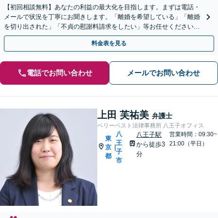
【初回相談無料】あなたの利益の最大化を目指します。まずは電話・
メールで状況を丁寧にお聞きします。「離婚を希望している」「離婚
を切り出された」「不貞の慰謝料請求をしたい」等お任せください。
【リーズナブルな料金設定】
料金表を見る
電話でお問い合わせ
メールでお問い合わせ
上田 芙祐美
弁護士
ベリーベスト法律事務所 八王子オフィス
八
八王子駅
営業時間：09:30~
東
王
21:00（平日）
から徒歩3
京
|
子
分
都
市