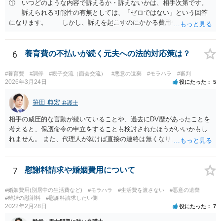
① いつどのような内容で訴えるか・訴えないかは、相手次第です。
訴えられる可能性の有無としては、「ゼロではない」という回答
になります。 しかし、訴えを起こすのにかかる費用や手間を考え
れば、その可能性は、高くはないと思います。 ② 脅迫や錯誤、意思
能力がない状況で作成した場合などは、無効になったり取り消された
りする可能性があります。しかし、法的には無効や取消しを主張する
6
養育費の不払いが続く元夫への法的対応策は？
ハードルはとても高いです。お聞きする限り、今回のケースでは無効
や取消しとなるような事情はないと思われます。 ③ 公正証書を作成
#養育費
#調停
#親子交流（面会交流）
#悪意の遺棄
#モラハラ
#審判
するには、公正証書を作成すること自体の双方の合意と相互の協力
2026年3月24日
役にたった
5
（作成のためには双方日程を調整して公証役場に同時に赴く必要があ
ります）と、合意内容について双方の了承が必要です。 現状では相
笹田 典宏
弁護士
手方と合意を経るのは、難しいのではないでしょうか。 作成済みの
相手の威圧的な言動が続いていることや、過去にDV歴があったことを
協議書に記載された養育費の金額が法的にみて低すぎる場合は、養育
考えると、保護命令の申立をすることも検討されたほうがいいかもし
費増額を求める調停を提起するのがお勧めです。 調停で話し合いが
れません。 また、代理人が就けば直接の連絡は無くなりますので、ご
まとまらなければ、審判といって、それぞれの収入をもとに裁判所が
相談者の方も代理人を立てるのも一手です。 面会交流含め、元夫との
適切な金額を判断しますので、一応の決着はつきます。 調停や審判
やりとりが相当ご心労になっていると見受けられますので、一度弁護
で決定された養育費を支払わない場合は、強制執行（例えば給与の差
士や行政の相談窓口にご相談されることをお勧め致します。
7
慰謝料請求や婚姻費用について
押えが考えられます。）することが可能です。 作成済みの協議書
が、公正証書ではないのであれば、現状では約束違反に対して強制執
行することができないという状況です。 ④ まず、現状からすれば公
#婚姻費用(別居中の生活費など)
#モラハラ
#生活費を渡さない
#悪意の遺棄
#離婚の慰謝料
#慰謝料請求したい側
正証書の作成の依頼ではなく、依頼を受けるとすれば養育費増額の調
2022年2月28日
役にたった
7
停だと思います。 弁護士費用は自由化されており、弁護士ごとに
異なりますが、依頼時に２０～３０万円程度、増額が実現できた場合