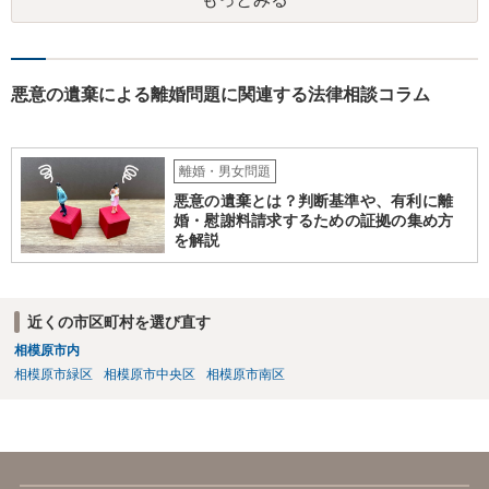
うことは基本的にないため、代理人とご本人と裁判所で話をしていく
形となります。
悪意の遺棄による離婚問題に関連する法律相談コラム
離婚・男女問題
悪意の遺棄とは？判断基準や、有利に離
婚・慰謝料請求するための証拠の集め方
を解説
近くの市区町村を選び直す
相模原市内
相模原市緑区
相模原市中央区
相模原市南区