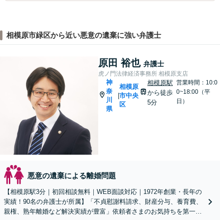
相模原市緑区から近い悪意の遺棄に強い弁護士
原田 裕也
弁護士
虎ノ門法律経済事務所 相模原支店
神
相模原駅
営業時間：10:0
相模原
奈
0~18:00（平
から徒歩
市中央
|
川
日）
5分
区
県
悪意の遺棄による離婚問題
【相模原駅3分｜初回相談無料｜WEB面談対応｜1972年創業・長年の
実績！90名の弁護士が所属】「不貞慰謝料請求、財産分与、養育費、
親権、熟年離婚など解決実績が豊富」依頼者さまのお気持ちを第一に