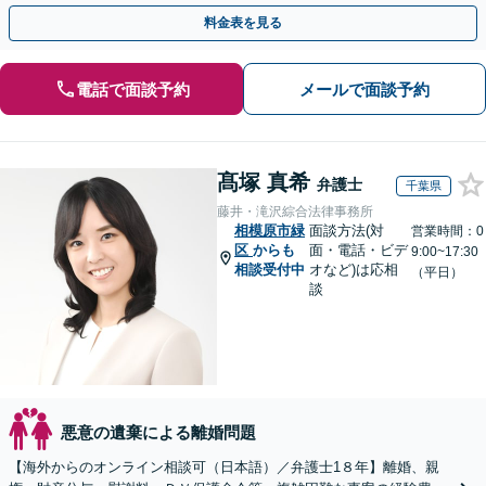
ま連れOK】【新鎌ケ谷駅5分】
料金表を見る
電話で面談予約
メールで面談予約
髙塚 真希
弁護士
千葉県
藤井・滝沢綜合法律事務所
相模原市緑
面談方法(対
営業時間：0
区
からも
面・電話・ビデ
9:00~17:30
相談受付中
オなど)は応相
（平日）
談
悪意の遺棄による離婚問題
【海外からのオンライン相談可（日本語）／弁護士1８年】離婚、親