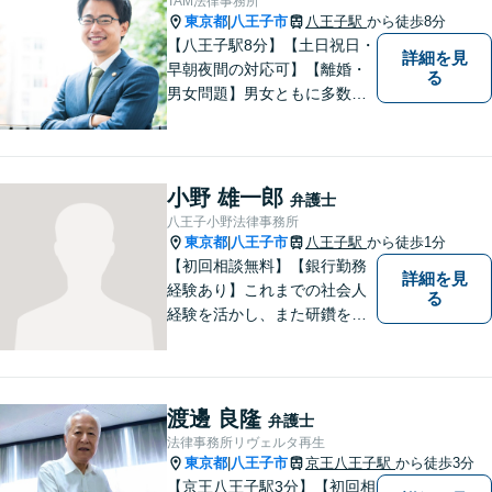
TAM法律事務所
お伝え下さい。
東京都
八王子市
八王子駅
から徒歩8分
|
【八王子駅8分】【土日祝日・
詳細を見
早朝夜間の対応可】【離婚・
る
男女問題】男女ともに多数実
績アリ。親権、財産分与～養
育費まで幅広く対応【交通事
故】【相続】もお任せくださ
い。
小野 雄一郎
弁護士
八王子小野法律事務所
東京都
八王子市
八王子駅
から徒歩1分
|
【初回相談無料】【銀行勤務
詳細を見
経験あり】これまでの社会人
る
経験を活かし、また研鑽を怠
らず、今後とも仕事をしてい
こうと考えております。おひ
とりで悩まれず、まずはお気
軽にご相談ください。
渡邊 良隆
弁護士
法律事務所リヴェルタ再生
東京都
八王子市
京王八王子駅
から徒歩3分
|
【京王八王子駅3分】【初回相