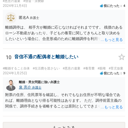
#悪意の遺棄
#借金・浪費癖
2024年11月4日
役にたった
4
匿名A
弁護士
離婚調停は、 相手方が離婚に応じなければそれまでです。 残債のある
ローン不動産があったり、子どもの養育に関してきちんと取り決めを
したいという場合に、合意形成のために離婚調停を利用することは合
理性があります。 ですが、ご自身のケースでは、そのような事情はな
いため、 申立てをしても相手方が出頭せず終わってしまったり、 半年
から一年調停をやって徒労に終わるだけといったデメリットの部分が
10
音信不通の配偶者と離婚したい
大きいように思われます。 調停前置主義との関係で、離婚訴訟を見据
えて調停を行う（即不調でも構わない）ということは考えられます
#離婚すること自体
#生活費を渡さない
#悪意の遺棄
#養育費
#親権
#育児放棄
が、ご自身のケースで現状離婚訴訟をしても難しいように思われます
2024年1月25日
役にたった
9
（別居期間の長期化を目標にするのが一般的）。 夫が有責配偶者であ
離婚・男女問題に強い弁護士
ると主張立証することは困難でしょう。 収入次第でご自身が支払いを
泉 亮介
弁護士
することになる可能性はあります。 物品のやりとりに関してはご自身
附票の住所、住民票等を確認し、それでもなお住所が不明な場合であ
による交渉ができていない状態ですので、 婚費の調停の際にお話をさ
れば、離婚理由となり得る可能性はあります。 ただ、調停前置主義の
れるか、調停外で代理人をたてるなどして交渉を検討されるとよいで
関係で、調停手続きを省略することは原則としてできません。また、
しょう。
調停では公示送達の手続きは利用できないため、調停を経た上で訴訟
を考える必要があるでしょう。 ご自身で対応が難しければ弁護士を立
てた方が良いかと思われます。 調停においては、相手と直接会うとい
もっとみる