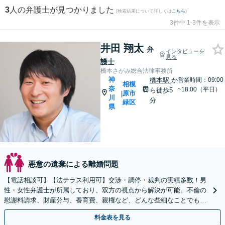
3
人の弁護士が見つかりました
(検索結果について詳しくは
こちら
)
3件中 1-3件を表示
井田 翔太
弁
インタビューを
見る
護士
橋本さがみ総合法律事務所
神
橋本駅
か
営業時間：09:00
相模
奈
~18:00（平日）
ら徒歩5
原市
|
川
分
緑区
県
悪意の遺棄による離婚問題
【電話相談可】【法テラス利用可】交渉・調停・裁判の実績多数！男
性・女性弁護士が所属しており、双方の視点から解決が可能。不倫の
慰謝料請求、財産分与、養育費、親権など、どんな些細なことでもお
気軽にご相談ください【休日・夜間面談可】【橋本駅6分】
料金表を見る