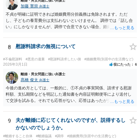
離婚・男女問題に強い弁護士
には増額できた金額の●％という形で報酬を設定している場合が多いと
加藤 寛崇
弁護士
思います。 調停や審判によって、養育費が現状と比べて増減額し
不貞が明確に証明できれば婚姻費用分担義務は免除されます。ただ
得るのは③で説明したとおりです。 ⑤ 養育費の増額を求めることが
し、子どもの養育費分は支払わないといけません。 調停では「話し合
できる可能性があるのは③で説明したとおりです。 違反の内容次
い」にしかなりませんが、調停で合意できない場合、婚姻費用につい
第ではありますが、迷惑行為の停止を求めたり、賠償を求める訴訟と
ては裁判所が決める「審判」手続きに移るので、その段階で立証しな
いうものも、一応考えられないではありません。 ただし、訴訟を
いといけません。 慰謝料は調停では相手が応じないと決められないの
起こすにも相応の費用と時間がかかります。 たとえば養育費の増
で、訴訟を起こした裁判でしか（合意できない限り）請求できませ
8
慰謝料請求の無視について
額調停を依頼して、併せて弁護士から相手に迷惑行為をやめるよう通
ん。
知を行い牽制することが考えられます。
#不倫慰謝料
#悪意の遺棄
#慰謝料請求したい側
#婚姻費用(別居中の生活費など)
2026年3月1日
役にたった
6
離婚・男女問題に強い弁護士
髙橋 俊太
弁護士
今後の進め方としては、一般的に、①不貞の事実関係、請求する慰謝
料額、支払期限などを明記した通知書を内容証明郵便等により送付し
て交渉を試みる。それでも応答がない、応答はあったが交渉で解決で
きそうにない場合は、②不貞慰謝料請求訴訟を提起するということに
なるでしょう。 また、配偶者と別居中で生活費が支払われていないと
いう点については、婚姻費用分担請求調停を申し立てることも有効で
9
夫が離婚に応じてくれないのですが、説得するし
す。 証拠の整理が重要ですので、早めに弁護士へ具体的事情を示して
かないのでしょうか。
相談することをお勧めします。
#離婚すること自体
#離婚協議
#調停
#婚姻費用(別居中の生活費など)