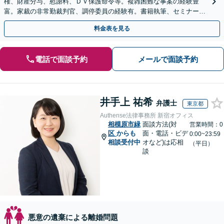
権、財産分与、慰謝料、ＤＶ保護命令等。複雑困難な事案の経験豊
富。家裁の非常勤裁判官、調停委員の経験有。書籍執筆、セミナー講
師等、離婚問題に強い弁護士。海外の法律事務所勤務経験有。
料金表を見る
電話で面談予約
メールで面談予約
井手上 祐希
弁護士
東京都
Authense法律事務所 新宿オフィス
相模原市緑
面談方法(対
営業時間：0
区
からも
面・電話・ビデ
0:00~23:59
相談受付中
オなど)は応相
（平日）
談
悪意の遺棄による離婚問題