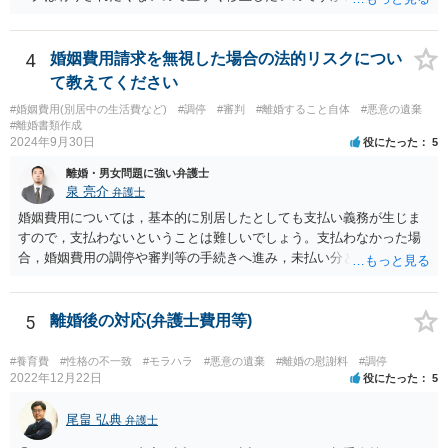
頂けないでしょうか？ 詳細は相談に行って聞いてみるのがいいと思い
ますが、 「不貞を疑われる行為」という書き方だと、今後何らかの接
触をした際にこれは不貞を疑われる行為ではない、勝手に疑っている
4
婚姻費用請求を無視した場合の法的リスクについ
だけだ、 と反論されかねません。 そのため、はっきり「不貞したらい
て教えてください
くら」とか、今回の経緯を踏まえるなら「二人で宿泊したらいくら」
#婚姻費用(別居中の生活費など)
#調停
#審判
#離婚すること自体
#悪意の遺棄
とか書いた方が、 言い逃れしにくいと思われます。 不貞や宿泊でない
#離婚書類作成
接触については、書き方を検討してみましょう。 ただ記載自体はでき
2024年9月30日
役にたった
5
ても、実際なかなかその証拠が掴みにくいのでは、と思います。 わざ
離婚・男女問題に強い弁護士
わざ屋外でそういう行為をするか、という問題です。
泉 亮介
弁護士
婚姻費用については，基本的に別居したとしても支払い義務が生じま
すので，支払わないということは難しいでしょう。支払わなかった場
合，婚姻費用の調停や審判等の手続きへ進み，未払い分として差押を
受けるリスクがあると言えます。
5
離婚後の対応(弁護士費用等)
#養育費
#性格の不一致
#モラハラ
#悪意の遺棄
#離婚の慰謝料
#調停
2022年12月22日
役にたった
5
尾畠 弘典
弁護士