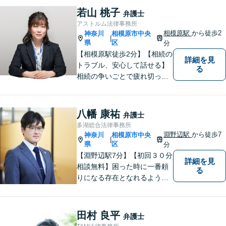
す。住宅ローンの支払で悩ま
若山 桃子
弁護士
れている方も一度ご相談くだ
アストルム法律事務所
さい。最高の結果が出せるよ
相模原駅
から徒歩2
神奈川
相模原市中央
|
う自己研鑽を怠らず質の高い
県
区
分
仕事を目指します。
【相模原駅徒歩2分】【相続の
詳細を見
トラブル、安心して話せる】
る
相続の争いごとで疲れ切って
しまう前に。女性弁護士が一
貫対応、トラブルの解決を目
指します。遺産分割協議・遺
八幡 康祐
弁護士
留分・調停・裁判にも対応。
多湖総合法律事務所
淵野辺駅
から徒歩7
神奈川
相模原市中央
|
県
区
分
【淵野辺駅7分】【初回３０分
詳細を見
相談無料】困った時に一番頼
る
りになる存在となれるよう、
皆様のご事情に寄り添った問
題解決を心がけております。
お電話の際に『ココナラ経由
田村 良平
弁護士
で八幡弁護士に相談希望』と