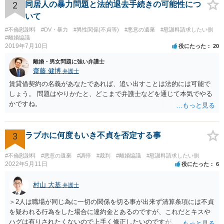
処方法も変わってきうるものです。離婚に向けてしっかりと訴訟を進
2
同居人の暴力問題と法的退去手続きの可能性につ
めていく場合には、弁護士に依頼することを検討された方がいいかも
いて
しれませんね^^
#不倫慰謝料
#DV・暴力
#異性関係(不貞等)
#悪意の遺棄
#慰謝料請求したい側
#離婚協議
2019年7月10日
役にたった
20
離婚・男女問題に強い弁護士
齋藤 健博
弁護士
賃貸借契約の名義があなたであれば、追い出すことは法的には可能で
しょう。 問題はやりかたと、どこまで弁護士などを通じて本気でやる
かですね。
3
ラブホに何度もいき不貞を否定する事
#不倫慰謝料
#悪意の遺棄
#調停
#裁判
#離婚協議
#慰謝料請求したい側
2022年5月11日
役にたった
6
村山 大基
弁護士
＞2人は職場が同じ為に一切の関係を切る事が出来ず清算条項には不貞
を疑われる行為をした場合に違約金とあるのですが、これだとキスや
ハグは有りされたくないので上手く修正したいのですが、アドバイス