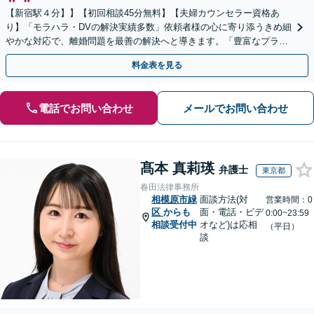
【新宿駅４分】】【初回相談45分無料】【夫婦カウンセラー資格あ
り】「モラハラ・DVの解決実績多数」依頼者様の心に寄り添うきめ細
やかな対応で、離婚問題を最善の解決へと導きます。「豊富なプラン
で一人一人に最適なサポートを提案」【ビデオ面談可】
料金表を見る
電話でお問い合わせ
メールでお問い合わせ
髙本 真莉瑛
弁護士
東京都
春田法律事務所
相模原市緑
面談方法(対
営業時間：0
区
からも
面・電話・ビデ
0:00~23:59
相談受付中
オなど)は応相
（平日）
談