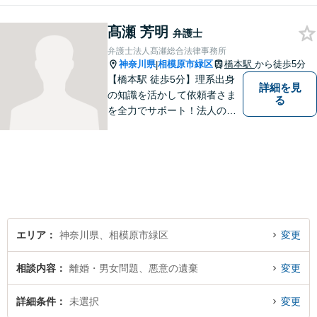
ら解決策を提案します。 まず
髙瀬 芳明
はご相談いただき、今後の進
弁護士
め方を一緒に考えましょう。
弁護士法人髙瀬総合法律事務所
【法テラス利用可】
神奈川県
相模原市緑区
橋本駅
から徒歩5分
|
【橋本駅 徒歩5分】理系出身
詳細を見
の知識を活かして依頼者さま
る
を全力でサポート！法人のお
客様も、個人のお客様も、ま
ずはざっくばらんにお悩みを
お話ください。ご相談者の話
したいことを整理しながら導
き出します。
エリア
神奈川県、相模原市緑区
変更
相談内容
離婚・男女問題、悪意の遺棄
変更
詳細条件
未選択
変更