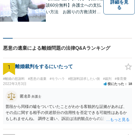
詳細を見
談60分無料】弁護士への支払
る
い方法 お困りの方救済対応
します。弁護士への支払いが
経済的事情により費用の工面
が一括で出来ない場合は、弁
護士の裁量により費用の分割
が可能です。法律事務所リベ
悪意の遺棄による離婚問題の法律Q&Aランキング
ルタ再生はこれに該当いたし
ます。
1
離婚裁判をするにいたって
#離婚の慰謝料
#悪意の遺棄
#モラハラ
#慰謝料請求したい側
#裁判
#養育費
2022年3月3日
役にたった
18
匿名B
弁護士
普段から同様の嘘をついていたことがわかる客観的な証拠があれば、
その点に関する相手の供述部分の信用性を否定できる可能性はあるか
もしれませんね。 調停と違い、訴訟は法的観点からの証拠と主張がよ
りいっそう重要になります。相手の暴言を吐かれたとの主張について
も、全体のなかでその主張がどの程度の意味を有するのかにより、対