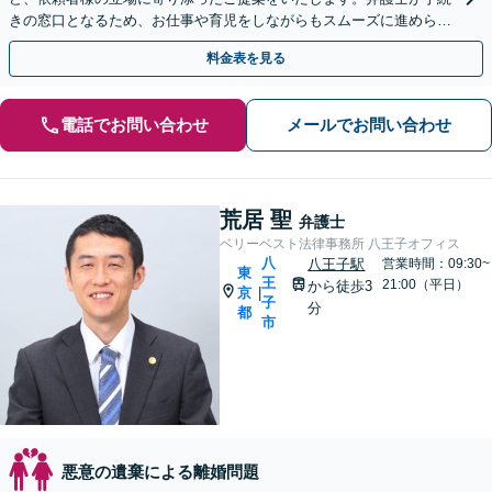
きの窓口となるため、お仕事や育児をしながらもスムーズに進められ
ます。【相模原駅徒歩12分】【秘密厳守】
料金表を見る
電話でお問い合わせ
メールでお問い合わせ
荒居 聖
弁護士
ベリーベスト法律事務所 八王子オフィス
八
八王子駅
営業時間：09:30~
東
王
21:00（平日）
から徒歩3
京
|
子
分
都
市
悪意の遺棄による離婚問題