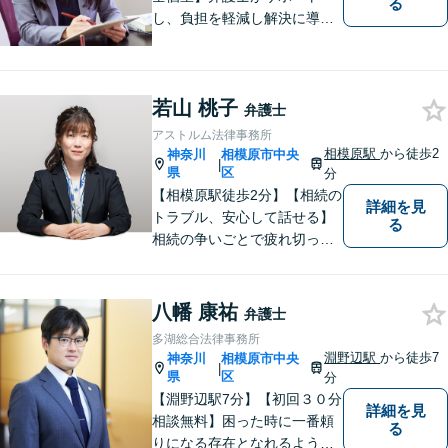
る
し、負担を軽減し解決に導き
ます。 お話をじっくり聞き、
お客様の気持ちを尊重しなが
ら解決策を提案します。 まず
若山 桃子
はご相談いただき、今後の進
弁護士
め方を一緒に考えましょう。
アストルム法律事務所
【法テラス利用可】
相模原駅
から徒歩2
神奈川
相模原市中央
|
県
区
分
【相模原駅徒歩2分】【相続の
詳細を見
トラブル、安心して話せる】
る
相続の争いごとで疲れ切って
しまう前に。女性弁護士が一
貫対応、トラブルの解決を目
指します。遺産分割協議・遺
八幡 康祐
弁護士
留分・調停・裁判にも対応。
多湖総合法律事務所
淵野辺駅
から徒歩7
神奈川
相模原市中央
|
県
区
分
【淵野辺駅7分】【初回３０分
詳細を見
相談無料】困った時に一番頼
る
りになる存在となれるよう、