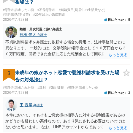
相場は？
談してみてはいかがでしょうか。 以上、ご参考まで。
#慰謝料請求したい側
#不倫慰謝料
#婚姻費用(別居中の生活費など)
#異性関係(不貞等)
#20年以上の婚姻期間
2026年7月28日
役にたった
5
離婚・男女問題に強い弁護士
髙橋 俊太
弁護士
不貞慰謝料請求を弁護士に依頼する場合の費用は、法律事務所ごとに
異なります。 一般的には、交渉段階の着手金として１０万円台から３
０万円程度、回収できた金額に応じた報酬金として回収額の１０％か
ら２０％程度が設定されていることがあります。訴訟に移行する場合
には、追加着手金や日当、実費が発生することもあります。 もっと
も、証拠が十分にあるか、相手方の住所・勤務先が分かるか、慰謝料
3
未成年の娘がネット恋愛で慰謝料請求を受けた場
額、離婚の有無、交渉で終わるか訴訟まで見込むかによって、費用は
合の対処法は？
変わり得ます。依頼前に、交渉だけの場合、訴訟になった場合、回収
#慰謝料請求された側
#裁判
#婚約破棄
#慰謝料請求したい側
できなかった場合の費用を確認しておくとよいでしょう。 弁護士選び
2026年7月27日
役にたった
3
では、不貞慰謝料案件の経験が相応にあるか、費用体系が明確か、見
通しを過度に楽観的に言い過ぎないか、質問に具体的に答えてくれる
王 宣麟
弁護士
か、連絡方法（メール、電話、弁護士直接か事務局員を介するかな
ど）や対応スピードが合うかを確認するとよいと思います。いずれに
本件において、そもそもご息女様の相手方に対する権利侵害があるの
しましても、弁護士への相談・依頼にあたっては、証拠資料、夫と相
かどうかも疑わしい案件なので、あまり気にされる必要はないのでは
手方の関係、相手方の氏名・住所等、夫婦関係への影響、離婚予定の
ないかと思います。 なお、LINEアカウントからであっても、そこに紐
有無など事実関係をよく整理して相談されることをお勧めいたしま
づけられた電話番号の開示→携帯電話会社から氏名・住所が開示され