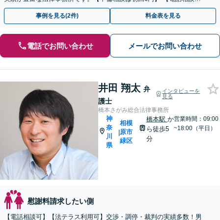
ご契約まで対応可/来所不要】
事例を見る(2件)
料金表を見る
電話でお問い合わせ
メールでお問い合わせ
井田 翔太
弁
インタビューを
見る
護士
橋本さがみ総合法律事務所
神
橋本駅
か
営業時間：09:00
相模
奈
~18:00（平日）
ら徒歩5
原市
|
川
分
緑区
県
慰謝料請求したい側
【電話相談可】【法テラス利用可】交渉・調停・裁判の実績多数！男