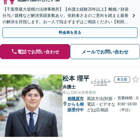
【千葉県最大規模の法律事務所】【弁護士経験20年以上】離婚／財産
分与／親権など解決実績多数あり。依頼者さまのご意向を踏まえ最善
の解決を目指します。お一人で悩まずまずはご相談ください【初回来
所相談無料】【電話・web面談可】【千葉中央駅5分】
料金表を見る
電話でお問い合わせ
メールでお問い合わせ
松本 理平
東京都
インタビュ
ーを見る
弁護士
青山北町法律事務所
営業時間：0
相模原市
面談方法(対面・
からも相
電話・ビデオな
8:00~18:00
談受付中
ど)は応相談
（平日）