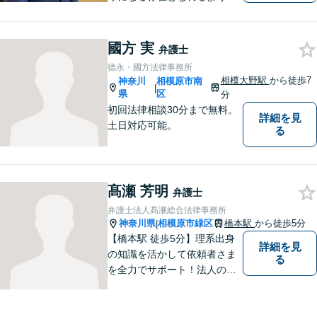
皆様のご事情に寄り添った問
題解決を心がけております。
お電話の際に『ココナラ経由
國方 実
弁護士
で八幡弁護士に相談希望』と
德永・國方法律事務所
お伝え下さい。
相模大野駅
から徒歩7
神奈川
相模原市南
|
県
区
分
初回法律相談30分まで無料。
詳細を見
土日対応可能。
る
髙瀬 芳明
弁護士
弁護士法人髙瀬総合法律事務所
神奈川県
相模原市緑区
橋本駅
から徒歩5分
|
【橋本駅 徒歩5分】理系出身
詳細を見
の知識を活かして依頼者さま
る
を全力でサポート！法人のお
客様も、個人のお客様も、ま
ずはざっくばらんにお悩みを
お話ください。ご相談者の話