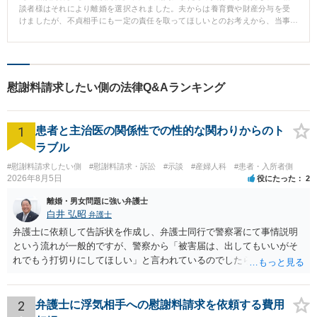
談者様はそれにより離婚を選択されました。夫からは養育費や財産分与を受
けましたが、不貞相手にも一定の責任を取ってほしいとのお考えから、当事
務所にご相談いただきました。 【解決の過程と結果】 まずは不貞相手の住所
を調べ、慰謝料の支払いを求める内容証明郵便を発送しました。発送の翌日
には到着が確認でき、不貞相手から反応がありました。約1ヶ月間の交渉の結
果、300万円の慰謝料を獲得することに成功しました。
慰謝料請求したい側の法律Q&Aランキング
1
患者と主治医の関係性での性的な関わりからのト
ラブル
#慰謝料請求したい側
#慰謝料請求・訴訟
#示談
#産婦人科
#患者・入所者側
2026年8月5日
役にたった
2
離婚・男女問題に強い弁護士
白井 弘昭
弁護士
弁護士に依頼して告訴状を作成し、弁護士同行で警察署にて事情説明
という流れが一般的ですが、警察から「被害届は、出してもいいがそ
れでもう打切りにしてほしい」と言われているのでしたら、あまり結
論は変わらないかもしれないですね。 所轄の警察を飛び越えて、直接
検察庁に訴えるのもありかもしれないですが、実際に捜査をするの
は、結局所轄だと思われますので、やはり結論は変わらないかもしれ
2
弁護士に浮気相手への慰謝料請求を依頼する費用
ないです。 一度、最寄りの「刑事に強い」とうたっている弁護士に相