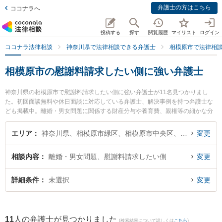
弁護士の方はこちら
ココナラへ
投稿する
探す
閲覧履歴
マイリスト
ログイン
ココナラ法律相談
神奈川県で法律相談できる弁護士
相模原市で法律相
相模原市の慰謝料請求したい側に強い弁護士
神奈川県の相模原市で慰謝料請求したい側に強い弁護士が11名見つかりまし
た。初回面談無料や休日面談に対応している弁護士、解決事例を持つ弁護士な
ども掲載中。離婚・男女問題に関係する財産分与や養育費、親権等の細かな分
野での絞り込み検索もでき便利です。特に虎ノ門法律経済事務所 相模原支店の
原田 裕也弁護士や吉村法律事務所の吉村 浩太弁護士、東京スタートアップ法律
エリア
神奈川県、相模原市緑区、相模原市中央区、相模原市南区
変更
事務所 相模原支店の福本 拓眞弁護士のプロフィール情報や弁護士費用、強みな
どが注目されています。『相模原市で土日や夜間に発生した慰謝料請求したい
相談内容
離婚・男女問題、慰謝料請求したい側
変更
側のトラブルを今すぐに弁護士に相談したい』『慰謝料請求したい側のトラブ
ル解決の実績豊富な近くの弁護士を検索したい』『初回相談無料で慰謝料請求
したい側を法律相談できる相模原市内の弁護士に相談予約したい』などでお困
詳細条件
未選択
変更
りの相談者さんにおすすめです。
11
人の弁護士が見つかりました
(検索結果について詳しくは
こちら
)