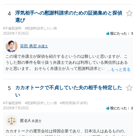
す。
るパターンはありえるものの、本件のような精神的損害が発生したと
明確にいえないような案件において開示がなされる可能性も低いので
4
浮気相手への慰謝料請求のための証拠集めと探偵
はないかと推察します。
選び
#不倫慰謝料
#慰謝料請求したい側
2026年7月26日
役にたった
3
笹田 典宏
弁護士
この場で弁護士が探偵を紹介するというのは難しいと思いますが、こ
うした類の事件を取り扱う弁護士であれば利用している興信所はある
かと思います。 おそらく弁護士が入って慰謝料請求という流れになる
かと思いますので、いずれにせよ一度法律相談に行かれることをお勧
めします。
5
カカオトークで不貞していた夫の相手を特定した
い
#不倫慰謝料
#慰謝料請求したい側
#異性関係(不貞等)
2026年7月20日
役にたった
2
匿名A
弁護士
カカオトークの運営会社は韓国企業であり、日本法人はあるものの、