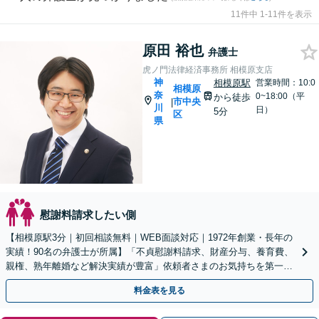
11件中 1-11件を表示
原田 裕也
弁護士
虎ノ門法律経済事務所 相模原支店
神
相模原駅
営業時間：10:0
相模原
奈
0~18:00（平
から徒歩
市中央
|
川
日）
5分
区
県
慰謝料請求したい側
【相模原駅3分｜初回相談無料｜WEB面談対応｜1972年創業・長年の
実績！90名の弁護士が所属】「不貞慰謝料請求、財産分与、養育費、
親権、熟年離婚など解決実績が豊富」依頼者さまのお気持ちを第一に
考えた対応を心がけます【休日・夜間相談可】
料金表を見る