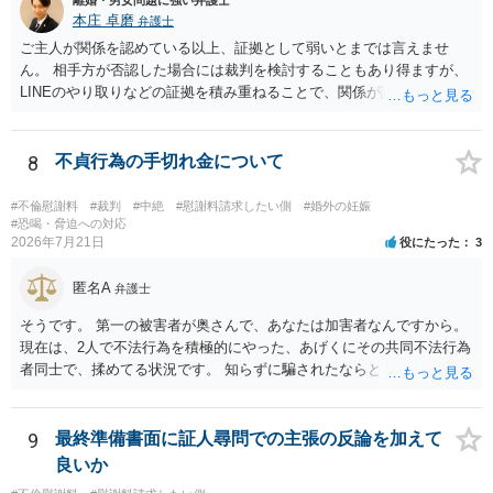
値と夫との関係との均衡のように思います。 ③行政書士に委任をして
本庄 卓磨
弁護士
いるのであれば，どのような内容の委任なのか不明ですが，その行政
書士との協議になると思います。請求するか，訴訟にするか，その点
ご主人が関係を認めている以上、証拠として弱いとまでは言えませ
の見極めや，相手方は性交類似行為は認めているのか，それさえも否
ん。 相手方が否認した場合には裁判を検討することもあり得ますが、
定しているのかによって，考え方・進め方は変わってくると思いま
LINEのやり取りなどの証拠を積み重ねることで、関係が認定される余
す。 ④性交類似行為を認めているにもかかわらず支払を拒否するので
地は十分にあります。 ただし、手元の証拠でどこまで認定できるかは
あれば，本人（行政書士でも同じだと思います。）への対応ではあま
個別の事情によりますので、お早めに弁護士に相談されることをおす
り変わらないように思います。減額で折り合えるなら本人様の交渉で
すめします。
8
不貞行為の手切れ金について
もよいように思いますが，ゼロかどうかの観点であれば，訴訟に進む
しかなくなるようにも思います。そうしますと，お近くの弁護士に相
#不倫慰謝料
#裁判
#中絶
#慰謝料請求したい側
#婚外の妊娠
談して進めることを検討した方がよいようにも思います。
#恐喝・脅迫への対応
2026年7月21日
役にたった
3
匿名A
弁護士
そうです。 第一の被害者が奥さんで、あなたは加害者なんですから。
現在は、2人で不法行為を積極的にやった、あげくにその共同不法行為
者同士で、揉めてる状況です。 知らずに騙されたならともか
く・・・。 それでも経緯を考えれば多少は、その男よりは同情できる
というだけですから。
9
最終準備書面に証人尋問での主張の反論を加えて
良いか