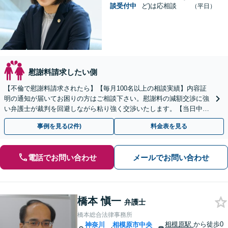
談受付中
ど)は応相談
（平日）
慰謝料請求したい側
【不倫で慰謝料請求されたら】【毎月100名以上の相談実績】内容証
明の通知が届いてお困りの方はご相談下さい。慰謝料の減額交渉に強
い弁護士が裁判を回避しながら粘り強く交渉いたします。【当日中の
相談可(予約制)】【全国対応】
事例を見る(2件)
料金表を見る
電話でお問い合わせ
メールでお問い合わせ
橋本 愼一
弁護士
橋本総合法律事務所
相模原駅
から徒歩0
神奈川
相模原市中央