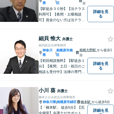
|
県
区
分
【駅徒歩３０秒】【法テラス
詳細を見
利用可】【夜間・土曜相談
る
可】資金のない方は法テラス
をご利用ください。解決に向
けて丁寧に、迅速に対応しま
す。住宅ローンの支払で悩ま
細貝 惟大
弁護士
れている方も一度ご相談くだ
細貝総合法律事務所
さい。最高の結果が出せるよ
相模大野駅
から徒歩1
神奈川
相模原市南
|
う自己研鑽を怠らず質の高い
県
区
分
仕事を目指します。
【初回相談無料】【駅徒歩１
詳細を見
分】【夜間、土日・祝日のご
る
相談も受付中】法律の専門家
が親身にサポートいたしま
す。
小川 葵
弁護士
橋本さがみ総合法律事務所
神奈川県
相模原市緑区
橋本駅
から徒歩5分
|
【「橋本駅」 徒歩5分】【完
詳細を見
全個室】弁護士がサポート