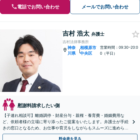
電話でお問い合わせ
メールでお問い合わせ
吉村 浩太
弁護士
吉村法律事務所
神奈
相模原市
営業時間：09:30~20:0
|
川県
中央区
0（平日）
慰謝料請求したい側
【子連れ相談可】離婚調停・財産分与・親権・養育費・婚姻費用な
ど、依頼者様の立場に寄り添ったご提案をいたします。弁護士が手続
きの窓口となるため、お仕事や育児をしながらもスムーズに進められ
ます。【相模原駅徒歩12分】【秘密厳守】
料金表を見る