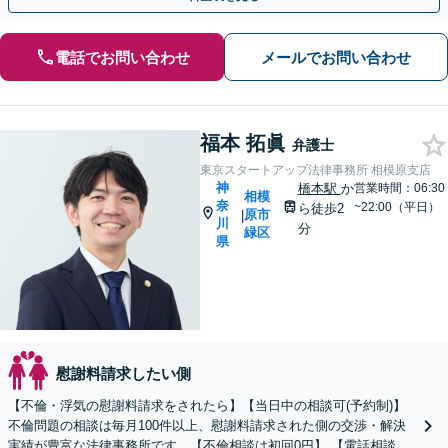
電話でお問い合わせ
メールでお問い合わせ
福本 拓眞
弁護士
東京スタートアップ法律事務所 相模原支店
神
橋本駅
か
営業時間：06:30
相模
奈
~22:00（平日）
ら徒歩2
原市
|
川
分
緑区
県
慰謝料請求したい側
【不倫・浮気の慰謝料請求をされたら】【当日中の相談可(予約制)】
不倫問題の相談は毎月100件以上、慰謝料請求された側の交渉・解決
実績が豊富な法律事務所です。【不倫相談は初回0円】 【電話相談で