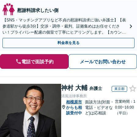
慰謝料請求したい側
【SNS・マッチングアプリなど不貞の慰謝料請求に強い弁護士】【表
参道駅から徒歩3分】交渉・調停・裁判、証拠集めはお任せくださ
い！プライバシー配慮の個室で丁寧にヒアリングします。【カウンセ
ラーとも連携】
料金表を見る
電話で面談予約
メールでお問い合わせ
神村 大輔
弁護士
東京都
清風法律事務所
営業時間：1
相模原市
面談方法(対面・
からも相
電話・ビデオな
0:00~16:00
談受付中
ど)は応相談
（平日）