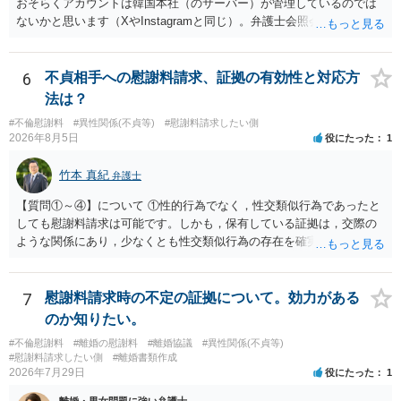
おそらくアカウントは韓国本社（のサーバー）が管理しているのでは
ないかと思います（XやInstagramと同じ）。弁護士会照会は日本法に
基づく制度であり、送付先は日本国内とするのが原則で、外国企業に
対する照会は基本的にできないと解されています（弁護士会によって
は例外的に認める扱いもありますが、かなり限定されているので一般
6
不貞相手への慰謝料請求、証拠の有効性と対応方
的ではないでしょう）。もし韓国本社がアカウント管理をしているな
法は？
ら、日本法人へ送っても「ウチでは管理していない」という回答にな
#不倫慰謝料
#異性関係(不貞等)
#慰謝料請求したい側
ります。 個人で直接他人のID情報の開示を求めても拒否されるでしょ
2026年8月5日
役にたった
1
う。
竹本 真紀
弁護士
【質問①～④】について ①性的行為でなく，性交類似行為であったと
しても慰謝料請求は可能です。しかも，保有している証拠は，交際の
ような関係にあり，少なくとも性交類似行為の存在を確実に証明でき
るものです（裏を返せば，証拠で認められる範囲でしか認めていない
ことを窺わせるものです。）。ですから，慰謝料請求を進めることで
よいと思います。 ただ．慰謝料額については，婚姻破綻に至っていな
7
慰謝料請求時の不定の証拠について。効力がある
いとして，この点を考慮されることになるかもしれません。 ②夫との
のか知りたい。
今後のことを考えて書いてもらうか否かを検討するのがよいと思いま
#不倫慰謝料
#離婚の慰謝料
#離婚協議
#異性関係(不貞等)
す。今ある証拠以上のことを証明（証明力を強めることも含む）でき
#慰謝料請求したい側
#離婚書類作成
るのであれば，前向きに検討を進めるという考え方でもよいでしょ
2026年7月29日
役にたった
1
う。慰謝料請求としては証拠として使えることが前提であり，その価
離婚・男女問題に強い弁護士