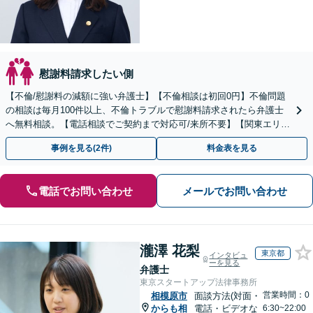
慰謝料請求したい側
【不倫/慰謝料の減額に強い弁護士】【不倫相談は初回0円】不倫問題
の相談は毎月100件以上、不倫トラブルで慰謝料請求されたら弁護士
へ無料相談。【電話相談でご契約まで対応可/来所不要】【関東エリア
対応】
事例を見る(2件)
料金表を見る
電話でお問い合わせ
メールでお問い合わせ
瀧澤 花梨
東京都
インタビュ
ーを見る
弁護士
東京スタートアップ法律事務所
営業時間：0
相模原市
面談方法(対面・
からも相
電話・ビデオな
6:30~22:00