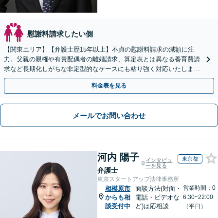
慰謝料請求したい側
【関東エリア】【弁護士歴15年以上】不貞の慰謝料請求の減額に注
力。父親の親権や有責配偶者の離婚請求、算定表とは異なる養育費請
求など長期化しがちな非定型的なケースにも粘り強く対応いたしま
す。【初回相談30分無料】【休日・夜間相談可】
料金表を見る
メールでお問い合わせ
河内 陽子
東京都
インタビュ
ーを見る
弁護士
東京スタートアップ法律事務所
営業時間：0
相模原市
面談方法(対面・
からも相
電話・ビデオな
6:30~22:00
談受付中
ど)は応相談
（平日）