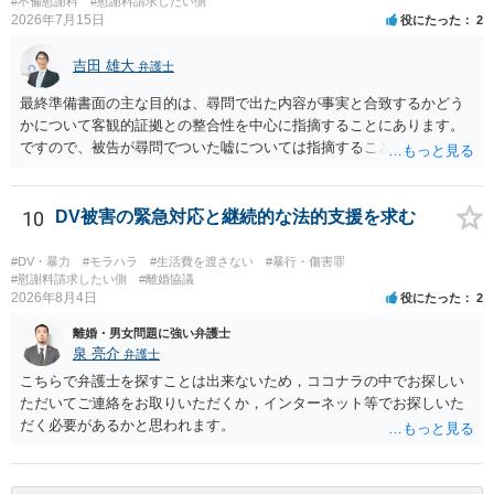
#不倫慰謝料
#慰謝料請求したい側
2026年7月15日
役にたった
2
吉田 雄大
弁護士
最終準備書面の主な目的は、尋問で出た内容が事実と合致するかどう
かについて客観的証拠との整合性を中心に指摘することにあります。
ですので、被告が尋問でついた嘘については指摘することが大切で
す。また、尋問でそれまで出てこなかった新しい話が出た場合でも、
事実でないとの指摘をすることも必要です。 これらの点について最終
準備書面で的確な指摘ができれば裁判所の理解も深まると思います
10
DV被害の緊急対応と継続的な法的支援を求む
が、和解のときに裁判所から開示された金額からさらに判決金額が増
えるかどうかは、裁判官の個性に依る点が大きいので、何ともいえま
#DV・暴力
#モラハラ
#生活費を渡さない
#暴行・傷害罪
せん。
#慰謝料請求したい側
#離婚協議
2026年8月4日
役にたった
2
離婚・男女問題に強い弁護士
泉 亮介
弁護士
こちらで弁護士を探すことは出来ないため，ココナラの中でお探しい
ただいてご連絡をお取りいただくか，インターネット等でお探しいた
だく必要があるかと思われます。