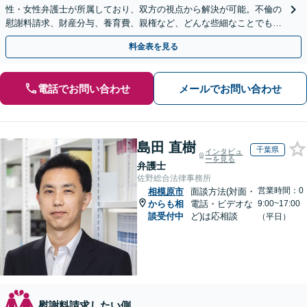
性・女性弁護士が所属しており、双方の視点から解決が可能。不倫の
慰謝料請求、財産分与、養育費、親権など、どんな些細なことでもお
気軽にご相談ください【休日・夜間面談可】【橋本駅6分】
料金表を見る
電話でお問い合わせ
メールでお問い合わせ
島田 直樹
千葉県
インタビュ
ーを見る
弁護士
佐野総合法律事務所
営業時間：0
相模原市
面談方法(対面・
からも相
電話・ビデオな
9:00~17:00
談受付中
ど)は応相談
（平日）
慰謝料請求したい側