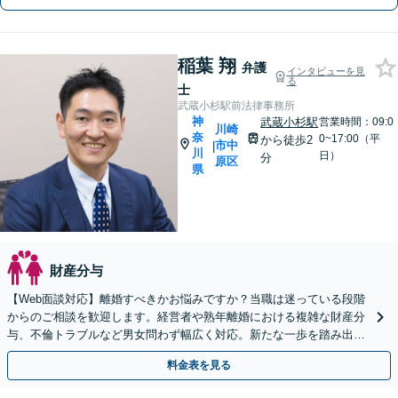
稲葉 翔
弁護
インタビューを見
る
士
武蔵小杉駅前法律事務所
神
武蔵小杉駅
営業時間：09:0
川崎
奈
0~17:00（平
から徒歩2
市中
|
川
日）
分
原区
県
財産分与
【Web面談対応】離婚すべきかお悩みですか？当職は迷っている段階
からのご相談を歓迎します。経営者や熟年離婚における複雑な財産分
与、不倫トラブルなど男女問わず幅広く対応。新たな一歩を踏み出す
ために、まずはご相談ください。
料金表を見る