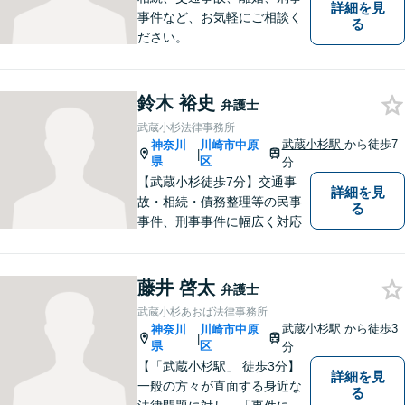
詳細を見
事件など、お気軽にご相談く
る
ださい。
鈴木 裕史
弁護士
武蔵小杉法律事務所
武蔵小杉駅
から徒歩7
神奈川
川崎市中原
|
県
区
分
【武蔵小杉徒歩7分】交通事
詳細を見
故・相続・債務整理等の民事
る
事件、刑事事件に幅広く対応
藤井 啓太
弁護士
武蔵小杉あおば法律事務所
武蔵小杉駅
から徒歩3
神奈川
川崎市中原
|
県
区
分
【「武蔵小杉駅」 徒歩3分】
詳細を見
一般の方々が直面する身近な
る