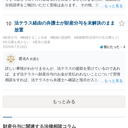
題）の方がウェイトが大きいような問題のような印象を受けました。
分担請求をご検討いただく意味はあります。 その他、別居の経緯、質
だからこそ，夫に対する話ではなく，全て相談者に向いているように
問者様の年収、監護されているお子様がいるかといった事情をふまえ
思うのです。
て、ご検討いただくのが良いかと思います。
10
法テラス経由の弁護士が財産分与を未解決のまま
放置
#財産分与
#離婚すること自体
#離婚の慰謝料
#婚姻費用(別居中の生活費など)
#生活費を渡さない
#悪意の遺棄
2026年7月18日
役にたった
2
匿名A
弁護士
詳しい事情がわかりませんが、法テラスの援助を受けているのであれ
ば、まず法テラスへ財産分与のお金が支払われないことについて苦情
相談をすれば、法テラスから弁護士へ確認と指示が入ると思います。
その上で、所属する弁護士会の市民窓口へ連絡することも考えられま
す。
もっとみる
財産分与に関連する法律相談コラム