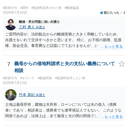
#財産分与
#調停
#慰謝料請求された側
#離婚協議
2026年7月10日
役にたった
1
離婚・男女問題に強い弁護士
三村 勇人
弁護士
ご質問内容が、法的観点からの離婚実務と大きく乖離しているため、
弁護士をいれて交渉すべきかと思います。 特に、お子様の親権、監護
権、面会交流、養育費など話題にでておりませんが、お子様の権利を
守るための重要な検討事項です。 離婚する際に決めることは多く、そ
れを決めなかったために生じる質問がこの法律相談でも多くあげられ
ます。 一生に一度あるかないかの離婚という法律問題ですので、お近
7
義母からの借地料請求と夫の支払い義務について
くの弁護士事務所にご相談されることをお勧めします。
相談
#財産分与
#モラハラ
#親族関係
#慰謝料請求したい側
2026年7月13日
竹本 真紀
弁護士
土地は義母所有，建物は夫所有，ローンについては夫の借入（債務
者）であり，相談者は，債務者でも連帯保証人でもない。 このような
関係であれば，法律上は，全て義母と夫の間の関係でしかありませ
ん。 夫と義母の間で，建物建築目的での使用貸借契約（無償で使用さ
せる）がされていたのでしょうかね。 いずれにしても，使用貸借では