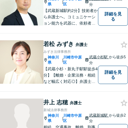
|
県
区
分
【武蔵新城駅約2分】技術者か
詳細を見
ら弁護士へ。コミュニケーシ
る
ョン能力を武器に、依頼者さ
まにとことん寄り添った解決
を目指します。【離婚・男女
問題】不貞慰謝料請求／財産
若松 みずき
弁護士
分与・養育費など【相続】相
みずき法律事務所
続手続は他士業と連携してワ
武蔵小杉駅
から徒歩5
神奈川
川崎市中原
|
ンストップ解決
県
区
分
【武蔵小杉・新丸子駅駅徒歩4
詳細を見
分】【離婚・企業法務・相続
る
など幅広く対応◎】弁護士歴1
2年以上！お一人おひとりに寄
り添い、明るい未来へと導き
ます。皆様の人生の岐路に真
井上 志穂
弁護士
摯に向き合います。まずはお
新城法律事務所
気軽にご相談ください！
武蔵新城駅
から徒歩2
神奈川
川崎市中原
|
県
区
分
相続、交通事故、離婚、刑事