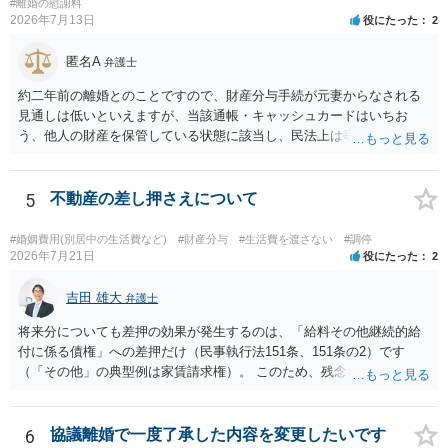
#離婚の慰謝料
2026年7月13日
役にたった
2
匿名A
弁護士
約二年前の離婚とのことですので、財産分与手続が元妻からなされる
見通しは低いといえますが、当該通帳・キャッシュカードはいちお
う、他人の財産を保管している状態に該当し、民法上は事務管理（597
条）が成立しているとはいえます。 現実に問題になることはさほど考
えにくくとも、表だってのお答えとしては元妻の了解なく処分するこ
とはできないというお答えになってしまいます。
5
不動産の差し押さえについて
#婚姻費用(別居中の生活費など)
#財産分与
#生活費を渡さない
#調停
2026年7月21日
役にたった
2
吉田 雄大
弁護士
将来分についても差押の効果が発生するのは、「給料その他継続的給
付に係る債権」への差押だけ（民事執行法151条、151条の2）です
（「その他」の典型例は家賃請求権）。 このため、残念ながらお答え
は否です。つまり、不動産を差し押さえた場合には、申立時までの分
のみが配当の対象です。
6
協議離婚で一度了承した内容を変更したいです