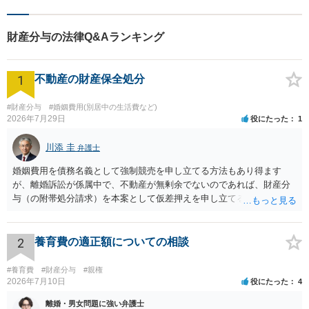
財産分与の法律Q&Aランキング
1
不動産の財産保全処分
#財産分与
#婚姻費用(別居中の生活費など)
2026年7月29日
役にたった
1
川添 圭
弁護士
婚姻費用を債務名義として強制競売を申し立てる方法もあり得ます
が、離婚訴訟が係属中で、不動産が無剰余でないのであれば、財産分
与（の附帯処分請求）を本案として仮差押えを申し立てる（法的には
審判前保全処分の扱いになるので管轄は家庭裁判所）という方法も考
えられます。弁護士へ依頼しているのであれば、担当弁護士とよく相
談してください。
2
養育費の適正額についての相談
#養育費
#財産分与
#親権
2026年7月10日
役にたった
4
離婚・男女問題に強い弁護士