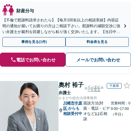
財産分与
【不倫で慰謝料請求されたら】【毎月100名以上の相談実績】内容証
明の通知が届いてお困りの方はご相談下さい。慰謝料の減額交渉に強
い弁護士が裁判を回避しながら粘り強く交渉いたします。【当日中の
相談可(予約制)】【関東エリア全域対応】
事例を見る(1件)
料金表を見る
電話でお問い合わせ
メールでお問い合わせ
奧村 裕子
千葉県
インタビュ
ーを見る
弁護士
かまがや総合法律事務所
川崎市中原
面談方法(対
営業時間：0
区
からも
面・電話・ビデ
9:00~17:00
相談受付中
オなど)は応相
（平日）
談