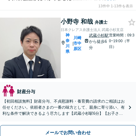
13件中 1-13件を表示
小野寺 和哉
弁護士
日本クレアス弁護士法人 武蔵小杉支店
神
武蔵小杉駅
営業時間：09:3
川崎
奈
0~19:00（平
から徒歩6
市中
|
川
日）
分
原区
県
財産分与
【初回相談無料】財産分与、不貞慰謝料・養育費の請求のご相談はお
任せください。依頼者さまの一番の味方として、親身に寄り添い、有
利な条件で解決できるよう尽力します【武蔵小杉駅6分】【お子さま
連れのご相談OK】【夜間相談OK】
メールでお問い合わせ