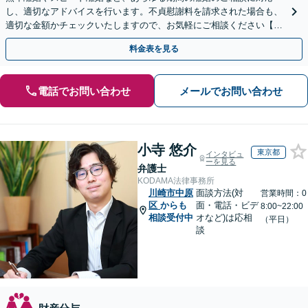
し、適切なアドバイスを行います。不貞慰謝料を請求された場合も、
適切な金額かチェックいたしますので、お気軽にご相談ください【完
全個室】【土日祝日面談可】
料金表を見る
電話でお問い合わせ
メールでお問い合わせ
小寺 悠介
東京都
インタビュ
ーを見る
弁護士
KODAMA法律事務所
川崎市中原
面談方法(対
営業時間：0
区
からも
面・電話・ビデ
8:00~22:00
相談受付中
オなど)は応相
（平日）
談