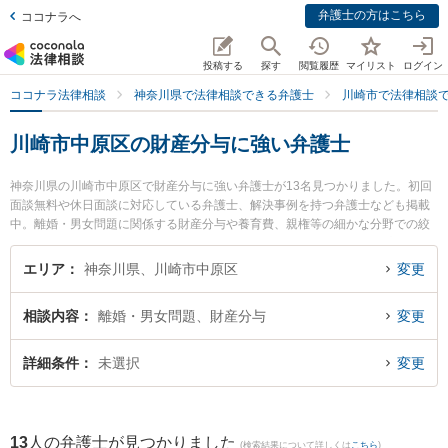
弁護士の方はこちら
ココナラへ
投稿する
探す
閲覧履歴
マイリスト
ログイン
ココナラ法律相談
神奈川県で法律相談できる弁護士
川崎市で法律相談
川崎市中原区の財産分与に強い弁護士
神奈川県の川崎市中原区で財産分与に強い弁護士が13名見つかりました。初回
面談無料や休日面談に対応している弁護士、解決事例を持つ弁護士なども掲載
中。離婚・男女問題に関係する財産分与や養育費、親権等の細かな分野での絞
り込み検索もでき便利です。特に日本クレアス弁護士法人 武蔵小杉支店の小野
寺 和哉弁護士や武蔵小杉駅前法律事務所の稲葉 翔弁護士、武蔵小杉つばき法律
エリア
神奈川県、川崎市中原区
変更
事務所の太田 彩佳弁護士のプロフィール情報や弁護士費用、強みなどが注目さ
れています。『川崎市中原区で土日や夜間に発生した財産分与のトラブルを今
相談内容
離婚・男女問題、財産分与
変更
すぐに弁護士に相談したい』『財産分与のトラブル解決の実績豊富な近くの弁
護士を検索したい』『初回相談無料で財産分与を法律相談できる川崎市中原区
内の弁護士に相談予約したい』などでお困りの相談者さんにおすすめです。
詳細条件
未選択
変更
13
人の弁護士が見つかりました
(検索結果について詳しくは
こちら
)