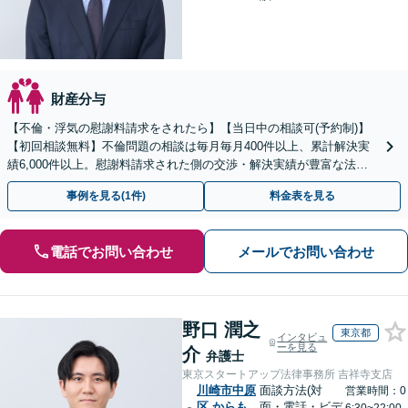
財産分与
【不倫・浮気の慰謝料請求をされたら】【当日中の相談可(予約制)】
【初回相談無料】不倫問題の相談は毎月毎月400件以上、累計解決実
績6,000件以上。慰謝料請求された側の交渉・解決実績が豊富な法律
事務所です。
事例を見る(1件)
料金表を見る
電話でお問い合わせ
メールでお問い合わせ
野口 潤之
東京都
インタビュ
ーを見る
介
弁護士
東京スタートアップ法律事務所 吉祥寺支店
川崎市中原
面談方法(対
営業時間：0
区
からも
面・電話・ビデ