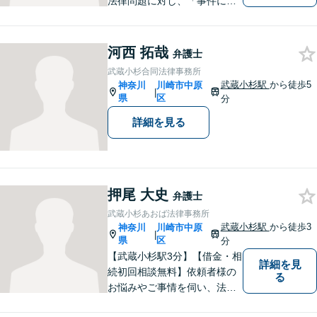
法律問題に対し、「事件に大
きいも小さいもない」という
信念で対応しています。どん
なに小さな問題でも、真剣に
河西 拓哉
弁護士
向き合い、最善の解決策をご
武蔵小杉合同法律事務所
提案します。【近隣駐車場】
武蔵小杉駅
から徒歩5
神奈川
川崎市中原
|
県
区
分
詳細を見る
押尾 大史
弁護士
武蔵小杉あおば法律事務所
武蔵小杉駅
から徒歩3
神奈川
川崎市中原
|
県
区
分
【武蔵小杉駅3分】【借金・相
詳細を見
続初回相談無料】依頼者様の
る
お悩みやご事情を伺い、法的
なアドバイス・今後の見通し