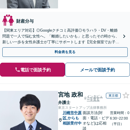
財産分与
【関東エリア対応】◎Googleクチコミ高評価◎モラハラ・DV・離婚
問題で一人で悩む女性へ。「離婚したいかも」と思ったその時から、
新しい一歩を女性弁護士が丁寧にサポートします【完全個室でお子さ
ま連れOK】【WEB面談可】【新鎌ケ谷駅5分】
料金表を見る
電話で面談予約
メールで面談予約
宮地 政和
東京都
インタビュ
ーを見る
弁護士
東京スタートアップ法律事務所
川崎市中原
面談方法(対
営業時間：0
区
からも
面・電話・ビデ
6:30~22:00
相談受付中
オなど)は応相
（平日）
談