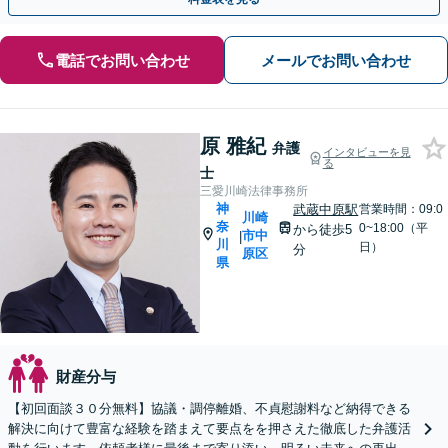
電話でお問い合わせ
メールでお問い合わせ
原 雅紀
弁護
インタビューを見
る
士
三愛川崎法律事務所
神
武蔵中原駅
営業時間：09:0
川崎
奈
0~18:00（平
から徒歩5
市中
|
川
日）
分
原区
県
財産分与
【初回面談３０分無料】協議・調停離婚、不貞慰謝料など納得できる
解決に向けて豊富な経験を踏まえて要点をを押さえた徹底した弁護活