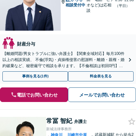
6:30~22:00
相談受付中
オなど)は応相
（平日）
談
財産分与
【離婚問題/男女トラブルに強い弁護士】【関東全域対応】毎月100件
以上の相談実績、 不倫(浮気)・貞操権侵害の慰謝料・離婚・親権・婚
約破棄など、秘密厳守で相談を承ります。【不倫相談は初回0円】
【電話相談でご契約まで対応可/来所不要】
事例を見る(1件)
料金表を見る
電話でお問い合わせ
メールでお問い合わせ
常冨 智紀
弁護士
新城法律事務所
武蔵新城駅
から徒歩2
神奈川
川崎市中原