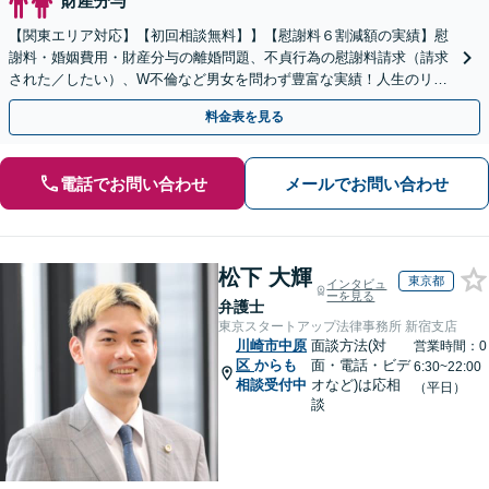
財産分与
【関東エリア対応】【初回相談無料】】【慰謝料６割減額の実績】慰
謝料・婚姻費用・財産分与の離婚問題、不貞行為の慰謝料請求（請求
された／したい）、W不倫など男女を問わず豊富な実績！人生のリス
タートを全力でサポートします。【LINE＠／Zoom可
料金表を見る
電話でお問い合わせ
メールでお問い合わせ
松下 大輝
東京都
インタビュ
ーを見る
弁護士
東京スタートアップ法律事務所 新宿支店
川崎市中原
面談方法(対
営業時間：0
区
からも
面・電話・ビデ
6:30~22:00
相談受付中
オなど)は応相
（平日）
談