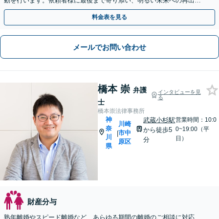
動を行います。依頼者様に最後まで寄り添い、明るい未来への再出発
を全力でサポートします。まずは気軽にご相談ください。
料金表を見る
メールでお問い合わせ
橋本 崇
弁護
インタビューを見
る
士
橋本崇法律事務所
神
武蔵小杉駅
営業時間：10:0
川崎
奈
0~19:00（平
から徒歩5
市中
|
川
日）
分
原区
県
財産分与
熟年離婚やスピード離婚など、あらゆる期間の離婚のご相談に対応