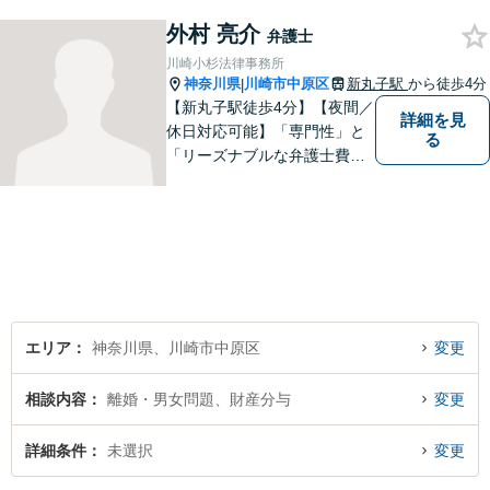
を丁寧にご説明いたします。
なんでも気軽に相談できる
外村 亮介
弁護士
「町のお医者さん」のような
川崎小杉法律事務所
弁護士でありたいと思ってお
神奈川県
川崎市中原区
新丸子駅
から徒歩4分
|
ります。【電話相談可】
【新丸子駅徒歩4分】【夜間／
詳細を見
休日対応可能】「専門性」と
る
「リーズナブルな弁護士費
用」の両立をポリシーにして
います。地域密着型の事務所
として、地域に愛される法律
事務所を目指しています。
【初回面談無料】法律トラブ
ルでお悩みの方は、お気軽に
ご相談ください。
エリア
神奈川県、川崎市中原区
変更
相談内容
離婚・男女問題、財産分与
変更
詳細条件
未選択
変更