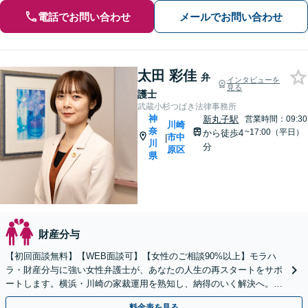
電話でお問い合わせ
メールでお問い合わせ
太田 彩佳
弁
インタビューを
見る
護士
武蔵小杉つばき法律事務所
神
新丸子駅
営業時間：09:30
川崎
奈
~17:00（平日）
から徒歩4
市中
|
川
分
原区
県
財産分与
【初回面談無料】【WEB面談可】【女性のご相談90%以上】モラハ
ラ・財産分与に強い女性弁護士が、あなたの人生の再スタートをサポ
ートします。横浜・川崎の家裁運用を熟知し、納得のいく解決へ。ま
ずは一人で抱え込まずにご相談ください。
料金表を見る