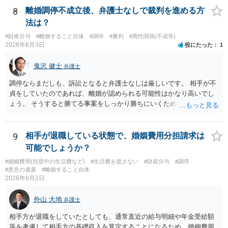
なくて賃貸借にするというのであれば，夫と義母の関係でしかありま
8
離婚調停不成立後、弁護士なしで裁判を進める方
せん。 これが法律上の話です。 「夫にこうなったのはお前のせいなん
法は？
だからお前が払えよ！と怒鳴られました。」 こうなった経緯は不明で
#財産分与
#離婚すること自体
#調停
#審判
#異性関係(不貞等)
すが，法律上は，夫と義母の間の話ですから，二人で賃料等の合意を
2026年8月3日
役にたった
1
するか否かを決め，夫が義母に支払をするだけのことです。この合意
をしない場合に，義母がどのような選択をするかは，義母の判断でし
鬼沢 健士
弁護士
かありません（抵当権の解除の話をしているようですが）。 夫が賃料
の支払を相談者に請求したとしても，法律上の支払義務は生じませ
調停ならまだしも、訴訟となると弁護士なしは厳しいです。 相手が不
ん。変な賃貸借契約書（なぜか，賃借人が相談者になっているなど）
貞をしていたのであれば、離婚が認められる可能性はかなり高いでし
が作成されない限り，相談者に負担は生じないのです。にもかかわら
ょう。 そうすると勝てる事案をしっかり勝ちにいくためにも弁護士委
ず，請求してくるのだとすれば，そのような請求を押し付けてくる夫
任を強くおすすめします。
について，どのように評価するかの話になると思います。 抵当権の解
除は，金融機関（担保権者）の方が応じることがないと思います。ロ
9
相手が退職している状態で、婚姻費用分担請求は
ーンの支払いもしなければ，抵当権が実行されて土地が売却されて
可能でしょうか？
（おそらく，建物も共同担保に入っていると思うので，競売自体はさ
ほど問題ありません。）売却代金が建物のローンに充当され，残額は
#婚姻費用(別居中の生活費など)
#生活費を渡さない
#財産分与
#調停
#悪意の遺棄
#離婚すること自体
名義人である夫に請求されることになります。相談者は，債務に関係
2026年8月2日
なく，連帯保証人でもありませんので，負担する理由がありません。
離婚については，相手方が離婚したいようですから，離婚自体はこち
外山 大地
弁護士
らの意思次第だと思います。慰謝料を請求する際に，この不動産の経
過も含めて，どのように相談者が精神的苦痛を受けたかの際に述べて
相手方が退職をしていたとしても、通常直近の給与明細や年金受給額
いく事情になると思います。 法律問題より，夫婦間の問題（離婚の問
等を考慮して相手方の基礎収入を算定することになるため、婚姻費用