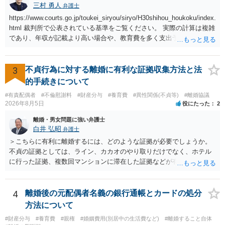
三村 勇人
弁護士
https://www.courts.go.jp/toukei_siryou/siryo/H30shihou_houkoku/index.
html 裁判所で公表されている基準をご覧ください。 実際の計算は複雑
であり、年収が記載より高い場合や、教育費を多く支出予定される場
合、子が４人以上いる場合、再婚している場合など表を使えない場合
もございますが、本件のように簡易な相場観を知るためにはこちらで
十分かと思います。
3
不貞行為に対する離婚に有利な証拠収集方法と法
的手続きについて
#有責配偶者
#不倫慰謝料
#財産分与
#養育費
#異性関係(不貞等)
#離婚協議
2026年8月5日
役にたった
2
離婚・男女問題に強い弁護士
白井 弘昭
弁護士
＞こちらに有利に離婚するには、どのような証拠が必要でしょうか。
不貞の証拠としては、ライン、カカオのやり取りだけでなく、ホテル
に行った証拠、複数回マンションに滞在した証拠などが有効です。 不
貞の証拠があれば、離婚をさらに有利に進める（離婚したい時期に離
婚する、慰謝料をとるなど）ことができると思われます。 ただし、不
貞発覚後、長期間同居を続けると、不貞を許したとの評価につながる
4
離婚後の元配偶者名義の銀行通帳とカードの処分
場合がありますので、ご注意ください。 以上、ご参考まで。
方法について
#財産分与
#養育費
#親権
#婚姻費用(別居中の生活費など)
#離婚すること自体