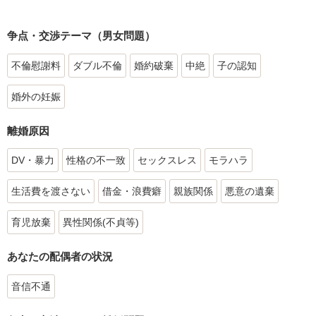
争点・交渉テーマ（男女問題）
不倫慰謝料
ダブル不倫
婚約破棄
中絶
子の認知
婚外の妊娠
離婚原因
DV・暴力
性格の不一致
セックスレス
モラハラ
生活費を渡さない
借金・浪費癖
親族関係
悪意の遺棄
育児放棄
異性関係(不貞等)
あなたの配偶者の状況
音信不通