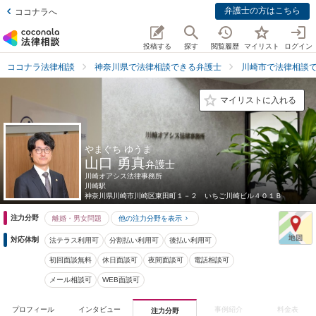
弁護士の方はこちら
ココナラへ
投稿する
探す
閲覧履歴
マイリスト
ログイン
ココナラ法律相談
神奈川県で法律相談できる弁護士
川崎市で法律相談
マイリストに入れる
やまぐち ゆうま
山口 勇真
弁護士
川崎オアシス法律事務所
川崎駅
神奈川県
川崎市川崎区東田町１－２ いちご川崎ビル４０１Ｂ
注力分野
離婚・男女問題
他の注力分野を表示
対応体制
法テラス利用可
分割払い利用可
後払い利用可
初回面談無料
休日面談可
夜間面談可
電話相談可
メール相談可
WEB面談可
プロフィール
インタビュー
事例紹介
料金表
注力分野