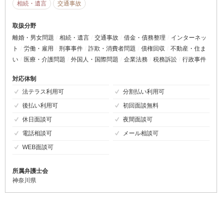
相続・遺言
交通事故
取扱分野
離婚・男女問題
相続・遺言
交通事故
借金・債務整理
インターネッ
ト
労働・雇用
刑事事件
詐欺・消費者問題
債権回収
不動産・住ま
い
医療・介護問題
外国人・国際問題
企業法務
税務訴訟
行政事件
対応体制
法テラス利用可
分割払い利用可
後払い利用可
初回面談無料
休日面談可
夜間面談可
電話相談可
メール相談可
WEB面談可
所属弁護士会
神奈川県