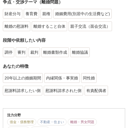
争点・交渉テーマ（離婚問題）
財産分与
養育費
親権
婚姻費用(別居中の生活費など)
離婚の慰謝料
離婚すること自体
親子交流（面会交流）
段階や依頼したい内容
調停
審判
裁判
離婚書類作成
離婚協議
あなたの特徴
20年以上の婚姻期間
内縁関係・事実婚
同性婚
慰謝料請求したい側
慰謝料請求された側
有責配偶者
注力分野
借金・債務整理
不動産・住まい
離婚・男女問題