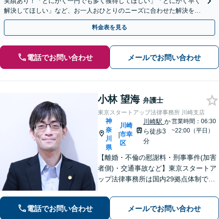
実績あり！「とにかく一円でも多く獲得してほしい」「とにかく早く
解決してほしい」など、お一人おひとりのニーズに合わせた解決を目
指します【WEB面談可】
料金表を見る
電話でお問い合わせ
メールでお問い合わせ
小林 望海
弁護士
東京スタートアップ法律事務所 川崎支店
神
川崎駅
か
営業時間：06:30
川崎
奈
~22:00（平日）
ら徒歩3
市幸
|
川
分
区
県
【離婚・不倫の慰謝料・刑事事件(加害
者側)・交通事故など】東京スタートア
ップ法律事務所は国内29拠点体制で全
国対応！【ご自宅からの電話相談にも
対応(法律相談は完全予約制)】各分野で
電話でお問い合わせ
メールでお問い合わせ
専門性の高い弁護士が寄り添い解決を