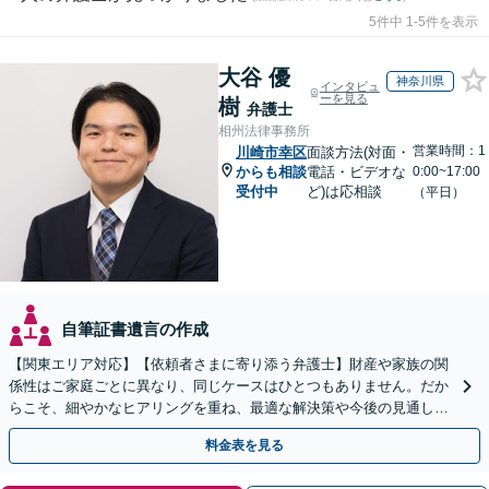
5件中 1-5件を表示
大谷 優
神奈川県
インタビュ
ーを見る
樹
弁護士
相州法律事務所
営業時間：1
川崎市幸区
面談方法(対面・
からも相談
電話・ビデオな
0:00~17:00
受付中
ど)は応相談
（平日）
自筆証書遺言の作成
【関東エリア対応】【依頼者さまに寄り添う弁護士】財産や家族の関
係性はご家庭ごとに異なり、同じケースはひとつもありません。だか
らこそ、細やかなヒアリングを重ね、最適な解決策や今後の見通しを
明確にお示しします。ぜひ一度当事務所へご相談ください。
料金表を見る