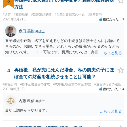
3
再婚時の成人連れ子の名字変更と相続の悩み解決
と ・今後一切の連絡をしてこないでほしいこと ・連絡を継続してくる
方法
ようであれば警察への通報や法的措置も辞さないこと などを記載した
#遺言
#相続放棄
#口座凍結解除
#自筆証書遺言の作成
#財産分与
書面を発送してもらうことがよろしいように思います。
2021年2月21日
役にたった
7
森田 英樹
弁護士
養子縁組や戸籍、名字を変えるなどの手続きは弁護士さんにお願いで
きるのか、お願いできる場合、どれくらいの費用がかかるのかなども
知りたいです。 ・・・可能です。費用については 弁護士と直接面談
の上 内容を確認し 協議の上個別に契約によって決まることになっ
ています。 やはり、成人した子のことまでごちゃごちゃ考えず、自分
の事だけ考えるべきなのでしょうか ・・・お子さんの事をまで含め良
4
再婚後、私が先に死んだ場合、私の前夫の子にほ
い解決案があればお悩みになるのは当然と言えば当然のことです。 彼
ぼ全ての財産を相続させることは可能？
と親子関係を結びたいと思っているが、名字は変えたくない・・・養
#財産分与
#自筆証書遺言の作成
#成年後見(生前の財産管理)
#遺言執行者の選任
子縁組の必要があり 氏も変更することになります。 しかし 彼は成人
2019年9月3日
役にたった
4
しているとは言え、自分の子と私の連れ子、全て平等にしたいと希
望。もちろん私もそうできればと思います。 ・・・婚姻前の契約 あ
内藤 政信
弁護士
るいは 遺言書などで その意思を実現する方法はあります。 弁護
士に相談してみてください。
最初は調停からやります。