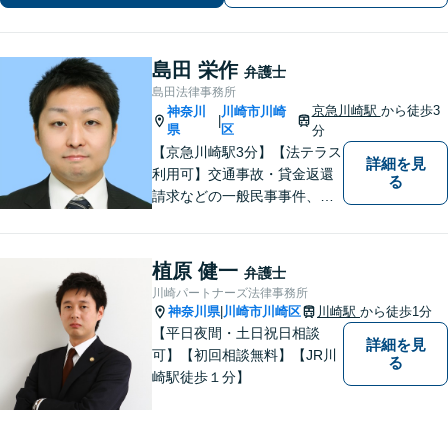
い。
島田 栄作
弁護士
島田法律事務所
京急川崎駅
から徒歩3
神奈川
川崎市川崎
|
県
区
分
【京急川崎駅3分】【法テラス
詳細を見
利用可】交通事故・貸金返還
る
請求などの一般民事事件、離
婚事件・遺産分割事件等の家
事事件、任意整理・破産・個
人再生などの債務整理事件、
植原 健一
弁護士
さらには刑事事件等幅広い分
川崎パートナーズ法律事務所
野を取り扱っております。お
神奈川県
川崎市川崎区
川崎駅
から徒歩1分
|
気軽にご相談ください【休
【平日夜間・土日祝日相談
詳細を見
日・夜間相談可】
可】【初回相談無料】【JR川
る
崎駅徒歩１分】