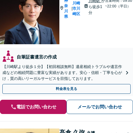
神
川崎駅
か
営業時間：09:00
川崎
奈
~22:00（平日）
ら徒歩1
市川
|
川
分
崎区
県
自筆証書遺言の作成
【川崎駅より徒歩１分】【初回相談無料】遺産相続トラブルや遺言作
成などの相続問題に豊富な実績があります。安心・信頼・丁寧を心が
け，質の高いリーガルサービスを目指しております。
料金表を見る
電話でお問い合わせ
メールでお問い合わせ
髙倉 久弥
弁護