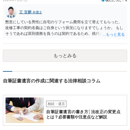
王 宣麟
弁護士
懇意にしている男性に自宅のリフォーム費用を立て替えてもらった、
改修工事の契約名義はご自身という状況になりますでしょうか。 もし
そうであれば原則債務を負うのは契約であるため、残代金を捻出して
もらうよう約束した男性に支払いをお願いするしかないように思われ
ます。 入籍した場合でも、原則契約者が単独で全ての債務を負うこと
には変わりがありません。 なかなか対応に難しい案件であり、公開の
もっとみる
場でアドバイスを行うのも限界があるように思われますので、資料等
を持参のうえ個別に弁護士に相談されることをお勧めします。
自筆証書遺言の作成に関連する法律相談コラム
相続・遺言
自筆証書遺言の書き方│法改正の変更点
とは？必要書類や注意点など解説