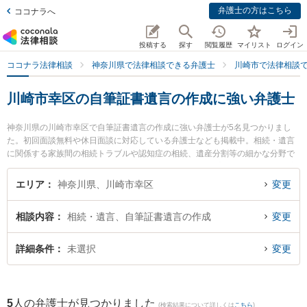
弁護士の方はこちら
ココナラへ
投稿する
探す
閲覧履歴
マイリスト
ログイン
ココナラ法律相談
神奈川県で法律相談できる弁護士
川崎市で法律相談
川崎市幸区の自筆証書遺言の作成に強い弁護士
神奈川県の川崎市幸区で自筆証書遺言の作成に強い弁護士が5名見つかりまし
た。初回面談無料や休日面談に対応している弁護士なども掲載中。相続・遺言
に関係する家族間の相続トラブルや認知症の相続、遺産分割等の細かな分野で
の絞り込み検索もでき便利です。特に東京スタートアップ法律事務所 川崎支店
の小林 望海弁護士や恵富総合法律事務所の小川 文子弁護士、佐藤恵太法律事務
エリア
神奈川県、川崎市幸区
変更
所の佐藤 恵太弁護士のプロフィール情報や弁護士費用、強みなどが注目されて
います。『川崎市幸区で土日や夜間に発生した自筆証書遺言の作成のトラブル
相談内容
相続・遺言、自筆証書遺言の作成
変更
を今すぐに弁護士に相談したい』『自筆証書遺言の作成のトラブル解決の実績
豊富な近くの弁護士を検索したい』『初回相談無料で自筆証書遺言の作成を法
律相談できる川崎市幸区内の弁護士に相談予約したい』などでお困りの相談者
詳細条件
未選択
変更
さんにおすすめです。
5
人の弁護士が見つかりました
(検索結果について詳しくは
こちら
)