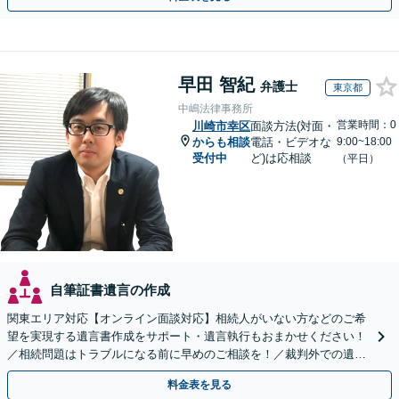
早田 智紀
弁護士
東京都
中嶋法律事務所
営業時間：0
川崎市幸区
面談方法(対面・
からも相談
電話・ビデオな
9:00~18:00
受付中
ど)は応相談
（平日）
自筆証書遺言の作成
関東エリア対応【オンライン面談対応】相続人がいない方などのご希
望を実現する遺言書作成をサポート・遺言執行もおまかせください！
／相続問題はトラブルになる前に早めのご相談を！／裁判外での遺産
分割協議の経験多数【完全個室】
料金表を見る