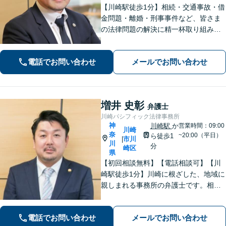
【川崎駅徒歩1分】相続・交通事故・借
金問題・離婚・刑事事件など、皆さま
の法律問題の解決に精一杯取り組みま
す。持ち前のバイタリティとフットワ
ークの軽さに自信あり。費用の負担を
電話でお問い合わせ
メールでお問い合わせ
最小限にするよう努めています。【地
元密着】クチコミ・リピーター多数。
増井 史彰
弁護士
川崎パシフィック法律事務所
神
川崎駅
か
営業時間：09:00
川崎
奈
~20:00（平日）
ら徒歩1
市川
|
川
分
崎区
県
【初回相談無料】【電話相談可】【川
崎駅徒歩1分】川崎に根ざした、地域に
親しまれる事務所の弁護士です。相
続・交通事故・借金問題など親身にな
って対応致します。クチコミ・リピー
電話でお問い合わせ
メールでお問い合わせ
ターの方多数。お気軽にご相談くださ