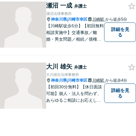
瀬沼 一成
弁護士
瀬沼法律事務所
神奈川県
川崎市幸区
川崎駅
から徒歩5分
|
【川崎駅徒歩5分】【初回無料
詳細を見
相談実施中】交通事故／離
る
婚・男女問題／相続／債権回
収など、幅広いご相談に対応
可能。「犯罪被害者支援」に
精通する弁護士。苦しい思い
大川 雄矢
をしている方を救うため、全
弁護士
力で取り組みます。
大川雄矢法律事務所
神奈川県
川崎市幸区
川崎駅
から徒歩4分
|
【初回30分無料】【休日面談
詳細を見
可能】個人・法人を問わず、
る
あらゆるご相談にお応えしま
す。持ち前の明るさと元気の
良さで、ひとつひとつの案件
に対して誠実に対応いたしま
すので、まずはご相談くださ
い。。【JR京浜東北線「川崎