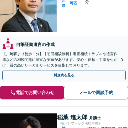
川
分
崎区
県
自筆証書遺言の作成
【川崎駅より徒歩１分】【初回相談無料】遺産相続トラブルや遺言作
成などの相続問題に豊富な実績があります。安心・信頼・丁寧を心が
け，質の高いリーガルサービスを目指しております。
料金表を見る
電話でお問い合わせ
メールで面談予約
稲葉 進太郎
弁護士
川崎パシフィック法律事務所