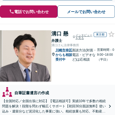
電話でお問い合わせ
メールでお問い合わせ
溝口 懸
東京都
インタビュー
を見る
弁護士
溝口けん法律事務所
営業時間：0
川崎市幸区
面談方法(対面・
からも相談
電話・ビデオな
9:00~18:00
受付中
ど)は応相談
（平日）
自筆証書遺言の作成
【全国対応／全国出張に対応】【電話相談可】実績10年で多数の相続
問題を解決！段階を問わず幅広くサポート【初回30分面談無料】使い
込み・遺留分など泥沼化した事案に強い。相続放棄も対応。不動産相