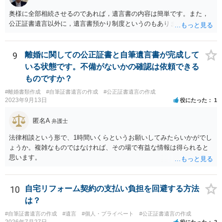
奥様に全部相続させるのであれば，遺言書の内容は簡単です。また，
公正証書遺言以外に，遺言書預かり制度というのもあります。
9
離婚に関しての公正証書と自筆遺言書が完成して
いる状態です。不備がないかの確認は依頼できる
ものですか？
#離婚書類作成
#自筆証書遺言の作成
#公正証書遺言の作成
2023年9月13日
役にたった
1
匿名A
弁護士
法律相談という形で、1時間いくらというお願いしてみたらいかがでし
ょうか。複雑なものではなければ、その場で有益な情報は得られると
思います。
10
自宅リフォーム契約の支払い負担を回避する方法
は？
#自筆証書遺言の作成
#遺言
#個人・プライベート
#公正証書遺言の作成
2026年7月27日
役にたった
2