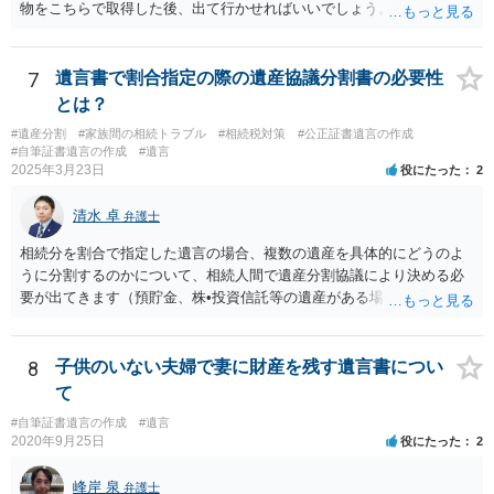
物をこちらで取得した後、出て行かせればいいでしょう。 建物の固定
資産税については、持分に応じた負担が考えられますが、時効にかか
っていない部分については請求すればいいと思います。 なお、家賃に
ついては、お父様自身が遺産分割手続をしなかったのですから、あき
7
遺言書で割合指定の際の遺産協議分割書の必要性
らめるしかないと思います。
とは？
#遺産分割
#家族間の相続トラブル
#相続税対策
#公正証書遺言の作成
#自筆証書遺言の作成
#遺言
2025年3月23日
役にたった
2
清水 卓
弁護士
相続分を割合で指定した遺言の場合、複数の遺産を具体的にどうのよ
うに分割するのかについて、相続人間で遺産分割協議により決める必
要が出てきます（預貯金、株•投資信託等の遺産がある場合に、どの遺
産についても相続分の割合で分けるのか、預貯金はある相続人に、株•
投資信託は他の相続人にというような分け方をするのか等について
は、相続人間で遺産分割協議により決める必要があります）。
8
子供のいない夫婦で妻に財産を残す遺言書につい
て
#自筆証書遺言の作成
#遺言
2020年9月25日
役にたった
2
峰岸 泉
弁護士