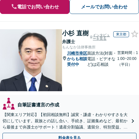
電話でお問い合わせ
メールでお問い合わせ
小杉 直樹
東京都
インタビュ
ーを見る
弁護士
もんなか法律事務所
営業時間：1
川崎市幸区
面談方法(対面・
からも相談
電話・ビデオな
1:00~20:00
受付中
ど)は応相談
（平日）
自筆証書遺言の作成
【関東エリア対応】【初回相談無料】誠実・謙虚・わかりやすさを大
切にしています。親族との話し合い、手続き、証拠集めなど、最初か
ら最後まで弁護士がサポート！遺産分割協議、遺留分、特別受益、使
い込み、相続放棄など、お任せ【弁護士歴15年以上】
料金表を見る