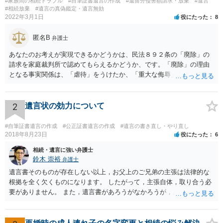
#家族間の相続トラブル
#自筆証書遺言の作成
#遺留分侵害額請求・放棄
#遺言
#相続放棄
#遺言の真偽鑑定・遺言無効
2022年3月1日
役にたった
8
匿名B
弁護士
あなたのお考えが実現できるかどうかは、民法８９２条の「廃除」の
請求を家庭裁判所で認めてもらえるかどうか、です。「廃除」の理由
となる事実関係は、「虐待」をうけたか、「重大な侮辱」を受けた
か、推定相続人たる夫に「その他著しい非行」があったか否かです。
「廃除」は遺言でも可能です（民法８９３条）。 弁護士に具体的な事
情を話して相談して、「廃除」が可能か、実際に法律相談を受けるこ
2
遺言状の効力について
とをお勧めします。
#自筆証書遺言の作成
#公正証書遺言の作成
#遺言の書き直し・やり直し
2018年8月23日
役にたった
6
相続・遺言に強い弁護士
鈴木 崇裕
弁護士
遺言書そのものが存在しない以上，お父上のご兄弟の主張は法律的な
根拠を全く欠くものになります。 したがって，主張自体，取り合う必
要がありません。 また，遺言書があろうがなかろうが，お父上のご兄
弟と面会しなければならない義務はもともとありません。 峰岸先生の
ご回答にもありますが， 代理人弁護士をたてて，その弁護士から相手
方に対して， ・相続に関する主張は法的根拠がなく，一切応じないこ