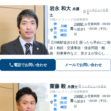
岩永 和大
弁護
インタビューを見
る
士
川崎パシフィック法律事務所
神
川崎駅
か
営業時間：09:00
川崎
奈
~20:00（平日）
ら徒歩1
市川
|
川
分
崎区
県
【川崎駅徒歩1分】困ったら早めにご相
談！相続・交通事故・借金問題・離
婚・刑事事件など、皆さまが安心して
暮らせるように問題解決に尽力しま
す。【地元密着】クチコミ・リピータ
電話でお問い合わせ
メールでお問い合わせ
ーの方も多数。「こんなことで」と思
わずにお気軽にお問い合わせ下さい。
齋藤 毅
弁護士
インタビューを見る
川崎パシフィック法律事務所
神
川崎駅
か
営業時間：09:00
川崎
奈
~20:00（平日）
ら徒歩1
市川
|
川
分
崎区
県