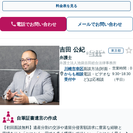
続は次世代を見据えたご提案。生前対策もお任せを
料金表を見る
電話でお問い合わせ
メールでお問い合わせ
吉田 公紀
東京都
インタビュ
ーを見る
弁護士
弁護士法人池袋吉田総合法律事務所
営業時間：0
川崎市幸区
面談方法(対面・
からも相談
電話・ビデオな
9:30~18:30
受付中
ど)は応相談
（平日）
自筆証書遺言の作成
【初回面談無料】遺産分割の交渉や遺留分侵害額請求に豊富な経験と