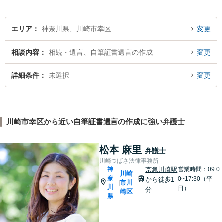
駅」⻄⼝3分】
エリア
神奈川県、川崎市幸区
変更
相談内容
相続・遺言、自筆証書遺言の作成
変更
詳細条件
未選択
変更
川崎市幸区から近い自筆証書遺言の作成に強い弁護士
松本 麻里
弁護士
川崎つばさ法律事務所
神
京急川崎駅
営業時間：09:0
川崎
奈
0~17:30（平
から徒歩1
市川
|
川
日）
分
崎区
県