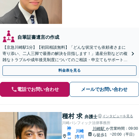
自筆証書遺言の作成
【京急川崎駅1分】【初回相談無料】「どんな状況でも依頼者さまに
寄り添い、二人三脚で最善の解決を目指します！」遺産分割などの複
雑なトラブルや成年後見制度についてのご相談・申立てもサポート。
一人で抱え込まず、まずはお話をお聞かせください
料金表を見る
電話でお問い合わせ
メールでお問い合わせ
種村 求
弁護士
インタビューを見る
川崎パシフィック法律事務所
神
川崎駅
か
営業時間：09:00
川崎
奈
~20:00（平日）
ら徒歩1
市川
|