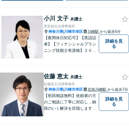
サポートします。
小川 文子
弁護士
恵富総合法律事務所
神奈川県
川崎市幸区
川崎駅
から徒歩5分
|
【夜間休日対応可】【英語話
詳細を見
者】【フィナンシャルプラン
る
ニング技能士有資格】２０年
以上の事業所勤務経験があり
ます。中小企業診断士、証券
アナリスト検定会員も保有し
佐藤 恵太
ております。
弁護士
佐藤恵太法律事務所
神奈川県
川崎市幸区
京急川崎駅
から徒歩7分
|
【初回相談無料】依頼者の方
詳細を見
のご相談に丁寧に対応し，納
る
得のいく解決を目指します。
まずはお気軽にご相談くださ
い。