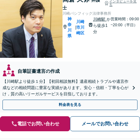
インタビューを見
る
士
川崎パシフィック法律事務所
神
川崎駅
か
営業時間：09:00
川崎
奈
~20:00（平日）
ら徒歩1
市川
|
川
分
崎区
県
自筆証書遺言の作成
【川崎駅より徒歩１分】【初回相談無料】遺産相続トラブルや遺言作
成などの相続問題に豊富な実績があります。安心・信頼・丁寧を心が
け，質の高いリーガルサービスを目指しております。
料金表を見る
電話でお問い合わせ
メールでお問い合わせ