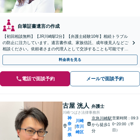
自筆証書遺言の作成
【初回相談無料】【JR川崎駅2分】【弁護士経験10年】相続トラブル
の防止に注力しています。遺言書作成、家族信託、成年後見人などご
相談ください。依頼者さまの代理人として交渉することも可能です
【土日祝対応可】
料金表を見る
電話で面談予約
メールで面談予約
古屋 洸人
弁護士
川崎つばさ法律事務所
神
京急川崎駅
営業時間：09:3
川崎
奈
0~20:00（平
から徒歩1
市川
|
川
日）
分
崎区
県