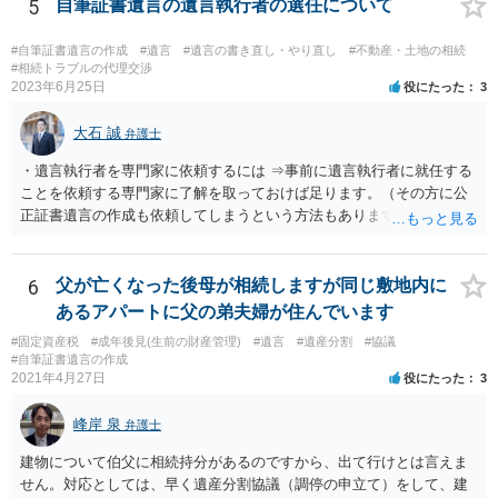
5
自筆証書遺言の遺言執行者の選任について
#自筆証書遺言の作成
#遺言
#遺言の書き直し・やり直し
#不動産・土地の相続
#相続トラブルの代理交渉
2023年6月25日
役にたった
3
大石 誠
弁護士
・遺言執行者を専門家に依頼するには ⇒事前に遺言執行者に就任する
ことを依頼する専門家に了解を取っておけば足ります。（その方に公
正証書遺言の作成も依頼してしまうという方法もあります） 事前に了
解を取るだけであれば、契約は不要ですし、契約料を払う必要もあり
ません。 遺言執行者に就任し、遺言執行が完了したときの報酬だけ、
弁護士費用としてかかります。 ・亡くなった際に、法務局に預けた自
6
父が亡くなった後母が相続しますが同じ敷地内に
筆証書遺言の存在を親族がなかったものにされる可能性 ⇒自筆の遺言
あるアパートに父の弟夫婦が住んでいます
書を法務局に保管した場合、死亡後、法務局に遺言書の有無を照会す
#固定資産税
#成年後見(生前の財産管理)
#遺言
#遺産分割
#協議
ることになりますので、「法務局に預けた自筆証書遺言の存在を親族
#自筆証書遺言の作成
がなかったもの」にすることはできません。 存在をなかったものにす
2021年4月27日
役にたった
3
るというよりも、遺言の効力を争う（遺言は無効だ）と主張する場合
がありえますが、その予防方法は、遺言者と面談してみないと判断が
峰岸 泉
弁護士
難しいです。
建物について伯父に相続持分があるのですから、出て行けとは言えま
せん。対応としては、早く遺産分割協議（調停の申立て）をして、建