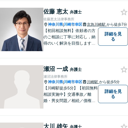
アナリスト検定会員も保有し
佐藤 恵太
ております。
弁護士
佐藤恵太法律事務所
神奈川県
川崎市幸区
京急川崎駅
から徒歩7分
|
【初回相談無料】依頼者の方
詳細を見
のご相談に丁寧に対応し，納
る
得のいく解決を目指します。
まずはお気軽にご相談くださ
い。
瀬沼 一成
弁護士
瀬沼法律事務所
神奈川県
川崎市幸区
川崎駅
から徒歩5分
|
【川崎駅徒歩5分】【初回無料
詳細を見
相談実施中】交通事故／離
る
婚・男女問題／相続／債権回
収など、幅広いご相談に対応
可能。「犯罪被害者支援」に
精通する弁護士。苦しい思い
大川 雄矢
をしている方を救うため、全
弁護士