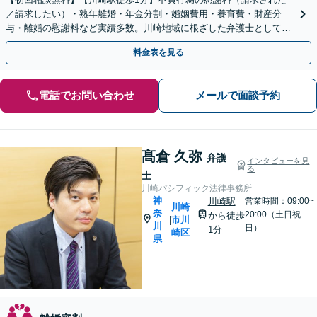
／請求したい）・熟年離婚・年金分割・婚姻費用・養育費・財産分
与・離婚の慰謝料など実績多数。川崎地域に根ざした弁護士として、
あなたの人生の再スタートを全力で後押しします。
料金表を見る
電話でお問い合わせ
メールで面談予約
髙倉 久弥
弁護
インタビューを見
る
士
川崎パシフィック法律事務所
神
川崎駅
営業時間：09:00~
川崎
奈
20:00（土日祝
から徒歩
市川
|
川
日）
1分
崎区
県