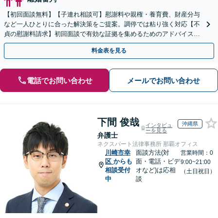
【初回面談無料】【子連れ相談可】慰謝料や親権・養育費、財産分与
など一人ひとりに合った解決策をご提案。調停では粘り強く対応【不
貞の慰謝料請求】初回面談で有効な証拠を集めるためのアドバイスを
します。お気軽にご相談ください
料金表を見る
電話でお問い合わせ
メールでお問い合わせ
下間 俊哉
沖縄県
インタビュ
ーを見る
弁護士
ネクスパート法律事務所 那覇オフィス
川崎市幸
面談方法(対
営業時間：0
区
からも
面・電話・ビデ
9:00~21:00
相談受付
オなど)は応相
（土日祝日）
中
談