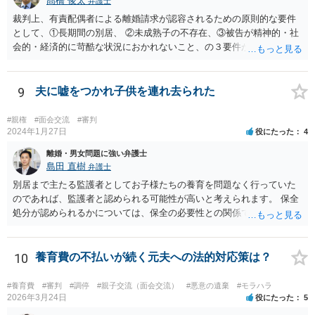
髙橋 俊太
弁護士
裁判上、有責配偶者による離婚請求が認容されるための原則的な要件
として、①長期間の別居、 ②未成熟子の不存在、③被告が精神的・社
会的・経済的に苛酷な状況におかれないこと、の３要件が必要である
とされています。 お伺いしている事情からすると、貴方が未成熟子を
監護しており（②）、仮に離婚を認容すれば、専業主婦の貴方が経済
的に過酷な状況におかれる可能性がありますので（③）、現時点で
9
夫に嘘をつかれ子供を連れ去られた
は、夫側の離婚請求は裁判では認められにくい状況であると考えられ
ます。 一方で、期間が経過して子が成人した場合（②）、別居期間は
#親権
#面会交流
#審判
すでに１０年超となり、婚姻期間の３分の１程度とはいえ相当程度の
2024年1月27日
役にたった
4
長期別居となるので（①）、③の点がクリアされれば、夫側の離婚請
離婚・男女問題に強い弁護士
求が認容される余地はあります（専門的には、③は被告側から反論し
島田 直樹
弁護士
なければならないことです）。別居期間何年であれば要件①が常に充
別居まで主たる監護者としてお子様たちの養育を問題なく行っていた
たされるといった定式はなく、事案に応じて総合的に判断されるとこ
のであれば、監護者と認められる可能性が高いと考えられます。 保全
ろです。
処分が認められるかについては、保全の必要性との関係でなんともい
えませんが、その場合、審判を早めにしてくれることが多いと思いま
す。 精神的なご負担も大きいと思いますが、担当の弁護士とよく相談
しながら手続を進めてください。
10
養育費の不払いが続く元夫への法的対応策は？
#養育費
#審判
#調停
#親子交流（面会交流）
#悪意の遺棄
#モラハラ
2026年3月24日
役にたった
5