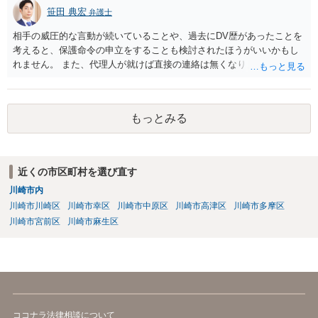
笹田 典宏
弁護士
相手の威圧的な言動が続いていることや、過去にDV歴があったことを
考えると、保護命令の申立をすることも検討されたほうがいいかもし
れません。 また、代理人が就けば直接の連絡は無くなりますので、ご
相談者の方も代理人を立てるのも一手です。 面会交流含め、元夫との
やりとりが相当ご心労になっていると見受けられますので、一度弁護
士や行政の相談窓口にご相談されることをお勧め致します。
もっとみる
近くの市区町村を選び直す
川崎市内
川崎市川崎区
川崎市幸区
川崎市中原区
川崎市高津区
川崎市多摩区
川崎市宮前区
川崎市麻生区
ココナラ法律相談について