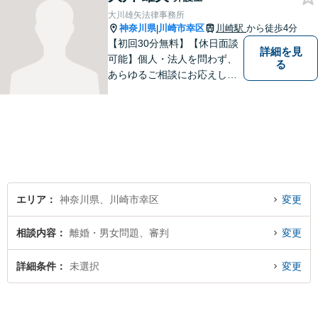
力で取り組みます。
大川雄矢法律事務所
神奈川県
川崎市幸区
川崎駅
から徒歩4分
|
【初回30分無料】【休日面談
詳細を見
可能】個人・法人を問わず、
る
あらゆるご相談にお応えしま
す。持ち前の明るさと元気の
良さで、ひとつひとつの案件
に対して誠実に対応いたしま
すので、まずはご相談くださ
い。。【JR京浜東北線「川崎
駅」⻄⼝3分】
エリア
神奈川県、川崎市幸区
変更
相談内容
離婚・男女問題、審判
変更
詳細条件
未選択
変更