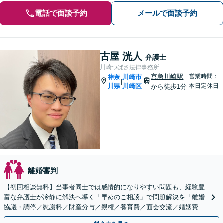
電話で面談予約
メールで面談予約
古屋 洸人
弁護士
川崎つばさ法律事務所
京急川崎駅
営業時間：
神奈
川崎市
|
川県
川崎区
本日定休日
から徒歩1分
離婚審判
【初回相談無料】当事者同士では感情的になりやすい問題も、経験豊
富な弁護士が冷静に解決へ導く「早めのご相談」で問題解決を「離婚
協議・調停／慰謝料／財産分与／親権／養育費／面会交流／婚姻費用
／年金分割など幅広く対応」【休日・夜間相談可】