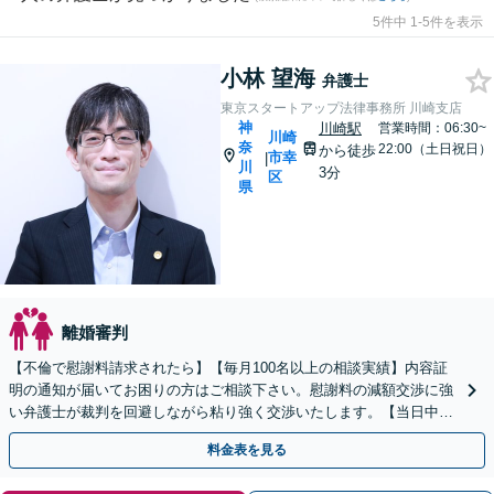
5件中 1-5件を表示
小林 望海
弁護士
東京スタートアップ法律事務所 川崎支店
神
川崎駅
営業時間：06:30~
川崎
奈
22:00（土日祝日）
から徒歩
市幸
|
川
3分
区
県
離婚審判
【不倫で慰謝料請求されたら】【毎月100名以上の相談実績】内容証
明の通知が届いてお困りの方はご相談下さい。慰謝料の減額交渉に強
い弁護士が裁判を回避しながら粘り強く交渉いたします。【当日中の
相談可(予約制)】【神奈川県全域対応】
料金表を見る