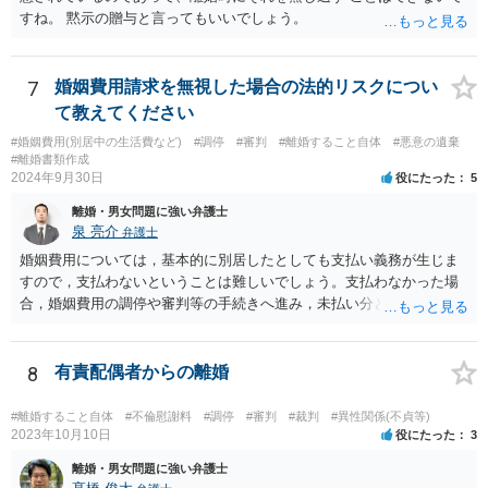
すね。 黙示の贈与と言ってもいいでしょう。
7
婚姻費用請求を無視した場合の法的リスクについ
て教えてください
#婚姻費用(別居中の生活費など)
#調停
#審判
#離婚すること自体
#悪意の遺棄
#離婚書類作成
2024年9月30日
役にたった
5
離婚・男女問題に強い弁護士
泉 亮介
弁護士
婚姻費用については，基本的に別居したとしても支払い義務が生じま
すので，支払わないということは難しいでしょう。支払わなかった場
合，婚姻費用の調停や審判等の手続きへ進み，未払い分として差押を
受けるリスクがあると言えます。
8
有責配偶者からの離婚
#離婚すること自体
#不倫慰謝料
#調停
#審判
#裁判
#異性関係(不貞等)
2023年10月10日
役にたった
3
離婚・男女問題に強い弁護士