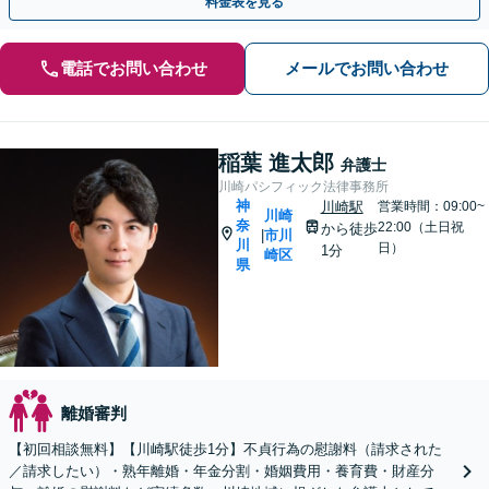
料金表を見る
電話でお問い合わせ
メールでお問い合わせ
稲葉 進太郎
弁護士
川崎パシフィック法律事務所
神
川崎駅
営業時間：09:00~
川崎
奈
22:00（土日祝
から徒歩
市川
|
川
日）
1分
崎区
県
離婚審判
【初回相談無料】【川崎駅徒歩1分】不貞行為の慰謝料（請求された
／請求したい）・熟年離婚・年金分割・婚姻費用・養育費・財産分