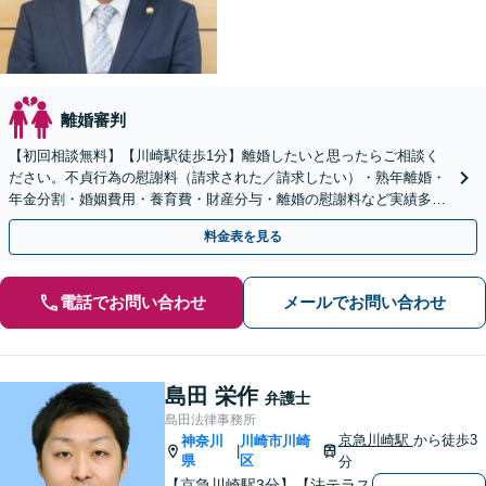
離婚審判
【初回相談無料】【川崎駅徒歩1分】離婚したいと思ったらご相談く
ださい。不貞行為の慰謝料（請求された／請求したい）・熟年離婚・
年金分割・婚姻費用・養育費・財産分与・離婚の慰謝料など実績多
数。あなたの人生の再スタートを全力で後押しします。
料金表を見る
電話でお問い合わせ
メールでお問い合わせ
島田 栄作
弁護士
島田法律事務所
京急川崎駅
から徒歩3
神奈川
川崎市川崎
|
県
区
分
【京急川崎駅3分】【法テラス