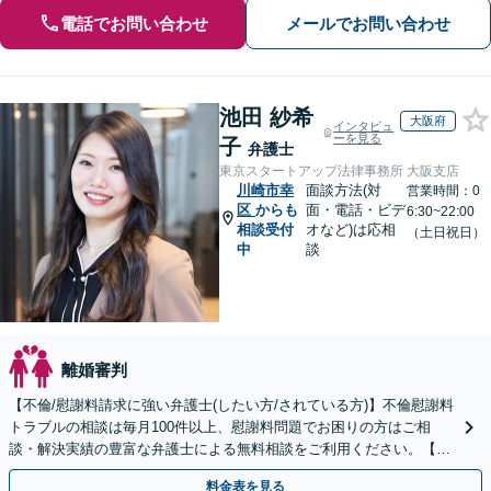
電話でお問い合わせ
メールでお問い合わせ
池田 紗希
大阪府
インタビュ
ーを見る
子
弁護士
東京スタートアップ法律事務所 大阪支店
川崎市幸
面談方法(対
営業時間：0
区
からも
面・電話・ビデ
6:30~22:00
相談受付
オなど)は応相
（土日祝日）
中
談
離婚審判
【不倫/慰謝料請求に強い弁護士(したい方/されている方)】不倫慰謝料
トラブルの相談は毎月100件以上、慰謝料問題でお困りの方はご相
談・解決実績の豊富な弁護士による無料相談をご利用ください。【不
倫相談は初回0円】【全国対応】
料金表を見る