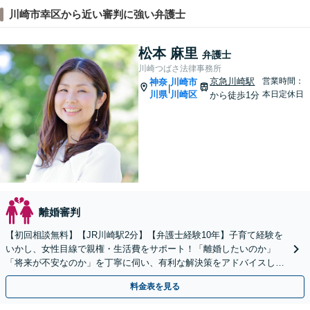
川崎市幸区から近い審判に強い弁護士
松本 麻里
弁護士
川崎つばさ法律事務所
京急川崎駅
営業時間：
神奈
川崎市
|
川県
川崎区
本日定休日
から徒歩1分
離婚審判
【初回相談無料】【JR川崎駅2分】【弁護士経験10年】子育て経験を
いかし、女性目線で親権・生活費をサポート！「離婚したいのか」
「将来が不安なのか」を丁寧に伺い、有利な解決策をアドバイスしま
す。慰謝料、財産分与、親権など幅広くご相談ください
料金表を見る