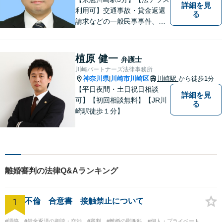
詳細を見
利用可】交通事故・貸金返還
る
請求などの一般民事事件、離
婚事件・遺産分割事件等の家
事事件、任意整理・破産・個
人再生などの債務整理事件、
植原 健一
弁護士
さらには刑事事件等幅広い分
川崎パートナーズ法律事務所
野を取り扱っております。お
神奈川県
川崎市川崎区
川崎駅
から徒歩1分
|
気軽にご相談ください【休
【平日夜間・土日祝日相談
詳細を見
日・夜間相談可】
可】【初回相談無料】【JR川
る
崎駅徒歩１分】
離婚審判の法律Q&Aランキング
1
不倫 合意書 接触禁止について
#調停
#借金返済の相談・交渉
#審判
#離婚の慰謝料
#個人・プライベート