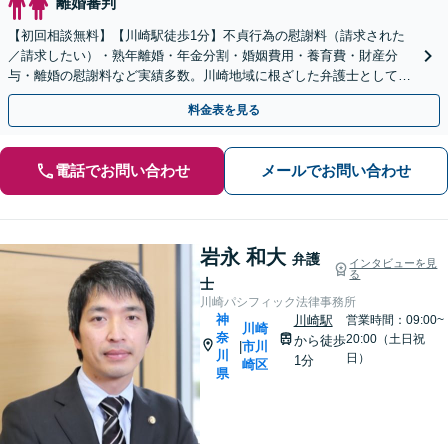
離婚審判
【初回相談無料】【川崎駅徒歩1分】不貞行為の慰謝料（請求された
／請求したい）・熟年離婚・年金分割・婚姻費用・養育費・財産分
与・離婚の慰謝料など実績多数。川崎地域に根ざした弁護士として、
あなたの人生の再スタートを全力で後押しします。
料金表を見る
電話でお問い合わせ
メールでお問い合わせ
岩永 和大
弁護
インタビューを見
る
士
川崎パシフィック法律事務所
神
川崎駅
営業時間：09:00~
川崎
奈
20:00（土日祝
から徒歩
市川
|
川
日）
1分
崎区
県