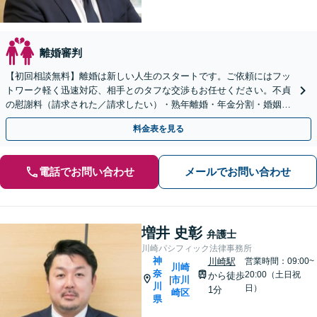
離婚審判
【初回相談無料】離婚は新しい人生のスタートです。ご依頼にはフッ
トワーク軽く迅速対応、相手とのタフな交渉もお任せください。不貞
の慰謝料（請求された／請求したい）・熟年離婚・年金分割・婚姻費
用・養育費・財産分与など実績多数。【川崎駅徒歩1分】
料金表を見る
電話でお問い合わせ
メールでお問い合わせ
増井 史彰
弁護士
川崎パシフィック法律事務所
神
川崎駅
営業時間：09:00~
川崎
奈
20:00（土日祝
から徒歩
市川
|
川
日）
1分
崎区
県