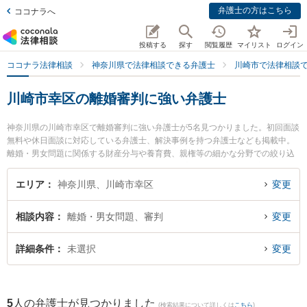
弁護士の方はこちら
ココナラへ
投稿する
探す
閲覧履歴
マイリスト
ログイン
ココナラ法律相談
神奈川県で法律相談できる弁護士
川崎市で法律相談
川崎市幸区の離婚審判に強い弁護士
神奈川県の川崎市幸区で離婚審判に強い弁護士が5名見つかりました。初回面談
無料や休日面談に対応している弁護士、解決事例を持つ弁護士なども掲載中。
離婚・男女問題に関係する財産分与や養育費、親権等の細かな分野での絞り込
み検索もでき便利です。特に東京スタートアップ法律事務所 川崎支店の小林 望
海弁護士や恵富総合法律事務所の小川 文子弁護士、佐藤恵太法律事務所の佐藤
エリア
神奈川県、川崎市幸区
変更
恵太弁護士のプロフィール情報や弁護士費用、強みなどが注目されています。
『川崎市幸区で土日や夜間に発生した離婚審判のトラブルを今すぐに弁護士に
相談内容
離婚・男女問題、審判
変更
相談したい』『離婚審判のトラブル解決の実績豊富な近くの弁護士を検索した
い』『初回相談無料で離婚審判を法律相談できる川崎市幸区内の弁護士に相談
予約したい』などでお困りの相談者さんにおすすめです。
詳細条件
未選択
変更
5
人の弁護士が見つかりました
(検索結果について詳しくは
こちら
)