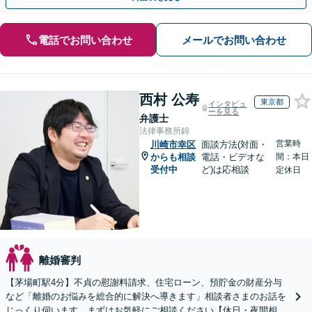
電話でお問い合わせ
メールでお問い合わせ
西村 公寿
東京都
インタビュ
ーを見る
弁護士
法律事務所錦
営業時
川崎市幸区
面談方法(対面・
からも相談
電話・ビデオな
間：本日
受付中
ど)は応相談
定休日
離婚審判
【茅場町駅4分】不貞の慰謝料請求、住宅ローン、預貯金の財産分与
など「離婚のお悩みを総合的に解決へ導きます」相談者さまのお話を
じっくり伺います。まずはお気軽にご相談ください【休日・夜間相談