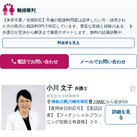
離婚審判
【来所不要／全国対応】不倫の慰謝料問題は請求したい方・請求され
た方の双方に相談料0円で対応しています。豊富な実績と経験のある
弁護士が交渉から解決まで徹底サポートします。無料の証拠診断や着
手金の返還保証もありますので安心してご相談ください。
料金表を見る
電話でお問い合わせ
メールでお問い合わせ
小川 文子
弁護士
恵富総合法律事務所
神奈川県
川崎市幸区
川崎駅
から徒歩5分
|
【夜間休日対応可】【英語話
詳細を見
者】【フィナンシャルプラン
る
ニング技能士有資格】２０年
以上の事業所勤務経験があり
ます。中小企業診断士、証券