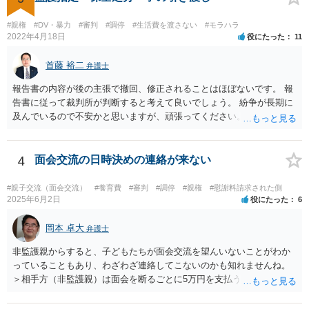
慰謝料の額含め、一度弁護士にご相談されると良いと思います。
#親権
#DV・暴力
#審判
#調停
#生活費を渡さない
#モラハラ
2022年4月18日
役にたった
11
首藤 裕二
弁護士
報告書の内容が後の主張で撤回、修正されることはほぼないです。 報
告書に従って裁判所が判断すると考えて良いでしょう。 紛争が長期に
及んでいるので不安かと思いますが、頑張ってください。
4
面会交流の日時決めの連絡が来ない
#親子交流（面会交流）
#養育費
#審判
#調停
#親権
#慰謝料請求された側
2025年6月2日
役にたった
6
岡本 卓大
弁護士
非監護親からすると、子どもたちが面会交流を望んいないことがわか
っていることもあり、わざわざ連絡してこないのかも知れませんね。
＞相手方（非監護親）は面会を断るごとに5万円を支払うことを取決め
るよう要求してきたり、調停中もかなり揉めました。 というのも、本
当に何が何でも面会交流したい（子どもたちと会いたい）と言うより