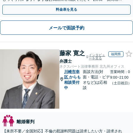
可】
料金表を見る
メールで面談予約
藤家 寛之
福岡県
インタビュ
ーを見る
弁護士
ネクスパート法律事務所 北九州オフィス
川崎市幸
面談方法(対
営業時間：0
区
からも
面・電話・ビデ
9:00~21:00
相談受付
オなど)は応相
（土日祝日）
中
談
離婚審判
【来所不要／全国対応】不倫の慰謝料問題は請求したい方・請求され