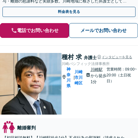
与・離婚の慰謝料など実績多数。川崎地域に根ざした弁護士として、
あなたの人生の再スタートを全力で後押しします。
料金表を見る
電話でお問い合わせ
メールでお問い合わせ
種村 求
弁護士
インタビューを見る
川崎パシフィック法律事務所
神
川崎駅
営業時間：09:00~
川崎
奈
20:00（土日祝
から徒歩
市川
|
川
日）
1分
崎区
県
離婚審判
【初回相談無料】【川崎駅徒歩1分】不貞行為の慰謝料（請求された