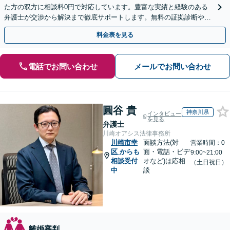
た方の双方に相談料0円で対応しています。豊富な実績と経験のある
弁護士が交渉から解決まで徹底サポートします。無料の証拠診断や着
手金の返還保証もありますので安心してご相談ください。
料金表を見る
電話でお問い合わせ
メールでお問い合わせ
圓谷 貴
神奈川県
インタビュー
を見る
弁護士
川崎オアシス法律事務所
川崎市幸
面談方法(対
営業時間：0
区
からも
面・電話・ビデ
9:00~21:00
相談受付
オなど)は応相
（土日祝日）
中
談
離婚審判