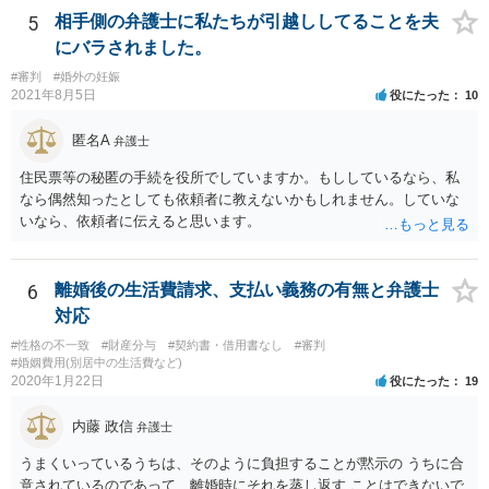
は、あなたに対する嫌がらせだった可能性もあるように思います（そ
5
相手側の弁護士に私たちが引越ししてることを夫
ういう男はDV・虐待系の男には珍しくありません。）。 面会交流とは
にバラされました。
親の権利ではなく、『子どものため』のものです。 子どもたちの年齢
#審判
#婚外の妊娠
（自分の気持ちを言える年齢）を考えても、無理に面会交流をする必
2021年8月5日
役にたった
10
要もありません。 相手から面会交流を行うことについての申し出があ
ったときに対応すれば十分だと思います。 仮に相手から、面会交流さ
匿名A
弁護士
せなかった（連絡をしてこなかった）と慰謝料請求してきたとして
も、そのような請求は、まず認められません。 ご心配であれば、審判
住民票等の秘匿の手続を役所でしていますか。もししているなら、私
書を持参して、お近くの弁護士に法律相談してみてください。
なら偶然知ったとしても依頼者に教えないかもしれません。していな
いなら、依頼者に伝えると思います。
6
離婚後の生活費請求、支払い義務の有無と弁護士
対応
#性格の不一致
#財産分与
#契約書・借用書なし
#審判
#婚姻費用(別居中の生活費など)
2020年1月22日
役にたった
19
内藤 政信
弁護士
うまくいっているうちは、そのように負担することが黙示の うちに合
意されているのであって、離婚時にそれを蒸し返す ことはできないで