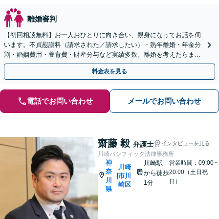
離婚審判
【初回相談無料】お一人おひとりに向き合い、親身になってお話を伺
います。不貞慰謝料（請求された／請求したい）・熟年離婚・年金分
割・婚姻費用・養育費・財産分与など実績多数。離婚を考えたらまず
は弁護士にご相談ください。【川崎駅徒歩1分】
料金表を見る
電話でお問い合わせ
メールでお問い合わせ
齋藤 毅
弁護士
インタビューを見る
川崎パシフィック法律事務所
神
川崎駅
営業時間：09:00~
川崎
奈
20:00（土日祝
から徒歩
市川
|
川
日）
1分
崎区
県