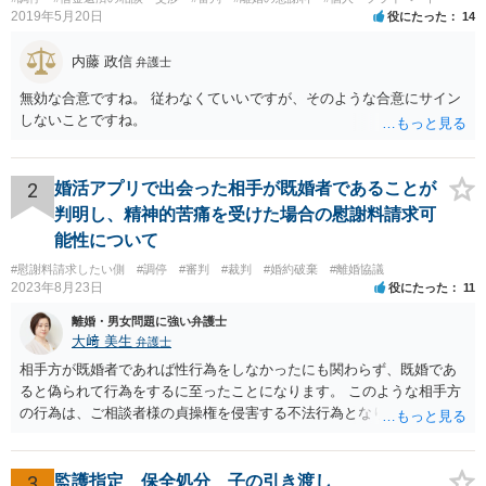
2019年5月20日
役にたった
14
内藤 政信
弁護士
無効な合意ですね。 従わなくていいですが、そのような合意にサイン
しないことですね。
2
婚活アプリで出会った相手が既婚者であることが
判明し、精神的苦痛を受けた場合の慰謝料請求可
能性について
#慰謝料請求したい側
#調停
#審判
#裁判
#婚約破棄
#離婚協議
2023年8月23日
役にたった
11
離婚・男女問題に強い弁護士
大﨑 美生
弁護士
相手方が既婚者であれば性行為をしなかったにも関わらず、既婚であ
ると偽られて行為をするに至ったことになります。 このような相手方
の行為は、ご相談者様の貞操権を侵害する不法行為となりますので、
相手方に慰謝料請求が可能です。 （ご相談内容からは明らかではあり
ませんが、上記は性行為があったことを前提としています） 弁護士に
依頼されると、相手方の住民票を取得することができます。 請求する
3
監護指定 保全処分 子の引き渡し