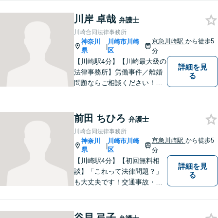
よう心掛けております。交通
事故／相続／離婚／労働／債
川岸 卓哉
弁護士
務整理／刑事事件／企業法務
川崎合同法律事務所
など、幅広く対応。【当日／
京急川崎駅
から徒歩5
神奈川
川崎市川崎
|
夜間／休日対応可能】お気軽
県
区
分
にご相談下さい。
【川崎駅4分】【川崎最大級の
詳細を見
法律事務所】労働事件／離婚
る
問題ならご相談ください！労
災認定や、交通事故の後遺症
認定、医療過誤事件では、医
師などとの研究会を行い、協
前田 ちひろ
弁護士
力医と連携した高いレベルで
川崎合同法律事務所
の解決を目指します。【初回
京急川崎駅
から徒歩5
神奈川
川崎市川崎
|
面談無料】
県
区
分
【川崎駅4分】【初回無料相
詳細を見
談】「これって法律問題？」
る
も大丈夫です！交通事故・債
務整理・離婚等、お困りごと
はなんでもご相談ください！
皆様が小さな違和感一つをも
谷貝 弓子