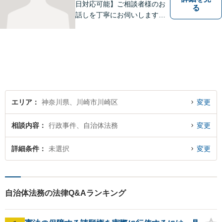
日対応可能】ご相談者様のお
る
話しを丁寧にお伺いします。
離婚問題／相続問題／交通事
故／借金問題／インターネッ
ト問題など、幅広い法律トラ
ブルに対応可能。【明確な料
金体系】法律トラブルでお悩
みの方は、お気軽にご相談く
ださい。
エリア
神奈川県、川崎市川崎区
変更
相談内容
行政事件、自治体法務
変更
詳細条件
未選択
変更
自治体法務の法律Q&Aランキング