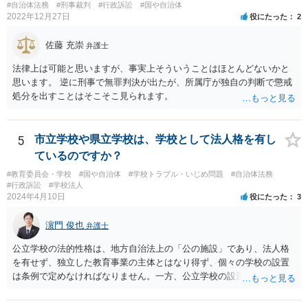
#自治体法務
#刑事裁判
#行政訴訟
#国や自治体
2022年12月27日
役にたった
2
佐藤 充崇
弁護士
法律上は可能と思いますが、事実上そういうことはほとんどないかと
思います。 逆に刑事で無罪判決が出たが、所属庁が独自の判断で懲戒
処分を出すことはそこそこ見られます。
5
市立学校や県立学校は、学校として法人格を有し
ているのですか？
#教育委員会・学校
#国や自治体
#学校トラブル・いじめ問題
#自治体法務
#行政訴訟
#学校法人
2024年4月10日
役にたった
3
濵門 俊也
弁護士
公立学校の法的性格は、地方自治法上の「公の施設」であり、法人格
を有せず、独立した教育事業の主体とはなり得ず、個々の学校の設置
は条例で定めなければなりません。一方、公立学校の設置者である地
方公共団体は地方自治法上「法人とする。」と規定され、法律上の権
利義務の主体となる法人格を有し、教育事業の主体となっています。