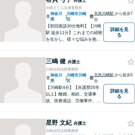
弁護士
覚えることなく、心からの笑
川崎さくら法律事務所
顔とともに生活できる社会を
京急川崎駅
から徒歩7
神奈川
川崎市川崎
|
つくれるよう尽力いたしま
県
区
分
す。
【初回面談30分無料】【川崎
詳細を見
駅 徒歩11分】これまでの経験
る
を生かし、様々な悩みを抱え
ておられる依頼者の方々の気
持ちに寄り添い、依頼者の
方々が笑顔を取り戻せるよ
三嶋 健
弁護士
う、精一杯お手伝いさせてい
川崎合同法律事務所
ただきます。
京急川崎駅
から徒歩5
神奈川
川崎市川崎
|
県
区
分
【川崎駅4分】【弁護歴25年
詳細を見
以上】離婚、相続、交通事
る
故、医療過誤、労働事件、会
社事件など、幅広い分野で実
績あり！日々勉強を怠らず、
皆様を守れるよう尽力してい
星野 文紀
弁護士
ます。人権を守りながら社会
川崎合同法律事務所
の役に立つことがやりがいで