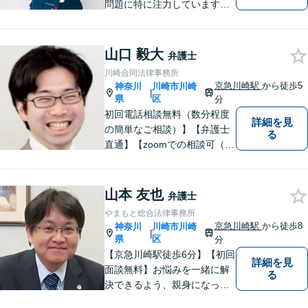
問題に特に注力しています。
お困りの際、お気軽にご相談
ください。
山口 毅大
弁護士
川崎合同法律事務所
京急川崎駅
から徒歩5
神奈川
川崎市川崎
|
県
区
分
初回電話相談無料（数分程度
詳細を見
の簡単なご相談）】【弁護士
る
直通】【zoomでの相談可（有
料）】【夜間，休日，年末年
始相談可】市民に寄り添った
「街医者」のような弁護士
山本 友也
弁護士
やまもと総合法律事務所
京急川崎駅
から徒歩8
神奈川
川崎市川崎
|
県
区
分
【京急川崎駅徒歩6分】【初回
詳細を見
面談無料】お悩みを一緒に解
る
決できるよう、親身になっ
て、丁寧にご対応させて頂く