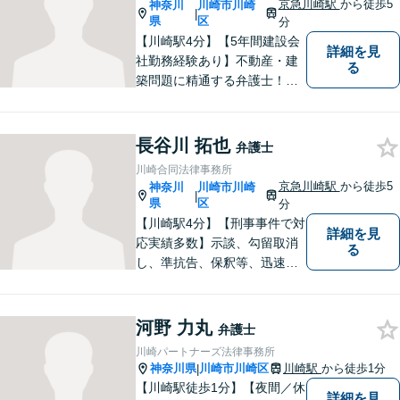
京急川崎駅
から徒歩5
神奈川
川崎市川崎
|
す。【後払いOK】
県
区
分
【川崎駅4分】【5年間建設会
詳細を見
社勤務経験あり】不動産・建
る
築問題に精通する弁護士！依
頼者様の権利を守るために全
力を尽くします。これまで培
ってきた知見と交渉力で、納
長谷川 拓也
弁護士
得の解決を目指します！【弁
川崎合同法律事務所
護歴10年以上】
京急川崎駅
から徒歩5
神奈川
川崎市川崎
|
県
区
分
【川崎駅4分】【刑事事件で対
詳細を見
応実績多数】示談、勾留取消
る
し、準抗告、保釈等、迅速な
社会復帰ができるよう、誠心
誠意努めます。否認事件や迅
速な対応が求められる場合に
河野 力丸
弁護士
は、複数名の弁護士で対応い
川崎パートナーズ法律事務所
たします。まずはお気軽にご
神奈川県
川崎市川崎区
川崎駅
から徒歩1分
|
相談を！
【川崎駅徒歩1分】【夜間／休
詳細を見