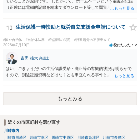
ていることが原則です。 したがって、ホームページという電磁的記録
（正確には電磁的記録を端末でダウンロード等して閲覧用のソフトで
表示している画面）は文書ではありません。刑法１６１条の２に該当
するか否かとなります。 また、自動計算シートが「権利、義務又は事
実証明に関する電磁的記録」に該当するか否かは、具体的な裁判とな
10
生活保護一時扶助と就労自立支援金申請について
ったときに裁判所がどのように判断するかは予測できません。 私見で
すが、一般論としては、ホームページ上の自動計算シートはあくまで
#国や自治体
#自治体法務
#許認可の問題
#行政処分の不服申立て
参考の情報であり、何か手続きをするさいに具体的に算定することに
2026年7月10日
役にたった
2
なると思われますので、「権利、義務又は事実証明に関する電磁的記
録」に該当しないと考えられます。 なお、刑法１６１条の２は「人の
吉田 雄大
弁護士
事務処理を誤らせる目的で、」という要件がかかっているため、当該
はい、ごきょうだいの生活保護受給・廃止等の客観的状況は明らかで
目的を欠く場合は刑法１６１条の２に該当しません。
すので、別途証拠資料などはなくとも申立られる事件と思います。
もっとみる
近くの市区町村を選び直す
川崎市内
川崎市川崎区
川崎市幸区
川崎市中原区
川崎市高津区
川崎市多摩区