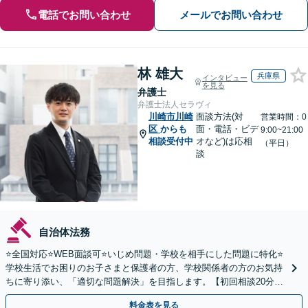
電話でお問い合わせ
メールでお問い合わせ
林 雄大
兵庫県
インタビュー
を見る
弁護士
弁護士法人セラヴィ
川崎市川崎
面談方法(対
営業時間：0
区
からも
面・電話・ビデ
9:00~21:00
相談受付中
オなど)は応相
（平日）
談
自治体法務
⭐️全国対応⭐️WEB面談可⭐️いじめ問題・学校を相手にした問題に特化⭐️
学校生活でお困りのお子さまと保護者の方、学校関係者の方のお気持
ちに寄り添い、「適切な問題解決」を目指します。【初回相談20分無
料】
料金表を見る