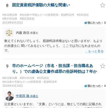
8
固定資産税評価額の大幅な間違い
#自治体法務
#自治体や学校などへの損害賠償・慰謝料請求
#住民訴訟
#国や自治体
#固定資産税
2019年6月20日
役にたった
3
内藤 政信
弁護士
教えてくれないでしょう。 慰謝料請求権はないと思いますが、もより
の弁護士に 聞いてみるといいでしょう。 ここでは力になれませんの
で。
9
市のホームページ（市名・担当課・担当職名あ
り。）での虚偽公文書作成罪の告訴時効は７年か
#自治体法務
#国や自治体
#住民訴訟
#自治体や学校などへの損害賠償・慰謝料請求
2018年9月19日
役にたった
3
中尾田 隆
弁護士
公文書といいますか、「文書」というには、物としての紙に記載され