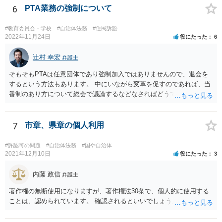
ちなみに、公立学校は教育行政組織上の取扱いとしては「教育機関」
6
PTA業務の強制について
であり、校舎・校地等は地方自治法上「行政財産」とされています。
#教育委員会・学校
#自治体法務
#住民訴訟
2022年11月24日
役にたった
6
辻村 幸宏
弁護士
そもそもPTAは任意団体であり強制加入ではありませんので、退会を
するという方法もあります。 中にいながら変革を促すのであれば、当
番制のあり方について総会で議論するなどなさればどうでしょうか。
7
市章、県章の個人利用
#許認可の問題
#自治体法務
#国や自治体
2021年12月10日
役にたった
3
内藤 政信
弁護士
著作権の無断使用になりますが、著作権法30条で、個人的に使用する
ことは、認められています。 確認されるといいでしょう。