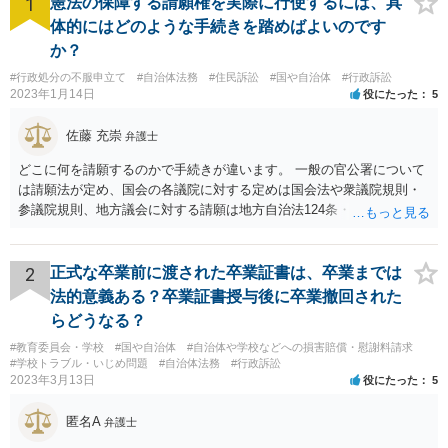
1
憲法の保障する請願権を実際に行使するには、具
体的にはどのような手続きを踏めばよいのです
か？
#行政処分の不服申立て
#自治体法務
#住民訴訟
#国や自治体
#行政訴訟
2023年1月14日
役にたった
5
佐藤 充崇
弁護士
どこに何を請願するのかで手続きが違います。 一般の官公署について
は請願法が定め、国会の各議院に対する定めは国会法や衆議院規則・
参議院規則、地方議会に対する請願は地方自治法124条・125条が定め
ています。 請願を行おうとする官公署にまず問いあわせるのが比較的
スムースかと思います。
2
正式な卒業前に渡された卒業証書は、卒業までは
法的意義ある？卒業証書授与後に卒業撤回された
らどうなる？
#教育委員会・学校
#国や自治体
#自治体や学校などへの損害賠償・慰謝料請求
#学校トラブル・いじめ問題
#自治体法務
#行政訴訟
2023年3月13日
役にたった
5
匿名A
弁護士