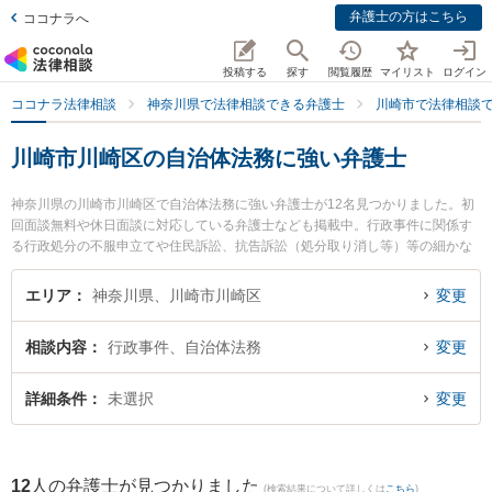
弁護士の方はこちら
ココナラへ
投稿する
探す
閲覧履歴
マイリスト
ログイン
ココナラ法律相談
神奈川県で法律相談できる弁護士
川崎市で法律相談
川崎市川崎区の自治体法務に強い弁護士
神奈川県の川崎市川崎区で自治体法務に強い弁護士が12名見つかりました。初
回面談無料や休日面談に対応している弁護士なども掲載中。行政事件に関係す
る行政処分の不服申立てや住民訴訟、抗告訴訟（処分取り消し等）等の細かな
分野での絞り込み検索もでき便利です。特に川崎オアシス法律事務所の津田 卓
椰弁護士や川崎オアシス法律事務所の山口 勇真弁護士、川崎合同法律事務所の
エリア
神奈川県、川崎市川崎区
変更
畑 福生弁護士のプロフィール情報や弁護士費用、強みなどが注目されていま
す。『川崎市川崎区で土日や夜間に発生した自治体法務のトラブルを今すぐに
相談内容
行政事件、自治体法務
変更
弁護士に相談したい』『自治体法務のトラブル解決の実績豊富な近くの弁護士
を検索したい』『初回相談無料で自治体法務を法律相談できる川崎市川崎区内
の弁護士に相談予約したい』などでお困りの相談者さんにおすすめです。
詳細条件
未選択
変更
12
人の弁護士が見つかりました
(検索結果について詳しくは
こちら
)