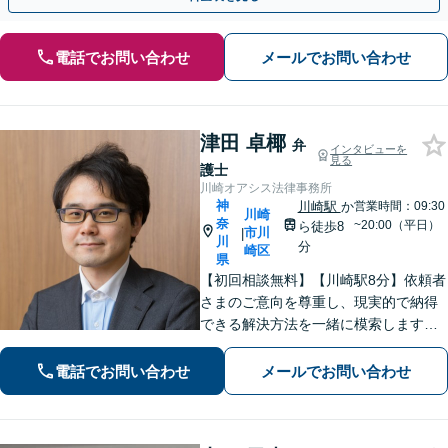
電話でお問い合わせ
メールでお問い合わせ
津田 卓椰
弁
インタビューを
見る
護士
川崎オアシス法律事務所
神
川崎駅
か
営業時間：09:30
川崎
奈
~20:00（平日）
ら徒歩8
市川
|
川
分
崎区
県
【初回相談無料】【川崎駅8分】依頼者
さまのご意向を尊重し、現実的で納得
できる解決方法を一緒に模索します
【離婚問題】調停・訴訟対応に豊富な
実績あり。人生の再出発を全力で応援
電話でお問い合わせ
メールでお問い合わせ
いたします【借金問題】状況を整理
し、最適な解決方法を提案します【休
日面談可】