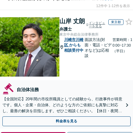
12件中 1-12件を表示
山岸 丈朗
東京都
インタビュ
ーを見る
弁護士
東京中央総合法律事務所
川崎市川崎
面談方法(対
営業時間：1
区
からも
面・電話・ビデ
0:00~17:30
相談受付中
オなど)は応相
（平日）
談
自治体法務
【全国対応】20年間の市役所職員としての経験から、行政事件が得意
です。個人・企業・自治体、どのような方のご依頼にも真摯に対応
し、最善の解決を目指します。ぜひご相談ください。【休日・夜間相
談可】【ビデオ面談可】【銀座駅1分】
料金表を見る