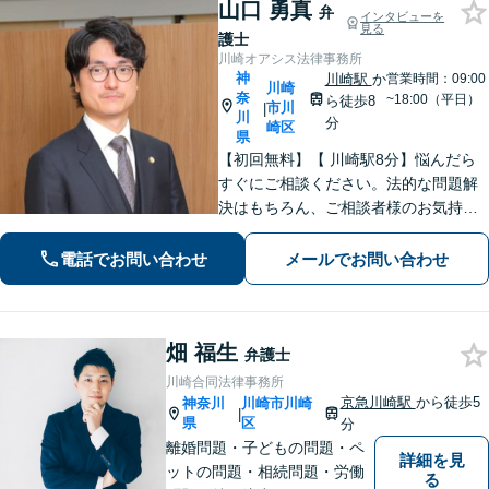
山口 勇真
弁
インタビューを
見る
護士
川崎オアシス法律事務所
神
川崎駅
か
営業時間：09:00
川崎
奈
~18:00（平日）
ら徒歩8
市川
|
川
分
崎区
県
【初回無料】【 川崎駅8分】悩んだら
すぐにご相談ください。法的な問題解
決はもちろん、ご相談者様のお気持ち
まで徹底サポートします。不安を和ら
げる「レスポンスの速さ」と「二人三
電話でお問い合わせ
メールでお問い合わせ
脚」の姿勢で解決まで伴走いたします
ので安心してお任せください。【WEB
面談】
畑 福生
弁護士
川崎合同法律事務所
京急川崎駅
から徒歩5
神奈川
川崎市川崎
|
県
区
分
離婚問題・子どもの問題・ペ
詳細を見
ットの問題・相続問題・労働
る