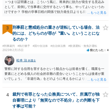
＞つまり証明書とは、こういう風に、将来的に効力が発生する見込み
として、前倒しで当事者に交付するという事も、やってよいというわ
けですか？ 学校の学事日程の関係で効力発生日よりも前に交付したか
らとしても、効力発生日が記載されている証明書の効力に影響はない
でしょう。 両者をそろえるに越したことはないですが、卒業式の日程
自体は各学校によって慣例として定められることが多いですし、学籍
3
刑事罰と懲戒処分の重さが逆転している場合、法
離脱日も、学校によって異なるようですから、そのこと自体に特に問
的には、どちらのが罪が〝重い〟ということにな
題はないでしょう。 ＞万一、効力発生日より前に、その効力が無効と
るのか？
なる出来事が起こったとしたら、その証明書は効力を発生する事な
#刑事裁判
#執行猶予
#国や自治体
#自治体法務
#飲酒運転・無免許運転
く、証明書としては無効化されるということですね？ そう考えるのが
2023年2月15日
役にたった
4
自然でしょう。 ただし、卒業証書自体は、通常記載されている内容
が、全課程を修了したという事実について記載されており、卒業式時
松本 治
弁護士
点では、そのこと自体は過去の事実として間違いないので、卒業証書
自体の無効かどうかという法的な効力を議論するものではないでしょ
警察に対する信用を害するかという観点からは前者が重く、職業を一
う。 問題は、証書そのものではなく、在学中に何らかの問題を起こし
要素にとどめる個人の社会的非難の度合いということからは後者が重
て学籍を剥奪されたかどうか、ということなので、厳密に言えば卒業
いでしょう。「非違行為」をどのように考えるかによります。
証書自体の議論とは直接関係しないと思います。
4
裁判で有罪となった公務員について、所属庁が独
自審理により「無実なので不処分」との判断を下
す事は可能？