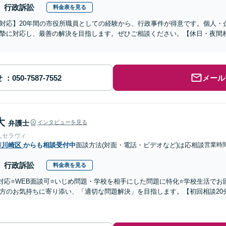
行政訴訟
料金表を見る
対応】20年間の市役所職員としての経験から、行政事件が得意です。個人・
摯に対応し、最善の解決を目指します。ぜひご相談ください。【休日・夜間
せ
メール
大
弁護士
インタビューを見る
人セラヴィ
市川崎区
からも相談受付中
面談方法(対面・電話・ビデオなど)は応相談
営業時間
行政訴訟
料金表を見る
国対応⭐️WEB面談可⭐️いじめ問題・学校を相手にした問題に特化⭐️学校生活
方のお気持ちに寄り添い、「適切な問題解決」を目指します。【初回相談20