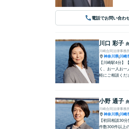
電話でお問い合わ
川口 彩子
川崎合同法律事務
神奈川県
川崎
|
【川崎駅4分】
く、お一人お一
軽にご相談くだ
小野 通子
川崎合同法律事務
神奈川県
川崎
|
【初回相談30
件数300件以