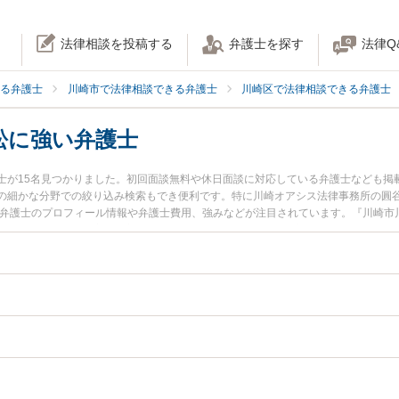
法律相談を投稿する
弁護士を探す
法律Q
る弁護士
川崎市で法律相談できる弁護士
川崎区で法律相談できる弁護士
訟に強い弁護士
士が15名見つかりました。初回面談無料や休日面談に対応している弁護士なども掲
の細かな分野での絞り込み検索もでき便利です。特に川崎オアシス法律事務所の圓谷
真弁護士のプロフィール情報や弁護士費用、強みなどが注目されています。『川崎市
訟のトラブル解決の実績豊富な近くの弁護士を検索したい』『初回相談無料で行政
おすすめです。