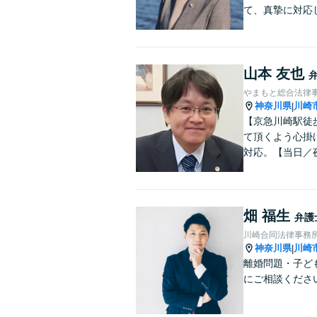
て、真摯に対応
山本 友也
やまもと総合法律
神奈川県
川崎
|
【京急川崎駅徒
て頂くよう心掛
対応。【当日／
畑 福生
弁護
川崎合同法律事務
神奈川県
川崎
|
離婚問題・子ど
にご相談くださ