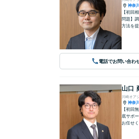
神奈
【初回相
問題】調
方法を提
電話でお問い合わ
山口 
川崎オア
神奈
【初回無
底サポー
お任せく