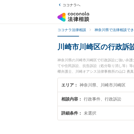
ココナラへ
ココナラ法律相談
神奈川県で法律相談でき
川崎市川崎区の行政訴
神奈川県の川崎市川崎区で行政訴訟に強い弁護
てや住民訴訟、抗告訴訟（処分取り消し等）等
椰弁護士、川崎オアシス法律事務所の山口 勇
ブルを今すぐに弁護士に相談したい』『行政訴
相談予約したい』などでお困りの相談者さんに
エリア
神奈川県、川崎市川崎区
相談内容
行政事件、行政訴訟
詳細条件
未選択