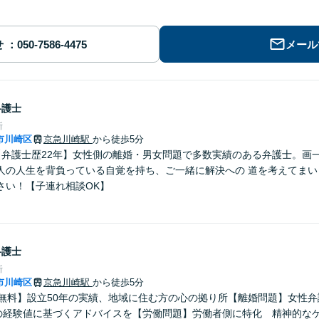
せ
メール
弁護士
所
市川崎区
京急川崎駅
から徒歩5分
【弁護士歴22年】女性側の離婚・男女問題で多数実績のある弁護士。画
人の人生を背負っている自覚を持ち、ご一緒に解決への 道を考えてまい
さい！【子連れ相談OK】
弁護士
所
市川崎区
京急川崎駅
から徒歩5分
分無料】設立50年の実績、地域に住む方の心の拠り所【離婚問題】女性弁
上の経験値に基づくアドバイスを【労働問題】労働者側に特化 精神的な