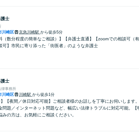
弁護士
所
市川崎区
京急川崎駅
から徒歩5分
料（数分程度の簡単なご相談）】【弁護士直通】【zoomでの相談可（
談可】市民に寄り添った「街医者」のような弁護士
弁護士
法律事務所
市川崎区
川崎駅
から徒歩1分
分】【夜間／休日対応可能】ご相談者様のお話しを丁寧にお伺いします
金問題／インターネット問題など、幅広い法律トラブルに対応可能。【
悩みの方は、お気軽にご相談ください。