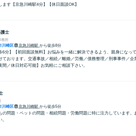
します【京急川崎駅4分】【休日面談OK】
弁護士
事務所
市川崎区
京急川崎駅
から徒歩8分
歩6分】【初回面談無料】お悩みを一緒に解決できるよう、親身になっ
けております。交通事故／相続／離婚／労働／債務整理／刑事事件／企
夜間／休日対応可能】お気軽にご相談下さい。
士
所
市川崎区
京急川崎駅
から徒歩5分
もの問題・ペットの問題・相続問題・労働問題に特に注力しています。
い。