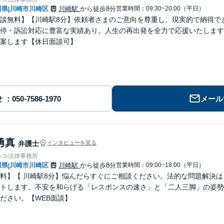
川県
川崎市川崎区
川崎駅
から徒歩8分
営業時間：09:30~20:00（平日）
|
談無料】【川崎駅8分】依頼者さまのご意向を尊重し、現実的で納得で
停・訴訟対応に豊富な実績あり。人生の再出発を全力で応援いたします
案します【休日面談可】
せ
メール
勇真
弁護士
インタビューを見る
シス法律事務所
川県
川崎市川崎区
川崎駅
から徒歩8分
営業時間：09:00~18:00（平日）
|
料】【 川崎駅8分】悩んだらすぐにご相談ください。法的な問題解決
トします。不安を和らげる「レスポンスの速さ」と「二人三脚」の姿勢
ださい。【WEB面談】