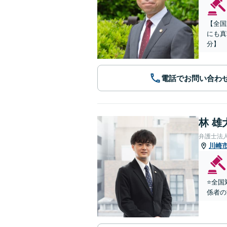
【全国
にも真
分】
電話でお問い合わ
林 雄
弁護士法
川崎
⭐️全
係者の