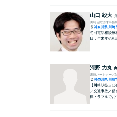
山口 毅大
川崎合同法律事務
神奈川県
川崎
|
初回電話相談無
日，年末年始相
河野 力丸
川崎パートナーズ
神奈川県
川崎
|
【川崎駅徒歩1
／交通事故／借
律トラブルでお