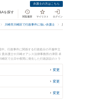
弁護士の方はこちら
&Aを探す
閲覧履歴
マイリスト
ログイン
川崎市川崎区で行政事件に強い弁護士
川崎市川崎区で行政訴訟に強い弁護
載中。行政事件に関係する行政処分の不服申立
 貴弁護士や川崎オアシス法律事務所の津田 卓
川崎区で土日や夜間に発生した行政訴訟のトラ
訴訟を法律相談できる川崎市川崎区内の弁護士に
変更
変更
変更