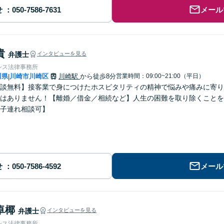
せ
メール
貴
弁護士
インタビューを見る
シス法律事務所
川県
川崎市川崎区
川崎駅
から徒歩8分
営業時間：09:00~21:00（平日）
|
談無料】接客業で身につけたホスピタリティの精神で悩みや痛みに寄り
はありません！【離婚／借金／相続など】人生の困難を取り除くことを
子連れ相談可】
せ
メール
卓椰
弁護士
インタビューを見る
シス法律事務所