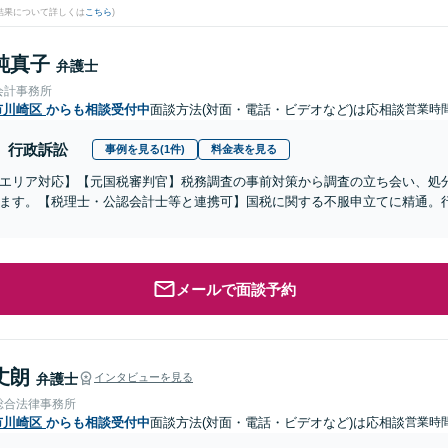
結果について詳しくは
こちら
)
純真子
弁護士
会計事務所
市川崎区
からも相談受付中
面談方法(対面・電話・ビデオなど)は応相談
営業時間
行政訴訟
事例を見る(1件)
料金表を見る
エリア対応】【元国税審判官】税務調査の事前対策から調査の立ち会い、処
ます。【税理士・公認会計士等と連携可】国税に関する不服申立てに精通。
メールで面談予約
丈朗
弁護士
インタビューを見る
総合法律事務所
市川崎区
からも相談受付中
面談方法(対面・電話・ビデオなど)は応相談
営業時間