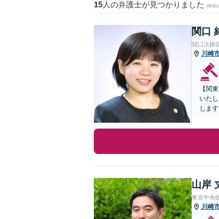
15
人の弁護士が見つかりました
(検索
関口 
関口法律
川崎
【関東
いたし
します
山岸 
東京中央
川崎