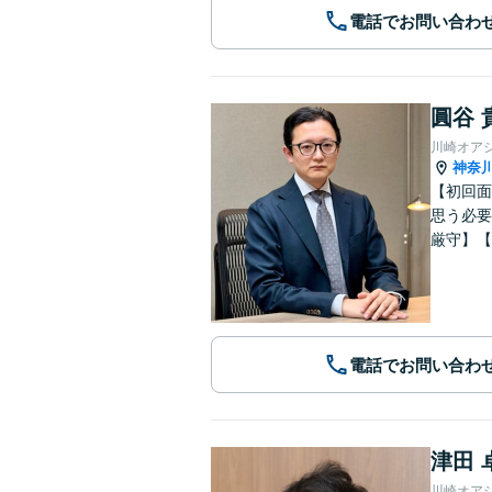
電話でお問い合わ
圓谷 
川崎オア
神奈
【初回面
思う必要
厳守】【
電話でお問い合わ
津田 
川崎オア